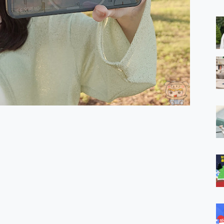
 MSI Claw A1M-026TW 電競掌機 開箱 評測
與超好用的隱磁支架 O-ONE MAG 最會吸的行動電源 開箱 評測
ro 及 moto g37 power上市，登錄在送飛利浦氣炸鍋
iberty 5 Pro Max，有螢幕的耳機會是智商稅嗎?
e Time，加碼愛奇藝黃金雙周卡體驗，專案價最低 NT$0 起
x MOLLY Limited Edition 限量版開賣，攜手味全龍進駐大巨蛋萬人