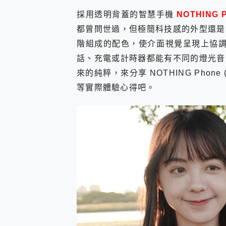
您的專屬AI 助手 Yoga Slim
採用透明背蓋的智慧手機
NOTHING P
realme 14 Pro 超硬
都曾問世過，但極簡科技感的外型還是
iPhone、Apple Watc
動靜皆宜「HUAWEI Fr
階組成的配色，使介面視覺呈現上協調美觀，
好玩好拍 vivo V50 ~ 口
話、充電或計時器都能有不同的燈光音
25種洗烘模式一機搞定! Rob
來的純粹，來分享 NOTHING Phone
給 MSI Claw 系列電競掌機
B&O 精品級音響! Home+
等實際體驗心得吧。
2億 APO蔡司長焦神機降臨~ v
EaseUS Vocal Rem
3 個超值 MHN 飛人工具分享
Locawhere AnyTo 
小體積 40000mAh 超大
97.3% 恢復率，資料救援就是這麼
磁碟系統大風吹 有了 磁碟管理程式
全新 SONY Xperia 
Xiaomi 14 Ultra 開箱
vivo TWS 3e 真
MSI Claw 掌機專屬配件包 
人像旗艦 vivo V30 系