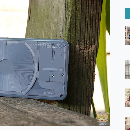
6 Ultra系列保護貼怎麼選？imos AR 低反光玻璃、藍寶石鏡頭
mi Watch 5 開箱 評測
O 聯想 Yoga Book 9 14吋 AI輕薄筆電 開箱 評測
60 系列 與 Moto | Swarovski razr 60 冰藍限定版本 開箱 評測
tion Master 讓您輕鬆的移除與格式化有防寫保護的隨身碟或SD卡
好幫手! VideoProc Converter AI 新版全解析 × 年末優惠
B藍牙音響 氛圍情境燈 我通通都要！ Starfish 2 幻彩膠囊投影
GravaStar Mercury K1 系列 異星機械鍵盤與 Mercury 
！MSI MPG 491CQP QD-OLED 超寬曲面電競螢幕，
證的防護來囉！ imos 首家導入 UL MCV 行銷宣告驗證的手機配件品牌
 爽爽帶回家 歡慶 EaseUS 21 週年到來，「Slogan 海報徵稿活動」
的 ONPRO MagReact MXs2 5000mAh薄型磁吸無線急速行
ON POCKET PRO 穿戴式智慧冷暖調溫裝置 開箱 評測
yGo全新升級，GO Fest 五折優惠嗨翻天！支援 iOS/Android！
 Pro 與 S25 Ultra 誰能滿足全場景拍攝需求？
in AI 智慧錄音膠囊~ 您的AI 秘書已上線 每月免費送你 300分鐘轉
囉！AGI亞奇雷 AI・Gaming・創作儲存方案登場，趕快來AGI亞奇雷
RO MagReact M5 10000mAh 5合1 磁吸無線急速行動電源
電急便｜行動儲能救車電源】 可靠的旅行夥伴！帶給您優異的安全性
「MSI微星 Modern MD272UPSW 27型」 4K IPS 輕薄