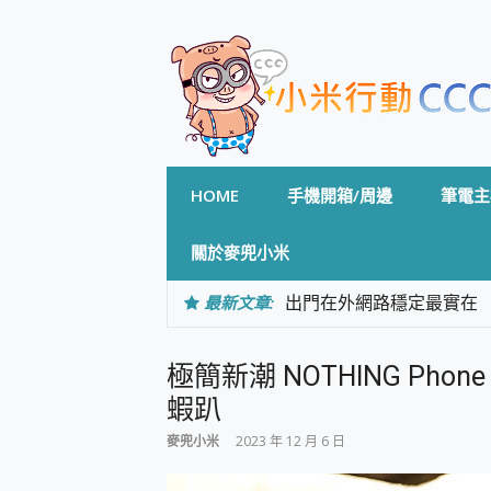
Skip
to
content
HOME
手機開箱/周邊
筆電主
關於麥兜小米
最新文章:
出門在外網路穩定最實在 「
「AUSNAT R1 錄音
CP 值天花板~ Bongco
極簡新潮 NOTHING Phon
專為 PC上的 XBOX和掌機設計
台灣製攝影機在這裡，100%全無
蝦趴
測
麥兜小米
2023 年 12 月 6 日
電力超超超持久 MSI 微星 Pre
超懂拍、耐用 AI 街拍機~ re