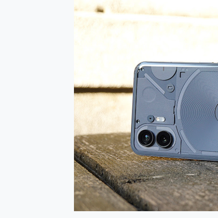
防窺黑科技 Galaxy S2
AI 支付 一錶搞定大小事 Xiao
超驚艷 讓人一眼就愛上 LENOV
美到讓人超想擁有 moto pad 
好用的 EaseUS Parti
一鍵修復模糊影片、舊照的 AI 
小朋友才做選擇 投影機 RG
式生活新體驗
外型超吸晴~ 給您絕佳操控體驗 
開箱~變身「蜘蛛人」椅子軍師
iPhone 17 系列 有認
DJI Osmo Pocket 3
小巧好吸不擋鏡頭 有Qi2認證
會走動的冷暖氣 SONY RE
寶可夢飛人外掛iToolab An
百倍變焦實測~ vivo X200
超好用的 PLAUD NoteP
COMPUTEX 2025 來
自帶線的 有線無線都能充 ONP
飛利浦 JS7310 ⚡【
是螢幕也是電視! 一機超多用途