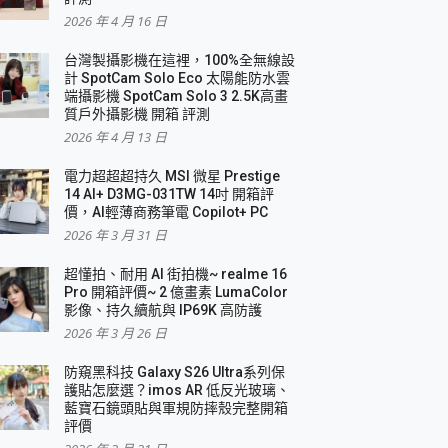
2026 年 4 月 16 日
要！
台灣製攝影機在這裡，100%全無線設
3 in 1可攜摺疊無線充電器 開箱 評測
計 SpotCam Solo Eco 太陽能防水雲
優質
端攝影機 SpotCam Solo 3 2.5K高畫
質戶外攝影機 開箱 評測
2026 年 4 月 13 日
 評測
電力超超超持久 MSI 微星 Prestige
14 AI+ D3MG-031TW 14吋 開箱評
價，AI輕薄商務筆電 Copilot+ PC
2026 年 3 月 31 日
到處走
超懂拍、耐用 AI 街拍機~ realme 16
 開箱 評測
Pro 開箱評價~ 2 億畫素 LumaColor
業界最好的資料救援軟體
影像、持久續航與 IP69K 高防護
2026 年 3 月 26 日
效能~
防窺黑科技 Galaxy S26 Ultra系列保
護貼怎麼選？imos AR 低反光玻璃、
藍寶石鏡頭貼與軍規防摔殼完整開箱
評價
機 vivo V30 Pro