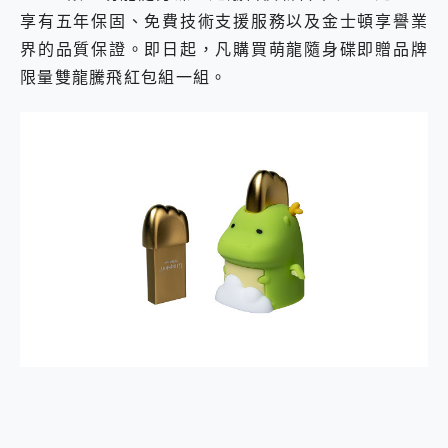
2億 APO蔡司長焦神機降臨~ vivo X200 Pro、vivo X200 就是這麼好拍
享有五年保固、免費技術支援服務以及金士頓享譽業
EaseUS Vocal Remover 免費線上去聲器一鍵去除人聲 人聲 音樂分離 2024 消除人聲推薦
界的品質保證。即日起，凡購買萌龍隨身碟即贈品牌
3 個超值 MHN 飛人工具分享~~ iToolab AnyGo 魔物獵人 Now飛人 ios教學 不出門也可以到處走
限量雙龍騰飛紅包組一組。
Locawhere AnyTo 寶可夢飛人 AnyTo 不出門也可以飛遍全世界
小體積 40000mAh 超大容量 一次充5個設備 充好充滿 CUKTECH 酷態科 300W 微型充電站 開箱 評測
97.3% 恢復率，資料救援就是這麼簡單 EaseUS Data Recovery Wizard Free 18.0.0 業界最好的資料救援軟體
磁碟系統大風吹 有了 磁碟管理程式 EaseUS Partition Master 就是這麼簡單
全新 SONY Xperia 1 VI 開箱! 相機實測! 長焦覆蓋更遠更清晰、2日長續航、頂尖影音娛樂效能~
Xiaomi 14 Ultra 開箱 評測~ 有深度的 Leica 影像旗艦手機! 加碼小旗艦 Xiaomi 14 開箱 評測
vivo TWS 3e 真無線藍牙耳機智慧降噪升級、音質明亮溫潤，並支援雙設備連接~
MSI Claw 掌機專屬配件包 來囉 完美保護 MSI Claw A1M-026TW 電競掌機
人像旗艦 vivo V30 系列 開箱 評測! 首搭蔡司光學鏡頭、攝影棚級柔光環、拍攝功能最好玩的美拍神機 vivo V30 Pro
多個願望一次滿足 超強散熱 微星 MSI Claw A1M-026TW 電競掌機 開箱 評測
一吸完美對位 擁有超強吸力與超好用的隱磁支架 O-ONE MAG 最會吸的行動電源 開箱 評測
OPPO 哈蘇 300mm 專業增距鏡實測：Find X9 Ultra 光學長焦隨手拍，紀錄生活就是這麼簡單
Motorola edge 70 pro 及 moto g37 power上市，登錄在送飛利浦氣炸鍋
近八千元的 Soundcore Liberty 5 Pro Max，有螢幕的耳機會是智商稅嗎?
ASUS Pad 全面應援 Me Time，加碼愛奇藝黃金雙周卡體驗，專案價最低 NT$0 起