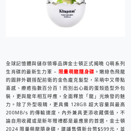
外型超吸晴~ 給您絕佳操控體驗 GravaStar Mercury K1 系列 異星機械鍵盤與 Mercury X 系列 輕量無線電競滑鼠 開箱 評測
開箱~變身「蜘蛛人」椅子軍師！MSI MPG 491CQP QD-OLED 超寬曲面電競螢幕，多工辦公、爽度滿滿的終極桌面體驗
iPhone 17 系列 有認證的防護來囉！ imos 首家導入 UL MCV 行銷宣告驗證的手機配件品牌
DJI Osmo Pocket 3 爽爽帶回家 歡慶 EaseUS 21 週年到來，「Slogan 海報徵稿活動」好康大放送
小巧好吸不擋鏡頭 有Qi2認證的 ONPRO MagReact MXs2 5000mAh薄型磁吸無線急速行動電源 開箱 評測
會走動的冷暖氣 SONY REON POCKET PRO 穿戴式智慧冷暖調溫裝置 開箱 評測
寶可夢飛人外掛iToolab AnyGo全新升級，GO Fest 五折優惠嗨翻天！支援 iOS/Android！
百倍變焦實測~ vivo X200 Pro 與 S25 Ultra 誰能滿足全場景拍攝需求？
超好用的 PLAUD NotePin AI 智慧錄音膠囊~ 您的AI 秘書已上線 每月免費送你 300分鐘轉寫
COMPUTEX 2025 來囉！AGI亞奇雷 AI・Gaming・創作儲存方案登場，趕快來AGI亞奇雷挑戰任務抽 PS5！
全球記憶體與儲存領導品牌金士頓正式揭曉 Q萌系列
自帶線的 有線無線都能充 ONPRO MagReact M5 10000mAh 5合1 磁吸無線急速行動電源 開箱 評測
生肖碟的最新生力軍 –
限量萌龍隨身碟
。嫩綠色飛龍
飛利浦 JS7310 ⚡【電急便｜行動儲能救車電源】 可靠的旅行夥伴！帶給您優異的安全性與強大供電效能
是螢幕也是電視! 一機超多用途「MSI微星 Modern MD272UPSW 27型」 4K IPS 輕薄商用智慧聯網螢幕 開箱 評測
的圓胖外觀搭配前衛的金色龐克髮型，呆萌中又帶點
您的專屬AI 助手 Yoga Slim 7 Aura Edition 觸控AI筆電 開箱 評測
喜感、療癒指數百分百！而別出心裁的蛋殼造型外包
realme 14 Pro 超硬軍規、冰感變色實測，realme 14 5G 遊戲戰鬥值爆表，效能x娛樂全都要！
裝，更與龍年相互呼應，全面釋放「龍」光煥發的魅
iPhone、Apple Watch、AirPods耳機 三個設備充電一起搞定 ONPRO MagReact™ M3 3 in 1可攜摺疊無線充電器 開箱 評測
動靜皆宜「HUAWEI FreeArc」開放式耳掛耳機，無感配戴! 超穩超服貼，音質、通話也很優質
力。除了外型吸睛，更具備 128GB 超大容量與最高
好玩好拍 vivo V50 ~ 口袋裡的 Zeiss 潮流攝影棚!
200MB/s 的傳輸速度，內外兼具更添收藏價值，不
25種洗烘模式一機搞定! Roborock 衣莉莎白 H1 Neo分子篩洗脫烘 AI 滾筒洗衣機
論自用收藏或是新年贈禮都是最應景的首選，金士頓
給 MSI Claw 系列電競掌機 最完美的家 MSI Nest Docking Station 掌機專屬擴充底座 開箱 評測
2024 限量萌龍隨身碟，建議售價新台幣$599元，並
B&O 精品級音響! Home+ 中嘉寬頻 SoundBox 劇院串流盒 開箱 評測