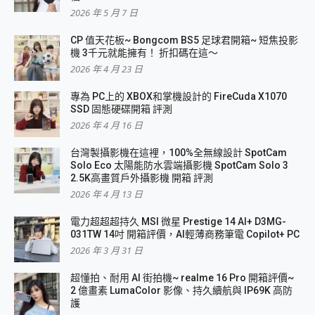
2026 年 5 月 7 日
CP 值天花板~ Bongcom BS5 足球君開箱~ 短焦投影
機 3千元就能擁有！ 折扣碼在這～
2026 年 4 月 23 日
專為 PC上的 XBOX和掌機設計的 FireCuda X1070
SSD 固態硬碟開箱 評測
2026 年 4 月 16 日
台灣製攝影機在這裡，100%全無線設計 SpotCam
Solo Eco 太陽能防水雲端攝影機 SpotCam Solo 3
2.5K高畫質戶外攝影機 開箱 評測
2026 年 4 月 13 日
電力超超超持久 MSI 微星 Prestige 14 AI+ D3MG-
031TW 14吋 開箱評價，AI輕薄商務筆電 Copilot+ PC
2026 年 3 月 31 日
超懂拍、耐用 AI 街拍機~ realme 16 Pro 開箱評價~
2 億畫素 LumaColor 影像、持久續航與 IP69K 高防
護