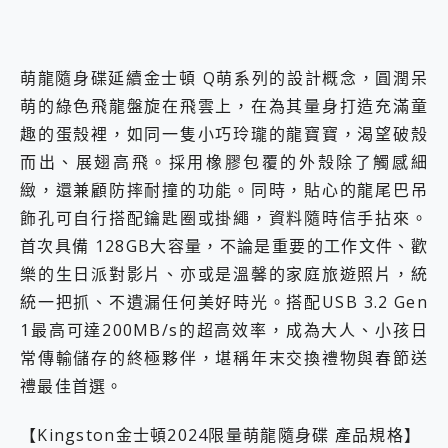
萌龍隨身碟延續金士頓 Q萌系列的設計概念，圓潤呆
萌的綠色飛龍盤旋在飛雲上，在為其量身打造充滿童
趣的蛋殼裡，如同一隻小巧玲瓏的龍寶寶，渴望破殼
而出、展翅高飛。採用橡膠包覆的外殼除了觸感細
緻，還兼顧防摔耐撞的功能。同時，貼心的龍尾巴吊
飾孔可自行搭配鑰匙圈或掛繩，資料隨時信手拈來。
首次具備 128GB大容量，不論是重要的工作文件、歡
樂的生日派對影片、亦或是溫馨的家庭旅遊照片，統
統一把抓、不遺漏任何美好時光。搭配USB 3.2 Gen
1最高可達200MB/s的超高效率，成為大人、小孩日
常傳輸儲存的終極夥伴，堪稱年末交換禮物與春節送
禮最佳首選。
【Kingston金士頓2024限量萌龍隨身碟 產品規格】