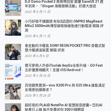
DJI Osmo Pocket 3 爽爽帶回家 歡慶 EaseUS 21 週
年到來，「Slogan 海報徵稿活動」好康大放送
2025 年 8 月 11 日
小巧好吸不擋鏡頭 有Qi2認證的 ONPRO MagReact
MXs2 5000mAh薄型磁吸無線急速行動電源 開箱 評
測
2025 年 6 月 11 日
會走動的冷暖氣 SONY REON POCKET PRO 穿戴式智
慧冷暖調溫裝置 開箱 評測
2025 年 6 月 6 日
寶可夢飛人外掛iToolab AnyGo全新升級，GO Fest
五折優惠嗨翻天！支援 iOS/Android！
2025 年 5 月 30 日
百倍變焦實測~ vivo X200 Pro 與 S25 Ultra 誰能滿足
全場景拍攝需求？
2025 年 5 月 28 日
超好用的 PLAUD NotePin AI 智慧錄音膠囊~ 您的AI
秘書已上線 每月免費送你 300分鐘轉寫