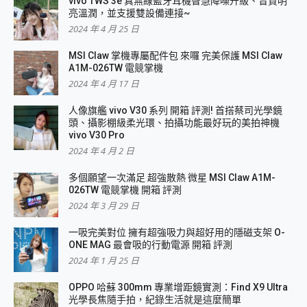
vivo TWS 3e 真無線藍牙耳機智慧降噪升級、音質明
亮溫潤，並支援雙設備連接~
2024 年 4 月 25 日
MSI Claw 掌機專屬配件包 來囉 完美保護 MSI Claw
A1M-026TW 電競掌機
2024 年 4 月 17 日
人像旗艦 vivo V30 系列 開箱 評測! 首搭蔡司光學鏡
頭、攝影棚級柔光環、拍攝功能最好玩的美拍神機
vivo V30 Pro
2024 年 4 月 2 日
多個願望一次滿足 超強散熱 微星 MSI Claw A1M-
026TW 電競掌機 開箱 評測
2024 年 3 月 29 日
一吸完美對位 擁有超強吸力與超好用的隱磁支架 O-
ONE MAG 最會吸的行動電源 開箱 評測
2024 年 1 月 25 日
OPPO 哈蘇 300mm 專業增距鏡實測：Find X9 Ultra
光學長焦隨手拍，紀錄生活就是這麼簡單