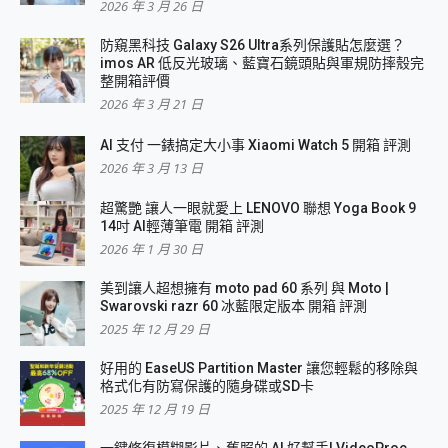
2026 年 3 月 26 日
防窺黑科技 Galaxy S26 Ultra系列保護貼怎麼選？
imos AR 低反光玻璃、藍寶石鏡頭貼與軍規防摔殼完
整開箱評價
2026 年 3 月 21 日
AI 支付 一錶搞定大小事 Xiaomi Watch 5 開箱 評測
2026 年 3 月 13 日
超驚艷 讓人一眼就愛上 LENOVO 聯想 Yoga Book 9
14吋 AI輕薄筆電 開箱 評測
2026 年 1 月 30 日
美到讓人超想擁有 moto pad 60 系列 與 Moto |
Swarovski razr 60 冰藍限定版本 開箱 評測
2025 年 12 月 29 日
好用的 EaseUS Partition Master 讓您輕鬆的移除與
格式化有防寫保護的隨身碟或SD卡
2025 年 12 月 19 日
一鍵修復模糊影片、舊照的 AI 好幫手! VideoProc