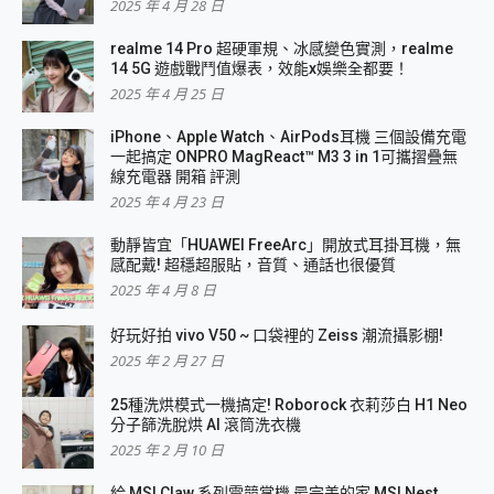
2025 年 4 月 28 日
realme 14 Pro 超硬軍規、冰感變色實測，realme
14 5G 遊戲戰鬥值爆表，效能x娛樂全都要！
2025 年 4 月 25 日
iPhone、Apple Watch、AirPods耳機 三個設備充電
一起搞定 ONPRO MagReact™ M3 3 in 1可攜摺疊無
線充電器 開箱 評測
2025 年 4 月 23 日
動靜皆宜「HUAWEI FreeArc」開放式耳掛耳機，無
感配戴! 超穩超服貼，音質、通話也很優質
2025 年 4 月 8 日
好玩好拍 vivo V50 ~ 口袋裡的 Zeiss 潮流攝影棚!
2025 年 2 月 27 日
25種洗烘模式一機搞定! Roborock 衣莉莎白 H1 Neo
分子篩洗脫烘 AI 滾筒洗衣機
2025 年 2 月 10 日
給 MSI Claw 系列電競掌機 最完美的家 MSI Nest