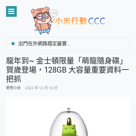
Skip
to
content
出門在外網路穩定最實在 「台灣大哥大」榮獲 4G/5G 在線率全球 NO.3 全台第一與全台六冠王實測心得，走到哪順到哪！
「AUSNAT R1 錄音卡」開箱評測~ 終結會議紀錄地獄，自動生成摘要報告，200+語言翻譯，旅遊最強搭檔。
CP 值天花板~ Bongcom BS5 足球君開箱~ 短焦投影機 3千元就能擁有！ 折扣碼在這～
龍年到~ 金士頓限量「萌龍隨身碟」
專為 PC上的 XBOX和掌機設計的 FireCuda X1070 SSD 固態硬碟開箱 評測
賀歲登場，128GB 大容量重要資料一
台灣製攝影機在這裡，100%全無線設計 SpotCam Solo Eco 太陽能防水雲端攝影機 SpotCam Solo 3 2.5K高畫質戶外攝影機 開箱 評測
電力超超超持久 MSI 微星 Prestige 14 AI+ D3MG-031TW 14吋 開箱評價，AI輕薄商務筆電 Copilot+ PC
把抓
超懂拍、耐用 AI 街拍機~ realme 16 Pro 開箱評價~ 2 億畫素 LumaColor 影像、持久續航與 IP69K 高防護
麥兜小米
2023 年 12 月 16 日
防窺黑科技 Galaxy S26 Ultra系列保護貼怎麼選？imos AR 低反光玻璃、藍寶石鏡頭貼與軍規防摔殼完整開箱評價
AI 支付 一錶搞定大小事 Xiaomi Watch 5 開箱 評測
超驚艷 讓人一眼就愛上 LENOVO 聯想 Yoga Book 9 14吋 AI輕薄筆電 開箱 評測
美到讓人超想擁有 moto pad 60 系列 與 Moto | Swarovski razr 60 冰藍限定版本 開箱 評測
好用的 EaseUS Partition Master 讓您輕鬆的移除與格式化有防寫保護的隨身碟或SD卡
一鍵修復模糊影片、舊照的 AI 好幫手! VideoProc Converter AI 新版全解析 × 年末優惠，一篇全看懂
小朋友才做選擇 投影機 RGB藍牙音響 氛圍情境燈 我通通都要！ Starfish 2 幻彩膠囊投影機｜結合「 智慧投影 & 煥彩流動 」的沈浸式生活新體驗