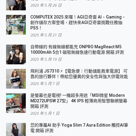
2025 年 5 月 26 日
COMPUTEX 2025 來囉！AGI亞奇雷 AI・Gaming・
創作儲存方案登場，趕快來AGI亞奇雷挑戰任務抽
PS5！
2025 年 5 月 21 日
自帶線的 有線無線都能充 ONPRO MagReact M5
10000mAh 5合1 磁吸無線急速行動電源 開箱 評測
2025 年 5 月 19 日
飛利浦 JS7310 ⚡【電急便｜行動儲能救車電源】 可
靠的旅行夥伴！帶給您優異的安全性與強大供電效能
2025 年 5 月 7 日
是螢幕也是電視! 一機超多用途「MSI微星 Modern
MD272UPSW 27型」 4K IPS 輕薄商用智慧聯網螢幕
開箱 評測
2025 年 5 月 1 日
您的專屬AI 助手 Yoga Slim 7 Aura Edition 觸控AI筆
電 開箱 評測