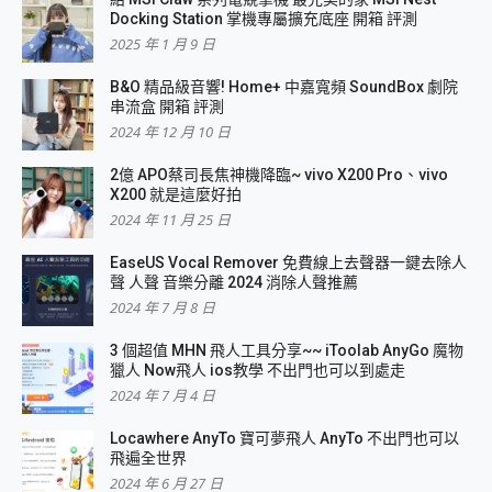
Docking Station 掌機專屬擴充底座 開箱 評測
2025 年 1 月 9 日
B&O 精品級音響! Home+ 中嘉寬頻 SoundBox 劇院
串流盒 開箱 評測
2024 年 12 月 10 日
2億 APO蔡司長焦神機降臨~ vivo X200 Pro、vivo
X200 就是這麼好拍
2024 年 11 月 25 日
EaseUS Vocal Remover 免費線上去聲器一鍵去除人
聲 人聲 音樂分離 2024 消除人聲推薦
2024 年 7 月 8 日
3 個超值 MHN 飛人工具分享~~ iToolab AnyGo 魔物
獵人 Now飛人 ios教學 不出門也可以到處走
2024 年 7 月 4 日
Locawhere AnyTo 寶可夢飛人 AnyTo 不出門也可以
飛遍全世界
2024 年 6 月 27 日