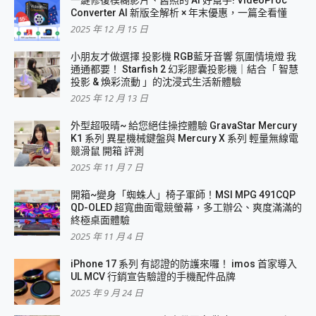
Converter AI 新版全解析 × 年末優惠，一篇全看懂
2025 年 12 月 15 日
小朋友才做選擇 投影機 RGB藍牙音響 氛圍情境燈 我
通通都要！ Starfish 2 幻彩膠囊投影機｜結合「 智慧
投影 & 煥彩流動 」的沈浸式生活新體驗
2025 年 12 月 13 日
外型超吸晴~ 給您絕佳操控體驗 GravaStar Mercury
K1 系列 異星機械鍵盤與 Mercury X 系列 輕量無線電
競滑鼠 開箱 評測
2025 年 11 月 7 日
開箱~變身「蜘蛛人」椅子軍師！MSI MPG 491CQP
QD-OLED 超寬曲面電競螢幕，多工辦公、爽度滿滿的
終極桌面體驗
2025 年 11 月 4 日
iPhone 17 系列 有認證的防護來囉！ imos 首家導入
UL MCV 行銷宣告驗證的手機配件品牌
2025 年 9 月 24 日