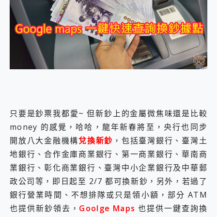
外型超吸晴~ 給您絕佳操控體驗 GravaStar Mercury K1 系列 異星機械鍵盤與 Mercury X 系列 輕量無線電競滑鼠 開箱 評測
開箱~變身「蜘蛛人」椅子軍師！MSI MPG 491CQP QD-OLED 超寬曲面電競螢幕，多工辦公、爽度滿滿的終極桌面體驗
iPhone 17 系列 有認證的防護來囉！ imos 首家導入 UL MCV 行銷宣告驗證的手機配件品牌
DJI Osmo Pocket 3 爽爽帶回家 歡慶 EaseUS 21 週年到來，「Slogan 海報徵稿活動」好康大放送
小巧好吸不擋鏡頭 有Qi2認證的 ONPRO MagReact MXs2 5000mAh薄型磁吸無線急速行動電源 開箱 評測
會走動的冷暖氣 SONY REON POCKET PRO 穿戴式智慧冷暖調溫裝置 開箱 評測
寶可夢飛人外掛iToolab AnyGo全新升級，GO Fest 五折優惠嗨翻天！支援 iOS/Android！
百倍變焦實測~ vivo X200 Pro 與 S25 Ultra 誰能滿足全場景拍攝需求？
超好用的 PLAUD NotePin AI 智慧錄音膠囊~ 您的AI 秘書已上線 每月免費送你 300分鐘轉寫
COMPUTEX 2025 來囉！AGI亞奇雷 AI・Gaming・創作儲存方案登場，趕快來AGI亞奇雷挑戰任務抽 PS5！
自帶線的 有線無線都能充 ONPRO MagReact M5 10000mAh 5合1 磁吸無線急速行動電源 開箱 評測
只要是鈔票我都愛~ 但新鈔上的金屬微焦味還是比較
飛利浦 JS7310 ⚡【電急便｜行動儲能救車電源】 可靠的旅行夥伴！帶給您優異的安全性與強大供電效能
money 的感覺，哈哈，龍年新春將至，央行也同步
是螢幕也是電視! 一機超多用途「MSI微星 Modern MD272UPSW 27型」 4K IPS 輕薄商用智慧聯網螢幕 開箱 評測
開放八大金融機構
兌換新鈔
，包括臺灣銀行、臺灣土
您的專屬AI 助手 Yoga Slim 7 Aura Edition 觸控AI筆電 開箱 評測
realme 14 Pro 超硬軍規、冰感變色實測，realme 14 5G 遊戲戰鬥值爆表，效能x娛樂全都要！
地銀行、合作金庫商業銀行、第一商業銀行、華南商
iPhone、Apple Watch、AirPods耳機 三個設備充電一起搞定 ONPRO MagReact™ M3 3 in 1可攜摺疊無線充電器 開箱 評測
業銀行、彰化商業銀行、臺灣中小企業銀行及中華郵
動靜皆宜「HUAWEI FreeArc」開放式耳掛耳機，無感配戴! 超穩超服貼，音質、通話也很優質
政公司等，即日起至 2/7 都可換新鈔，另外，若過了
好玩好拍 vivo V50 ~ 口袋裡的 Zeiss 潮流攝影棚!
25種洗烘模式一機搞定! Roborock 衣莉莎白 H1 Neo分子篩洗脫烘 AI 滾筒洗衣機
銀行營業時間、不想排隊或只是領小額，部分 ATM
給 MSI Claw 系列電競掌機 最完美的家 MSI Nest Docking Station 掌機專屬擴充底座 開箱 評測
也提供新鈔領去，
Goolge Maps
也提供一鍵查詢換
B&O 精品級音響! Home+ 中嘉寬頻 SoundBox 劇院串流盒 開箱 評測