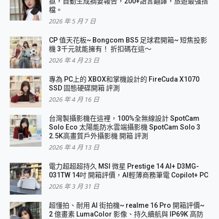
獄，自動生成摘要報告，200+語言翻譯，旅遊最強搭
檔。
2026 年 5 月 7 日
CP 值天花板~ Bongcom BS5 足球君開箱~ 短焦投影
機 3千元就能擁有！ 折扣碼在這～
2026 年 4 月 23 日
專為 PC上的 XBOX和掌機設計的 FireCuda X1070
SSD 固態硬碟開箱 評測
2026 年 4 月 16 日
台灣製攝影機在這裡，100%全無線設計 SpotCam
Solo Eco 太陽能防水雲端攝影機 SpotCam Solo 3
2.5K高畫質戶外攝影機 開箱 評測
2026 年 4 月 13 日
電力超超超持久 MSI 微星 Prestige 14 AI+ D3MG-
031TW 14吋 開箱評價，AI輕薄商務筆電 Copilot+ PC
2026 年 3 月 31 日
超懂拍、耐用 AI 街拍機~ realme 16 Pro 開箱評價~
2 億畫素 LumaColor 影像、持久續航與 IP69K 高防