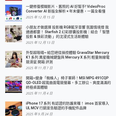
一鍵修復模糊影片、舊照的 AI 好幫手! VideoProc
Converter AI 新版全解析 × 年末優惠，一篇全看懂
2025 年 12 月 15 日
小朋友才做選擇 投影機 RGB藍牙音響 氛圍情境燈 我
通通都要！ Starfish 2 幻彩膠囊投影機｜結合「 智慧
投影 & 煥彩流動 」的沈浸式生活新體驗
2025 年 12 月 13 日
外型超吸晴~ 給您絕佳操控體驗 GravaStar Mercury
K1 系列 異星機械鍵盤與 Mercury X 系列 輕量無線電
競滑鼠 開箱 評測
2025 年 11 月 7 日
開箱~變身「蜘蛛人」椅子軍師！MSI MPG 491CQP
QD-OLED 超寬曲面電競螢幕，多工辦公、爽度滿滿的
終極桌面體驗
2025 年 11 月 4 日
iPhone 17 系列 有認證的防護來囉！ imos 首家導入
UL MCV 行銷宣告驗證的手機配件品牌
2025 年 9 月 24 日