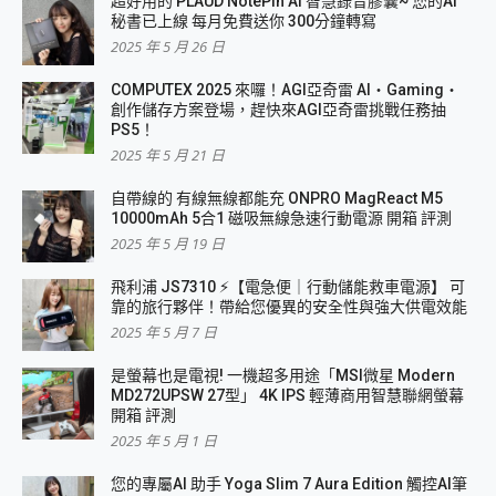
超好用的 PLAUD NotePin AI 智慧錄音膠囊~ 您的AI
秘書已上線 每月免費送你 300分鐘轉寫
2025 年 5 月 26 日
COMPUTEX 2025 來囉！AGI亞奇雷 AI・Gaming・
創作儲存方案登場，趕快來AGI亞奇雷挑戰任務抽
PS5！
2025 年 5 月 21 日
自帶線的 有線無線都能充 ONPRO MagReact M5
10000mAh 5合1 磁吸無線急速行動電源 開箱 評測
2025 年 5 月 19 日
飛利浦 JS7310 ⚡【電急便｜行動儲能救車電源】 可
靠的旅行夥伴！帶給您優異的安全性與強大供電效能
2025 年 5 月 7 日
是螢幕也是電視! 一機超多用途「MSI微星 Modern
MD272UPSW 27型」 4K IPS 輕薄商用智慧聯網螢幕
開箱 評測
2025 年 5 月 1 日
您的專屬AI 助手 Yoga Slim 7 Aura Edition 觸控AI筆