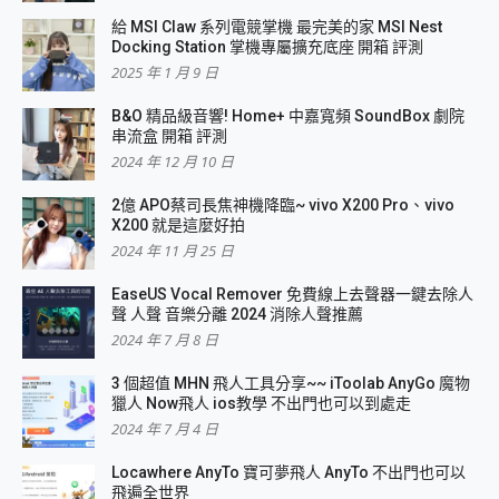
給 MSI Claw 系列電競掌機 最完美的家 MSI Nest
Docking Station 掌機專屬擴充底座 開箱 評測
2025 年 1 月 9 日
B&O 精品級音響! Home+ 中嘉寬頻 SoundBox 劇院
串流盒 開箱 評測
2024 年 12 月 10 日
2億 APO蔡司長焦神機降臨~ vivo X200 Pro、vivo
X200 就是這麼好拍
2024 年 11 月 25 日
EaseUS Vocal Remover 免費線上去聲器一鍵去除人
聲 人聲 音樂分離 2024 消除人聲推薦
2024 年 7 月 8 日
3 個超值 MHN 飛人工具分享~~ iToolab AnyGo 魔物
獵人 Now飛人 ios教學 不出門也可以到處走
2024 年 7 月 4 日
Locawhere AnyTo 寶可夢飛人 AnyTo 不出門也可以
飛遍全世界