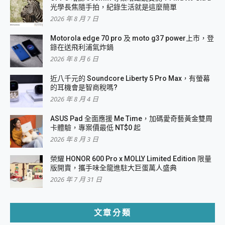
光學長焦隨手拍，紀錄生活就是這麼簡單
2026 年 8 月 7 日
Motorola edge 70 pro 及 moto g37 power上市，登
錄在送飛利浦氣炸鍋
2026 年 8 月 6 日
近八千元的 Soundcore Liberty 5 Pro Max，有螢幕
的耳機會是智商稅嗎?
2026 年 8 月 4 日
ASUS Pad 全面應援 Me Time，加碼愛奇藝黃金雙周
卡體驗，專案價最低 NT$0 起
2026 年 8 月 3 日
榮耀 HONOR 600 Pro x MOLLY Limited Edition 限量
版開賣，攜手味全龍進駐大巨蛋萬人盛典
2026 年 7 月 31 日
文章分類