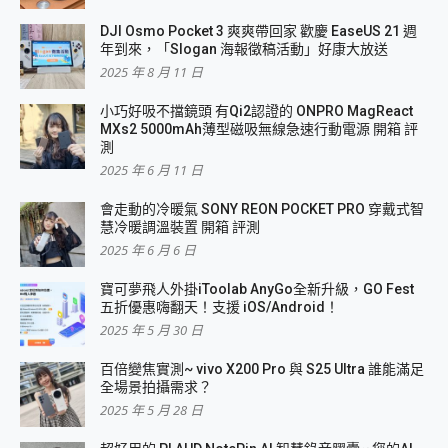
DJI Osmo Pocket 3 爽爽帶回家 歡慶 EaseUS 21 週
年到來，「Slogan 海報徵稿活動」好康大放送
2025 年 8 月 11 日
小巧好吸不擋鏡頭 有Qi2認證的 ONPRO MagReact
MXs2 5000mAh薄型磁吸無線急速行動電源 開箱 評
測
2025 年 6 月 11 日
會走動的冷暖氣 SONY REON POCKET PRO 穿戴式智
慧冷暖調溫裝置 開箱 評測
2025 年 6 月 6 日
寶可夢飛人外掛iToolab AnyGo全新升級，GO Fest
五折優惠嗨翻天！支援 iOS/Android！
2025 年 5 月 30 日
百倍變焦實測~ vivo X200 Pro 與 S25 Ultra 誰能滿足
全場景拍攝需求？
2025 年 5 月 28 日