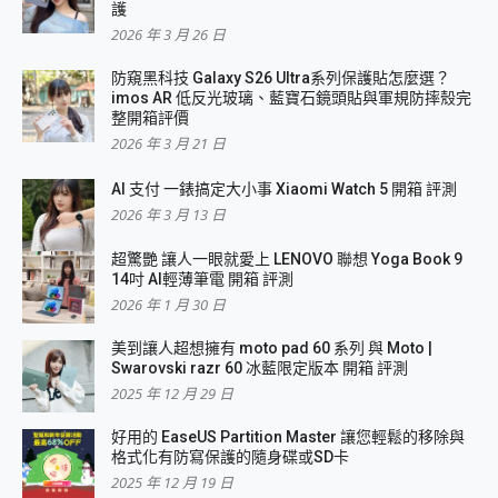
護
2026 年 3 月 26 日
防窺黑科技 Galaxy S26 Ultra系列保護貼怎麼選？
imos AR 低反光玻璃、藍寶石鏡頭貼與軍規防摔殼完
整開箱評價
2026 年 3 月 21 日
AI 支付 一錶搞定大小事 Xiaomi Watch 5 開箱 評測
2026 年 3 月 13 日
超驚艷 讓人一眼就愛上 LENOVO 聯想 Yoga Book 9
14吋 AI輕薄筆電 開箱 評測
2026 年 1 月 30 日
美到讓人超想擁有 moto pad 60 系列 與 Moto |
Swarovski razr 60 冰藍限定版本 開箱 評測
2025 年 12 月 29 日
好用的 EaseUS Partition Master 讓您輕鬆的移除與
格式化有防寫保護的隨身碟或SD卡
2025 年 12 月 19 日