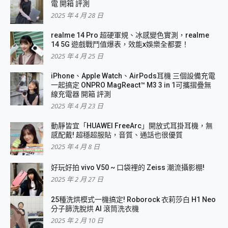
電 開箱 評測
2025 年 4 月 28 日
realme 14 Pro 超硬軍規、冰感變色實測，realme
14 5G 遊戲戰鬥值爆表，效能x娛樂全都要！
2025 年 4 月 25 日
iPhone、Apple Watch、AirPods耳機 三個設備充電
一起搞定 ONPRO MagReact™ M3 3 in 1可攜摺疊無
線充電器 開箱 評測
2025 年 4 月 23 日
動靜皆宜「HUAWEI FreeArc」開放式耳掛耳機，無
感配戴! 超穩超服貼，音質、通話也很優質
2025 年 4 月 8 日
好玩好拍 vivo V50 ~ 口袋裡的 Zeiss 潮流攝影棚!
2025 年 2 月 27 日
25種洗烘模式一機搞定! Roborock 衣莉莎白 H1 Neo
分子篩洗脫烘 AI 滾筒洗衣機
2025 年 2 月 10 日