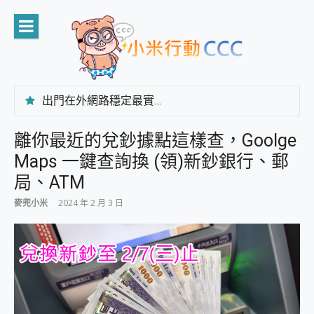
Skip
to
content
出門在外網路穩定最實在 「台灣大哥大」榮獲 4G/5G 在線率全球 NO.3 全台第一與全台六冠王實測心得，走到哪順到哪！
「AUSNAT R1 錄音卡」開箱評測~ 終結會議紀錄地獄，自動生成摘要報告，200+語言翻譯，旅遊最強搭檔。
CP 值天花板~ Bongcom BS5 足球君開箱~ 短焦投影機 3千元就能擁有！ 折扣碼在這～
離你最近的兌鈔據點這樣查，Goolge
專為 PC上的 XBOX和掌機設計的 FireCuda X1070 SSD 固態硬碟開箱 評測
Maps 一鍵查詢換 (領)新鈔銀行、郵
台灣製攝影機在這裡，100%全無線設計 SpotCam Solo Eco 太陽能防水雲端攝影機 SpotCam Solo 3 2.5K高畫質戶外攝影機 開箱 評測
電力超超超持久 MSI 微星 Prestige 14 AI+ D3MG-031TW 14吋 開箱評價，AI輕薄商務筆電 Copilot+ PC
局、ATM
超懂拍、耐用 AI 街拍機~ realme 16 Pro 開箱評價~ 2 億畫素 LumaColor 影像、持久續航與 IP69K 高防護
麥兜小米
2024 年 2 月 3 日
防窺黑科技 Galaxy S26 Ultra系列保護貼怎麼選？imos AR 低反光玻璃、藍寶石鏡頭貼與軍規防摔殼完整開箱評價
AI 支付 一錶搞定大小事 Xiaomi Watch 5 開箱 評測
超驚艷 讓人一眼就愛上 LENOVO 聯想 Yoga Book 9 14吋 AI輕薄筆電 開箱 評測
美到讓人超想擁有 moto pad 60 系列 與 Moto | Swarovski razr 60 冰藍限定版本 開箱 評測
好用的 EaseUS Partition Master 讓您輕鬆的移除與格式化有防寫保護的隨身碟或SD卡
一鍵修復模糊影片、舊照的 AI 好幫手! VideoProc Converter AI 新版全解析 × 年末優惠，一篇全看懂
小朋友才做選擇 投影機 RGB藍牙音響 氛圍情境燈 我通通都要！ Starfish 2 幻彩膠囊投影機｜結合「 智慧投影 & 煥彩流動 」的沈浸式生活新體驗