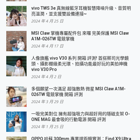
vivo TWS 3e 真無線藍牙耳機智慧降噪升級、音質明
亮溫潤，並支援雙設備連接~
2024 年 4 月 25 日
MSI Claw 掌機專屬配件包 來囉 完美保護 MSI Claw
A1M-026TW 電競掌機
2024 年 4 月 17 日
人像旗艦 vivo V30 系列 開箱 評測! 首搭蔡司光學鏡
頭、攝影棚級柔光環、拍攝功能最好玩的美拍神機
vivo V30 Pro
2024 年 4 月 2 日
多個願望一次滿足 超強散熱 微星 MSI Claw A1M-
026TW 電競掌機 開箱 評測
2024 年 3 月 29 日
一吸完美對位 擁有超強吸力與超好用的隱磁支架 O-
ONE MAG 最會吸的行動電源 開箱 評測
2024 年 1 月 25 日
OPPO 哈蘇 300mm 專業增距鏡實測：Find X9 Ultra