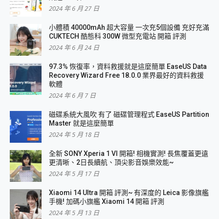
2024 年 6 月 27 日
小體積 40000mAh 超大容量 一次充5個設備 充好充滿
CUKTECH 酷態科 300W 微型充電站 開箱 評測
2024 年 6 月 24 日
97.3% 恢復率，資料救援就是這麼簡單 EaseUS Data
Recovery Wizard Free 18.0.0 業界最好的資料救援
軟體
2024 年 6 月 7 日
磁碟系統大風吹 有了 磁碟管理程式 EaseUS Partition
Master 就是這麼簡單
2024 年 5 月 18 日
全新 SONY Xperia 1 VI 開箱! 相機實測! 長焦覆蓋更遠
更清晰、2日長續航、頂尖影音娛樂效能~
2024 年 5 月 17 日
Xiaomi 14 Ultra 開箱 評測~ 有深度的 Leica 影像旗艦
手機! 加碼小旗艦 Xiaomi 14 開箱 評測
2024 年 5 月 13 日