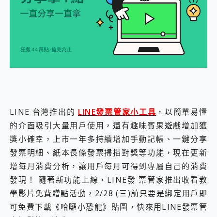
外型超吸晴~ 給您絕佳操控體驗 GravaStar Mercury K1 系列 異星機械鍵盤與 Mercury X 系列 輕量無線電競滑鼠 開箱 評測
開箱~變身「蜘蛛人」椅子軍師！MSI MPG 491CQP QD-OLED 超寬曲面電競螢幕，多工辦公、爽度滿滿的終極桌面體驗
iPhone 17 系列 有認證的防護來囉！ imos 首家導入 UL MCV 行銷宣告驗證的手機配件品牌
DJI Osmo Pocket 3 爽爽帶回家 歡慶 EaseUS 21 週年到來，「Slogan 海報徵稿活動」好康大放送
小巧好吸不擋鏡頭 有Qi2認證的 ONPRO MagReact MXs2 5000mAh薄型磁吸無線急速行動電源 開箱 評測
會走動的冷暖氣 SONY REON POCKET PRO 穿戴式智慧冷暖調溫裝置 開箱 評測
寶可夢飛人外掛iToolab AnyGo全新升級，GO Fest 五折優惠嗨翻天！支援 iOS/Android！
百倍變焦實測~ vivo X200 Pro 與 S25 Ultra 誰能滿足全場景拍攝需求？
超好用的 PLAUD NotePin AI 智慧錄音膠囊~ 您的AI 秘書已上線 每月免費送你 300分鐘轉寫
COMPUTEX 2025 來囉！AGI亞奇雷 AI・Gaming・創作儲存方案登場，趕快來AGI亞奇雷挑戰任務抽 PS5！
自帶線的 有線無線都能充 ONPRO MagReact M5 10000mAh 5合1 磁吸無線急速行動電源 開箱 評測
LINE 台灣推出的
LINE發票管家小工具
，以簡單易懂
飛利浦 JS7310 ⚡【電急便｜行動儲能救車電源】 可靠的旅行夥伴！帶給您優異的安全性與強大供電效能
的介面吸引大量用戶使用，還有趣味賓果遊戲增加獲
是螢幕也是電視! 一機超多用途「MSI微星 Modern MD272UPSW 27型」 4K IPS 輕薄商用智慧聯網螢幕 開箱 評測
獎小確幸，上市一年多持續增加手動記帳、一鍵分享
您的專屬AI 助手 Yoga Slim 7 Aura Edition 觸控AI筆電 開箱 評測
realme 14 Pro 超硬軍規、冰感變色實測，realme 14 5G 遊戲戰鬥值爆表，效能x娛樂全都要！
發票明細、紙本長條發票掃描對獎等功能，現在更新
iPhone、Apple Watch、AirPods耳機 三個設備充電一起搞定 ONPRO MagReact™ M3 3 in 1可攜摺疊無線充電器 開箱 評測
增每月消費分析，讓用戶每月可得到專屬自己的消費
動靜皆宜「HUAWEI FreeArc」開放式耳掛耳機，無感配戴! 超穩超服貼，音質、通話也很優質
發現！ 隨著新功能上線，LINE發 票管家推出收看教
好玩好拍 vivo V50 ~ 口袋裡的 Zeiss 潮流攝影棚!
學影片免費贈點活動，2/28 (三)前只要是綁定用戶即
25種洗烘模式一機搞定! Roborock 衣莉莎白 H1 Neo分子篩洗脫烘 AI 滾筒洗衣機
給 MSI Claw 系列電競掌機 最完美的家 MSI Nest Docking Station 掌機專屬擴充底座 開箱 評測
可免費下載《哈囉小恐龍》貼圖，快來用LINE發票管
B&O 精品級音響! Home+ 中嘉寬頻 SoundBox 劇院串流盒 開箱 評測