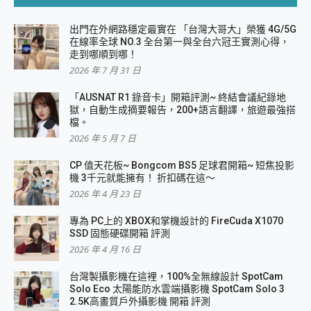
出門在外網路穩定最實在 「台灣大哥大」榮獲 4G/5G
在線率全球 NO.3 全台第一與全台六冠王實測心得，
走到哪順到哪！
2026 年 7 月 31 日
「AUSNAT R1 錄音卡」開箱評測~ 終結會議紀錄地
獄，自動生成摘要報告，200+語言翻譯，旅遊最強搭
檔。
2026 年 5 月 7 日
CP 值天花板~ Bongcom BS5 足球君開箱~ 短焦投影
機 3千元就能擁有！ 折扣碼在這～
2026 年 4 月 23 日
專為 PC上的 XBOX和掌機設計的 FireCuda X1070
SSD 固態硬碟開箱 評測
2026 年 4 月 16 日
台灣製攝影機在這裡，100%全無線設計 SpotCam
Solo Eco 太陽能防水雲端攝影機 SpotCam Solo 3
2.5K高畫質戶外攝影機 開箱 評測