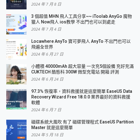
2024 年 7 月 8 日
3 個超值 MHN 飛人工具分享~~ iToolab AnyGo 魔物
獵人 Now飛人 ios教學 不出門也可以到處走
2024 年 7 月 4 日
Locawhere AnyTo 寶可夢飛人 AnyTo 不出門也可以
飛遍全世界
2024 年 6 月 27 日
小體積 40000mAh 超大容量 一次充5個設備 充好充滿
CUKTECH 酷態科 300W 微型充電站 開箱 評測
2024 年 6 月 24 日
97.3% 恢復率，資料救援就是這麼簡單 EaseUS Data
Recovery Wizard Free 18.0.0 業界最好的資料救援
軟體
2024 年 6 月 7 日
磁碟系統大風吹 有了 磁碟管理程式 EaseUS Partition
Master 就是這麼簡單
2024 年 5 月 18 日