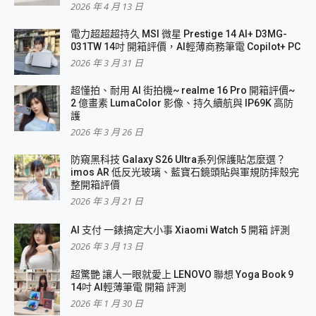
2026 年 4 月 13 日
電力超超超持久 MSI 微星 Prestige 14 AI+ D3MG-
031TW 14吋 開箱評價，AI輕薄商務筆電 Copilot+ PC
2026 年 3 月 31 日
超懂拍、耐用 AI 街拍機~ realme 16 Pro 開箱評價~
2 億畫素 LumaColor 影像、持久續航與 IP69K 高防
護
2026 年 3 月 26 日
防窺黑科技 Galaxy S26 Ultra系列保護貼怎麼選？
imos AR 低反光玻璃、藍寶石鏡頭貼與軍規防摔殼完
整開箱評價
2026 年 3 月 21 日
AI 支付 一錶搞定大小事 Xiaomi Watch 5 開箱 評測
2026 年 3 月 13 日
超驚艷 讓人一眼就愛上 LENOVO 聯想 Yoga Book 9
14吋 AI輕薄筆電 開箱 評測
2026 年 1 月 30 日