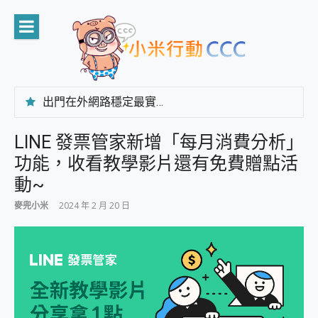
Skip
to
content
出門在外網路穩定最實在 「台灣大哥大」榮獲 4G/5G 在線率全球 NO.3 全台第一與全台六冠王實測心得，走到哪順到哪！
「AUSNAT R1 錄音卡」開箱評測~ 終結會議紀錄地獄，自動生成摘要報告，200+語言翻譯，旅遊最強搭檔。
CP 值天花板~ Bongcom BS5 足球君開箱~ 短焦投影機 3千元就能擁有！ 折扣碼在這～
LINE 發票管家新增「每月消費分析」
專為 PC上的 XBOX和掌機設計的 FireCuda X1070 SSD 固態硬碟開箱 評測
功能，收看教學影片還有免費贈點活
台灣製攝影機在這裡，100%全無線設計 SpotCam Solo Eco 太陽能防水雲端攝影機 SpotCam Solo 3 2.5K高畫質戶外攝影機 開箱 評測
電力超超超持久 MSI 微星 Prestige 14 AI+ D3MG-031TW 14吋 開箱評價，AI輕薄商務筆電 Copilot+ PC
動~
超懂拍、耐用 AI 街拍機~ realme 16 Pro 開箱評價~ 2 億畫素 LumaColor 影像、持久續航與 IP69K 高防護
麥兜小米
2024 年 2 月 20 日
防窺黑科技 Galaxy S26 Ultra系列保護貼怎麼選？imos AR 低反光玻璃、藍寶石鏡頭貼與軍規防摔殼完整開箱評價
AI 支付 一錶搞定大小事 Xiaomi Watch 5 開箱 評測
超驚艷 讓人一眼就愛上 LENOVO 聯想 Yoga Book 9 14吋 AI輕薄筆電 開箱 評測
美到讓人超想擁有 moto pad 60 系列 與 Moto | Swarovski razr 60 冰藍限定版本 開箱 評測
好用的 EaseUS Partition Master 讓您輕鬆的移除與格式化有防寫保護的隨身碟或SD卡
一鍵修復模糊影片、舊照的 AI 好幫手! VideoProc Converter AI 新版全解析 × 年末優惠，一篇全看懂
小朋友才做選擇 投影機 RGB藍牙音響 氛圍情境燈 我通通都要！ Starfish 2 幻彩膠囊投影機｜結合「 智慧投影 & 煥彩流動 」的沈浸式生活新體驗