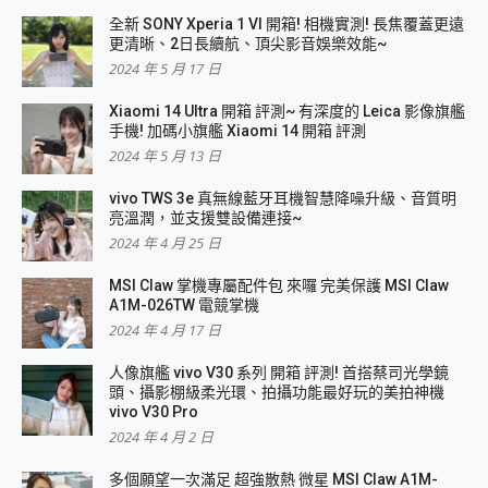
全新 SONY Xperia 1 VI 開箱! 相機實測! 長焦覆蓋更遠
更清晰、2日長續航、頂尖影音娛樂效能~
2024 年 5 月 17 日
Xiaomi 14 Ultra 開箱 評測~ 有深度的 Leica 影像旗艦
手機! 加碼小旗艦 Xiaomi 14 開箱 評測
2024 年 5 月 13 日
vivo TWS 3e 真無線藍牙耳機智慧降噪升級、音質明
亮溫潤，並支援雙設備連接~
2024 年 4 月 25 日
MSI Claw 掌機專屬配件包 來囉 完美保護 MSI Claw
A1M-026TW 電競掌機
2024 年 4 月 17 日
人像旗艦 vivo V30 系列 開箱 評測! 首搭蔡司光學鏡
頭、攝影棚級柔光環、拍攝功能最好玩的美拍神機
vivo V30 Pro
2024 年 4 月 2 日
多個願望一次滿足 超強散熱 微星 MSI Claw A1M-