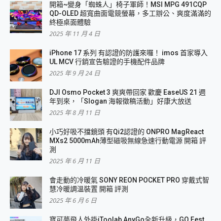
開箱~變身「蜘蛛人」椅子軍師！MSI MPG 491CQP
QD-OLED 超寬曲面電競螢幕，多工辦公、爽度滿滿的
終極桌面體驗
2025 年 11 月 4 日
iPhone 17 系列 有認證的防護來囉！ imos 首家導入
UL MCV 行銷宣告驗證的手機配件品牌
2025 年 9 月 24 日
DJI Osmo Pocket 3 爽爽帶回家 歡慶 EaseUS 21 週
年到來，「Slogan 海報徵稿活動」好康大放送
2025 年 8 月 11 日
小巧好吸不擋鏡頭 有Qi2認證的 ONPRO MagReact
MXs2 5000mAh薄型磁吸無線急速行動電源 開箱 評
測
2025 年 6 月 11 日
會走動的冷暖氣 SONY REON POCKET PRO 穿戴式智
慧冷暖調溫裝置 開箱 評測
2025 年 6 月 6 日
寶可夢飛人外掛iToolab AnyGo全新升級，GO Fest