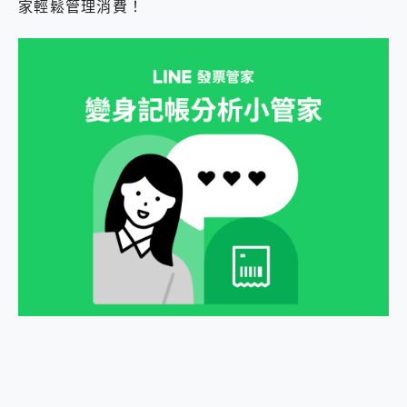
家輕鬆管理消費！
2億 APO蔡司長焦神機降臨~ vivo X200 Pro、vivo X200 就是這麼好拍
EaseUS Vocal Remover 免費線上去聲器一鍵去除人聲 人聲 音樂分離 2024 消除人聲推薦
3 個超值 MHN 飛人工具分享~~ iToolab AnyGo 魔物獵人 Now飛人 ios教學 不出門也可以到處走
Locawhere AnyTo 寶可夢飛人 AnyTo 不出門也可以飛遍全世界
小體積 40000mAh 超大容量 一次充5個設備 充好充滿 CUKTECH 酷態科 300W 微型充電站 開箱 評測
97.3% 恢復率，資料救援就是這麼簡單 EaseUS Data Recovery Wizard Free 18.0.0 業界最好的資料救援軟體
磁碟系統大風吹 有了 磁碟管理程式 EaseUS Partition Master 就是這麼簡單
全新 SONY Xperia 1 VI 開箱! 相機實測! 長焦覆蓋更遠更清晰、2日長續航、頂尖影音娛樂效能~
Xiaomi 14 Ultra 開箱 評測~ 有深度的 Leica 影像旗艦手機! 加碼小旗艦 Xiaomi 14 開箱 評測
vivo TWS 3e 真無線藍牙耳機智慧降噪升級、音質明亮溫潤，並支援雙設備連接~
MSI Claw 掌機專屬配件包 來囉 完美保護 MSI Claw A1M-026TW 電競掌機
人像旗艦 vivo V30 系列 開箱 評測! 首搭蔡司光學鏡頭、攝影棚級柔光環、拍攝功能最好玩的美拍神機 vivo V30 Pro
多個願望一次滿足 超強散熱 微星 MSI Claw A1M-026TW 電競掌機 開箱 評測
一吸完美對位 擁有超強吸力與超好用的隱磁支架 O-ONE MAG 最會吸的行動電源 開箱 評測
OPPO 哈蘇 300mm 專業增距鏡實測：Find X9 Ultra 光學長焦隨手拍，紀錄生活就是這麼簡單
Motorola edge 70 pro 及 moto g37 power上市，登錄在送飛利浦氣炸鍋
近八千元的 Soundcore Liberty 5 Pro Max，有螢幕的耳機會是智商稅嗎?
ASUS Pad 全面應援 Me Time，加碼愛奇藝黃金雙周卡體驗，專案價最低 NT$0 起