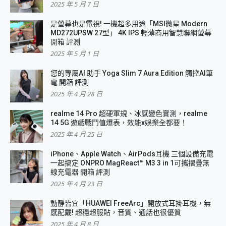
2025 年 5 月 7 日
是螢幕也是電視! 一機超多用途「MSI微星 Modern
MD272UPSW 27型」 4K IPS 輕薄商用智慧聯網螢幕
開箱 評測
2025 年 5 月 1 日
您的專屬AI 助手 Yoga Slim 7 Aura Edition 觸控AI筆
電 開箱 評測
2025 年 4 月 28 日
realme 14 Pro 超硬軍規、冰感變色實測，realme
14 5G 遊戲戰鬥值爆表，效能x娛樂全都要！
2025 年 4 月 25 日
iPhone、Apple Watch、AirPods耳機 三個設備充電
一起搞定 ONPRO MagReact™ M3 3 in 1可攜摺疊無
線充電器 開箱 評測
2025 年 4 月 23 日
動靜皆宜「HUAWEI FreeArc」開放式耳掛耳機，無
感配戴! 超穩超服貼，音質、通話也很優質
2025 年 4 月 8 日