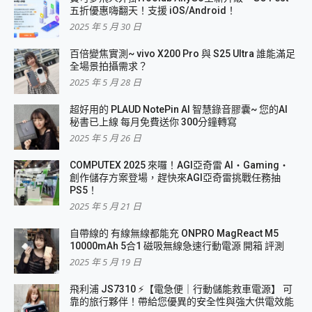
五折優惠嗨翻天！支援 iOS/Android！
2025 年 5 月 30 日
百倍變焦實測~ vivo X200 Pro 與 S25 Ultra 誰能滿足
全場景拍攝需求？
2025 年 5 月 28 日
超好用的 PLAUD NotePin AI 智慧錄音膠囊~ 您的AI
秘書已上線 每月免費送你 300分鐘轉寫
2025 年 5 月 26 日
COMPUTEX 2025 來囉！AGI亞奇雷 AI・Gaming・
創作儲存方案登場，趕快來AGI亞奇雷挑戰任務抽
PS5！
2025 年 5 月 21 日
自帶線的 有線無線都能充 ONPRO MagReact M5
10000mAh 5合1 磁吸無線急速行動電源 開箱 評測
2025 年 5 月 19 日
飛利浦 JS7310 ⚡【電急便｜行動儲能救車電源】 可
靠的旅行夥伴！帶給您優異的安全性與強大供電效能