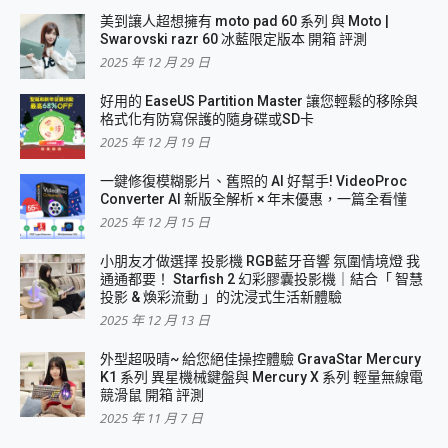
美到讓人超想擁有 moto pad 60 系列 與 Moto |
Swarovski razr 60 冰藍限定版本 開箱 評測
2025 年 12 月 29 日
好用的 EaseUS Partition Master 讓您輕鬆的移除與
格式化有防寫保護的隨身碟或SD卡
2025 年 12 月 19 日
一鍵修復模糊影片、舊照的 AI 好幫手! VideoProc
Converter AI 新版全解析 × 年末優惠，一篇全看懂
2025 年 12 月 15 日
小朋友才做選擇 投影機 RGB藍牙音響 氛圍情境燈 我
通通都要！ Starfish 2 幻彩膠囊投影機｜結合「 智慧
投影 & 煥彩流動 」的沈浸式生活新體驗
2025 年 12 月 13 日
外型超吸晴~ 給您絕佳操控體驗 GravaStar Mercury
K1 系列 異星機械鍵盤與 Mercury X 系列 輕量無線電
競滑鼠 開箱 評測
2025 年 11 月 7 日