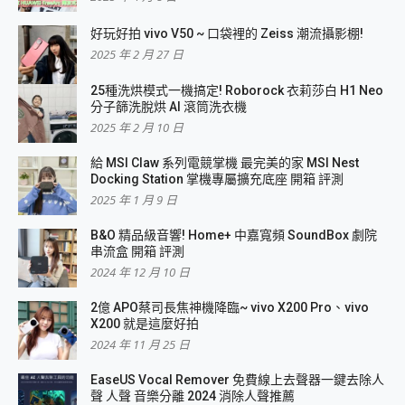
好玩好拍 vivo V50 ~ 口袋裡的 Zeiss 潮流攝影棚!
2025 年 2 月 27 日
25種洗烘模式一機搞定! Roborock 衣莉莎白 H1 Neo
分子篩洗脫烘 AI 滾筒洗衣機
2025 年 2 月 10 日
給 MSI Claw 系列電競掌機 最完美的家 MSI Nest
Docking Station 掌機專屬擴充底座 開箱 評測
2025 年 1 月 9 日
B&O 精品級音響! Home+ 中嘉寬頻 SoundBox 劇院
串流盒 開箱 評測
2024 年 12 月 10 日
2億 APO蔡司長焦神機降臨~ vivo X200 Pro、vivo
X200 就是這麼好拍
2024 年 11 月 25 日
EaseUS Vocal Remover 免費線上去聲器一鍵去除人
聲 人聲 音樂分離 2024 消除人聲推薦