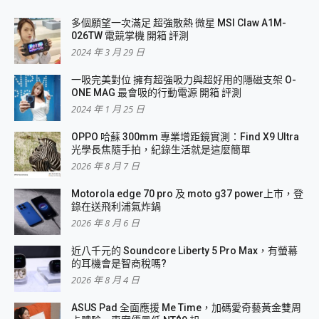
多個願望一次滿足 超強散熱 微星 MSI Claw A1M-
026TW 電競掌機 開箱 評測
2024 年 3 月 29 日
一吸完美對位 擁有超強吸力與超好用的隱磁支架 O-
ONE MAG 最會吸的行動電源 開箱 評測
2024 年 1 月 25 日
OPPO 哈蘇 300mm 專業增距鏡實測：Find X9 Ultra
光學長焦隨手拍，紀錄生活就是這麼簡單
2026 年 8 月 7 日
Motorola edge 70 pro 及 moto g37 power上市，登
錄在送飛利浦氣炸鍋
2026 年 8 月 6 日
近八千元的 Soundcore Liberty 5 Pro Max，有螢幕
的耳機會是智商稅嗎?
2026 年 8 月 4 日
ASUS Pad 全面應援 Me Time，加碼愛奇藝黃金雙周