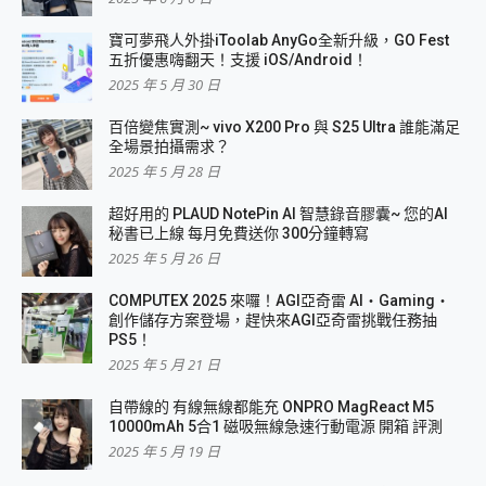
寶可夢飛人外掛iToolab AnyGo全新升級，GO Fest
五折優惠嗨翻天！支援 iOS/Android！
2025 年 5 月 30 日
百倍變焦實測~ vivo X200 Pro 與 S25 Ultra 誰能滿足
全場景拍攝需求？
2025 年 5 月 28 日
超好用的 PLAUD NotePin AI 智慧錄音膠囊~ 您的AI
秘書已上線 每月免費送你 300分鐘轉寫
2025 年 5 月 26 日
COMPUTEX 2025 來囉！AGI亞奇雷 AI・Gaming・
創作儲存方案登場，趕快來AGI亞奇雷挑戰任務抽
PS5！
2025 年 5 月 21 日
自帶線的 有線無線都能充 ONPRO MagReact M5
10000mAh 5合1 磁吸無線急速行動電源 開箱 評測
2025 年 5 月 19 日