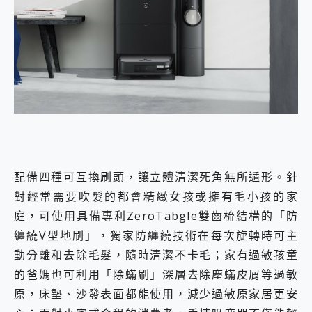
配備四種可互換刷頭，讓立體清潔死角無所遁形。針
對經常需要吹髮的都會精緻女孩或擁有毛小孩的家
庭，可使用具備專利ZeroTabgle雙齒梳結構的「防
纏繞V型地刷」，獨家防纏繞技術在每次旋轉時可主
動分離和去除毛髮，隨時清潔不卡毛；家有過敏孩童
的爸媽也可利用「除蟎刷」深層去除塵蟎皮屑等過敏
原，床墊、沙發表面都能使用，減少過敏原家居更安