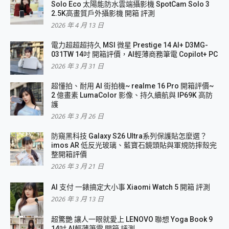
Solo Eco 太陽能防水雲端攝影機 SpotCam Solo 3
2.5K高畫質戶外攝影機 開箱 評測
2026 年 4 月 13 日
電力超超超持久 MSI 微星 Prestige 14 AI+ D3MG-
031TW 14吋 開箱評價，AI輕薄商務筆電 Copilot+ PC
2026 年 3 月 31 日
超懂拍、耐用 AI 街拍機~ realme 16 Pro 開箱評價~
2 億畫素 LumaColor 影像、持久續航與 IP69K 高防
護
2026 年 3 月 26 日
防窺黑科技 Galaxy S26 Ultra系列保護貼怎麼選？
imos AR 低反光玻璃、藍寶石鏡頭貼與軍規防摔殼完
整開箱評價
2026 年 3 月 21 日
AI 支付 一錶搞定大小事 Xiaomi Watch 5 開箱 評測
2026 年 3 月 13 日
超驚艷 讓人一眼就愛上 LENOVO 聯想 Yoga Book 9
14吋 AI輕薄筆電 開箱 評測