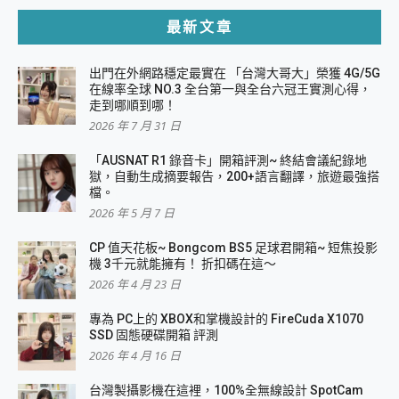
最新文章
出門在外網路穩定最實在 「台灣大哥大」榮獲 4G/5G
在線率全球 NO.3 全台第一與全台六冠王實測心得，
走到哪順到哪！
2026 年 7 月 31 日
「AUSNAT R1 錄音卡」開箱評測~ 終結會議紀錄地
獄，自動生成摘要報告，200+語言翻譯，旅遊最強搭
檔。
2026 年 5 月 7 日
CP 值天花板~ Bongcom BS5 足球君開箱~ 短焦投影
機 3千元就能擁有！ 折扣碼在這～
2026 年 4 月 23 日
專為 PC上的 XBOX和掌機設計的 FireCuda X1070
SSD 固態硬碟開箱 評測
2026 年 4 月 16 日
台灣製攝影機在這裡，100%全無線設計 SpotCam