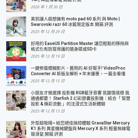
2026 年 1 月 30 日
美到讓人超想擁有 moto pad 60 系列 與 Moto |
Swarovski razr 60 冰藍限定版本 開箱 評測
2025 年 12 月 29 日
好用的 EaseUS Partition Master 讓您輕鬆的移除與
格式化有防寫保護的隨身碟或SD卡
2025 年 12 月 19 日
一鍵修復模糊影片、舊照的 AI 好幫手! VideoProc
Converter AI 新版全解析 × 年末優惠，一篇全看懂
2025 年 12 月 15 日
小朋友才做選擇 投影機 RGB藍牙音響 氛圍情境燈 我
通通都要！ Starfish 2 幻彩膠囊投影機｜結合「 智慧
投影 & 煥彩流動 」的沈浸式生活新體驗
2025 年 12 月 13 日
外型超吸晴~ 給您絕佳操控體驗 GravaStar Mercury
K1 系列 異星機械鍵盤與 Mercury X 系列 輕量無線電
競滑鼠 開箱 評測