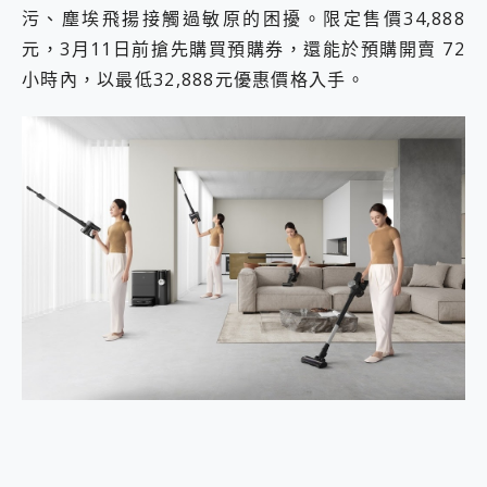
污、塵埃飛揚接觸過敏原的困擾。限定售價34,888
2億 APO蔡司長焦神機降臨~ vivo X200 Pro、vivo X200 就是這麼好拍
EaseUS Vocal Remover 免費線上去聲器一鍵去除人聲 人聲 音樂分離 2024 消除人聲推薦
元，3月11日前搶先購買預購券，還能於預購開賣 72
3 個超值 MHN 飛人工具分享~~ iToolab AnyGo 魔物獵人 Now飛人 ios教學 不出門也可以到處走
小時內，以最低32,888元優惠價格入手。
Locawhere AnyTo 寶可夢飛人 AnyTo 不出門也可以飛遍全世界
小體積 40000mAh 超大容量 一次充5個設備 充好充滿 CUKTECH 酷態科 300W 微型充電站 開箱 評測
97.3% 恢復率，資料救援就是這麼簡單 EaseUS Data Recovery Wizard Free 18.0.0 業界最好的資料救援軟體
磁碟系統大風吹 有了 磁碟管理程式 EaseUS Partition Master 就是這麼簡單
全新 SONY Xperia 1 VI 開箱! 相機實測! 長焦覆蓋更遠更清晰、2日長續航、頂尖影音娛樂效能~
Xiaomi 14 Ultra 開箱 評測~ 有深度的 Leica 影像旗艦手機! 加碼小旗艦 Xiaomi 14 開箱 評測
vivo TWS 3e 真無線藍牙耳機智慧降噪升級、音質明亮溫潤，並支援雙設備連接~
MSI Claw 掌機專屬配件包 來囉 完美保護 MSI Claw A1M-026TW 電競掌機
人像旗艦 vivo V30 系列 開箱 評測! 首搭蔡司光學鏡頭、攝影棚級柔光環、拍攝功能最好玩的美拍神機 vivo V30 Pro
多個願望一次滿足 超強散熱 微星 MSI Claw A1M-026TW 電競掌機 開箱 評測
一吸完美對位 擁有超強吸力與超好用的隱磁支架 O-ONE MAG 最會吸的行動電源 開箱 評測
OPPO 哈蘇 300mm 專業增距鏡實測：Find X9 Ultra 光學長焦隨手拍，紀錄生活就是這麼簡單
Motorola edge 70 pro 及 moto g37 power上市，登錄在送飛利浦氣炸鍋
近八千元的 Soundcore Liberty 5 Pro Max，有螢幕的耳機會是智商稅嗎?
ASUS Pad 全面應援 Me Time，加碼愛奇藝黃金雙周卡體驗，專案價最低 NT$0 起