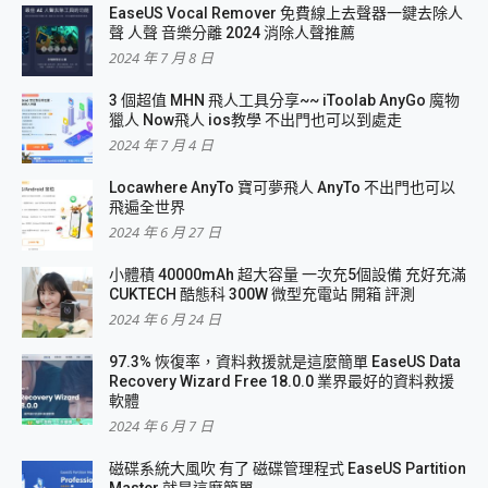
EaseUS Vocal Remover 免費線上去聲器一鍵去除人
聲 人聲 音樂分離 2024 消除人聲推薦
2024 年 7 月 8 日
3 個超值 MHN 飛人工具分享~~ iToolab AnyGo 魔物
獵人 Now飛人 ios教學 不出門也可以到處走
2024 年 7 月 4 日
Locawhere AnyTo 寶可夢飛人 AnyTo 不出門也可以
飛遍全世界
2024 年 6 月 27 日
小體積 40000mAh 超大容量 一次充5個設備 充好充滿
CUKTECH 酷態科 300W 微型充電站 開箱 評測
2024 年 6 月 24 日
97.3% 恢復率，資料救援就是這麼簡單 EaseUS Data
Recovery Wizard Free 18.0.0 業界最好的資料救援
軟體
2024 年 6 月 7 日
磁碟系統大風吹 有了 磁碟管理程式 EaseUS Partition
Master 就是這麼簡單