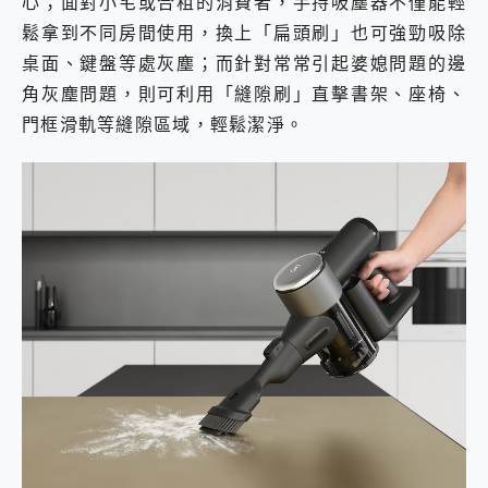
心；面對小宅或合租的消費者，手持吸塵器不僅能輕
鬆拿到不同房間使用，換上「扁頭刷」也可強勁吸除
桌面、鍵盤等處灰塵；而針對常常引起婆媳問題的邊
角灰塵問題，則可利用「縫隙刷」直擊書架、座椅、
門框滑軌等縫隙區域，輕鬆潔淨。