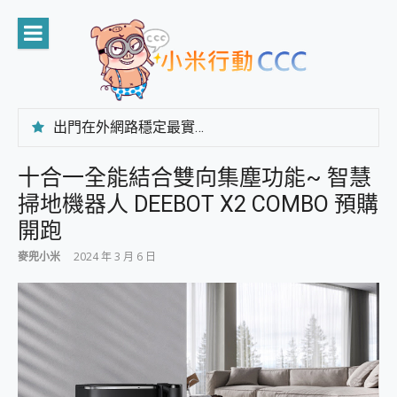
Skip
to
content
出門在外網路穩定最實在 「台灣大哥大」榮獲 4G/5G 在線率全球 NO.3 全台第一與全台六冠王實測心得，走到哪順到哪！
「AUSNAT R1 錄音卡」開箱評測~ 終結會議紀錄地獄，自動生成摘要報告，200+語言翻譯，旅遊最強搭檔。
CP 值天花板~ Bongcom BS5 足球君開箱~ 短焦投影機 3千元就能擁有！ 折扣碼在這～
十合一全能結合雙向集塵功能~ 智慧
專為 PC上的 XBOX和掌機設計的 FireCuda X1070 SSD 固態硬碟開箱 評測
掃地機器人 DEEBOT X2 COMBO 預購
台灣製攝影機在這裡，100%全無線設計 SpotCam Solo Eco 太陽能防水雲端攝影機 SpotCam Solo 3 2.5K高畫質戶外攝影機 開箱 評測
電力超超超持久 MSI 微星 Prestige 14 AI+ D3MG-031TW 14吋 開箱評價，AI輕薄商務筆電 Copilot+ PC
開跑
超懂拍、耐用 AI 街拍機~ realme 16 Pro 開箱評價~ 2 億畫素 LumaColor 影像、持久續航與 IP69K 高防護
麥兜小米
2024 年 3 月 6 日
防窺黑科技 Galaxy S26 Ultra系列保護貼怎麼選？imos AR 低反光玻璃、藍寶石鏡頭貼與軍規防摔殼完整開箱評價
AI 支付 一錶搞定大小事 Xiaomi Watch 5 開箱 評測
超驚艷 讓人一眼就愛上 LENOVO 聯想 Yoga Book 9 14吋 AI輕薄筆電 開箱 評測
美到讓人超想擁有 moto pad 60 系列 與 Moto | Swarovski razr 60 冰藍限定版本 開箱 評測
好用的 EaseUS Partition Master 讓您輕鬆的移除與格式化有防寫保護的隨身碟或SD卡
一鍵修復模糊影片、舊照的 AI 好幫手! VideoProc Converter AI 新版全解析 × 年末優惠，一篇全看懂
小朋友才做選擇 投影機 RGB藍牙音響 氛圍情境燈 我通通都要！ Starfish 2 幻彩膠囊投影機｜結合「 智慧投影 & 煥彩流動 」的沈浸式生活新體驗