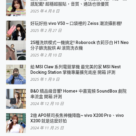
感配戴! 超穩超服貼，音質、通話也很優質
2025 年 4 月 8 日
好玩好拍 vivo V50 ~ 口袋裡的 Zeiss 潮流攝影棚!
2025 年 2 月 27 日
25種洗烘模式一機搞定! Roborock 衣莉莎白 H1 Neo
分子篩洗脫烘 AI 滾筒洗衣機
2025 年 2 月 10 日
給 MSI Claw 系列電競掌機 最完美的家 MSI Nest
Docking Station 掌機專屬擴充底座 開箱 評測
2025 年 1 月 9 日
B&O 精品級音響! Home+ 中嘉寬頻 SoundBox 劇院
串流盒 開箱 評測
2024 年 12 月 10 日
2億 APO蔡司長焦神機降臨~ vivo X200 Pro、vivo
X200 就是這麼好拍
2024 年 11 月 25 日