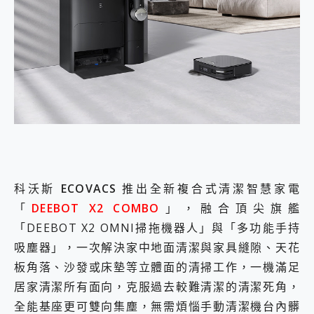
外型超吸晴~ 給您絕佳操控體驗 GravaStar Mercury K1 系列 異星機械鍵盤與 Mercury X 系列 輕量無線電競滑鼠 開箱 評測
開箱~變身「蜘蛛人」椅子軍師！MSI MPG 491CQP QD-OLED 超寬曲面電競螢幕，多工辦公、爽度滿滿的終極桌面體驗
iPhone 17 系列 有認證的防護來囉！ imos 首家導入 UL MCV 行銷宣告驗證的手機配件品牌
DJI Osmo Pocket 3 爽爽帶回家 歡慶 EaseUS 21 週年到來，「Slogan 海報徵稿活動」好康大放送
小巧好吸不擋鏡頭 有Qi2認證的 ONPRO MagReact MXs2 5000mAh薄型磁吸無線急速行動電源 開箱 評測
會走動的冷暖氣 SONY REON POCKET PRO 穿戴式智慧冷暖調溫裝置 開箱 評測
寶可夢飛人外掛iToolab AnyGo全新升級，GO Fest 五折優惠嗨翻天！支援 iOS/Android！
百倍變焦實測~ vivo X200 Pro 與 S25 Ultra 誰能滿足全場景拍攝需求？
超好用的 PLAUD NotePin AI 智慧錄音膠囊~ 您的AI 秘書已上線 每月免費送你 300分鐘轉寫
COMPUTEX 2025 來囉！AGI亞奇雷 AI・Gaming・創作儲存方案登場，趕快來AGI亞奇雷挑戰任務抽 PS5！
自帶線的 有線無線都能充 ONPRO MagReact M5 10000mAh 5合1 磁吸無線急速行動電源 開箱 評測
飛利浦 JS7310 ⚡【電急便｜行動儲能救車電源】 可靠的旅行夥伴！帶給您優異的安全性與強大供電效能
科沃斯
ECOVACS
推出全新複合式清潔智慧家電
是螢幕也是電視! 一機超多用途「MSI微星 Modern MD272UPSW 27型」 4K IPS 輕薄商用智慧聯網螢幕 開箱 評測
您的專屬AI 助手 Yoga Slim 7 Aura Edition 觸控AI筆電 開箱 評測
「
DEEBOT X2 COMBO
」，融合頂尖旗艦
realme 14 Pro 超硬軍規、冰感變色實測，realme 14 5G 遊戲戰鬥值爆表，效能x娛樂全都要！
「DEEBOT X2 OMNI掃拖機器人」與「多功能手持
iPhone、Apple Watch、AirPods耳機 三個設備充電一起搞定 ONPRO MagReact™ M3 3 in 1可攜摺疊無線充電器 開箱 評測
吸塵器」，一次解決家中地面清潔與家具縫隙、天花
動靜皆宜「HUAWEI FreeArc」開放式耳掛耳機，無感配戴! 超穩超服貼，音質、通話也很優質
好玩好拍 vivo V50 ~ 口袋裡的 Zeiss 潮流攝影棚!
板角落、沙發或床墊等立體面的清掃工作，一機滿足
25種洗烘模式一機搞定! Roborock 衣莉莎白 H1 Neo分子篩洗脫烘 AI 滾筒洗衣機
居家清潔所有面向，克服過去較難清潔的清潔死角，
給 MSI Claw 系列電競掌機 最完美的家 MSI Nest Docking Station 掌機專屬擴充底座 開箱 評測
全能基座更可雙向集塵，無需煩惱手動清潔機台內髒
B&O 精品級音響! Home+ 中嘉寬頻 SoundBox 劇院串流盒 開箱 評測