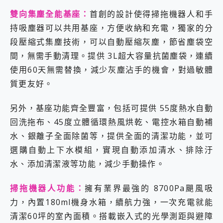
雙向集塵全能基座：
首創的設計使得掃拖機器人和手
持吸塵器可以共用基座，方便收納和充電，獨家的分
段壓縮式集塵技術，可以自動壓縮灰塵，節省塵袋空
間，無需手動清理。提供 3L超大容量抗菌塵袋，連續
使用60天無需替換，減少灰塵沾手的機會，對過敏體
質更友好。
另外，基座功能齊全豐富，包括可提供 55度熱水自動
回洗拖布、45度立體循環熱風烘乾、電控水箱自動補
水、銀離子全面除菌等，提供全面的清潔功能，並可
選購自動上下水模組，實現自動添加清水、排除汙
水、添加清潔液等功能，減少手動操作。
掃拖機器人功能：
擁有業界最強的 8700Pa颶風吸
力，內置180ml機身水箱，續航力強，一次充電就能
清潔60坪的室內面積。搭載嵌入式的光學測距與避障