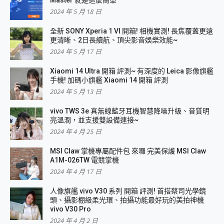
2024 年 5 月 18 日
全新 SONY Xperia 1 VI 開箱! 相機實測! 長焦覆蓋更遠
更清晰、2日長續航、頂尖影音娛樂效能~
2024 年 5 月 17 日
Xiaomi 14 Ultra 開箱 評測~ 有深度的 Leica 影像旗艦
手機! 加碼小旗艦 Xiaomi 14 開箱 評測
2024 年 5 月 13 日
vivo TWS 3e 真無線藍牙耳機智慧降噪升級、音質明
亮溫潤，並支援雙設備連接~
2024 年 4 月 25 日
MSI Claw 掌機專屬配件包 來囉 完美保護 MSI Claw
A1M-026TW 電競掌機
2024 年 4 月 17 日
人像旗艦 vivo V30 系列 開箱 評測! 首搭蔡司光學鏡
頭、攝影棚級柔光環、拍攝功能最好玩的美拍神機
vivo V30 Pro
2024 年 4 月 2 日