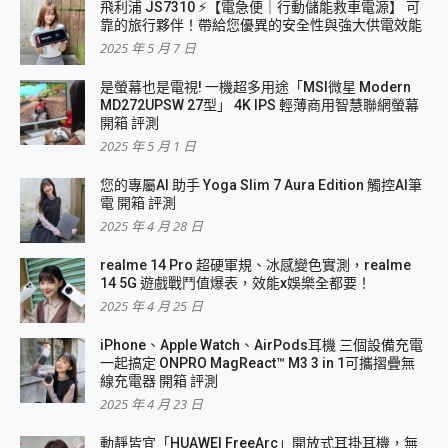
飛利浦 JS7310 ⚡【電急便｜行動儲能救車電源】 可
靠的旅行夥伴！帶給您優異的安全性與強大供電效能
2025 年 5 月 7 日
是螢幕也是電視! 一機超多用途「MSI微星 Modern
MD272UPSW 27型」 4K IPS 輕薄商用智慧聯網螢幕
開箱 評測
2025 年 5 月 1 日
您的專屬AI 助手 Yoga Slim 7 Aura Edition 觸控AI筆
電 開箱 評測
2025 年 4 月 28 日
realme 14 Pro 超硬軍規、冰感變色實測，realme
14 5G 遊戲戰鬥值爆表，效能x娛樂全都要！
2025 年 4 月 25 日
iPhone、Apple Watch、AirPods耳機 三個設備充電
一起搞定 ONPRO MagReact™ M3 3 in 1可攜摺疊無
線充電器 開箱 評測
2025 年 4 月 23 日
動靜皆宜「HUAWEI FreeArc」開放式耳掛耳機，無