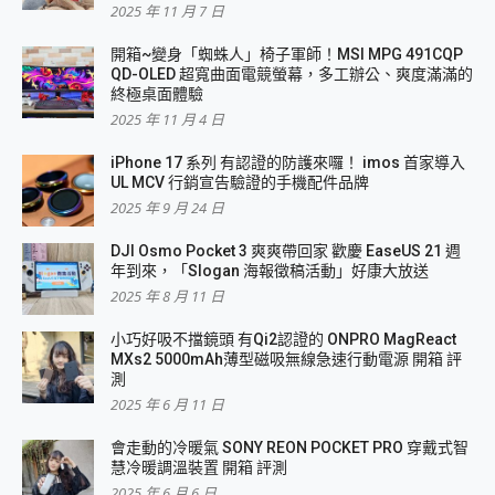
2025 年 11 月 7 日
開箱~變身「蜘蛛人」椅子軍師！MSI MPG 491CQP
QD-OLED 超寬曲面電競螢幕，多工辦公、爽度滿滿的
終極桌面體驗
2025 年 11 月 4 日
iPhone 17 系列 有認證的防護來囉！ imos 首家導入
UL MCV 行銷宣告驗證的手機配件品牌
2025 年 9 月 24 日
DJI Osmo Pocket 3 爽爽帶回家 歡慶 EaseUS 21 週
年到來，「Slogan 海報徵稿活動」好康大放送
2025 年 8 月 11 日
小巧好吸不擋鏡頭 有Qi2認證的 ONPRO MagReact
MXs2 5000mAh薄型磁吸無線急速行動電源 開箱 評
測
2025 年 6 月 11 日
會走動的冷暖氣 SONY REON POCKET PRO 穿戴式智
慧冷暖調溫裝置 開箱 評測
2025 年 6 月 6 日