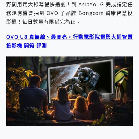
野間用用大銀幕暢快追劇！到 AsiaYo IG 完成指定任
2億 APO蔡司長焦神機降臨~ vivo X200 Pro、vivo X200 就是這麼好拍
EaseUS Vocal Remover 免費線上去聲器一鍵去除人聲 人聲 音樂分離 2024 消除人聲推薦
務還有機會抽到 OVO 子品牌 Bongcom 幫康智慧投
3 個超值 MHN 飛人工具分享~~ iToolab AnyGo 魔物獵人 Now飛人 ios教學 不出門也可以到處走
影機！每日數量有限借完為止。
Locawhere AnyTo 寶可夢飛人 AnyTo 不出門也可以飛遍全世界
小體積 40000mAh 超大容量 一次充5個設備 充好充滿 CUKTECH 酷態科 300W 微型充電站 開箱 評測
OVO U8 真無線、最高亮，行動電影院電影大師智慧
97.3% 恢復率，資料救援就是這麼簡單 EaseUS Data Recovery Wizard Free 18.0.0 業界最好的資料救援軟體
投影機 開箱 評測
磁碟系統大風吹 有了 磁碟管理程式 EaseUS Partition Master 就是這麼簡單
全新 SONY Xperia 1 VI 開箱! 相機實測! 長焦覆蓋更遠更清晰、2日長續航、頂尖影音娛樂效能~
Xiaomi 14 Ultra 開箱 評測~ 有深度的 Leica 影像旗艦手機! 加碼小旗艦 Xiaomi 14 開箱 評測
vivo TWS 3e 真無線藍牙耳機智慧降噪升級、音質明亮溫潤，並支援雙設備連接~
MSI Claw 掌機專屬配件包 來囉 完美保護 MSI Claw A1M-026TW 電競掌機
人像旗艦 vivo V30 系列 開箱 評測! 首搭蔡司光學鏡頭、攝影棚級柔光環、拍攝功能最好玩的美拍神機 vivo V30 Pro
多個願望一次滿足 超強散熱 微星 MSI Claw A1M-026TW 電競掌機 開箱 評測
一吸完美對位 擁有超強吸力與超好用的隱磁支架 O-ONE MAG 最會吸的行動電源 開箱 評測
OPPO 哈蘇 300mm 專業增距鏡實測：Find X9 Ultra 光學長焦隨手拍，紀錄生活就是這麼簡單
Motorola edge 70 pro 及 moto g37 power上市，登錄在送飛利浦氣炸鍋
近八千元的 Soundcore Liberty 5 Pro Max，有螢幕的耳機會是智商稅嗎?
ASUS Pad 全面應援 Me Time，加碼愛奇藝黃金雙周卡體驗，專案價最低 NT$0 起