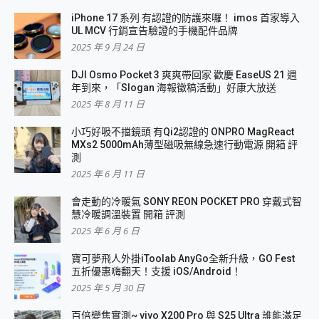
iPhone 17 系列 有認證的防護來囉！ imos 首家導入
UL MCV 行銷宣告驗證的手機配件品牌
2025 年 9 月 24 日
DJI Osmo Pocket 3 爽爽帶回家 歡慶 EaseUS 21 週
年到來，「Slogan 海報徵稿活動」好康大放送
2025 年 8 月 11 日
小巧好吸不擋鏡頭 有Qi2認證的 ONPRO MagReact
MXs2 5000mAh薄型磁吸無線急速行動電源 開箱 評
測
2025 年 6 月 11 日
會走動的冷暖氣 SONY REON POCKET PRO 穿戴式智
慧冷暖調溫裝置 開箱 評測
2025 年 6 月 6 日
寶可夢飛人外掛iToolab AnyGo全新升級，GO Fest
五折優惠嗨翻天！支援 iOS/Android！
2025 年 5 月 30 日
百倍變焦實測~ vivo X200 Pro 與 S25 Ultra 誰能滿足