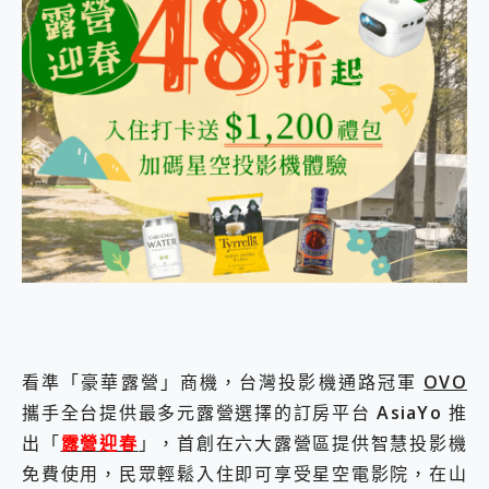
外型超吸晴~ 給您絕佳操控體驗 GravaStar Mercury K1 系列 異星機械鍵盤與 Mercury X 系列 輕量無線電競滑鼠 開箱 評測
開箱~變身「蜘蛛人」椅子軍師！MSI MPG 491CQP QD-OLED 超寬曲面電競螢幕，多工辦公、爽度滿滿的終極桌面體驗
iPhone 17 系列 有認證的防護來囉！ imos 首家導入 UL MCV 行銷宣告驗證的手機配件品牌
DJI Osmo Pocket 3 爽爽帶回家 歡慶 EaseUS 21 週年到來，「Slogan 海報徵稿活動」好康大放送
小巧好吸不擋鏡頭 有Qi2認證的 ONPRO MagReact MXs2 5000mAh薄型磁吸無線急速行動電源 開箱 評測
會走動的冷暖氣 SONY REON POCKET PRO 穿戴式智慧冷暖調溫裝置 開箱 評測
寶可夢飛人外掛iToolab AnyGo全新升級，GO Fest 五折優惠嗨翻天！支援 iOS/Android！
百倍變焦實測~ vivo X200 Pro 與 S25 Ultra 誰能滿足全場景拍攝需求？
超好用的 PLAUD NotePin AI 智慧錄音膠囊~ 您的AI 秘書已上線 每月免費送你 300分鐘轉寫
COMPUTEX 2025 來囉！AGI亞奇雷 AI・Gaming・創作儲存方案登場，趕快來AGI亞奇雷挑戰任務抽 PS5！
自帶線的 有線無線都能充 ONPRO MagReact M5 10000mAh 5合1 磁吸無線急速行動電源 開箱 評測
飛利浦 JS7310 ⚡【電急便｜行動儲能救車電源】 可靠的旅行夥伴！帶給您優異的安全性與強大供電效能
是螢幕也是電視! 一機超多用途「MSI微星 Modern MD272UPSW 27型」 4K IPS 輕薄商用智慧聯網螢幕 開箱 評測
您的專屬AI 助手 Yoga Slim 7 Aura Edition 觸控AI筆電 開箱 評測
realme 14 Pro 超硬軍規、冰感變色實測，realme 14 5G 遊戲戰鬥值爆表，效能x娛樂全都要！
iPhone、Apple Watch、AirPods耳機 三個設備充電一起搞定 ONPRO MagReact™ M3 3 in 1可攜摺疊無線充電器 開箱 評測
看準「豪華露營」商機，台灣投影機通路冠軍
OVO
動靜皆宜「HUAWEI FreeArc」開放式耳掛耳機，無感配戴! 超穩超服貼，音質、通話也很優質
攜手全台提供最多元露營選擇的訂房平台
AsiaYo
推
好玩好拍 vivo V50 ~ 口袋裡的 Zeiss 潮流攝影棚!
25種洗烘模式一機搞定! Roborock 衣莉莎白 H1 Neo分子篩洗脫烘 AI 滾筒洗衣機
出「
露營迎春
」，首創在六大露營區提供智慧投影機
給 MSI Claw 系列電競掌機 最完美的家 MSI Nest Docking Station 掌機專屬擴充底座 開箱 評測
免費使用，民眾輕鬆入住即可享受星空電影院，在山
B&O 精品級音響! Home+ 中嘉寬頻 SoundBox 劇院串流盒 開箱 評測