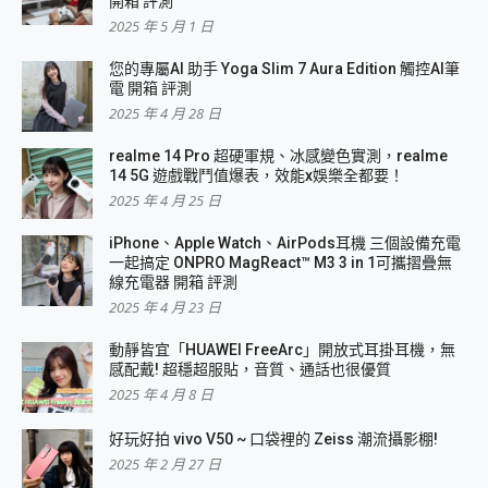
開箱 評測
2025 年 5 月 1 日
您的專屬AI 助手 Yoga Slim 7 Aura Edition 觸控AI筆
電 開箱 評測
2025 年 4 月 28 日
realme 14 Pro 超硬軍規、冰感變色實測，realme
14 5G 遊戲戰鬥值爆表，效能x娛樂全都要！
2025 年 4 月 25 日
iPhone、Apple Watch、AirPods耳機 三個設備充電
一起搞定 ONPRO MagReact™ M3 3 in 1可攜摺疊無
線充電器 開箱 評測
2025 年 4 月 23 日
動靜皆宜「HUAWEI FreeArc」開放式耳掛耳機，無
感配戴! 超穩超服貼，音質、通話也很優質
2025 年 4 月 8 日
好玩好拍 vivo V50 ~ 口袋裡的 Zeiss 潮流攝影棚!
2025 年 2 月 27 日