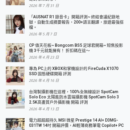
2026 年 7 月 31 日
「AUSNAT R1 錄音卡」開箱評測~ 終結會議紀錄地
獄，自動生成摘要報告，200+語言翻譯，旅遊最強搭
檔。
2026 年 5 月 7 日
CP 值天花板~ Bongcom BS5 足球君開箱~ 短焦投影
機 3千元就能擁有！ 折扣碼在這～
2026 年 4 月 23 日
專為 PC上的 XBOX和掌機設計的 FireCuda X1070
SSD 固態硬碟開箱 評測
2026 年 4 月 16 日
台灣製攝影機在這裡，100%全無線設計 SpotCam
Solo Eco 太陽能防水雲端攝影機 SpotCam Solo 3
2.5K高畫質戶外攝影機 開箱 評測
2026 年 4 月 13 日
電力超超超持久 MSI 微星 Prestige 14 AI+ D3MG-
031TW 14吋 開箱評價，AI輕薄商務筆電 Copilot+ PC