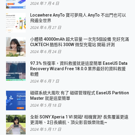
2024 年 7 月 4 日
Locawhere AnyTo 寶可夢飛人 AnyTo 不出門也可以
飛遍全世界
2024 年 6 月 27 日
小體積 40000mAh 超大容量 一次充5個設備 充好充滿
CUKTECH 酷態科 300W 微型充電站 開箱 評測
2024 年 6 月 24 日
97.3% 恢復率，資料救援就是這麼簡單 EaseUS Data
Recovery Wizard Free 18.0.0 業界最好的資料救援
軟體
2024 年 6 月 7 日
磁碟系統大風吹 有了 磁碟管理程式 EaseUS Partition
Master 就是這麼簡單
2024 年 5 月 18 日
全新 SONY Xperia 1 VI 開箱! 相機實測! 長焦覆蓋更遠
更清晰、2日長續航、頂尖影音娛樂效能~
2024 年 5 月 17 日