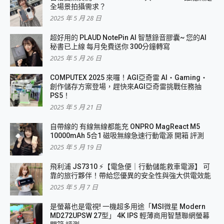
全場景拍攝需求？
2025 年 5 月 28 日
超好用的 PLAUD NotePin AI 智慧錄音膠囊~ 您的AI
秘書已上線 每月免費送你 300分鐘轉寫
2025 年 5 月 26 日
COMPUTEX 2025 來囉！AGI亞奇雷 AI・Gaming・
創作儲存方案登場，趕快來AGI亞奇雷挑戰任務抽
PS5！
2025 年 5 月 21 日
自帶線的 有線無線都能充 ONPRO MagReact M5
10000mAh 5合1 磁吸無線急速行動電源 開箱 評測
2025 年 5 月 19 日
飛利浦 JS7310 ⚡【電急便｜行動儲能救車電源】 可
靠的旅行夥伴！帶給您優異的安全性與強大供電效能
2025 年 5 月 7 日
是螢幕也是電視! 一機超多用途「MSI微星 Modern
MD272UPSW 27型」 4K IPS 輕薄商用智慧聯網螢幕