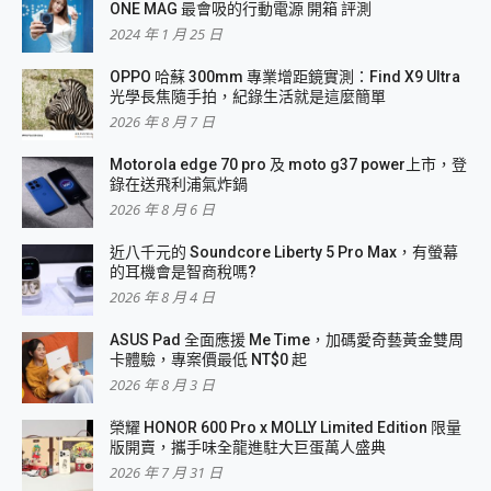
ONE MAG 最會吸的行動電源 開箱 評測
2024 年 1 月 25 日
OPPO 哈蘇 300mm 專業增距鏡實測：Find X9 Ultra
光學長焦隨手拍，紀錄生活就是這麼簡單
2026 年 8 月 7 日
Motorola edge 70 pro 及 moto g37 power上市，登
錄在送飛利浦氣炸鍋
2026 年 8 月 6 日
近八千元的 Soundcore Liberty 5 Pro Max，有螢幕
的耳機會是智商稅嗎?
2026 年 8 月 4 日
ASUS Pad 全面應援 Me Time，加碼愛奇藝黃金雙周
卡體驗，專案價最低 NT$0 起
2026 年 8 月 3 日
榮耀 HONOR 600 Pro x MOLLY Limited Edition 限量
版開賣，攜手味全龍進駐大巨蛋萬人盛典
2026 年 7 月 31 日