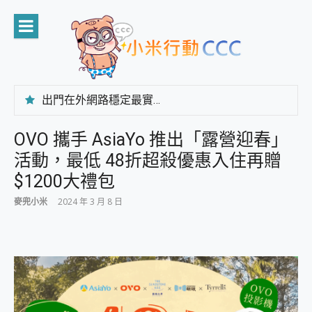
Skip
to
content
出門在外網路穩定最實在 「台灣大哥大」榮獲 4G/5G 在線率全球 NO.3 全台第一與全台六冠王實測心得，走到哪順到哪！
「AUSNAT R1 錄音卡」開箱評測~ 終結會議紀錄地獄，自動生成摘要報告，200+語言翻譯，旅遊最強搭檔。
CP 值天花板~ Bongcom BS5 足球君開箱~ 短焦投影機 3千元就能擁有！ 折扣碼在這～
OVO 攜手 AsiaYo 推出「露營迎春」
專為 PC上的 XBOX和掌機設計的 FireCuda X1070 SSD 固態硬碟開箱 評測
活動，最低 48折超殺優惠入住再贈
台灣製攝影機在這裡，100%全無線設計 SpotCam Solo Eco 太陽能防水雲端攝影機 SpotCam Solo 3 2.5K高畫質戶外攝影機 開箱 評測
電力超超超持久 MSI 微星 Prestige 14 AI+ D3MG-031TW 14吋 開箱評價，AI輕薄商務筆電 Copilot+ PC
$1200大禮包
超懂拍、耐用 AI 街拍機~ realme 16 Pro 開箱評價~ 2 億畫素 LumaColor 影像、持久續航與 IP69K 高防護
麥兜小米
2024 年 3 月 8 日
防窺黑科技 Galaxy S26 Ultra系列保護貼怎麼選？imos AR 低反光玻璃、藍寶石鏡頭貼與軍規防摔殼完整開箱評價
AI 支付 一錶搞定大小事 Xiaomi Watch 5 開箱 評測
超驚艷 讓人一眼就愛上 LENOVO 聯想 Yoga Book 9 14吋 AI輕薄筆電 開箱 評測
美到讓人超想擁有 moto pad 60 系列 與 Moto | Swarovski razr 60 冰藍限定版本 開箱 評測
好用的 EaseUS Partition Master 讓您輕鬆的移除與格式化有防寫保護的隨身碟或SD卡
一鍵修復模糊影片、舊照的 AI 好幫手! VideoProc Converter AI 新版全解析 × 年末優惠，一篇全看懂
小朋友才做選擇 投影機 RGB藍牙音響 氛圍情境燈 我通通都要！ Starfish 2 幻彩膠囊投影機｜結合「 智慧投影 & 煥彩流動 」的沈浸式生活新體驗