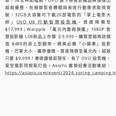
算！38女神節檔期，OVO 旗下各投影機品牌接推出
超殺優惠，在極致影音體驗與長效行動需求取得突
破、32GB大容量可下載20部電影的「掌上電影大
師」
OVO U8 行動智慧投影機
，首度降價至
$17,999；Warpple 「萬元內重砲旗艦」1080P 智
慧投影機 LS8新品上市價 ＄9,999，購買登錄再送價
值 $488的桌上型腳架。網美必備「小蘋果」投影
機，巴掌大小、攜帶優雅，首度降價至萬元內，超殺
只要 $9,999！春遊露營趁現在，有了 OVO 投影機，
星空電影院輕鬆打造。AsiaYo 露營迎春活動連結：
https://asiayo.com/event/2024_spring_camping.h