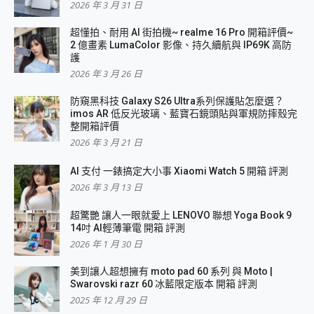
2026 年 3 月 31 日
超懂拍、耐用 AI 街拍機~ realme 16 Pro 開箱評價~
2 億畫素 LumaColor 影像、持久續航與 IP69K 高防
護
2026 年 3 月 26 日
防窺黑科技 Galaxy S26 Ultra系列保護貼怎麼選？
imos AR 低反光玻璃、藍寶石鏡頭貼與軍規防摔殼完
整開箱評價
2026 年 3 月 21 日
AI 支付 一錶搞定大小事 Xiaomi Watch 5 開箱 評測
2026 年 3 月 13 日
超驚艷 讓人一眼就愛上 LENOVO 聯想 Yoga Book 9
14吋 AI輕薄筆電 開箱 評測
2026 年 1 月 30 日
美到讓人超想擁有 moto pad 60 系列 與 Moto |
Swarovski razr 60 冰藍限定版本 開箱 評測
2025 年 12 月 29 日