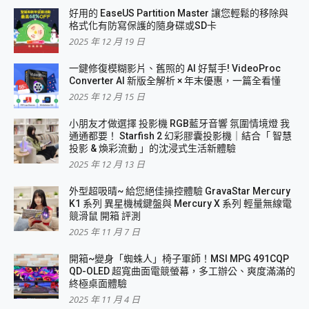
好用的 EaseUS Partition Master 讓您輕鬆的移除與
格式化有防寫保護的隨身碟或SD卡
2025 年 12 月 19 日
一鍵修復模糊影片、舊照的 AI 好幫手! VideoProc
Converter AI 新版全解析 × 年末優惠，一篇全看懂
2025 年 12 月 15 日
小朋友才做選擇 投影機 RGB藍牙音響 氛圍情境燈 我
通通都要！ Starfish 2 幻彩膠囊投影機｜結合「 智慧
投影 & 煥彩流動 」的沈浸式生活新體驗
2025 年 12 月 13 日
外型超吸晴~ 給您絕佳操控體驗 GravaStar Mercury
K1 系列 異星機械鍵盤與 Mercury X 系列 輕量無線電
競滑鼠 開箱 評測
2025 年 11 月 7 日
開箱~變身「蜘蛛人」椅子軍師！MSI MPG 491CQP
QD-OLED 超寬曲面電競螢幕，多工辦公、爽度滿滿的
終極桌面體驗
2025 年 11 月 4 日