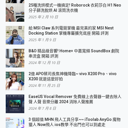
25種洗烘模式一機搞定! Roborock 衣莉莎白 H1 Neo
分子篩洗脫烘 AI 滾筒洗衣機
2025 年 2 月 10 日
給 MSI Claw 系列電競掌機 最完美的家 MSI Nest
Docking Station 掌機專屬擴充底座 開箱 評測
2025 年 1 月 9 日
B&O 精品級音響! Home+ 中嘉寬頻 SoundBox 劇院
串流盒 開箱 評測
2024 年 12 月 10 日
2億 APO蔡司長焦神機降臨~ vivo X200 Pro、vivo
X200 就是這麼好拍
2024 年 11 月 25 日
EaseUS Vocal Remover 免費線上去聲器一鍵去除人
聲 人聲 音樂分離 2024 消除人聲推薦
2024 年 7 月 8 日
3 個超值 MHN 飛人工具分享~~ iToolab AnyGo 魔物
獵人 Now飛人 ios教學 不出門也可以到處走