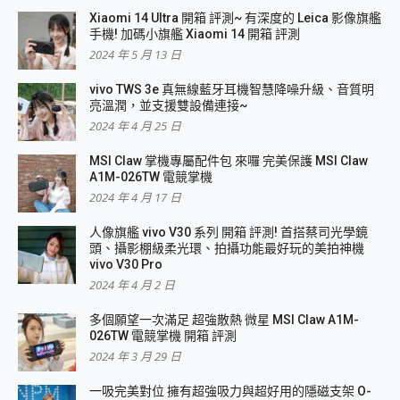
Xiaomi 14 Ultra 開箱 評測~ 有深度的 Leica 影像旗艦
手機! 加碼小旗艦 Xiaomi 14 開箱 評測
2024 年 5 月 13 日
vivo TWS 3e 真無線藍牙耳機智慧降噪升級、音質明
亮溫潤，並支援雙設備連接~
2024 年 4 月 25 日
MSI Claw 掌機專屬配件包 來囉 完美保護 MSI Claw
A1M-026TW 電競掌機
2024 年 4 月 17 日
人像旗艦 vivo V30 系列 開箱 評測! 首搭蔡司光學鏡
頭、攝影棚級柔光環、拍攝功能最好玩的美拍神機
vivo V30 Pro
2024 年 4 月 2 日
多個願望一次滿足 超強散熱 微星 MSI Claw A1M-
026TW 電競掌機 開箱 評測
2024 年 3 月 29 日
一吸完美對位 擁有超強吸力與超好用的隱磁支架 O-