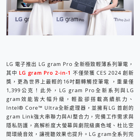
外型超吸晴~ 給您絕佳操控體驗 GravaStar Mercury K1 系列 異星機械鍵盤與 Mercury X 系列 輕量無線電競滑鼠 開箱 評測
開箱~變身「蜘蛛人」椅子軍師！MSI MPG 491CQP QD-OLED 超寬曲面電競螢幕，多工辦公、爽度滿滿的終極桌面體驗
iPhone 17 系列 有認證的防護來囉！ imos 首家導入 UL MCV 行銷宣告驗證的手機配件品牌
DJI Osmo Pocket 3 爽爽帶回家 歡慶 EaseUS 21 週年到來，「Slogan 海報徵稿活動」好康大放送
小巧好吸不擋鏡頭 有Qi2認證的 ONPRO MagReact MXs2 5000mAh薄型磁吸無線急速行動電源 開箱 評測
會走動的冷暖氣 SONY REON POCKET PRO 穿戴式智慧冷暖調溫裝置 開箱 評測
寶可夢飛人外掛iToolab AnyGo全新升級，GO Fest 五折優惠嗨翻天！支援 iOS/Android！
百倍變焦實測~ vivo X200 Pro 與 S25 Ultra 誰能滿足全場景拍攝需求？
超好用的 PLAUD NotePin AI 智慧錄音膠囊~ 您的AI 秘書已上線 每月免費送你 300分鐘轉寫
COMPUTEX 2025 來囉！AGI亞奇雷 AI・Gaming・創作儲存方案登場，趕快來AGI亞奇雷挑戰任務抽 PS5！
LG 電子推出 LG gram Pro 全新極致輕薄系列筆電，
自帶線的 有線無線都能充 ONPRO MagReact M5 10000mAh 5合1 磁吸無線急速行動電源 開箱 評測
其中
LG gram Pro 2-in-1
不僅榮獲 CES 2024 創新
飛利浦 JS7310 ⚡【電急便｜行動儲能救車電源】 可靠的旅行夥伴！帶給您優異的安全性與強大供電效能
獎，更為世界上最輕的16吋翻轉觸控筆電 ，重量僅
是螢幕也是電視! 一機超多用途「MSI微星 Modern MD272UPSW 27型」 4K IPS 輕薄商用智慧聯網螢幕 開箱 評測
1,399公克！此外，LG gram Pro全新系列與LG
您的專屬AI 助手 Yoga Slim 7 Aura Edition 觸控AI筆電 開箱 評測
realme 14 Pro 超硬軍規、冰感變色實測，realme 14 5G 遊戲戰鬥值爆表，效能x娛樂全都要！
gram效能皆大幅升級，輕盈卻搭載高續航力、
iPhone、Apple Watch、AirPods耳機 三個設備充電一起搞定 ONPRO MagReact™ M3 3 in 1可攜摺疊無線充電器 開箱 評測
Intel® Core™ Ultra全新處理器，並擁有LG 首創的
動靜皆宜「HUAWEI FreeArc」開放式耳掛耳機，無感配戴! 超穩超服貼，音質、通話也很優質
gram Link強大串聯力與AI整合力，完備工作需求與
好玩好拍 vivo V50 ~ 口袋裡的 Zeiss 潮流攝影棚!
隱私防護，高解析度大螢幕與劇院級廣色域、杜比空
25種洗烘模式一機搞定! Roborock 衣莉莎白 H1 Neo分子篩洗脫烘 AI 滾筒洗衣機
給 MSI Claw 系列電競掌機 最完美的家 MSI Nest Docking Station 掌機專屬擴充底座 開箱 評測
間環繞音效，讓視聽效果也提升。LG gram全系列完
B&O 精品級音響! Home+ 中嘉寬頻 SoundBox 劇院串流盒 開箱 評測