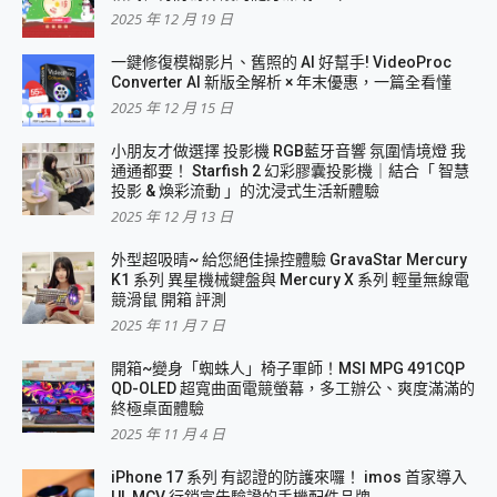
2025 年 12 月 19 日
一鍵修復模糊影片、舊照的 AI 好幫手! VideoProc
Converter AI 新版全解析 × 年末優惠，一篇全看懂
2025 年 12 月 15 日
小朋友才做選擇 投影機 RGB藍牙音響 氛圍情境燈 我
通通都要！ Starfish 2 幻彩膠囊投影機｜結合「 智慧
投影 & 煥彩流動 」的沈浸式生活新體驗
2025 年 12 月 13 日
外型超吸晴~ 給您絕佳操控體驗 GravaStar Mercury
K1 系列 異星機械鍵盤與 Mercury X 系列 輕量無線電
競滑鼠 開箱 評測
2025 年 11 月 7 日
開箱~變身「蜘蛛人」椅子軍師！MSI MPG 491CQP
QD-OLED 超寬曲面電競螢幕，多工辦公、爽度滿滿的
終極桌面體驗
2025 年 11 月 4 日
iPhone 17 系列 有認證的防護來囉！ imos 首家導入