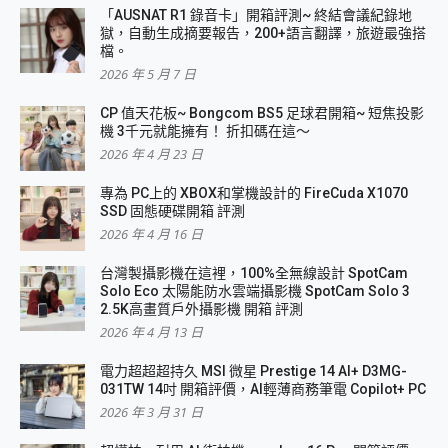
「AUSNAT R1 錄音卡」開箱評測~ 終結會議紀錄地
獄，自動生成摘要報告，200+語言翻譯，旅遊最強搭
檔。
2026 年 5 月 7 日
CP 值天花板~ Bongcom BS5 足球君開箱~ 短焦投影
機 3千元就能擁有！ 折扣碼在這～
2026 年 4 月 23 日
專為 PC上的 XBOX和掌機設計的 FireCuda X1070
SSD 固態硬碟開箱 評測
2026 年 4 月 16 日
台灣製攝影機在這裡，100%全無線設計 SpotCam
Solo Eco 太陽能防水雲端攝影機 SpotCam Solo 3
2.5K高畫質戶外攝影機 開箱 評測
2026 年 4 月 13 日
電力超超超持久 MSI 微星 Prestige 14 AI+ D3MG-
031TW 14吋 開箱評價，AI輕薄商務筆電 Copilot+ PC
2026 年 3 月 31 日