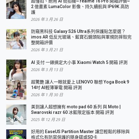
超懂拍、耐用 AI 街拍機~ realme 16 Pro 開箱評價~
2 億畫素 LumaColor 影像、持久續航與 IP69K 高防
護
2026 年 3 月 26 日
防窺黑科技 Galaxy S26 Ultra系列保護貼怎麼選？
imos AR 低反光玻璃、藍寶石鏡頭貼與軍規防摔殼完
整開箱評價
2026 年 3 月 21 日
AI 支付 一錶搞定大小事 Xiaomi Watch 5 開箱 評測
2026 年 3 月 13 日
超驚艷 讓人一眼就愛上 LENOVO 聯想 Yoga Book 9
14吋 AI輕薄筆電 開箱 評測
2026 年 1 月 30 日
美到讓人超想擁有 moto pad 60 系列 與 Moto |
Swarovski razr 60 冰藍限定版本 開箱 評測
2025 年 12 月 29 日
好用的 EaseUS Partition Master 讓您輕鬆的移除與
格式化有防寫保護的隨身碟或SD卡