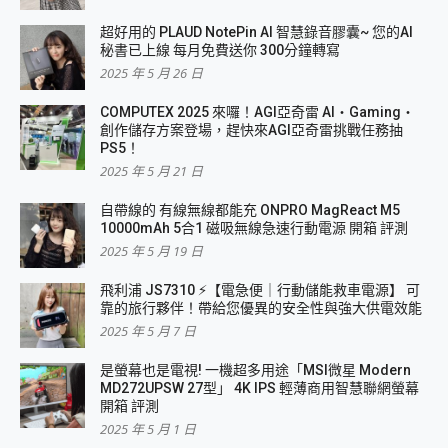
超好用的 PLAUD NotePin AI 智慧錄音膠囊~ 您的AI
秘書已上線 每月免費送你 300分鐘轉寫
2025 年 5 月 26 日
COMPUTEX 2025 來囉！AGI亞奇雷 AI・Gaming・
創作儲存方案登場，趕快來AGI亞奇雷挑戰任務抽
PS5！
2025 年 5 月 21 日
自帶線的 有線無線都能充 ONPRO MagReact M5
10000mAh 5合1 磁吸無線急速行動電源 開箱 評測
2025 年 5 月 19 日
飛利浦 JS7310 ⚡【電急便｜行動儲能救車電源】 可
靠的旅行夥伴！帶給您優異的安全性與強大供電效能
2025 年 5 月 7 日
是螢幕也是電視! 一機超多用途「MSI微星 Modern
MD272UPSW 27型」 4K IPS 輕薄商用智慧聯網螢幕
開箱 評測
2025 年 5 月 1 日