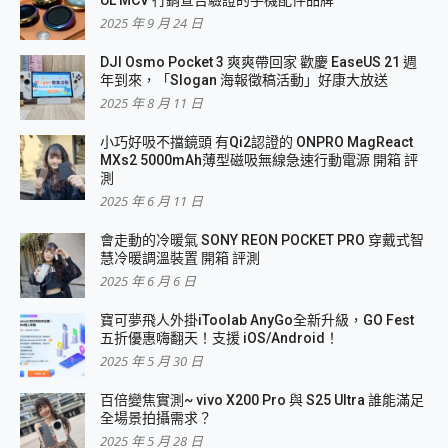
UL MCV 行銷宣告驗證的手機配件品牌
2025 年 9 月 24 日
DJI Osmo Pocket 3 爽爽帶回家 歡慶 EaseUS 21 週
年到來，「Slogan 海報徵稿活動」好康大放送
2025 年 8 月 11 日
小巧好吸不擋鏡頭 有Qi2認證的 ONPRO MagReact
MXs2 5000mAh薄型磁吸無線急速行動電源 開箱 評
測
2025 年 6 月 11 日
會走動的冷暖氣 SONY REON POCKET PRO 穿戴式智
慧冷暖調溫裝置 開箱 評測
2025 年 6 月 6 日
寶可夢飛人外掛iToolab AnyGo全新升級，GO Fest
五折優惠嗨翻天！支援 iOS/Android！
2025 年 5 月 30 日
百倍變焦實測~ vivo X200 Pro 與 S25 Ultra 誰能滿足
全場景拍攝需求？
2025 年 5 月 28 日