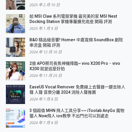
2025 年 2 月 10 日
給 MSI Claw 系列電競掌機 最完美的家 MSI Nest
Docking Station 掌機專屬擴充底座 開箱 評測
2025 年 1 月 9 日
B&O 精品級音響! Home+ 中嘉寬頻 SoundBox 劇院
串流盒 開箱 評測
2024 年 12 月 10 日
2億 APO蔡司長焦神機降臨~ vivo X200 Pro、vivo
X200 就是這麼好拍
2024 年 11 月 25 日
EaseUS Vocal Remover 免費線上去聲器一鍵去除人
聲 人聲 音樂分離 2024 消除人聲推薦
2024 年 7 月 8 日
3 個超值 MHN 飛人工具分享~~ iToolab AnyGo 魔物
獵人 Now飛人 ios教學 不出門也可以到處走
2024 年 7 月 4 日