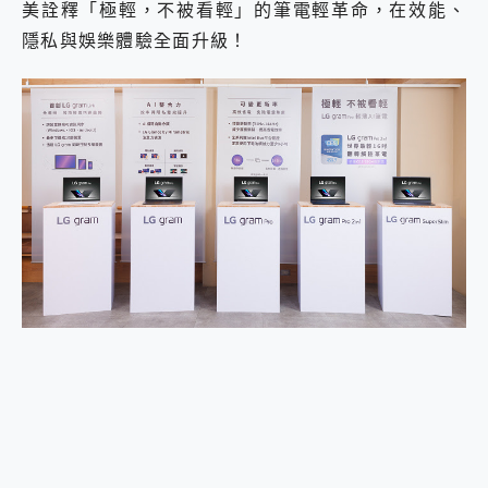
美詮釋「極輕，不被看輕」的筆電輕革命，在效能、
2億 APO蔡司長焦神機降臨~ vivo X200 Pro、vivo X200 就是這麼好拍
隱私與娛樂體驗全面升級！
EaseUS Vocal Remover 免費線上去聲器一鍵去除人聲 人聲 音樂分離 2024 消除人聲推薦
3 個超值 MHN 飛人工具分享~~ iToolab AnyGo 魔物獵人 Now飛人 ios教學 不出門也可以到處走
Locawhere AnyTo 寶可夢飛人 AnyTo 不出門也可以飛遍全世界
小體積 40000mAh 超大容量 一次充5個設備 充好充滿 CUKTECH 酷態科 300W 微型充電站 開箱 評測
97.3% 恢復率，資料救援就是這麼簡單 EaseUS Data Recovery Wizard Free 18.0.0 業界最好的資料救援軟體
磁碟系統大風吹 有了 磁碟管理程式 EaseUS Partition Master 就是這麼簡單
全新 SONY Xperia 1 VI 開箱! 相機實測! 長焦覆蓋更遠更清晰、2日長續航、頂尖影音娛樂效能~
Xiaomi 14 Ultra 開箱 評測~ 有深度的 Leica 影像旗艦手機! 加碼小旗艦 Xiaomi 14 開箱 評測
vivo TWS 3e 真無線藍牙耳機智慧降噪升級、音質明亮溫潤，並支援雙設備連接~
MSI Claw 掌機專屬配件包 來囉 完美保護 MSI Claw A1M-026TW 電競掌機
人像旗艦 vivo V30 系列 開箱 評測! 首搭蔡司光學鏡頭、攝影棚級柔光環、拍攝功能最好玩的美拍神機 vivo V30 Pro
多個願望一次滿足 超強散熱 微星 MSI Claw A1M-026TW 電競掌機 開箱 評測
一吸完美對位 擁有超強吸力與超好用的隱磁支架 O-ONE MAG 最會吸的行動電源 開箱 評測
OPPO 哈蘇 300mm 專業增距鏡實測：Find X9 Ultra 光學長焦隨手拍，紀錄生活就是這麼簡單
Motorola edge 70 pro 及 moto g37 power上市，登錄在送飛利浦氣炸鍋
近八千元的 Soundcore Liberty 5 Pro Max，有螢幕的耳機會是智商稅嗎?
ASUS Pad 全面應援 Me Time，加碼愛奇藝黃金雙周卡體驗，專案價最低 NT$0 起