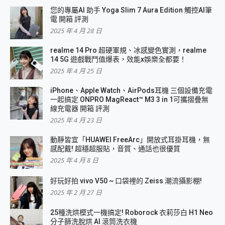
您的專屬AI 助手 Yoga Slim 7 Aura Edition 觸控AI筆
電 開箱 評測
2025 年 4 月 28 日
realme 14 Pro 超硬軍規、冰感變色實測，realme
14 5G 遊戲戰鬥值爆表，效能x娛樂全都要！
2025 年 4 月 25 日
iPhone、Apple Watch、AirPods耳機 三個設備充電
一起搞定 ONPRO MagReact™ M3 3 in 1可攜摺疊無
線充電器 開箱 評測
2025 年 4 月 23 日
動靜皆宜「HUAWEI FreeArc」開放式耳掛耳機，無
感配戴! 超穩超服貼，音質、通話也很優質
2025 年 4 月 8 日
好玩好拍 vivo V50 ~ 口袋裡的 Zeiss 潮流攝影棚!
2025 年 2 月 27 日
25種洗烘模式一機搞定! Roborock 衣莉莎白 H1 Neo
分子篩洗脫烘 AI 滾筒洗衣機