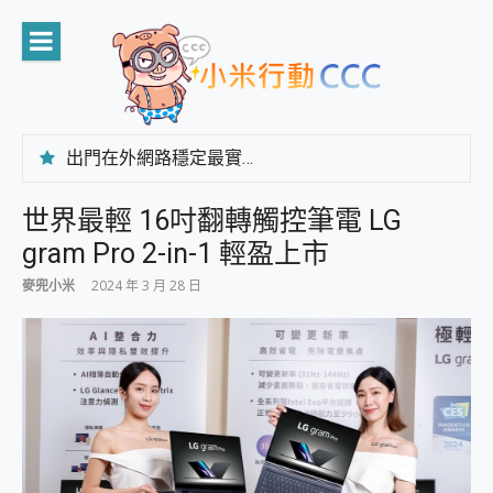
Skip
to
content
出門在外網路穩定最實在 「台灣大哥大」榮獲 4G/5G 在線率全球 NO.3 全台第一與全台六冠王實測心得，走到哪順到哪！
「AUSNAT R1 錄音卡」開箱評測~ 終結會議紀錄地獄，自動生成摘要報告，200+語言翻譯，旅遊最強搭檔。
CP 值天花板~ Bongcom BS5 足球君開箱~ 短焦投影機 3千元就能擁有！ 折扣碼在這～
世界最輕 16吋翻轉觸控筆電 LG
專為 PC上的 XBOX和掌機設計的 FireCuda X1070 SSD 固態硬碟開箱 評測
gram Pro 2-in-1 輕盈上市
台灣製攝影機在這裡，100%全無線設計 SpotCam Solo Eco 太陽能防水雲端攝影機 SpotCam Solo 3 2.5K高畫質戶外攝影機 開箱 評測
電力超超超持久 MSI 微星 Prestige 14 AI+ D3MG-031TW 14吋 開箱評價，AI輕薄商務筆電 Copilot+ PC
麥兜小米
2024 年 3 月 28 日
超懂拍、耐用 AI 街拍機~ realme 16 Pro 開箱評價~ 2 億畫素 LumaColor 影像、持久續航與 IP69K 高防護
防窺黑科技 Galaxy S26 Ultra系列保護貼怎麼選？imos AR 低反光玻璃、藍寶石鏡頭貼與軍規防摔殼完整開箱評價
AI 支付 一錶搞定大小事 Xiaomi Watch 5 開箱 評測
超驚艷 讓人一眼就愛上 LENOVO 聯想 Yoga Book 9 14吋 AI輕薄筆電 開箱 評測
美到讓人超想擁有 moto pad 60 系列 與 Moto | Swarovski razr 60 冰藍限定版本 開箱 評測
好用的 EaseUS Partition Master 讓您輕鬆的移除與格式化有防寫保護的隨身碟或SD卡
一鍵修復模糊影片、舊照的 AI 好幫手! VideoProc Converter AI 新版全解析 × 年末優惠，一篇全看懂
小朋友才做選擇 投影機 RGB藍牙音響 氛圍情境燈 我通通都要！ Starfish 2 幻彩膠囊投影機｜結合「 智慧投影 & 煥彩流動 」的沈浸式生活新體驗