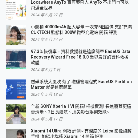
Locawhere AnyTo 寶可夢飛人 AnyTo 不出門也可以
飛遍全世界
2024 年 6 月 27 日
小體積 40000mAh 超大容量 一次充5個設備 充好充滿
CUKTECH 酷態科 300W 微型充電站 開箱 評測
2024 年 6 月 24 日
97.3% 恢復率，資料救援就是這麼簡單 EaseUS Data
Recovery Wizard Free 18.0.0 業界最好的資料救援
軟體
2024 年 6 月 7 日
磁碟系統大風吹 有了 磁碟管理程式 EaseUS Partition
Master 就是這麼簡單
2024 年 5 月 18 日
全新 SONY Xperia 1 VI 開箱! 相機實測! 長焦覆蓋更遠
更清晰、2日長續航、頂尖影音娛樂效能~
2024 年 5 月 17 日
Xiaomi 14 Ultra 開箱 評測~ 有深度的 Leica 影像旗艦
手機! 加碼小旗艦 Xiaomi 14 開箱 評測