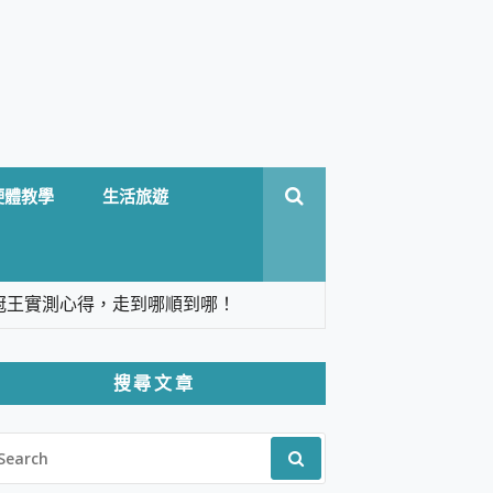
硬體教學
生活旅遊
台六冠王實測心得，走到哪順到哪！
翻譯，旅遊最強搭檔。
搜尋文章
 Solo 3 2.5K高畫質戶外攝影機 開箱 評
EARCH
pilot+ PC
R:
 IP69K 高防護