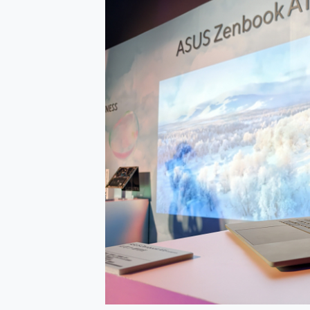
多個願望一次滿足 超強散熱 微星
一吸完美對位 擁有超強吸力
OPPO 哈蘇 300mm 專
Motorola edge 70 p
近八千元的 Soundcore L
ASUS Pad 全面應援 M