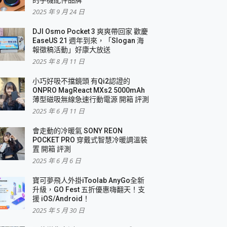
2025 年 9 月 24 日
DJI Osmo Pocket 3 爽爽帶回家 歡慶
EaseUS 21 週年到來，「Slogan 海
報徵稿活動」好康大放送
2025 年 8 月 11 日
小巧好吸不擋鏡頭 有Qi2認證的
ONPRO MagReact MXs2 5000mAh
薄型磁吸無線急速行動電源 開箱 評測
2025 年 6 月 11 日
會走動的冷暖氣 SONY REON
POCKET PRO 穿戴式智慧冷暖調溫裝
置 開箱 評測
2025 年 6 月 6 日
寶可夢飛人外掛iToolab AnyGo全新
升級，GO Fest 五折優惠嗨翻天！支
援 iOS/Android！
2025 年 5 月 30 日