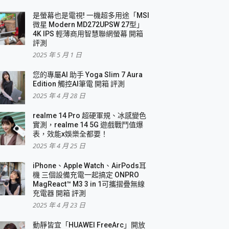
是螢幕也是電視! 一機超多用途「MSI
微星 Modern MD272UPSW 27型」
4K IPS 輕薄商用智慧聯網螢幕 開箱
評測
2025 年 5 月 1 日
您的專屬AI 助手 Yoga Slim 7 Aura
Edition 觸控AI筆電 開箱 評測
2025 年 4 月 28 日
realme 14 Pro 超硬軍規、冰感變色
實測，realme 14 5G 遊戲戰鬥值爆
表，效能x娛樂全都要！
2025 年 4 月 25 日
iPhone、Apple Watch、AirPods耳
機 三個設備充電一起搞定 ONPRO
MagReact™ M3 3 in 1可攜摺疊無線
充電器 開箱 評測
2025 年 4 月 23 日
動靜皆宜「HUAWEI FreeArc」開放