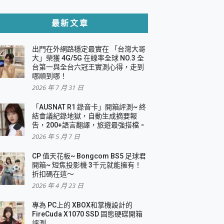
貼與軍規防摔殼完整開箱評價
最新文章
出門在外網路穩定最實在 「台灣大哥
，一篇全看懂
大」榮獲 4G/5G 在線率全球 NO.3 全
台第一與全台六冠王實測心得，走到
機｜結合「 智慧投影 & 煥彩流動 」的沈浸
哪順到哪！
2026 年 7 月 31 日
X 系列 輕量無線電競滑鼠 開箱 評測
多工辦公、爽度滿滿的終極桌面體驗
「AUSNAT R1 錄音卡」開箱評測~ 終
結會議紀錄地獄，自動生成摘要報
好康大放送
告，200+語言翻譯，旅遊最強搭檔。
動電源 開箱 評測
2026 年 5 月 7 日
CP 值天花板~ Bongcom BS5 足球君
開箱~ 短焦投影機 3千元就能擁有！
折扣碼在這～
寫
2026 年 4 月 23 日
挑戰任務抽 PS5！
 開箱 評測
專為 PC上的 XBOX和掌機設計的
與強大供電效能
FireCuda X1070 SSD 固態硬碟開箱
商用智慧聯網螢幕 開箱 評測
評測