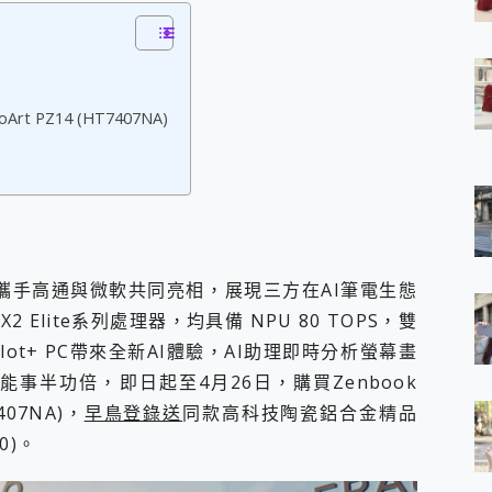
 7 Aura Edition 觸控AI筆電 開箱 評測
軍規、冰感變色實測，realme 14 5G 遊戲戰鬥值爆表，效能x娛樂全都
h、AirPods耳機 三個設備充電一起搞定 ONPRO MagReact™ M3 
eeArc」開放式耳掛耳機，無感配戴! 超穩超服貼，音質、通話也很
袋裡的 Zeiss 潮流攝影棚!
oArt PZ14 (HT7407NA)
orock 衣莉莎白 H1 Neo分子篩洗脫烘 AI 滾筒洗衣機
 最完美的家 MSI Nest Docking Station 掌機專屬擴充底座 開箱
 中嘉寬頻 SoundBox 劇院串流盒 開箱 評測
ivo X200 Pro、vivo X200 就是這麼好拍
over 免費線上去聲器一鍵去除人聲 人聲 音樂分離 2024 消除人聲推薦
~~ iToolab AnyGo 魔物獵人 Now飛人 ios教學 不出門也可以
寶可夢飛人 AnyTo 不出門也可以飛遍全世界
攜手高通與微軟共同亮相，展現三方在AI筆電生態
容量 一次充5個設備 充好充滿 CUKTECH 酷態科 300W 微型充電站
X2 Elite系列處理器，均具備 NPU 80 TOPS，雙
簡單 EaseUS Data Recovery Wizard Free 18.0.0 
lot+ PC帶來全新AI體驗，AI助理即時分析螢幕畫
 EaseUS Partition Master 就是這麼簡單
事半功倍，即日起至4月26日，購買Zenbook
1 VI 開箱! 相機實測! 長焦覆蓋更遠更清晰、2日長續航、頂尖影音娛樂
 評測~ 有深度的 Leica 影像旗艦手機! 加碼小旗艦 Xiaomi 14 開箱 評測
407NA)，
早鳥登錄送
同款高科技陶瓷鋁合金精品
無線藍牙耳機智慧降噪升級、音質明亮溫潤，並支援雙設備連接~
0)。
來囉 完美保護 MSI Claw A1M-026TW 電競掌機
列 開箱 評測! 首搭蔡司光學鏡頭、攝影棚級柔光環、拍攝功能最好玩的美拍神