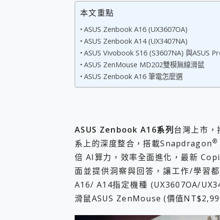
您的專屬AI 助手 Yoga Slim
本文重點
realme 14 Pro 超硬
ASUS Zenbook A16 (UX3607OA)
iPhone、Apple Watc
ASUS Zenbook A14 (UX3407NA)
動靜皆宜「HUAWEI Fr
好玩好拍 vivo V50 ~ 口
ASUS Vivobook S16 (S3607NA) 與ASUS Pr
25種洗烘模式一機搞定! Rob
ASUS ZenMouse MD202雙模無線滑鼠
給 MSI Claw 系列電競掌機
ASUS Zenbook A16 筆電怎麼選
B&O 精品級音響! Home+
2億 APO蔡司長焦神機降臨~ v
EaseUS Vocal Rem
3 個超值 MHN 飛人工具分享
Locawhere AnyTo 
ASUS Zenbook A16系列
台灣上市，
小體積 40000mAh 超大
®
系上的深度整合，搭載Snapdragon
97.3% 恢復率，資料救援就是這麼
倍 AI算力，效率全面進化，最新 Copi
磁碟系統大風吹 有了 磁碟管理程式
面並提供洞察與回答，讓工作/學習都能
全新 SONY Xperia 
Xiaomi 14 Ultra 開箱
A16/ A14指定機種 (UX3607OA/UX3
vivo TWS 3e 真
滑鼠ASUS ZenMouse (價值NT$2,99
MSI Claw 掌機專屬配件包 
人像旗艦 vivo V30 系