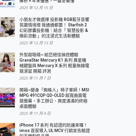
解析 × 年末優惠，一篇全看懂
2025 年 12 月 15 日
小朋友才做選擇 投影機 RGB藍牙音響
氛圍情境燈 我通通都要！ Starfish 2
幻彩膠囊投影機｜結合「 智慧投影 &
煥彩流動 」的沈浸式生活新體驗
2025 年 12 月 13 日
外型超吸晴~ 給您絕佳操控體驗
GravaStar Mercury K1 系列 異星機
械鍵盤與 Mercury X 系列 輕量無線電
競滑鼠 開箱 評測
2025 年 11 月 7 日
開箱~變身「蜘蛛人」椅子軍師！MSI
MPG 491CQP QD-OLED 超寬曲面電
競螢幕，多工辦公、爽度滿滿的終極
桌面體驗
2025 年 11 月 4 日
iPhone 17 系列 有認證的防護來囉！
imos 首家導入 UL MCV 行銷宣告驗證
的手機配件品牌