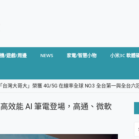
機/遊戲/周邊
NEWS
家電/智慧小物
小米3C 軟體
台灣大哥大」榮獲 4G/5G 在線率全球 NO.3 全台第一與全
卡」開箱評測~ 終結會議紀錄地獄，自動生成摘要報告，200+語言
m BS5 足球君開箱~ 短焦投影機 3千元就能擁有！ 折扣碼在這～
 輕薄、高效能 AI 筆電登場，高通、微軟
的 FireCuda X1070 SSD 固態硬碟開箱 評測
線設計 SpotCam Solo Eco 太陽能防水雲端攝影機 SpotCam
S
stige 14 AI+ D3MG-031TW 14吋 開箱評價，AI輕薄商務筆電 Co
FO
alme 16 Pro 開箱評價~ 2 億畫素 LumaColor 影像、持久續航與