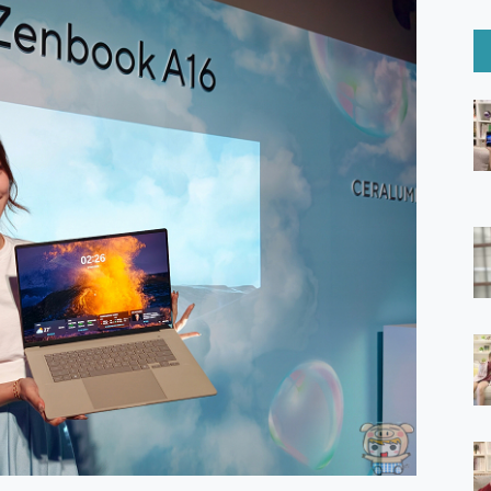
6 Ultra系列保護貼怎麼選？imos AR 低反光玻璃、藍寶石鏡頭
mi Watch 5 開箱 評測
O 聯想 Yoga Book 9 14吋 AI輕薄筆電 開箱 評測
60 系列 與 Moto | Swarovski razr 60 冰藍限定版本 開箱 評測
tion Master 讓您輕鬆的移除與格式化有防寫保護的隨身碟或SD卡
好幫手! VideoProc Converter AI 新版全解析 × 年末優惠
B藍牙音響 氛圍情境燈 我通通都要！ Starfish 2 幻彩膠囊投影
GravaStar Mercury K1 系列 異星機械鍵盤與 Mercury 
！MSI MPG 491CQP QD-OLED 超寬曲面電競螢幕，
證的防護來囉！ imos 首家導入 UL MCV 行銷宣告驗證的手機配件品牌
 爽爽帶回家 歡慶 EaseUS 21 週年到來，「Slogan 海報徵稿活動」
的 ONPRO MagReact MXs2 5000mAh薄型磁吸無線急速行
ON POCKET PRO 穿戴式智慧冷暖調溫裝置 開箱 評測
yGo全新升級，GO Fest 五折優惠嗨翻天！支援 iOS/Android！
 Pro 與 S25 Ultra 誰能滿足全場景拍攝需求？
in AI 智慧錄音膠囊~ 您的AI 秘書已上線 每月免費送你 300分鐘轉
囉！AGI亞奇雷 AI・Gaming・創作儲存方案登場，趕快來AGI亞奇雷
RO MagReact M5 10000mAh 5合1 磁吸無線急速行動電源
電急便｜行動儲能救車電源】 可靠的旅行夥伴！帶給您優異的安全性
「MSI微星 Modern MD272UPSW 27型」 4K IPS 輕薄