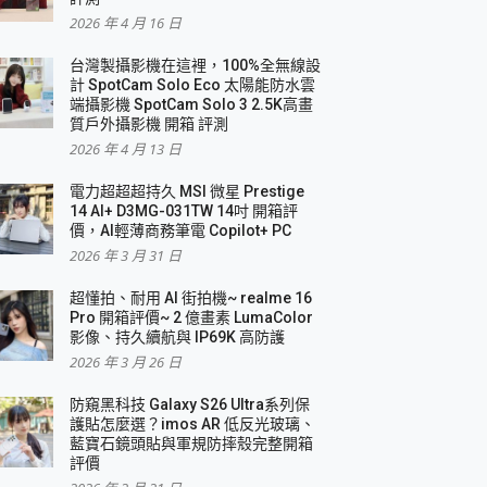
2026 年 4 月 16 日
要！
台灣製攝影機在這裡，100%全無線設
3 in 1可攜摺疊無線充電器 開箱 評測
計 SpotCam Solo Eco 太陽能防水雲
優質
端攝影機 SpotCam Solo 3 2.5K高畫
質戶外攝影機 開箱 評測
2026 年 4 月 13 日
 評測
電力超超超持久 MSI 微星 Prestige
14 AI+ D3MG-031TW 14吋 開箱評
價，AI輕薄商務筆電 Copilot+ PC
2026 年 3 月 31 日
到處走
超懂拍、耐用 AI 街拍機~ realme 16
 開箱 評測
Pro 開箱評價~ 2 億畫素 LumaColor
業界最好的資料救援軟體
影像、持久續航與 IP69K 高防護
2026 年 3 月 26 日
效能~
防窺黑科技 Galaxy S26 Ultra系列保
護貼怎麼選？imos AR 低反光玻璃、
藍寶石鏡頭貼與軍規防摔殼完整開箱
評價
機 vivo V30 Pro