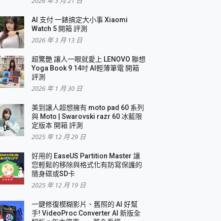
2026 年 3 月 21 日
AI 支付 一錶搞定大小事 Xiaomi
簡單
Watch 5 開箱 評測
2026 年 3 月 13 日
超驚艷 讓人一眼就愛上 LENOVO 聯想
Yoga Book 9 14吋 AI輕薄筆電 開箱
評測
2026 年 1 月 30 日
美到讓人超想擁有 moto pad 60 系列
與 Moto | Swarovski razr 60 冰藍限
定版本 開箱 評測
2025 年 12 月 29 日
好用的 EaseUS Partition Master 讓
您輕鬆的移除與格式化有防寫保護的
隨身碟或SD卡
2025 年 12 月 19 日
一鍵修復模糊影片、舊照的 AI 好幫
手! VideoProc Converter AI 新版全