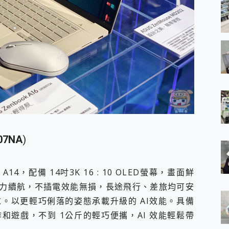
07NA
)
14，配備 14吋3K 16 : 10 OLED螢幕，畫面鮮
時電力續航，不插電效能無損，長途飛行、差旅均可安
。以更輕巧俐落的姿態承載升級的 AI效能。具備
和遊戲，不到 1公斤的輕巧便攜，AI 效能輕鬆帶