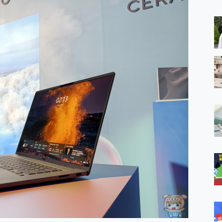
 MSI Claw A1M-026TW 電競掌機 開箱 評測
與超好用的隱磁支架 O-ONE MAG 最會吸的行動電源 開箱 評測
業增距鏡實測：Find X9 Ultra 光學長焦隨手拍，紀錄生活就是這麼
ro 及 moto g37 power上市，登錄在送飛利浦氣炸鍋
iberty 5 Pro Max，有螢幕的耳機會是智商稅嗎?
e Time，加碼愛奇藝黃金雙周卡體驗，專案價最低 NT$0 起