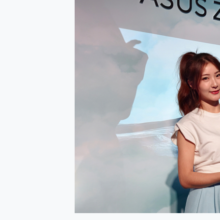
防窺黑科技 Galaxy S2
AI 支付 一錶搞定大小事 Xiao
超驚艷 讓人一眼就愛上 LENOV
美到讓人超想擁有 moto pad 
好用的 EaseUS Parti
一鍵修復模糊影片、舊照的 AI 
小朋友才做選擇 投影機 RG
式生活新體驗
外型超吸晴~ 給您絕佳操控體驗 
開箱~變身「蜘蛛人」椅子軍師
iPhone 17 系列 有認
DJI Osmo Pocket 3
小巧好吸不擋鏡頭 有Qi2認證
會走動的冷暖氣 SONY RE
寶可夢飛人外掛iToolab An
百倍變焦實測~ vivo X200
超好用的 PLAUD NoteP
COMPUTEX 2025 來
自帶線的 有線無線都能充 ONP
飛利浦 JS7310 ⚡【
是螢幕也是電視! 一機超多用途