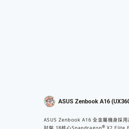
ASUS Zenbook A16 (UX36
ASUS Zenbook A16 全金屬
®
封裝 18核心Snapdragon
X2 Eli