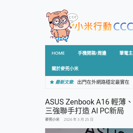
Skip
to
content
HOME
手機開箱/周邊
筆電主
關於麥兜小米
最新文章:
出門在外網路穩定最實在 「
「AUSNAT R1 錄音
CP 值天花板~ Bongco
ASUS Zenbook A16
專為 PC上的 XBOX和掌機設計
台灣製攝影機在這裡，100%全無
三強聯手打造 AI PC新局
測
麥兜小米
2026 年 3 月 25 日
電力超超超持久 MSI 微星 Pre
超懂拍、耐用 AI 街拍機~ re