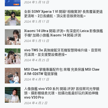
2024 年 5 月 18 日
全新 SONY Xperia 1 VI 開箱! 相機實測! 長焦覆蓋更遠
更清晰、2日長續航、頂尖影音娛樂效能~
2024 年 5 月 17 日
Xiaomi 14 Ultra 開箱 評測~ 有深度的 Leica 影像旗艦
手機! 加碼小旗艦 Xiaomi 14 開箱 評測
2024 年 5 月 13 日
vivo TWS 3e 真無線藍牙耳機智慧降噪升級、音質明
亮溫潤，並支援雙設備連接~
2024 年 4 月 25 日
MSI Claw 掌機專屬配件包 來囉 完美保護 MSI Claw
A1M-026TW 電競掌機
2024 年 4 月 17 日
人像旗艦 vivo V30 系列 開箱 評測! 首搭蔡司光學鏡
頭、攝影棚級柔光環、拍攝功能最好玩的美拍神機
vivo V30 Pro
2024 年 4 月 2 日