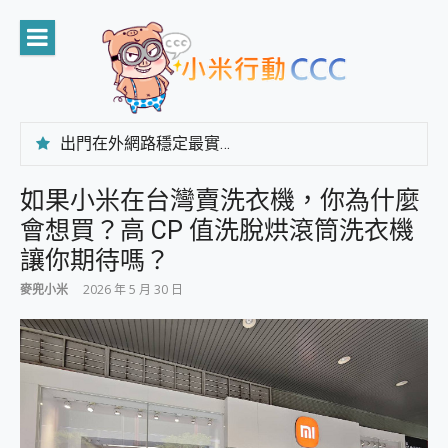
Skip
to
content
出門在外網路穩定最實在 「台灣大哥大」榮獲 4G/5G 在線率全球 NO.3 全台第一與全台六冠王實測心得，走到哪順到哪！
「AUSNAT R1 錄音卡」開箱評測~ 終結會議紀錄地獄，自動生成摘要報告，200+語言翻譯，旅遊最強搭檔。
CP 值天花板~ Bongcom BS5 足球君開箱~ 短焦投影機 3千元就能擁有！ 折扣碼在這～
如果小米在台灣賣洗衣機，你為什麼
專為 PC上的 XBOX和掌機設計的 FireCuda X1070 SSD 固態硬碟開箱 評測
會想買？高 CP 值洗脫烘滾筒洗衣機
台灣製攝影機在這裡，100%全無線設計 SpotCam Solo Eco 太陽能防水雲端攝影機 SpotCam Solo 3 2.5K高畫質戶外攝影機 開箱 評測
電力超超超持久 MSI 微星 Prestige 14 AI+ D3MG-031TW 14吋 開箱評價，AI輕薄商務筆電 Copilot+ PC
讓你期待嗎？
超懂拍、耐用 AI 街拍機~ realme 16 Pro 開箱評價~ 2 億畫素 LumaColor 影像、持久續航與 IP69K 高防護
麥兜小米
2026 年 5 月 30 日
防窺黑科技 Galaxy S26 Ultra系列保護貼怎麼選？imos AR 低反光玻璃、藍寶石鏡頭貼與軍規防摔殼完整開箱評價
AI 支付 一錶搞定大小事 Xiaomi Watch 5 開箱 評測
超驚艷 讓人一眼就愛上 LENOVO 聯想 Yoga Book 9 14吋 AI輕薄筆電 開箱 評測
美到讓人超想擁有 moto pad 60 系列 與 Moto | Swarovski razr 60 冰藍限定版本 開箱 評測
好用的 EaseUS Partition Master 讓您輕鬆的移除與格式化有防寫保護的隨身碟或SD卡
一鍵修復模糊影片、舊照的 AI 好幫手! VideoProc Converter AI 新版全解析 × 年末優惠，一篇全看懂
小朋友才做選擇 投影機 RGB藍牙音響 氛圍情境燈 我通通都要！ Starfish 2 幻彩膠囊投影機｜結合「 智慧投影 & 煥彩流動 」的沈浸式生活新體驗