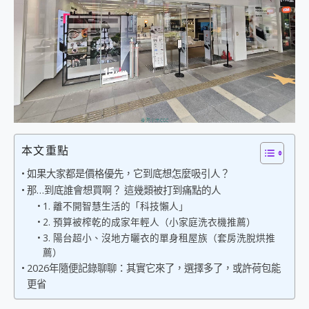
外型超吸晴~ 給您絕佳操控體驗 GravaStar Mercury K1 系列 異星機械鍵盤與 Mercury X 系列 輕量無線電競滑鼠 開箱 評測
開箱~變身「蜘蛛人」椅子軍師！MSI MPG 491CQP QD-OLED 超寬曲面電競螢幕，多工辦公、爽度滿滿的終極桌面體驗
iPhone 17 系列 有認證的防護來囉！ imos 首家導入 UL MCV 行銷宣告驗證的手機配件品牌
DJI Osmo Pocket 3 爽爽帶回家 歡慶 EaseUS 21 週年到來，「Slogan 海報徵稿活動」好康大放送
小巧好吸不擋鏡頭 有Qi2認證的 ONPRO MagReact MXs2 5000mAh薄型磁吸無線急速行動電源 開箱 評測
會走動的冷暖氣 SONY REON POCKET PRO 穿戴式智慧冷暖調溫裝置 開箱 評測
寶可夢飛人外掛iToolab AnyGo全新升級，GO Fest 五折優惠嗨翻天！支援 iOS/Android！
百倍變焦實測~ vivo X200 Pro 與 S25 Ultra 誰能滿足全場景拍攝需求？
超好用的 PLAUD NotePin AI 智慧錄音膠囊~ 您的AI 秘書已上線 每月免費送你 300分鐘轉寫
COMPUTEX 2025 來囉！AGI亞奇雷 AI・Gaming・創作儲存方案登場，趕快來AGI亞奇雷挑戰任務抽 PS5！
本文重點
自帶線的 有線無線都能充 ONPRO MagReact M5 10000mAh 5合1 磁吸無線急速行動電源 開箱 評測
飛利浦 JS7310 ⚡【電急便｜行動儲能救車電源】 可靠的旅行夥伴！帶給您優異的安全性與強大供電效能
如果大家都是價格優先，它到底想怎麼吸引人？
是螢幕也是電視! 一機超多用途「MSI微星 Modern MD272UPSW 27型」 4K IPS 輕薄商用智慧聯網螢幕 開箱 評測
那…到底誰會想買啊？ 這幾類被打到痛點的人
您的專屬AI 助手 Yoga Slim 7 Aura Edition 觸控AI筆電 開箱 評測
1. 離不開智慧生活的「科技懶人」
realme 14 Pro 超硬軍規、冰感變色實測，realme 14 5G 遊戲戰鬥值爆表，效能x娛樂全都要！
2. 預算被榨乾的成家年輕人（小家庭洗衣機推薦）
iPhone、Apple Watch、AirPods耳機 三個設備充電一起搞定 ONPRO MagReact™ M3 3 in 1可攜摺疊無線充電器 開箱 評測
3. 陽台超小、沒地方曬衣的單身租屋族（套房洗脫烘推
動靜皆宜「HUAWEI FreeArc」開放式耳掛耳機，無感配戴! 超穩超服貼，音質、通話也很優質
薦）
好玩好拍 vivo V50 ~ 口袋裡的 Zeiss 潮流攝影棚!
2026年隨便記錄聊聊：其實它來了，選擇多了，或許荷包能
25種洗烘模式一機搞定! Roborock 衣莉莎白 H1 Neo分子篩洗脫烘 AI 滾筒洗衣機
更省
給 MSI Claw 系列電競掌機 最完美的家 MSI Nest Docking Station 掌機專屬擴充底座 開箱 評測
B&O 精品級音響! Home+ 中嘉寬頻 SoundBox 劇院串流盒 開箱 評測