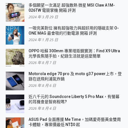
多個願望一次滿足 超強散熱 微星 MSI Claw A1M-
026TW 電競掌機 開箱 評測
2024 年 3 月 29 日
一吸完美對位 擁有超強吸力與超好用的隱磁支架 O-
ONE MAG 最會吸的行動電源 開箱 評測
2024 年 1 月 25 日
OPPO 哈蘇 300mm 專業增距鏡實測：Find X9 Ultra
光學長焦隨手拍，紀錄生活就是這麼簡單
2026 年 8 月 7 日
Motorola edge 70 pro 及 moto g37 power上市，登
錄在送飛利浦氣炸鍋
2026 年 8 月 6 日
近八千元的 Soundcore Liberty 5 Pro Max，有螢幕
的耳機會是智商稅嗎?
2026 年 8 月 4 日
ASUS Pad 全面應援 Me Time，加碼愛奇藝黃金雙周
卡體驗，專案價最低 NT$0 起