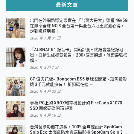
最新文章
出門在外網路穩定最實在 「台灣大哥大」榮獲 4G/5G
在線率全球 NO.3 全台第一與全台六冠王實測心得，
走到哪順到哪！
2026 年 7 月 31 日
「AUSNAT R1 錄音卡」開箱評測~ 終結會議紀錄地
獄，自動生成摘要報告，200+語言翻譯，旅遊最強搭
檔。
2026 年 5 月 7 日
CP 值天花板~ Bongcom BS5 足球君開箱~ 短焦投影
機 3千元就能擁有！ 折扣碼在這～
2026 年 4 月 23 日
專為 PC上的 XBOX和掌機設計的 FireCuda X1070
SSD 固態硬碟開箱 評測
2026 年 4 月 16 日
台灣製攝影機在這裡，100%全無線設計 SpotCam
Solo Eco 太陽能防水雲端攝影機 SpotCam Solo 3