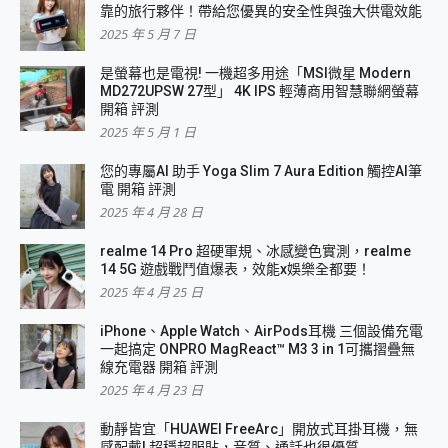
靠的旅行夥伴！帶給您優異的安全性與強大供電效能
2025 年 5 月 7 日
是螢幕也是電視! 一機超多用途「MSI微星 Modern
MD272UPSW 27型」 4K IPS 輕薄商用智慧聯網螢幕
開箱 評測
2025 年 5 月 1 日
您的專屬AI 助手 Yoga Slim 7 Aura Edition 觸控AI筆
電 開箱 評測
2025 年 4 月 28 日
realme 14 Pro 超硬軍規、冰感變色實測，realme
14 5G 遊戲戰鬥值爆表，效能x娛樂全都要！
2025 年 4 月 25 日
iPhone、Apple Watch、AirPods耳機 三個設備充電
一起搞定 ONPRO MagReact™ M3 3 in 1可攜摺疊無
線充電器 開箱 評測
2025 年 4 月 23 日
動靜皆宜「HUAWEI FreeArc」開放式耳掛耳機，無
感配戴! 超穩超服貼，音質、通話也很優質