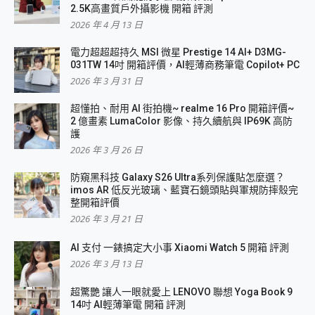
2.5K高畫質戶外攝影機 開箱 評測
2026 年 4 月 13 日
電力超超超持久 MSI 微星 Prestige 14 AI+ D3MG-
031TW 14吋 開箱評價，AI輕薄商務筆電 Copilot+ PC
2026 年 3 月 31 日
超懂拍、耐用 AI 街拍機~ realme 16 Pro 開箱評價~
2 億畫素 LumaColor 影像、持久續航與 IP69K 高防
護
2026 年 3 月 26 日
防窺黑科技 Galaxy S26 Ultra系列保護貼怎麼選？
imos AR 低反光玻璃、藍寶石鏡頭貼與軍規防摔殼完
整開箱評價
2026 年 3 月 21 日
AI 支付 一錶搞定大小事 Xiaomi Watch 5 開箱 評測
2026 年 3 月 13 日
超驚艷 讓人一眼就愛上 LENOVO 聯想 Yoga Book 9
14吋 AI輕薄筆電 開箱 評測