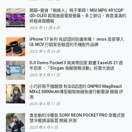
開箱~變身「蜘蛛人」椅子軍師！MSI MPG 491CQP
QD-OLED 超寬曲面電競螢幕，多工辦公、爽度滿滿的
終極桌面體驗
2025 年 11 月 4 日
iPhone 17 系列 有認證的防護來囉！ imos 首家導入
UL MCV 行銷宣告驗證的手機配件品牌
2025 年 9 月 24 日
DJI Osmo Pocket 3 爽爽帶回家 歡慶 EaseUS 21 週
年到來，「Slogan 海報徵稿活動」好康大放送
2025 年 8 月 11 日
小巧好吸不擋鏡頭 有Qi2認證的 ONPRO MagReact
MXs2 5000mAh薄型磁吸無線急速行動電源 開箱 評
測
2025 年 6 月 11 日
會走動的冷暖氣 SONY REON POCKET PRO 穿戴式智
慧冷暖調溫裝置 開箱 評測
2025 年 6 月 6 日