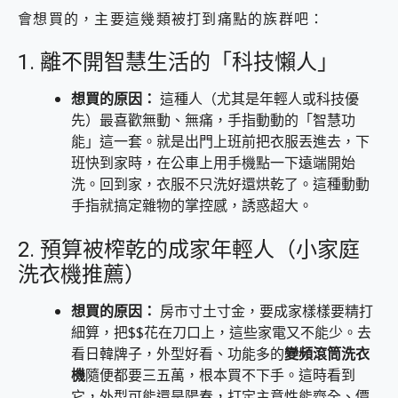
會想買的，主要這幾類被打到痛點的族群吧：
1. 離不開智慧生活的「科技懶人」
想買的原因：
這種人（尤其是年輕人或科技優
先）最喜歡無動、無痛，手指動動的「智慧功
能」這一套。就是出門上班前把衣服丟進去，下
班快到家時，在公車上用手機點一下遠端開始
洗。回到家，衣服不只洗好還烘乾了。這種動動
手指就搞定雜物的掌控感，誘惑超大。
2. 預算被榨乾的成家年輕人（小家庭
洗衣機推薦）
想買的原因：
房市寸土寸金，要成家樣樣要精打
細算，把$$花在刀口上，這些家電又不能少。去
看日韓牌子，外型好看、功能多的
變頻滾筒洗衣
機
隨便都要三五萬，根本買不下手。這時看到
它，外型可能還是陽春，打定主意性能齊全、價