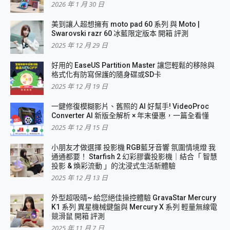
2026 年 1 月 30 日
美到讓人超想擁有 moto pad 60 系列 與 Moto |
Swarovski razr 60 冰藍限定版本 開箱 評測
2025 年 12 月 29 日
好用的 EaseUS Partition Master 讓您輕鬆的移除與
格式化有防寫保護的隨身碟或SD卡
2025 年 12 月 19 日
一鍵修復模糊影片、舊照的 AI 好幫手! VideoProc
Converter AI 新版全解析 × 年末優惠，一篇全看懂
2025 年 12 月 15 日
小朋友才做選擇 投影機 RGB藍牙音響 氛圍情境燈 我
通通都要！ Starfish 2 幻彩膠囊投影機｜結合「 智慧
投影 & 煥彩流動 」的沈浸式生活新體驗
2025 年 12 月 13 日
外型超吸晴~ 給您絕佳操控體驗 GravaStar Mercury
K1 系列 異星機械鍵盤與 Mercury X 系列 輕量無線電
競滑鼠 開箱 評測
2025 年 11 月 7 日