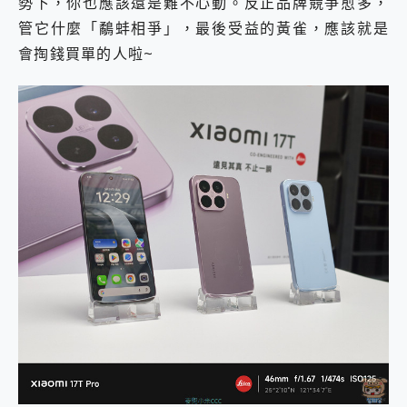
勢下，你也應該還是難不心動。反正品牌競爭愈多，
管它什麼「鷸蚌相爭」，最後受益的黃雀，應該就是
會掏錢買單的人啦~