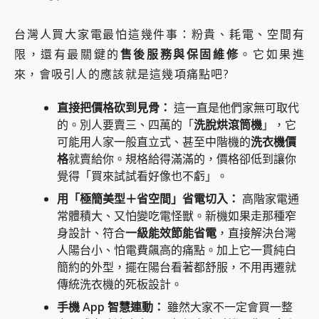
台灣人買大家電最怕這幾件事：粉貴、耗電、空間有
限，還有最關鍵的
售後服務與保固維修
。它如果進
來，會吸引人的應該就是這幾項痛點吧?
直接把價格砍到見骨：
這一直是他們家無可取代
的。別人要賣三、四萬的「
洗脫烘滾筒機
」，它
可能用人家一般直立式、甚至中階機的
洗衣機價
格
就賣給你。規格給得滿滿的，價格卻低到讓你
覺得「買來試試看好像也不虧」。
用「極簡美型＋省空間」省電切入：
高階家電通
常體積大、又怕變吃電怪獸。新機如果走那種窄
身設計、符合
一級能效節能省電
，直接解決台灣
人陽台小、怕電費飆高的痛點。加上它一貫純白
簡約的外型，擺在陽台看著都舒服，不用再遷就
傳統洗衣機的死板設計。
手機 App
智慧連動：
雖然大家不一定會買一整