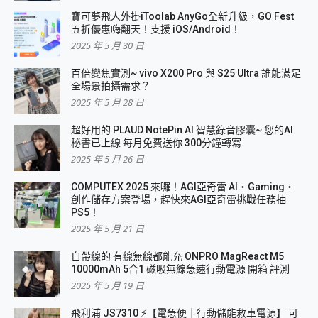
寶可夢飛人外掛iToolab AnyGo全新升級，GO Fest
五折優惠嗨翻天！支援 iOS/Android！
2025 年 5 月 30 日
百倍變焦實測~ vivo X200 Pro 與 S25 Ultra 誰能滿足
全場景拍攝需求？
2025 年 5 月 28 日
超好用的 PLAUD NotePin AI 智慧錄音膠囊~ 您的AI
秘書已上線 每月免費送你 300分鐘轉寫
2025 年 5 月 26 日
COMPUTEX 2025 來囉！AGI亞奇雷 AI・Gaming・
創作儲存方案登場，趕快來AGI亞奇雷挑戰任務抽
PS5！
2025 年 5 月 21 日
自帶線的 有線無線都能充 ONPRO MagReact M5
10000mAh 5合1 磁吸無線急速行動電源 開箱 評測
2025 年 5 月 19 日
飛利浦 JS7310 ⚡【電急便｜行動儲能救車電源】 可