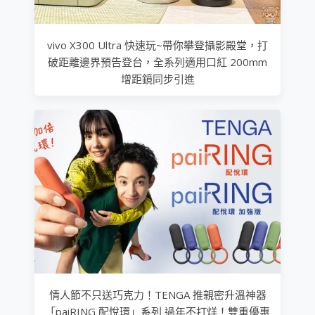
vivo X300 Ultra 快速玩~帶你攀登攝影殿堂，打
破距離邊界預告登台，全系列適用口紅 200mm
增距鏡同步引進
情人節不只送巧克力！TENGA 推親密升溫神器
「paiRING 配悅環」系列 過年不打烊！雙重優惠