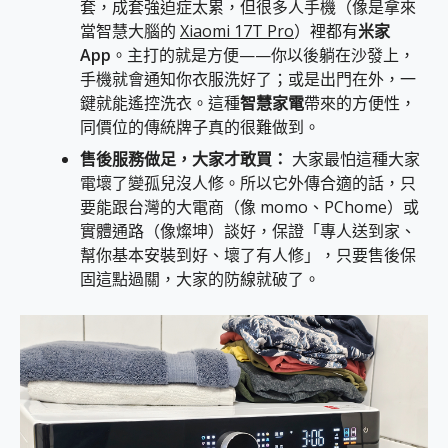
套，成套強迫症太累，但很多人手機（像是拿來
當智慧大腦的
Xiaomi 17T Pro
）裡都有
米家
App
。主打的就是方便——你以後躺在沙發上，
手機就會通知你衣服洗好了；或是出門在外，一
鍵就能遙控洗衣。這種
智慧家電
帶來的方便性，
同價位的傳統牌子真的很難做到。
售後服務做足，大家才敢買：
大家最怕這種大家
電壞了變孤兒沒人修。所以它外傳合適的話，只
要能跟台灣的大電商（像 momo、PChome）或
實體通路（像燦坤）談好，保證「專人送到家、
幫你基本安裝到好、壞了有人修」，只要售後保
固這點過關，大家的防線就破了。