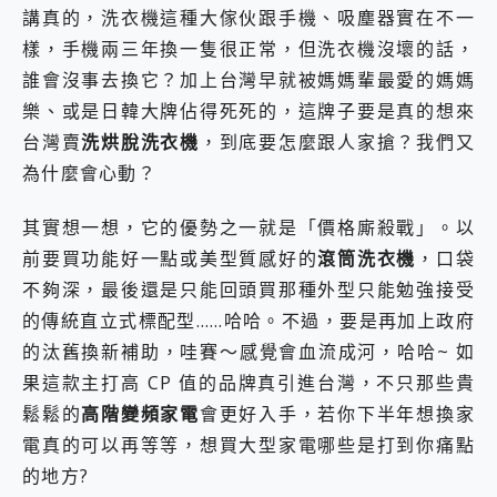
講真的，洗衣機這種大傢伙跟手機、吸塵器實在不一
2億 APO蔡司長焦神機降臨~ vivo X200 Pro、vivo X200 就是這麼好拍
EaseUS Vocal Remover 免費線上去聲器一鍵去除人聲 人聲 音樂分離 2024 消除人聲推薦
樣，手機兩三年換一隻很正常，但洗衣機沒壞的話，
3 個超值 MHN 飛人工具分享~~ iToolab AnyGo 魔物獵人 Now飛人 ios教學 不出門也可以到處走
誰會沒事去換它？加上台灣早就被媽媽輩最愛的媽媽
Locawhere AnyTo 寶可夢飛人 AnyTo 不出門也可以飛遍全世界
樂、或是日韓大牌佔得死死的，這牌子要是真的想來
小體積 40000mAh 超大容量 一次充5個設備 充好充滿 CUKTECH 酷態科 300W 微型充電站 開箱 評測
台灣賣
洗烘脫洗衣機
，到底要怎麼跟人家搶？我們又
97.3% 恢復率，資料救援就是這麼簡單 EaseUS Data Recovery Wizard Free 18.0.0 業界最好的資料救援軟體
磁碟系統大風吹 有了 磁碟管理程式 EaseUS Partition Master 就是這麼簡單
為什麼會心動？
全新 SONY Xperia 1 VI 開箱! 相機實測! 長焦覆蓋更遠更清晰、2日長續航、頂尖影音娛樂效能~
Xiaomi 14 Ultra 開箱 評測~ 有深度的 Leica 影像旗艦手機! 加碼小旗艦 Xiaomi 14 開箱 評測
其實想一想，它的優勢之一就是「價格廝殺戰」。以
vivo TWS 3e 真無線藍牙耳機智慧降噪升級、音質明亮溫潤，並支援雙設備連接~
前要買功能好一點或美型質感好的
滾筒洗衣機
，口袋
MSI Claw 掌機專屬配件包 來囉 完美保護 MSI Claw A1M-026TW 電競掌機
不夠深，最後還是只能回頭買那種外型只能勉強接受
人像旗艦 vivo V30 系列 開箱 評測! 首搭蔡司光學鏡頭、攝影棚級柔光環、拍攝功能最好玩的美拍神機 vivo V30 Pro
多個願望一次滿足 超強散熱 微星 MSI Claw A1M-026TW 電競掌機 開箱 評測
的傳統直立式標配型……哈哈。不過，要是再加上政府
一吸完美對位 擁有超強吸力與超好用的隱磁支架 O-ONE MAG 最會吸的行動電源 開箱 評測
的汰舊換新補助，哇賽～感覺會血流成河，哈哈~ 如
OPPO 哈蘇 300mm 專業增距鏡實測：Find X9 Ultra 光學長焦隨手拍，紀錄生活就是這麼簡單
果這款主打高 CP 值的品牌真引進台灣，不只那些貴
Motorola edge 70 pro 及 moto g37 power上市，登錄在送飛利浦氣炸鍋
近八千元的 Soundcore Liberty 5 Pro Max，有螢幕的耳機會是智商稅嗎?
鬆鬆的
高階變頻家電
會更好入手，若你下半年想換家
ASUS Pad 全面應援 Me Time，加碼愛奇藝黃金雙周卡體驗，專案價最低 NT$0 起
電真的可以再等等，想買大型家電哪些是打到你痛點
的地方?