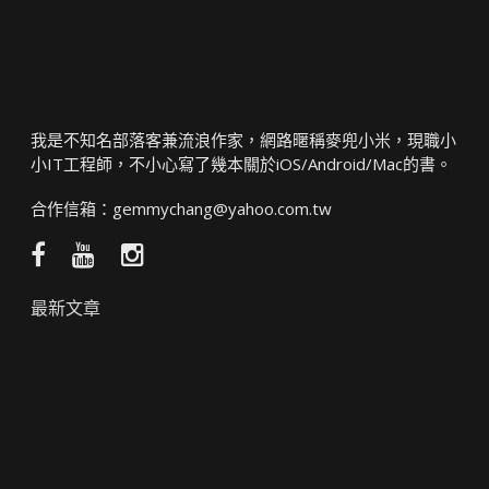
我是不知名部落客兼流浪作家，網路暱稱麥兜小米，現職小
小IT工程師，不小心寫了幾本關於iOS/Android/Mac的書。
合作信箱：
gemmychang@yahoo.com.tw
Facebook
YouTube
Instagram
粉
頻
絲
道
最新文章
團