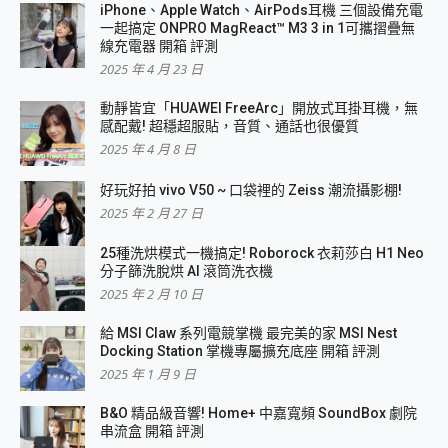
iPhone、Apple Watch、AirPods耳機 三個設備充電
一起搞定 ONPRO MagReact™ M3 3 in 1可攜摺疊無
線充電器 開箱 評測
2025 年 4 月 23 日
動靜皆宜「HUAWEI FreeArc」開放式耳掛耳機，無
感配戴! 超穩超服貼，音質、通話也很優質
2025 年 4 月 8 日
好玩好拍 vivo V50 ~ 口袋裡的 Zeiss 潮流攝影棚!
2025 年 2 月 27 日
25種洗烘模式一機搞定! Roborock 衣莉莎白 H1 Neo
分子篩洗脫烘 AI 滾筒洗衣機
2025 年 2 月 10 日
給 MSI Claw 系列電競掌機 最完美的家 MSI Nest
Docking Station 掌機專屬擴充底座 開箱 評測
2025 年 1 月 9 日
B&O 精品級音響! Home+ 中嘉寬頻 SoundBox 劇院
串流盒 開箱 評測