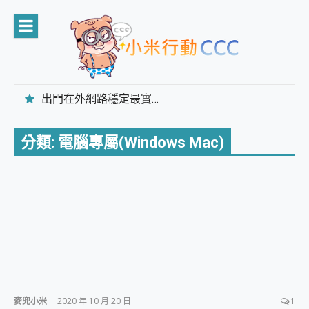
Skip
to
content
出門在外網路穩定最實在 「台灣大哥大」榮獲 4G/5G 在線率全球 NO.3 全台第一與全台六冠王實測心得，走到哪順到哪！
「AUSNAT R1 錄音卡」開箱評測~ 終結會議紀錄地獄，自動生成摘要報告，200+語言翻譯，旅遊最強搭檔。
CP 值天花板~ Bongcom BS5 足球君開箱~ 短焦投影機 3千元就能擁有！ 折扣碼在這～
分類:
電腦專屬(Windows Mac)
專為 PC上的 XBOX和掌機設計的 FireCuda X1070 SSD 固態硬碟開箱 評測
台灣製攝影機在這裡，100%全無線設計 SpotCam Solo Eco 太陽能防水雲端攝影機 SpotCam Solo 3 2.5K高畫質戶外攝影機 開箱 評測
電力超超超持久 MSI 微星 Prestige 14 AI+ D3MG-031TW 14吋 開箱評價，AI輕薄商務筆電 Copilot+ PC
超懂拍、耐用 AI 街拍機~ realme 16 Pro 開箱評價~ 2 億畫素 LumaColor 影像、持久續航與 IP69K 高防護
防窺黑科技 Galaxy S26 Ultra系列保護貼怎麼選？imos AR 低反光玻璃、藍寶石鏡頭貼與軍規防摔殼完整開箱評價
AI 支付 一錶搞定大小事 Xiaomi Watch 5 開箱 評測
超驚艷 讓人一眼就愛上 LENOVO 聯想 Yoga Book 9 14吋 AI輕薄筆電 開箱 評測
美到讓人超想擁有 moto pad 60 系列 與 Moto | Swarovski razr 60 冰藍限定版本 開箱 評測
好用的 EaseUS Partition Master 讓您輕鬆的移除與格式化有防寫保護的隨身碟或SD卡
一鍵修復模糊影片、舊照的 AI 好幫手! VideoProc Converter AI 新版全解析 × 年末優惠，一篇全看懂
小朋友才做選擇 投影機 RGB藍牙音響 氛圍情境燈 我通通都要！ Starfish 2 幻彩膠囊投影機｜結合「 智慧投影 & 煥彩流動 」的沈浸式生活新體驗
麥兜小米
2020 年 10 月 20 日
1