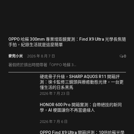
OPPO 哈蘇 300mm 專業增距鏡實測：Find X9 Ultra 光學長焦隨
手拍，紀錄生活就是這麼簡單
麥兜小米
2026 年 8 月 7 日
0
暑假終於擠出時間帶著「OPPO 哈蘇 3...
硬底骨子升級，SHARP AQUOS R11 開箱評
測：徠卡監修三鏡頭與療癒動態光律，一台更
懂生活的日系黑馬
2026 年 7 月 23 日
HONOR 600 Pro 開箱實測：自帶絕技的新同
學，AI 梗圖讓你不再當邊緣人
2026 年 7 月 6 日
OPPO Find X9 Ultra 開箱評測：10倍哈蘇光學