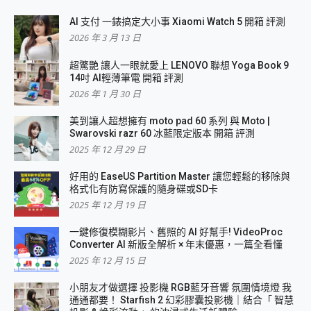
AI 支付 一錶搞定大小事 Xiaomi Watch 5 開箱 評測
2026 年 3 月 13 日
超驚艷 讓人一眼就愛上 LENOVO 聯想 Yoga Book 9
14吋 AI輕薄筆電 開箱 評測
2026 年 1 月 30 日
美到讓人超想擁有 moto pad 60 系列 與 Moto |
Swarovski razr 60 冰藍限定版本 開箱 評測
2025 年 12 月 29 日
好用的 EaseUS Partition Master 讓您輕鬆的移除與
格式化有防寫保護的隨身碟或SD卡
2025 年 12 月 19 日
一鍵修復模糊影片、舊照的 AI 好幫手! VideoProc
Converter AI 新版全解析 × 年末優惠，一篇全看懂
2025 年 12 月 15 日
小朋友才做選擇 投影機 RGB藍牙音響 氛圍情境燈 我
通通都要！ Starfish 2 幻彩膠囊投影機｜結合「 智慧