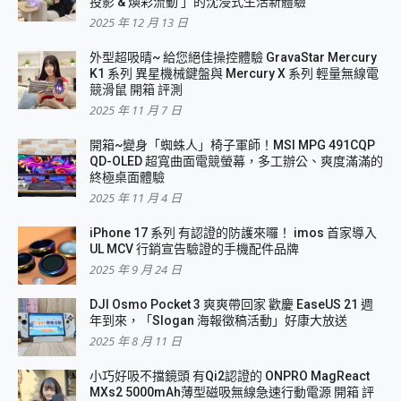
投影 & 煥彩流動 」的沈浸式生活新體驗
2025 年 12 月 13 日
外型超吸晴~ 給您絕佳操控體驗 GravaStar Mercury
K1 系列 異星機械鍵盤與 Mercury X 系列 輕量無線電
競滑鼠 開箱 評測
2025 年 11 月 7 日
開箱~變身「蜘蛛人」椅子軍師！MSI MPG 491CQP
QD-OLED 超寬曲面電競螢幕，多工辦公、爽度滿滿的
終極桌面體驗
2025 年 11 月 4 日
iPhone 17 系列 有認證的防護來囉！ imos 首家導入
UL MCV 行銷宣告驗證的手機配件品牌
2025 年 9 月 24 日
DJI Osmo Pocket 3 爽爽帶回家 歡慶 EaseUS 21 週
年到來，「Slogan 海報徵稿活動」好康大放送
2025 年 8 月 11 日
小巧好吸不擋鏡頭 有Qi2認證的 ONPRO MagReact
MXs2 5000mAh薄型磁吸無線急速行動電源 開箱 評