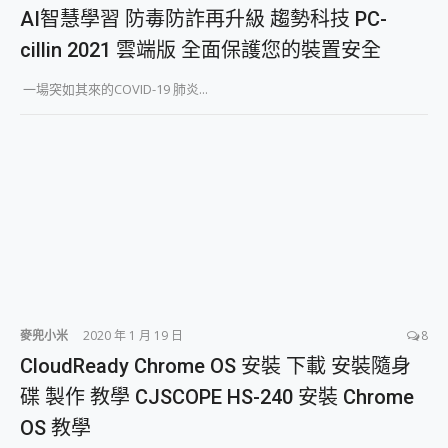
外型超吸晴~ 給您絕佳操控體驗 GravaStar Mercury K1 系列 異星機械鍵盤與 Mercury X 系列 輕量無線電競滑鼠 開箱 評測
AI智慧學習 防毒防詐再升級 趨勢科技 PC-
開箱~變身「蜘蛛人」椅子軍師！MSI MPG 491CQP QD-OLED 超寬曲面電競螢幕，多工辦公、爽度滿滿的終極桌面體驗
cillin 2021 雲端版 全面保護您的裝置安全
iPhone 17 系列 有認證的防護來囉！ imos 首家導入 UL MCV 行銷宣告驗證的手機配件品牌
DJI Osmo Pocket 3 爽爽帶回家 歡慶 EaseUS 21 週年到來，「Slogan 海報徵稿活動」好康大放送
一場突如其來的COVID-19 肺炎...
小巧好吸不擋鏡頭 有Qi2認證的 ONPRO MagReact MXs2 5000mAh薄型磁吸無線急速行動電源 開箱 評測
會走動的冷暖氣 SONY REON POCKET PRO 穿戴式智慧冷暖調溫裝置 開箱 評測
寶可夢飛人外掛iToolab AnyGo全新升級，GO Fest 五折優惠嗨翻天！支援 iOS/Android！
百倍變焦實測~ vivo X200 Pro 與 S25 Ultra 誰能滿足全場景拍攝需求？
超好用的 PLAUD NotePin AI 智慧錄音膠囊~ 您的AI 秘書已上線 每月免費送你 300分鐘轉寫
COMPUTEX 2025 來囉！AGI亞奇雷 AI・Gaming・創作儲存方案登場，趕快來AGI亞奇雷挑戰任務抽 PS5！
自帶線的 有線無線都能充 ONPRO MagReact M5 10000mAh 5合1 磁吸無線急速行動電源 開箱 評測
飛利浦 JS7310 ⚡【電急便｜行動儲能救車電源】 可靠的旅行夥伴！帶給您優異的安全性與強大供電效能
是螢幕也是電視! 一機超多用途「MSI微星 Modern MD272UPSW 27型」 4K IPS 輕薄商用智慧聯網螢幕 開箱 評測
您的專屬AI 助手 Yoga Slim 7 Aura Edition 觸控AI筆電 開箱 評測
realme 14 Pro 超硬軍規、冰感變色實測，realme 14 5G 遊戲戰鬥值爆表，效能x娛樂全都要！
iPhone、Apple Watch、AirPods耳機 三個設備充電一起搞定 ONPRO MagReact™ M3 3 in 1可攜摺疊無線充電器 開箱 評測
麥兜小米
2020 年 1 月 19 日
8
動靜皆宜「HUAWEI FreeArc」開放式耳掛耳機，無感配戴! 超穩超服貼，音質、通話也很優質
CloudReady Chrome OS 安裝 下載 安裝隨身
好玩好拍 vivo V50 ~ 口袋裡的 Zeiss 潮流攝影棚!
碟 製作 教學 CJSCOPE HS-240 安裝 Chrome
25種洗烘模式一機搞定! Roborock 衣莉莎白 H1 Neo分子篩洗脫烘 AI 滾筒洗衣機
給 MSI Claw 系列電競掌機 最完美的家 MSI Nest Docking Station 掌機專屬擴充底座 開箱 評測
OS 教學
B&O 精品級音響! Home+ 中嘉寬頻 SoundBox 劇院串流盒 開箱 評測