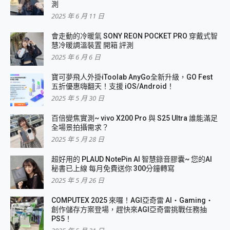
測
2025 年 6 月 11 日
會走動的冷暖氣 SONY REON POCKET PRO 穿戴式智
慧冷暖調溫裝置 開箱 評測
2025 年 6 月 6 日
寶可夢飛人外掛iToolab AnyGo全新升級，GO Fest
五折優惠嗨翻天！支援 iOS/Android！
2025 年 5 月 30 日
百倍變焦實測~ vivo X200 Pro 與 S25 Ultra 誰能滿足
全場景拍攝需求？
2025 年 5 月 28 日
超好用的 PLAUD NotePin AI 智慧錄音膠囊~ 您的AI
秘書已上線 每月免費送你 300分鐘轉寫
2025 年 5 月 26 日
COMPUTEX 2025 來囉！AGI亞奇雷 AI・Gaming・
創作儲存方案登場，趕快來AGI亞奇雷挑戰任務抽
PS5！