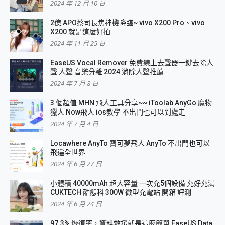
2024 年 12 月 10 日
2億 APO蔡司長焦神機降臨~ vivo X200 Pro、vivo
X200 就是這麼好拍
2024 年 11 月 25 日
EaseUS Vocal Remover 免費線上去聲器一鍵去除人
聲 人聲 音樂分離 2024 消除人聲推薦
2024 年 7 月 8 日
3 個超值 MHN 飛人工具分享~~ iToolab AnyGo 魔物
獵人 Now飛人 ios教學 不出門也可以到處走
2024 年 7 月 4 日
Locawhere AnyTo 寶可夢飛人 AnyTo 不出門也可以
飛遍全世界
2024 年 6 月 27 日
小體積 40000mAh 超大容量 一次充5個設備 充好充滿
CUKTECH 酷態科 300W 微型充電站 開箱 評測
2024 年 6 月 24 日
97.3% 恢復率，資料救援就是這麼簡單 EaseUS Data