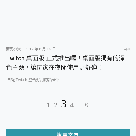
麥兜小米
2017 年 8 月 16 日
0
Twitch 桌面版 正式推出囉！桌面版獨有的深
色主題，讓玩家在夜間使用更舒適！
自從 Twitch 整合好用的語音平...
文
Page
Page
Page
Page
Page
3
1
2
4
...
8
章
分
頁
搜尋文章