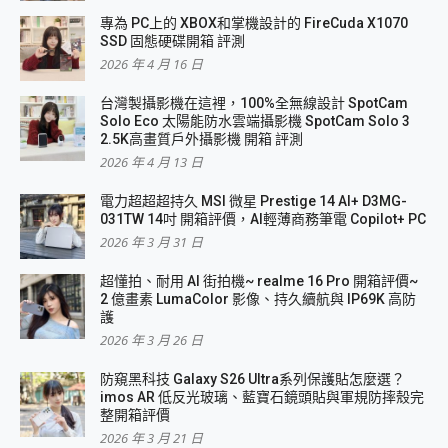
專為 PC上的 XBOX和掌機設計的 FireCuda X1070
SSD 固態硬碟開箱 評測
2026 年 4 月 16 日
台灣製攝影機在這裡，100%全無線設計 SpotCam
Solo Eco 太陽能防水雲端攝影機 SpotCam Solo 3
2.5K高畫質戶外攝影機 開箱 評測
2026 年 4 月 13 日
電力超超超持久 MSI 微星 Prestige 14 AI+ D3MG-
031TW 14吋 開箱評價，AI輕薄商務筆電 Copilot+ PC
2026 年 3 月 31 日
超懂拍、耐用 AI 街拍機~ realme 16 Pro 開箱評價~
2 億畫素 LumaColor 影像、持久續航與 IP69K 高防
護
2026 年 3 月 26 日
防窺黑科技 Galaxy S26 Ultra系列保護貼怎麼選？
imos AR 低反光玻璃、藍寶石鏡頭貼與軍規防摔殼完
整開箱評價
2026 年 3 月 21 日