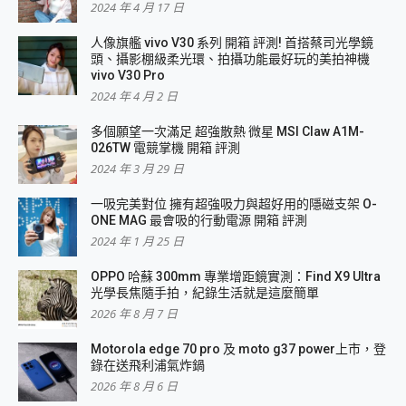
2024 年 4 月 17 日
人像旗艦 vivo V30 系列 開箱 評測! 首搭蔡司光學鏡
頭、攝影棚級柔光環、拍攝功能最好玩的美拍神機
vivo V30 Pro
2024 年 4 月 2 日
多個願望一次滿足 超強散熱 微星 MSI Claw A1M-
026TW 電競掌機 開箱 評測
2024 年 3 月 29 日
一吸完美對位 擁有超強吸力與超好用的隱磁支架 O-
ONE MAG 最會吸的行動電源 開箱 評測
2024 年 1 月 25 日
OPPO 哈蘇 300mm 專業增距鏡實測：Find X9 Ultra
光學長焦隨手拍，紀錄生活就是這麼簡單
2026 年 8 月 7 日
Motorola edge 70 pro 及 moto g37 power上市，登
錄在送飛利浦氣炸鍋
2026 年 8 月 6 日