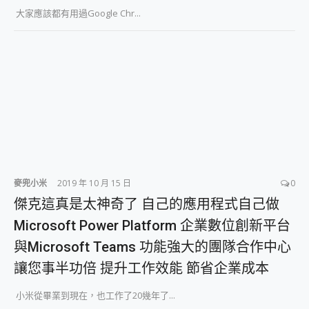
2億 APO蔡司長焦神機降臨~ vivo X200 Pro、vivo X200 就是這麼好拍
大家應該都有用過Google Chr...
EaseUS Vocal Remover 免費線上去聲器一鍵去除人聲 人聲 音樂分離 2024 消除人聲推薦
3 個超值 MHN 飛人工具分享~~ iToolab AnyGo 魔物獵人 Now飛人 ios教學 不出門也可以到處走
Locawhere AnyTo 寶可夢飛人 AnyTo 不出門也可以飛遍全世界
小體積 40000mAh 超大容量 一次充5個設備 充好充滿 CUKTECH 酷態科 300W 微型充電站 開箱 評測
97.3% 恢復率，資料救援就是這麼簡單 EaseUS Data Recovery Wizard Free 18.0.0 業界最好的資料救援軟體
磁碟系統大風吹 有了 磁碟管理程式 EaseUS Partition Master 就是這麼簡單
全新 SONY Xperia 1 VI 開箱! 相機實測! 長焦覆蓋更遠更清晰、2日長續航、頂尖影音娛樂效能~
Xiaomi 14 Ultra 開箱 評測~ 有深度的 Leica 影像旗艦手機! 加碼小旗艦 Xiaomi 14 開箱 評測
vivo TWS 3e 真無線藍牙耳機智慧降噪升級、音質明亮溫潤，並支援雙設備連接~
MSI Claw 掌機專屬配件包 來囉 完美保護 MSI Claw A1M-026TW 電競掌機
人像旗艦 vivo V30 系列 開箱 評測! 首搭蔡司光學鏡頭、攝影棚級柔光環、拍攝功能最好玩的美拍神機 vivo V30 Pro
麥兜小米
2019 年 10 月 15 日
0
多個願望一次滿足 超強散熱 微星 MSI Claw A1M-026TW 電競掌機 開箱 評測
傑克這真是太神奇了 自己的應用程式自己做
一吸完美對位 擁有超強吸力與超好用的隱磁支架 O-ONE MAG 最會吸的行動電源 開箱 評測
Microsoft Power Platform 企業數位創新平台
OPPO 哈蘇 300mm 專業增距鏡實測：Find X9 Ultra 光學長焦隨手拍，紀錄生活就是這麼簡單
Motorola edge 70 pro 及 moto g37 power上市，登錄在送飛利浦氣炸鍋
與Microsoft Teams 功能強大的團隊合作中心
近八千元的 Soundcore Liberty 5 Pro Max，有螢幕的耳機會是智商稅嗎?
讓您事半功倍 提升工作效能 節省企業成本
ASUS Pad 全面應援 Me Time，加碼愛奇藝黃金雙周卡體驗，專案價最低 NT$0 起
小米從畢業到現在，也工作了20幾年了...