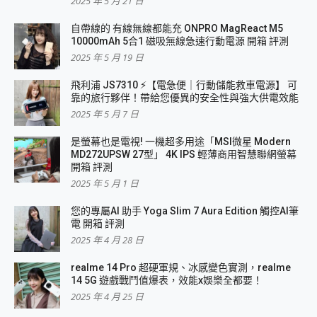
2025 年 5 月 21 日
自帶線的 有線無線都能充 ONPRO MagReact M5
10000mAh 5合1 磁吸無線急速行動電源 開箱 評測
2025 年 5 月 19 日
飛利浦 JS7310 ⚡【電急便｜行動儲能救車電源】 可
靠的旅行夥伴！帶給您優異的安全性與強大供電效能
2025 年 5 月 7 日
是螢幕也是電視! 一機超多用途「MSI微星 Modern
MD272UPSW 27型」 4K IPS 輕薄商用智慧聯網螢幕
開箱 評測
2025 年 5 月 1 日
您的專屬AI 助手 Yoga Slim 7 Aura Edition 觸控AI筆
電 開箱 評測
2025 年 4 月 28 日
realme 14 Pro 超硬軍規、冰感變色實測，realme
14 5G 遊戲戰鬥值爆表，效能x娛樂全都要！
2025 年 4 月 25 日