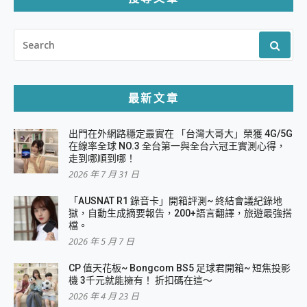
SEARCH
FOR:
最新文章
出門在外網路穩定最實在 「台灣大哥大」榮獲 4G/5G
在線率全球 NO.3 全台第一與全台六冠王實測心得，
走到哪順到哪！
2026 年 7 月 31 日
「AUSNAT R1 錄音卡」開箱評測~ 終結會議紀錄地
獄，自動生成摘要報告，200+語言翻譯，旅遊最強搭
檔。
2026 年 5 月 7 日
CP 值天花板~ Bongcom BS5 足球君開箱~ 短焦投影
機 3千元就能擁有！ 折扣碼在這～
2026 年 4 月 23 日