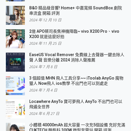
B&O 精品級音響! Home+ 中嘉寬頻 SoundBox 劇院
串流盒 開箱 評測
2024 年 12 月 10 日
2億 APO蔡司長焦神機降臨~ vivo X200 Pro、vivo
X200 就是這麼好拍
2024 年 11 月 25 日
EaseUS Vocal Remover 免費線上去聲器一鍵去除人
聲 人聲 音樂分離 2024 消除人聲推薦
2024 年 7 月 8 日
3 個超值 MHN 飛人工具分享~~ iToolab AnyGo 魔物
獵人 Now飛人 ios教學 不出門也可以到處走
2024 年 7 月 4 日
Locawhere AnyTo 寶可夢飛人 AnyTo 不出門也可以
飛遍全世界
2024 年 6 月 27 日
小體積 40000mAh 超大容量 一次充5個設備 充好充滿
CUKTECH 酷態科 300W 微型充電站 開箱 評測