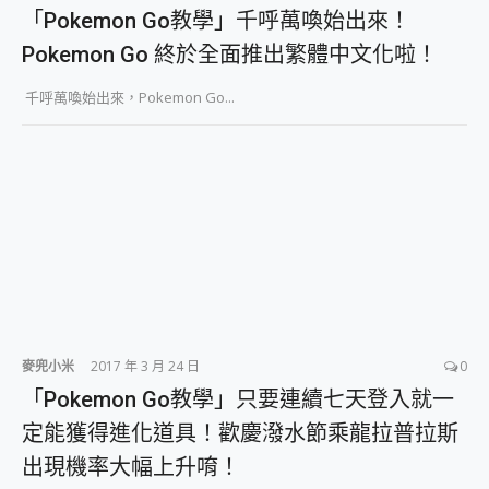
外型超吸晴~ 給您絕佳操控體驗 GravaStar Mercury K1 系列 異星機械鍵盤與 Mercury X 系列 輕量無線電競滑鼠 開箱 評測
「Pokemon Go教學」千呼萬喚始出來！
開箱~變身「蜘蛛人」椅子軍師！MSI MPG 491CQP QD-OLED 超寬曲面電競螢幕，多工辦公、爽度滿滿的終極桌面體驗
Pokemon Go 終於全面推出繁體中文化啦！
iPhone 17 系列 有認證的防護來囉！ imos 首家導入 UL MCV 行銷宣告驗證的手機配件品牌
DJI Osmo Pocket 3 爽爽帶回家 歡慶 EaseUS 21 週年到來，「Slogan 海報徵稿活動」好康大放送
千呼萬喚始出來，Pokemon Go...
小巧好吸不擋鏡頭 有Qi2認證的 ONPRO MagReact MXs2 5000mAh薄型磁吸無線急速行動電源 開箱 評測
會走動的冷暖氣 SONY REON POCKET PRO 穿戴式智慧冷暖調溫裝置 開箱 評測
寶可夢飛人外掛iToolab AnyGo全新升級，GO Fest 五折優惠嗨翻天！支援 iOS/Android！
百倍變焦實測~ vivo X200 Pro 與 S25 Ultra 誰能滿足全場景拍攝需求？
超好用的 PLAUD NotePin AI 智慧錄音膠囊~ 您的AI 秘書已上線 每月免費送你 300分鐘轉寫
COMPUTEX 2025 來囉！AGI亞奇雷 AI・Gaming・創作儲存方案登場，趕快來AGI亞奇雷挑戰任務抽 PS5！
自帶線的 有線無線都能充 ONPRO MagReact M5 10000mAh 5合1 磁吸無線急速行動電源 開箱 評測
飛利浦 JS7310 ⚡【電急便｜行動儲能救車電源】 可靠的旅行夥伴！帶給您優異的安全性與強大供電效能
是螢幕也是電視! 一機超多用途「MSI微星 Modern MD272UPSW 27型」 4K IPS 輕薄商用智慧聯網螢幕 開箱 評測
您的專屬AI 助手 Yoga Slim 7 Aura Edition 觸控AI筆電 開箱 評測
realme 14 Pro 超硬軍規、冰感變色實測，realme 14 5G 遊戲戰鬥值爆表，效能x娛樂全都要！
iPhone、Apple Watch、AirPods耳機 三個設備充電一起搞定 ONPRO MagReact™ M3 3 in 1可攜摺疊無線充電器 開箱 評測
麥兜小米
2017 年 3 月 24 日
0
動靜皆宜「HUAWEI FreeArc」開放式耳掛耳機，無感配戴! 超穩超服貼，音質、通話也很優質
「Pokemon Go教學」只要連續七天登入就一
好玩好拍 vivo V50 ~ 口袋裡的 Zeiss 潮流攝影棚!
定能獲得進化道具！歡慶潑水節乘龍拉普拉斯
25種洗烘模式一機搞定! Roborock 衣莉莎白 H1 Neo分子篩洗脫烘 AI 滾筒洗衣機
給 MSI Claw 系列電競掌機 最完美的家 MSI Nest Docking Station 掌機專屬擴充底座 開箱 評測
出現機率大幅上升唷！
B&O 精品級音響! Home+ 中嘉寬頻 SoundBox 劇院串流盒 開箱 評測