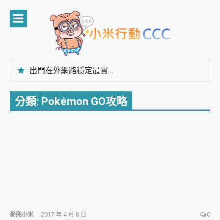
Skip
to
content
出門在外網路穩定最實在 「台灣大哥大」榮獲 4G/5G 在線率全球 NO.3 全台第一與全台六冠王實測心得，走到哪順到哪！
「AUSNAT R1 錄音卡」開箱評測~ 終結會議紀錄地獄，自動生成摘要報告，200+語言翻譯，旅遊最強搭檔。
CP 值天花板~ Bongcom BS5 足球君開箱~ 短焦投影機 3千元就能擁有！ 折扣碼在這～
分類:
Pokémon GO攻略
專為 PC上的 XBOX和掌機設計的 FireCuda X1070 SSD 固態硬碟開箱 評測
台灣製攝影機在這裡，100%全無線設計 SpotCam Solo Eco 太陽能防水雲端攝影機 SpotCam Solo 3 2.5K高畫質戶外攝影機 開箱 評測
電力超超超持久 MSI 微星 Prestige 14 AI+ D3MG-031TW 14吋 開箱評價，AI輕薄商務筆電 Copilot+ PC
超懂拍、耐用 AI 街拍機~ realme 16 Pro 開箱評價~ 2 億畫素 LumaColor 影像、持久續航與 IP69K 高防護
防窺黑科技 Galaxy S26 Ultra系列保護貼怎麼選？imos AR 低反光玻璃、藍寶石鏡頭貼與軍規防摔殼完整開箱評價
AI 支付 一錶搞定大小事 Xiaomi Watch 5 開箱 評測
超驚艷 讓人一眼就愛上 LENOVO 聯想 Yoga Book 9 14吋 AI輕薄筆電 開箱 評測
美到讓人超想擁有 moto pad 60 系列 與 Moto | Swarovski razr 60 冰藍限定版本 開箱 評測
好用的 EaseUS Partition Master 讓您輕鬆的移除與格式化有防寫保護的隨身碟或SD卡
一鍵修復模糊影片、舊照的 AI 好幫手! VideoProc Converter AI 新版全解析 × 年末優惠，一篇全看懂
小朋友才做選擇 投影機 RGB藍牙音響 氛圍情境燈 我通通都要！ Starfish 2 幻彩膠囊投影機｜結合「 智慧投影 & 煥彩流動 」的沈浸式生活新體驗
麥兜小米
2017 年 4 月 8 日
0