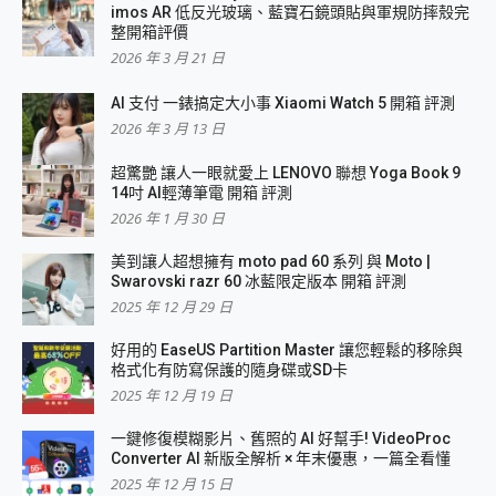
imos AR 低反光玻璃、藍寶石鏡頭貼與軍規防摔殼完
整開箱評價
2026 年 3 月 21 日
AI 支付 一錶搞定大小事 Xiaomi Watch 5 開箱 評測
2026 年 3 月 13 日
超驚艷 讓人一眼就愛上 LENOVO 聯想 Yoga Book 9
14吋 AI輕薄筆電 開箱 評測
2026 年 1 月 30 日
美到讓人超想擁有 moto pad 60 系列 與 Moto |
Swarovski razr 60 冰藍限定版本 開箱 評測
2025 年 12 月 29 日
好用的 EaseUS Partition Master 讓您輕鬆的移除與
格式化有防寫保護的隨身碟或SD卡
2025 年 12 月 19 日
一鍵修復模糊影片、舊照的 AI 好幫手! VideoProc
Converter AI 新版全解析 × 年末優惠，一篇全看懂
2025 年 12 月 15 日