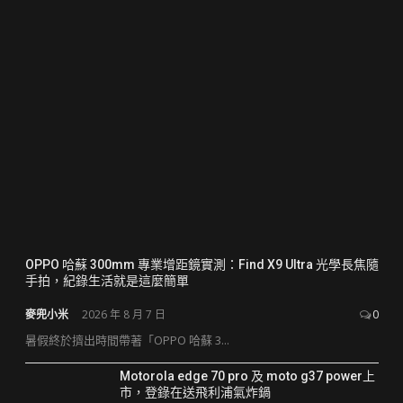
OPPO 哈蘇 300mm 專業增距鏡實測：Find X9 Ultra 光學長焦隨
手拍，紀錄生活就是這麼簡單
麥兜小米
2026 年 8 月 7 日
0
暑假終於擠出時間帶著「OPPO 哈蘇 3...
Motorola edge 70 pro 及 moto g37 power上
市，登錄在送飛利浦氣炸鍋