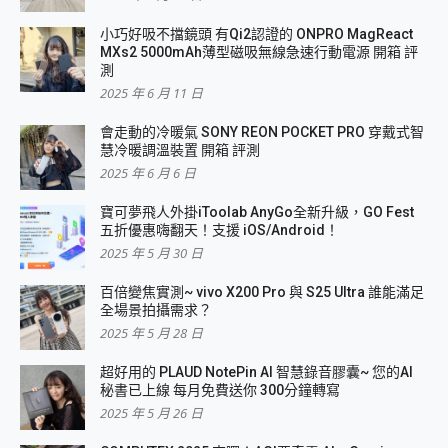
小巧好吸不擋鏡頭 有Qi2認證的 ONPRO MagReact
MXs2 5000mAh薄型磁吸無線急速行動電源 開箱 評
測
2025 年 6 月 11 日
會走動的冷暖氣 SONY REON POCKET PRO 穿戴式智
慧冷暖調溫裝置 開箱 評測
2025 年 6 月 6 日
寶可夢飛人外掛iToolab AnyGo全新升級，GO Fest
五折優惠嗨翻天！支援 iOS/Android！
2025 年 5 月 30 日
百倍變焦實測~ vivo X200 Pro 與 S25 Ultra 誰能滿足
全場景拍攝需求？
2025 年 5 月 28 日
超好用的 PLAUD NotePin AI 智慧錄音膠囊~ 您的AI
秘書已上線 每月免費送你 300分鐘轉寫
2025 年 5 月 26 日