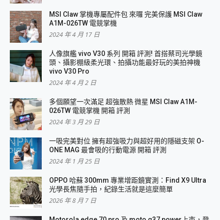
MSI Claw 掌機專屬配件包 來囉 完美保護 MSI Claw
A1M-026TW 電競掌機
2024 年 4 月 17 日
人像旗艦 vivo V30 系列 開箱 評測! 首搭蔡司光學鏡
頭、攝影棚級柔光環、拍攝功能最好玩的美拍神機
vivo V30 Pro
2024 年 4 月 2 日
多個願望一次滿足 超強散熱 微星 MSI Claw A1M-
026TW 電競掌機 開箱 評測
2024 年 3 月 29 日
一吸完美對位 擁有超強吸力與超好用的隱磁支架 O-
ONE MAG 最會吸的行動電源 開箱 評測
2024 年 1 月 25 日
OPPO 哈蘇 300mm 專業增距鏡實測：Find X9 Ultra
光學長焦隨手拍，紀錄生活就是這麼簡單
2026 年 8 月 7 日
Motorola edge 70 pro 及 moto g37 power上市，登