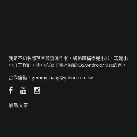
我是不知名部落客兼流浪作家，網路暱稱麥兜小米，現職小
小IT工程師，不小心寫了幾本關於iOS/Android/Mac的書。
合作信箱：
gemmychang@yahoo.com.tw
Facebook
YouTube
Instagram
粉
頻
絲
道
最新文章
團