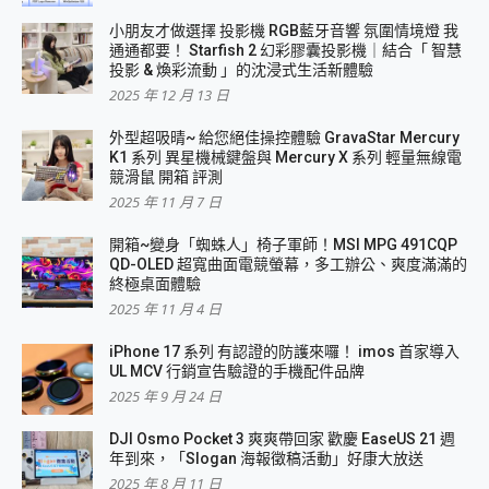
小朋友才做選擇 投影機 RGB藍牙音響 氛圍情境燈 我
通通都要！ Starfish 2 幻彩膠囊投影機｜結合「 智慧
投影 & 煥彩流動 」的沈浸式生活新體驗
2025 年 12 月 13 日
外型超吸晴~ 給您絕佳操控體驗 GravaStar Mercury
K1 系列 異星機械鍵盤與 Mercury X 系列 輕量無線電
競滑鼠 開箱 評測
2025 年 11 月 7 日
開箱~變身「蜘蛛人」椅子軍師！MSI MPG 491CQP
QD-OLED 超寬曲面電競螢幕，多工辦公、爽度滿滿的
終極桌面體驗
2025 年 11 月 4 日
iPhone 17 系列 有認證的防護來囉！ imos 首家導入
UL MCV 行銷宣告驗證的手機配件品牌
2025 年 9 月 24 日
DJI Osmo Pocket 3 爽爽帶回家 歡慶 EaseUS 21 週
年到來，「Slogan 海報徵稿活動」好康大放送
2025 年 8 月 11 日