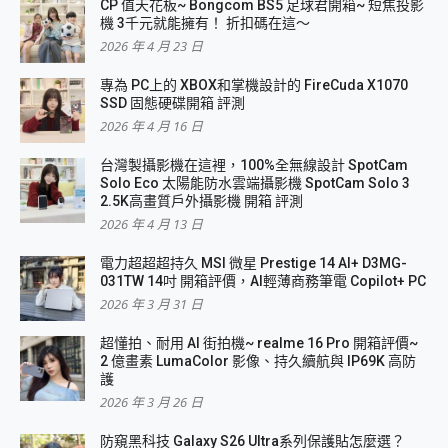
CP 值天花板~ Bongcom BS5 足球君開箱~ 短焦投影
機 3千元就能擁有！ 折扣碼在這～
2026 年 4 月 23 日
專為 PC上的 XBOX和掌機設計的 FireCuda X1070
SSD 固態硬碟開箱 評測
2026 年 4 月 16 日
台灣製攝影機在這裡，100%全無線設計 SpotCam
Solo Eco 太陽能防水雲端攝影機 SpotCam Solo 3
2.5K高畫質戶外攝影機 開箱 評測
2026 年 4 月 13 日
電力超超超持久 MSI 微星 Prestige 14 AI+ D3MG-
031TW 14吋 開箱評價，AI輕薄商務筆電 Copilot+ PC
2026 年 3 月 31 日
超懂拍、耐用 AI 街拍機~ realme 16 Pro 開箱評價~
2 億畫素 LumaColor 影像、持久續航與 IP69K 高防
護
2026 年 3 月 26 日
防窺黑科技 Galaxy S26 Ultra系列保護貼怎麼選？