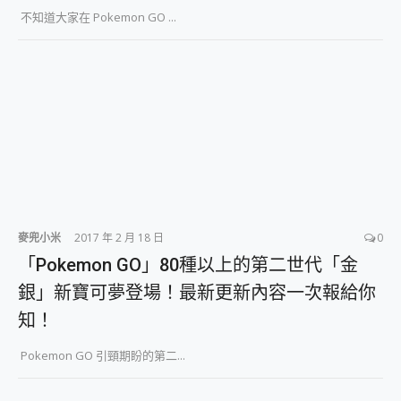
2億 APO蔡司長焦神機降臨~ vivo X200 Pro、vivo X200 就是這麼好拍
不知道大家在 Pokemon GO ...
EaseUS Vocal Remover 免費線上去聲器一鍵去除人聲 人聲 音樂分離 2024 消除人聲推薦
3 個超值 MHN 飛人工具分享~~ iToolab AnyGo 魔物獵人 Now飛人 ios教學 不出門也可以到處走
Locawhere AnyTo 寶可夢飛人 AnyTo 不出門也可以飛遍全世界
小體積 40000mAh 超大容量 一次充5個設備 充好充滿 CUKTECH 酷態科 300W 微型充電站 開箱 評測
97.3% 恢復率，資料救援就是這麼簡單 EaseUS Data Recovery Wizard Free 18.0.0 業界最好的資料救援軟體
磁碟系統大風吹 有了 磁碟管理程式 EaseUS Partition Master 就是這麼簡單
全新 SONY Xperia 1 VI 開箱! 相機實測! 長焦覆蓋更遠更清晰、2日長續航、頂尖影音娛樂效能~
Xiaomi 14 Ultra 開箱 評測~ 有深度的 Leica 影像旗艦手機! 加碼小旗艦 Xiaomi 14 開箱 評測
vivo TWS 3e 真無線藍牙耳機智慧降噪升級、音質明亮溫潤，並支援雙設備連接~
MSI Claw 掌機專屬配件包 來囉 完美保護 MSI Claw A1M-026TW 電競掌機
人像旗艦 vivo V30 系列 開箱 評測! 首搭蔡司光學鏡頭、攝影棚級柔光環、拍攝功能最好玩的美拍神機 vivo V30 Pro
麥兜小米
2017 年 2 月 18 日
0
多個願望一次滿足 超強散熱 微星 MSI Claw A1M-026TW 電競掌機 開箱 評測
「Pokemon GO」80種以上的第二世代「金
一吸完美對位 擁有超強吸力與超好用的隱磁支架 O-ONE MAG 最會吸的行動電源 開箱 評測
銀」新寶可夢登場！最新更新內容一次報給你
OPPO 哈蘇 300mm 專業增距鏡實測：Find X9 Ultra 光學長焦隨手拍，紀錄生活就是這麼簡單
Motorola edge 70 pro 及 moto g37 power上市，登錄在送飛利浦氣炸鍋
知！
近八千元的 Soundcore Liberty 5 Pro Max，有螢幕的耳機會是智商稅嗎?
ASUS Pad 全面應援 Me Time，加碼愛奇藝黃金雙周卡體驗，專案價最低 NT$0 起
Pokemon GO 引頸期盼的第二...