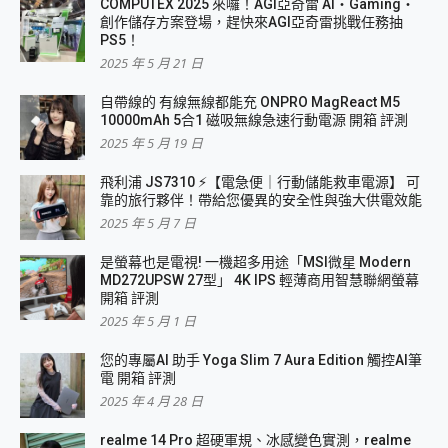
COMPUTEX 2025 來囉！AGI亞奇雷 AI・Gaming・
創作儲存方案登場，趕快來AGI亞奇雷挑戰任務抽
PS5！
2025 年 5 月 21 日
自帶線的 有線無線都能充 ONPRO MagReact M5
10000mAh 5合1 磁吸無線急速行動電源 開箱 評測
2025 年 5 月 19 日
飛利浦 JS7310 ⚡【電急便｜行動儲能救車電源】 可
靠的旅行夥伴！帶給您優異的安全性與強大供電效能
2025 年 5 月 7 日
是螢幕也是電視! 一機超多用途「MSI微星 Modern
MD272UPSW 27型」 4K IPS 輕薄商用智慧聯網螢幕
開箱 評測
2025 年 5 月 1 日
您的專屬AI 助手 Yoga Slim 7 Aura Edition 觸控AI筆
電 開箱 評測
2025 年 4 月 28 日
realme 14 Pro 超硬軍規、冰感變色實測，realme