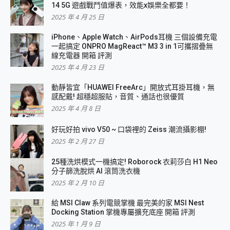
14 5G 遊戲戰鬥值爆表，效能x娛樂全都要！
2025 年 4 月 25 日
iPhone、Apple Watch、AirPods耳機 三個設備充電
一起搞定 ONPRO MagReact™ M3 3 in 1可攜摺疊無
線充電器 開箱 評測
2025 年 4 月 23 日
動靜皆宜「HUAWEI FreeArc」開放式耳掛耳機，無
感配戴! 超穩超服貼，音質、通話也很優質
2025 年 4 月 8 日
好玩好拍 vivo V50 ~ 口袋裡的 Zeiss 潮流攝影棚!
2025 年 2 月 27 日
25種洗烘模式一機搞定! Roborock 衣莉莎白 H1 Neo
分子篩洗脫烘 AI 滾筒洗衣機
2025 年 2 月 10 日
給 MSI Claw 系列電競掌機 最完美的家 MSI Nest
Docking Station 掌機專屬擴充底座 開箱 評測
2025 年 1 月 9 日