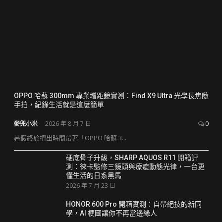
OPPO 哈蘇 300mm 專業增距鏡實測：Find X9 Ultra 光學長焦隨
手拍，紀錄生活就是這麼簡單
麥兜小米
2026 年 8 月 7 日
0
暑假終於擠出時間帶著「OPPO 哈蘇 3...
硬底骨子升級，SHARP AQUOS R11 開箱評
測：徠卡監修三鏡頭與療癒動態光律，一台更
懂生活的日系黑馬
2026 年 7 月 23 日
HONOR 600 Pro 開箱實測：自帶絕技的新同
學，AI 梗圖讓你不再當邊緣人