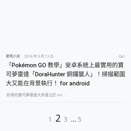
麥兜小米
2016 年 9 月 13 日
1
「Pokémon GO 教學」安卓系統上最實用的寶
可夢雷達「DoraHunter 銅鑼獵人」！掃描範圍
大又能在背景執行！ for android
好用的寶可夢雷達大多建立於 ios ...
文
Page
Page
Page
Page
2
1
3
...
5
章