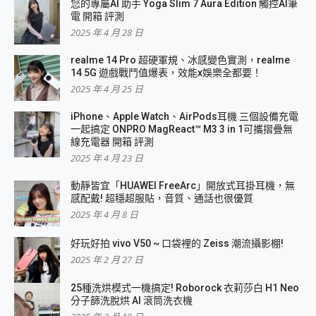
您的專屬AI 助手 Yoga Slim 7 Aura Edition 觸控AI筆
電 開箱 評測
2025 年 4 月 28 日
realme 14 Pro 超硬軍規、冰感變色實測，realme
14 5G 遊戲戰鬥值爆表，效能x娛樂全都要！
2025 年 4 月 25 日
iPhone、Apple Watch、AirPods耳機 三個設備充電
一起搞定 ONPRO MagReact™ M3 3 in 1可攜摺疊無
線充電器 開箱 評測
2025 年 4 月 23 日
動靜皆宜「HUAWEI FreeArc」開放式耳掛耳機，無
感配戴! 超穩超服貼，音質、通話也很優質
2025 年 4 月 8 日
好玩好拍 vivo V50 ~ 口袋裡的 Zeiss 潮流攝影棚!
2025 年 2 月 27 日
25種洗烘模式一機搞定! Roborock 衣莉莎白 H1 Neo
分子篩洗脫烘 AI 滾筒洗衣機