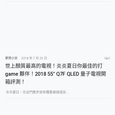
麥兜小米
2018 年 7 月 25 日
0
世上顏質最高的電視！炎炎夏日你最佳的打
game 夥伴！2018 55″ Q7F QLED 量子電視開
箱評測！
炎炎夏日，光出門散步就有種要被燒成炭...