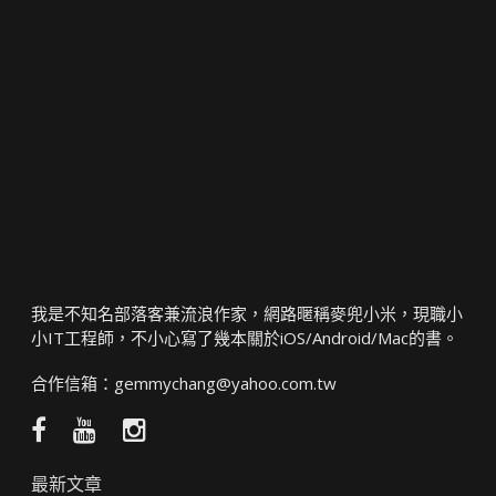
我是不知名部落客兼流浪作家，網路暱稱麥兜小米，現職小
小IT工程師，不小心寫了幾本關於iOS/Android/Mac的書。
合作信箱：
gemmychang@yahoo.com.tw
Facebook
YouTube
Instagram
粉
頻
絲
道
最新文章
團