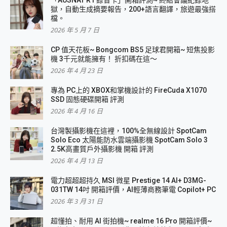
「AUSNAT R1 錄音卡」開箱評測~ 終結會議紀錄地
獄，自動生成摘要報告，200+語言翻譯，旅遊最強搭
檔。
2026 年 5 月 7 日
CP 值天花板~ Bongcom BS5 足球君開箱~ 短焦投影
機 3千元就能擁有！ 折扣碼在這～
2026 年 4 月 23 日
專為 PC上的 XBOX和掌機設計的 FireCuda X1070
SSD 固態硬碟開箱 評測
2026 年 4 月 16 日
台灣製攝影機在這裡，100%全無線設計 SpotCam
Solo Eco 太陽能防水雲端攝影機 SpotCam Solo 3
2.5K高畫質戶外攝影機 開箱 評測
2026 年 4 月 13 日
電力超超超持久 MSI 微星 Prestige 14 AI+ D3MG-
031TW 14吋 開箱評價，AI輕薄商務筆電 Copilot+ PC
2026 年 3 月 31 日
超懂拍、耐用 AI 街拍機~ realme 16 Pro 開箱評價~