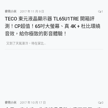
麥兜小米
2017 年 11 月 9 日
1
TECO 東元液晶顯示器 TL65U1TRE 開箱評
測！CP超值！65吋大螢幕、真 4K + 杜比環繞
音效，給你極致的影音體驗！
又到了天氣漸冷，待在家比...
麥兜小米
2017 年 10 月 17 日
0