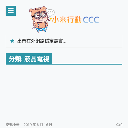
Skip
to
content
出門在外網路穩定最實在 「台灣大哥大」榮獲 4G/5G 在線率全球 NO.3 全台第一與全台六冠王實測心得，走到哪順到哪！
「AUSNAT R1 錄音卡」開箱評測~ 終結會議紀錄地獄，自動生成摘要報告，200+語言翻譯，旅遊最強搭檔。
CP 值天花板~ Bongcom BS5 足球君開箱~ 短焦投影機 3千元就能擁有！ 折扣碼在這～
分類:
液晶電視
專為 PC上的 XBOX和掌機設計的 FireCuda X1070 SSD 固態硬碟開箱 評測
台灣製攝影機在這裡，100%全無線設計 SpotCam Solo Eco 太陽能防水雲端攝影機 SpotCam Solo 3 2.5K高畫質戶外攝影機 開箱 評測
電力超超超持久 MSI 微星 Prestige 14 AI+ D3MG-031TW 14吋 開箱評價，AI輕薄商務筆電 Copilot+ PC
超懂拍、耐用 AI 街拍機~ realme 16 Pro 開箱評價~ 2 億畫素 LumaColor 影像、持久續航與 IP69K 高防護
防窺黑科技 Galaxy S26 Ultra系列保護貼怎麼選？imos AR 低反光玻璃、藍寶石鏡頭貼與軍規防摔殼完整開箱評價
AI 支付 一錶搞定大小事 Xiaomi Watch 5 開箱 評測
超驚艷 讓人一眼就愛上 LENOVO 聯想 Yoga Book 9 14吋 AI輕薄筆電 開箱 評測
美到讓人超想擁有 moto pad 60 系列 與 Moto | Swarovski razr 60 冰藍限定版本 開箱 評測
好用的 EaseUS Partition Master 讓您輕鬆的移除與格式化有防寫保護的隨身碟或SD卡
一鍵修復模糊影片、舊照的 AI 好幫手! VideoProc Converter AI 新版全解析 × 年末優惠，一篇全看懂
小朋友才做選擇 投影機 RGB藍牙音響 氛圍情境燈 我通通都要！ Starfish 2 幻彩膠囊投影機｜結合「 智慧投影 & 煥彩流動 」的沈浸式生活新體驗
麥兜小米
2019 年 8 月 16 日
0