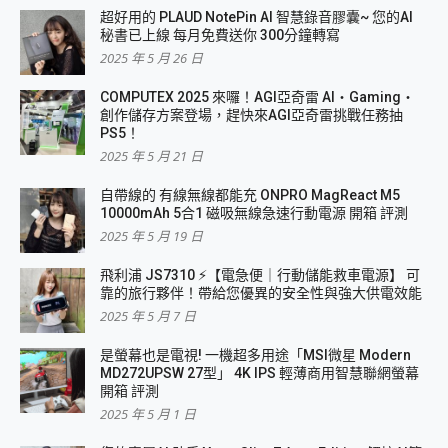
超好用的 PLAUD NotePin AI 智慧錄音膠囊~ 您的AI
秘書已上線 每月免費送你 300分鐘轉寫
2025 年 5 月 26 日
COMPUTEX 2025 來囉！AGI亞奇雷 AI・Gaming・
創作儲存方案登場，趕快來AGI亞奇雷挑戰任務抽
PS5！
2025 年 5 月 21 日
自帶線的 有線無線都能充 ONPRO MagReact M5
10000mAh 5合1 磁吸無線急速行動電源 開箱 評測
2025 年 5 月 19 日
飛利浦 JS7310 ⚡【電急便｜行動儲能救車電源】 可
靠的旅行夥伴！帶給您優異的安全性與強大供電效能
2025 年 5 月 7 日
是螢幕也是電視! 一機超多用途「MSI微星 Modern
MD272UPSW 27型」 4K IPS 輕薄商用智慧聯網螢幕
開箱 評測
2025 年 5 月 1 日