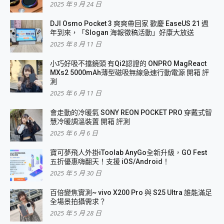
2025 年 9 月 24 日
DJI Osmo Pocket 3 爽爽帶回家 歡慶 EaseUS 21 週
年到來，「Slogan 海報徵稿活動」好康大放送
2025 年 8 月 11 日
小巧好吸不擋鏡頭 有Qi2認證的 ONPRO MagReact
MXs2 5000mAh薄型磁吸無線急速行動電源 開箱 評
測
2025 年 6 月 11 日
會走動的冷暖氣 SONY REON POCKET PRO 穿戴式智
慧冷暖調溫裝置 開箱 評測
2025 年 6 月 6 日
寶可夢飛人外掛iToolab AnyGo全新升級，GO Fest
五折優惠嗨翻天！支援 iOS/Android！
2025 年 5 月 30 日
百倍變焦實測~ vivo X200 Pro 與 S25 Ultra 誰能滿足
全場景拍攝需求？
2025 年 5 月 28 日