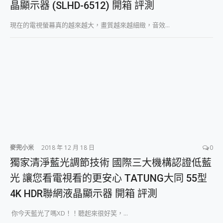
晶顯示器 (SLHD-6512) 開箱 評測
2億 APO蔡司長焦神機降臨~ vivo X200 Pro、vivo X200 就是這麼好拍
EaseUS Vocal Remover 免費線上去聲器一鍵去除人聲 人聲 音樂分離 2024 消除人聲推薦
現在的電視螢幕真的越來越大，畫質越來越細緻，音效...
3 個超值 MHN 飛人工具分享~~ iToolab AnyGo 魔物獵人 Now飛人 ios教學 不出門也可以到處走
Locawhere AnyTo 寶可夢飛人 AnyTo 不出門也可以飛遍全世界
小體積 40000mAh 超大容量 一次充5個設備 充好充滿 CUKTECH 酷態科 300W 微型充電站 開箱 評測
97.3% 恢復率，資料救援就是這麼簡單 EaseUS Data Recovery Wizard Free 18.0.0 業界最好的資料救援軟體
磁碟系統大風吹 有了 磁碟管理程式 EaseUS Partition Master 就是這麼簡單
全新 SONY Xperia 1 VI 開箱! 相機實測! 長焦覆蓋更遠更清晰、2日長續航、頂尖影音娛樂效能~
Xiaomi 14 Ultra 開箱 評測~ 有深度的 Leica 影像旗艦手機! 加碼小旗艦 Xiaomi 14 開箱 評測
vivo TWS 3e 真無線藍牙耳機智慧降噪升級、音質明亮溫潤，並支援雙設備連接~
MSI Claw 掌機專屬配件包 來囉 完美保護 MSI Claw A1M-026TW 電競掌機
人像旗艦 vivo V30 系列 開箱 評測! 首搭蔡司光學鏡頭、攝影棚級柔光環、拍攝功能最好玩的美拍神機 vivo V30 Pro
多個願望一次滿足 超強散熱 微星 MSI Claw A1M-026TW 電競掌機 開箱 評測
麥兜小米
2018 年 12 月 18 日
0
一吸完美對位 擁有超強吸力與超好用的隱磁支架 O-ONE MAG 最會吸的行動電源 開箱 評測
獨家清淨藍光調節技術 國際三大機構認證低藍
OPPO 哈蘇 300mm 專業增距鏡實測：Find X9 Ultra 光學長焦隨手拍，紀錄生活就是這麼簡單
Motorola edge 70 pro 及 moto g37 power上市，登錄在送飛利浦氣炸鍋
光 讓您看電視看的更安心 TATUNG大同 55型
近八千元的 Soundcore Liberty 5 Pro Max，有螢幕的耳機會是智商稅嗎?
4K HDR聯網液晶顯示器 開箱 評測
ASUS Pad 全面應援 Me Time，加碼愛奇藝黃金雙周卡體驗，專案價最低 NT$0 起
你今天藍光了嗎XD！！聽起來很好笑，...