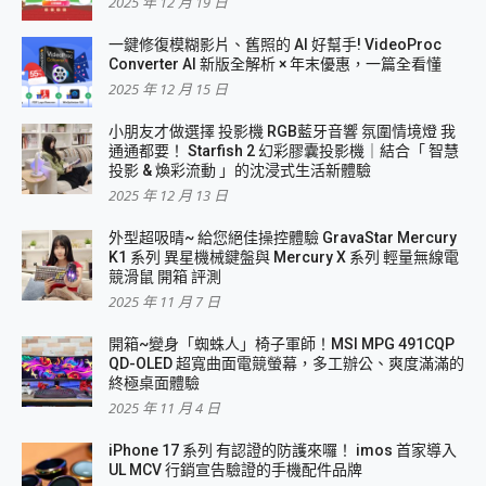
2025 年 12 月 19 日
一鍵修復模糊影片、舊照的 AI 好幫手! VideoProc
Converter AI 新版全解析 × 年末優惠，一篇全看懂
2025 年 12 月 15 日
小朋友才做選擇 投影機 RGB藍牙音響 氛圍情境燈 我
通通都要！ Starfish 2 幻彩膠囊投影機｜結合「 智慧
投影 & 煥彩流動 」的沈浸式生活新體驗
2025 年 12 月 13 日
外型超吸晴~ 給您絕佳操控體驗 GravaStar Mercury
K1 系列 異星機械鍵盤與 Mercury X 系列 輕量無線電
競滑鼠 開箱 評測
2025 年 11 月 7 日
開箱~變身「蜘蛛人」椅子軍師！MSI MPG 491CQP
QD-OLED 超寬曲面電競螢幕，多工辦公、爽度滿滿的
終極桌面體驗
2025 年 11 月 4 日
iPhone 17 系列 有認證的防護來囉！ imos 首家導入
UL MCV 行銷宣告驗證的手機配件品牌