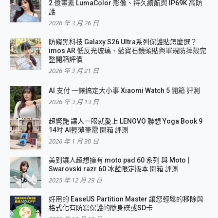
2 億畫素 LumaColor 影像、持久續航與 IP69K 高防
護
2026 年 3 月 26 日
防窺黑科技 Galaxy S26 Ultra系列保護貼怎麼選？
imos AR 低反光玻璃、藍寶石鏡頭貼與軍規防摔殼完
整開箱評價
2026 年 3 月 21 日
AI 支付 一錶搞定大小事 Xiaomi Watch 5 開箱 評測
2026 年 3 月 13 日
超驚艷 讓人一眼就愛上 LENOVO 聯想 Yoga Book 9
14吋 AI輕薄筆電 開箱 評測
2026 年 1 月 30 日
美到讓人超想擁有 moto pad 60 系列 與 Moto |
Swarovski razr 60 冰藍限定版本 開箱 評測
2025 年 12 月 29 日
好用的 EaseUS Partition Master 讓您輕鬆的移除與
格式化有防寫保護的隨身碟或SD卡