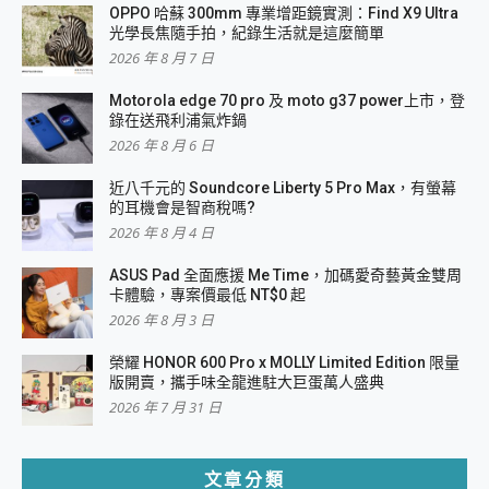
OPPO 哈蘇 300mm 專業增距鏡實測：Find X9 Ultra
光學長焦隨手拍，紀錄生活就是這麼簡單
2026 年 8 月 7 日
Motorola edge 70 pro 及 moto g37 power上市，登
錄在送飛利浦氣炸鍋
2026 年 8 月 6 日
近八千元的 Soundcore Liberty 5 Pro Max，有螢幕
的耳機會是智商稅嗎?
2026 年 8 月 4 日
ASUS Pad 全面應援 Me Time，加碼愛奇藝黃金雙周
卡體驗，專案價最低 NT$0 起
2026 年 8 月 3 日
榮耀 HONOR 600 Pro x MOLLY Limited Edition 限量
版開賣，攜手味全龍進駐大巨蛋萬人盛典
2026 年 7 月 31 日
文章分類