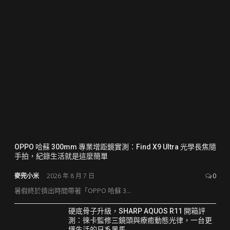
OPPO 哈蘇 300mm 專業增距鏡實測：Find X9 Ultra 光學長焦隨
手拍，紀錄生活就是這麼簡單
麥兜小米
2026 年 8 月 7 日
0
暑假終於擠出時間帶著「OPPO 哈蘇 3...
硬底骨子升級，SHARP AQUOS R11 開箱評
測：徠卡監修三鏡頭與療癒動態光律，一台更
懂生活的日系黑馬