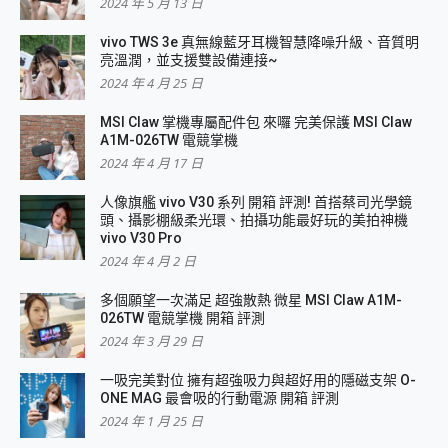
2024 年 5 月 13 日
vivo TWS 3e 真無線藍牙耳機智慧降噪升級、音質明
亮溫潤，並支援雙設備連接~
2024 年 4 月 25 日
MSI Claw 掌機專屬配件包 來囉 完美保護 MSI Claw
A1M-026TW 電競掌機
2024 年 4 月 17 日
人像旗艦 vivo V30 系列 開箱 評測! 首搭蔡司光學鏡
頭、攝影棚級柔光環、拍攝功能最好玩的美拍神機
vivo V30 Pro
2024 年 4 月 2 日
多個願望一次滿足 超強散熱 微星 MSI Claw A1M-
026TW 電競掌機 開箱 評測
2024 年 3 月 29 日
一吸完美對位 擁有超強吸力與超好用的隱磁支架 O-
ONE MAG 最會吸的行動電源 開箱 評測
2024 年 1 月 25 日