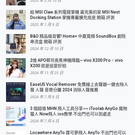
2025 年 2 月 10 日
給 MSI Claw 系列電競掌機 最完美的家 MSI Nest
Docking Station 掌機專屬擴充底座 開箱 評測
2025 年 1 月 9 日
B&O 精品級音響! Home+ 中嘉寬頻 SoundBox 劇院
串流盒 開箱 評測
2024 年 12 月 10 日
2億 APO蔡司長焦神機降臨~ vivo X200 Pro、vivo
X200 就是這麼好拍
2024 年 11 月 25 日
EaseUS Vocal Remover 免費線上去聲器一鍵去除人
聲 人聲 音樂分離 2024 消除人聲推薦
2024 年 7 月 8 日
3 個超值 MHN 飛人工具分享~~ iToolab AnyGo 魔物
獵人 Now飛人 ios教學 不出門也可以到處走
2024 年 7 月 4 日
Locawhere AnyTo 寶可夢飛人 AnyTo 不出門也可以