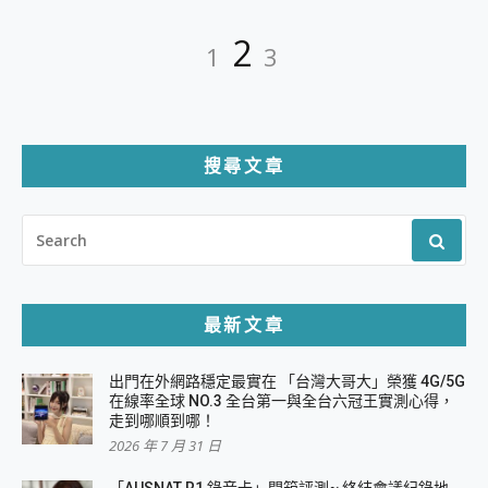
文
Page
Page
Page
2
1
3
章
分
頁
搜尋文章
SEARCH
FOR:
最新文章
出門在外網路穩定最實在 「台灣大哥大」榮獲 4G/5G
在線率全球 NO.3 全台第一與全台六冠王實測心得，
走到哪順到哪！
2026 年 7 月 31 日