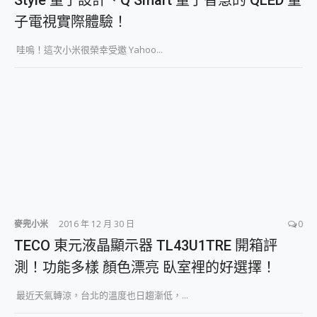
Style 量子設計、Q Smart 量子智慧的 QLED 量
子電視實際體驗！
哇嗚！這次小米很榮幸受邀 Yahoo...
麥兜小米
2016 年 12 月 30 日
0
TECO 東元液晶顯示器 TL43U1TRE 開箱評
測！功能多樣 顏色漂亮 臥室裡的好選擇！
最近天氣轉涼，台北的溫度也日趨漸低，...