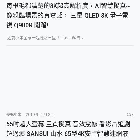
外型超吸晴~ 給您絕佳操控體驗 GravaStar Mercury K1 系列 異星機械鍵盤與 Mercury X 系列 輕量無線電競滑鼠 開箱 評測
每根毛都清楚的8K超高解析度，AI智慧擬真~
開箱~變身「蜘蛛人」椅子軍師！MSI MPG 491CQP QD-OLED 超寬曲面電競螢幕，多工辦公、爽度滿滿的終極桌面體驗
像親臨場景的真實感， 三星 QLED 8K 量子電
iPhone 17 系列 有認證的防護來囉！ imos 首家導入 UL MCV 行銷宣告驗證的手機配件品牌
DJI Osmo Pocket 3 爽爽帶回家 歡慶 EaseUS 21 週年到來，「Slogan 海報徵稿活動」好康大放送
視 Q900R 開箱!
小巧好吸不擋鏡頭 有Qi2認證的 ONPRO MagReact MXs2 5000mAh薄型磁吸無線急速行動電源 開箱 評測
會走動的冷暖氣 SONY REON POCKET PRO 穿戴式智慧冷暖調溫裝置 開箱 評測
之前小米全家一起體驗三星「世界上顏質...
寶可夢飛人外掛iToolab AnyGo全新升級，GO Fest 五折優惠嗨翻天！支援 iOS/Android！
百倍變焦實測~ vivo X200 Pro 與 S25 Ultra 誰能滿足全場景拍攝需求？
超好用的 PLAUD NotePin AI 智慧錄音膠囊~ 您的AI 秘書已上線 每月免費送你 300分鐘轉寫
COMPUTEX 2025 來囉！AGI亞奇雷 AI・Gaming・創作儲存方案登場，趕快來AGI亞奇雷挑戰任務抽 PS5！
自帶線的 有線無線都能充 ONPRO MagReact M5 10000mAh 5合1 磁吸無線急速行動電源 開箱 評測
飛利浦 JS7310 ⚡【電急便｜行動儲能救車電源】 可靠的旅行夥伴！帶給您優異的安全性與強大供電效能
是螢幕也是電視! 一機超多用途「MSI微星 Modern MD272UPSW 27型」 4K IPS 輕薄商用智慧聯網螢幕 開箱 評測
您的專屬AI 助手 Yoga Slim 7 Aura Edition 觸控AI筆電 開箱 評測
realme 14 Pro 超硬軍規、冰感變色實測，realme 14 5G 遊戲戰鬥值爆表，效能x娛樂全都要！
iPhone、Apple Watch、AirPods耳機 三個設備充電一起搞定 ONPRO MagReact™ M3 3 in 1可攜摺疊無線充電器 開箱 評測
動靜皆宜「HUAWEI FreeArc」開放式耳掛耳機，無感配戴! 超穩超服貼，音質、通話也很優質
麥兜小米
2019 年 4 月 8 日
3
好玩好拍 vivo V50 ~ 口袋裡的 Zeiss 潮流攝影棚!
65吋超大螢幕 畫質擬真 音效震撼 看影片追劇
25種洗烘模式一機搞定! Roborock 衣莉莎白 H1 Neo分子篩洗脫烘 AI 滾筒洗衣機
給 MSI Claw 系列電競掌機 最完美的家 MSI Nest Docking Station 掌機專屬擴充底座 開箱 評測
超過癮 SANSUI 山水 65型4K安卓智慧連網液
B&O 精品級音響! Home+ 中嘉寬頻 SoundBox 劇院串流盒 開箱 評測