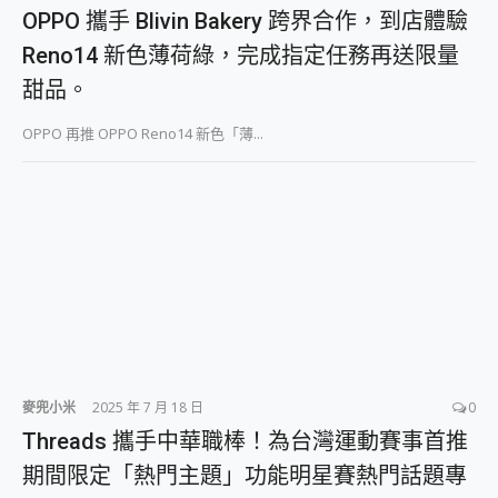
外型超吸晴~ 給您絕佳操控體驗 GravaStar Mercury K1 系列 異星機械鍵盤與 Mercury X 系列 輕量無線電競滑鼠 開箱 評測
OPPO 攜手 Blivin Bakery 跨界合作，到店體驗
開箱~變身「蜘蛛人」椅子軍師！MSI MPG 491CQP QD-OLED 超寬曲面電競螢幕，多工辦公、爽度滿滿的終極桌面體驗
Reno14 新色薄荷綠，完成指定任務再送限量
iPhone 17 系列 有認證的防護來囉！ imos 首家導入 UL MCV 行銷宣告驗證的手機配件品牌
DJI Osmo Pocket 3 爽爽帶回家 歡慶 EaseUS 21 週年到來，「Slogan 海報徵稿活動」好康大放送
甜品。
小巧好吸不擋鏡頭 有Qi2認證的 ONPRO MagReact MXs2 5000mAh薄型磁吸無線急速行動電源 開箱 評測
會走動的冷暖氣 SONY REON POCKET PRO 穿戴式智慧冷暖調溫裝置 開箱 評測
OPPO 再推 OPPO Reno14 新色「薄...
寶可夢飛人外掛iToolab AnyGo全新升級，GO Fest 五折優惠嗨翻天！支援 iOS/Android！
百倍變焦實測~ vivo X200 Pro 與 S25 Ultra 誰能滿足全場景拍攝需求？
超好用的 PLAUD NotePin AI 智慧錄音膠囊~ 您的AI 秘書已上線 每月免費送你 300分鐘轉寫
COMPUTEX 2025 來囉！AGI亞奇雷 AI・Gaming・創作儲存方案登場，趕快來AGI亞奇雷挑戰任務抽 PS5！
自帶線的 有線無線都能充 ONPRO MagReact M5 10000mAh 5合1 磁吸無線急速行動電源 開箱 評測
飛利浦 JS7310 ⚡【電急便｜行動儲能救車電源】 可靠的旅行夥伴！帶給您優異的安全性與強大供電效能
是螢幕也是電視! 一機超多用途「MSI微星 Modern MD272UPSW 27型」 4K IPS 輕薄商用智慧聯網螢幕 開箱 評測
您的專屬AI 助手 Yoga Slim 7 Aura Edition 觸控AI筆電 開箱 評測
realme 14 Pro 超硬軍規、冰感變色實測，realme 14 5G 遊戲戰鬥值爆表，效能x娛樂全都要！
iPhone、Apple Watch、AirPods耳機 三個設備充電一起搞定 ONPRO MagReact™ M3 3 in 1可攜摺疊無線充電器 開箱 評測
動靜皆宜「HUAWEI FreeArc」開放式耳掛耳機，無感配戴! 超穩超服貼，音質、通話也很優質
麥兜小米
2025 年 7 月 18 日
0
好玩好拍 vivo V50 ~ 口袋裡的 Zeiss 潮流攝影棚!
Threads 攜手中華職棒！為台灣運動賽事首推
25種洗烘模式一機搞定! Roborock 衣莉莎白 H1 Neo分子篩洗脫烘 AI 滾筒洗衣機
給 MSI Claw 系列電競掌機 最完美的家 MSI Nest Docking Station 掌機專屬擴充底座 開箱 評測
期間限定「熱門主題」功能明星賽熱門話題專
B&O 精品級音響! Home+ 中嘉寬頻 SoundBox 劇院串流盒 開箱 評測