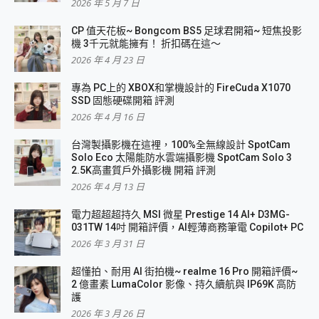
2026 年 5 月 7 日
CP 值天花板~ Bongcom BS5 足球君開箱~ 短焦投影
機 3千元就能擁有！ 折扣碼在這～
2026 年 4 月 23 日
專為 PC上的 XBOX和掌機設計的 FireCuda X1070
SSD 固態硬碟開箱 評測
2026 年 4 月 16 日
台灣製攝影機在這裡，100%全無線設計 SpotCam
Solo Eco 太陽能防水雲端攝影機 SpotCam Solo 3
2.5K高畫質戶外攝影機 開箱 評測
2026 年 4 月 13 日
電力超超超持久 MSI 微星 Prestige 14 AI+ D3MG-
031TW 14吋 開箱評價，AI輕薄商務筆電 Copilot+ PC
2026 年 3 月 31 日
超懂拍、耐用 AI 街拍機~ realme 16 Pro 開箱評價~
2 億畫素 LumaColor 影像、持久續航與 IP69K 高防
護
2026 年 3 月 26 日