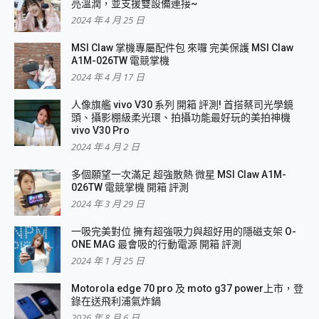
亮溫潤，並支援雙設備連接~
2024 年 4 月 25 日
MSI Claw 掌機專屬配件包 來囉 完美保護 MSI Claw
A1M-026TW 電競掌機
2024 年 4 月 17 日
人像旗艦 vivo V30 系列 開箱 評測! 首搭蔡司光學鏡
頭、攝影棚級柔光環、拍攝功能最好玩的美拍神機
vivo V30 Pro
2024 年 4 月 2 日
多個願望一次滿足 超強散熱 微星 MSI Claw A1M-
026TW 電競掌機 開箱 評測
2024 年 3 月 29 日
一吸完美對位 擁有超強吸力與超好用的隱磁支架 O-
ONE MAG 最會吸的行動電源 開箱 評測
2024 年 1 月 25 日
Motorola edge 70 pro 及 moto g37 power上市，登
錄在送飛利浦氣炸鍋
2026 年 8 月 6 日