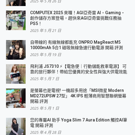
2025 年 5 月 26 日
COMPUTEX 2025 來囉！AGI亞奇雷 AI・Gaming・
創作儲存方案登場，趕快來AGI亞奇雷挑戰任務抽
PS5！
2025 年 5 月 21 日
自帶線的 有線無線都能充 ONPRO MagReact M5
10000mAh 5合1 磁吸無線急速行動電源 開箱 評測
2025 年 5 月 19 日
飛利浦 JS7310 ⚡【電急便｜行動儲能救車電源】 可
靠的旅行夥伴！帶給您優異的安全性與強大供電效能
2025 年 5 月 7 日
是螢幕也是電視! 一機超多用途「MSI微星 Modern
MD272UPSW 27型」 4K IPS 輕薄商用智慧聯網螢幕
開箱 評測
2025 年 5 月 1 日
您的專屬AI 助手 Yoga Slim 7 Aura Edition 觸控AI筆
電 開箱 評測
2025 年 4 月 28 日