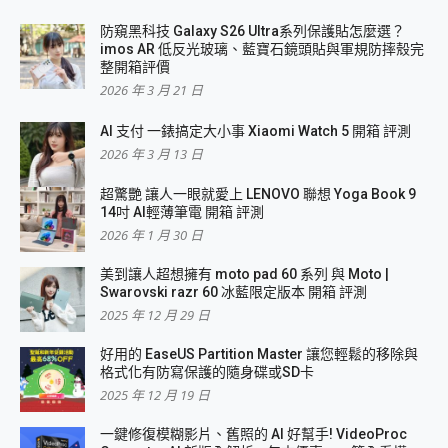
防窺黑科技 Galaxy S26 Ultra系列保護貼怎麼選？
imos AR 低反光玻璃、藍寶石鏡頭貼與軍規防摔殼完
整開箱評價
2026 年 3 月 21 日
AI 支付 一錶搞定大小事 Xiaomi Watch 5 開箱 評測
2026 年 3 月 13 日
超驚艷 讓人一眼就愛上 LENOVO 聯想 Yoga Book 9
14吋 AI輕薄筆電 開箱 評測
2026 年 1 月 30 日
美到讓人超想擁有 moto pad 60 系列 與 Moto |
Swarovski razr 60 冰藍限定版本 開箱 評測
2025 年 12 月 29 日
好用的 EaseUS Partition Master 讓您輕鬆的移除與
格式化有防寫保護的隨身碟或SD卡
2025 年 12 月 19 日
一鍵修復模糊影片、舊照的 AI 好幫手! VideoProc