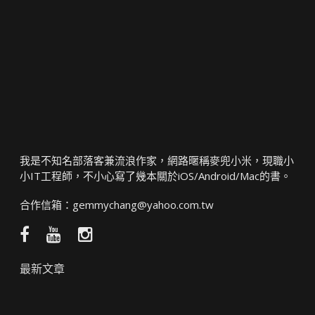
我是不知名部落客兼流浪作家，網路暱稱麥兜小米，現職小
小IT工程師，不小心寫了幾本關於iOS/Android/Mac的書。
合作信箱：
gemmychang@yahoo.com.tw
Facebook
YouTube
Instagram
粉
頻
絲
道
最新文章
團