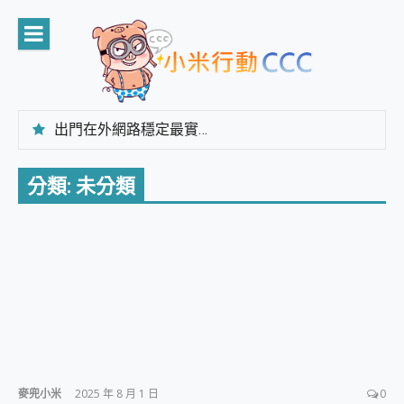
Skip
to
content
出門在外網路穩定最實在 「台灣大哥大」榮獲 4G/5G 在線率全球 NO.3 全台第一與全台六冠王實測心得，走到哪順到哪！
「AUSNAT R1 錄音卡」開箱評測~ 終結會議紀錄地獄，自動生成摘要報告，200+語言翻譯，旅遊最強搭檔。
CP 值天花板~ Bongcom BS5 足球君開箱~ 短焦投影機 3千元就能擁有！ 折扣碼在這～
分類:
未分類
專為 PC上的 XBOX和掌機設計的 FireCuda X1070 SSD 固態硬碟開箱 評測
台灣製攝影機在這裡，100%全無線設計 SpotCam Solo Eco 太陽能防水雲端攝影機 SpotCam Solo 3 2.5K高畫質戶外攝影機 開箱 評測
電力超超超持久 MSI 微星 Prestige 14 AI+ D3MG-031TW 14吋 開箱評價，AI輕薄商務筆電 Copilot+ PC
超懂拍、耐用 AI 街拍機~ realme 16 Pro 開箱評價~ 2 億畫素 LumaColor 影像、持久續航與 IP69K 高防護
防窺黑科技 Galaxy S26 Ultra系列保護貼怎麼選？imos AR 低反光玻璃、藍寶石鏡頭貼與軍規防摔殼完整開箱評價
AI 支付 一錶搞定大小事 Xiaomi Watch 5 開箱 評測
超驚艷 讓人一眼就愛上 LENOVO 聯想 Yoga Book 9 14吋 AI輕薄筆電 開箱 評測
美到讓人超想擁有 moto pad 60 系列 與 Moto | Swarovski razr 60 冰藍限定版本 開箱 評測
好用的 EaseUS Partition Master 讓您輕鬆的移除與格式化有防寫保護的隨身碟或SD卡
一鍵修復模糊影片、舊照的 AI 好幫手! VideoProc Converter AI 新版全解析 × 年末優惠，一篇全看懂
小朋友才做選擇 投影機 RGB藍牙音響 氛圍情境燈 我通通都要！ Starfish 2 幻彩膠囊投影機｜結合「 智慧投影 & 煥彩流動 」的沈浸式生活新體驗
麥兜小米
2025 年 8 月 1 日
0