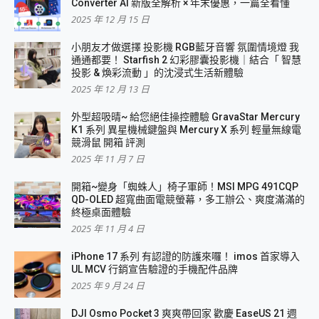
Converter AI 新版全解析 × 年末優惠，一篇全看懂
2025 年 12 月 15 日
小朋友才做選擇 投影機 RGB藍牙音響 氛圍情境燈 我
通通都要！ Starfish 2 幻彩膠囊投影機｜結合「 智慧
投影 & 煥彩流動 」的沈浸式生活新體驗
2025 年 12 月 13 日
外型超吸晴~ 給您絕佳操控體驗 GravaStar Mercury
K1 系列 異星機械鍵盤與 Mercury X 系列 輕量無線電
競滑鼠 開箱 評測
2025 年 11 月 7 日
開箱~變身「蜘蛛人」椅子軍師！MSI MPG 491CQP
QD-OLED 超寬曲面電競螢幕，多工辦公、爽度滿滿的
終極桌面體驗
2025 年 11 月 4 日
iPhone 17 系列 有認證的防護來囉！ imos 首家導入
UL MCV 行銷宣告驗證的手機配件品牌
2025 年 9 月 24 日
DJI Osmo Pocket 3 爽爽帶回家 歡慶 EaseUS 21 週