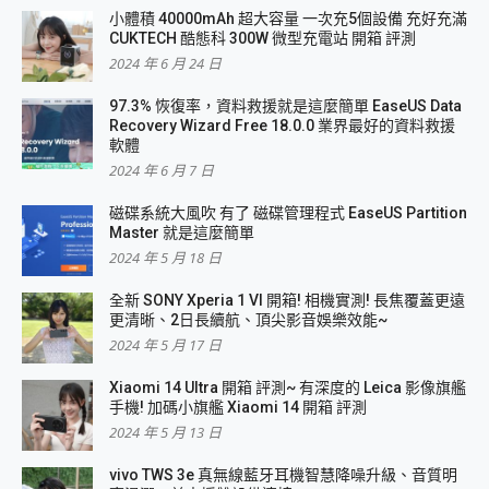
小體積 40000mAh 超大容量 一次充5個設備 充好充滿
CUKTECH 酷態科 300W 微型充電站 開箱 評測
2024 年 6 月 24 日
97.3% 恢復率，資料救援就是這麼簡單 EaseUS Data
Recovery Wizard Free 18.0.0 業界最好的資料救援
軟體
2024 年 6 月 7 日
磁碟系統大風吹 有了 磁碟管理程式 EaseUS Partition
Master 就是這麼簡單
2024 年 5 月 18 日
全新 SONY Xperia 1 VI 開箱! 相機實測! 長焦覆蓋更遠
更清晰、2日長續航、頂尖影音娛樂效能~
2024 年 5 月 17 日
Xiaomi 14 Ultra 開箱 評測~ 有深度的 Leica 影像旗艦
手機! 加碼小旗艦 Xiaomi 14 開箱 評測
2024 年 5 月 13 日
vivo TWS 3e 真無線藍牙耳機智慧降噪升級、音質明