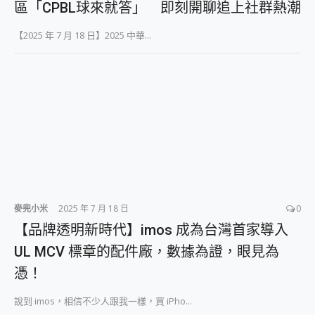
區「CPBL球來就答」 即刻開聊追上社群熱潮
2億 APO蔡司長焦神機降臨~ vivo X200 Pro、vivo X200 就是這麼好拍
EaseUS Vocal Remover 免費線上去聲器一鍵去除人聲 人聲 音樂分離 2024 消除人聲推薦
【2025 年 7 月 18 日】2025 中華...
3 個超值 MHN 飛人工具分享~~ iToolab AnyGo 魔物獵人 Now飛人 ios教學 不出門也可以到處走
Locawhere AnyTo 寶可夢飛人 AnyTo 不出門也可以飛遍全世界
小體積 40000mAh 超大容量 一次充5個設備 充好充滿 CUKTECH 酷態科 300W 微型充電站 開箱 評測
97.3% 恢復率，資料救援就是這麼簡單 EaseUS Data Recovery Wizard Free 18.0.0 業界最好的資料救援軟體
磁碟系統大風吹 有了 磁碟管理程式 EaseUS Partition Master 就是這麼簡單
全新 SONY Xperia 1 VI 開箱! 相機實測! 長焦覆蓋更遠更清晰、2日長續航、頂尖影音娛樂效能~
Xiaomi 14 Ultra 開箱 評測~ 有深度的 Leica 影像旗艦手機! 加碼小旗艦 Xiaomi 14 開箱 評測
vivo TWS 3e 真無線藍牙耳機智慧降噪升級、音質明亮溫潤，並支援雙設備連接~
MSI Claw 掌機專屬配件包 來囉 完美保護 MSI Claw A1M-026TW 電競掌機
人像旗艦 vivo V30 系列 開箱 評測! 首搭蔡司光學鏡頭、攝影棚級柔光環、拍攝功能最好玩的美拍神機 vivo V30 Pro
多個願望一次滿足 超強散熱 微星 MSI Claw A1M-026TW 電競掌機 開箱 評測
麥兜小米
2025 年 7 月 18 日
0
一吸完美對位 擁有超強吸力與超好用的隱磁支架 O-ONE MAG 最會吸的行動電源 開箱 評測
【品牌透明新時代】imos 成為台灣首家導入
Motorola edge 70 pro 及 moto g37 power上市，登錄在送飛利浦氣炸鍋
近八千元的 Soundcore Liberty 5 Pro Max，有螢幕的耳機會是智商稅嗎?
UL MCV 標章的配件廠，數據為證，眼見為
ASUS Pad 全面應援 Me Time，加碼愛奇藝黃金雙周卡體驗，專案價最低 NT$0 起
憑！
榮耀 HONOR 600 Pro x MOLLY Limited Edition 限量版開賣，攜手味全龍進駐大巨蛋萬人盛典
說到 imos，相信不少人跟我一樣，買 iPho...