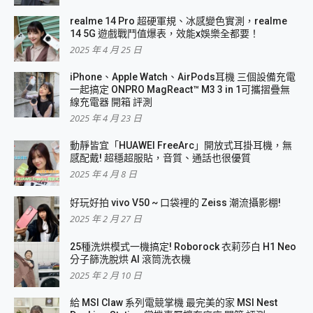
realme 14 Pro 超硬軍規、冰感變色實測，realme
14 5G 遊戲戰鬥值爆表，效能x娛樂全都要！
2025 年 4 月 25 日
iPhone、Apple Watch、AirPods耳機 三個設備充電
一起搞定 ONPRO MagReact™ M3 3 in 1可攜摺疊無
線充電器 開箱 評測
2025 年 4 月 23 日
動靜皆宜「HUAWEI FreeArc」開放式耳掛耳機，無
感配戴! 超穩超服貼，音質、通話也很優質
2025 年 4 月 8 日
好玩好拍 vivo V50 ~ 口袋裡的 Zeiss 潮流攝影棚!
2025 年 2 月 27 日
25種洗烘模式一機搞定! Roborock 衣莉莎白 H1 Neo
分子篩洗脫烘 AI 滾筒洗衣機
2025 年 2 月 10 日
給 MSI Claw 系列電競掌機 最完美的家 MSI Nest