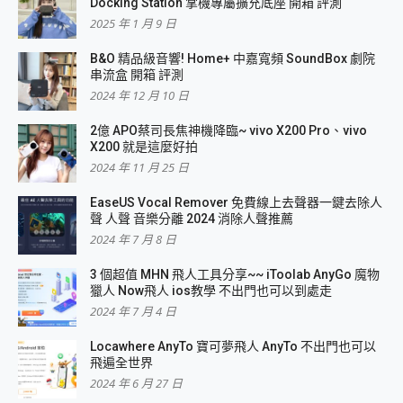
Docking Station 掌機專屬擴充底座 開箱 評測
2025 年 1 月 9 日
B&O 精品級音響! Home+ 中嘉寬頻 SoundBox 劇院
串流盒 開箱 評測
2024 年 12 月 10 日
2億 APO蔡司長焦神機降臨~ vivo X200 Pro、vivo
X200 就是這麼好拍
2024 年 11 月 25 日
EaseUS Vocal Remover 免費線上去聲器一鍵去除人
聲 人聲 音樂分離 2024 消除人聲推薦
2024 年 7 月 8 日
3 個超值 MHN 飛人工具分享~~ iToolab AnyGo 魔物
獵人 Now飛人 ios教學 不出門也可以到處走
2024 年 7 月 4 日
Locawhere AnyTo 寶可夢飛人 AnyTo 不出門也可以
飛遍全世界
2024 年 6 月 27 日