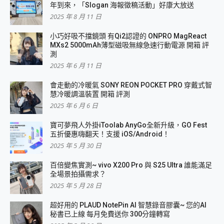
年到來，「Slogan 海報徵稿活動」好康大放送
2025 年 8 月 11 日
小巧好吸不擋鏡頭 有Qi2認證的 ONPRO MagReact
MXs2 5000mAh薄型磁吸無線急速行動電源 開箱 評
測
2025 年 6 月 11 日
會走動的冷暖氣 SONY REON POCKET PRO 穿戴式智
慧冷暖調溫裝置 開箱 評測
2025 年 6 月 6 日
寶可夢飛人外掛iToolab AnyGo全新升級，GO Fest
五折優惠嗨翻天！支援 iOS/Android！
2025 年 5 月 30 日
百倍變焦實測~ vivo X200 Pro 與 S25 Ultra 誰能滿足
全場景拍攝需求？
2025 年 5 月 28 日
超好用的 PLAUD NotePin AI 智慧錄音膠囊~ 您的AI
秘書已上線 每月免費送你 300分鐘轉寫