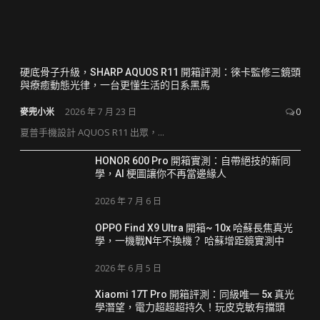
硬底骨子升級，SHARP AQUOS R11 開箱評測：徠卡監修三鏡頭
與療癒動態光律，一台更懂生活的日系黑馬
麥兜小米
2026 年 7 月 23 日
0
夏普手機設計 AQUOS R11 出眾，...
HONOR 600 Pro 開箱實測：自帶絕技的新同
學，AI 梗圖讓你不再當邊緣人
2026 年 7 月 6 日
OPPO Find X9 Ultra 開箱~ 10x 哈蘇長焦真光
學，一機戰N年不換機？ 哈蘇增距鏡實測中
2026 年 6 月 5 日
Xiaomi 17T Pro 開箱評測：同級唯一 5x 真光
學潛望，電力超超超持久！玩皮克敏有擋頭