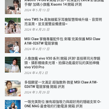
Xiaomi 14 Ultra 開箱 評測~ 有深度的 Leica 影像旗艦
手機! 加碼小旗艦 Xiaomi 14 開箱 評測
2024 年 5 月 13 日
vivo TWS 3e 真無線藍牙耳機智慧降噪升級、音質明
亮溫潤，並支援雙設備連接~
2024 年 4 月 25 日
MSI Claw 掌機專屬配件包 來囉 完美保護 MSI Claw
A1M-026TW 電競掌機
2024 年 4 月 17 日
人像旗艦 vivo V30 系列 開箱 評測! 首搭蔡司光學鏡
頭、攝影棚級柔光環、拍攝功能最好玩的美拍神機
vivo V30 Pro
2024 年 4 月 2 日
多個願望一次滿足 超強散熱 微星 MSI Claw A1M-
026TW 電競掌機 開箱 評測
2024 年 3 月 29 日
一吸完美對位 擁有超強吸力與超好用的隱磁支架 O-
ONE MAG 最會吸的行動電源 開箱 評測