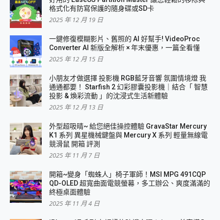
格式化有防寫保護的隨身碟或SD卡
2025 年 12 月 19 日
一鍵修復模糊影片、舊照的 AI 好幫手! VideoProc
Converter AI 新版全解析 × 年末優惠，一篇全看懂
2025 年 12 月 15 日
小朋友才做選擇 投影機 RGB藍牙音響 氛圍情境燈 我
通通都要！ Starfish 2 幻彩膠囊投影機｜結合「 智慧
投影 & 煥彩流動 」的沈浸式生活新體驗
2025 年 12 月 13 日
外型超吸晴~ 給您絕佳操控體驗 GravaStar Mercury
K1 系列 異星機械鍵盤與 Mercury X 系列 輕量無線電
競滑鼠 開箱 評測
2025 年 11 月 7 日
開箱~變身「蜘蛛人」椅子軍師！MSI MPG 491CQP
QD-OLED 超寬曲面電競螢幕，多工辦公、爽度滿滿的
終極桌面體驗
2025 年 11 月 4 日