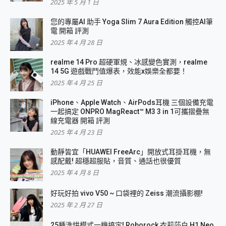
2025 年 5 月 1 日
您的專屬AI 助手 Yoga Slim 7 Aura Edition 觸控AI筆
電 開箱 評測
2025 年 4 月 28 日
realme 14 Pro 超硬軍規、冰感變色實測，realme
14 5G 遊戲戰鬥值爆表，效能x娛樂全都要！
2025 年 4 月 25 日
iPhone、Apple Watch、AirPods耳機 三個設備充電
一起搞定 ONPRO MagReact™ M3 3 in 1可攜摺疊無
線充電器 開箱 評測
2025 年 4 月 23 日
動靜皆宜「HUAWEI FreeArc」開放式耳掛耳機，無
感配戴! 超穩超服貼，音質、通話也很優質
2025 年 4 月 8 日
好玩好拍 vivo V50 ~ 口袋裡的 Zeiss 潮流攝影棚!
2025 年 2 月 27 日
25種洗烘模式一機搞定! Roborock 衣莉莎白 H1 Neo