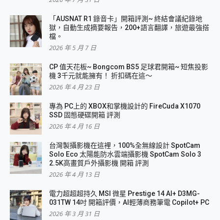
「AUSNAT R1 錄音卡」開箱評測~ 終結會議紀錄地
獄，自動生成摘要報告，200+語言翻譯，旅遊最強搭
檔。
2026 年 5 月 7 日
CP 值天花板~ Bongcom BS5 足球君開箱~ 短焦投影
機 3千元就能擁有！ 折扣碼在這～
2026 年 4 月 23 日
專為 PC上的 XBOX和掌機設計的 FireCuda X1070
SSD 固態硬碟開箱 評測
2026 年 4 月 16 日
台灣製攝影機在這裡，100%全無線設計 SpotCam
Solo Eco 太陽能防水雲端攝影機 SpotCam Solo 3
2.5K高畫質戶外攝影機 開箱 評測
2026 年 4 月 13 日
電力超超超持久 MSI 微星 Prestige 14 AI+ D3MG-
031TW 14吋 開箱評價，AI輕薄商務筆電 Copilot+ PC
2026 年 3 月 31 日