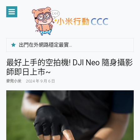
Skip
to
content
出門在外網路穩定最實在 「台灣大哥大」榮獲 4G/5G 在線率全球 NO.3 全台第一與全台六冠王實測心得，走到哪順到哪！
「AUSNAT R1 錄音卡」開箱評測~ 終結會議紀錄地獄，自動生成摘要報告，200+語言翻譯，旅遊最強搭檔。
CP 值天花板~ Bongcom BS5 足球君開箱~ 短焦投影機 3千元就能擁有！ 折扣碼在這～
最好上手的空拍機! DJI Neo 隨身攝影
專為 PC上的 XBOX和掌機設計的 FireCuda X1070 SSD 固態硬碟開箱 評測
師即日上市~
台灣製攝影機在這裡，100%全無線設計 SpotCam Solo Eco 太陽能防水雲端攝影機 SpotCam Solo 3 2.5K高畫質戶外攝影機 開箱 評測
電力超超超持久 MSI 微星 Prestige 14 AI+ D3MG-031TW 14吋 開箱評價，AI輕薄商務筆電 Copilot+ PC
麥兜小米
2024 年 9 月 6 日
超懂拍、耐用 AI 街拍機~ realme 16 Pro 開箱評價~ 2 億畫素 LumaColor 影像、持久續航與 IP69K 高防護
防窺黑科技 Galaxy S26 Ultra系列保護貼怎麼選？imos AR 低反光玻璃、藍寶石鏡頭貼與軍規防摔殼完整開箱評價
AI 支付 一錶搞定大小事 Xiaomi Watch 5 開箱 評測
超驚艷 讓人一眼就愛上 LENOVO 聯想 Yoga Book 9 14吋 AI輕薄筆電 開箱 評測
美到讓人超想擁有 moto pad 60 系列 與 Moto | Swarovski razr 60 冰藍限定版本 開箱 評測
好用的 EaseUS Partition Master 讓您輕鬆的移除與格式化有防寫保護的隨身碟或SD卡
一鍵修復模糊影片、舊照的 AI 好幫手! VideoProc Converter AI 新版全解析 × 年末優惠，一篇全看懂
小朋友才做選擇 投影機 RGB藍牙音響 氛圍情境燈 我通通都要！ Starfish 2 幻彩膠囊投影機｜結合「 智慧投影 & 煥彩流動 」的沈浸式生活新體驗