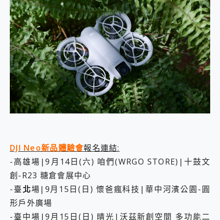
DJI Neo新品體驗會
報名連結:
-高雄場|9月14日(六) 咱們(WRGO STORE)|十鼓文
創-R23 糖倉會展中心
-臺
北
場|9月15日(日) 懷爸瘋科技|華中河濱公園-圓
形戶外廣場
-臺中場|9月15日(日) 晴光|沃茲新創空間 多功能二