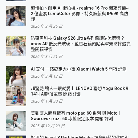
超懂拍、耐用 AI 街拍機~ realme 16 Pro 開箱評價~
2 億畫素 LumaColor 影像、持久續航與 IP69K 高防
護
2026 年 3 月 26 日
防窺黑科技 Galaxy S26 Ultra系列保護貼怎麼選？
imos AR 低反光玻璃、藍寶石鏡頭貼與軍規防摔殼完
整開箱評價
2026 年 3 月 21 日
AI 支付 一錶搞定大小事 Xiaomi Watch 5 開箱 評測
2026 年 3 月 13 日
超驚艷 讓人一眼就愛上 LENOVO 聯想 Yoga Book 9
14吋 AI輕薄筆電 開箱 評測
2026 年 1 月 30 日
美到讓人超想擁有 moto pad 60 系列 與 Moto |
Swarovski razr 60 冰藍限定版本 開箱 評測
2025 年 12 月 29 日
好用的 EaseUS Partition Master 讓您輕鬆的移除與