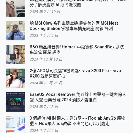
分子篩洗脫烘 AI 滾筒洗衣機
2025 年 2 月 10 日
給 MSI Claw 系列電競掌機 最完美的家 MSI Nest
Docking Station 掌機專屬擴充底座 開箱 評測
2025 年 1 月 9 日
B&O 精品級音響! Home+ 中嘉寬頻 SoundBox 劇院
串流盒 開箱 評測
2024 年 12 月 10 日
2億 APO蔡司長焦神機降臨~ vivo X200 Pro、vivo
X200 就是這麼好拍
2024 年 11 月 25 日
EaseUS Vocal Remover 免費線上去聲器一鍵去除人
聲 人聲 音樂分離 2024 消除人聲推薦
2024 年 7 月 8 日
3 個超值 MHN 飛人工具分享~~ iToolab AnyGo 魔物
獵人 Now飛人 ios教學 不出門也可以到處走
2024 年 7 月 4 日