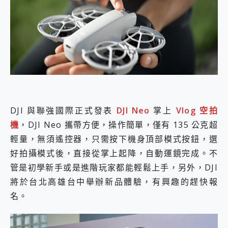
外型超吸晴~ 給您絕佳操控體驗 GravaStar Mercury K1 系列 異星機械鍵盤與 Mercury X 系列 輕量無線電競滑鼠 開箱 評測
開箱~變身「蜘蛛人」椅子軍師！MSI MPG 491CQP QD-OLED 超寬曲面電競螢幕，多工辦公、爽度滿滿的終極桌面體驗
iPhone 17 系列 有認證的防護來囉！ imos 首家導入 UL MCV 行銷宣告驗證的手機配件品牌
DJI Osmo Pocket 3 爽爽帶回家 歡慶 EaseUS 21 週年到來，「Slogan 海報徵稿活動」好康大放送
小巧好吸不擋鏡頭 有Qi2認證的 ONPRO MagReact MXs2 5000mAh薄型磁吸無線急速行動電源 開箱 評測
會走動的冷暖氣 SONY REON POCKET PRO 穿戴式智慧冷暖調溫裝置 開箱 評測
寶可夢飛人外掛iToolab AnyGo全新升級，GO Fest 五折優惠嗨翻天！支援 iOS/Android！
百倍變焦實測~ vivo X200 Pro 與 S25 Ultra 誰能滿足全場景拍攝需求？
超好用的 PLAUD NotePin AI 智慧錄音膠囊~ 您的AI 秘書已上線 每月免費送你 300分鐘轉寫
COMPUTEX 2025 來囉！AGI亞奇雷 AI・Gaming・創作儲存方案登場，趕快來AGI亞奇雷挑戰任務抽 PS5！
DJI 與聯強國際正式發表
DJI Neo
掌上
Vlog 空拍
自帶線的 有線無線都能充 ONPRO MagReact M5 10000mAh 5合1 磁吸無線急速行動電源 開箱 評測
機
，DJI Neo 攜帶方便，操作簡單，僅有 135 公克超
飛利浦 JS7310 ⚡【電急便｜行動儲能救車電源】 可靠的旅行夥伴！帶給您優異的安全性與強大供電效能
是螢幕也是電視! 一機超多用途「MSI微星 Modern MD272UPSW 27型」 4K IPS 輕薄商用智慧聯網螢幕 開箱 評測
輕量，無須遙控器，只需按下機身頂部模式按鈕，選
您的專屬AI 助手 Yoga Slim 7 Aura Edition 觸控AI筆電 開箱 評測
好拍攝模式後，直接從掌上起降，自動運鏡完成。不
realme 14 Pro 超硬軍規、冰感變色實測，realme 14 5G 遊戲戰鬥值爆表，效能x娛樂全都要！
管是初學新手或是進階玩家都能輕鬆上手，另外，DJI
iPhone、Apple Watch、AirPods耳機 三個設備充電一起搞定 ONPRO MagReact™ M3 3 in 1可攜摺疊無線充電器 開箱 評測
將於台北高雄台中舉辦新品體驗，有興趣的趕快報
動靜皆宜「HUAWEI FreeArc」開放式耳掛耳機，無感配戴! 超穩超服貼，音質、通話也很優質
好玩好拍 vivo V50 ~ 口袋裡的 Zeiss 潮流攝影棚!
名。
25種洗烘模式一機搞定! Roborock 衣莉莎白 H1 Neo分子篩洗脫烘 AI 滾筒洗衣機
給 MSI Claw 系列電競掌機 最完美的家 MSI Nest Docking Station 掌機專屬擴充底座 開箱 評測
B&O 精品級音響! Home+ 中嘉寬頻 SoundBox 劇院串流盒 開箱 評測