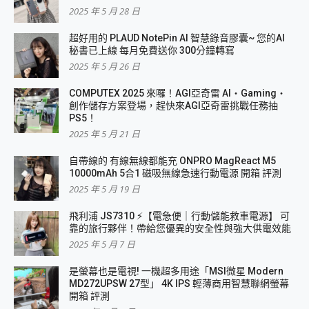
2025 年 5 月 28 日
超好用的 PLAUD NotePin AI 智慧錄音膠囊~ 您的AI
秘書已上線 每月免費送你 300分鐘轉寫
2025 年 5 月 26 日
COMPUTEX 2025 來囉！AGI亞奇雷 AI・Gaming・
創作儲存方案登場，趕快來AGI亞奇雷挑戰任務抽
PS5！
2025 年 5 月 21 日
自帶線的 有線無線都能充 ONPRO MagReact M5
10000mAh 5合1 磁吸無線急速行動電源 開箱 評測
2025 年 5 月 19 日
飛利浦 JS7310 ⚡【電急便｜行動儲能救車電源】 可
靠的旅行夥伴！帶給您優異的安全性與強大供電效能
2025 年 5 月 7 日
是螢幕也是電視! 一機超多用途「MSI微星 Modern
MD272UPSW 27型」 4K IPS 輕薄商用智慧聯網螢幕
開箱 評測