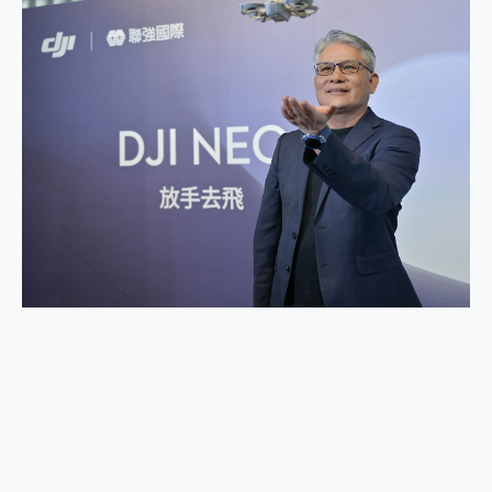
2億 APO蔡司長焦神機降臨~ vivo X200 Pro、vivo X200 就是這麼好拍
EaseUS Vocal Remover 免費線上去聲器一鍵去除人聲 人聲 音樂分離 2024 消除人聲推薦
3 個超值 MHN 飛人工具分享~~ iToolab AnyGo 魔物獵人 Now飛人 ios教學 不出門也可以到處走
Locawhere AnyTo 寶可夢飛人 AnyTo 不出門也可以飛遍全世界
小體積 40000mAh 超大容量 一次充5個設備 充好充滿 CUKTECH 酷態科 300W 微型充電站 開箱 評測
97.3% 恢復率，資料救援就是這麼簡單 EaseUS Data Recovery Wizard Free 18.0.0 業界最好的資料救援軟體
磁碟系統大風吹 有了 磁碟管理程式 EaseUS Partition Master 就是這麼簡單
全新 SONY Xperia 1 VI 開箱! 相機實測! 長焦覆蓋更遠更清晰、2日長續航、頂尖影音娛樂效能~
Xiaomi 14 Ultra 開箱 評測~ 有深度的 Leica 影像旗艦手機! 加碼小旗艦 Xiaomi 14 開箱 評測
vivo TWS 3e 真無線藍牙耳機智慧降噪升級、音質明亮溫潤，並支援雙設備連接~
MSI Claw 掌機專屬配件包 來囉 完美保護 MSI Claw A1M-026TW 電競掌機
人像旗艦 vivo V30 系列 開箱 評測! 首搭蔡司光學鏡頭、攝影棚級柔光環、拍攝功能最好玩的美拍神機 vivo V30 Pro
多個願望一次滿足 超強散熱 微星 MSI Claw A1M-026TW 電競掌機 開箱 評測
一吸完美對位 擁有超強吸力與超好用的隱磁支架 O-ONE MAG 最會吸的行動電源 開箱 評測
OPPO 哈蘇 300mm 專業增距鏡實測：Find X9 Ultra 光學長焦隨手拍，紀錄生活就是這麼簡單
Motorola edge 70 pro 及 moto g37 power上市，登錄在送飛利浦氣炸鍋
近八千元的 Soundcore Liberty 5 Pro Max，有螢幕的耳機會是智商稅嗎?
ASUS Pad 全面應援 Me Time，加碼愛奇藝黃金雙周卡體驗，專案價最低 NT$0 起