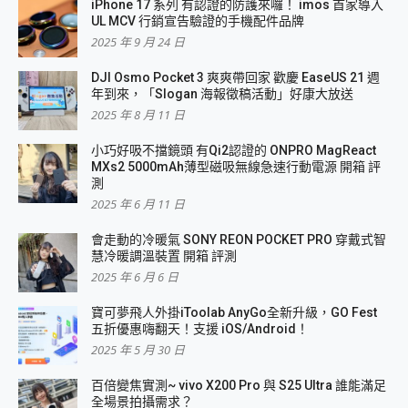
iPhone 17 系列 有認證的防護來囉！ imos 首家導入
UL MCV 行銷宣告驗證的手機配件品牌
2025 年 9 月 24 日
DJI Osmo Pocket 3 爽爽帶回家 歡慶 EaseUS 21 週
年到來，「Slogan 海報徵稿活動」好康大放送
2025 年 8 月 11 日
小巧好吸不擋鏡頭 有Qi2認證的 ONPRO MagReact
MXs2 5000mAh薄型磁吸無線急速行動電源 開箱 評
測
2025 年 6 月 11 日
會走動的冷暖氣 SONY REON POCKET PRO 穿戴式智
慧冷暖調溫裝置 開箱 評測
2025 年 6 月 6 日
寶可夢飛人外掛iToolab AnyGo全新升級，GO Fest
五折優惠嗨翻天！支援 iOS/Android！
2025 年 5 月 30 日
百倍變焦實測~ vivo X200 Pro 與 S25 Ultra 誰能滿足
全場景拍攝需求？