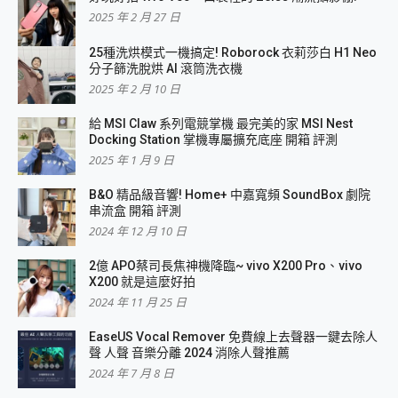
2025 年 2 月 27 日
25種洗烘模式一機搞定! Roborock 衣莉莎白 H1 Neo
分子篩洗脫烘 AI 滾筒洗衣機
2025 年 2 月 10 日
給 MSI Claw 系列電競掌機 最完美的家 MSI Nest
Docking Station 掌機專屬擴充底座 開箱 評測
2025 年 1 月 9 日
B&O 精品級音響! Home+ 中嘉寬頻 SoundBox 劇院
串流盒 開箱 評測
2024 年 12 月 10 日
2億 APO蔡司長焦神機降臨~ vivo X200 Pro、vivo
X200 就是這麼好拍
2024 年 11 月 25 日
EaseUS Vocal Remover 免費線上去聲器一鍵去除人
聲 人聲 音樂分離 2024 消除人聲推薦
2024 年 7 月 8 日