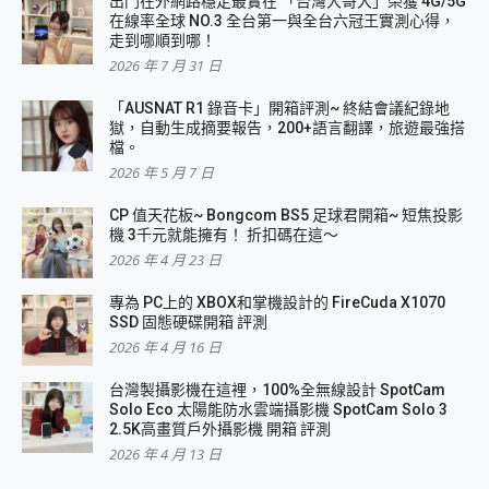
出門在外網路穩定最實在 「台灣大哥大」榮獲 4G/5G
在線率全球 NO.3 全台第一與全台六冠王實測心得，
走到哪順到哪！
2026 年 7 月 31 日
「AUSNAT R1 錄音卡」開箱評測~ 終結會議紀錄地
獄，自動生成摘要報告，200+語言翻譯，旅遊最強搭
檔。
2026 年 5 月 7 日
CP 值天花板~ Bongcom BS5 足球君開箱~ 短焦投影
機 3千元就能擁有！ 折扣碼在這～
2026 年 4 月 23 日
專為 PC上的 XBOX和掌機設計的 FireCuda X1070
SSD 固態硬碟開箱 評測
2026 年 4 月 16 日
台灣製攝影機在這裡，100%全無線設計 SpotCam
Solo Eco 太陽能防水雲端攝影機 SpotCam Solo 3
2.5K高畫質戶外攝影機 開箱 評測
2026 年 4 月 13 日