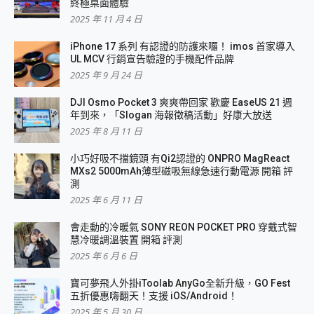
終極桌面體驗
2025 年 11 月 4 日
iPhone 17 系列 有認證的防護來囉！ imos 首家導入
UL MCV 行銷宣告驗證的手機配件品牌
2025 年 9 月 24 日
DJI Osmo Pocket 3 爽爽帶回家 歡慶 EaseUS 21 週
年到來，「Slogan 海報徵稿活動」好康大放送
2025 年 8 月 11 日
小巧好吸不擋鏡頭 有Qi2認證的 ONPRO MagReact
MXs2 5000mAh薄型磁吸無線急速行動電源 開箱 評
測
2025 年 6 月 11 日
會走動的冷暖氣 SONY REON POCKET PRO 穿戴式智
慧冷暖調溫裝置 開箱 評測
2025 年 6 月 6 日
寶可夢飛人外掛iToolab AnyGo全新升級，GO Fest
五折優惠嗨翻天！支援 iOS/Android！
2025 年 5 月 30 日