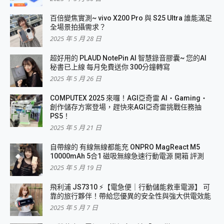
百倍變焦實測~ vivo X200 Pro 與 S25 Ultra 誰能滿足
全場景拍攝需求？
2025 年 5 月 28 日
超好用的 PLAUD NotePin AI 智慧錄音膠囊~ 您的AI
秘書已上線 每月免費送你 300分鐘轉寫
2025 年 5 月 26 日
COMPUTEX 2025 來囉！AGI亞奇雷 AI・Gaming・
創作儲存方案登場，趕快來AGI亞奇雷挑戰任務抽
PS5！
2025 年 5 月 21 日
自帶線的 有線無線都能充 ONPRO MagReact M5
10000mAh 5合1 磁吸無線急速行動電源 開箱 評測
2025 年 5 月 19 日
飛利浦 JS7310 ⚡【電急便｜行動儲能救車電源】 可
靠的旅行夥伴！帶給您優異的安全性與強大供電效能
2025 年 5 月 7 日