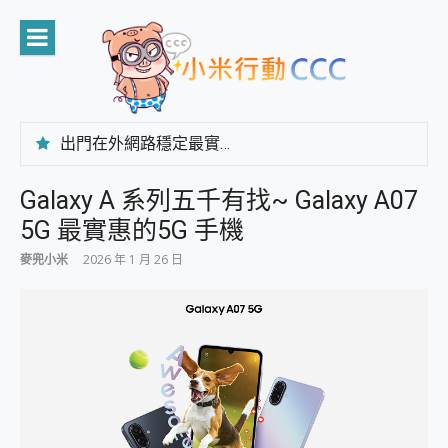
Skip
to
content
出門在外網路穩定最實在 「台灣大哥大」榮獲 4G/5G 在線率全球 NO.3 全台第一與全台六冠王實測心得，走到哪順到哪！
「AUSNAT R1 錄音卡」開箱評測~ 終結會議紀錄地獄，自動生成摘要報告，200+語言翻譯，旅遊最強搭檔。
CP 值天花板~ Bongcom BS5 足球君開箱~ 短焦投影機 3千元就能擁有！ 折扣碼在這～
Galaxy A 系列五千有找~ Galaxy A07
專為 PC上的 XBOX和掌機設計的 FireCuda X1070 SSD 固態硬碟開箱 評測
5G 最實惠的5G 手機
台灣製攝影機在這裡，100%全無線設計 SpotCam Solo Eco 太陽能防水雲端攝影機 SpotCam Solo 3 2.5K高畫質戶外攝影機 開箱 評測
電力超超超持久 MSI 微星 Prestige 14 AI+ D3MG-031TW 14吋 開箱評價，AI輕薄商務筆電 Copilot+ PC
麥兜小米
2026 年 1 月 26 日
超懂拍、耐用 AI 街拍機~ realme 16 Pro 開箱評價~ 2 億畫素 LumaColor 影像、持久續航與 IP69K 高防護
防窺黑科技 Galaxy S26 Ultra系列保護貼怎麼選？imos AR 低反光玻璃、藍寶石鏡頭貼與軍規防摔殼完整開箱評價
AI 支付 一錶搞定大小事 Xiaomi Watch 5 開箱 評測
超驚艷 讓人一眼就愛上 LENOVO 聯想 Yoga Book 9 14吋 AI輕薄筆電 開箱 評測
美到讓人超想擁有 moto pad 60 系列 與 Moto | Swarovski razr 60 冰藍限定版本 開箱 評測
好用的 EaseUS Partition Master 讓您輕鬆的移除與格式化有防寫保護的隨身碟或SD卡
一鍵修復模糊影片、舊照的 AI 好幫手! VideoProc Converter AI 新版全解析 × 年末優惠，一篇全看懂
小朋友才做選擇 投影機 RGB藍牙音響 氛圍情境燈 我通通都要！ Starfish 2 幻彩膠囊投影機｜結合「 智慧投影 & 煥彩流動 」的沈浸式生活新體驗