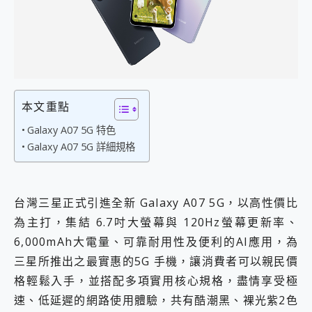
外型超吸晴~ 給您絕佳操控體驗 GravaStar Mercury K1 系列 異星機械鍵盤與 Mercury X 系列 輕量無線電競滑鼠 開箱 評測
開箱~變身「蜘蛛人」椅子軍師！MSI MPG 491CQP QD-OLED 超寬曲面電競螢幕，多工辦公、爽度滿滿的終極桌面體驗
iPhone 17 系列 有認證的防護來囉！ imos 首家導入 UL MCV 行銷宣告驗證的手機配件品牌
DJI Osmo Pocket 3 爽爽帶回家 歡慶 EaseUS 21 週年到來，「Slogan 海報徵稿活動」好康大放送
小巧好吸不擋鏡頭 有Qi2認證的 ONPRO MagReact MXs2 5000mAh薄型磁吸無線急速行動電源 開箱 評測
會走動的冷暖氣 SONY REON POCKET PRO 穿戴式智慧冷暖調溫裝置 開箱 評測
寶可夢飛人外掛iToolab AnyGo全新升級，GO Fest 五折優惠嗨翻天！支援 iOS/Android！
本文重點
百倍變焦實測~ vivo X200 Pro 與 S25 Ultra 誰能滿足全場景拍攝需求？
超好用的 PLAUD NotePin AI 智慧錄音膠囊~ 您的AI 秘書已上線 每月免費送你 300分鐘轉寫
Galaxy A07 5G 特色
COMPUTEX 2025 來囉！AGI亞奇雷 AI・Gaming・創作儲存方案登場，趕快來AGI亞奇雷挑戰任務抽 PS5！
Galaxy A07 5G 詳細規格
自帶線的 有線無線都能充 ONPRO MagReact M5 10000mAh 5合1 磁吸無線急速行動電源 開箱 評測
飛利浦 JS7310 ⚡【電急便｜行動儲能救車電源】 可靠的旅行夥伴！帶給您優異的安全性與強大供電效能
是螢幕也是電視! 一機超多用途「MSI微星 Modern MD272UPSW 27型」 4K IPS 輕薄商用智慧聯網螢幕 開箱 評測
台灣三星正式引進全新 Galaxy A07 5G，以高性價比
您的專屬AI 助手 Yoga Slim 7 Aura Edition 觸控AI筆電 開箱 評測
realme 14 Pro 超硬軍規、冰感變色實測，realme 14 5G 遊戲戰鬥值爆表，效能x娛樂全都要！
為主打，集結 6.7吋大螢幕與 120Hz螢幕更新率、
iPhone、Apple Watch、AirPods耳機 三個設備充電一起搞定 ONPRO MagReact™ M3 3 in 1可攜摺疊無線充電器 開箱 評測
6,000mAh大電量、可靠耐用性及便利的AI應用，為
動靜皆宜「HUAWEI FreeArc」開放式耳掛耳機，無感配戴! 超穩超服貼，音質、通話也很優質
三星所推出之最實惠的5G 手機，讓消費者可以親民價
好玩好拍 vivo V50 ~ 口袋裡的 Zeiss 潮流攝影棚!
25種洗烘模式一機搞定! Roborock 衣莉莎白 H1 Neo分子篩洗脫烘 AI 滾筒洗衣機
格輕鬆入手，並搭配多項實用核心規格，盡情享受極
給 MSI Claw 系列電競掌機 最完美的家 MSI Nest Docking Station 掌機專屬擴充底座 開箱 評測
速、低延遲的網路使用體驗，共有酷潮黑、裸光紫2色
B&O 精品級音響! Home+ 中嘉寬頻 SoundBox 劇院串流盒 開箱 評測