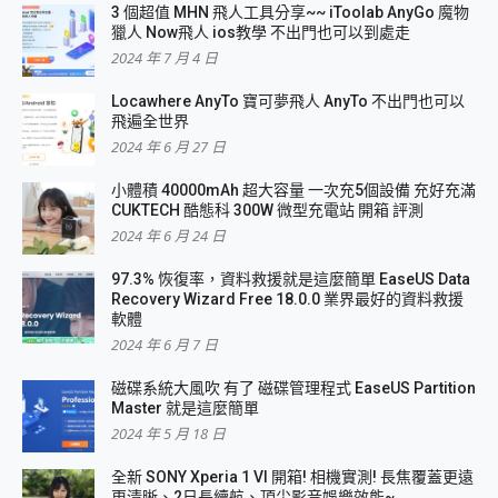
3 個超值 MHN 飛人工具分享~~ iToolab AnyGo 魔物
獵人 Now飛人 ios教學 不出門也可以到處走
2024 年 7 月 4 日
Locawhere AnyTo 寶可夢飛人 AnyTo 不出門也可以
飛遍全世界
2024 年 6 月 27 日
小體積 40000mAh 超大容量 一次充5個設備 充好充滿
CUKTECH 酷態科 300W 微型充電站 開箱 評測
2024 年 6 月 24 日
97.3% 恢復率，資料救援就是這麼簡單 EaseUS Data
Recovery Wizard Free 18.0.0 業界最好的資料救援
軟體
2024 年 6 月 7 日
磁碟系統大風吹 有了 磁碟管理程式 EaseUS Partition
Master 就是這麼簡單
2024 年 5 月 18 日
全新 SONY Xperia 1 VI 開箱! 相機實測! 長焦覆蓋更遠
更清晰、2日長續航、頂尖影音娛樂效能~