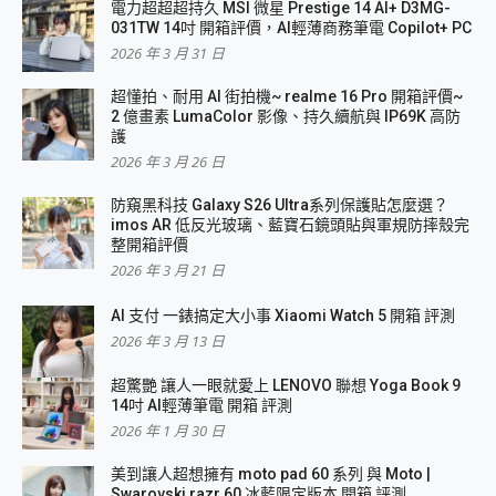
電力超超超持久 MSI 微星 Prestige 14 AI+ D3MG-
031TW 14吋 開箱評價，AI輕薄商務筆電 Copilot+ PC
2026 年 3 月 31 日
超懂拍、耐用 AI 街拍機~ realme 16 Pro 開箱評價~
2 億畫素 LumaColor 影像、持久續航與 IP69K 高防
護
2026 年 3 月 26 日
防窺黑科技 Galaxy S26 Ultra系列保護貼怎麼選？
imos AR 低反光玻璃、藍寶石鏡頭貼與軍規防摔殼完
整開箱評價
2026 年 3 月 21 日
AI 支付 一錶搞定大小事 Xiaomi Watch 5 開箱 評測
2026 年 3 月 13 日
超驚艷 讓人一眼就愛上 LENOVO 聯想 Yoga Book 9
14吋 AI輕薄筆電 開箱 評測
2026 年 1 月 30 日
美到讓人超想擁有 moto pad 60 系列 與 Moto |
Swarovski razr 60 冰藍限定版本 開箱 評測