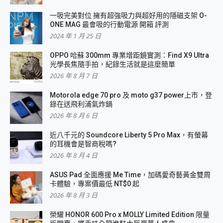
一吸完美對位 擁有超強吸力與超好用的隱磁支架 O-
ONE MAG 最會吸的行動電源 開箱 評測
2024 年 1 月 25 日
OPPO 哈蘇 300mm 專業增距鏡實測：Find X9 Ultra
光學長焦隨手拍，紀錄生活就是這麼簡單
2026 年 8 月 7 日
Motorola edge 70 pro 及 moto g37 power上市，登
錄在送飛利浦氣炸鍋
2026 年 8 月 6 日
近八千元的 Soundcore Liberty 5 Pro Max，有螢幕
的耳機會是智商稅嗎?
2026 年 8 月 4 日
ASUS Pad 全面應援 Me Time，加碼愛奇藝黃金雙周
卡體驗，專案價最低 NT$0 起
2026 年 8 月 3 日
榮耀 HONOR 600 Pro x MOLLY Limited Edition 限量