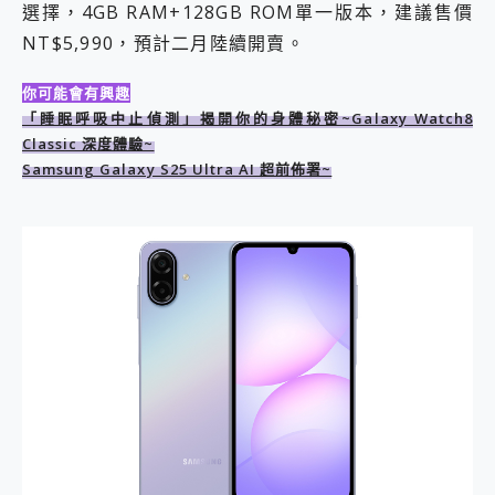
選擇，4GB RAM+128GB ROM單一版本，建議售價
2億 APO蔡司長焦神機降臨~ vivo X200 Pro、vivo X200 就是這麼好拍
NT$5,990，預計二月陸續開賣。
EaseUS Vocal Remover 免費線上去聲器一鍵去除人聲 人聲 音樂分離 2024 消除人聲推薦
3 個超值 MHN 飛人工具分享~~ iToolab AnyGo 魔物獵人 Now飛人 ios教學 不出門也可以到處走
Locawhere AnyTo 寶可夢飛人 AnyTo 不出門也可以飛遍全世界
你可能會有興趣
小體積 40000mAh 超大容量 一次充5個設備 充好充滿 CUKTECH 酷態科 300W 微型充電站 開箱 評測
「睡眠呼吸中止偵測」揭開你的身體秘密~Galaxy Watch8
97.3% 恢復率，資料救援就是這麼簡單 EaseUS Data Recovery Wizard Free 18.0.0 業界最好的資料救援軟體
Classic 深度體驗~
磁碟系統大風吹 有了 磁碟管理程式 EaseUS Partition Master 就是這麼簡單
Samsung Galaxy S25 Ultra AI 超前佈署~
全新 SONY Xperia 1 VI 開箱! 相機實測! 長焦覆蓋更遠更清晰、2日長續航、頂尖影音娛樂效能~
Xiaomi 14 Ultra 開箱 評測~ 有深度的 Leica 影像旗艦手機! 加碼小旗艦 Xiaomi 14 開箱 評測
vivo TWS 3e 真無線藍牙耳機智慧降噪升級、音質明亮溫潤，並支援雙設備連接~
MSI Claw 掌機專屬配件包 來囉 完美保護 MSI Claw A1M-026TW 電競掌機
人像旗艦 vivo V30 系列 開箱 評測! 首搭蔡司光學鏡頭、攝影棚級柔光環、拍攝功能最好玩的美拍神機 vivo V30 Pro
多個願望一次滿足 超強散熱 微星 MSI Claw A1M-026TW 電競掌機 開箱 評測
一吸完美對位 擁有超強吸力與超好用的隱磁支架 O-ONE MAG 最會吸的行動電源 開箱 評測
OPPO 哈蘇 300mm 專業增距鏡實測：Find X9 Ultra 光學長焦隨手拍，紀錄生活就是這麼簡單
Motorola edge 70 pro 及 moto g37 power上市，登錄在送飛利浦氣炸鍋
近八千元的 Soundcore Liberty 5 Pro Max，有螢幕的耳機會是智商稅嗎?
ASUS Pad 全面應援 Me Time，加碼愛奇藝黃金雙周卡體驗，專案價最低 NT$0 起