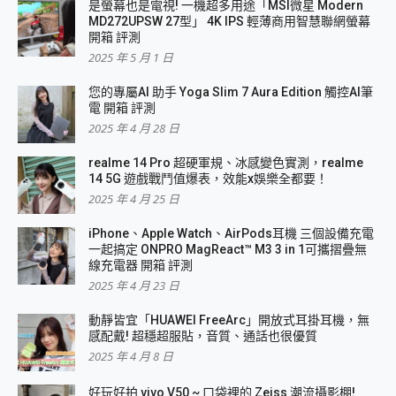
是螢幕也是電視! 一機超多用途「MSI微星 Modern
MD272UPSW 27型」 4K IPS 輕薄商用智慧聯網螢幕
開箱 評測
2025 年 5 月 1 日
您的專屬AI 助手 Yoga Slim 7 Aura Edition 觸控AI筆
電 開箱 評測
2025 年 4 月 28 日
realme 14 Pro 超硬軍規、冰感變色實測，realme
14 5G 遊戲戰鬥值爆表，效能x娛樂全都要！
2025 年 4 月 25 日
iPhone、Apple Watch、AirPods耳機 三個設備充電
一起搞定 ONPRO MagReact™ M3 3 in 1可攜摺疊無
線充電器 開箱 評測
2025 年 4 月 23 日
動靜皆宜「HUAWEI FreeArc」開放式耳掛耳機，無
感配戴! 超穩超服貼，音質、通話也很優質
2025 年 4 月 8 日
好玩好拍 vivo V50 ~ 口袋裡的 Zeiss 潮流攝影棚!