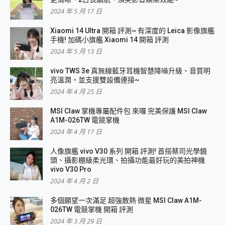
2024 年 5 月 17 日
Xiaomi 14 Ultra 開箱 評測~ 有深度的 Leica 影像旗艦
手機! 加碼小旗艦 Xiaomi 14 開箱 評測
2024 年 5 月 13 日
vivo TWS 3e 真無線藍牙耳機智慧降噪升級、音質明
亮溫潤，並支援雙設備連接~
2024 年 4 月 25 日
MSI Claw 掌機專屬配件包 來囉 完美保護 MSI Claw
A1M-026TW 電競掌機
2024 年 4 月 17 日
人像旗艦 vivo V30 系列 開箱 評測! 首搭蔡司光學鏡
頭、攝影棚級柔光環、拍攝功能最好玩的美拍神機
vivo V30 Pro
2024 年 4 月 2 日
多個願望一次滿足 超強散熱 微星 MSI Claw A1M-
026TW 電競掌機 開箱 評測
2024 年 3 月 29 日