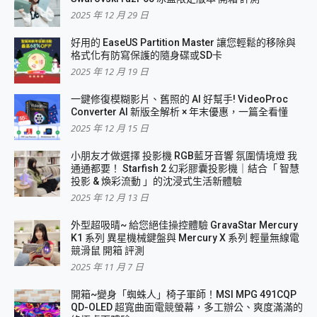
2025 年 12 月 29 日
好用的 EaseUS Partition Master 讓您輕鬆的移除與
格式化有防寫保護的隨身碟或SD卡
2025 年 12 月 19 日
一鍵修復模糊影片、舊照的 AI 好幫手! VideoProc
Converter AI 新版全解析 × 年末優惠，一篇全看懂
2025 年 12 月 15 日
小朋友才做選擇 投影機 RGB藍牙音響 氛圍情境燈 我
通通都要！ Starfish 2 幻彩膠囊投影機｜結合「 智慧
投影 & 煥彩流動 」的沈浸式生活新體驗
2025 年 12 月 13 日
外型超吸晴~ 給您絕佳操控體驗 GravaStar Mercury
K1 系列 異星機械鍵盤與 Mercury X 系列 輕量無線電
競滑鼠 開箱 評測
2025 年 11 月 7 日
開箱~變身「蜘蛛人」椅子軍師！MSI MPG 491CQP
QD-OLED 超寬曲面電競螢幕，多工辦公、爽度滿滿的