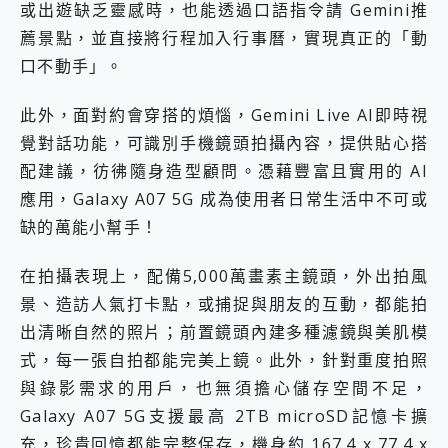
或出遊缺乏靈感時，也能透過口語指令請 Gemini推
薦景點，並直接將行程加入行事曆，實現真正的「動
口不動手」。
此外，面對約會穿搭的煩惱，Gemini Live AI即時視
覺對話功能，可識別手機鏡頭拍攝內容，提供貼心搭
配建議，彷彿隨身造型顧問。憑藉豐富且實用的 AI
應用，Galaxy A07 5G 成為使用者日常生活中不可或
缺的萬能小幫手！
在拍攝表現上，配備5,000萬畫素主鏡頭，外出拍風
景、造訪人氣打卡點，或捕捉與朋友的互動，都能拍
出清晰自然的照片；前置鏡頭內建多種濾鏡與美肌模
式，每一張自拍都能完美上鏡。此外，針對重度拍照
與錄影需求的用戶，也無須擔心儲存空間不足，
Galaxy A07 5G支援最高 2TB microSD記憶卡擴
充，珍貴回憶都能完整保存，機身約 167.4 x 77.4 x