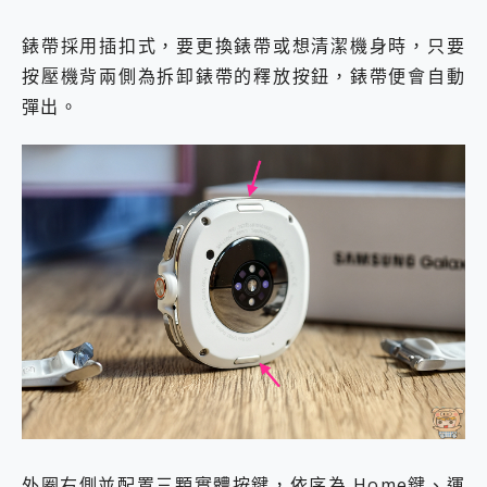
錶帶採用插扣式，要更換錶帶或想清潔機身時，只要
按壓機背兩側為拆卸錶帶的釋放按鈕，錶帶便會自動
彈出。
外圈右側並配置三顆實體按鍵，依序為 Home鍵、運