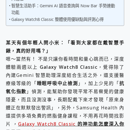
2億 APO蔡司長焦神機降臨~ vivo X200 Pro、vivo X200 就是這麼好拍
智慧生活助手：Gemini AI 語音查詢與 Now Bar 手勢連動
EaseUS Vocal Remover 免費線上去聲器一鍵去除人聲 人聲 音樂分離 2024 消除人聲推薦
功能
3 個超值 MHN 飛人工具分享~~ iToolab AnyGo 魔物獵人 Now飛人 ios教學 不出門也可以到處走
Galaxy Watch8 Classic 整體使用優缺點與評測心得
Locawhere AnyTo 寶可夢飛人 AnyTo 不出門也可以飛遍全世界
小體積 40000mAh 超大容量 一次充5個設備 充好充滿 CUKTECH 酷態科 300W 微型充電站 開箱 評測
97.3% 恢復率，資料救援就是這麼簡單 EaseUS Data Recovery Wizard Free 18.0.0 業界最好的資料救援軟體
某天有個年輕人問小米：「看到大家都在戴智慧手
磁碟系統大風吹 有了 磁碟管理程式 EaseUS Partition Master 就是這麼簡單
全新 SONY Xperia 1 VI 開箱! 相機實測! 長焦覆蓋更遠更清晰、2日長續航、頂尖影音娛樂效能~
錶，真的好用嗎？」
Xiaomi 14 Ultra 開箱 評測~ 有深度的 Leica 影像旗艦手機! 加碼小旗艦 Xiaomi 14 開箱 評測
嗯～當然有！ 不是只讓你看時間和量心跳而已，深度
vivo TWS 3e 真無線藍牙耳機智慧降噪升級、音質明亮溫潤，並支援雙設備連接~
體驗兩週以上
Galaxy Watch8 Classic
，覺得除了
MSI Claw 掌機專屬配件包 來囉 完美保護 MSI Claw A1M-026TW 電競掌機
內建Gemini 智慧助理深度結合生活之外，還支援醫
人像旗艦 vivo V30 系列 開箱 評測! 首搭蔡司光學鏡頭、攝影棚級柔光環、拍攝功能最好玩的美拍神機 vivo V30 Pro
多個願望一次滿足 超強散熱 微星 MSI Claw A1M-026TW 電競掌機 開箱 評測
療級等級的「
睡眠呼吸中止檢測
」，加上少見的「
抗
一吸完美對位 擁有超強吸力與超好用的隱磁支架 O-ONE MAG 最會吸的行動電源 開箱 評測
氧化指數
」偵測，能幫助你發現平常不易察覺的健康
OPPO 哈蘇 300mm 專業增距鏡實測：Find X9 Ultra 光學長焦隨手拍，紀錄生活就是這麼簡單
隱憂，而且沒測沒事，長期配戴下來才發現「原來身
Motorola edge 70 pro 及 moto g37 power上市，登錄在送飛利浦氣炸鍋
體正在默默發出警訊」，另外，Samsung Health 內
近八千元的 Soundcore Liberty 5 Pro Max，有螢幕的耳機會是智商稅嗎?
ASUS Pad 全面應援 Me Time，加碼愛奇藝黃金雙周卡體驗，專案價最低 NT$0 起
還提供多項免費的燃脂健身課程，不用再花時間找影
片 ，
Galaxy Watch8 Classic
的神功能怎麼深入你