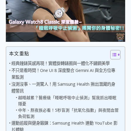
外型超吸晴~ 給您絕佳操控體驗 GravaStar Mercury K1 系列 異星機械鍵盤與 Mercury X 系列 輕量無線電競滑鼠 開箱 評測
開箱~變身「蜘蛛人」椅子軍師！MSI MPG 491CQP QD-OLED 超寬曲面電競螢幕，多工辦公、爽度滿滿的終極桌面體驗
iPhone 17 系列 有認證的防護來囉！ imos 首家導入 UL MCV 行銷宣告驗證的手機配件品牌
DJI Osmo Pocket 3 爽爽帶回家 歡慶 EaseUS 21 週年到來，「Slogan 海報徵稿活動」好康大放送
小巧好吸不擋鏡頭 有Qi2認證的 ONPRO MagReact MXs2 5000mAh薄型磁吸無線急速行動電源 開箱 評測
會走動的冷暖氣 SONY REON POCKET PRO 穿戴式智慧冷暖調溫裝置 開箱 評測
寶可夢飛人外掛iToolab AnyGo全新升級，GO Fest 五折優惠嗨翻天！支援 iOS/Android！
百倍變焦實測~ vivo X200 Pro 與 S25 Ultra 誰能滿足全場景拍攝需求？
超好用的 PLAUD NotePin AI 智慧錄音膠囊~ 您的AI 秘書已上線 每月免費送你 300分鐘轉寫
本文重點
COMPUTEX 2025 來囉！AGI亞奇雷 AI・Gaming・創作儲存方案登場，趕快來AGI亞奇雷挑戰任務抽 PS5！
經典鐘錶質感再現！實體旋轉錶圈與一體化不鏽鋼美學
自帶線的 有線無線都能充 ONPRO MagReact M5 10000mAh 5合1 磁吸無線急速行動電源 開箱 評測
不只是看時間！One UI 8 深度整合 Gemini AI 與全方位專
飛利浦 JS7310 ⚡【電急便｜行動儲能救車電源】 可靠的旅行夥伴！帶給您優異的安全性與強大供電效能
業監測
是螢幕也是電視! 一機超多用途「MSI微星 Modern MD272UPSW 27型」 4K IPS 輕薄商用智慧聯網螢幕 開箱 評測
沒測沒事、一測驚人！用 Samsung Health 揪出潛藏的身
您的專屬AI 助手 Yoga Slim 7 Aura Edition 觸控AI筆電 開箱 評測
體警訊
realme 14 Pro 超硬軍規、冰感變色實測，realme 14 5G 遊戲戰鬥值爆表，效能x娛樂全都要！
越睡越累？醫療級「睡眠呼吸中止偵測」幫我抓出睡眠
iPhone、Apple Watch、AirPods耳機 三個設備充電一起搞定 ONPRO MagReact™ M3 3 in 1可攜摺疊無線充電器 開箱 評測
隱憂
動靜皆宜「HUAWEI FreeArc」開放式耳掛耳機，無感配戴! 超穩超服貼，音質、通話也很優質
中年、熬夜族必看！5秒盲測「抗氧化指數」與夜間血管
好玩好拍 vivo V50 ~ 口袋裡的 Zeiss 潮流攝影棚!
負荷監測
25種洗烘模式一機搞定! Roborock 衣莉莎白 H1 Neo分子篩洗脫烘 AI 滾筒洗衣機
運動追蹤與健身鍛鍊：Samsung Health 連動 YouTube 影
給 MSI Claw 系列電競掌機 最完美的家 MSI Nest Docking Station 掌機專屬擴充底座 開箱 評測
片體驗
B&O 精品級音響! Home+ 中嘉寬頻 SoundBox 劇院串流盒 開箱 評測