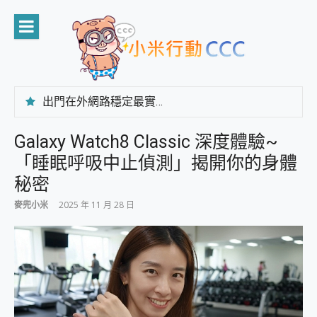
Skip
to
content
出門在外網路穩定最實在 「台灣大哥大」榮獲 4G/5G 在線率全球 NO.3 全台第一與全台六冠王實測心得，走到哪順到哪！
「AUSNAT R1 錄音卡」開箱評測~ 終結會議紀錄地獄，自動生成摘要報告，200+語言翻譯，旅遊最強搭檔。
CP 值天花板~ Bongcom BS5 足球君開箱~ 短焦投影機 3千元就能擁有！ 折扣碼在這～
Galaxy Watch8 Classic 深度體驗~
專為 PC上的 XBOX和掌機設計的 FireCuda X1070 SSD 固態硬碟開箱 評測
「睡眠呼吸中止偵測」揭開你的身體
台灣製攝影機在這裡，100%全無線設計 SpotCam Solo Eco 太陽能防水雲端攝影機 SpotCam Solo 3 2.5K高畫質戶外攝影機 開箱 評測
電力超超超持久 MSI 微星 Prestige 14 AI+ D3MG-031TW 14吋 開箱評價，AI輕薄商務筆電 Copilot+ PC
秘密
超懂拍、耐用 AI 街拍機~ realme 16 Pro 開箱評價~ 2 億畫素 LumaColor 影像、持久續航與 IP69K 高防護
麥兜小米
2025 年 11 月 28 日
防窺黑科技 Galaxy S26 Ultra系列保護貼怎麼選？imos AR 低反光玻璃、藍寶石鏡頭貼與軍規防摔殼完整開箱評價
AI 支付 一錶搞定大小事 Xiaomi Watch 5 開箱 評測
超驚艷 讓人一眼就愛上 LENOVO 聯想 Yoga Book 9 14吋 AI輕薄筆電 開箱 評測
美到讓人超想擁有 moto pad 60 系列 與 Moto | Swarovski razr 60 冰藍限定版本 開箱 評測
好用的 EaseUS Partition Master 讓您輕鬆的移除與格式化有防寫保護的隨身碟或SD卡
一鍵修復模糊影片、舊照的 AI 好幫手! VideoProc Converter AI 新版全解析 × 年末優惠，一篇全看懂
小朋友才做選擇 投影機 RGB藍牙音響 氛圍情境燈 我通通都要！ Starfish 2 幻彩膠囊投影機｜結合「 智慧投影 & 煥彩流動 」的沈浸式生活新體驗