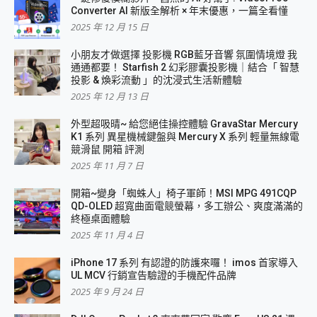
Converter AI 新版全解析 × 年末優惠，一篇全看懂
2025 年 12 月 15 日
小朋友才做選擇 投影機 RGB藍牙音響 氛圍情境燈 我
通通都要！ Starfish 2 幻彩膠囊投影機｜結合「 智慧
投影 & 煥彩流動 」的沈浸式生活新體驗
2025 年 12 月 13 日
外型超吸晴~ 給您絕佳操控體驗 GravaStar Mercury
K1 系列 異星機械鍵盤與 Mercury X 系列 輕量無線電
競滑鼠 開箱 評測
2025 年 11 月 7 日
開箱~變身「蜘蛛人」椅子軍師！MSI MPG 491CQP
QD-OLED 超寬曲面電競螢幕，多工辦公、爽度滿滿的
終極桌面體驗
2025 年 11 月 4 日
iPhone 17 系列 有認證的防護來囉！ imos 首家導入
UL MCV 行銷宣告驗證的手機配件品牌
2025 年 9 月 24 日