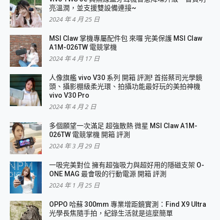
亮溫潤，並支援雙設備連接~
2024 年 4 月 25 日
MSI Claw 掌機專屬配件包 來囉 完美保護 MSI Claw
A1M-026TW 電競掌機
2024 年 4 月 17 日
人像旗艦 vivo V30 系列 開箱 評測! 首搭蔡司光學鏡
頭、攝影棚級柔光環、拍攝功能最好玩的美拍神機
vivo V30 Pro
2024 年 4 月 2 日
多個願望一次滿足 超強散熱 微星 MSI Claw A1M-
026TW 電競掌機 開箱 評測
2024 年 3 月 29 日
一吸完美對位 擁有超強吸力與超好用的隱磁支架 O-
ONE MAG 最會吸的行動電源 開箱 評測
2024 年 1 月 25 日
OPPO 哈蘇 300mm 專業增距鏡實測：Find X9 Ultra
光學長焦隨手拍，紀錄生活就是這麼簡單