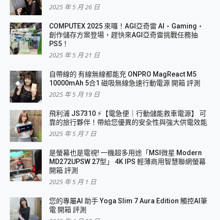
2025 年 5 月 26 日
COMPUTEX 2025 來囉！AGI亞奇雷 AI・Gaming・
創作儲存方案登場，趕快來AGI亞奇雷挑戰任務抽
PS5！
2025 年 5 月 21 日
自帶線的 有線無線都能充 ONPRO MagReact M5
10000mAh 5合1 磁吸無線急速行動電源 開箱 評測
2025 年 5 月 19 日
飛利浦 JS7310 ⚡【電急便｜行動儲能救車電源】 可
靠的旅行夥伴！帶給您優異的安全性與強大供電效能
2025 年 5 月 7 日
是螢幕也是電視! 一機超多用途「MSI微星 Modern
MD272UPSW 27型」 4K IPS 輕薄商用智慧聯網螢幕
開箱 評測
2025 年 5 月 1 日
您的專屬AI 助手 Yoga Slim 7 Aura Edition 觸控AI筆
電 開箱 評測