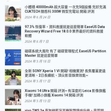
小體積 40000mAh 超大容量 一次充5個設備 充好充滿
CUKTECH 酷態科 300W 微型充電站 開箱 評測
2024 年 6 月 24 日
97.3% 恢復率，資料救援就是這麼簡單 EaseUS Data
Recovery Wizard Free 18.0.0 業界最好的資料救援
軟體
2024 年 6 月 7 日
磁碟系統大風吹 有了 磁碟管理程式 EaseUS Partition
Master 就是這麼簡單
2024 年 5 月 18 日
全新 SONY Xperia 1 VI 開箱! 相機實測! 長焦覆蓋更遠
更清晰、2日長續航、頂尖影音娛樂效能~
2024 年 5 月 17 日
Xiaomi 14 Ultra 開箱 評測~ 有深度的 Leica 影像旗艦
手機! 加碼小旗艦 Xiaomi 14 開箱 評測
2024 年 5 月 13 日
vivo TWS 3e 真無線藍牙耳機智慧降噪升級、音質明