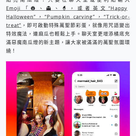
Emoji「🎃、👻、🧙，或者英文“Happy
Halloween”，“Pumpkin carving”，“Trick-or-
treat”
，即可啟動特殊萬聖節彩蛋，就像用咒語變出
特效魔法，連麻瓜也輕鬆上手。聊天室更增添橘底充
滿惡魔南瓜燈的新主題，讓大家被滿滿的萬聖氛圍環
繞！