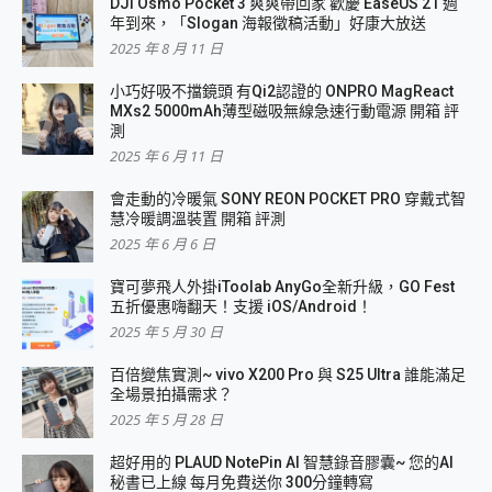
DJI Osmo Pocket 3 爽爽帶回家 歡慶 EaseUS 21 週
年到來，「Slogan 海報徵稿活動」好康大放送
2025 年 8 月 11 日
小巧好吸不擋鏡頭 有Qi2認證的 ONPRO MagReact
MXs2 5000mAh薄型磁吸無線急速行動電源 開箱 評
測
2025 年 6 月 11 日
會走動的冷暖氣 SONY REON POCKET PRO 穿戴式智
慧冷暖調溫裝置 開箱 評測
2025 年 6 月 6 日
寶可夢飛人外掛iToolab AnyGo全新升級，GO Fest
五折優惠嗨翻天！支援 iOS/Android！
2025 年 5 月 30 日
百倍變焦實測~ vivo X200 Pro 與 S25 Ultra 誰能滿足
全場景拍攝需求？
2025 年 5 月 28 日
超好用的 PLAUD NotePin AI 智慧錄音膠囊~ 您的AI
秘書已上線 每月免費送你 300分鐘轉寫