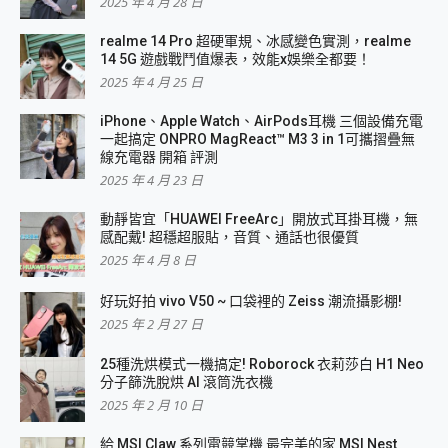
2025 年 4 月 28 日
realme 14 Pro 超硬軍規、冰感變色實測，realme
14 5G 遊戲戰鬥值爆表，效能x娛樂全都要！
2025 年 4 月 25 日
iPhone、Apple Watch、AirPods耳機 三個設備充電
一起搞定 ONPRO MagReact™ M3 3 in 1可攜摺疊無
線充電器 開箱 評測
2025 年 4 月 23 日
動靜皆宜「HUAWEI FreeArc」開放式耳掛耳機，無
感配戴! 超穩超服貼，音質、通話也很優質
2025 年 4 月 8 日
好玩好拍 vivo V50 ~ 口袋裡的 Zeiss 潮流攝影棚!
2025 年 2 月 27 日
25種洗烘模式一機搞定! Roborock 衣莉莎白 H1 Neo
分子篩洗脫烘 AI 滾筒洗衣機
2025 年 2 月 10 日
給 MSI Claw 系列電競掌機 最完美的家 MSI Nest