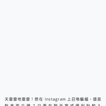
天靈靈地靈靈！想在 Instagram 上召喚蝙蝠、還是
點亮南瓜燈？只要在聊天室或便利貼輸入