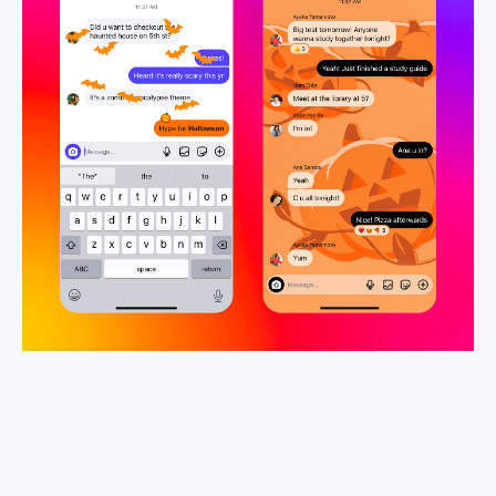
2億 APO蔡司長焦神機降臨~ vivo X200 Pro、vivo X200 就是這麼好拍
EaseUS Vocal Remover 免費線上去聲器一鍵去除人聲 人聲 音樂分離 2024 消除人聲推薦
3 個超值 MHN 飛人工具分享~~ iToolab AnyGo 魔物獵人 Now飛人 ios教學 不出門也可以到處走
Locawhere AnyTo 寶可夢飛人 AnyTo 不出門也可以飛遍全世界
小體積 40000mAh 超大容量 一次充5個設備 充好充滿 CUKTECH 酷態科 300W 微型充電站 開箱 評測
97.3% 恢復率，資料救援就是這麼簡單 EaseUS Data Recovery Wizard Free 18.0.0 業界最好的資料救援軟體
磁碟系統大風吹 有了 磁碟管理程式 EaseUS Partition Master 就是這麼簡單
全新 SONY Xperia 1 VI 開箱! 相機實測! 長焦覆蓋更遠更清晰、2日長續航、頂尖影音娛樂效能~
Xiaomi 14 Ultra 開箱 評測~ 有深度的 Leica 影像旗艦手機! 加碼小旗艦 Xiaomi 14 開箱 評測
vivo TWS 3e 真無線藍牙耳機智慧降噪升級、音質明亮溫潤，並支援雙設備連接~
MSI Claw 掌機專屬配件包 來囉 完美保護 MSI Claw A1M-026TW 電競掌機
人像旗艦 vivo V30 系列 開箱 評測! 首搭蔡司光學鏡頭、攝影棚級柔光環、拍攝功能最好玩的美拍神機 vivo V30 Pro
多個願望一次滿足 超強散熱 微星 MSI Claw A1M-026TW 電競掌機 開箱 評測
一吸完美對位 擁有超強吸力與超好用的隱磁支架 O-ONE MAG 最會吸的行動電源 開箱 評測
OPPO 哈蘇 300mm 專業增距鏡實測：Find X9 Ultra 光學長焦隨手拍，紀錄生活就是這麼簡單
Motorola edge 70 pro 及 moto g37 power上市，登錄在送飛利浦氣炸鍋
近八千元的 Soundcore Liberty 5 Pro Max，有螢幕的耳機會是智商稅嗎?
ASUS Pad 全面應援 Me Time，加碼愛奇藝黃金雙周卡體驗，專案價最低 NT$0 起