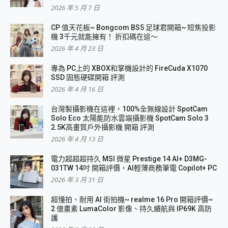
2026 年 5 月 7 日
CP 值天花板~ Bongcom BS5 足球君開箱~ 短焦投影
機 3千元就能擁有！ 折扣碼在這～
2026 年 4 月 23 日
專為 PC上的 XBOX和掌機設計的 FireCuda X1070
SSD 固態硬碟開箱 評測
2026 年 4 月 16 日
台灣製攝影機在這裡，100%全無線設計 SpotCam
Solo Eco 太陽能防水雲端攝影機 SpotCam Solo 3
2.5K高畫質戶外攝影機 開箱 評測
2026 年 4 月 13 日
電力超超超持久 MSI 微星 Prestige 14 AI+ D3MG-
031TW 14吋 開箱評價，AI輕薄商務筆電 Copilot+ PC
2026 年 3 月 31 日
超懂拍、耐用 AI 街拍機~ realme 16 Pro 開箱評價~
2 億畫素 LumaColor 影像、持久續航與 IP69K 高防
護