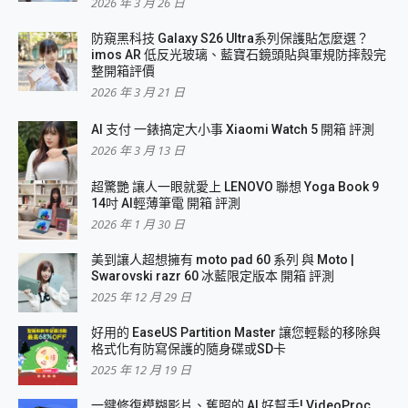
2026 年 3 月 26 日
防窺黑科技 Galaxy S26 Ultra系列保護貼怎麼選？
imos AR 低反光玻璃、藍寶石鏡頭貼與軍規防摔殼完
整開箱評價
2026 年 3 月 21 日
AI 支付 一錶搞定大小事 Xiaomi Watch 5 開箱 評測
2026 年 3 月 13 日
超驚艷 讓人一眼就愛上 LENOVO 聯想 Yoga Book 9
14吋 AI輕薄筆電 開箱 評測
2026 年 1 月 30 日
美到讓人超想擁有 moto pad 60 系列 與 Moto |
Swarovski razr 60 冰藍限定版本 開箱 評測
2025 年 12 月 29 日
好用的 EaseUS Partition Master 讓您輕鬆的移除與
格式化有防寫保護的隨身碟或SD卡
2025 年 12 月 19 日
一鍵修復模糊影片、舊照的 AI 好幫手! VideoProc