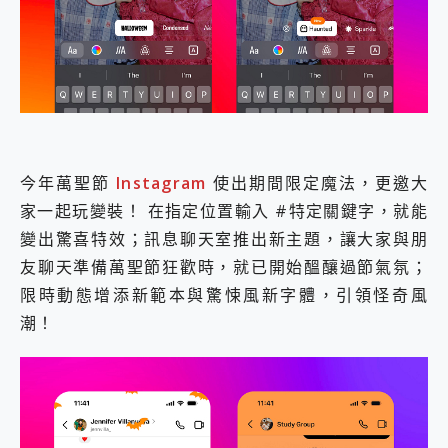
外型超吸晴~ 給您絕佳操控體驗 GravaStar Mercury K1 系列 異星機械鍵盤與 Mercury X 系列 輕量無線電競滑鼠 開箱 評測
開箱~變身「蜘蛛人」椅子軍師！MSI MPG 491CQP QD-OLED 超寬曲面電競螢幕，多工辦公、爽度滿滿的終極桌面體驗
iPhone 17 系列 有認證的防護來囉！ imos 首家導入 UL MCV 行銷宣告驗證的手機配件品牌
DJI Osmo Pocket 3 爽爽帶回家 歡慶 EaseUS 21 週年到來，「Slogan 海報徵稿活動」好康大放送
小巧好吸不擋鏡頭 有Qi2認證的 ONPRO MagReact MXs2 5000mAh薄型磁吸無線急速行動電源 開箱 評測
會走動的冷暖氣 SONY REON POCKET PRO 穿戴式智慧冷暖調溫裝置 開箱 評測
寶可夢飛人外掛iToolab AnyGo全新升級，GO Fest 五折優惠嗨翻天！支援 iOS/Android！
百倍變焦實測~ vivo X200 Pro 與 S25 Ultra 誰能滿足全場景拍攝需求？
超好用的 PLAUD NotePin AI 智慧錄音膠囊~ 您的AI 秘書已上線 每月免費送你 300分鐘轉寫
今年萬聖節
Instagram
使出期間限定魔法，更邀大
COMPUTEX 2025 來囉！AGI亞奇雷 AI・Gaming・創作儲存方案登場，趕快來AGI亞奇雷挑戰任務抽 PS5！
家一起玩變裝！ 在指定位置輸入 #特定關鍵字，就能
自帶線的 有線無線都能充 ONPRO MagReact M5 10000mAh 5合1 磁吸無線急速行動電源 開箱 評測
變出驚喜特效；訊息聊天室推出新主題，讓大家與朋
飛利浦 JS7310 ⚡【電急便｜行動儲能救車電源】 可靠的旅行夥伴！帶給您優異的安全性與強大供電效能
友聊天準備萬聖節狂歡時，就已開始醞釀過節氣氛；
是螢幕也是電視! 一機超多用途「MSI微星 Modern MD272UPSW 27型」 4K IPS 輕薄商用智慧聯網螢幕 開箱 評測
您的專屬AI 助手 Yoga Slim 7 Aura Edition 觸控AI筆電 開箱 評測
限時動態增添新範本與驚悚風新字體，引領怪奇風
realme 14 Pro 超硬軍規、冰感變色實測，realme 14 5G 遊戲戰鬥值爆表，效能x娛樂全都要！
潮！
iPhone、Apple Watch、AirPods耳機 三個設備充電一起搞定 ONPRO MagReact™ M3 3 in 1可攜摺疊無線充電器 開箱 評測
動靜皆宜「HUAWEI FreeArc」開放式耳掛耳機，無感配戴! 超穩超服貼，音質、通話也很優質
好玩好拍 vivo V50 ~ 口袋裡的 Zeiss 潮流攝影棚!
25種洗烘模式一機搞定! Roborock 衣莉莎白 H1 Neo分子篩洗脫烘 AI 滾筒洗衣機
給 MSI Claw 系列電競掌機 最完美的家 MSI Nest Docking Station 掌機專屬擴充底座 開箱 評測
B&O 精品級音響! Home+ 中嘉寬頻 SoundBox 劇院串流盒 開箱 評測