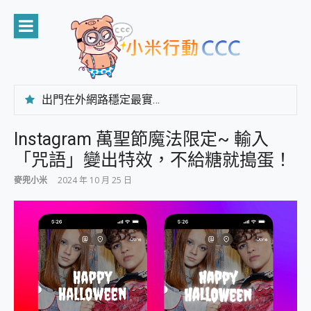
Skip
to
content
出門在外網路穩定最實在 「台灣大哥大」榮獲 4G/5G 在線率全球 NO.3 全台第一與全台六冠王實測心得，走到哪順到哪！
「AUSNAT R1 錄音卡」開箱評測~ 終結會議紀錄地獄，自動生成摘要報告，200+語言翻譯，旅遊最強搭檔。
CP 值天花板~ Bongcom BS5 足球君開箱~ 短焦投影機 3千元就能擁有！ 折扣碼在這～
Instagram 萬聖節魔法限定~ 輸入
專為 PC上的 XBOX和掌機設計的 FireCuda X1070 SSD 固態硬碟開箱 評測
「咒語」變出特效，不給糖就搗蛋！
台灣製攝影機在這裡，100%全無線設計 SpotCam Solo Eco 太陽能防水雲端攝影機 SpotCam Solo 3 2.5K高畫質戶外攝影機 開箱 評測
電力超超超持久 MSI 微星 Prestige 14 AI+ D3MG-031TW 14吋 開箱評價，AI輕薄商務筆電 Copilot+ PC
麥兜小米
2024 年 10 月 25 日
超懂拍、耐用 AI 街拍機~ realme 16 Pro 開箱評價~ 2 億畫素 LumaColor 影像、持久續航與 IP69K 高防護
防窺黑科技 Galaxy S26 Ultra系列保護貼怎麼選？imos AR 低反光玻璃、藍寶石鏡頭貼與軍規防摔殼完整開箱評價
AI 支付 一錶搞定大小事 Xiaomi Watch 5 開箱 評測
超驚艷 讓人一眼就愛上 LENOVO 聯想 Yoga Book 9 14吋 AI輕薄筆電 開箱 評測
美到讓人超想擁有 moto pad 60 系列 與 Moto | Swarovski razr 60 冰藍限定版本 開箱 評測
好用的 EaseUS Partition Master 讓您輕鬆的移除與格式化有防寫保護的隨身碟或SD卡
一鍵修復模糊影片、舊照的 AI 好幫手! VideoProc Converter AI 新版全解析 × 年末優惠，一篇全看懂
小朋友才做選擇 投影機 RGB藍牙音響 氛圍情境燈 我通通都要！ Starfish 2 幻彩膠囊投影機｜結合「 智慧投影 & 煥彩流動 」的沈浸式生活新體驗