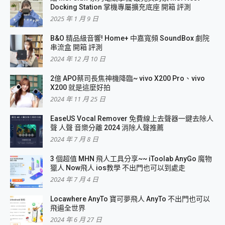
Docking Station 掌機專屬擴充底座 開箱 評測
2025 年 1 月 9 日
B&O 精品級音響! Home+ 中嘉寬頻 SoundBox 劇院
串流盒 開箱 評測
2024 年 12 月 10 日
2億 APO蔡司長焦神機降臨~ vivo X200 Pro、vivo
X200 就是這麼好拍
2024 年 11 月 25 日
EaseUS Vocal Remover 免費線上去聲器一鍵去除人
聲 人聲 音樂分離 2024 消除人聲推薦
2024 年 7 月 8 日
3 個超值 MHN 飛人工具分享~~ iToolab AnyGo 魔物
獵人 Now飛人 ios教學 不出門也可以到處走
2024 年 7 月 4 日
Locawhere AnyTo 寶可夢飛人 AnyTo 不出門也可以
飛遍全世界
2024 年 6 月 27 日