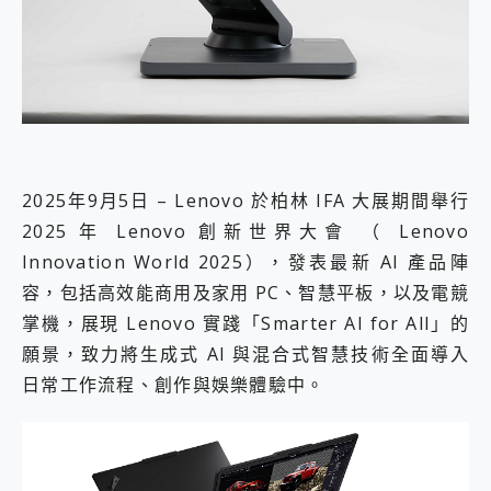
外型超吸晴~ 給您絕佳操控體驗 GravaStar Mercury K1 系列 異星機械鍵盤與 Mercury X 系列 輕量無線電競滑鼠 開箱 評測
開箱~變身「蜘蛛人」椅子軍師！MSI MPG 491CQP QD-OLED 超寬曲面電競螢幕，多工辦公、爽度滿滿的終極桌面體驗
iPhone 17 系列 有認證的防護來囉！ imos 首家導入 UL MCV 行銷宣告驗證的手機配件品牌
DJI Osmo Pocket 3 爽爽帶回家 歡慶 EaseUS 21 週年到來，「Slogan 海報徵稿活動」好康大放送
小巧好吸不擋鏡頭 有Qi2認證的 ONPRO MagReact MXs2 5000mAh薄型磁吸無線急速行動電源 開箱 評測
會走動的冷暖氣 SONY REON POCKET PRO 穿戴式智慧冷暖調溫裝置 開箱 評測
寶可夢飛人外掛iToolab AnyGo全新升級，GO Fest 五折優惠嗨翻天！支援 iOS/Android！
百倍變焦實測~ vivo X200 Pro 與 S25 Ultra 誰能滿足全場景拍攝需求？
超好用的 PLAUD NotePin AI 智慧錄音膠囊~ 您的AI 秘書已上線 每月免費送你 300分鐘轉寫
2025年9月5日 – Lenovo 於柏林 IFA 大展期間舉行
COMPUTEX 2025 來囉！AGI亞奇雷 AI・Gaming・創作儲存方案登場，趕快來AGI亞奇雷挑戰任務抽 PS5！
2025 年 Lenovo 創新世界大會 （ Lenovo
自帶線的 有線無線都能充 ONPRO MagReact M5 10000mAh 5合1 磁吸無線急速行動電源 開箱 評測
Innovation World 2025），發表最新 AI 產品陣
飛利浦 JS7310 ⚡【電急便｜行動儲能救車電源】 可靠的旅行夥伴！帶給您優異的安全性與強大供電效能
容，包括高效能商用及家用 PC、智慧平板，以及電競
是螢幕也是電視! 一機超多用途「MSI微星 Modern MD272UPSW 27型」 4K IPS 輕薄商用智慧聯網螢幕 開箱 評測
您的專屬AI 助手 Yoga Slim 7 Aura Edition 觸控AI筆電 開箱 評測
掌機，展現 Lenovo 實踐「Smarter AI for All」的
realme 14 Pro 超硬軍規、冰感變色實測，realme 14 5G 遊戲戰鬥值爆表，效能x娛樂全都要！
願景，致力將生成式 AI 與混合式智慧技術全面導入
iPhone、Apple Watch、AirPods耳機 三個設備充電一起搞定 ONPRO MagReact™ M3 3 in 1可攜摺疊無線充電器 開箱 評測
日常工作流程、創作與娛樂體驗中。
動靜皆宜「HUAWEI FreeArc」開放式耳掛耳機，無感配戴! 超穩超服貼，音質、通話也很優質
好玩好拍 vivo V50 ~ 口袋裡的 Zeiss 潮流攝影棚!
25種洗烘模式一機搞定! Roborock 衣莉莎白 H1 Neo分子篩洗脫烘 AI 滾筒洗衣機
給 MSI Claw 系列電競掌機 最完美的家 MSI Nest Docking Station 掌機專屬擴充底座 開箱 評測
B&O 精品級音響! Home+ 中嘉寬頻 SoundBox 劇院串流盒 開箱 評測