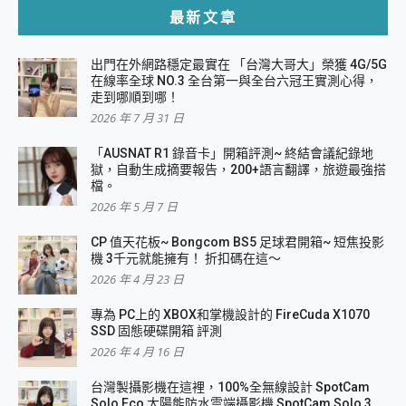
最新文章
出門在外網路穩定最實在 「台灣大哥大」榮獲 4G/5G
在線率全球 NO.3 全台第一與全台六冠王實測心得，
走到哪順到哪！
2026 年 7 月 31 日
「AUSNAT R1 錄音卡」開箱評測~ 終結會議紀錄地
獄，自動生成摘要報告，200+語言翻譯，旅遊最強搭
檔。
2026 年 5 月 7 日
CP 值天花板~ Bongcom BS5 足球君開箱~ 短焦投影
機 3千元就能擁有！ 折扣碼在這～
2026 年 4 月 23 日
專為 PC上的 XBOX和掌機設計的 FireCuda X1070
SSD 固態硬碟開箱 評測
2026 年 4 月 16 日
台灣製攝影機在這裡，100%全無線設計 SpotCam
Solo Eco 太陽能防水雲端攝影機 SpotCam Solo 3