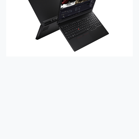
2億 APO蔡司長焦神機降臨~ vivo X200 Pro、vivo X200 就是這麼好拍
EaseUS Vocal Remover 免費線上去聲器一鍵去除人聲 人聲 音樂分離 2024 消除人聲推薦
3 個超值 MHN 飛人工具分享~~ iToolab AnyGo 魔物獵人 Now飛人 ios教學 不出門也可以到處走
Locawhere AnyTo 寶可夢飛人 AnyTo 不出門也可以飛遍全世界
小體積 40000mAh 超大容量 一次充5個設備 充好充滿 CUKTECH 酷態科 300W 微型充電站 開箱 評測
97.3% 恢復率，資料救援就是這麼簡單 EaseUS Data Recovery Wizard Free 18.0.0 業界最好的資料救援軟體
磁碟系統大風吹 有了 磁碟管理程式 EaseUS Partition Master 就是這麼簡單
全新 SONY Xperia 1 VI 開箱! 相機實測! 長焦覆蓋更遠更清晰、2日長續航、頂尖影音娛樂效能~
Xiaomi 14 Ultra 開箱 評測~ 有深度的 Leica 影像旗艦手機! 加碼小旗艦 Xiaomi 14 開箱 評測
vivo TWS 3e 真無線藍牙耳機智慧降噪升級、音質明亮溫潤，並支援雙設備連接~
MSI Claw 掌機專屬配件包 來囉 完美保護 MSI Claw A1M-026TW 電競掌機
人像旗艦 vivo V30 系列 開箱 評測! 首搭蔡司光學鏡頭、攝影棚級柔光環、拍攝功能最好玩的美拍神機 vivo V30 Pro
多個願望一次滿足 超強散熱 微星 MSI Claw A1M-026TW 電競掌機 開箱 評測
一吸完美對位 擁有超強吸力與超好用的隱磁支架 O-ONE MAG 最會吸的行動電源 開箱 評測
OPPO 哈蘇 300mm 專業增距鏡實測：Find X9 Ultra 光學長焦隨手拍，紀錄生活就是這麼簡單
Motorola edge 70 pro 及 moto g37 power上市，登錄在送飛利浦氣炸鍋
近八千元的 Soundcore Liberty 5 Pro Max，有螢幕的耳機會是智商稅嗎?
ASUS Pad 全面應援 Me Time，加碼愛奇藝黃金雙周卡體驗，專案價最低 NT$0 起