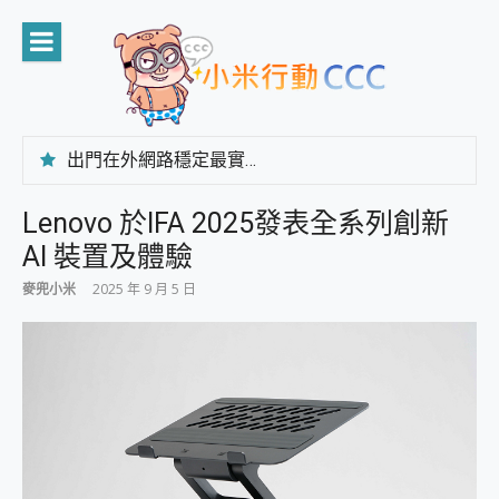
Skip
to
content
出門在外網路穩定最實在 「台灣大哥大」榮獲 4G/5G 在線率全球 NO.3 全台第一與全台六冠王實測心得，走到哪順到哪！
「AUSNAT R1 錄音卡」開箱評測~ 終結會議紀錄地獄，自動生成摘要報告，200+語言翻譯，旅遊最強搭檔。
CP 值天花板~ Bongcom BS5 足球君開箱~ 短焦投影機 3千元就能擁有！ 折扣碼在這～
Lenovo 於IFA 2025發表全系列創新
專為 PC上的 XBOX和掌機設計的 FireCuda X1070 SSD 固態硬碟開箱 評測
AI 裝置及體驗
台灣製攝影機在這裡，100%全無線設計 SpotCam Solo Eco 太陽能防水雲端攝影機 SpotCam Solo 3 2.5K高畫質戶外攝影機 開箱 評測
電力超超超持久 MSI 微星 Prestige 14 AI+ D3MG-031TW 14吋 開箱評價，AI輕薄商務筆電 Copilot+ PC
麥兜小米
2025 年 9 月 5 日
超懂拍、耐用 AI 街拍機~ realme 16 Pro 開箱評價~ 2 億畫素 LumaColor 影像、持久續航與 IP69K 高防護
防窺黑科技 Galaxy S26 Ultra系列保護貼怎麼選？imos AR 低反光玻璃、藍寶石鏡頭貼與軍規防摔殼完整開箱評價
AI 支付 一錶搞定大小事 Xiaomi Watch 5 開箱 評測
超驚艷 讓人一眼就愛上 LENOVO 聯想 Yoga Book 9 14吋 AI輕薄筆電 開箱 評測
美到讓人超想擁有 moto pad 60 系列 與 Moto | Swarovski razr 60 冰藍限定版本 開箱 評測
好用的 EaseUS Partition Master 讓您輕鬆的移除與格式化有防寫保護的隨身碟或SD卡
一鍵修復模糊影片、舊照的 AI 好幫手! VideoProc Converter AI 新版全解析 × 年末優惠，一篇全看懂
小朋友才做選擇 投影機 RGB藍牙音響 氛圍情境燈 我通通都要！ Starfish 2 幻彩膠囊投影機｜結合「 智慧投影 & 煥彩流動 」的沈浸式生活新體驗