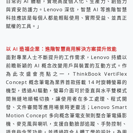
日常的 AI 體驗，實現高度個人化、生產力、創造力
與資安防護力。Lenovo 深信，智慧 AI 等進階智慧
科技應該是每個人都能輕鬆使用、實際受益、並真正
賦權的工具。」
以 AI 造福企業：進階智慧商用解決方案提升效能
面對專業人士不斷提升的工作需求，Lenovo 持續以
前瞻新穎的 AI 概念改變用戶與裝置的互動方式。作
為此次盛會亮點之一，ThinkBook VertiFlex
Concept 概念筆電為業界首款搭載 14 吋旋轉螢幕的
機型，透過AI驅動，螢幕介面可於垂直與水平雙模式
間無縫地順暢切換，讓使用者在多工處理、程式開
發、文件審閱等應用場景時更靈活；Lenovo Smart
Motion Concept 多向概念筆電支架則整合筆電攝影
機、麥克風與喇叭，支援自動臉部追蹤、手勢控制、
語音指令等功能，並透過符合人體工學的設計，為用