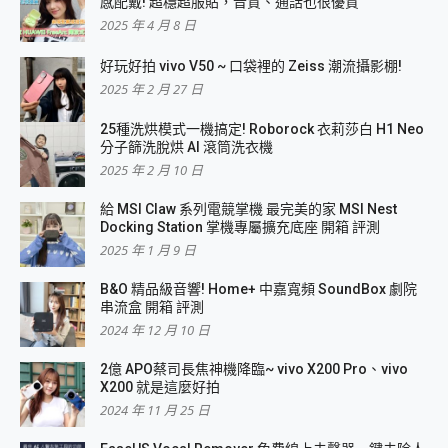
感配戴! 超穩超服貼，音質、通話也很優質
2025 年 4 月 8 日
好玩好拍 vivo V50 ~ 口袋裡的 Zeiss 潮流攝影棚!
2025 年 2 月 27 日
25種洗烘模式一機搞定! Roborock 衣莉莎白 H1 Neo
分子篩洗脫烘 AI 滾筒洗衣機
2025 年 2 月 10 日
給 MSI Claw 系列電競掌機 最完美的家 MSI Nest
Docking Station 掌機專屬擴充底座 開箱 評測
2025 年 1 月 9 日
B&O 精品級音響! Home+ 中嘉寬頻 SoundBox 劇院
串流盒 開箱 評測
2024 年 12 月 10 日
2億 APO蔡司長焦神機降臨~ vivo X200 Pro、vivo
X200 就是這麼好拍
2024 年 11 月 25 日