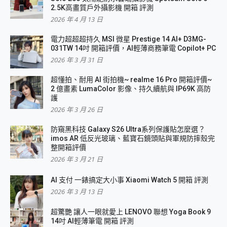
2.5K高畫質戶外攝影機 開箱 評測
2026 年 4 月 13 日
電力超超超持久 MSI 微星 Prestige 14 AI+ D3MG-
031TW 14吋 開箱評價，AI輕薄商務筆電 Copilot+ PC
2026 年 3 月 31 日
超懂拍、耐用 AI 街拍機~ realme 16 Pro 開箱評價~
2 億畫素 LumaColor 影像、持久續航與 IP69K 高防
護
2026 年 3 月 26 日
防窺黑科技 Galaxy S26 Ultra系列保護貼怎麼選？
imos AR 低反光玻璃、藍寶石鏡頭貼與軍規防摔殼完
整開箱評價
2026 年 3 月 21 日
AI 支付 一錶搞定大小事 Xiaomi Watch 5 開箱 評測
2026 年 3 月 13 日
超驚艷 讓人一眼就愛上 LENOVO 聯想 Yoga Book 9
14吋 AI輕薄筆電 開箱 評測