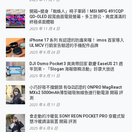
開箱~變身「蜘蛛人」椅子軍師！MSI MPG 491CQP
QD-OLED 超寬曲面電競螢幕，多工辦公、爽度滿滿的
終極桌面體驗
2025 年 11 月 4 日
iPhone 17 系列 有認證的防護來囉！ imos 首家導入
UL MCV 行銷宣告驗證的手機配件品牌
2025 年 9 月 24 日
DJI Osmo Pocket 3 爽爽帶回家 歡慶 EaseUS 21 週
年到來，「Slogan 海報徵稿活動」好康大放送
2025 年 8 月 11 日
小巧好吸不擋鏡頭 有Qi2認證的 ONPRO MagReact
MXs2 5000mAh薄型磁吸無線急速行動電源 開箱 評
測
2025 年 6 月 11 日
會走動的冷暖氣 SONY REON POCKET PRO 穿戴式智
慧冷暖調溫裝置 開箱 評測
2025 年 6 月 6 日