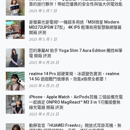
靠的旅行夥伴！帶給您優異的安全性與強大供電效能
2025 年 5 月 7 日
是螢幕也是電視! 一機超多用途「MSI微星 Modern
MD272UPSW 27型」 4K IPS 輕薄商用智慧聯網螢幕
開箱 評測
2025 年 5 月 1 日
您的專屬AI 助手 Yoga Slim 7 Aura Edition 觸控AI筆
電 開箱 評測
2025 年 4 月 28 日
realme 14 Pro 超硬軍規、冰感變色實測，realme
14 5G 遊戲戰鬥值爆表，效能x娛樂全都要！
2025 年 4 月 25 日
iPhone、Apple Watch、AirPods耳機 三個設備充電
一起搞定 ONPRO MagReact™ M3 3 in 1可攜摺疊無
線充電器 開箱 評測
2025 年 4 月 23 日
動靜皆宜「HUAWEI FreeArc」開放式耳掛耳機，無