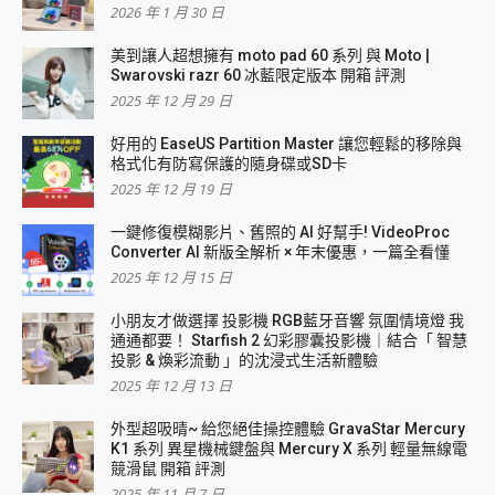
2026 年 1 月 30 日
美到讓人超想擁有 moto pad 60 系列 與 Moto |
Swarovski razr 60 冰藍限定版本 開箱 評測
2025 年 12 月 29 日
好用的 EaseUS Partition Master 讓您輕鬆的移除與
格式化有防寫保護的隨身碟或SD卡
2025 年 12 月 19 日
一鍵修復模糊影片、舊照的 AI 好幫手! VideoProc
Converter AI 新版全解析 × 年末優惠，一篇全看懂
2025 年 12 月 15 日
小朋友才做選擇 投影機 RGB藍牙音響 氛圍情境燈 我
通通都要！ Starfish 2 幻彩膠囊投影機｜結合「 智慧
投影 & 煥彩流動 」的沈浸式生活新體驗
2025 年 12 月 13 日
外型超吸晴~ 給您絕佳操控體驗 GravaStar Mercury
K1 系列 異星機械鍵盤與 Mercury X 系列 輕量無線電
競滑鼠 開箱 評測
2025 年 11 月 7 日