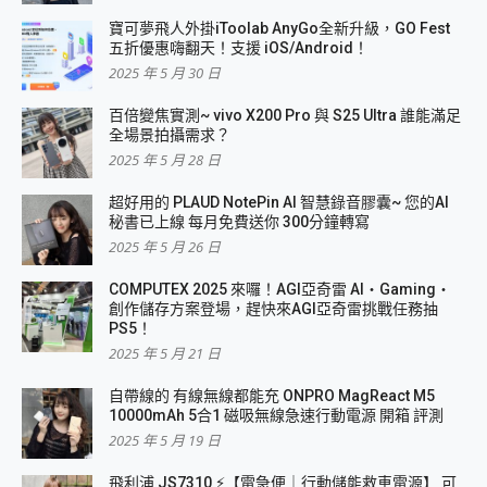
寶可夢飛人外掛iToolab AnyGo全新升級，GO Fest
五折優惠嗨翻天！支援 iOS/Android！
2025 年 5 月 30 日
百倍變焦實測~ vivo X200 Pro 與 S25 Ultra 誰能滿足
全場景拍攝需求？
2025 年 5 月 28 日
超好用的 PLAUD NotePin AI 智慧錄音膠囊~ 您的AI
秘書已上線 每月免費送你 300分鐘轉寫
2025 年 5 月 26 日
COMPUTEX 2025 來囉！AGI亞奇雷 AI・Gaming・
創作儲存方案登場，趕快來AGI亞奇雷挑戰任務抽
PS5！
2025 年 5 月 21 日
自帶線的 有線無線都能充 ONPRO MagReact M5
10000mAh 5合1 磁吸無線急速行動電源 開箱 評測
2025 年 5 月 19 日
飛利浦 JS7310 ⚡【電急便｜行動儲能救車電源】 可