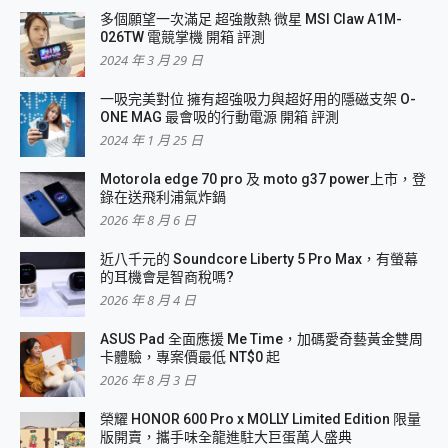
多個願望一次滿足 超強散熱 微星 MSI Claw A1M-
026TW 電競掌機 開箱 評測
2024 年 3 月 29 日
一吸完美對位 擁有超強吸力與超好用的隱磁支架 O-
ONE MAG 最會吸的行動電源 開箱 評測
2024 年 1 月 25 日
Motorola edge 70 pro 及 moto g37 power上市，登
錄在送飛利浦氣炸鍋
2026 年 8 月 6 日
近八千元的 Soundcore Liberty 5 Pro Max，有螢幕
的耳機會是智商稅嗎?
2026 年 8 月 4 日
ASUS Pad 全面應援 Me Time，加碼愛奇藝黃金雙周
卡體驗，專案價最低 NT$0 起
2026 年 8 月 3 日
榮耀 HONOR 600 Pro x MOLLY Limited Edition 限量
版開賣，攜手味全龍進駐大巨蛋萬人盛典