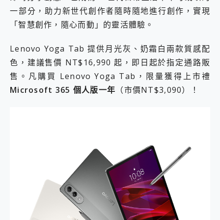
2億 APO蔡司長焦神機降臨~ vivo X200 Pro、vivo X200 就是這麼好拍
一部分，助力新世代創作者隨時隨地進行創作，實現
EaseUS Vocal Remover 免費線上去聲器一鍵去除人聲 人聲 音樂分離 2024 消除人聲推薦
「智慧創作，隨心而動」的靈活體驗。
3 個超值 MHN 飛人工具分享~~ iToolab AnyGo 魔物獵人 Now飛人 ios教學 不出門也可以到處走
Locawhere AnyTo 寶可夢飛人 AnyTo 不出門也可以飛遍全世界
Lenovo Yoga Tab 提供月光灰、奶霜白兩款質感配
小體積 40000mAh 超大容量 一次充5個設備 充好充滿 CUKTECH 酷態科 300W 微型充電站 開箱 評測
色，建議售價 NT$16,990 起，即日起於指定通路販
97.3% 恢復率，資料救援就是這麼簡單 EaseUS Data Recovery Wizard Free 18.0.0 業界最好的資料救援軟體
磁碟系統大風吹 有了 磁碟管理程式 EaseUS Partition Master 就是這麼簡單
售。凡購買 Lenovo Yoga Tab，限量獲得上市禮
全新 SONY Xperia 1 VI 開箱! 相機實測! 長焦覆蓋更遠更清晰、2日長續航、頂尖影音娛樂效能~
Microsoft 365 個人版一年
（市價NT$3,090）！
Xiaomi 14 Ultra 開箱 評測~ 有深度的 Leica 影像旗艦手機! 加碼小旗艦 Xiaomi 14 開箱 評測
vivo TWS 3e 真無線藍牙耳機智慧降噪升級、音質明亮溫潤，並支援雙設備連接~
MSI Claw 掌機專屬配件包 來囉 完美保護 MSI Claw A1M-026TW 電競掌機
人像旗艦 vivo V30 系列 開箱 評測! 首搭蔡司光學鏡頭、攝影棚級柔光環、拍攝功能最好玩的美拍神機 vivo V30 Pro
多個願望一次滿足 超強散熱 微星 MSI Claw A1M-026TW 電競掌機 開箱 評測
一吸完美對位 擁有超強吸力與超好用的隱磁支架 O-ONE MAG 最會吸的行動電源 開箱 評測
Motorola edge 70 pro 及 moto g37 power上市，登錄在送飛利浦氣炸鍋
近八千元的 Soundcore Liberty 5 Pro Max，有螢幕的耳機會是智商稅嗎?
ASUS Pad 全面應援 Me Time，加碼愛奇藝黃金雙周卡體驗，專案價最低 NT$0 起
榮耀 HONOR 600 Pro x MOLLY Limited Edition 限量版開賣，攜手味全龍進駐大巨蛋萬人盛典