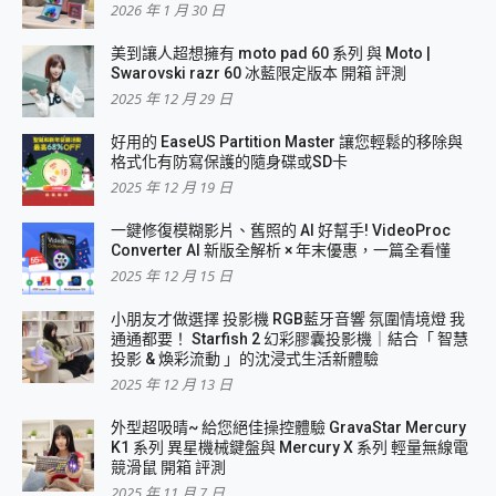
2026 年 1 月 30 日
美到讓人超想擁有 moto pad 60 系列 與 Moto |
Swarovski razr 60 冰藍限定版本 開箱 評測
2025 年 12 月 29 日
好用的 EaseUS Partition Master 讓您輕鬆的移除與
格式化有防寫保護的隨身碟或SD卡
2025 年 12 月 19 日
一鍵修復模糊影片、舊照的 AI 好幫手! VideoProc
Converter AI 新版全解析 × 年末優惠，一篇全看懂
2025 年 12 月 15 日
小朋友才做選擇 投影機 RGB藍牙音響 氛圍情境燈 我
通通都要！ Starfish 2 幻彩膠囊投影機｜結合「 智慧
投影 & 煥彩流動 」的沈浸式生活新體驗
2025 年 12 月 13 日
外型超吸晴~ 給您絕佳操控體驗 GravaStar Mercury
K1 系列 異星機械鍵盤與 Mercury X 系列 輕量無線電
競滑鼠 開箱 評測
2025 年 11 月 7 日