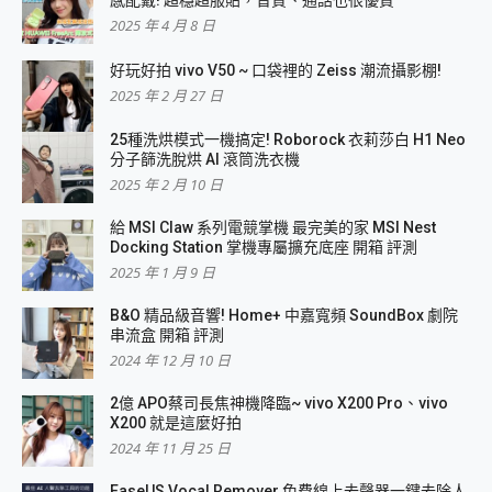
2025 年 4 月 8 日
好玩好拍 vivo V50 ~ 口袋裡的 Zeiss 潮流攝影棚!
2025 年 2 月 27 日
25種洗烘模式一機搞定! Roborock 衣莉莎白 H1 Neo
分子篩洗脫烘 AI 滾筒洗衣機
2025 年 2 月 10 日
給 MSI Claw 系列電競掌機 最完美的家 MSI Nest
Docking Station 掌機專屬擴充底座 開箱 評測
2025 年 1 月 9 日
B&O 精品級音響! Home+ 中嘉寬頻 SoundBox 劇院
串流盒 開箱 評測
2024 年 12 月 10 日
2億 APO蔡司長焦神機降臨~ vivo X200 Pro、vivo
X200 就是這麼好拍
2024 年 11 月 25 日
EaseUS Vocal Remover 免費線上去聲器一鍵去除人