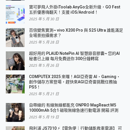
寶可夢飛人外掛iToolab AnyGo全新升級，GO Fest
五折優惠嗨翻天！支援 iOS/Android！
2025 年 5 月 30 日
百倍變焦實測~ vivo X200 Pro 與 S25 Ultra 誰能滿足
全場景拍攝需求？
2025 年 5 月 28 日
超好用的 PLAUD NotePin AI 智慧錄音膠囊~ 您的AI
秘書已上線 每月免費送你 300分鐘轉寫
2025 年 5 月 26 日
COMPUTEX 2025 來囉！AGI亞奇雷 AI・Gaming・
創作儲存方案登場，趕快來AGI亞奇雷挑戰任務抽
PS5！
2025 年 5 月 21 日
自帶線的 有線無線都能充 ONPRO MagReact M5
10000mAh 5合1 磁吸無線急速行動電源 開箱 評測
2025 年 5 月 19 日
飛利浦 JS7310 ⚡【電急便｜行動儲能救車電源】 可