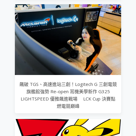
飆破 TGS、高速進站三創！Logitech G 三創電競
旗艦館強勢 Re-open 耳機美學新作 G325
LIGHTSPEED 優雅飆進戰場 LCK Cup 決賽點
燃電競巔峰