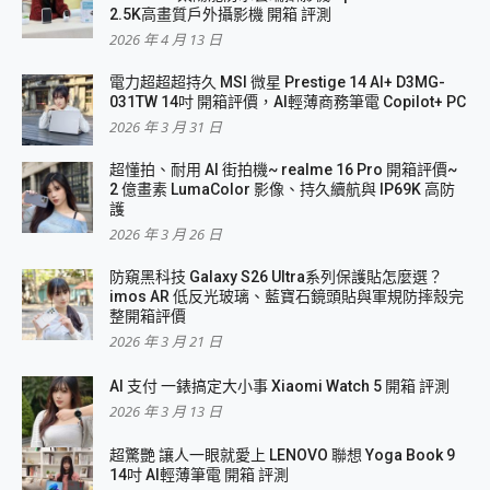
2.5K高畫質戶外攝影機 開箱 評測
2026 年 4 月 13 日
電力超超超持久 MSI 微星 Prestige 14 AI+ D3MG-
031TW 14吋 開箱評價，AI輕薄商務筆電 Copilot+ PC
2026 年 3 月 31 日
超懂拍、耐用 AI 街拍機~ realme 16 Pro 開箱評價~
2 億畫素 LumaColor 影像、持久續航與 IP69K 高防
護
2026 年 3 月 26 日
防窺黑科技 Galaxy S26 Ultra系列保護貼怎麼選？
imos AR 低反光玻璃、藍寶石鏡頭貼與軍規防摔殼完
整開箱評價
2026 年 3 月 21 日
AI 支付 一錶搞定大小事 Xiaomi Watch 5 開箱 評測
2026 年 3 月 13 日
超驚艷 讓人一眼就愛上 LENOVO 聯想 Yoga Book 9
14吋 AI輕薄筆電 開箱 評測