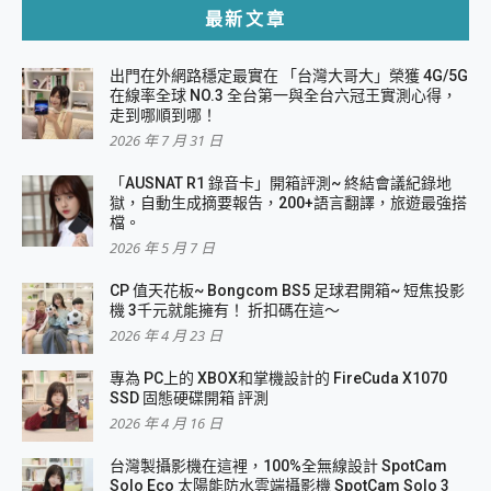
最新文章
出門在外網路穩定最實在 「台灣大哥大」榮獲 4G/5G
在線率全球 NO.3 全台第一與全台六冠王實測心得，
走到哪順到哪！
2026 年 7 月 31 日
「AUSNAT R1 錄音卡」開箱評測~ 終結會議紀錄地
獄，自動生成摘要報告，200+語言翻譯，旅遊最強搭
檔。
2026 年 5 月 7 日
CP 值天花板~ Bongcom BS5 足球君開箱~ 短焦投影
機 3千元就能擁有！ 折扣碼在這～
2026 年 4 月 23 日
專為 PC上的 XBOX和掌機設計的 FireCuda X1070
SSD 固態硬碟開箱 評測
2026 年 4 月 16 日
台灣製攝影機在這裡，100%全無線設計 SpotCam
Solo Eco 太陽能防水雲端攝影機 SpotCam Solo 3