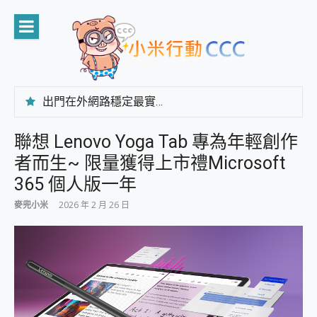
Skip
to
content
出門在外網路穩定最實在 「台灣大哥大」榮獲 4G/5G 在線率全球 NO.3 全台第一與全台六冠王實測心得，走到哪順到哪！
「AUSNAT R1 錄音卡」開箱評測~ 終結會議紀錄地獄，自動生成摘要報告，200+語言翻譯，旅遊最強搭檔。
CP 值天花板~ Bongcom BS5 足球君開箱~ 短焦投影機 3千元就能擁有！ 折扣碼在這～
聯想 Lenovo Yoga Tab 專為年輕創作
專為 PC上的 XBOX和掌機設計的 FireCuda X1070 SSD 固態硬碟開箱 評測
者而生~ 限量獲得上市禮Microsoft
台灣製攝影機在這裡，100%全無線設計 SpotCam Solo Eco 太陽能防水雲端攝影機 SpotCam Solo 3 2.5K高畫質戶外攝影機 開箱 評測
電力超超超持久 MSI 微星 Prestige 14 AI+ D3MG-031TW 14吋 開箱評價，AI輕薄商務筆電 Copilot+ PC
365 個人版一年
超懂拍、耐用 AI 街拍機~ realme 16 Pro 開箱評價~ 2 億畫素 LumaColor 影像、持久續航與 IP69K 高防護
麥兜小米
2026 年 2 月 26 日
防窺黑科技 Galaxy S26 Ultra系列保護貼怎麼選？imos AR 低反光玻璃、藍寶石鏡頭貼與軍規防摔殼完整開箱評價
AI 支付 一錶搞定大小事 Xiaomi Watch 5 開箱 評測
超驚艷 讓人一眼就愛上 LENOVO 聯想 Yoga Book 9 14吋 AI輕薄筆電 開箱 評測
美到讓人超想擁有 moto pad 60 系列 與 Moto | Swarovski razr 60 冰藍限定版本 開箱 評測
好用的 EaseUS Partition Master 讓您輕鬆的移除與格式化有防寫保護的隨身碟或SD卡
一鍵修復模糊影片、舊照的 AI 好幫手! VideoProc Converter AI 新版全解析 × 年末優惠，一篇全看懂
小朋友才做選擇 投影機 RGB藍牙音響 氛圍情境燈 我通通都要！ Starfish 2 幻彩膠囊投影機｜結合「 智慧投影 & 煥彩流動 」的沈浸式生活新體驗