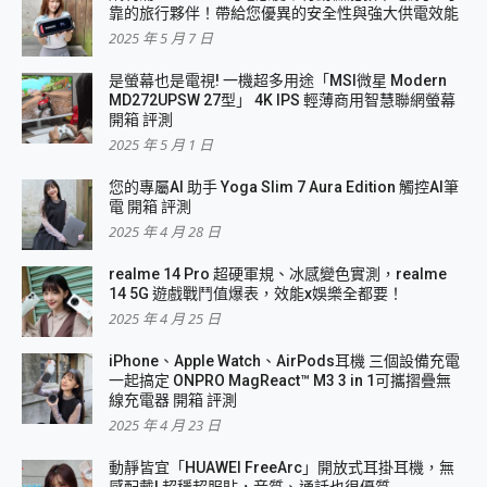
靠的旅行夥伴！帶給您優異的安全性與強大供電效能
2025 年 5 月 7 日
是螢幕也是電視! 一機超多用途「MSI微星 Modern
MD272UPSW 27型」 4K IPS 輕薄商用智慧聯網螢幕
開箱 評測
2025 年 5 月 1 日
您的專屬AI 助手 Yoga Slim 7 Aura Edition 觸控AI筆
電 開箱 評測
2025 年 4 月 28 日
realme 14 Pro 超硬軍規、冰感變色實測，realme
14 5G 遊戲戰鬥值爆表，效能x娛樂全都要！
2025 年 4 月 25 日
iPhone、Apple Watch、AirPods耳機 三個設備充電
一起搞定 ONPRO MagReact™ M3 3 in 1可攜摺疊無
線充電器 開箱 評測
2025 年 4 月 23 日
動靜皆宜「HUAWEI FreeArc」開放式耳掛耳機，無
感配戴! 超穩超服貼，音質、通話也很優質