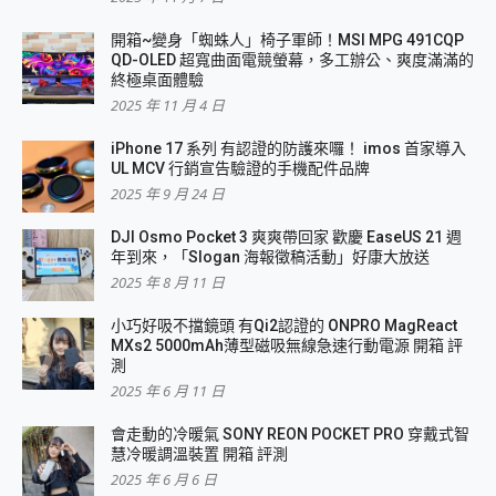
開箱~變身「蜘蛛人」椅子軍師！MSI MPG 491CQP
QD-OLED 超寬曲面電競螢幕，多工辦公、爽度滿滿的
終極桌面體驗
2025 年 11 月 4 日
iPhone 17 系列 有認證的防護來囉！ imos 首家導入
UL MCV 行銷宣告驗證的手機配件品牌
2025 年 9 月 24 日
DJI Osmo Pocket 3 爽爽帶回家 歡慶 EaseUS 21 週
年到來，「Slogan 海報徵稿活動」好康大放送
2025 年 8 月 11 日
小巧好吸不擋鏡頭 有Qi2認證的 ONPRO MagReact
MXs2 5000mAh薄型磁吸無線急速行動電源 開箱 評
測
2025 年 6 月 11 日
會走動的冷暖氣 SONY REON POCKET PRO 穿戴式智
慧冷暖調溫裝置 開箱 評測
2025 年 6 月 6 日