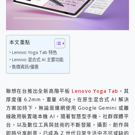
外型超吸晴~ 給您絕佳操控體驗 GravaStar Mercury K1 系列 異星機械鍵盤與 Mercury X 系列 輕量無線電競滑鼠 開箱 評測
開箱~變身「蜘蛛人」椅子軍師！MSI MPG 491CQP QD-OLED 超寬曲面電競螢幕，多工辦公、爽度滿滿的終極桌面體驗
iPhone 17 系列 有認證的防護來囉！ imos 首家導入 UL MCV 行銷宣告驗證的手機配件品牌
DJI Osmo Pocket 3 爽爽帶回家 歡慶 EaseUS 21 週年到來，「Slogan 海報徵稿活動」好康大放送
小巧好吸不擋鏡頭 有Qi2認證的 ONPRO MagReact MXs2 5000mAh薄型磁吸無線急速行動電源 開箱 評測
會走動的冷暖氣 SONY REON POCKET PRO 穿戴式智慧冷暖調溫裝置 開箱 評測
寶可夢飛人外掛iToolab AnyGo全新升級，GO Fest 五折優惠嗨翻天！支援 iOS/Android！
本文重點
百倍變焦實測~ vivo X200 Pro 與 S25 Ultra 誰能滿足全場景拍攝需求？
Lenovo Yoga Tab 特色
超好用的 PLAUD NotePin AI 智慧錄音膠囊~ 您的AI 秘書已上線 每月免費送你 300分鐘轉寫
Lenovo 混合式 AI 主要功能
COMPUTEX 2025 來囉！AGI亞奇雷 AI・Gaming・創作儲存方案登場，趕快來AGI亞奇雷挑戰任務抽 PS5！
售價資訊/優惠
自帶線的 有線無線都能充 ONPRO MagReact M5 10000mAh 5合1 磁吸無線急速行動電源 開箱 評測
飛利浦 JS7310 ⚡【電急便｜行動儲能救車電源】 可靠的旅行夥伴！帶給您優異的安全性與強大供電效能
是螢幕也是電視! 一機超多用途「MSI微星 Modern MD272UPSW 27型」 4K IPS 輕薄商用智慧聯網螢幕 開箱 評測
您的專屬AI 助手 Yoga Slim 7 Aura Edition 觸控AI筆電 開箱 評測
聯想在台推出全新高階平板
Lenovo Yoga Tab
，其
realme 14 Pro 超硬軍規、冰感變色實測，realme 14 5G 遊戲戰鬥值爆表，效能x娛樂全都要！
厚度僅 6.2mm、重量 458g，在原生混合式 AI 解決
iPhone、Apple Watch、AirPods耳機 三個設備充電一起搞定 ONPRO MagReact™ M3 3 in 1可攜摺疊無線充電器 開箱 評測
動靜皆宜「HUAWEI FreeArc」開放式耳掛耳機，無感配戴! 超穩超服貼，音質、通話也很優質
方案加持下，無論是連網使用 Google Gemini 或離
好玩好拍 vivo V50 ~ 口袋裡的 Zeiss 潮流攝影棚!
線啟用裝置端本機 AI，隨著智慧型手機、社群媒體平
25種洗烘模式一機搞定! Roborock 衣莉莎白 H1 Neo分子篩洗脫烘 AI 滾筒洗衣機
台，以及數位工具與技術的不斷發展，攝影、創作與
給 MSI Claw 系列電競掌機 最完美的家 MSI Nest Docking Station 掌機專屬擴充底座 開箱 評測
即時分享創意，已成為 Z 世代日常生活中不可或缺的
B&O 精品級音響! Home+ 中嘉寬頻 SoundBox 劇院串流盒 開箱 評測