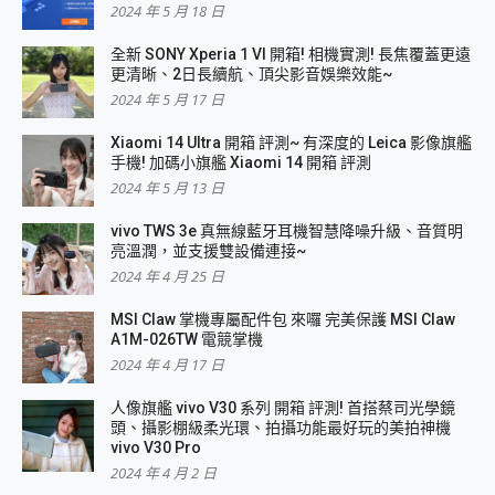
2024 年 5 月 18 日
全新 SONY Xperia 1 VI 開箱! 相機實測! 長焦覆蓋更遠
更清晰、2日長續航、頂尖影音娛樂效能~
2024 年 5 月 17 日
Xiaomi 14 Ultra 開箱 評測~ 有深度的 Leica 影像旗艦
手機! 加碼小旗艦 Xiaomi 14 開箱 評測
2024 年 5 月 13 日
vivo TWS 3e 真無線藍牙耳機智慧降噪升級、音質明
亮溫潤，並支援雙設備連接~
2024 年 4 月 25 日
MSI Claw 掌機專屬配件包 來囉 完美保護 MSI Claw
A1M-026TW 電競掌機
2024 年 4 月 17 日
人像旗艦 vivo V30 系列 開箱 評測! 首搭蔡司光學鏡
頭、攝影棚級柔光環、拍攝功能最好玩的美拍神機
vivo V30 Pro
2024 年 4 月 2 日