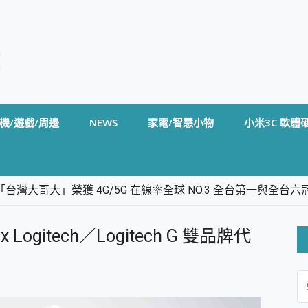
機/遊戲/周邊
NEWS
家電/智慧小物
小米3C 軟體
台灣大哥大」榮獲 4G/5G 在線率全球 NO.3 全台第一與全
卡」開箱評測~ 終結會議紀錄地獄，自動生成摘要報告，200+語言
m BS5 足球君開箱~ 短焦投影機 3千元就能擁有！ 折扣碼在這～
Logitech／Logitech G 雙品牌代
的 FireCuda X1070 SSD 固態硬碟開箱 評測
線設計 SpotCam Solo Eco 太陽能防水雲端攝影機 SpotCam
S
stige 14 AI+ D3MG-031TW 14吋 開箱評價，AI輕薄商務筆電 Co
FO
alme 16 Pro 開箱評價~ 2 億畫素 LumaColor 影像、持久續航與