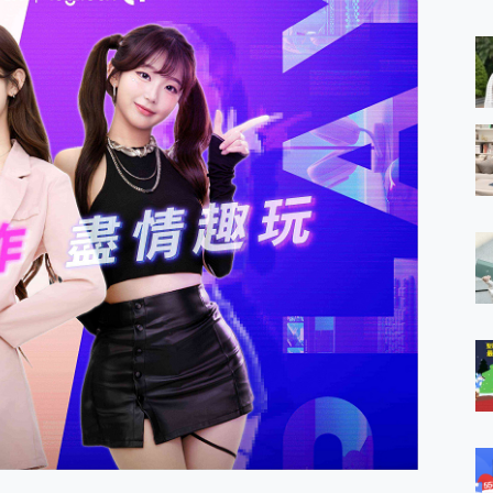
 MSI Claw A1M-026TW 電競掌機 開箱 評測
與超好用的隱磁支架 O-ONE MAG 最會吸的行動電源 開箱 評測
ro 及 moto g37 power上市，登錄在送飛利浦氣炸鍋
iberty 5 Pro Max，有螢幕的耳機會是智商稅嗎?
e Time，加碼愛奇藝黃金雙周卡體驗，專案價最低 NT$0 起
x MOLLY Limited Edition 限量版開賣，攜手味全龍進駐大巨蛋萬人