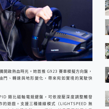
 裝備開啟熱血時光。她首推 G923 賽車模擬方向盤，
時模擬油門、轉速與地形變化，帶來宛如實境的駕駛快
 RAPID 類比磁軸電競鍵盤，可依按壓深度調整觸發
遊戲。支援三種連線模式（LIGHTSPEED 無