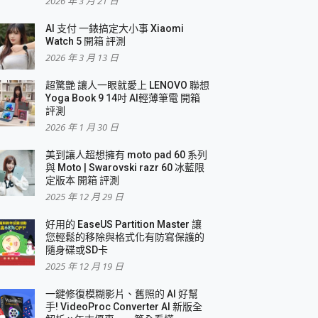
2026 年 3 月 21 日
AI 支付 一錶搞定大小事 Xiaomi
Watch 5 開箱 評測
2026 年 3 月 13 日
盛典
超驚艷 讓人一眼就愛上 LENOVO 聯想
Yoga Book 9 14吋 AI輕薄筆電 開箱
評測
2026 年 1 月 30 日
美到讓人超想擁有 moto pad 60 系列
與 Moto | Swarovski razr 60 冰藍限
定版本 開箱 評測
2025 年 12 月 29 日
好用的 EaseUS Partition Master 讓
您輕鬆的移除與格式化有防寫保護的
隨身碟或SD卡
2025 年 12 月 19 日
一鍵修復模糊影片、舊照的 AI 好幫
手! VideoProc Converter AI 新版全