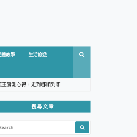
硬體教學
生活旅遊
台六冠王實測心得，走到哪順到哪！
翻譯，旅遊最強搭檔。
搜尋文章
 Solo 3 2.5K高畫質戶外攝影機 開箱 評
EARCH
pilot+ PC
R:
 IP69K 高防護