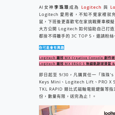
您的專屬AI 助手 Yoga Slim
AI女神
李珠珢
成為
Logitech
與
L
realme 14 Pro 超硬
Logitech 愛用者，不知不覺家裡就
iPhone、Apple Watc
鼠，下班後更喜歡宅在家挑戰賽車模擬
動靜皆宜「HUAWEI Fr
好玩好拍 vivo V50 ~ 口
大方公開 Logitech 如何協助自
25種洗烘模式一機搞定! Rob
都捨不得離手的 3C TOP 5，邀請
給 MSI Claw 系列電競掌機
B&O 精品級音響! Home+
你可能會有興趣
2億 APO蔡司長焦神機降臨~ v
EaseUS Vocal Rem
Logitech 羅技 MX Creative Console
3 個超值 MHN 飛人工具分享
Logitech 羅技 MX ERGO S 無線軌跡球滑鼠 
Locawhere AnyTo 
小體積 40000mAh 超大
即日起至 9/30，凡購買任一「珠珠’s P
97.3% 恢復率，資料救援就是這麼
Keys Mini、Logitech Lift、PR
磁碟系統大風吹 有了 磁碟管理程式
TKL RAPID 類比式磁軸電競鍵
全新 SONY Xperia 
Xiaomi 14 Ultra 開箱
份，數量有限，送完為止！。
vivo TWS 3e 真
MSI Claw 掌機專屬配件包 
人像旗艦 vivo V30 系