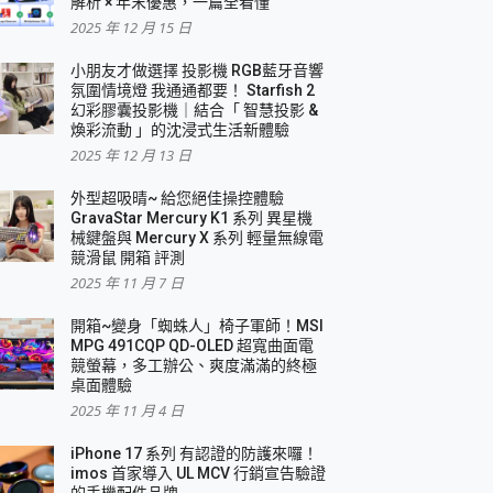
解析 × 年末優惠，一篇全看懂
2025 年 12 月 15 日
小朋友才做選擇 投影機 RGB藍牙音響
氛圍情境燈 我通通都要！ Starfish 2
幻彩膠囊投影機｜結合「 智慧投影 &
煥彩流動 」的沈浸式生活新體驗
2025 年 12 月 13 日
外型超吸晴~ 給您絕佳操控體驗
GravaStar Mercury K1 系列 異星機
械鍵盤與 Mercury X 系列 輕量無線電
競滑鼠 開箱 評測
2025 年 11 月 7 日
開箱~變身「蜘蛛人」椅子軍師！MSI
MPG 491CQP QD-OLED 超寬曲面電
競螢幕，多工辦公、爽度滿滿的終極
桌面體驗
2025 年 11 月 4 日
iPhone 17 系列 有認證的防護來囉！
imos 首家導入 UL MCV 行銷宣告驗證
的手機配件品牌