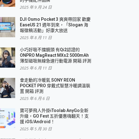
2025 年 9 月 24 日
DJI Osmo Pocket 3 爽爽帶回家 歡慶
EaseUS 21 週年到來，「Slogan 海
報徵稿活動」好康大放送
2025 年 8 月 11 日
小巧好吸不擋鏡頭 有Qi2認證的
ONPRO MagReact MXs2 5000mAh
薄型磁吸無線急速行動電源 開箱 評測
2025 年 6 月 11 日
會走動的冷暖氣 SONY REON
POCKET PRO 穿戴式智慧冷暖調溫裝
置 開箱 評測
2025 年 6 月 6 日
寶可夢飛人外掛iToolab AnyGo全新
升級，GO Fest 五折優惠嗨翻天！支
援 iOS/Android！
2025 年 5 月 30 日