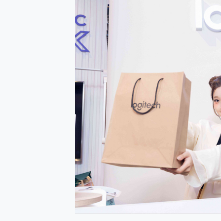
防窺黑科技 Galaxy S2
AI 支付 一錶搞定大小事 Xiao
超驚艷 讓人一眼就愛上 LENOV
美到讓人超想擁有 moto pad 
好用的 EaseUS Parti
一鍵修復模糊影片、舊照的 AI 
小朋友才做選擇 投影機 RG
式生活新體驗
外型超吸晴~ 給您絕佳操控體驗 
開箱~變身「蜘蛛人」椅子軍師
iPhone 17 系列 有認
DJI Osmo Pocket 3
小巧好吸不擋鏡頭 有Qi2認證
會走動的冷暖氣 SONY RE
寶可夢飛人外掛iToolab An
百倍變焦實測~ vivo X200
超好用的 PLAUD NoteP
COMPUTEX 2025 來
自帶線的 有線無線都能充 ONP
飛利浦 JS7310 ⚡【
是螢幕也是電視! 一機超多用途