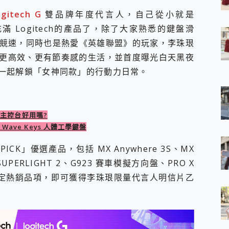
 7 Aura Edition 觸控AI筆電 開箱 評測
ogitech G
雙品牌年度代言人，自己從小就是
軍規、冰感變色實測，realme 14 5G 遊戲戰鬥值爆表，效能x娛樂全都
充滿 Logitech的產品了，除了大家熟悉的鍵盤滑
h、AirPods耳機 三個設備充電一起搞定 ONPRO MagReact™ M3 
競速，同時也是熱愛《英雄聯盟》的玩家，李珠珢
eeArc」開放式耳掛耳機，無感配戴! 超穩超服貼，音質、通話也很
袋裡的 Zeiss 潮流攝影棚!
己打造更高效、更有節奏感的生活，並首度曝光白天黑夜
orock 衣莉莎白 H1 Neo分子篩洗脫烘 AI 滾筒洗衣機
粉絲一起解鎖「女神同款」的行動力日常。
 最完美的家 MSI Nest Docking Station 掌機專屬擴充底座 開箱
 中嘉寬頻 SoundBox 劇院串流盒 開箱 評測
ivo X200 Pro、vivo X200 就是這麼好拍
over 免費線上去聲器一鍵去除人聲 人聲 音樂分離 2024 消除人聲推薦
 創作者主控台好用嗎?
~~ iToolab AnyGo 魔物獵人 Now飛人 ios教學 不出門也可以
& Wave Keys 人體工學鍵盤
寶可夢飛人 AnyTo 不出門也可以飛遍全世界
容量 一次充5個設備 充好充滿 CUKTECH 酷態科 300W 微型充電站
ICK」優選產品，包括 MX Anywhere 3S、MX
簡單 EaseUS Data Recovery Wizard Free 18.0.0 
O X SUPERLIGHT 2、G923 賽車模擬方向盤、PRO X
 EaseUS Partition Master 就是這麼簡單
盤等指定熱銷品項，即可獲得李珠珢限量代言人明信片乙
1 VI 開箱! 相機實測! 長焦覆蓋更遠更清晰、2日長續航、頂尖影音娛樂
 評測~ 有深度的 Leica 影像旗艦手機! 加碼小旗艦 Xiaomi 14 開箱 評測
無線藍牙耳機智慧降噪升級、音質明亮溫潤，並支援雙設備連接~
來囉 完美保護 MSI Claw A1M-026TW 電競掌機
列 開箱 評測! 首搭蔡司光學鏡頭、攝影棚級柔光環、拍攝功能最好玩的美拍神