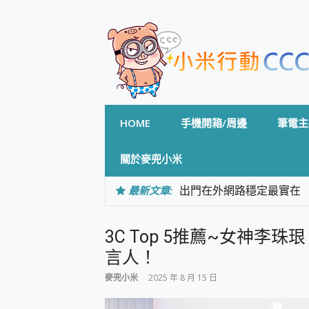
Skip
to
content
HOME
手機開箱/周邊
筆電主
關於麥兜小米
最新文章:
出門在外網路穩定最實在 「
「AUSNAT R1 錄音
CP 值天花板~ Bongco
3C Top 5推薦~女神李珠珢 x 
專為 PC上的 XBOX和掌機設計
台灣製攝影機在這裡，100%全無
言人！
測
麥兜小米
2025 年 8 月 15 日
電力超超超持久 MSI 微星 Pre
超懂拍、耐用 AI 街拍機~ re