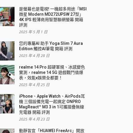
是螢幕也是電視! 一機超多用途「MSI
微星 Modern MD272UPSW 27型」
4K IPS 輕薄商用智慧聯網螢幕 開箱
評測
2025 年 5 月 1 日
您的專屬AI 助手 Yoga Slim 7 Aura
Edition 觸控AI筆電 開箱 評測
2025 年 4 月 28 日
realme 14 Pro 超硬軍規、冰感變色
實測，realme 14 5G 遊戲戰鬥值爆
表，效能x娛樂全都要！
2025 年 4 月 25 日
iPhone、Apple Watch、AirPods耳
機 三個設備充電一起搞定 ONPRO
MagReact™ M3 3 in 1可攜摺疊無線
充電器 開箱 評測
2025 年 4 月 23 日
動靜皆宜「HUAWEI FreeArc」開放