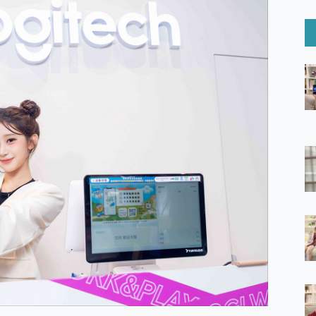
6 Ultra系列保護貼怎麼選？imos AR 低反光玻璃、藍寶石鏡頭
mi Watch 5 開箱 評測
O 聯想 Yoga Book 9 14吋 AI輕薄筆電 開箱 評測
60 系列 與 Moto | Swarovski razr 60 冰藍限定版本 開箱 評測
tion Master 讓您輕鬆的移除與格式化有防寫保護的隨身碟或SD卡
好幫手! VideoProc Converter AI 新版全解析 × 年末優惠
B藍牙音響 氛圍情境燈 我通通都要！ Starfish 2 幻彩膠囊投影
GravaStar Mercury K1 系列 異星機械鍵盤與 Mercury 
！MSI MPG 491CQP QD-OLED 超寬曲面電競螢幕，
證的防護來囉！ imos 首家導入 UL MCV 行銷宣告驗證的手機配件品牌
 爽爽帶回家 歡慶 EaseUS 21 週年到來，「Slogan 海報徵稿活動」
的 ONPRO MagReact MXs2 5000mAh薄型磁吸無線急速行
ON POCKET PRO 穿戴式智慧冷暖調溫裝置 開箱 評測
yGo全新升級，GO Fest 五折優惠嗨翻天！支援 iOS/Android！
 Pro 與 S25 Ultra 誰能滿足全場景拍攝需求？
in AI 智慧錄音膠囊~ 您的AI 秘書已上線 每月免費送你 300分鐘轉
囉！AGI亞奇雷 AI・Gaming・創作儲存方案登場，趕快來AGI亞奇雷
RO MagReact M5 10000mAh 5合1 磁吸無線急速行動電源
電急便｜行動儲能救車電源】 可靠的旅行夥伴！帶給您優異的安全性
「MSI微星 Modern MD272UPSW 27型」 4K IPS 輕薄