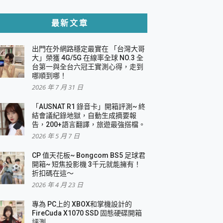
貼與軍規防摔殼完整開箱評價
最新文章
出門在外網路穩定最實在 「台灣大哥
，一篇全看懂
大」榮獲 4G/5G 在線率全球 NO.3 全
台第一與全台六冠王實測心得，走到
機｜結合「 智慧投影 & 煥彩流動 」的沈浸
哪順到哪！
2026 年 7 月 31 日
X 系列 輕量無線電競滑鼠 開箱 評測
多工辦公、爽度滿滿的終極桌面體驗
「AUSNAT R1 錄音卡」開箱評測~ 終
結會議紀錄地獄，自動生成摘要報
好康大放送
告，200+語言翻譯，旅遊最強搭檔。
動電源 開箱 評測
2026 年 5 月 7 日
CP 值天花板~ Bongcom BS5 足球君
開箱~ 短焦投影機 3千元就能擁有！
折扣碼在這～
寫
2026 年 4 月 23 日
挑戰任務抽 PS5！
 開箱 評測
專為 PC上的 XBOX和掌機設計的
與強大供電效能
FireCuda X1070 SSD 固態硬碟開箱
商用智慧聯網螢幕 開箱 評測
評測