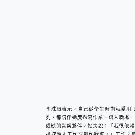
李珠珢表示，自己從學生時期就愛用 Logi
列，都陪伴她度過寫作業、踏入職場，
或缺的默契夥伴。她笑說：「我很依賴 L
迅速進入工作或創作狀態。」工作之餘，她也用