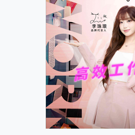
多個願望一次滿足 超強散熱 微星
一吸完美對位 擁有超強吸力
Motorola edge 70 p
近八千元的 Soundcore L
ASUS Pad 全面應援 M
榮耀 HONOR 600 Pro 