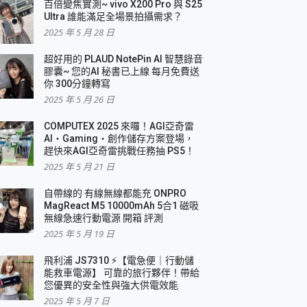
百倍變焦實測~ vivo X200 Pro 與 S25
Ultra 誰能滿足全場景拍攝需求？
2025 年 5 月 28 日
超好用的 PLAUD NotePin AI 智慧錄音
膠囊~ 您的AI 秘書已上線 每月免費送
你 300分鐘轉寫
2025 年 5 月 26 日
COMPUTEX 2025 來囉！AGI亞奇雷
AI・Gaming・創作儲存方案登場，
趕快來AGI亞奇雷挑戰任務抽 PS5！
2025 年 5 月 21 日
自帶線的 有線無線都能充 ONPRO
MagReact M5 10000mAh 5合1 磁吸
無線急速行動電源 開箱 評測
2025 年 5 月 19 日
飛利浦 JS7310 ⚡【電急便｜行動儲
能救車電源】 可靠的旅行夥伴！帶給
您優異的安全性與強大供電效能
2025 年 5 月 7 日