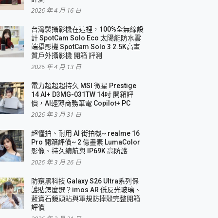
2026 年 4 月 16 日
要！
台灣製攝影機在這裡，100%全無線設
3 in 1可攜摺疊無線充電器 開箱 評測
計 SpotCam Solo Eco 太陽能防水雲
優質
端攝影機 SpotCam Solo 3 2.5K高畫
質戶外攝影機 開箱 評測
2026 年 4 月 13 日
 評測
電力超超超持久 MSI 微星 Prestige
14 AI+ D3MG-031TW 14吋 開箱評
價，AI輕薄商務筆電 Copilot+ PC
2026 年 3 月 31 日
到處走
超懂拍、耐用 AI 街拍機~ realme 16
 開箱 評測
Pro 開箱評價~ 2 億畫素 LumaColor
業界最好的資料救援軟體
影像、持久續航與 IP69K 高防護
2026 年 3 月 26 日
效能~
防窺黑科技 Galaxy S26 Ultra系列保
護貼怎麼選？imos AR 低反光玻璃、
藍寶石鏡頭貼與軍規防摔殼完整開箱
評價
機 vivo V30 Pro