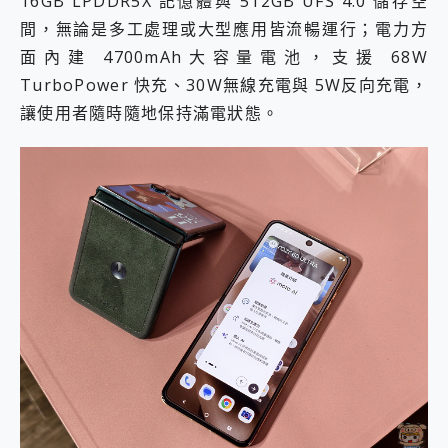
16GB LPDDR5X 記憶體與 512GB UFS 4.0 儲存空
間，無論是多工處理或大型應用皆流暢運行；電力方
面內建 4700mAh大容量電池，支援 68W
TurboPower 快充、30W無線充電與 5W反向充電，
讓使用者隨時隨地保持滿電狀態。