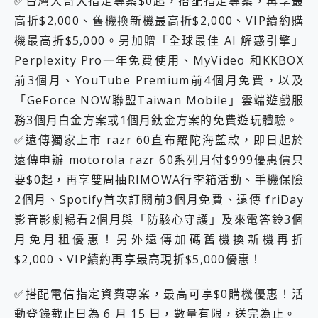
✅台灣大哥大指定專案$0起，搭配指定專案，再享最
高折$2,000、舊機換新機最高折$2,000、VIP續約購
機最高折$5,000。另加贈「全球最佳 AI 解惑引擎」
Perplexity Pro一年免費使用、MyVideo 和KKBOX
前3個月、YouTube Premium前4個月免費，以及
「GeForce NOW聯盟Taiwan Mobile」雲端遊戲服
務3個月白金方案或1個月鈦金方案的免費遊玩體驗。
✅遠傳獨家上市 razr 60直布羅陀海藍款，即日起於
遠傳申辦 motorola razr 60系列月付$999優惠價只
要$0起，再享雙周抽RIMOWA行李箱活動、手機保險
2個月、Spotify首次訂閱前3個月免費、遠傳 friDay
影音影劇暢看2個月與「防駭心守護」及來電答鈴3個
月免月租優惠！另外遠傳加碼舊機換新機再折
$2,000、VIP續約再享最高現折$5,000優惠！
✅搭配電信指定資費專案，最高可享$0購機優惠！活
動登錄截止日為 6 月 15 日，數量有限，送完為止。