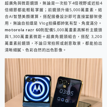
超廣角與微距鏡頭，無論是一次拍下4倍視野或近拍4
倍細節都能輕鬆掌握；前鏡頭升級5,000萬畫素，結
合AI智慧美顏運算，搭配摺疊設計即可直接當腳架使
用，無論自拍還是 Vlog拍攝都帥氣有型、角度滿分。
motorola razr 60
則配備5,000萬畫素高解析主鏡頭
與1,300萬畫素微距＋超廣角鏡頭組合，搭配 3,200
萬畫素前鏡頭，不論日常拍照或創意取景，都能拍出
清晰細膩、色彩自然的出色影像。