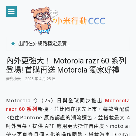
Skip
to
content
出門在外網路穩定最實在 「台灣大哥大」榮獲 4G/5G 在線率全球 NO.3 全台第一與全台六冠王實測心得，走到哪順到哪！
「AUSNAT R1 錄音卡」開箱評測~ 終結會議紀錄地獄，自動生成摘要報告，200+語言翻譯，旅遊最強搭檔。
CP 值天花板~ Bongcom BS5 足球君開箱~ 短焦投影機 3千元就能擁有！ 折扣碼在這～
內外更強大！ Motorola razr 60 系列
專為 PC上的 XBOX和掌機設計的 FireCuda X1070 SSD 固態硬碟開箱 評測
登場! 首購再送 Motorola 獨家好禮
台灣製攝影機在這裡，100%全無線設計 SpotCam Solo Eco 太陽能防水雲端攝影機 SpotCam Solo 3 2.5K高畫質戶外攝影機 開箱 評測
電力超超超持久 MSI 微星 Prestige 14 AI+ D3MG-031TW 14吋 開箱評價，AI輕薄商務筆電 Copilot+ PC
麥兜小米
2025 年 4 月 25 日
超懂拍、耐用 AI 街拍機~ realme 16 Pro 開箱評價~ 2 億畫素 LumaColor 影像、持久續航與 IP69K 高防護
防窺黑科技 Galaxy S26 Ultra系列保護貼怎麼選？imos AR 低反光玻璃、藍寶石鏡頭貼與軍規防摔殼完整開箱評價
AI 支付 一錶搞定大小事 Xiaomi Watch 5 開箱 評測
Motorola 今（25）日與全球同步推出
Motorola
超驚艷 讓人一眼就愛上 LENOVO 聯想 Yoga Book 9 14吋 AI輕薄筆電 開箱 評測
razr 60 系列
新機，並比國在搶先上市，每款皆配備
美到讓人超想擁有 moto pad 60 系列 與 Moto | Swarovski razr 60 冰藍限定版本 開箱 評測
3色由Pantone 原廠認證的潮流選色，並搭載最大 4
好用的 EaseUS Partition Master 讓您輕鬆的移除與格式化有防寫保護的隨身碟或SD卡
一鍵修復模糊影片、舊照的 AI 好幫手! VideoProc Converter AI 新版全解析 × 年末優惠，一篇全看懂
吋外螢幕，提供 APP 應用更大操作自由度、moto ai
小朋友才做選擇 投影機 RGB藍牙音響 氛圍情境燈 我通通都要！ Starfish 2 幻彩膠囊投影機｜結合「 智慧投影 & 煥彩流動 」的沈浸式生活新體驗
帶來更直覺且個人化的操作體驗、搭載汽車 Digital