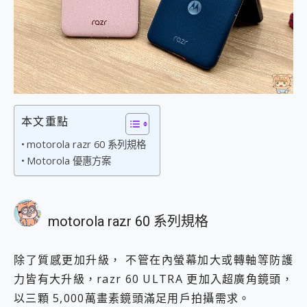
2億 APO蔡司長焦神機降臨~ vivo X200 Pro、vivo X200 就是這麼好拍
EaseUS Vocal Remover 免費線上去聲器一鍵去除人聲 人聲 音樂分離 2024 消除人聲推薦
3 個超值 MHN 飛人工具分享~~ iToolab AnyGo 魔物獵人 Now飛人 ios教學 不出門也可以到處走
Locawhere AnyTo 寶可夢飛人 AnyTo 不出門也可以飛遍全世界
小體積 40000mAh 超大容量 一次充5個設備 充好充滿 CUKTECH 酷態科 300W 微型充電站 開箱 評測
97.3% 恢復率，資料救援就是這麼簡單 EaseUS Data Recovery Wizard Free 18.0.0 業界最好的資料救援軟體
磁碟系統大風吹 有了 磁碟管理程式 EaseUS Partition Master 就是這麼簡單
全新 SONY Xperia 1 VI 開箱! 相機實測! 長焦覆蓋更遠更清晰、2日長續航、頂尖影音娛樂效能~
本文重點
Xiaomi 14 Ultra 開箱 評測~ 有深度的 Leica 影像旗艦手機! 加碼小旗艦 Xiaomi 14 開箱 評測
motorola razr 60 系列規格
vivo TWS 3e 真無線藍牙耳機智慧降噪升級、音質明亮溫潤，並支援雙設備連接~
Motorola 優惠方案
MSI Claw 掌機專屬配件包 來囉 完美保護 MSI Claw A1M-026TW 電競掌機
人像旗艦 vivo V30 系列 開箱 評測! 首搭蔡司光學鏡頭、攝影棚級柔光環、拍攝功能最好玩的美拍神機 vivo V30 Pro
多個願望一次滿足 超強散熱 微星 MSI Claw A1M-026TW 電競掌機 開箱 評測
一吸完美對位 擁有超強吸力與超好用的隱磁支架 O-ONE MAG 最會吸的行動電源 開箱 評測
motorola razr 60 系列規格
OPPO 哈蘇 300mm 專業增距鏡實測：Find X9 Ultra 光學長焦隨手拍，紀錄生活就是這麼簡單
Motorola edge 70 pro 及 moto g37 power上市，登錄在送飛利浦氣炸鍋
近八千元的 Soundcore Liberty 5 Pro Max，有螢幕的耳機會是智商稅嗎?
除了質感更加升級， 不管在內螢幕加大或轉軸等防護
ASUS Pad 全面應援 Me Time，加碼愛奇藝黃金雙周卡體驗，專案價最低 NT$0 起
力皆有大升級，razr 60 ULTRA 更加入超廣角鏡頭，
以三顆 5,000萬畫素鏡頭滿足用戶拍攝需求。