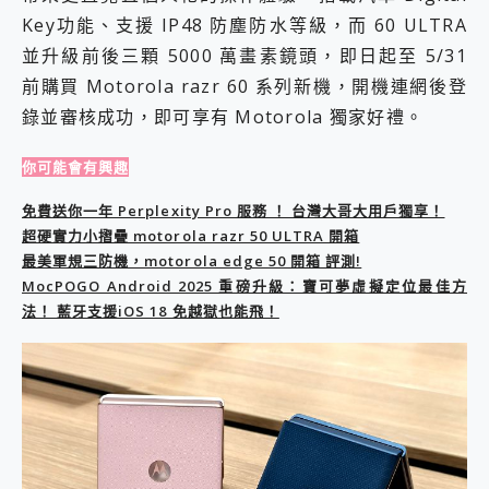
外型超吸晴~ 給您絕佳操控體驗 GravaStar Mercury K1 系列 異星機械鍵盤與 Mercury X 系列 輕量無線電競滑鼠 開箱 評測
Key功能、支援 IP48 防塵防水等級，而 60 ULTRA
開箱~變身「蜘蛛人」椅子軍師！MSI MPG 491CQP QD-OLED 超寬曲面電競螢幕，多工辦公、爽度滿滿的終極桌面體驗
iPhone 17 系列 有認證的防護來囉！ imos 首家導入 UL MCV 行銷宣告驗證的手機配件品牌
並升級前後三顆 5000 萬畫素鏡頭，即日起至 5/31
DJI Osmo Pocket 3 爽爽帶回家 歡慶 EaseUS 21 週年到來，「Slogan 海報徵稿活動」好康大放送
前購買 Motorola razr 60 系列新機，開機連網後登
小巧好吸不擋鏡頭 有Qi2認證的 ONPRO MagReact MXs2 5000mAh薄型磁吸無線急速行動電源 開箱 評測
錄並審核成功，即可享有 Motorola 獨家好禮。
會走動的冷暖氣 SONY REON POCKET PRO 穿戴式智慧冷暖調溫裝置 開箱 評測
寶可夢飛人外掛iToolab AnyGo全新升級，GO Fest 五折優惠嗨翻天！支援 iOS/Android！
你可能會有興趣
百倍變焦實測~ vivo X200 Pro 與 S25 Ultra 誰能滿足全場景拍攝需求？
超好用的 PLAUD NotePin AI 智慧錄音膠囊~ 您的AI 秘書已上線 每月免費送你 300分鐘轉寫
免費送你一年 Perplexity Pro 服務 ！ 台灣大哥大用戶獨享！
COMPUTEX 2025 來囉！AGI亞奇雷 AI・Gaming・創作儲存方案登場，趕快來AGI亞奇雷挑戰任務抽 PS5！
超硬實力小摺疊 motorola razr 50 ULTRA 開箱
自帶線的 有線無線都能充 ONPRO MagReact M5 10000mAh 5合1 磁吸無線急速行動電源 開箱 評測
最美軍規三防機，motorola edge 50 開箱 評測!
飛利浦 JS7310 ⚡【電急便｜行動儲能救車電源】 可靠的旅行夥伴！帶給您優異的安全性與強大供電效能
MocPOGO Android 2025 重磅升級：寶可夢虛擬定位最佳方
是螢幕也是電視! 一機超多用途「MSI微星 Modern MD272UPSW 27型」 4K IPS 輕薄商用智慧聯網螢幕 開箱 評測
法！ 藍牙支援iOS 18 免越獄也能飛！
您的專屬AI 助手 Yoga Slim 7 Aura Edition 觸控AI筆電 開箱 評測
realme 14 Pro 超硬軍規、冰感變色實測，realme 14 5G 遊戲戰鬥值爆表，效能x娛樂全都要！
iPhone、Apple Watch、AirPods耳機 三個設備充電一起搞定 ONPRO MagReact™ M3 3 in 1可攜摺疊無線充電器 開箱 評測
動靜皆宜「HUAWEI FreeArc」開放式耳掛耳機，無感配戴! 超穩超服貼，音質、通話也很優質
好玩好拍 vivo V50 ~ 口袋裡的 Zeiss 潮流攝影棚!
25種洗烘模式一機搞定! Roborock 衣莉莎白 H1 Neo分子篩洗脫烘 AI 滾筒洗衣機
給 MSI Claw 系列電競掌機 最完美的家 MSI Nest Docking Station 掌機專屬擴充底座 開箱 評測
B&O 精品級音響! Home+ 中嘉寬頻 SoundBox 劇院串流盒 開箱 評測