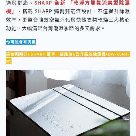
適與健康。
SHARP 全新 「乾淨方雙氣流美型除濕
2億 APO蔡司長焦神機降臨~ vivo X200 Pro、vivo X200 就是這麼好拍
機」
，搭載 SHARP 獨創雙氣流設計，不僅提升除濕
EaseUS Vocal Remover 免費線上去聲器一鍵去除人聲 人聲 音樂分離 2024 消除人聲推薦
3 個超值 MHN 飛人工具分享~~ iToolab AnyGo 魔物獵人 Now飛人 ios教學 不出門也可以到處走
效率，更整合強效空氣淨化與快速衣物乾燥三大核心
Locawhere AnyTo 寶可夢飛人 AnyTo 不出門也可以飛遍全世界
功能，大幅滿足台灣潮濕季節的多元需求。
小體積 40000mAh 超大容量 一次充5個設備 充好充滿 CUKTECH 酷態科 300W 微型充電站 開箱 評測
97.3% 恢復率，資料救援就是這麼簡單 EaseUS Data Recovery Wizard Free 18.0.0 業界最好的資料救援軟體
你可能會有興趣
磁碟系統大風吹 有了 磁碟管理程式 EaseUS Partition Master 就是這麼簡單
全新 SONY Xperia 1 VI 開箱! 相機實測! 長焦覆蓋更遠更清晰、2日長續航、頂尖影音娛樂效能~
這台剛剛好! SHARP 夏普一級能效6公升高效除濕機(DW-K6NT-
Xiaomi 14 Ultra 開箱 評測~ 有深度的 Leica 影像旗艦手機! 加碼小旗艦 Xiaomi 14 開箱 評測
W)
vivo TWS 3e 真無線藍牙耳機智慧降噪升級、音質明亮溫潤，並支援雙設備連接~
MSI Claw 掌機專屬配件包 來囉 完美保護 MSI Claw A1M-026TW 電競掌機
人像旗艦 vivo V30 系列 開箱 評測! 首搭蔡司光學鏡頭、攝影棚級柔光環、拍攝功能最好玩的美拍神機 vivo V30 Pro
多個願望一次滿足 超強散熱 微星 MSI Claw A1M-026TW 電競掌機 開箱 評測
一吸完美對位 擁有超強吸力與超好用的隱磁支架 O-ONE MAG 最會吸的行動電源 開箱 評測
OPPO 哈蘇 300mm 專業增距鏡實測：Find X9 Ultra 光學長焦隨手拍，紀錄生活就是這麼簡單
Motorola edge 70 pro 及 moto g37 power上市，登錄在送飛利浦氣炸鍋
近八千元的 Soundcore Liberty 5 Pro Max，有螢幕的耳機會是智商稅嗎?
ASUS Pad 全面應援 Me Time，加碼愛奇藝黃金雙周卡體驗，專案價最低 NT$0 起