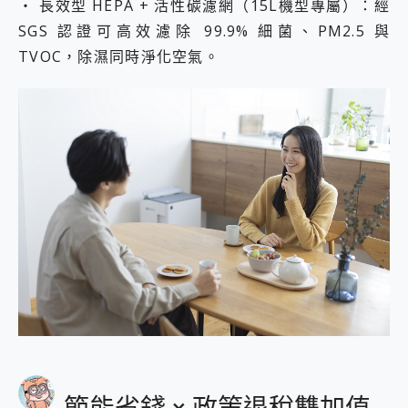
・ 長效型 HEPA + 活性碳濾網（15L機型專屬）：經
SGS 認證可高效濾除 99.9% 細菌、PM2.5 與
TVOC，除濕同時淨化空氣。