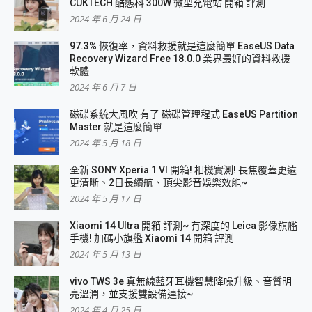
CUKTECH 酷態科 300W 微型充電站 開箱 評測
2024 年 6 月 24 日
97.3% 恢復率，資料救援就是這麼簡單 EaseUS Data
Recovery Wizard Free 18.0.0 業界最好的資料救援
軟體
2024 年 6 月 7 日
磁碟系統大風吹 有了 磁碟管理程式 EaseUS Partition
Master 就是這麼簡單
2024 年 5 月 18 日
全新 SONY Xperia 1 VI 開箱! 相機實測! 長焦覆蓋更遠
更清晰、2日長續航、頂尖影音娛樂效能~
2024 年 5 月 17 日
Xiaomi 14 Ultra 開箱 評測~ 有深度的 Leica 影像旗艦
手機! 加碼小旗艦 Xiaomi 14 開箱 評測
2024 年 5 月 13 日
vivo TWS 3e 真無線藍牙耳機智慧降噪升級、音質明
亮溫潤，並支援雙設備連接~
2024 年 4 月 25 日