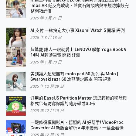
防窺黑科技 Galaxy S26 Ultra系列保護貼怎麼選？
imos AR 低反光玻璃、藍寶石鏡頭貼與軍規防摔殼完
整開箱評價
2026 年 3 月 21 日
AI 支付 一錶搞定大小事 Xiaomi Watch 5 開箱 評測
2026 年 3 月 13 日
超驚艷 讓人一眼就愛上 LENOVO 聯想 Yoga Book 9
14吋 AI輕薄筆電 開箱 評測
2026 年 1 月 30 日
美到讓人超想擁有 moto pad 60 系列 與 Moto |
Swarovski razr 60 冰藍限定版本 開箱 評測
2025 年 12 月 29 日
好用的 EaseUS Partition Master 讓您輕鬆的移除與
格式化有防寫保護的隨身碟或SD卡
2025 年 12 月 19 日
一鍵修復模糊影片、舊照的 AI 好幫手! VideoProc
Converter AI 新版全解析 × 年末優惠，一篇全看懂
2025 年 12 月 15 日