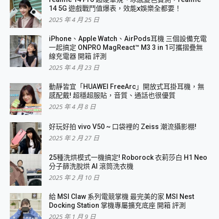
14 5G 遊戲戰鬥值爆表，效能x娛樂全都要！
2025 年 4 月 25 日
iPhone、Apple Watch、AirPods耳機 三個設備充電
一起搞定 ONPRO MagReact™ M3 3 in 1可攜摺疊無
線充電器 開箱 評測
2025 年 4 月 23 日
動靜皆宜「HUAWEI FreeArc」開放式耳掛耳機，無
感配戴! 超穩超服貼，音質、通話也很優質
2025 年 4 月 8 日
好玩好拍 vivo V50 ~ 口袋裡的 Zeiss 潮流攝影棚!
2025 年 2 月 27 日
25種洗烘模式一機搞定! Roborock 衣莉莎白 H1 Neo
分子篩洗脫烘 AI 滾筒洗衣機
2025 年 2 月 10 日
給 MSI Claw 系列電競掌機 最完美的家 MSI Nest
Docking Station 掌機專屬擴充底座 開箱 評測
2025 年 1 月 9 日