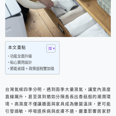
外型超吸晴~ 給您絕佳操控體驗 GravaStar Mercury K1 系列 異星機械鍵盤與 Mercury X 系列 輕量無線電競滑鼠 開箱 評測
開箱~變身「蜘蛛人」椅子軍師！MSI MPG 491CQP QD-OLED 超寬曲面電競螢幕，多工辦公、爽度滿滿的終極桌面體驗
iPhone 17 系列 有認證的防護來囉！ imos 首家導入 UL MCV 行銷宣告驗證的手機配件品牌
DJI Osmo Pocket 3 爽爽帶回家 歡慶 EaseUS 21 週年到來，「Slogan 海報徵稿活動」好康大放送
小巧好吸不擋鏡頭 有Qi2認證的 ONPRO MagReact MXs2 5000mAh薄型磁吸無線急速行動電源 開箱 評測
會走動的冷暖氣 SONY REON POCKET PRO 穿戴式智慧冷暖調溫裝置 開箱 評測
寶可夢飛人外掛iToolab AnyGo全新升級，GO Fest 五折優惠嗨翻天！支援 iOS/Android！
百倍變焦實測~ vivo X200 Pro 與 S25 Ultra 誰能滿足全場景拍攝需求？
超好用的 PLAUD NotePin AI 智慧錄音膠囊~ 您的AI 秘書已上線 每月免費送你 300分鐘轉寫
本文重點
COMPUTEX 2025 來囉！AGI亞奇雷 AI・Gaming・創作儲存方案登場，趕快來AGI亞奇雷挑戰任務抽 PS5！
功能全面升級
自帶線的 有線無線都能充 ONPRO MagReact M5 10000mAh 5合1 磁吸無線急速行動電源 開箱 評測
貼心實用設計
飛利浦 JS7310 ⚡【電急便｜行動儲能救車電源】 可靠的旅行夥伴！帶給您優異的安全性與強大供電效能
節能省錢 × 政策退稅雙加值
是螢幕也是電視! 一機超多用途「MSI微星 Modern MD272UPSW 27型」 4K IPS 輕薄商用智慧聯網螢幕 開箱 評測
您的專屬AI 助手 Yoga Slim 7 Aura Edition 觸控AI筆電 開箱 評測
realme 14 Pro 超硬軍規、冰感變色實測，realme 14 5G 遊戲戰鬥值爆表，效能x娛樂全都要！
iPhone、Apple Watch、AirPods耳機 三個設備充電一起搞定 ONPRO MagReact™ M3 3 in 1可攜摺疊無線充電器 開箱 評測
台灣氣候四季分明，遇到雨季大量濕氣，讓室內濕度
動靜皆宜「HUAWEI FreeArc」開放式耳掛耳機，無感配戴! 超穩超服貼，音質、通話也很優質
直線飆升，甚至濕到猶如分隔島長出香菇般的潮潤環
好玩好拍 vivo V50 ~ 口袋裡的 Zeiss 潮流攝影棚!
境。高濕度不僅讓牆面與家具成為黴菌溫床，更可能
25種洗烘模式一機搞定! Roborock 衣莉莎白 H1 Neo分子篩洗脫烘 AI 滾筒洗衣機
給 MSI Claw 系列電競掌機 最完美的家 MSI Nest Docking Station 掌機專屬擴充底座 開箱 評測
引發過敏、呼吸道疾病與皮膚不適，嚴重影響居家舒
B&O 精品級音響! Home+ 中嘉寬頻 SoundBox 劇院串流盒 開箱 評測