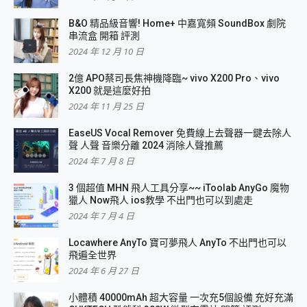
B&O 精品級音響! Home+ 中嘉寬頻 SoundBox 劇院
串流盒 開箱 評測
2024 年 12 月 10 日
2億 APO蔡司長焦神機降臨~ vivo X200 Pro、vivo
X200 就是這麼好拍
2024 年 11 月 25 日
EaseUS Vocal Remover 免費線上去聲器一鍵去除人
聲 人聲 音樂分離 2024 消除人聲推薦
2024 年 7 月 8 日
3 個超值 MHN 飛人工具分享~~ iToolab AnyGo 魔物
獵人 Now飛人 ios教學 不出門也可以到處走
2024 年 7 月 4 日
Locawhere AnyTo 寶可夢飛人 AnyTo 不出門也可以
飛遍全世界
2024 年 6 月 27 日
小體積 40000mAh 超大容量 一次充5個設備 充好充滿