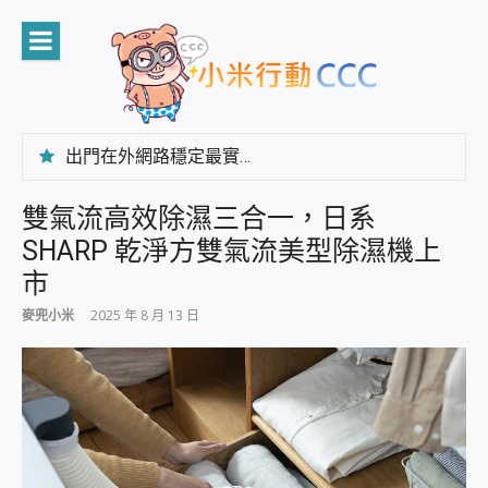
Skip
to
content
出門在外網路穩定最實在 「台灣大哥大」榮獲 4G/5G 在線率全球 NO.3 全台第一與全台六冠王實測心得，走到哪順到哪！
「AUSNAT R1 錄音卡」開箱評測~ 終結會議紀錄地獄，自動生成摘要報告，200+語言翻譯，旅遊最強搭檔。
CP 值天花板~ Bongcom BS5 足球君開箱~ 短焦投影機 3千元就能擁有！ 折扣碼在這～
雙氣流高效除濕三合一，日系
專為 PC上的 XBOX和掌機設計的 FireCuda X1070 SSD 固態硬碟開箱 評測
SHARP 乾淨方雙氣流美型除濕機上
台灣製攝影機在這裡，100%全無線設計 SpotCam Solo Eco 太陽能防水雲端攝影機 SpotCam Solo 3 2.5K高畫質戶外攝影機 開箱 評測
電力超超超持久 MSI 微星 Prestige 14 AI+ D3MG-031TW 14吋 開箱評價，AI輕薄商務筆電 Copilot+ PC
市
超懂拍、耐用 AI 街拍機~ realme 16 Pro 開箱評價~ 2 億畫素 LumaColor 影像、持久續航與 IP69K 高防護
麥兜小米
2025 年 8 月 13 日
防窺黑科技 Galaxy S26 Ultra系列保護貼怎麼選？imos AR 低反光玻璃、藍寶石鏡頭貼與軍規防摔殼完整開箱評價
AI 支付 一錶搞定大小事 Xiaomi Watch 5 開箱 評測
超驚艷 讓人一眼就愛上 LENOVO 聯想 Yoga Book 9 14吋 AI輕薄筆電 開箱 評測
美到讓人超想擁有 moto pad 60 系列 與 Moto | Swarovski razr 60 冰藍限定版本 開箱 評測
好用的 EaseUS Partition Master 讓您輕鬆的移除與格式化有防寫保護的隨身碟或SD卡
一鍵修復模糊影片、舊照的 AI 好幫手! VideoProc Converter AI 新版全解析 × 年末優惠，一篇全看懂
小朋友才做選擇 投影機 RGB藍牙音響 氛圍情境燈 我通通都要！ Starfish 2 幻彩膠囊投影機｜結合「 智慧投影 & 煥彩流動 」的沈浸式生活新體驗