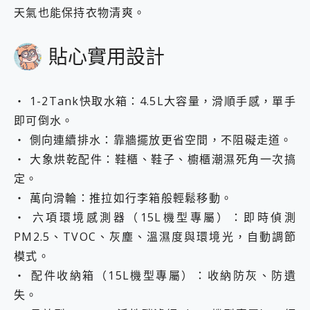
天氣也能保持衣物清爽。
貼心實用設計
・ 1-2Tank快取水箱：4.5L大容量，滑順手感，單手
即可倒水。
・ 側向連續排水：靠牆擺放更省空間，不阻礙走道。
・ 大象烘乾配件：鞋櫃、鞋子、櫥櫃潮濕死角一次搞
定。
・ 萬向滑輪：推拉如行李箱般輕鬆移動。
・ 六項環境感測器（15L機型專屬）：即時偵測
PM2.5、TVOC、灰塵、溫濕度與環境光，自動調節
模式。
・ 配件收納箱（15L機型專屬）：收納防灰、防遺
失。