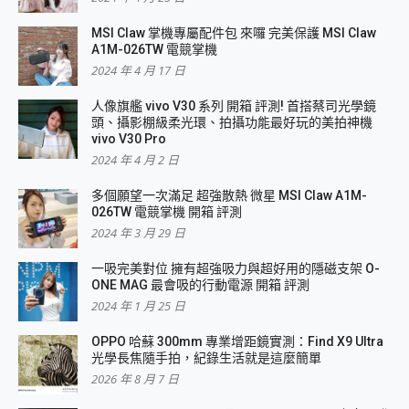
MSI Claw 掌機專屬配件包 來囉 完美保護 MSI Claw
A1M-026TW 電競掌機
2024 年 4 月 17 日
人像旗艦 vivo V30 系列 開箱 評測! 首搭蔡司光學鏡
頭、攝影棚級柔光環、拍攝功能最好玩的美拍神機
vivo V30 Pro
2024 年 4 月 2 日
多個願望一次滿足 超強散熱 微星 MSI Claw A1M-
026TW 電競掌機 開箱 評測
2024 年 3 月 29 日
一吸完美對位 擁有超強吸力與超好用的隱磁支架 O-
ONE MAG 最會吸的行動電源 開箱 評測
2024 年 1 月 25 日
OPPO 哈蘇 300mm 專業增距鏡實測：Find X9 Ultra
光學長焦隨手拍，紀錄生活就是這麼簡單
2026 年 8 月 7 日