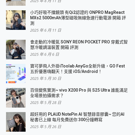
2025 年 8 月 11 日
小巧好吸不擋鏡頭 有Qi2認證的 ONPRO MagReact
MXs2 5000mAh薄型磁吸無線急速行動電源 開箱 評
測
2025 年 6 月 11 日
會走動的冷暖氣 SONY REON POCKET PRO 穿戴式智
慧冷暖調溫裝置 開箱 評測
2025 年 6 月 6 日
寶可夢飛人外掛iToolab AnyGo全新升級，GO Fest
五折優惠嗨翻天！支援 iOS/Android！
2025 年 5 月 30 日
百倍變焦實測~ vivo X200 Pro 與 S25 Ultra 誰能滿足
全場景拍攝需求？
2025 年 5 月 28 日
超好用的 PLAUD NotePin AI 智慧錄音膠囊~ 您的AI
秘書已上線 每月免費送你 300分鐘轉寫
2025 年 5 月 26 日