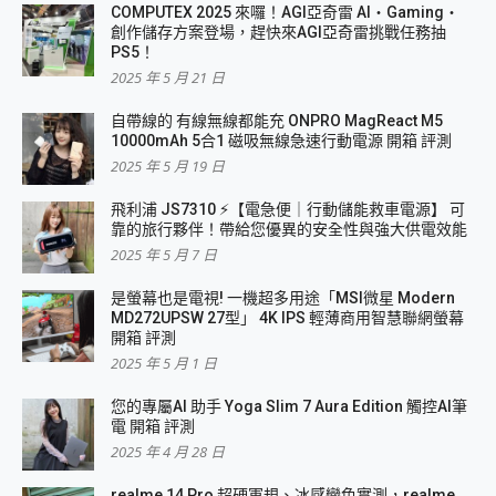
COMPUTEX 2025 來囉！AGI亞奇雷 AI・Gaming・
創作儲存方案登場，趕快來AGI亞奇雷挑戰任務抽
PS5！
2025 年 5 月 21 日
自帶線的 有線無線都能充 ONPRO MagReact M5
10000mAh 5合1 磁吸無線急速行動電源 開箱 評測
2025 年 5 月 19 日
飛利浦 JS7310 ⚡【電急便｜行動儲能救車電源】 可
靠的旅行夥伴！帶給您優異的安全性與強大供電效能
2025 年 5 月 7 日
是螢幕也是電視! 一機超多用途「MSI微星 Modern
MD272UPSW 27型」 4K IPS 輕薄商用智慧聯網螢幕
開箱 評測
2025 年 5 月 1 日
您的專屬AI 助手 Yoga Slim 7 Aura Edition 觸控AI筆
電 開箱 評測
2025 年 4 月 28 日
realme 14 Pro 超硬軍規、冰感變色實測，realme