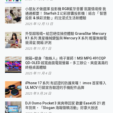
小朋友才做選擇 投影機 RGB藍牙音響 氛圍情境燈 我
通通都要！ Starfish 2 幻彩膠囊投影機｜結合「 智慧
投影 & 煥彩流動 」的沈浸式生活新體驗
2025 年 12 月 13 日
外型超吸晴~ 給您絕佳操控體驗 GravaStar Mercury
K1 系列 異星機械鍵盤與 Mercury X 系列 輕量無線電
競滑鼠 開箱 評測
2025 年 11 月 7 日
開箱~變身「蜘蛛人」椅子軍師！MSI MPG 491CQP
QD-OLED 超寬曲面電競螢幕，多工辦公、爽度滿滿的
終極桌面體驗
2025 年 11 月 4 日
iPhone 17 系列 有認證的防護來囉！ imos 首家導入
UL MCV 行銷宣告驗證的手機配件品牌
2025 年 9 月 24 日
DJI Osmo Pocket 3 爽爽帶回家 歡慶 EaseUS 21 週
年到來，「Slogan 海報徵稿活動」好康大放送