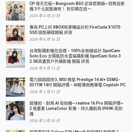
CP 值天花板~ Bongcom BS5 足球君開箱~ 短焦投影
機 3千元就能擁有！ 折扣碼在這～
2026 年 4 月 23 日
專為 PC上的 XBOX和掌機設計的 FireCuda X1070
SSD 固態硬碟開箱 評測
2026 年 4 月 16 日
台灣製攝影機在這裡，100%全無線設計 SpotCam
Solo Eco 太陽能防水雲端攝影機 SpotCam Solo 3
2.5K高畫質戶外攝影機 開箱 評測
2026 年 4 月 13 日
電力超超超持久 MSI 微星 Prestige 14 AI+ D3MG-
031TW 14吋 開箱評價，AI輕薄商務筆電 Copilot+ PC
2026 年 3 月 31 日
超懂拍、耐用 AI 街拍機~ realme 16 Pro 開箱評價~
2 億畫素 LumaColor 影像、持久續航與 IP69K 高防
護
2026 年 3 月 26 日