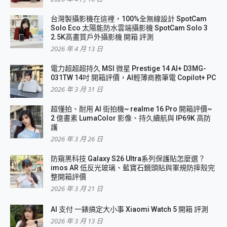
台灣製攝影機在這裡，100%全無線設計 SpotCam
Solo Eco 太陽能防水雲端攝影機 SpotCam Solo 3
2.5K高畫質戶外攝影機 開箱 評測
2026 年 4 月 13 日
電力超超超持久 MSI 微星 Prestige 14 AI+ D3MG-
031TW 14吋 開箱評價，AI輕薄商務筆電 Copilot+ PC
2026 年 3 月 31 日
超懂拍、耐用 AI 街拍機~ realme 16 Pro 開箱評價~
2 億畫素 LumaColor 影像、持久續航與 IP69K 高防
護
2026 年 3 月 26 日
防窺黑科技 Galaxy S26 Ultra系列保護貼怎麼選？
imos AR 低反光玻璃、藍寶石鏡頭貼與軍規防摔殼完
整開箱評價
2026 年 3 月 21 日
AI 支付 一錶搞定大小事 Xiaomi Watch 5 開箱 評測
2026 年 3 月 13 日