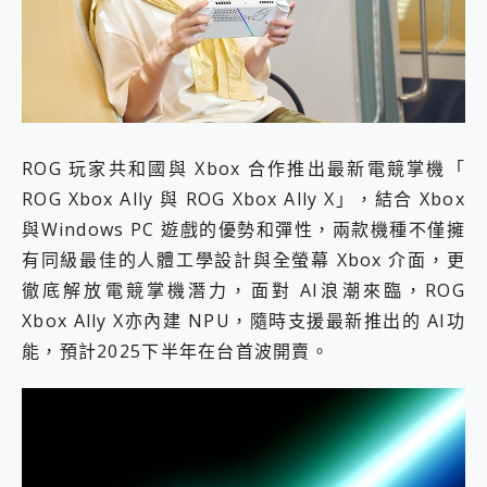
外型超吸晴~ 給您絕佳操控體驗 GravaStar Mercury K1 系列 異星機械鍵盤與 Mercury X 系列 輕量無線電競滑鼠 開箱 評測
開箱~變身「蜘蛛人」椅子軍師！MSI MPG 491CQP QD-OLED 超寬曲面電競螢幕，多工辦公、爽度滿滿的終極桌面體驗
iPhone 17 系列 有認證的防護來囉！ imos 首家導入 UL MCV 行銷宣告驗證的手機配件品牌
DJI Osmo Pocket 3 爽爽帶回家 歡慶 EaseUS 21 週年到來，「Slogan 海報徵稿活動」好康大放送
小巧好吸不擋鏡頭 有Qi2認證的 ONPRO MagReact MXs2 5000mAh薄型磁吸無線急速行動電源 開箱 評測
會走動的冷暖氣 SONY REON POCKET PRO 穿戴式智慧冷暖調溫裝置 開箱 評測
寶可夢飛人外掛iToolab AnyGo全新升級，GO Fest 五折優惠嗨翻天！支援 iOS/Android！
ROG 玩家共和國與 Xbox 合作推出最新電競掌機「
百倍變焦實測~ vivo X200 Pro 與 S25 Ultra 誰能滿足全場景拍攝需求？
超好用的 PLAUD NotePin AI 智慧錄音膠囊~ 您的AI 秘書已上線 每月免費送你 300分鐘轉寫
ROG Xbox Ally 與 ROG Xbox Ally X」，結合 Xbox
COMPUTEX 2025 來囉！AGI亞奇雷 AI・Gaming・創作儲存方案登場，趕快來AGI亞奇雷挑戰任務抽 PS5！
與Windows PC 遊戲的優勢和彈性，兩款機種不僅擁
自帶線的 有線無線都能充 ONPRO MagReact M5 10000mAh 5合1 磁吸無線急速行動電源 開箱 評測
有同級最佳的人體工學設計與全螢幕 Xbox 介面，更
飛利浦 JS7310 ⚡【電急便｜行動儲能救車電源】 可靠的旅行夥伴！帶給您優異的安全性與強大供電效能
徹底解放電競掌機潛力，面對 AI浪潮來臨，ROG
是螢幕也是電視! 一機超多用途「MSI微星 Modern MD272UPSW 27型」 4K IPS 輕薄商用智慧聯網螢幕 開箱 評測
您的專屬AI 助手 Yoga Slim 7 Aura Edition 觸控AI筆電 開箱 評測
Xbox Ally X亦內建 NPU，隨時支援最新推出的 AI功
realme 14 Pro 超硬軍規、冰感變色實測，realme 14 5G 遊戲戰鬥值爆表，效能x娛樂全都要！
能，預計2025下半年在台首波開賣。
iPhone、Apple Watch、AirPods耳機 三個設備充電一起搞定 ONPRO MagReact™ M3 3 in 1可攜摺疊無線充電器 開箱 評測
動靜皆宜「HUAWEI FreeArc」開放式耳掛耳機，無感配戴! 超穩超服貼，音質、通話也很優質
好玩好拍 vivo V50 ~ 口袋裡的 Zeiss 潮流攝影棚!
25種洗烘模式一機搞定! Roborock 衣莉莎白 H1 Neo分子篩洗脫烘 AI 滾筒洗衣機
給 MSI Claw 系列電競掌機 最完美的家 MSI Nest Docking Station 掌機專屬擴充底座 開箱 評測
B&O 精品級音響! Home+ 中嘉寬頻 SoundBox 劇院串流盒 開箱 評測