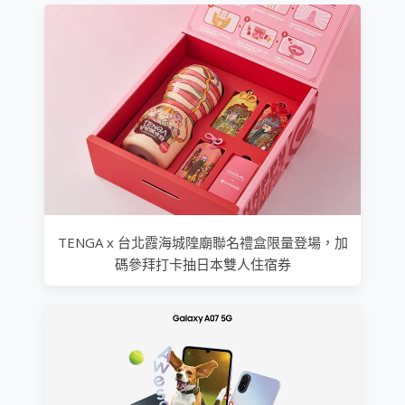
TENGA x 台北霞海城隍廟聯名禮盒限量登場，加
碼參拜打卡抽日本雙人住宿券