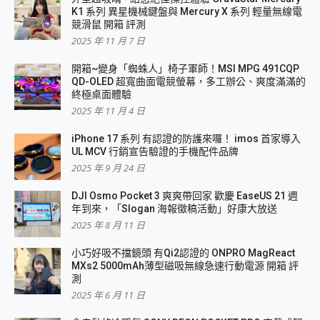
K1 系列 異星機械鍵盤與 Mercury X 系列 輕量無線電
競滑鼠 開箱 評測
2025 年 11 月 7 日
開箱~變身「蜘蛛人」椅子軍師！MSI MPG 491CQP
QD-OLED 超寬曲面電競螢幕，多工辦公、爽度滿滿的
終極桌面體驗
2025 年 11 月 4 日
iPhone 17 系列 有認證的防護來囉！ imos 首家導入
UL MCV 行銷宣告驗證的手機配件品牌
2025 年 9 月 24 日
DJI Osmo Pocket 3 爽爽帶回家 歡慶 EaseUS 21 週
年到來，「Slogan 海報徵稿活動」好康大放送
2025 年 8 月 11 日
小巧好吸不擋鏡頭 有Qi2認證的 ONPRO MagReact
MXs2 5000mAh薄型磁吸無線急速行動電源 開箱 評
測
2025 年 6 月 11 日