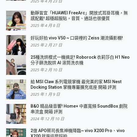
2025 年 4 月 23 日
動靜皆宜「HUAWEI FreeArc」開放式耳掛耳機，無
感配戴! 超穩超服貼，音質、通話也很優質
2025 年 4 月 8 日
好玩好拍 vivo V50 ~ 口袋裡的 Zeiss 潮流攝影棚!
2025 年 2 月 27 日
25種洗烘模式一機搞定! Roborock 衣莉莎白 H1 Neo
分子篩洗脫烘 AI 滾筒洗衣機
2025 年 2 月 10 日
給 MSI Claw 系列電競掌機 最完美的家 MSI Nest
Docking Station 掌機專屬擴充底座 開箱 評測
2025 年 1 月 9 日
B&O 精品級音響! Home+ 中嘉寬頻 SoundBox 劇院
串流盒 開箱 評測
2024 年 12 月 10 日
2億 APO蔡司長焦神機降臨~ vivo X200 Pro、vivo
X200 就是這麼好拍