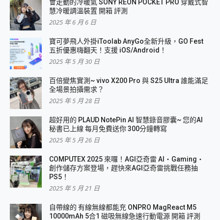
會走動的冷暖氣 SONY REON POCKET PRO 穿戴式智
慧冷暖調溫裝置 開箱 評測
2025 年 6 月 6 日
寶可夢飛人外掛iToolab AnyGo全新升級，GO Fest
五折優惠嗨翻天！支援 iOS/Android！
2025 年 5 月 30 日
百倍變焦實測~ vivo X200 Pro 與 S25 Ultra 誰能滿足
全場景拍攝需求？
2025 年 5 月 28 日
超好用的 PLAUD NotePin AI 智慧錄音膠囊~ 您的AI
秘書已上線 每月免費送你 300分鐘轉寫
2025 年 5 月 26 日
COMPUTEX 2025 來囉！AGI亞奇雷 AI・Gaming・
創作儲存方案登場，趕快來AGI亞奇雷挑戰任務抽
PS5！
2025 年 5 月 21 日
自帶線的 有線無線都能充 ONPRO MagReact M5
10000mAh 5合1 磁吸無線急速行動電源 開箱 評測