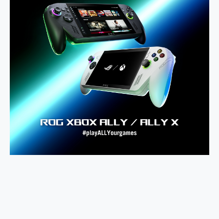
2億 APO蔡司長焦神機降臨~ vivo X200 Pro、vivo X200 就是這麼好拍
EaseUS Vocal Remover 免費線上去聲器一鍵去除人聲 人聲 音樂分離 2024 消除人聲推薦
3 個超值 MHN 飛人工具分享~~ iToolab AnyGo 魔物獵人 Now飛人 ios教學 不出門也可以到處走
Locawhere AnyTo 寶可夢飛人 AnyTo 不出門也可以飛遍全世界
小體積 40000mAh 超大容量 一次充5個設備 充好充滿 CUKTECH 酷態科 300W 微型充電站 開箱 評測
97.3% 恢復率，資料救援就是這麼簡單 EaseUS Data Recovery Wizard Free 18.0.0 業界最好的資料救援軟體
磁碟系統大風吹 有了 磁碟管理程式 EaseUS Partition Master 就是這麼簡單
全新 SONY Xperia 1 VI 開箱! 相機實測! 長焦覆蓋更遠更清晰、2日長續航、頂尖影音娛樂效能~
Xiaomi 14 Ultra 開箱 評測~ 有深度的 Leica 影像旗艦手機! 加碼小旗艦 Xiaomi 14 開箱 評測
vivo TWS 3e 真無線藍牙耳機智慧降噪升級、音質明亮溫潤，並支援雙設備連接~
MSI Claw 掌機專屬配件包 來囉 完美保護 MSI Claw A1M-026TW 電競掌機
人像旗艦 vivo V30 系列 開箱 評測! 首搭蔡司光學鏡頭、攝影棚級柔光環、拍攝功能最好玩的美拍神機 vivo V30 Pro
多個願望一次滿足 超強散熱 微星 MSI Claw A1M-026TW 電競掌機 開箱 評測
一吸完美對位 擁有超強吸力與超好用的隱磁支架 O-ONE MAG 最會吸的行動電源 開箱 評測
OPPO 哈蘇 300mm 專業增距鏡實測：Find X9 Ultra 光學長焦隨手拍，紀錄生活就是這麼簡單
Motorola edge 70 pro 及 moto g37 power上市，登錄在送飛利浦氣炸鍋
近八千元的 Soundcore Liberty 5 Pro Max，有螢幕的耳機會是智商稅嗎?
ASUS Pad 全面應援 Me Time，加碼愛奇藝黃金雙周卡體驗，專案價最低 NT$0 起