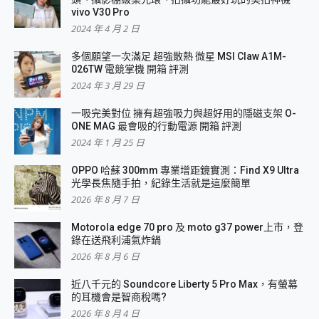
vivo V30 Pro
2024 年 4 月 2 日
多個願望一次滿足 超強散熱 微星 MSI Claw A1M-
026TW 電競掌機 開箱 評測
2024 年 3 月 29 日
一吸完美對位 擁有超強吸力與超好用的隱磁支架 O-
ONE MAG 最會吸的行動電源 開箱 評測
2024 年 1 月 25 日
OPPO 哈蘇 300mm 專業增距鏡實測：Find X9 Ultra
光學長焦隨手拍，紀錄生活就是這麼簡單
2026 年 8 月 7 日
Motorola edge 70 pro 及 moto g37 power上市，登
錄在送飛利浦氣炸鍋
2026 年 8 月 6 日
近八千元的 Soundcore Liberty 5 Pro Max，有螢幕
的耳機會是智商稅嗎?
2026 年 8 月 4 日