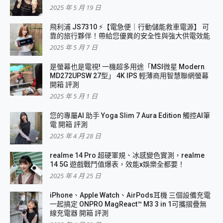
2025 年 5 月 19 日
飛利浦 JS7310 ⚡【電急便｜行動儲能救車電源】 可
靠的旅行夥伴！帶給您優異的安全性與強大供電效能
2025 年 5 月 7 日
是螢幕也是電視! 一機超多用途「MSI微星 Modern
MD272UPSW 27型」 4K IPS 輕薄商用智慧聯網螢幕
開箱 評測
2025 年 5 月 1 日
您的專屬AI 助手 Yoga Slim 7 Aura Edition 觸控AI筆
電 開箱 評測
2025 年 4 月 28 日
realme 14 Pro 超硬軍規、冰感變色實測，realme
14 5G 遊戲戰鬥值爆表，效能x娛樂全都要！
2025 年 4 月 25 日
iPhone、Apple Watch、AirPods耳機 三個設備充電
一起搞定 ONPRO MagReact™ M3 3 in 1可攜摺疊無
線充電器 開箱 評測