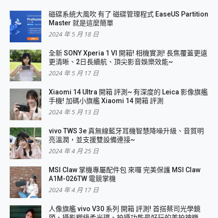
磁碟系統大風吹 有了 磁碟管理程式 EaseUS Partition
Master 就是這麼簡單
2024 年 5 月 18 日
全新 SONY Xperia 1 VI 開箱! 相機實測! 長焦覆蓋更遠
更清晰、2日長續航、頂尖影音娛樂效能~
2024 年 5 月 17 日
Xiaomi 14 Ultra 開箱 評測~ 有深度的 Leica 影像旗艦
手機! 加碼小旗艦 Xiaomi 14 開箱 評測
2024 年 5 月 13 日
vivo TWS 3e 真無線藍牙耳機智慧降噪升級、音質明
亮溫潤，並支援雙設備連接~
2024 年 4 月 25 日
MSI Claw 掌機專屬配件包 來囉 完美保護 MSI Claw
A1M-026TW 電競掌機
2024 年 4 月 17 日
人像旗艦 vivo V30 系列 開箱 評測! 首搭蔡司光學鏡
頭、攝影棚級柔光環、拍攝功能最好玩的美拍神機