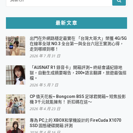
FOR:
最新文章
出門在外網路穩定最實在 「台灣大哥大」榮獲 4G/5G
在線率全球 NO.3 全台第一與全台六冠王實測心得，
走到哪順到哪！
2026 年 7 月 31 日
「AUSNAT R1 錄音卡」開箱評測~ 終結會議紀錄地
獄，自動生成摘要報告，200+語言翻譯，旅遊最強搭
檔。
2026 年 5 月 7 日
CP 值天花板~ Bongcom BS5 足球君開箱~ 短焦投影
機 3千元就能擁有！ 折扣碼在這～
2026 年 4 月 23 日
專為 PC上的 XBOX和掌機設計的 FireCuda X1070
SSD 固態硬碟開箱 評測
2026 年 4 月 16 日