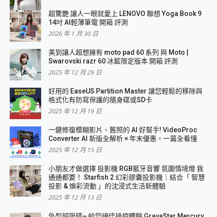
超驚艷 讓人一眼就愛上 LENOVO 聯想 Yoga Book 9
14吋 AI輕薄筆電 開箱 評測
2026 年 1 月 30 日
美到讓人超想擁有 moto pad 60 系列 與 Moto |
Swarovski razr 60 冰藍限定版本 開箱 評測
2025 年 12 月 29 日
好用的 EaseUS Partition Master 讓您輕鬆的移除與
格式化有防寫保護的隨身碟或SD卡
2025 年 12 月 19 日
一鍵修復模糊影片、舊照的 AI 好幫手! VideoProc
Converter AI 新版全解析 × 年末優惠，一篇全看懂
2025 年 12 月 15 日
小朋友才做選擇 投影機 RGB藍牙音響 氛圍情境燈 我
通通都要！ Starfish 2 幻彩膠囊投影機｜結合「 智慧
投影 & 煥彩流動 」的沈浸式生活新體驗
2025 年 12 月 13 日
外型超吸晴~ 給您絕佳操控體驗 GravaStar Mercury