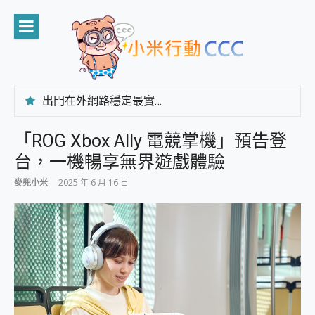
Skip
to
content
出門在外網路穩定最實在 「台灣大哥大」榮獲 4G/5G 在線率全球 NO.3 全台第一與全台六冠王實測心得，走到哪順到哪！
「AUSNAT R1 錄音卡」開箱評測~ 終結會議紀錄地獄，自動生成摘要報告，200+語言翻譯，旅遊最強搭檔。
CP 值天花板~ Bongcom BS5 足球君開箱~ 短焦投影機 3千元就能擁有！ 折扣碼在這～
「ROG Xbox Ally 電競掌機」預告登
專為 PC上的 XBOX和掌機設計的 FireCuda X1070 SSD 固態硬碟開箱 評測
台，一機暢享無界遊戲體驗
台灣製攝影機在這裡，100%全無線設計 SpotCam Solo Eco 太陽能防水雲端攝影機 SpotCam Solo 3 2.5K高畫質戶外攝影機 開箱 評測
電力超超超持久 MSI 微星 Prestige 14 AI+ D3MG-031TW 14吋 開箱評價，AI輕薄商務筆電 Copilot+ PC
麥兜小米
2025 年 6 月 16 日
超懂拍、耐用 AI 街拍機~ realme 16 Pro 開箱評價~ 2 億畫素 LumaColor 影像、持久續航與 IP69K 高防護
防窺黑科技 Galaxy S26 Ultra系列保護貼怎麼選？imos AR 低反光玻璃、藍寶石鏡頭貼與軍規防摔殼完整開箱評價
AI 支付 一錶搞定大小事 Xiaomi Watch 5 開箱 評測
超驚艷 讓人一眼就愛上 LENOVO 聯想 Yoga Book 9 14吋 AI輕薄筆電 開箱 評測
美到讓人超想擁有 moto pad 60 系列 與 Moto | Swarovski razr 60 冰藍限定版本 開箱 評測
好用的 EaseUS Partition Master 讓您輕鬆的移除與格式化有防寫保護的隨身碟或SD卡
一鍵修復模糊影片、舊照的 AI 好幫手! VideoProc Converter AI 新版全解析 × 年末優惠，一篇全看懂
小朋友才做選擇 投影機 RGB藍牙音響 氛圍情境燈 我通通都要！ Starfish 2 幻彩膠囊投影機｜結合「 智慧投影 & 煥彩流動 」的沈浸式生活新體驗