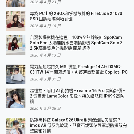
2026 年 4 月 23 日
專為 PC上的 XBOX和掌機設計的 FireCuda X1070
SSD 固態硬碟開箱 評測
2026 年 4 月 16 日
台灣製攝影機在這裡，100%全無線設計 SpotCam
Solo Eco 太陽能防水雲端攝影機 SpotCam Solo 3
2.5K高畫質戶外攝影機 開箱 評測
2026 年 4 月 13 日
電力超超超持久 MSI 微星 Prestige 14 AI+ D3MG-
031TW 14吋 開箱評價，AI輕薄商務筆電 Copilot+ PC
2026 年 3 月 31 日
超懂拍、耐用 AI 街拍機~ realme 16 Pro 開箱評價~
2 億畫素 LumaColor 影像、持久續航與 IP69K 高防
護
2026 年 3 月 26 日
防窺黑科技 Galaxy S26 Ultra系列保護貼怎麼選？
imos AR 低反光玻璃、藍寶石鏡頭貼與軍規防摔殼完
整開箱評價