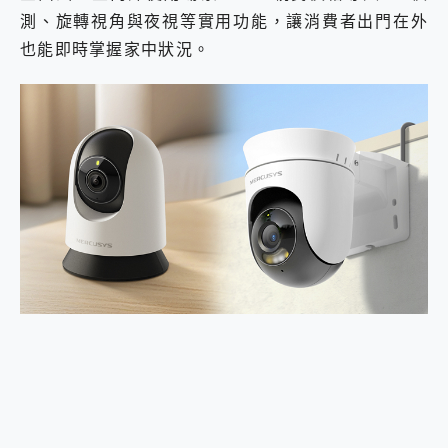
2億 APO蔡司長焦神機降臨~ vivo X200 Pro、vivo X200 就是這麼好拍
測、旋轉視角與夜視等實用功能，讓消費者出門在外
EaseUS Vocal Remover 免費線上去聲器一鍵去除人聲 人聲 音樂分離 2024 消除人聲推薦
也能即時掌握家中狀況。
3 個超值 MHN 飛人工具分享~~ iToolab AnyGo 魔物獵人 Now飛人 ios教學 不出門也可以到處走
Locawhere AnyTo 寶可夢飛人 AnyTo 不出門也可以飛遍全世界
小體積 40000mAh 超大容量 一次充5個設備 充好充滿 CUKTECH 酷態科 300W 微型充電站 開箱 評測
97.3% 恢復率，資料救援就是這麼簡單 EaseUS Data Recovery Wizard Free 18.0.0 業界最好的資料救援軟體
磁碟系統大風吹 有了 磁碟管理程式 EaseUS Partition Master 就是這麼簡單
全新 SONY Xperia 1 VI 開箱! 相機實測! 長焦覆蓋更遠更清晰、2日長續航、頂尖影音娛樂效能~
Xiaomi 14 Ultra 開箱 評測~ 有深度的 Leica 影像旗艦手機! 加碼小旗艦 Xiaomi 14 開箱 評測
vivo TWS 3e 真無線藍牙耳機智慧降噪升級、音質明亮溫潤，並支援雙設備連接~
MSI Claw 掌機專屬配件包 來囉 完美保護 MSI Claw A1M-026TW 電競掌機
人像旗艦 vivo V30 系列 開箱 評測! 首搭蔡司光學鏡頭、攝影棚級柔光環、拍攝功能最好玩的美拍神機 vivo V30 Pro
多個願望一次滿足 超強散熱 微星 MSI Claw A1M-026TW 電競掌機 開箱 評測
一吸完美對位 擁有超強吸力與超好用的隱磁支架 O-ONE MAG 最會吸的行動電源 開箱 評測
OPPO 哈蘇 300mm 專業增距鏡實測：Find X9 Ultra 光學長焦隨手拍，紀錄生活就是這麼簡單
Motorola edge 70 pro 及 moto g37 power上市，登錄在送飛利浦氣炸鍋
近八千元的 Soundcore Liberty 5 Pro Max，有螢幕的耳機會是智商稅嗎?
ASUS Pad 全面應援 Me Time，加碼愛奇藝黃金雙周卡體驗，專案價最低 NT$0 起