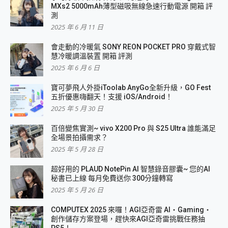
MXs2 5000mAh薄型磁吸無線急速行動電源 開箱 評
測
2025 年 6 月 11 日
會走動的冷暖氣 SONY REON POCKET PRO 穿戴式智
慧冷暖調溫裝置 開箱 評測
2025 年 6 月 6 日
寶可夢飛人外掛iToolab AnyGo全新升級，GO Fest
五折優惠嗨翻天！支援 iOS/Android！
2025 年 5 月 30 日
百倍變焦實測~ vivo X200 Pro 與 S25 Ultra 誰能滿足
全場景拍攝需求？
2025 年 5 月 28 日
超好用的 PLAUD NotePin AI 智慧錄音膠囊~ 您的AI
秘書已上線 每月免費送你 300分鐘轉寫
2025 年 5 月 26 日
COMPUTEX 2025 來囉！AGI亞奇雷 AI・Gaming・
創作儲存方案登場，趕快來AGI亞奇雷挑戰任務抽