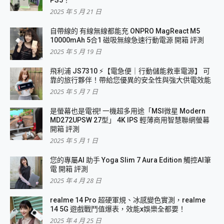
PS5！
2025 年 5 月 21 日
自帶線的 有線無線都能充 ONPRO MagReact M5
10000mAh 5合1 磁吸無線急速行動電源 開箱 評測
2025 年 5 月 19 日
飛利浦 JS7310 ⚡【電急便｜行動儲能救車電源】 可
靠的旅行夥伴！帶給您優異的安全性與強大供電效能
2025 年 5 月 7 日
是螢幕也是電視! 一機超多用途「MSI微星 Modern
MD272UPSW 27型」 4K IPS 輕薄商用智慧聯網螢幕
開箱 評測
2025 年 5 月 1 日
您的專屬AI 助手 Yoga Slim 7 Aura Edition 觸控AI筆
電 開箱 評測
2025 年 4 月 28 日
realme 14 Pro 超硬軍規、冰感變色實測，realme
14 5G 遊戲戰鬥值爆表，效能x娛樂全都要！
2025 年 4 月 25 日