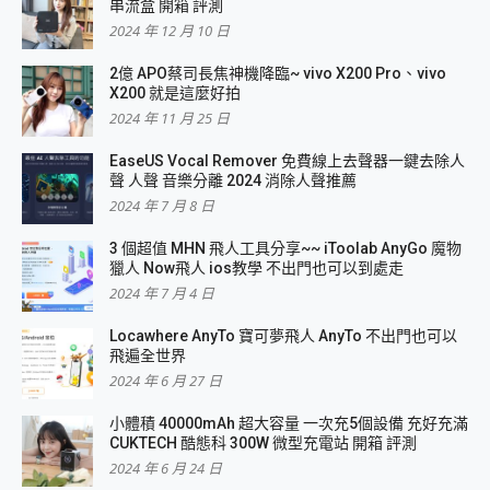
串流盒 開箱 評測
2024 年 12 月 10 日
2億 APO蔡司長焦神機降臨~ vivo X200 Pro、vivo
X200 就是這麼好拍
2024 年 11 月 25 日
EaseUS Vocal Remover 免費線上去聲器一鍵去除人
聲 人聲 音樂分離 2024 消除人聲推薦
2024 年 7 月 8 日
3 個超值 MHN 飛人工具分享~~ iToolab AnyGo 魔物
獵人 Now飛人 ios教學 不出門也可以到處走
2024 年 7 月 4 日
Locawhere AnyTo 寶可夢飛人 AnyTo 不出門也可以
飛遍全世界
2024 年 6 月 27 日
小體積 40000mAh 超大容量 一次充5個設備 充好充滿
CUKTECH 酷態科 300W 微型充電站 開箱 評測
2024 年 6 月 24 日