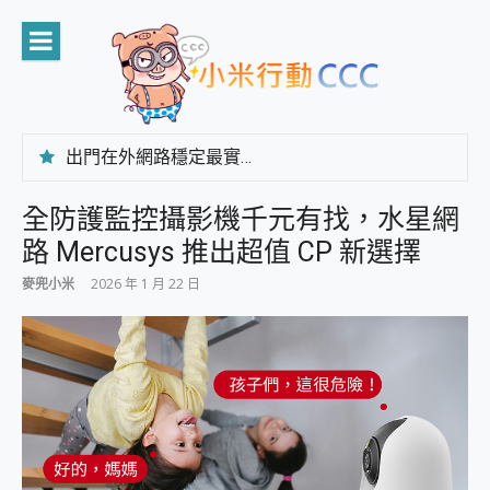
Skip
to
content
出門在外網路穩定最實在 「台灣大哥大」榮獲 4G/5G 在線率全球 NO.3 全台第一與全台六冠王實測心得，走到哪順到哪！
「AUSNAT R1 錄音卡」開箱評測~ 終結會議紀錄地獄，自動生成摘要報告，200+語言翻譯，旅遊最強搭檔。
CP 值天花板~ Bongcom BS5 足球君開箱~ 短焦投影機 3千元就能擁有！ 折扣碼在這～
全防護監控攝影機千元有找，水星網
專為 PC上的 XBOX和掌機設計的 FireCuda X1070 SSD 固態硬碟開箱 評測
路 Mercusys 推出超值 CP 新選擇
台灣製攝影機在這裡，100%全無線設計 SpotCam Solo Eco 太陽能防水雲端攝影機 SpotCam Solo 3 2.5K高畫質戶外攝影機 開箱 評測
電力超超超持久 MSI 微星 Prestige 14 AI+ D3MG-031TW 14吋 開箱評價，AI輕薄商務筆電 Copilot+ PC
麥兜小米
2026 年 1 月 22 日
超懂拍、耐用 AI 街拍機~ realme 16 Pro 開箱評價~ 2 億畫素 LumaColor 影像、持久續航與 IP69K 高防護
防窺黑科技 Galaxy S26 Ultra系列保護貼怎麼選？imos AR 低反光玻璃、藍寶石鏡頭貼與軍規防摔殼完整開箱評價
AI 支付 一錶搞定大小事 Xiaomi Watch 5 開箱 評測
超驚艷 讓人一眼就愛上 LENOVO 聯想 Yoga Book 9 14吋 AI輕薄筆電 開箱 評測
美到讓人超想擁有 moto pad 60 系列 與 Moto | Swarovski razr 60 冰藍限定版本 開箱 評測
好用的 EaseUS Partition Master 讓您輕鬆的移除與格式化有防寫保護的隨身碟或SD卡
一鍵修復模糊影片、舊照的 AI 好幫手! VideoProc Converter AI 新版全解析 × 年末優惠，一篇全看懂
小朋友才做選擇 投影機 RGB藍牙音響 氛圍情境燈 我通通都要！ Starfish 2 幻彩膠囊投影機｜結合「 智慧投影 & 煥彩流動 」的沈浸式生活新體驗