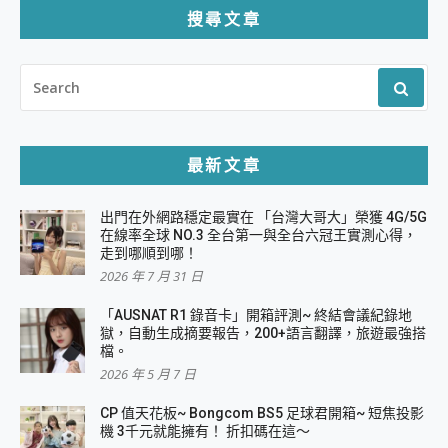
搜尋文章
SEARCH
FOR:
最新文章
出門在外網路穩定最實在 「台灣大哥大」榮獲 4G/5G
在線率全球 NO.3 全台第一與全台六冠王實測心得，
走到哪順到哪！
2026 年 7 月 31 日
「AUSNAT R1 錄音卡」開箱評測~ 終結會議紀錄地
獄，自動生成摘要報告，200+語言翻譯，旅遊最強搭
檔。
2026 年 5 月 7 日
CP 值天花板~ Bongcom BS5 足球君開箱~ 短焦投影
機 3千元就能擁有！ 折扣碼在這～