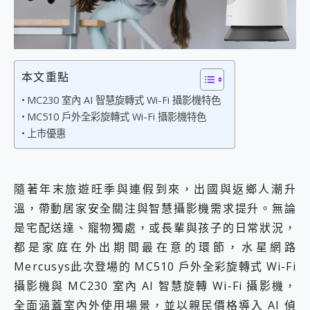
外型超吸晴~ 給您絕佳操控體驗 GravaStar Mercury K1 系列 異星機械鍵盤與 Mercury X 系列 輕量無線電競滑鼠 開箱 評測
開箱~變身「蜘蛛人」椅子軍師！MSI MPG 491CQP QD-OLED 超寬曲面電競螢幕，多工辦公、爽度滿滿的終極桌面體驗
iPhone 17 系列 有認證的防護來囉！ imos 首家導入 UL MCV 行銷宣告驗證的手機配件品牌
DJI Osmo Pocket 3 爽爽帶回家 歡慶 EaseUS 21 週年到來，「Slogan 海報徵稿活動」好康大放送
小巧好吸不擋鏡頭 有Qi2認證的 ONPRO MagReact MXs2 5000mAh薄型磁吸無線急速行動電源 開箱 評測
本文重點
會走動的冷暖氣 SONY REON POCKET PRO 穿戴式智慧冷暖調溫裝置 開箱 評測
寶可夢飛人外掛iToolab AnyGo全新升級，GO Fest 五折優惠嗨翻天！支援 iOS/Android！
MC230 室內 AI 智慧旋轉式 Wi-Fi 攝影機特色
百倍變焦實測~ vivo X200 Pro 與 S25 Ultra 誰能滿足全場景拍攝需求？
MC510 戶外全彩旋轉式 Wi-Fi 攝影機特色
超好用的 PLAUD NotePin AI 智慧錄音膠囊~ 您的AI 秘書已上線 每月免費送你 300分鐘轉寫
上市優惠
COMPUTEX 2025 來囉！AGI亞奇雷 AI・Gaming・創作儲存方案登場，趕快來AGI亞奇雷挑戰任務抽 PS5！
自帶線的 有線無線都能充 ONPRO MagReact M5 10000mAh 5合1 磁吸無線急速行動電源 開箱 評測
飛利浦 JS7310 ⚡【電急便｜行動儲能救車電源】 可靠的旅行夥伴！帶給您優異的安全性與強大供電效能
是螢幕也是電視! 一機超多用途「MSI微星 Modern MD272UPSW 27型」 4K IPS 輕薄商用智慧聯網螢幕 開箱 評測
隨著年末旅遊旺季與連假到來，出國與返鄉人潮升
您的專屬AI 助手 Yoga Slim 7 Aura Edition 觸控AI筆電 開箱 評測
溫，帶動居家安全關注與智慧攝影機需求提升。無論
realme 14 Pro 超硬軍規、冰感變色實測，realme 14 5G 遊戲戰鬥值爆表，效能x娛樂全都要！
是宅配送達、寵物獨處，或長輩與孩子的日常狀況，
iPhone、Apple Watch、AirPods耳機 三個設備充電一起搞定 ONPRO MagReact™ M3 3 in 1可攜摺疊無線充電器 開箱 評測
動靜皆宜「HUAWEI FreeArc」開放式耳掛耳機，無感配戴! 超穩超服貼，音質、通話也很優質
都是家庭在外出期間最在意的環節，水星網路
好玩好拍 vivo V50 ~ 口袋裡的 Zeiss 潮流攝影棚!
Mercusys此次登場的 MC510 戶外全彩旋轉式 Wi-Fi
25種洗烘模式一機搞定! Roborock 衣莉莎白 H1 Neo分子篩洗脫烘 AI 滾筒洗衣機
攝影機與 MC230 室內 AI 智慧旋轉 Wi-Fi 攝影機，
給 MSI Claw 系列電競掌機 最完美的家 MSI Nest Docking Station 掌機專屬擴充底座 開箱 評測
全面涵蓋室內外使用場景，並以親民價格導入 AI 偵
B&O 精品級音響! Home+ 中嘉寬頻 SoundBox 劇院串流盒 開箱 評測