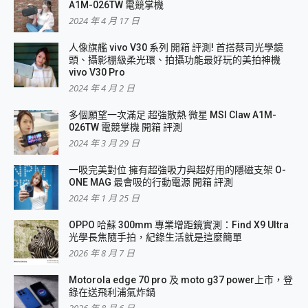
A1M-026TW 電競掌機
2024 年 4 月 17 日
人像旗艦 vivo V30 系列 開箱 評測! 首搭蔡司光學鏡
頭、攝影棚級柔光環、拍攝功能最好玩的美拍神機
vivo V30 Pro
2024 年 4 月 2 日
多個願望一次滿足 超強散熱 微星 MSI Claw A1M-
026TW 電競掌機 開箱 評測
2024 年 3 月 29 日
一吸完美對位 擁有超強吸力與超好用的隱磁支架 O-
ONE MAG 最會吸的行動電源 開箱 評測
2024 年 1 月 25 日
OPPO 哈蘇 300mm 專業增距鏡實測：Find X9 Ultra
光學長焦隨手拍，紀錄生活就是這麼簡單
2026 年 8 月 7 日
Motorola edge 70 pro 及 moto g37 power上市，登
錄在送飛利浦氣炸鍋