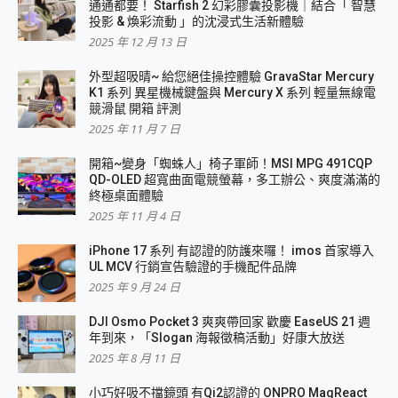
通通都要！ Starfish 2 幻彩膠囊投影機｜結合「 智慧
投影 & 煥彩流動 」的沈浸式生活新體驗
2025 年 12 月 13 日
外型超吸晴~ 給您絕佳操控體驗 GravaStar Mercury
K1 系列 異星機械鍵盤與 Mercury X 系列 輕量無線電
競滑鼠 開箱 評測
2025 年 11 月 7 日
開箱~變身「蜘蛛人」椅子軍師！MSI MPG 491CQP
QD-OLED 超寬曲面電競螢幕，多工辦公、爽度滿滿的
終極桌面體驗
2025 年 11 月 4 日
iPhone 17 系列 有認證的防護來囉！ imos 首家導入
UL MCV 行銷宣告驗證的手機配件品牌
2025 年 9 月 24 日
DJI Osmo Pocket 3 爽爽帶回家 歡慶 EaseUS 21 週
年到來，「Slogan 海報徵稿活動」好康大放送
2025 年 8 月 11 日
小巧好吸不擋鏡頭 有Qi2認證的 ONPRO MagReact