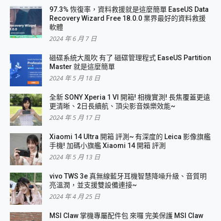
97.3% 恢復率，資料救援就是這麼簡單 EaseUS Data
Recovery Wizard Free 18.0.0 業界最好的資料救援
軟體
2024 年 6 月 7 日
磁碟系統大風吹 有了 磁碟管理程式 EaseUS Partition
Master 就是這麼簡單
2024 年 5 月 18 日
全新 SONY Xperia 1 VI 開箱! 相機實測! 長焦覆蓋更遠
更清晰、2日長續航、頂尖影音娛樂效能~
2024 年 5 月 17 日
Xiaomi 14 Ultra 開箱 評測~ 有深度的 Leica 影像旗艦
手機! 加碼小旗艦 Xiaomi 14 開箱 評測
2024 年 5 月 13 日
vivo TWS 3e 真無線藍牙耳機智慧降噪升級、音質明
亮溫潤，並支援雙設備連接~
2024 年 4 月 25 日
MSI Claw 掌機專屬配件包 來囉 完美保護 MSI Claw