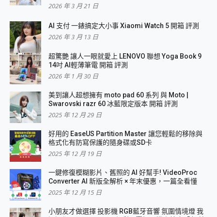
2026 年 3 月 21 日
AI 支付 一錶搞定大小事 Xiaomi Watch 5 開箱 評測
2026 年 3 月 13 日
超驚艷 讓人一眼就愛上 LENOVO 聯想 Yoga Book 9
14吋 AI輕薄筆電 開箱 評測
2026 年 1 月 30 日
美到讓人超想擁有 moto pad 60 系列 與 Moto |
Swarovski razr 60 冰藍限定版本 開箱 評測
2025 年 12 月 29 日
好用的 EaseUS Partition Master 讓您輕鬆的移除與
格式化有防寫保護的隨身碟或SD卡
2025 年 12 月 19 日
一鍵修復模糊影片、舊照的 AI 好幫手! VideoProc
Converter AI 新版全解析 × 年末優惠，一篇全看懂
2025 年 12 月 15 日
小朋友才做選擇 投影機 RGB藍牙音響 氛圍情境燈 我