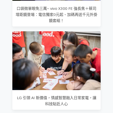
口袋微單眼免三萬~ vivo X300 FE 強長焦＋蔡司
增距鏡登場：電信獨家0元起、加碼再送千元外掛
鏡套組！
LG 引領 AI 新價值，情感智慧融入日常家電，讓
科技貼近人心