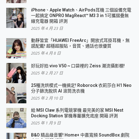
iPhone、Apple Watch、AirPods耳機 三個設備充電
一起搞定 ONPRO MagReact™ M3 3 in 1可攜摺疊無
線充電器 開箱 評測
2025 年 4 月 23 日
動靜皆宜「HUAWEI FreeArc」開放式耳掛耳機，無
感配戴! 超穩超服貼，音質、通話也很優質
2025 年 4 月 8 日
好玩好拍 vivo V50 ~ 口袋裡的 Zeiss 潮流攝影棚!
2025 年 2 月 27 日
25種洗烘模式一機搞定! Roborock 衣莉莎白 H1 Neo
分子篩洗脫烘 AI 滾筒洗衣機
2025 年 2 月 10 日
給 MSI Claw 系列電競掌機 最完美的家 MSI Nest
Docking Station 掌機專屬擴充底座 開箱 評測
2025 年 1 月 9 日
B&O 精品級音響! Home+ 中嘉寬頻 SoundBox 劇院