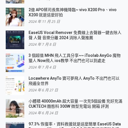
2億 APO蔡司長焦神機降臨~ vivo X200 Pro、vivo
X200 就是這麼好拍
2024 年 11 月 25 日
EaseUS Vocal Remover 免費線上去聲器一鍵去除人
聲 人聲 音樂分離 2024 消除人聲推薦
2024 年 7 月 8 日
3 個超值 MHN 飛人工具分享~~ iToolab AnyGo 魔物
獵人 Now飛人 ios教學 不出門也可以到處走
2024 年 7 月 4 日
Locawhere AnyTo 寶可夢飛人 AnyTo 不出門也可以
飛遍全世界
2024 年 6 月 27 日
小體積 40000mAh 超大容量 一次充5個設備 充好充滿
CUKTECH 酷態科 300W 微型充電站 開箱 評測
2024 年 6 月 24 日
97.3% 恢復率，資料救援就是這麼簡單 EaseUS Data