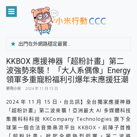
Skip
to
content
出門在外網路穩定最實在 「台灣大哥大」榮獲 4G/5G 在線率全球 NO.3 全台第一與全台六冠王實測心得，走到哪順到哪！
「AUSNAT R1 錄音卡」開箱評測~ 終結會議紀錄地獄，自動生成摘要報告，200+語言翻譯，旅遊最強搭檔。
CP 值天花板~ Bongcom BS5 足球君開箱~ 短焦投影機 3千元就能擁有！ 折扣碼在這～
KKBOX 應援神器「超粉計畫」第二
專為 PC上的 XBOX和掌機設計的 FireCuda X1070 SSD 固態硬碟開箱 評測
波強勢來襲！ 「大人系偶像」Energy
台灣製攝影機在這裡，100%全無線設計 SpotCam Solo Eco 太陽能防水雲端攝影機 SpotCam Solo 3 2.5K高畫質戶外攝影機 開箱 評測
電力超超超持久 MSI 微星 Prestige 14 AI+ D3MG-031TW 14吋 開箱評價，AI輕薄商務筆電 Copilot+ PC
領軍多重寵粉福利引爆年末應援狂潮
超懂拍、耐用 AI 街拍機~ realme 16 Pro 開箱評價~ 2 億畫素 LumaColor 影像、持久續航與 IP69K 高防護
麥兜小米
2024 年 11 月 15 日
防窺黑科技 Galaxy S26 Ultra系列保護貼怎麼選？imos AR 低反光玻璃、藍寶石鏡頭貼與軍規防摔殼完整開箱評價
AI 支付 一錶搞定大小事 Xiaomi Watch 5 開箱 評測
2024 年 11 月 15 日，台北訊】全台獨家應援神器
超驚艷 讓人一眼就愛上 LENOVO 聯想 Yoga Book 9 14吋 AI輕薄筆電 開箱 評測
「超粉計畫」第二波來襲！亞洲最大 AI 多媒體科技
美到讓人超想擁有 moto pad 60 系列 與 Moto | Swarovski razr 60 冰藍限定版本 開箱 評測
好用的 EaseUS Partition Master 讓您輕鬆的移除與格式化有防寫保護的隨身碟或SD卡
集團科科科技 KKCompany Technologies 旗下全
一鍵修復模糊影片、舊照的 AI 好幫手! VideoProc Converter AI 新版全解析 × 年末優惠，一篇全看懂
球第一個合法音樂串流平台 KKBOX，前陣子首推
小朋友才做選擇 投影機 RGB藍牙音響 氛圍情境燈 我通通都要！ Starfish 2 幻彩膠囊投影機｜結合「 智慧投影 & 煥彩流動 」的沈浸式生活新體驗
「超粉計畫」掀起全網熱烈迴響，第二波將