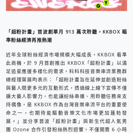
2億 APO蔡司長焦神機降臨~ vivo X200 Pro、vivo X200 就是這麼好拍
EaseUS Vocal Remover 免費線上去聲器一鍵去除人聲 人聲 音樂分離 2024 消除人聲推薦
3 個超值 MHN 飛人工具分享~~ iToolab AnyGo 魔物獵人 Now飛人 ios教學 不出門也可以到處走
Locawhere AnyTo 寶可夢飛人 AnyTo 不出門也可以飛遍全世界
小體積 40000mAh 超大容量 一次充5個設備 充好充滿 CUKTECH 酷態科 300W 微型充電站 開箱 評測
「超粉計畫」首波創單月 913 萬次聆聽，KKBOX 瞄
97.3% 恢復率，資料救援就是這麼簡單 EaseUS Data Recovery Wizard Free 18.0.0 業界最好的資料救援軟體
準粉絲經濟再推熱潮
磁碟系統大風吹 有了 磁碟管理程式 EaseUS Partition Master 就是這麼簡單
全新 SONY Xperia 1 VI 開箱! 相機實測! 長焦覆蓋更遠更清晰、2日長續航、頂尖影音娛樂效能~
近年全球粉絲經濟市場規模大幅成長，KKBOX 看準
Xiaomi 14 Ultra 開箱 評測~ 有深度的 Leica 影像旗艦手機! 加碼小旗艦 Xiaomi 14 開箱 評測
此商機，於 9 月首創推出 KKBOX「超粉計畫」以滿
vivo TWS 3e 真無線藍牙耳機智慧降噪升級、音質明亮溫潤，並支援雙設備連接~
MSI Claw 掌機專屬配件包 來囉 完美保護 MSI Claw A1M-026TW 電競掌機
足追星應援多樣化的需求，科科科技音樂串流業務群
人像旗艦 vivo V30 系列 開箱 評測! 首搭蔡司光學鏡頭、攝影棚級柔光環、拍攝功能最好玩的美拍神機 vivo V30 Pro
總經理葉展昀表示：「超粉計畫旨在延伸並創造粉絲
多個願望一次滿足 超強散熱 微星 MSI Claw A1M-026TW 電競掌機 開箱 評測
與藝人間更多元的互動形式，透過線上線下宣傳不僅
一吸完美對位 擁有超強吸力與超好用的隱磁支架 O-ONE MAG 最會吸的行動電源 開箱 評測
擴大藝人影響力，也能讓紛絲串連、用聆聽任務來支
Motorola edge 70 pro 及 moto g37 power上市，登錄在送飛利浦氣炸鍋
近八千元的 Soundcore Liberty 5 Pro Max，有螢幕的耳機會是智商稅嗎?
持偶像，是 KKBOX 作為台灣音樂串流平台的重要使
ASUS Pad 全面應援 Me Time，加碼愛奇藝黃金雙周卡體驗，專案價最低 NT$0 起
命之一，也期待能驅動音樂文化市場更加蓬勃發
榮耀 HONOR 600 Pro x MOLLY Limited Edition 限量版開賣，攜手味全龍進駐大巨蛋萬人盛典
展。」並分享首波「超粉計畫」與新生代超人氣男
團 Ozone 合作引發粉絲熱烈迴響，不僅開賣 6 小時