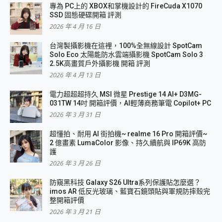
專為 PC上的 XBOX和掌機設計的 FireCuda X1070
SSD 固態硬碟開箱 評測
2026 年 4 月 16 日
台灣製攝影機在這裡，100%全無線設計 SpotCam
Solo Eco 太陽能防水雲端攝影機 SpotCam Solo 3
2.5K高畫質戶外攝影機 開箱 評測
2026 年 4 月 13 日
電力超超超持久 MSI 微星 Prestige 14 AI+ D3MG-
031TW 14吋 開箱評價，AI輕薄商務筆電 Copilot+ PC
2026 年 3 月 31 日
超懂拍、耐用 AI 街拍機~ realme 16 Pro 開箱評價~
2 億畫素 LumaColor 影像、持久續航與 IP69K 高防
護
2026 年 3 月 26 日
防窺黑科技 Galaxy S26 Ultra系列保護貼怎麼選？
imos AR 低反光玻璃、藍寶石鏡頭貼與軍規防摔殼完
整開箱評價
2026 年 3 月 21 日