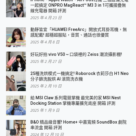
一起搞定 ONPRO MagReact™ M3 3 in 1可攜摺疊無
線充電器 開箱 評測
2025 年 4 月 23 日
動靜皆宜「HUAWEI FreeArc」開放式耳掛耳機，無
感配戴! 超穩超服貼，音質、通話也很優質
2025 年 4 月 8 日
好玩好拍 vivo V50 ~ 口袋裡的 Zeiss 潮流攝影棚!
2025 年 2 月 27 日
25種洗烘模式一機搞定! Roborock 衣莉莎白 H1 Neo
分子篩洗脫烘 AI 滾筒洗衣機
2025 年 2 月 10 日
給 MSI Claw 系列電競掌機 最完美的家 MSI Nest
Docking Station 掌機專屬擴充底座 開箱 評測
2025 年 1 月 9 日
B&O 精品級音響! Home+ 中嘉寬頻 SoundBox 劇院
串流盒 開箱 評測
2024 年 12 月 10 日