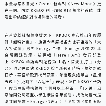
限量專案即售光，Ozone 新專輯《New Moon》更
在一個月內於 KKBOX 創下超過 913 萬次的聆聽，能
看出粉絲經濟對市場熱度的激發。
在首波粉絲熱情應援之下，KKBOX 宣布推出年度壓
軸「超粉計畫」，邀請今年席捲各大社群話題的「大
人系偶像」男團 Energy 合作。Energy 睽違 22 年
合體回歸歌壇，新專輯《Here I Am》發行即登
上 KKBOX 華語專輯週榜第 1 名，首波主打曲〈分
合〉也火速霸佔 KKBOX 綜合新歌即時榜、華語新歌
日榜、華語新歌週榜等冠軍，年度現象級單曲〈星期
1
五晚上〉更創下「六冠王
」表現，並在 KKBOX 華語
年度單曲累積榜蟬聯 4 個月以上冠軍，「16 蹲」風
潮從阿公阿嬤至小學生橫掃各年齡層，成為跨世代最
潮共同語言。Energy 也表示：「沒想到〈星期五晚