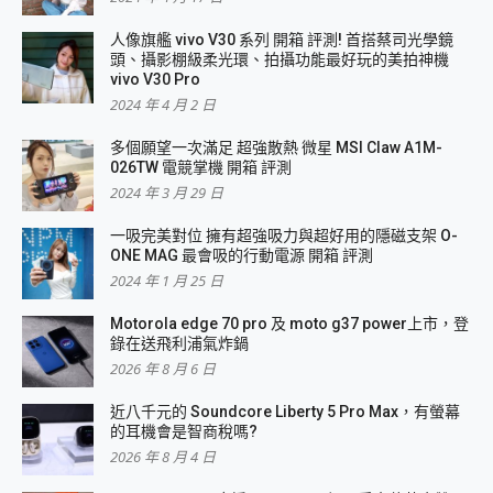
人像旗艦 vivo V30 系列 開箱 評測! 首搭蔡司光學鏡
頭、攝影棚級柔光環、拍攝功能最好玩的美拍神機
vivo V30 Pro
2024 年 4 月 2 日
多個願望一次滿足 超強散熱 微星 MSI Claw A1M-
026TW 電競掌機 開箱 評測
2024 年 3 月 29 日
一吸完美對位 擁有超強吸力與超好用的隱磁支架 O-
ONE MAG 最會吸的行動電源 開箱 評測
2024 年 1 月 25 日
Motorola edge 70 pro 及 moto g37 power上市，登
錄在送飛利浦氣炸鍋
2026 年 8 月 6 日
近八千元的 Soundcore Liberty 5 Pro Max，有螢幕
的耳機會是智商稅嗎?
2026 年 8 月 4 日