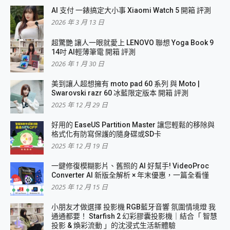
AI 支付 一錶搞定大小事 Xiaomi Watch 5 開箱 評測
2026 年 3 月 13 日
超驚艷 讓人一眼就愛上 LENOVO 聯想 Yoga Book 9
14吋 AI輕薄筆電 開箱 評測
2026 年 1 月 30 日
美到讓人超想擁有 moto pad 60 系列 與 Moto |
Swarovski razr 60 冰藍限定版本 開箱 評測
2025 年 12 月 29 日
好用的 EaseUS Partition Master 讓您輕鬆的移除與
格式化有防寫保護的隨身碟或SD卡
2025 年 12 月 19 日
一鍵修復模糊影片、舊照的 AI 好幫手! VideoProc
Converter AI 新版全解析 × 年末優惠，一篇全看懂
2025 年 12 月 15 日
小朋友才做選擇 投影機 RGB藍牙音響 氛圍情境燈 我
通通都要！ Starfish 2 幻彩膠囊投影機｜結合「 智慧
投影 & 煥彩流動 」的沈浸式生活新體驗