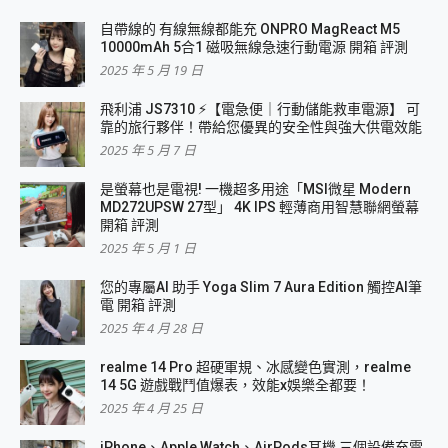
自帶線的 有線無線都能充 ONPRO MagReact M5
10000mAh 5合1 磁吸無線急速行動電源 開箱 評測
2025 年 5 月 19 日
飛利浦 JS7310 ⚡【電急便｜行動儲能救車電源】 可
靠的旅行夥伴！帶給您優異的安全性與強大供電效能
2025 年 5 月 7 日
是螢幕也是電視! 一機超多用途「MSI微星 Modern
MD272UPSW 27型」 4K IPS 輕薄商用智慧聯網螢幕
開箱 評測
2025 年 5 月 1 日
您的專屬AI 助手 Yoga Slim 7 Aura Edition 觸控AI筆
電 開箱 評測
2025 年 4 月 28 日
realme 14 Pro 超硬軍規、冰感變色實測，realme
14 5G 遊戲戰鬥值爆表，效能x娛樂全都要！
2025 年 4 月 25 日
iPhone、Apple Watch、AirPods耳機 三個設備充電