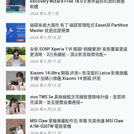
Recovery Wizard Free 18.0.0 業界最好的資料救援
軟體
2024 年 6 月 7 日
磁碟系統大風吹 有了 磁碟管理程式 EaseUS Partition
Master 就是這麼簡單
2024 年 5 月 18 日
全新 SONY Xperia 1 VI 開箱! 相機實測! 長焦覆蓋更遠
更清晰、2日長續航、頂尖影音娛樂效能~
2024 年 5 月 17 日
Xiaomi 14 Ultra 開箱 評測~ 有深度的 Leica 影像旗艦
手機! 加碼小旗艦 Xiaomi 14 開箱 評測
2024 年 5 月 13 日
vivo TWS 3e 真無線藍牙耳機智慧降噪升級、音質明
亮溫潤，並支援雙設備連接~
2024 年 4 月 25 日
MSI Claw 掌機專屬配件包 來囉 完美保護 MSI Claw
A1M-026TW 電競掌機
2024 年 4 月 17 日