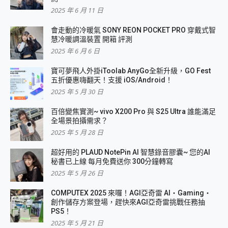
2025 年 6 月 11 日
會走動的冷暖氣 SONY REON POCKET PRO 穿戴式智
慧冷暖調溫裝置 開箱 評測
2025 年 6 月 6 日
寶可夢飛人外掛iToolab AnyGo全新升級，GO Fest
五折優惠嗨翻天！支援 iOS/Android！
2025 年 5 月 30 日
百倍變焦實測~ vivo X200 Pro 與 S25 Ultra 誰能滿足
全場景拍攝需求？
2025 年 5 月 28 日
超好用的 PLAUD NotePin AI 智慧錄音膠囊~ 您的AI
秘書已上線 每月免費送你 300分鐘轉寫
2025 年 5 月 26 日
COMPUTEX 2025 來囉！AGI亞奇雷 AI・Gaming・
創作儲存方案登場，趕快來AGI亞奇雷挑戰任務抽
PS5！
2025 年 5 月 21 日