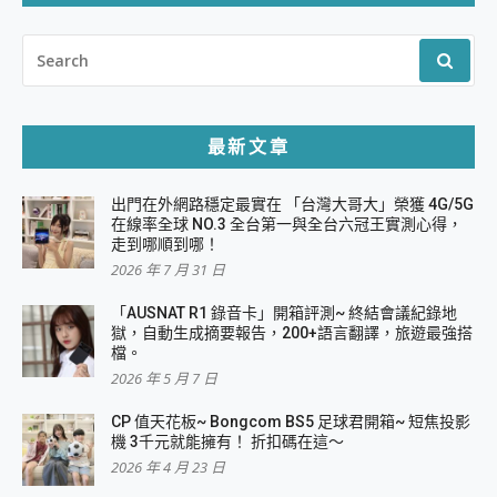
SEARCH
FOR:
最新文章
出門在外網路穩定最實在 「台灣大哥大」榮獲 4G/5G
在線率全球 NO.3 全台第一與全台六冠王實測心得，
走到哪順到哪！
2026 年 7 月 31 日
「AUSNAT R1 錄音卡」開箱評測~ 終結會議紀錄地
獄，自動生成摘要報告，200+語言翻譯，旅遊最強搭
檔。
2026 年 5 月 7 日
CP 值天花板~ Bongcom BS5 足球君開箱~ 短焦投影
機 3千元就能擁有！ 折扣碼在這～
2026 年 4 月 23 日