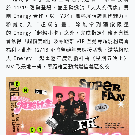
外型超吸晴~ 給您絕佳操控體驗 GravaStar Mercury K1 系列 異星機械鍵盤與 Mercury X 系列 輕量無線電競滑鼠 開箱 評測
於 11/19 強勢登場，並重磅邀請「大人系偶像」男
開箱~變身「蜘蛛人」椅子軍師！MSI MPG 491CQP QD-OLED 超寬曲面電競螢幕，多工辦公、爽度滿滿的終極桌面體驗
iPhone 17 系列 有認證的防護來囉！ imos 首家導入 UL MCV 行銷宣告驗證的手機配件品牌
團 Energy 合作，以「Y3K」風格展現跨世代魅力。
DJI Osmo Pocket 3 爽爽帶回家 歡慶 EaseUS 21 週年到來，「Slogan 海報徵稿活動」好康大放送
粉絲加入「超粉計畫」除能拿到獨家限量
小巧好吸不擋鏡頭 有Qi2認證的 ONPRO MagReact MXs2 5000mAh薄型磁吸無線急速行動電源 開箱 評測
的 Energy「超粉小卡」之外，完成指定任務更有機
會走動的冷暖氣 SONY REON POCKET PRO 穿戴式智慧冷暖調溫裝置 開箱 評測
會獲得「超粉套組」及零距離 VIP 互動等超寵粉驚喜
寶可夢飛人外掛iToolab AnyGo全新升級，GO Fest 五折優惠嗨翻天！支援 iOS/Android！
百倍變焦實測~ vivo X200 Pro 與 S25 Ultra 誰能滿足全場景拍攝需求？
福利，此外 12/13 更將舉辦年末應援活動，邀請粉絲
超好用的 PLAUD NotePin AI 智慧錄音膠囊~ 您的AI 秘書已上線 每月免費送你 300分鐘轉寫
與 Energy 一起重返年度洗腦神曲〈星期五晚上〉
COMPUTEX 2025 來囉！AGI亞奇雷 AI・Gaming・創作儲存方案登場，趕快來AGI亞奇雷挑戰任務抽 PS5！
MV 取景地一帶，零距離互動燃爆信義區夜晚！
自帶線的 有線無線都能充 ONPRO MagReact M5 10000mAh 5合1 磁吸無線急速行動電源 開箱 評測
飛利浦 JS7310 ⚡【電急便｜行動儲能救車電源】 可靠的旅行夥伴！帶給您優異的安全性與強大供電效能
是螢幕也是電視! 一機超多用途「MSI微星 Modern MD272UPSW 27型」 4K IPS 輕薄商用智慧聯網螢幕 開箱 評測
您的專屬AI 助手 Yoga Slim 7 Aura Edition 觸控AI筆電 開箱 評測
realme 14 Pro 超硬軍規、冰感變色實測，realme 14 5G 遊戲戰鬥值爆表，效能x娛樂全都要！
iPhone、Apple Watch、AirPods耳機 三個設備充電一起搞定 ONPRO MagReact™ M3 3 in 1可攜摺疊無線充電器 開箱 評測
動靜皆宜「HUAWEI FreeArc」開放式耳掛耳機，無感配戴! 超穩超服貼，音質、通話也很優質
好玩好拍 vivo V50 ~ 口袋裡的 Zeiss 潮流攝影棚!
25種洗烘模式一機搞定! Roborock 衣莉莎白 H1 Neo分子篩洗脫烘 AI 滾筒洗衣機
給 MSI Claw 系列電競掌機 最完美的家 MSI Nest Docking Station 掌機專屬擴充底座 開箱 評測
B&O 精品級音響! Home+ 中嘉寬頻 SoundBox 劇院串流盒 開箱 評測