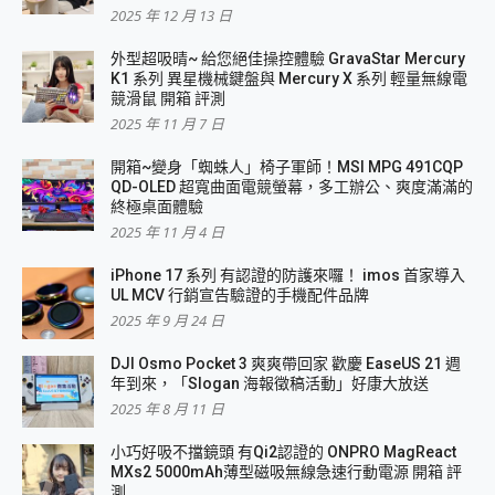
2025 年 12 月 13 日
外型超吸晴~ 給您絕佳操控體驗 GravaStar Mercury
K1 系列 異星機械鍵盤與 Mercury X 系列 輕量無線電
競滑鼠 開箱 評測
2025 年 11 月 7 日
開箱~變身「蜘蛛人」椅子軍師！MSI MPG 491CQP
QD-OLED 超寬曲面電競螢幕，多工辦公、爽度滿滿的
終極桌面體驗
2025 年 11 月 4 日
iPhone 17 系列 有認證的防護來囉！ imos 首家導入
UL MCV 行銷宣告驗證的手機配件品牌
2025 年 9 月 24 日
DJI Osmo Pocket 3 爽爽帶回家 歡慶 EaseUS 21 週
年到來，「Slogan 海報徵稿活動」好康大放送
2025 年 8 月 11 日
小巧好吸不擋鏡頭 有Qi2認證的 ONPRO MagReact
MXs2 5000mAh薄型磁吸無線急速行動電源 開箱 評
測