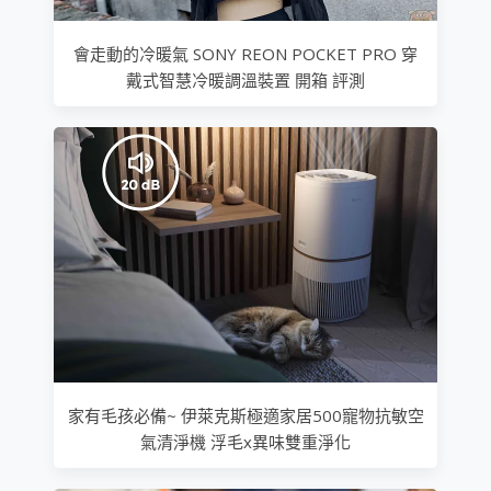
會走動的冷暖氣 SONY REON POCKET PRO 穿
戴式智慧冷暖調溫裝置 開箱 評測
家有毛孩必備~ 伊萊克斯極適家居500寵物抗敏空
氣清淨機 浮毛x異味雙重淨化