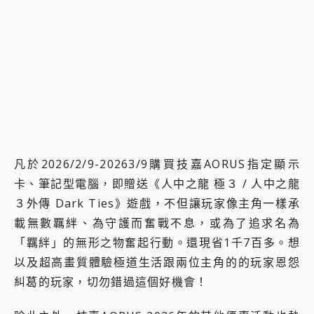
凡於2026/2/9-20263/9購買技嘉AORUS指定顯示
卡、筆記型電腦，即贈送《人中之龍 極３ / 人中之龍
３外傳 Dark Ties》遊戲，不但讓玩家像主角一樣承
載無數羈絆、為守護而奮戰不息，或為了追求名為
「羈絆」的無形之物奮起行動。還現省1千7百多。想
以及超高畫質體驗極道生活跟兩位主角的的玩家恩怨
糾葛的玩家，切勿錯過這個好機會！