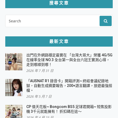
搜尋文章
SEARCH
FOR:
最新文章
出門在外網路穩定最實在 「台灣大哥大」榮獲 4G/5G
在線率全球 NO.3 全台第一與全台六冠王實測心得，
走到哪順到哪！
2026 年 7 月 31 日
「AUSNAT R1 錄音卡」開箱評測~ 終結會議紀錄地
獄，自動生成摘要報告，200+語言翻譯，旅遊最強搭
檔。
2026 年 5 月 7 日
CP 值天花板~ Bongcom BS5 足球君開箱~ 短焦投影
機 3千元就能擁有！ 折扣碼在這～
2026 年 4 月 23 日