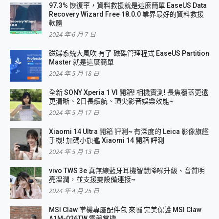
97.3% 恢復率，資料救援就是這麼簡單 EaseUS Data
Recovery Wizard Free 18.0.0 業界最好的資料救援
軟體
2024 年 6 月 7 日
磁碟系統大風吹 有了 磁碟管理程式 EaseUS Partition
Master 就是這麼簡單
2024 年 5 月 18 日
全新 SONY Xperia 1 VI 開箱! 相機實測! 長焦覆蓋更遠
更清晰、2日長續航、頂尖影音娛樂效能~
2024 年 5 月 17 日
Xiaomi 14 Ultra 開箱 評測~ 有深度的 Leica 影像旗艦
手機! 加碼小旗艦 Xiaomi 14 開箱 評測
2024 年 5 月 13 日
vivo TWS 3e 真無線藍牙耳機智慧降噪升級、音質明
亮溫潤，並支援雙設備連接~
2024 年 4 月 25 日
MSI Claw 掌機專屬配件包 來囉 完美保護 MSI Claw
A1M-026TW 電競掌機