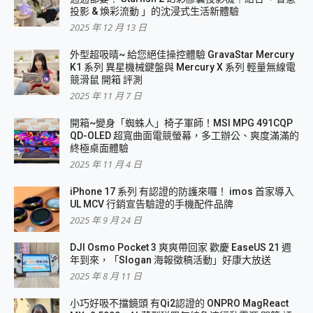
投影 & 煥彩流動 」的沈浸式生活新體驗
2025 年 12 月 13 日
外型超吸晴~ 給您絕佳操控體驗 GravaStar Mercury
K1 系列 異星機械鍵盤與 Mercury X 系列 輕量無線電
競滑鼠 開箱 評測
2025 年 11 月 7 日
開箱~變身「蜘蛛人」椅子軍師！MSI MPG 491CQP
QD-OLED 超寬曲面電競螢幕，多工辦公、爽度滿滿的
終極桌面體驗
2025 年 11 月 4 日
iPhone 17 系列 有認證的防護來囉！ imos 首家導入
UL MCV 行銷宣告驗證的手機配件品牌
2025 年 9 月 24 日
DJI Osmo Pocket 3 爽爽帶回家 歡慶 EaseUS 21 週
年到來，「Slogan 海報徵稿活動」好康大放送
2025 年 8 月 11 日
小巧好吸不擋鏡頭 有Qi2認證的 ONPRO MagReact