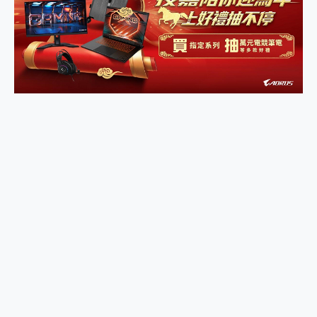
2億 APO蔡司長焦神機降臨~ vivo X200 Pro、vivo X200 就是這麼好拍
EaseUS Vocal Remover 免費線上去聲器一鍵去除人聲 人聲 音樂分離 2024 消除人聲推薦
3 個超值 MHN 飛人工具分享~~ iToolab AnyGo 魔物獵人 Now飛人 ios教學 不出門也可以到處走
Locawhere AnyTo 寶可夢飛人 AnyTo 不出門也可以飛遍全世界
小體積 40000mAh 超大容量 一次充5個設備 充好充滿 CUKTECH 酷態科 300W 微型充電站 開箱 評測
97.3% 恢復率，資料救援就是這麼簡單 EaseUS Data Recovery Wizard Free 18.0.0 業界最好的資料救援軟體
磁碟系統大風吹 有了 磁碟管理程式 EaseUS Partition Master 就是這麼簡單
全新 SONY Xperia 1 VI 開箱! 相機實測! 長焦覆蓋更遠更清晰、2日長續航、頂尖影音娛樂效能~
Xiaomi 14 Ultra 開箱 評測~ 有深度的 Leica 影像旗艦手機! 加碼小旗艦 Xiaomi 14 開箱 評測
vivo TWS 3e 真無線藍牙耳機智慧降噪升級、音質明亮溫潤，並支援雙設備連接~
MSI Claw 掌機專屬配件包 來囉 完美保護 MSI Claw A1M-026TW 電競掌機
人像旗艦 vivo V30 系列 開箱 評測! 首搭蔡司光學鏡頭、攝影棚級柔光環、拍攝功能最好玩的美拍神機 vivo V30 Pro
多個願望一次滿足 超強散熱 微星 MSI Claw A1M-026TW 電競掌機 開箱 評測
一吸完美對位 擁有超強吸力與超好用的隱磁支架 O-ONE MAG 最會吸的行動電源 開箱 評測
OPPO 哈蘇 300mm 專業增距鏡實測：Find X9 Ultra 光學長焦隨手拍，紀錄生活就是這麼簡單
Motorola edge 70 pro 及 moto g37 power上市，登錄在送飛利浦氣炸鍋
近八千元的 Soundcore Liberty 5 Pro Max，有螢幕的耳機會是智商稅嗎?
ASUS Pad 全面應援 Me Time，加碼愛奇藝黃金雙周卡體驗，專案價最低 NT$0 起