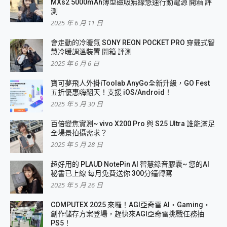
MXs2 5000mAh薄型磁吸無線急速行動電源 開箱 評
測
2025 年 6 月 11 日
會走動的冷暖氣 SONY REON POCKET PRO 穿戴式智
慧冷暖調溫裝置 開箱 評測
2025 年 6 月 6 日
寶可夢飛人外掛iToolab AnyGo全新升級，GO Fest
五折優惠嗨翻天！支援 iOS/Android！
2025 年 5 月 30 日
百倍變焦實測~ vivo X200 Pro 與 S25 Ultra 誰能滿足
全場景拍攝需求？
2025 年 5 月 28 日
超好用的 PLAUD NotePin AI 智慧錄音膠囊~ 您的AI
秘書已上線 每月免費送你 300分鐘轉寫
2025 年 5 月 26 日
COMPUTEX 2025 來囉！AGI亞奇雷 AI・Gaming・
創作儲存方案登場，趕快來AGI亞奇雷挑戰任務抽
PS5！