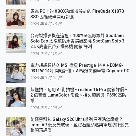
專為 PC上的 XBOX和掌機設計的 FireCuda X1070
SSD 固態硬碟開箱 評測
2026 年 4 月 16 日
台灣製攝影機在這裡，100%全無線設計 SpotCam
Solo Eco 太陽能防水雲端攝影機 SpotCam Solo 3
2.5K高畫質戶外攝影機 開箱 評測
2026 年 4 月 13 日
電力超超超持久 MSI 微星 Prestige 14 AI+ D3MG-
031TW 14吋 開箱評價，AI輕薄商務筆電 Copilot+ PC
2026 年 3 月 31 日
超懂拍、耐用 AI 街拍機~ realme 16 Pro 開箱評價~
2 億畫素 LumaColor 影像、持久續航與 IP69K 高防
護
2026 年 3 月 26 日
防窺黑科技 Galaxy S26 Ultra系列保護貼怎麼選？
imos AR 低反光玻璃、藍寶石鏡頭貼與軍規防摔殼完
整開箱評價