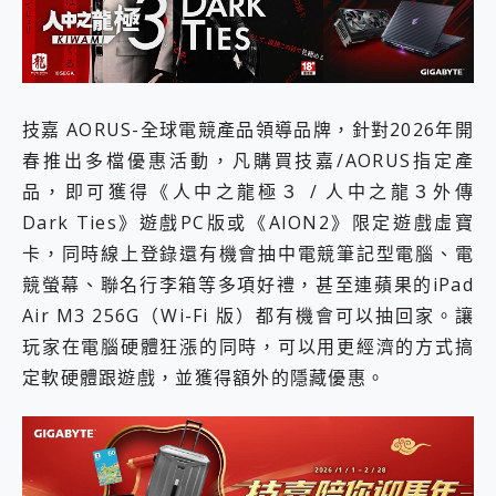
外型超吸晴~ 給您絕佳操控體驗 GravaStar Mercury K1 系列 異星機械鍵盤與 Mercury X 系列 輕量無線電競滑鼠 開箱 評測
開箱~變身「蜘蛛人」椅子軍師！MSI MPG 491CQP QD-OLED 超寬曲面電競螢幕，多工辦公、爽度滿滿的終極桌面體驗
iPhone 17 系列 有認證的防護來囉！ imos 首家導入 UL MCV 行銷宣告驗證的手機配件品牌
DJI Osmo Pocket 3 爽爽帶回家 歡慶 EaseUS 21 週年到來，「Slogan 海報徵稿活動」好康大放送
小巧好吸不擋鏡頭 有Qi2認證的 ONPRO MagReact MXs2 5000mAh薄型磁吸無線急速行動電源 開箱 評測
會走動的冷暖氣 SONY REON POCKET PRO 穿戴式智慧冷暖調溫裝置 開箱 評測
技嘉 AORUS-全球電競產品領導品牌，針對2026年開
寶可夢飛人外掛iToolab AnyGo全新升級，GO Fest 五折優惠嗨翻天！支援 iOS/Android！
春推出多檔優惠活動，凡購買技嘉/AORUS指定產
百倍變焦實測~ vivo X200 Pro 與 S25 Ultra 誰能滿足全場景拍攝需求？
品，即可獲得《人中之龍極３ / 人中之龍３外傳
超好用的 PLAUD NotePin AI 智慧錄音膠囊~ 您的AI 秘書已上線 每月免費送你 300分鐘轉寫
Dark Ties》遊戲PC版或《AION2》限定遊戲虛寶
COMPUTEX 2025 來囉！AGI亞奇雷 AI・Gaming・創作儲存方案登場，趕快來AGI亞奇雷挑戰任務抽 PS5！
自帶線的 有線無線都能充 ONPRO MagReact M5 10000mAh 5合1 磁吸無線急速行動電源 開箱 評測
卡，同時線上登錄還有機會抽中電競筆記型電腦、電
飛利浦 JS7310 ⚡【電急便｜行動儲能救車電源】 可靠的旅行夥伴！帶給您優異的安全性與強大供電效能
競螢幕、聯名行李箱等多項好禮，甚至連蘋果的iPad
是螢幕也是電視! 一機超多用途「MSI微星 Modern MD272UPSW 27型」 4K IPS 輕薄商用智慧聯網螢幕 開箱 評測
Air M3 256G（Wi-Fi 版）都有機會可以抽回家。讓
您的專屬AI 助手 Yoga Slim 7 Aura Edition 觸控AI筆電 開箱 評測
玩家在電腦硬體狂漲的同時，可以用更經濟的方式搞
realme 14 Pro 超硬軍規、冰感變色實測，realme 14 5G 遊戲戰鬥值爆表，效能x娛樂全都要！
iPhone、Apple Watch、AirPods耳機 三個設備充電一起搞定 ONPRO MagReact™ M3 3 in 1可攜摺疊無線充電器 開箱 評測
定軟硬體跟遊戲，並獲得額外的隱藏優惠。
動靜皆宜「HUAWEI FreeArc」開放式耳掛耳機，無感配戴! 超穩超服貼，音質、通話也很優質
好玩好拍 vivo V50 ~ 口袋裡的 Zeiss 潮流攝影棚!
25種洗烘模式一機搞定! Roborock 衣莉莎白 H1 Neo分子篩洗脫烘 AI 滾筒洗衣機
給 MSI Claw 系列電競掌機 最完美的家 MSI Nest Docking Station 掌機專屬擴充底座 開箱 評測
B&O 精品級音響! Home+ 中嘉寬頻 SoundBox 劇院串流盒 開箱 評測