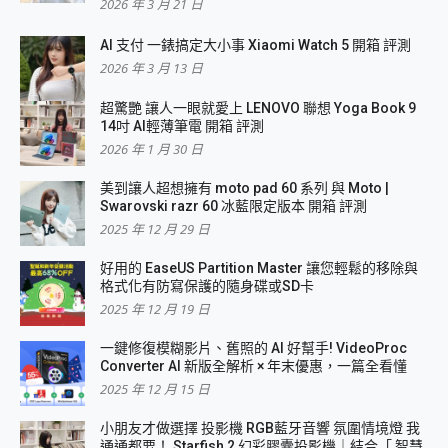
2026 年 3 月 21 日
AI 支付 一錶搞定大小事 Xiaomi Watch 5 開箱 評測
2026 年 3 月 13 日
超驚艷 讓人一眼就愛上 LENOVO 聯想 Yoga Book 9
14吋 AI輕薄筆電 開箱 評測
2026 年 1 月 30 日
美到讓人超想擁有 moto pad 60 系列 與 Moto |
Swarovski razr 60 冰藍限定版本 開箱 評測
2025 年 12 月 29 日
好用的 EaseUS Partition Master 讓您輕鬆的移除與
格式化有防寫保護的隨身碟或SD卡
2025 年 12 月 19 日
一鍵修復模糊影片、舊照的 AI 好幫手! VideoProc
Converter AI 新版全解析 × 年末優惠，一篇全看懂
2025 年 12 月 15 日
小朋友才做選擇 投影機 RGB藍牙音響 氛圍情境燈 我
通通都要！ Starfish 2 幻彩膠囊投影機｜結合「 智慧