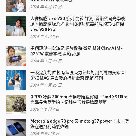
2024 年 4 月 17 日
人像旗艦 vivo V30 系列 開箱 評測! 首搭蔡司光學鏡
頭、攝影棚級柔光環、拍攝功能最好玩的美拍神機
vivo V30 Pro
2024 年 4 月 2 日
多個願望一次滿足 超強散熱 微星 MSI Claw A1M-
026TW 電競掌機 開箱 評測
2024 年 3 月 29 日
一吸完美對位 擁有超強吸力與超好用的隱磁支架 O-
ONE MAG 最會吸的行動電源 開箱 評測
2024 年 1 月 25 日
OPPO 哈蘇 300mm 專業增距鏡實測：Find X9 Ultra
光學長焦隨手拍，紀錄生活就是這麼簡單
2026 年 8 月 7 日
Motorola edge 70 pro 及 moto g37 power上市，登
錄在送飛利浦氣炸鍋
2026 年 8 月 6 日