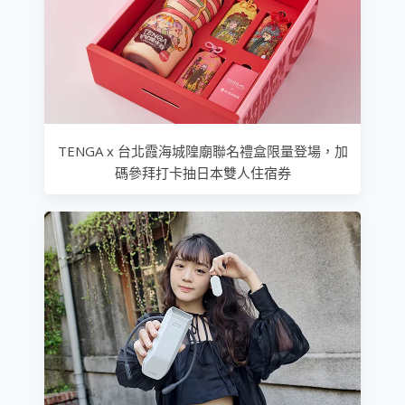
TENGA x 台北霞海城隍廟聯名禮盒限量登場，加
碼參拜打卡抽日本雙人住宿券