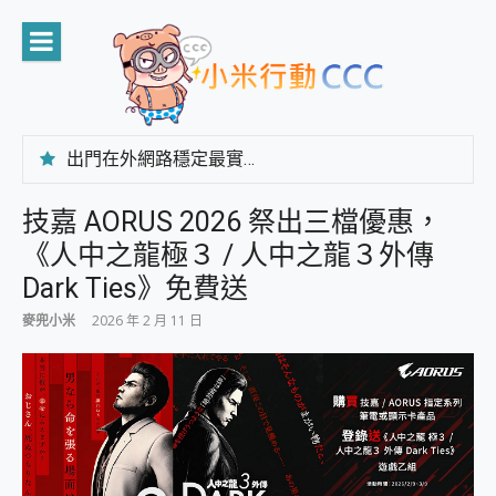
Skip
to
content
出門在外網路穩定最實在 「台灣大哥大」榮獲 4G/5G 在線率全球 NO.3 全台第一與全台六冠王實測心得，走到哪順到哪！
「AUSNAT R1 錄音卡」開箱評測~ 終結會議紀錄地獄，自動生成摘要報告，200+語言翻譯，旅遊最強搭檔。
CP 值天花板~ Bongcom BS5 足球君開箱~ 短焦投影機 3千元就能擁有！ 折扣碼在這～
技嘉 AORUS 2026 祭出三檔優惠，
專為 PC上的 XBOX和掌機設計的 FireCuda X1070 SSD 固態硬碟開箱 評測
《人中之龍極３ / 人中之龍３外傳
台灣製攝影機在這裡，100%全無線設計 SpotCam Solo Eco 太陽能防水雲端攝影機 SpotCam Solo 3 2.5K高畫質戶外攝影機 開箱 評測
電力超超超持久 MSI 微星 Prestige 14 AI+ D3MG-031TW 14吋 開箱評價，AI輕薄商務筆電 Copilot+ PC
Dark Ties》免費送
超懂拍、耐用 AI 街拍機~ realme 16 Pro 開箱評價~ 2 億畫素 LumaColor 影像、持久續航與 IP69K 高防護
麥兜小米
2026 年 2 月 11 日
防窺黑科技 Galaxy S26 Ultra系列保護貼怎麼選？imos AR 低反光玻璃、藍寶石鏡頭貼與軍規防摔殼完整開箱評價
AI 支付 一錶搞定大小事 Xiaomi Watch 5 開箱 評測
超驚艷 讓人一眼就愛上 LENOVO 聯想 Yoga Book 9 14吋 AI輕薄筆電 開箱 評測
美到讓人超想擁有 moto pad 60 系列 與 Moto | Swarovski razr 60 冰藍限定版本 開箱 評測
好用的 EaseUS Partition Master 讓您輕鬆的移除與格式化有防寫保護的隨身碟或SD卡
一鍵修復模糊影片、舊照的 AI 好幫手! VideoProc Converter AI 新版全解析 × 年末優惠，一篇全看懂
小朋友才做選擇 投影機 RGB藍牙音響 氛圍情境燈 我通通都要！ Starfish 2 幻彩膠囊投影機｜結合「 智慧投影 & 煥彩流動 」的沈浸式生活新體驗