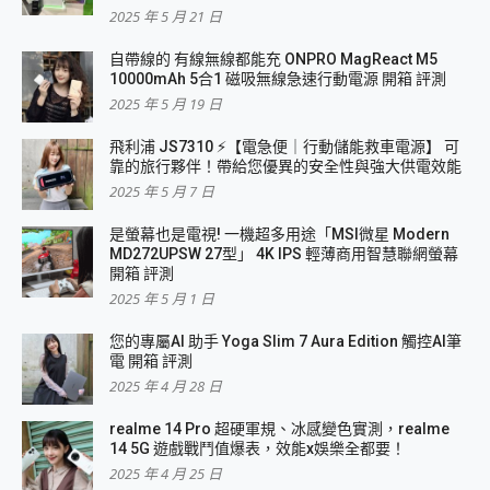
2025 年 5 月 21 日
自帶線的 有線無線都能充 ONPRO MagReact M5
10000mAh 5合1 磁吸無線急速行動電源 開箱 評測
2025 年 5 月 19 日
飛利浦 JS7310 ⚡【電急便｜行動儲能救車電源】 可
靠的旅行夥伴！帶給您優異的安全性與強大供電效能
2025 年 5 月 7 日
是螢幕也是電視! 一機超多用途「MSI微星 Modern
MD272UPSW 27型」 4K IPS 輕薄商用智慧聯網螢幕
開箱 評測
2025 年 5 月 1 日
您的專屬AI 助手 Yoga Slim 7 Aura Edition 觸控AI筆
電 開箱 評測
2025 年 4 月 28 日
realme 14 Pro 超硬軍規、冰感變色實測，realme
14 5G 遊戲戰鬥值爆表，效能x娛樂全都要！
2025 年 4 月 25 日