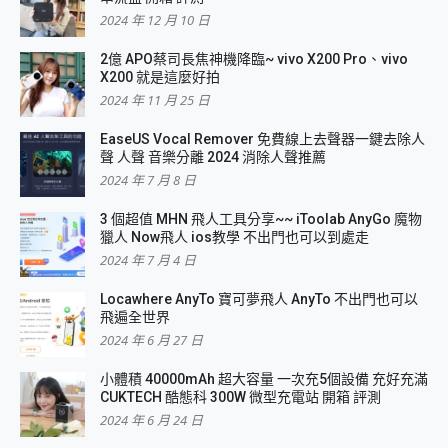
2024 年 12 月 10 日
2億 APO蔡司長焦神機降臨~ vivo X200 Pro、vivo
X200 就是這麼好拍
2024 年 11 月 25 日
EaseUS Vocal Remover 免費線上去聲器一鍵去除人
聲 人聲 音樂分離 2024 消除人聲推薦
2024 年 7 月 8 日
3 個超值 MHN 飛人工具分享~~ iToolab AnyGo 魔物
獵人 Now飛人 ios教學 不出門也可以到處走
2024 年 7 月 4 日
Locawhere AnyTo 寶可夢飛人 AnyTo 不出門也可以
飛遍全世界
2024 年 6 月 27 日
小體積 40000mAh 超大容量 一次充5個設備 充好充滿
CUKTECH 酷態科 300W 微型充電站 開箱 評測
2024 年 6 月 24 日