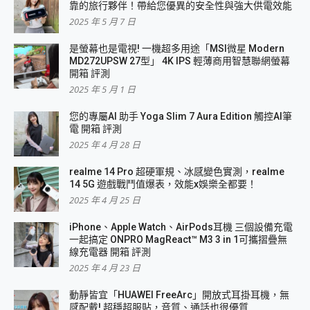
靠的旅行夥伴！帶給您優異的安全性與強大供電效能
2025 年 5 月 7 日
是螢幕也是電視! 一機超多用途「MSI微星 Modern
MD272UPSW 27型」 4K IPS 輕薄商用智慧聯網螢幕
開箱 評測
2025 年 5 月 1 日
您的專屬AI 助手 Yoga Slim 7 Aura Edition 觸控AI筆
電 開箱 評測
2025 年 4 月 28 日
realme 14 Pro 超硬軍規、冰感變色實測，realme
14 5G 遊戲戰鬥值爆表，效能x娛樂全都要！
2025 年 4 月 25 日
iPhone、Apple Watch、AirPods耳機 三個設備充電
一起搞定 ONPRO MagReact™ M3 3 in 1可攜摺疊無
線充電器 開箱 評測
2025 年 4 月 23 日
動靜皆宜「HUAWEI FreeArc」開放式耳掛耳機，無
感配戴! 超穩超服貼，音質、通話也很優質