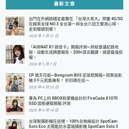
最新文章
出門在外網路穩定最實在 「台灣大哥大」榮獲 4G/5G
在線率全球 NO.3 全台第一與全台六冠王實測心得，
走到哪順到哪！
2026 年 7 月 31 日
「AUSNAT R1 錄音卡」開箱評測~ 終結會議紀錄地
獄，自動生成摘要報告，200+語言翻譯，旅遊最強搭
檔。
2026 年 5 月 7 日
CP 值天花板~ Bongcom BS5 足球君開箱~ 短焦投影
機 3千元就能擁有！ 折扣碼在這～
2026 年 4 月 23 日
專為 PC上的 XBOX和掌機設計的 FireCuda X1070
SSD 固態硬碟開箱 評測
2026 年 4 月 16 日
台灣製攝影機在這裡，100%全無線設計 SpotCam
Solo Eco 太陽能防水雲端攝影機 SpotCam Solo 3