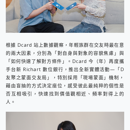
外型超吸晴~ 給您絕佳操控體驗 GravaStar Mercury K1 系列 異星機械鍵盤與 Mercury X 系列 輕量無線電競滑鼠 開箱 評測
開箱~變身「蜘蛛人」椅子軍師！MSI MPG 491CQP QD-OLED 超寬曲面電競螢幕，多工辦公、爽度滿滿的終極桌面體驗
iPhone 17 系列 有認證的防護來囉！ imos 首家導入 UL MCV 行銷宣告驗證的手機配件品牌
DJI Osmo Pocket 3 爽爽帶回家 歡慶 EaseUS 21 週年到來，「Slogan 海報徵稿活動」好康大放送
小巧好吸不擋鏡頭 有Qi2認證的 ONPRO MagReact MXs2 5000mAh薄型磁吸無線急速行動電源 開箱 評測
會走動的冷暖氣 SONY REON POCKET PRO 穿戴式智慧冷暖調溫裝置 開箱 評測
寶可夢飛人外掛iToolab AnyGo全新升級，GO Fest 五折優惠嗨翻天！支援 iOS/Android！
根據 Dcard 站上數據觀察，年輕族群在交友時最在意
百倍變焦實測~ vivo X200 Pro 與 S25 Ultra 誰能滿足全場景拍攝需求？
超好用的 PLAUD NotePin AI 智慧錄音膠囊~ 您的AI 秘書已上線 每月免費送你 300分鐘轉寫
的兩大因素，分別為「對自身與對象的容貌焦慮」與
COMPUTEX 2025 來囉！AGI亞奇雷 AI・Gaming・創作儲存方案登場，趕快來AGI亞奇雷挑戰任務抽 PS5！
「如何快速了解對方條件」。Dcard 今（年）再度攜
自帶線的 有線無線都能充 ONPRO MagReact M5 10000mAh 5合1 磁吸無線急速行動電源 開箱 評測
手台新 Richart 數位銀行，推出全新實體活動—「D
飛利浦 JS7310 ⚡【電急便｜行動儲能救車電源】 可靠的旅行夥伴！帶給您優異的安全性與強大供電效能
友聚之蒙面交友局」，特別採用「現場蒙面」機制，
是螢幕也是電視! 一機超多用途「MSI微星 Modern MD272UPSW 27型」 4K IPS 輕薄商用智慧聯網螢幕 開箱 評測
您的專屬AI 助手 Yoga Slim 7 Aura Edition 觸控AI筆電 開箱 評測
藉由盲抽的方式決定座位，感受彼此最純粹的個性是
realme 14 Pro 超硬軍規、冰感變色實測，realme 14 5G 遊戲戰鬥值爆表，效能x娛樂全都要！
否互相吸引，快速找到價值觀相近、頻率對得上的
iPhone、Apple Watch、AirPods耳機 三個設備充電一起搞定 ONPRO MagReact™ M3 3 in 1可攜摺疊無線充電器 開箱 評測
人。
動靜皆宜「HUAWEI FreeArc」開放式耳掛耳機，無感配戴! 超穩超服貼，音質、通話也很優質
好玩好拍 vivo V50 ~ 口袋裡的 Zeiss 潮流攝影棚!
25種洗烘模式一機搞定! Roborock 衣莉莎白 H1 Neo分子篩洗脫烘 AI 滾筒洗衣機
給 MSI Claw 系列電競掌機 最完美的家 MSI Nest Docking Station 掌機專屬擴充底座 開箱 評測
B&O 精品級音響! Home+ 中嘉寬頻 SoundBox 劇院串流盒 開箱 評測