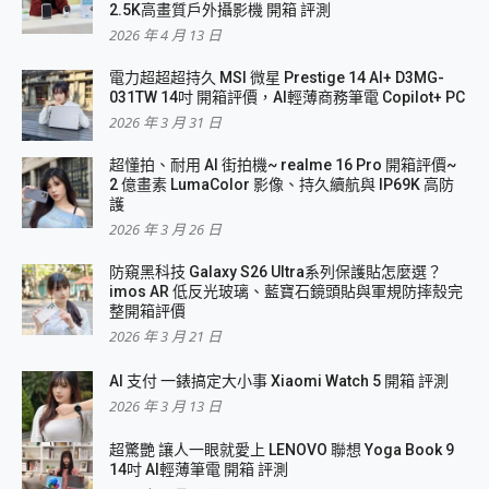
2.5K高畫質戶外攝影機 開箱 評測
2026 年 4 月 13 日
電力超超超持久 MSI 微星 Prestige 14 AI+ D3MG-
031TW 14吋 開箱評價，AI輕薄商務筆電 Copilot+ PC
2026 年 3 月 31 日
超懂拍、耐用 AI 街拍機~ realme 16 Pro 開箱評價~
2 億畫素 LumaColor 影像、持久續航與 IP69K 高防
護
2026 年 3 月 26 日
防窺黑科技 Galaxy S26 Ultra系列保護貼怎麼選？
imos AR 低反光玻璃、藍寶石鏡頭貼與軍規防摔殼完
整開箱評價
2026 年 3 月 21 日
AI 支付 一錶搞定大小事 Xiaomi Watch 5 開箱 評測
2026 年 3 月 13 日
超驚艷 讓人一眼就愛上 LENOVO 聯想 Yoga Book 9
14吋 AI輕薄筆電 開箱 評測