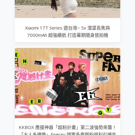
Xiaomi 17T Series 遊台灣~ 5x 潛望長焦與
7000mAh 超強續航 打造暑期隨身旅拍機
KKBOX 應援神器「超粉計畫」第二波強勢來襲！
「大人系偶像」Energy 領軍多重寵粉福利引爆年