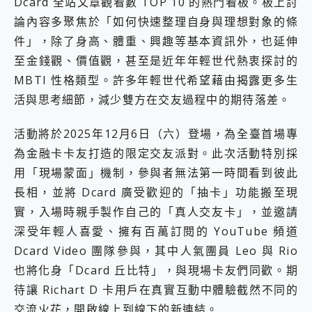
Dcard 全站文章觀看數 TOP 10 的熱門看板。板上討
論內容多聚焦於「如何快速整理自身與理想對象的條
件」，除了身高、體重、興趣等基本資訊外，也延伸
至金錢觀、價值觀，甚至是近年年輕世代熱衷探討的
MBTI 性格類型。許多年輕世代希望藉由揭露更多生
活與思考細節，減少雙方在交友過程中的期待落差。
活動將於2025年12月6日（六）登場，為全臺首場專
為金融卡卡友打造的限定交友派對。此次活動特別採
用「現場蒙面」機制，參與者無法第一時間看到彼此
長相，並將 Dcard 廣受歡迎的「抽卡」功能搬至現
實，入場時親手製作自己的「真人交友卡」，並邀請
深受年輕人喜愛、擁有百萬訂閱的 YouTube 頻道
Dcard Video 團隊參與，其中人氣團員 Leo 與 Rio
也將化身「Dcard 丘比特」，與現場卡友們同歡。期
待讓 Richart D 卡用戶在真實互動中體驗截然不同的
交流火花，開啟線上到線下的新連結。