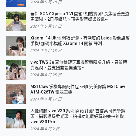
2024 年 5 月 18 日
全新 SONY Xperia 1 VI 開箱! 相機實測! 長焦覆蓋更遠
更清晰、2日長續航、頂尖影音娛樂效能~
2024 年 5 月 17 日
Xiaomi 14 Ultra 開箱 評測~ 有深度的 Leica 影像旗艦
手機! 加碼小旗艦 Xiaomi 14 開箱 評測
2024 年 5 月 13 日
vivo TWS 3e 真無線藍牙耳機智慧降噪升級、音質明
亮溫潤，並支援雙設備連接~
2024 年 4 月 25 日
MSI Claw 掌機專屬配件包 來囉 完美保護 MSI Claw
A1M-026TW 電競掌機
2024 年 4 月 17 日
人像旗艦 vivo V30 系列 開箱 評測! 首搭蔡司光學鏡
頭、攝影棚級柔光環、拍攝功能最好玩的美拍神機
vivo V30 Pro
2024 年 4 月 2 日