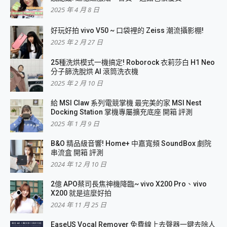
2025 年 4 月 8 日
好玩好拍 vivo V50 ~ 口袋裡的 Zeiss 潮流攝影棚!
2025 年 2 月 27 日
25種洗烘模式一機搞定! Roborock 衣莉莎白 H1 Neo
分子篩洗脫烘 AI 滾筒洗衣機
2025 年 2 月 10 日
給 MSI Claw 系列電競掌機 最完美的家 MSI Nest
Docking Station 掌機專屬擴充底座 開箱 評測
2025 年 1 月 9 日
B&O 精品級音響! Home+ 中嘉寬頻 SoundBox 劇院
串流盒 開箱 評測
2024 年 12 月 10 日
2億 APO蔡司長焦神機降臨~ vivo X200 Pro、vivo
X200 就是這麼好拍
2024 年 11 月 25 日
EaseUS Vocal Remover 免費線上去聲器一鍵去除人