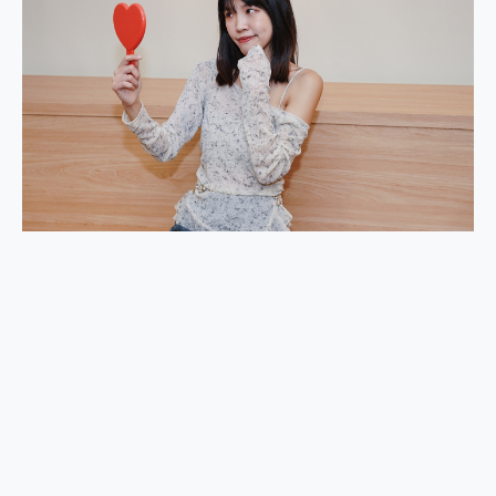
2億 APO蔡司長焦神機降臨~ vivo X200 Pro、vivo X200 就是這麼好拍
EaseUS Vocal Remover 免費線上去聲器一鍵去除人聲 人聲 音樂分離 2024 消除人聲推薦
3 個超值 MHN 飛人工具分享~~ iToolab AnyGo 魔物獵人 Now飛人 ios教學 不出門也可以到處走
Locawhere AnyTo 寶可夢飛人 AnyTo 不出門也可以飛遍全世界
小體積 40000mAh 超大容量 一次充5個設備 充好充滿 CUKTECH 酷態科 300W 微型充電站 開箱 評測
97.3% 恢復率，資料救援就是這麼簡單 EaseUS Data Recovery Wizard Free 18.0.0 業界最好的資料救援軟體
磁碟系統大風吹 有了 磁碟管理程式 EaseUS Partition Master 就是這麼簡單
全新 SONY Xperia 1 VI 開箱! 相機實測! 長焦覆蓋更遠更清晰、2日長續航、頂尖影音娛樂效能~
Xiaomi 14 Ultra 開箱 評測~ 有深度的 Leica 影像旗艦手機! 加碼小旗艦 Xiaomi 14 開箱 評測
vivo TWS 3e 真無線藍牙耳機智慧降噪升級、音質明亮溫潤，並支援雙設備連接~
MSI Claw 掌機專屬配件包 來囉 完美保護 MSI Claw A1M-026TW 電競掌機
人像旗艦 vivo V30 系列 開箱 評測! 首搭蔡司光學鏡頭、攝影棚級柔光環、拍攝功能最好玩的美拍神機 vivo V30 Pro
多個願望一次滿足 超強散熱 微星 MSI Claw A1M-026TW 電競掌機 開箱 評測
一吸完美對位 擁有超強吸力與超好用的隱磁支架 O-ONE MAG 最會吸的行動電源 開箱 評測
OPPO 哈蘇 300mm 專業增距鏡實測：Find X9 Ultra 光學長焦隨手拍，紀錄生活就是這麼簡單
Motorola edge 70 pro 及 moto g37 power上市，登錄在送飛利浦氣炸鍋
近八千元的 Soundcore Liberty 5 Pro Max，有螢幕的耳機會是智商稅嗎?
ASUS Pad 全面應援 Me Time，加碼愛奇藝黃金雙周卡體驗，專案價最低 NT$0 起