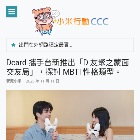
Skip
to
content
出門在外網路穩定最實在 「台灣大哥大」榮獲 4G/5G 在線率全球 NO.3 全台第一與全台六冠王實測心得，走到哪順到哪！
「AUSNAT R1 錄音卡」開箱評測~ 終結會議紀錄地獄，自動生成摘要報告，200+語言翻譯，旅遊最強搭檔。
CP 值天花板~ Bongcom BS5 足球君開箱~ 短焦投影機 3千元就能擁有！ 折扣碼在這～
Dcard 攜手台新推出「D 友聚之蒙面
專為 PC上的 XBOX和掌機設計的 FireCuda X1070 SSD 固態硬碟開箱 評測
交友局」，探討 MBTI 性格類型。
台灣製攝影機在這裡，100%全無線設計 SpotCam Solo Eco 太陽能防水雲端攝影機 SpotCam Solo 3 2.5K高畫質戶外攝影機 開箱 評測
電力超超超持久 MSI 微星 Prestige 14 AI+ D3MG-031TW 14吋 開箱評價，AI輕薄商務筆電 Copilot+ PC
麥兜小米
2025 年 11 月 11 日
超懂拍、耐用 AI 街拍機~ realme 16 Pro 開箱評價~ 2 億畫素 LumaColor 影像、持久續航與 IP69K 高防護
防窺黑科技 Galaxy S26 Ultra系列保護貼怎麼選？imos AR 低反光玻璃、藍寶石鏡頭貼與軍規防摔殼完整開箱評價
AI 支付 一錶搞定大小事 Xiaomi Watch 5 開箱 評測
超驚艷 讓人一眼就愛上 LENOVO 聯想 Yoga Book 9 14吋 AI輕薄筆電 開箱 評測
美到讓人超想擁有 moto pad 60 系列 與 Moto | Swarovski razr 60 冰藍限定版本 開箱 評測
好用的 EaseUS Partition Master 讓您輕鬆的移除與格式化有防寫保護的隨身碟或SD卡
一鍵修復模糊影片、舊照的 AI 好幫手! VideoProc Converter AI 新版全解析 × 年末優惠，一篇全看懂
小朋友才做選擇 投影機 RGB藍牙音響 氛圍情境燈 我通通都要！ Starfish 2 幻彩膠囊投影機｜結合「 智慧投影 & 煥彩流動 」的沈浸式生活新體驗