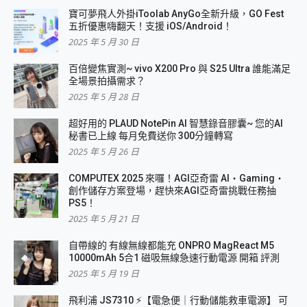
寶可夢飛人外掛iToolab AnyGo全新升級，GO Fest
五折優惠嗨翻天！支援 iOS/Android！
2025 年 5 月 30 日
百倍變焦實測~ vivo X200 Pro 與 S25 Ultra 誰能滿足
全場景拍攝需求？
2025 年 5 月 28 日
超好用的 PLAUD NotePin AI 智慧錄音膠囊~ 您的AI
秘書已上線 每月免費送你 300分鐘轉寫
2025 年 5 月 26 日
COMPUTEX 2025 來囉！AGI亞奇雷 AI・Gaming・
創作儲存方案登場，趕快來AGI亞奇雷挑戰任務抽
PS5！
2025 年 5 月 21 日
自帶線的 有線無線都能充 ONPRO MagReact M5
10000mAh 5合1 磁吸無線急速行動電源 開箱 評測
2025 年 5 月 19 日
飛利浦 JS7310 ⚡【電急便｜行動儲能救車電源】 可