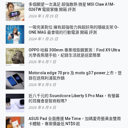
多個願望一次滿足 超強散熱 微星 MSI Claw A1M-
026TW 電競掌機 開箱 評測
2024 年 3 月 29 日
一吸完美對位 擁有超強吸力與超好用的隱磁支架 O-
ONE MAG 最會吸的行動電源 開箱 評測
2024 年 1 月 25 日
OPPO 哈蘇 300mm 專業增距鏡實測：Find X9 Ultra
光學長焦隨手拍，紀錄生活就是這麼簡單
2026 年 8 月 7 日
Motorola edge 70 pro 及 moto g37 power上市，登
錄在送飛利浦氣炸鍋
2026 年 8 月 6 日
近八千元的 Soundcore Liberty 5 Pro Max，有螢幕
的耳機會是智商稅嗎?
2026 年 8 月 4 日
ASUS Pad 全面應援 Me Time，加碼愛奇藝黃金雙周
卡體驗，專案價最低 NT$0 起