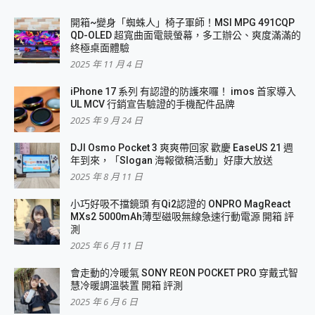
開箱~變身「蜘蛛人」椅子軍師！MSI MPG 491CQP
QD-OLED 超寬曲面電競螢幕，多工辦公、爽度滿滿的
終極桌面體驗
2025 年 11 月 4 日
iPhone 17 系列 有認證的防護來囉！ imos 首家導入
UL MCV 行銷宣告驗證的手機配件品牌
2025 年 9 月 24 日
DJI Osmo Pocket 3 爽爽帶回家 歡慶 EaseUS 21 週
年到來，「Slogan 海報徵稿活動」好康大放送
2025 年 8 月 11 日
小巧好吸不擋鏡頭 有Qi2認證的 ONPRO MagReact
MXs2 5000mAh薄型磁吸無線急速行動電源 開箱 評
測
2025 年 6 月 11 日
會走動的冷暖氣 SONY REON POCKET PRO 穿戴式智
慧冷暖調溫裝置 開箱 評測
2025 年 6 月 6 日