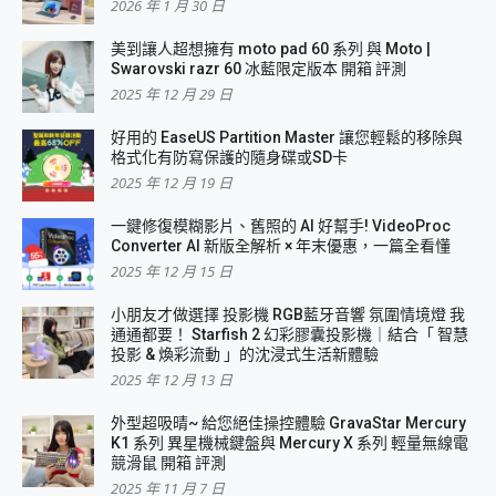
2026 年 1 月 30 日
美到讓人超想擁有 moto pad 60 系列 與 Moto |
Swarovski razr 60 冰藍限定版本 開箱 評測
2025 年 12 月 29 日
好用的 EaseUS Partition Master 讓您輕鬆的移除與
格式化有防寫保護的隨身碟或SD卡
2025 年 12 月 19 日
一鍵修復模糊影片、舊照的 AI 好幫手! VideoProc
Converter AI 新版全解析 × 年末優惠，一篇全看懂
2025 年 12 月 15 日
小朋友才做選擇 投影機 RGB藍牙音響 氛圍情境燈 我
通通都要！ Starfish 2 幻彩膠囊投影機｜結合「 智慧
投影 & 煥彩流動 」的沈浸式生活新體驗
2025 年 12 月 13 日
外型超吸晴~ 給您絕佳操控體驗 GravaStar Mercury
K1 系列 異星機械鍵盤與 Mercury X 系列 輕量無線電
競滑鼠 開箱 評測
2025 年 11 月 7 日