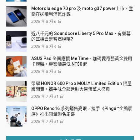
Motorola edge 70 pro 及 moto g37 power上市，登
錄在送飛利浦氣炸鍋
2026 年 8 月 6 日
近八千元的 Soundcore Liberty 5 Pro Max，有螢幕
的耳機會是智商稅嗎?
2026 年 8 月 4 日
ASUS Pad 全面應援 Me Time，加碼愛奇藝黃金雙周
卡體驗，專案價最低 NT$0 起
2026 年 8 月 3 日
榮耀 HONOR 600 Pro x MOLLY Limited Edition 限量
版開賣，攜手味全龍進駐大巨蛋萬人盛典
2026 年 7 月 31 日
OPPO Reno16 系列銷售亮眼，攜手《Pingu™企鵝家
族》推出限量聯名周邊
2026 年 7 月 31 日