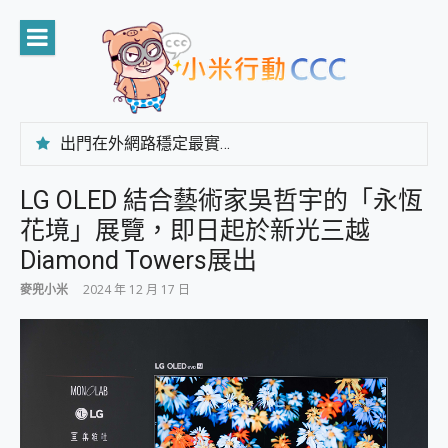
Skip
to
content
出門在外網路穩定最實在 「台灣大哥大」榮獲 4G/5G 在線率全球 NO.3 全台第一與全台六冠王實測心得，走到哪順到哪！
「AUSNAT R1 錄音卡」開箱評測~ 終結會議紀錄地獄，自動生成摘要報告，200+語言翻譯，旅遊最強搭檔。
CP 值天花板~ Bongcom BS5 足球君開箱~ 短焦投影機 3千元就能擁有！ 折扣碼在這～
LG OLED 結合藝術家吳哲宇的「永恆
專為 PC上的 XBOX和掌機設計的 FireCuda X1070 SSD 固態硬碟開箱 評測
花境」展覽，即日起於新光三越
台灣製攝影機在這裡，100%全無線設計 SpotCam Solo Eco 太陽能防水雲端攝影機 SpotCam Solo 3 2.5K高畫質戶外攝影機 開箱 評測
電力超超超持久 MSI 微星 Prestige 14 AI+ D3MG-031TW 14吋 開箱評價，AI輕薄商務筆電 Copilot+ PC
Diamond Towers展出
超懂拍、耐用 AI 街拍機~ realme 16 Pro 開箱評價~ 2 億畫素 LumaColor 影像、持久續航與 IP69K 高防護
麥兜小米
2024 年 12 月 17 日
防窺黑科技 Galaxy S26 Ultra系列保護貼怎麼選？imos AR 低反光玻璃、藍寶石鏡頭貼與軍規防摔殼完整開箱評價
AI 支付 一錶搞定大小事 Xiaomi Watch 5 開箱 評測
超驚艷 讓人一眼就愛上 LENOVO 聯想 Yoga Book 9 14吋 AI輕薄筆電 開箱 評測
美到讓人超想擁有 moto pad 60 系列 與 Moto | Swarovski razr 60 冰藍限定版本 開箱 評測
好用的 EaseUS Partition Master 讓您輕鬆的移除與格式化有防寫保護的隨身碟或SD卡
一鍵修復模糊影片、舊照的 AI 好幫手! VideoProc Converter AI 新版全解析 × 年末優惠，一篇全看懂
小朋友才做選擇 投影機 RGB藍牙音響 氛圍情境燈 我通通都要！ Starfish 2 幻彩膠囊投影機｜結合「 智慧投影 & 煥彩流動 」的沈浸式生活新體驗