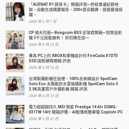
「AUSNAT R1 錄音卡」開箱評測~ 終結會議紀錄地
獄，自動生成摘要報告，200+語言翻譯，旅遊最強搭
檔。
2026 年 5 月 7 日
CP 值天花板~ Bongcom BS5 足球君開箱~ 短焦投影
機 3千元就能擁有！ 折扣碼在這～
2026 年 4 月 23 日
專為 PC上的 XBOX和掌機設計的 FireCuda X1070
SSD 固態硬碟開箱 評測
2026 年 4 月 16 日
台灣製攝影機在這裡，100%全無線設計 SpotCam
Solo Eco 太陽能防水雲端攝影機 SpotCam Solo 3
2.5K高畫質戶外攝影機 開箱 評測
2026 年 4 月 13 日
電力超超超持久 MSI 微星 Prestige 14 AI+ D3MG-
031TW 14吋 開箱評價，AI輕薄商務筆電 Copilot+ PC
2026 年 3 月 31 日