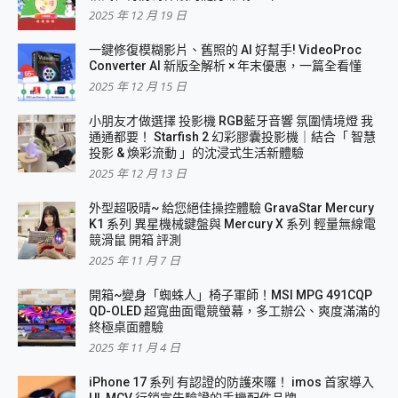
2025 年 12 月 19 日
一鍵修復模糊影片、舊照的 AI 好幫手! VideoProc
Converter AI 新版全解析 × 年末優惠，一篇全看懂
2025 年 12 月 15 日
小朋友才做選擇 投影機 RGB藍牙音響 氛圍情境燈 我
通通都要！ Starfish 2 幻彩膠囊投影機｜結合「 智慧
投影 & 煥彩流動 」的沈浸式生活新體驗
2025 年 12 月 13 日
外型超吸晴~ 給您絕佳操控體驗 GravaStar Mercury
K1 系列 異星機械鍵盤與 Mercury X 系列 輕量無線電
競滑鼠 開箱 評測
2025 年 11 月 7 日
開箱~變身「蜘蛛人」椅子軍師！MSI MPG 491CQP
QD-OLED 超寬曲面電競螢幕，多工辦公、爽度滿滿的
終極桌面體驗
2025 年 11 月 4 日
iPhone 17 系列 有認證的防護來囉！ imos 首家導入