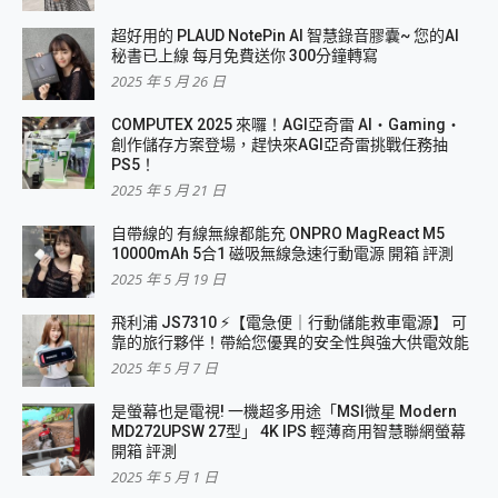
超好用的 PLAUD NotePin AI 智慧錄音膠囊~ 您的AI
秘書已上線 每月免費送你 300分鐘轉寫
2025 年 5 月 26 日
COMPUTEX 2025 來囉！AGI亞奇雷 AI・Gaming・
創作儲存方案登場，趕快來AGI亞奇雷挑戰任務抽
PS5！
2025 年 5 月 21 日
自帶線的 有線無線都能充 ONPRO MagReact M5
10000mAh 5合1 磁吸無線急速行動電源 開箱 評測
2025 年 5 月 19 日
飛利浦 JS7310 ⚡【電急便｜行動儲能救車電源】 可
靠的旅行夥伴！帶給您優異的安全性與強大供電效能
2025 年 5 月 7 日
是螢幕也是電視! 一機超多用途「MSI微星 Modern
MD272UPSW 27型」 4K IPS 輕薄商用智慧聯網螢幕
開箱 評測
2025 年 5 月 1 日