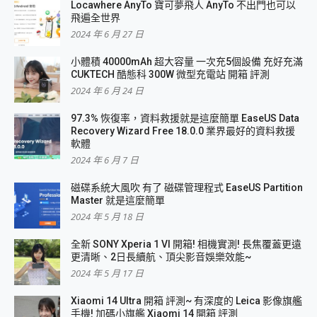
Locawhere AnyTo 寶可夢飛人 AnyTo 不出門也可以
飛遍全世界
2024 年 6 月 27 日
小體積 40000mAh 超大容量 一次充5個設備 充好充滿
CUKTECH 酷態科 300W 微型充電站 開箱 評測
2024 年 6 月 24 日
97.3% 恢復率，資料救援就是這麼簡單 EaseUS Data
Recovery Wizard Free 18.0.0 業界最好的資料救援
軟體
2024 年 6 月 7 日
磁碟系統大風吹 有了 磁碟管理程式 EaseUS Partition
Master 就是這麼簡單
2024 年 5 月 18 日
全新 SONY Xperia 1 VI 開箱! 相機實測! 長焦覆蓋更遠
更清晰、2日長續航、頂尖影音娛樂效能~
2024 年 5 月 17 日
Xiaomi 14 Ultra 開箱 評測~ 有深度的 Leica 影像旗艦
手機! 加碼小旗艦 Xiaomi 14 開箱 評測