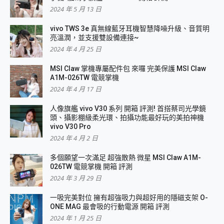
2024 年 5 月 13 日
vivo TWS 3e 真無線藍牙耳機智慧降噪升級、音質明
亮溫潤，並支援雙設備連接~
2024 年 4 月 25 日
MSI Claw 掌機專屬配件包 來囉 完美保護 MSI Claw
A1M-026TW 電競掌機
2024 年 4 月 17 日
人像旗艦 vivo V30 系列 開箱 評測! 首搭蔡司光學鏡
頭、攝影棚級柔光環、拍攝功能最好玩的美拍神機
vivo V30 Pro
2024 年 4 月 2 日
多個願望一次滿足 超強散熱 微星 MSI Claw A1M-
026TW 電競掌機 開箱 評測
2024 年 3 月 29 日
一吸完美對位 擁有超強吸力與超好用的隱磁支架 O-
ONE MAG 最會吸的行動電源 開箱 評測
2024 年 1 月 25 日