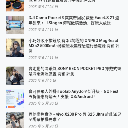
UL MCV 行銷宣告驗證的手機配件品牌
2025 年 9 月 24 日
DJI Osmo Pocket 3 爽爽帶回家 歡慶 EaseUS 21 週
年到來，「Slogan 海報徵稿活動」好康大放送
2025 年 8 月 11 日
小巧好吸不擋鏡頭 有Qi2認證的 ONPRO MagReact
MXs2 5000mAh薄型磁吸無線急速行動電源 開箱 評
測
2025 年 6 月 11 日
會走動的冷暖氣 SONY REON POCKET PRO 穿戴式智
慧冷暖調溫裝置 開箱 評測
2025 年 6 月 6 日
寶可夢飛人外掛iToolab AnyGo全新升級，GO Fest
五折優惠嗨翻天！支援 iOS/Android！
2025 年 5 月 30 日
百倍變焦實測~ vivo X200 Pro 與 S25 Ultra 誰能滿足
全場景拍攝需求？
2025 年 5 月 28 日