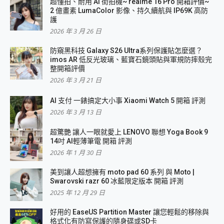
超懂拍、耐用 AI 街拍機~ realme 16 Pro 開箱評價~
2 億畫素 LumaColor 影像、持久續航與 IP69K 高防
護
2026 年 3 月 26 日
防窺黑科技 Galaxy S26 Ultra系列保護貼怎麼選？
imos AR 低反光玻璃、藍寶石鏡頭貼與軍規防摔殼完
整開箱評價
2026 年 3 月 21 日
AI 支付 一錶搞定大小事 Xiaomi Watch 5 開箱 評測
2026 年 3 月 13 日
超驚艷 讓人一眼就愛上 LENOVO 聯想 Yoga Book 9
14吋 AI輕薄筆電 開箱 評測
2026 年 1 月 30 日
美到讓人超想擁有 moto pad 60 系列 與 Moto |
Swarovski razr 60 冰藍限定版本 開箱 評測
2025 年 12 月 29 日
好用的 EaseUS Partition Master 讓您輕鬆的移除與
格式化有防寫保護的隨身碟或SD卡