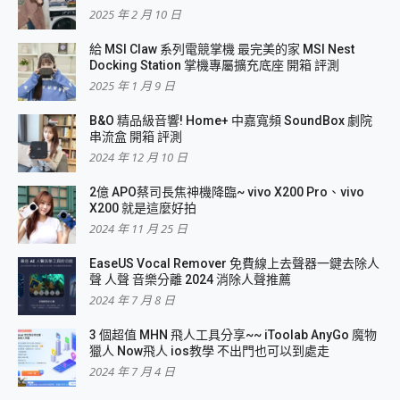
2025 年 2 月 10 日
給 MSI Claw 系列電競掌機 最完美的家 MSI Nest
Docking Station 掌機專屬擴充底座 開箱 評測
2025 年 1 月 9 日
B&O 精品級音響! Home+ 中嘉寬頻 SoundBox 劇院
串流盒 開箱 評測
2024 年 12 月 10 日
2億 APO蔡司長焦神機降臨~ vivo X200 Pro、vivo
X200 就是這麼好拍
2024 年 11 月 25 日
EaseUS Vocal Remover 免費線上去聲器一鍵去除人
聲 人聲 音樂分離 2024 消除人聲推薦
2024 年 7 月 8 日
3 個超值 MHN 飛人工具分享~~ iToolab AnyGo 魔物
獵人 Now飛人 ios教學 不出門也可以到處走
2024 年 7 月 4 日