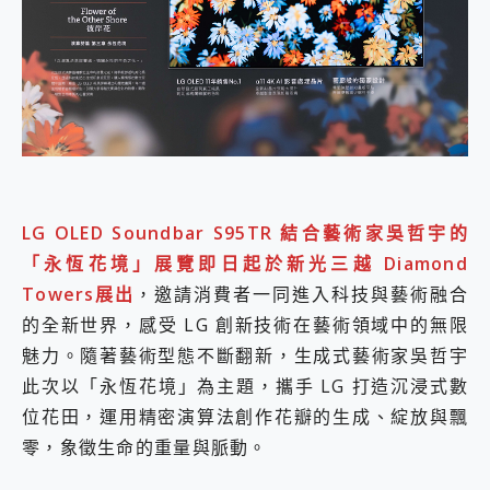
外型超吸晴~ 給您絕佳操控體驗 GravaStar Mercury K1 系列 異星機械鍵盤與 Mercury X 系列 輕量無線電競滑鼠 開箱 評測
開箱~變身「蜘蛛人」椅子軍師！MSI MPG 491CQP QD-OLED 超寬曲面電競螢幕，多工辦公、爽度滿滿的終極桌面體驗
iPhone 17 系列 有認證的防護來囉！ imos 首家導入 UL MCV 行銷宣告驗證的手機配件品牌
DJI Osmo Pocket 3 爽爽帶回家 歡慶 EaseUS 21 週年到來，「Slogan 海報徵稿活動」好康大放送
小巧好吸不擋鏡頭 有Qi2認證的 ONPRO MagReact MXs2 5000mAh薄型磁吸無線急速行動電源 開箱 評測
會走動的冷暖氣 SONY REON POCKET PRO 穿戴式智慧冷暖調溫裝置 開箱 評測
寶可夢飛人外掛iToolab AnyGo全新升級，GO Fest 五折優惠嗨翻天！支援 iOS/Android！
百倍變焦實測~ vivo X200 Pro 與 S25 Ultra 誰能滿足全場景拍攝需求？
超好用的 PLAUD NotePin AI 智慧錄音膠囊~ 您的AI 秘書已上線 每月免費送你 300分鐘轉寫
COMPUTEX 2025 來囉！AGI亞奇雷 AI・Gaming・創作儲存方案登場，趕快來AGI亞奇雷挑戰任務抽 PS5！
LG OLED Soundbar S95TR 結合藝術家吳哲宇的
自帶線的 有線無線都能充 ONPRO MagReact M5 10000mAh 5合1 磁吸無線急速行動電源 開箱 評測
「永恆花境」展覽即日起於新光三越 Diamond
飛利浦 JS7310 ⚡【電急便｜行動儲能救車電源】 可靠的旅行夥伴！帶給您優異的安全性與強大供電效能
Towers展出
，邀請消費者一同進入科技與藝術融合
是螢幕也是電視! 一機超多用途「MSI微星 Modern MD272UPSW 27型」 4K IPS 輕薄商用智慧聯網螢幕 開箱 評測
您的專屬AI 助手 Yoga Slim 7 Aura Edition 觸控AI筆電 開箱 評測
的全新世界，感受 LG 創新技術在藝術領域中的無限
realme 14 Pro 超硬軍規、冰感變色實測，realme 14 5G 遊戲戰鬥值爆表，效能x娛樂全都要！
魅力。隨著藝術型態不斷翻新，生成式藝術家吳哲宇
iPhone、Apple Watch、AirPods耳機 三個設備充電一起搞定 ONPRO MagReact™ M3 3 in 1可攜摺疊無線充電器 開箱 評測
此次以「永恆花境」為主題，攜手 LG 打造沉浸式數
動靜皆宜「HUAWEI FreeArc」開放式耳掛耳機，無感配戴! 超穩超服貼，音質、通話也很優質
好玩好拍 vivo V50 ~ 口袋裡的 Zeiss 潮流攝影棚!
位花田，運用精密演算法創作花瓣的生成、綻放與飄
25種洗烘模式一機搞定! Roborock 衣莉莎白 H1 Neo分子篩洗脫烘 AI 滾筒洗衣機
零，象徵生命的重量與脈動。
給 MSI Claw 系列電競掌機 最完美的家 MSI Nest Docking Station 掌機專屬擴充底座 開箱 評測
B&O 精品級音響! Home+ 中嘉寬頻 SoundBox 劇院串流盒 開箱 評測