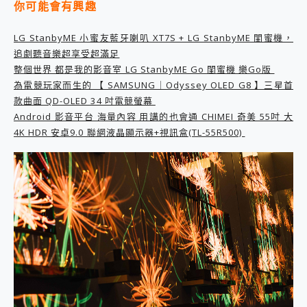
你可能會有興趣
2億 APO蔡司長焦神機降臨~ vivo X200 Pro、vivo X200 就是這麼好拍
EaseUS Vocal Remover 免費線上去聲器一鍵去除人聲 人聲 音樂分離 2024 消除人聲推薦
LG StanbyME 小蜜友藍牙喇叭 XT7S + LG StanbyME 閨蜜機，
3 個超值 MHN 飛人工具分享~~ iToolab AnyGo 魔物獵人 Now飛人 ios教學 不出門也可以到處走
追劇聽音樂超享受超滿足
Locawhere AnyTo 寶可夢飛人 AnyTo 不出門也可以飛遍全世界
整個世界 都是我的影音室 LG StanbyME Go 閨蜜機 樂Go版
小體積 40000mAh 超大容量 一次充5個設備 充好充滿 CUKTECH 酷態科 300W 微型充電站 開箱 評測
為電競玩家而生的 【 SAMSUNG｜Odyssey OLED G8 】三星首
97.3% 恢復率，資料救援就是這麼簡單 EaseUS Data Recovery Wizard Free 18.0.0 業界最好的資料救援軟體
款曲面 QD-OLED 34 吋電競螢幕
磁碟系統大風吹 有了 磁碟管理程式 EaseUS Partition Master 就是這麼簡單
Android 影音平台 海量內容 用講的也會通 CHIMEI 奇美 55吋 大
全新 SONY Xperia 1 VI 開箱! 相機實測! 長焦覆蓋更遠更清晰、2日長續航、頂尖影音娛樂效能~
Xiaomi 14 Ultra 開箱 評測~ 有深度的 Leica 影像旗艦手機! 加碼小旗艦 Xiaomi 14 開箱 評測
4K HDR 安卓9.0 聯網液晶顯示器+視訊盒(TL-55R500)
vivo TWS 3e 真無線藍牙耳機智慧降噪升級、音質明亮溫潤，並支援雙設備連接~
MSI Claw 掌機專屬配件包 來囉 完美保護 MSI Claw A1M-026TW 電競掌機
人像旗艦 vivo V30 系列 開箱 評測! 首搭蔡司光學鏡頭、攝影棚級柔光環、拍攝功能最好玩的美拍神機 vivo V30 Pro
多個願望一次滿足 超強散熱 微星 MSI Claw A1M-026TW 電競掌機 開箱 評測
一吸完美對位 擁有超強吸力與超好用的隱磁支架 O-ONE MAG 最會吸的行動電源 開箱 評測
Motorola edge 70 pro 及 moto g37 power上市，登錄在送飛利浦氣炸鍋
近八千元的 Soundcore Liberty 5 Pro Max，有螢幕的耳機會是智商稅嗎?
ASUS Pad 全面應援 Me Time，加碼愛奇藝黃金雙周卡體驗，專案價最低 NT$0 起
榮耀 HONOR 600 Pro x MOLLY Limited Edition 限量版開賣，攜手味全龍進駐大巨蛋萬人盛典