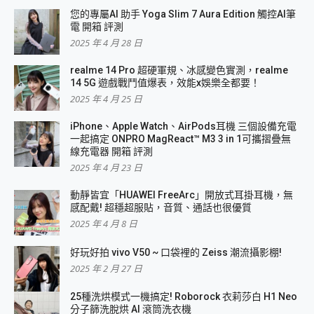
您的專屬AI 助手 Yoga Slim 7 Aura Edition 觸控AI筆
電 開箱 評測
2025 年 4 月 28 日
realme 14 Pro 超硬軍規、冰感變色實測，realme
14 5G 遊戲戰鬥值爆表，效能x娛樂全都要！
2025 年 4 月 25 日
iPhone、Apple Watch、AirPods耳機 三個設備充電
一起搞定 ONPRO MagReact™ M3 3 in 1可攜摺疊無
線充電器 開箱 評測
2025 年 4 月 23 日
動靜皆宜「HUAWEI FreeArc」開放式耳掛耳機，無
感配戴! 超穩超服貼，音質、通話也很優質
2025 年 4 月 8 日
好玩好拍 vivo V50 ~ 口袋裡的 Zeiss 潮流攝影棚!
2025 年 2 月 27 日
25種洗烘模式一機搞定! Roborock 衣莉莎白 H1 Neo
分子篩洗脫烘 AI 滾筒洗衣機