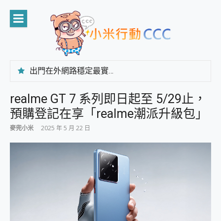
Skip
to
content
出門在外網路穩定最實在 「台灣大哥大」榮獲 4G/5G 在線率全球 NO.3 全台第一與全台六冠王實測心得，走到哪順到哪！
「AUSNAT R1 錄音卡」開箱評測~ 終結會議紀錄地獄，自動生成摘要報告，200+語言翻譯，旅遊最強搭檔。
CP 值天花板~ Bongcom BS5 足球君開箱~ 短焦投影機 3千元就能擁有！ 折扣碼在這～
realme GT 7 系列即日起至 5/29止，
專為 PC上的 XBOX和掌機設計的 FireCuda X1070 SSD 固態硬碟開箱 評測
預購登記在享「realme潮派升級包」
台灣製攝影機在這裡，100%全無線設計 SpotCam Solo Eco 太陽能防水雲端攝影機 SpotCam Solo 3 2.5K高畫質戶外攝影機 開箱 評測
電力超超超持久 MSI 微星 Prestige 14 AI+ D3MG-031TW 14吋 開箱評價，AI輕薄商務筆電 Copilot+ PC
麥兜小米
2025 年 5 月 22 日
超懂拍、耐用 AI 街拍機~ realme 16 Pro 開箱評價~ 2 億畫素 LumaColor 影像、持久續航與 IP69K 高防護
防窺黑科技 Galaxy S26 Ultra系列保護貼怎麼選？imos AR 低反光玻璃、藍寶石鏡頭貼與軍規防摔殼完整開箱評價
AI 支付 一錶搞定大小事 Xiaomi Watch 5 開箱 評測
超驚艷 讓人一眼就愛上 LENOVO 聯想 Yoga Book 9 14吋 AI輕薄筆電 開箱 評測
美到讓人超想擁有 moto pad 60 系列 與 Moto | Swarovski razr 60 冰藍限定版本 開箱 評測
好用的 EaseUS Partition Master 讓您輕鬆的移除與格式化有防寫保護的隨身碟或SD卡
一鍵修復模糊影片、舊照的 AI 好幫手! VideoProc Converter AI 新版全解析 × 年末優惠，一篇全看懂
小朋友才做選擇 投影機 RGB藍牙音響 氛圍情境燈 我通通都要！ Starfish 2 幻彩膠囊投影機｜結合「 智慧投影 & 煥彩流動 」的沈浸式生活新體驗