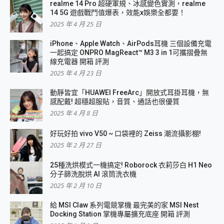
realme 14 Pro 超硬軍規、冰感變色實測，realme
14 5G 遊戲戰鬥值爆表，效能x娛樂全都要！
2025 年 4 月 25 日
iPhone、Apple Watch、AirPods耳機 三個設備充電
一起搞定 ONPRO MagReact™ M3 3 in 1可攜摺疊無
線充電器 開箱 評測
2025 年 4 月 23 日
動靜皆宜「HUAWEI FreeArc」開放式耳掛耳機，無
感配戴! 超穩超服貼，音質、通話也很優質
2025 年 4 月 8 日
好玩好拍 vivo V50 ~ 口袋裡的 Zeiss 潮流攝影棚!
2025 年 2 月 27 日
25種洗烘模式一機搞定! Roborock 衣莉莎白 H1 Neo
分子篩洗脫烘 AI 滾筒洗衣機
2025 年 2 月 10 日
給 MSI Claw 系列電競掌機 最完美的家 MSI Nest
Docking Station 掌機專屬擴充底座 開箱 評測