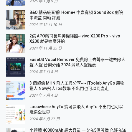
2025 年 1 月 9 日
B&O 精品級音響! Home+ 中嘉寬頻 SoundBox 劇院
串流盒 開箱 評測
2024 年 12 月 10 日
2億 APO蔡司長焦神機降臨~ vivo X200 Pro、vivo
X200 就是這麼好拍
2024 年 11 月 25 日
EaseUS Vocal Remover 免費線上去聲器一鍵去除人
聲 人聲 音樂分離 2024 消除人聲推薦
2024 年 7 月 8 日
3 個超值 MHN 飛人工具分享~~ iToolab AnyGo 魔物
獵人 Now飛人 ios教學 不出門也可以到處走
2024 年 7 月 4 日
Locawhere AnyTo 寶可夢飛人 AnyTo 不出門也可以
飛遍全世界
2024 年 6 月 27 日
小體積 40000mAh 超大容量 一次充5個設備 充好充滿