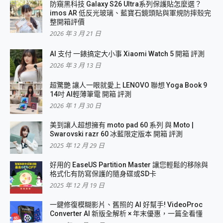
防窺黑科技 Galaxy S26 Ultra系列保護貼怎麼選？
imos AR 低反光玻璃、藍寶石鏡頭貼與軍規防摔殼完
整開箱評價
2026 年 3 月 21 日
AI 支付 一錶搞定大小事 Xiaomi Watch 5 開箱 評測
2026 年 3 月 13 日
超驚艷 讓人一眼就愛上 LENOVO 聯想 Yoga Book 9
14吋 AI輕薄筆電 開箱 評測
2026 年 1 月 30 日
美到讓人超想擁有 moto pad 60 系列 與 Moto |
Swarovski razr 60 冰藍限定版本 開箱 評測
2025 年 12 月 29 日
好用的 EaseUS Partition Master 讓您輕鬆的移除與
格式化有防寫保護的隨身碟或SD卡
2025 年 12 月 19 日
一鍵修復模糊影片、舊照的 AI 好幫手! VideoProc
Converter AI 新版全解析 × 年末優惠，一篇全看懂