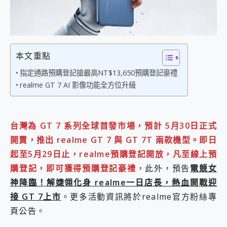
外型超吸晴~ 給您絕佳操控體驗 GravaStar Mercury K1 系列 異星機械鍵盤與 Mercury X 系列 輕量無線電競滑鼠 開箱 評測
開箱~變身「蜘蛛人」椅子軍師！MSI MPG 491CQP QD-OLED 超寬曲面電競螢幕，多工辦公、爽度滿滿的終極桌面體驗
iPhone 17 系列 有認證的防護來囉！ imos 首家導入 UL MCV 行銷宣告驗證的手機配件品牌
DJI Osmo Pocket 3 爽爽帶回家 歡慶 EaseUS 21 週年到來，「Slogan 海報徵稿活動」好康大放送
小巧好吸不擋鏡頭 有Qi2認證的 ONPRO MagReact MXs2 5000mAh薄型磁吸無線急速行動電源 開箱 評測
本文重點
會走動的冷暖氣 SONY REON POCKET PRO 穿戴式智慧冷暖調溫裝置 開箱 評測
寶可夢飛人外掛iToolab AnyGo全新升級，GO Fest 五折優惠嗨翻天！支援 iOS/Android！
指定通路預購登記搶最高NT$13,650預購登記豪禮
百倍變焦實測~ vivo X200 Pro 與 S25 Ultra 誰能滿足全場景拍攝需求？
realme GT 7 AI 影像功能全方位升級
超好用的 PLAUD NotePin AI 智慧錄音膠囊~ 您的AI 秘書已上線 每月免費送你 300分鐘轉寫
COMPUTEX 2025 來囉！AGI亞奇雷 AI・Gaming・創作儲存方案登場，趕快來AGI亞奇雷挑戰任務抽 PS5！
自帶線的 有線無線都能充 ONPRO MagReact M5 10000mAh 5合1 磁吸無線急速行動電源 開箱 評測
飛利浦 JS7310 ⚡【電急便｜行動儲能救車電源】 可靠的旅行夥伴！帶給您優異的安全性與強大供電效能
台灣為 GT 7 系列全球首發市場，預計 5月30日正式
是螢幕也是電視! 一機超多用途「MSI微星 Modern MD272UPSW 27型」 4K IPS 輕薄商用智慧聯網螢幕 開箱 評測
開賣，推出 realme GT 7 與 GT 7T 兩款機型。即日
您的專屬AI 助手 Yoga Slim 7 Aura Edition 觸控AI筆電 開箱 評測
起至5月29日止，realme預購登記開放，凡至線上預
realme 14 Pro 超硬軍規、冰感變色實測，realme 14 5G 遊戲戰鬥值爆表，效能x娛樂全都要！
購登記，即可獲得預購登記豪禮
，此外，預告
電競女
iPhone、Apple Watch、AirPods耳機 三個設備充電一起搞定 ONPRO MagReact™ M3 3 in 1可攜摺疊無線充電器 開箱 評測
動靜皆宜「HUAWEI FreeArc」開放式耳掛耳機，無感配戴! 超穩超服貼，音質、通話也很優質
神降臨！解婕翎化身 realme一日店長，熱血開戰迎
好玩好拍 vivo V50 ~ 口袋裡的 Zeiss 潮流攝影棚!
接 GT 7上市
。更多活動資訊將於realme官方粉絲專
25種洗烘模式一機搞定! Roborock 衣莉莎白 H1 Neo分子篩洗脫烘 AI 滾筒洗衣機
頁公告。
給 MSI Claw 系列電競掌機 最完美的家 MSI Nest Docking Station 掌機專屬擴充底座 開箱 評測
B&O 精品級音響! Home+ 中嘉寬頻 SoundBox 劇院串流盒 開箱 評測