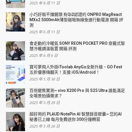
2025 年 8 月 11 日
小巧好吸不擋鏡頭 有Qi2認證的 ONPRO MagReact
MXs2 5000mAh薄型磁吸無線急速行動電源 開箱 評
測
2025 年 6 月 11 日
會走動的冷暖氣 SONY REON POCKET PRO 穿戴式智
慧冷暖調溫裝置 開箱 評測
2025 年 6 月 6 日
寶可夢飛人外掛iToolab AnyGo全新升級，GO Fest
五折優惠嗨翻天！支援 iOS/Android！
2025 年 5 月 30 日
百倍變焦實測~ vivo X200 Pro 與 S25 Ultra 誰能滿足
全場景拍攝需求？
2025 年 5 月 28 日
超好用的 PLAUD NotePin AI 智慧錄音膠囊~ 您的AI
秘書已上線 每月免費送你 300分鐘轉寫
2025 年 5 月 26 日