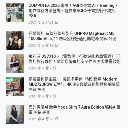
COMPUTEX 2025 來囉！AGI亞奇雷 AI・Gaming・
創作儲存方案登場，趕快來AGI亞奇雷挑戰任務抽
PS5！
2025 年 5 月 21 日
自帶線的 有線無線都能充 ONPRO MagReact M5
10000mAh 5合1 磁吸無線急速行動電源 開箱 評測
2025 年 5 月 19 日
飛利浦 JS7310 ⚡【電急便｜行動儲能救車電源】 可
靠的旅行夥伴！帶給您優異的安全性與強大供電效能
2025 年 5 月 7 日
是螢幕也是電視! 一機超多用途「MSI微星 Modern
MD272UPSW 27型」 4K IPS 輕薄商用智慧聯網螢幕
開箱 評測
2025 年 5 月 1 日
您的專屬AI 助手 Yoga Slim 7 Aura Edition 觸控AI筆
電 開箱 評測
2025 年 4 月 28 日