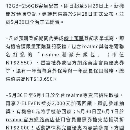
12GB+256GB容量配置，即日起至5月29日止，新機
開放預購登記，建議售價將於5月28日正式公布，並
於5月30日全台正式開賣。
–凡於預購登記期間內完成
線上預購
登記表單填寫，即
有機會獲限量預購登記豪禮，包含realme與普格爾聯
名打造的「realme潮派升級包」（市值
NT$2,550）、豐富禮券或
官方網路商店
會員優惠券
等，還有一年螢幕意外保障與一年延長保固服務，總
價值最高NT$13,650。
–5月30日至6月1日於全台realme專賣店搶先取機，
再享7-ELEVEN禮券2,000元加碼回饋，還能參加抽
獎，有機會0元將手機帶回家；5月30日至6月1日於
realme官方網路商店
使用會員優惠券搶先結帳現折
NT$2,000！活動詳情與完整優惠內容請參閱下方圖