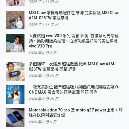
2024 年 4 月 25 日
MSI Claw 掌機專屬配件包 來囉 完美保護 MSI Claw
A1M-026TW 電競掌機
2024 年 4 月 17 日
人像旗艦 vivo V30 系列 開箱 評測! 首搭蔡司光學鏡
頭、攝影棚級柔光環、拍攝功能最好玩的美拍神機
vivo V30 Pro
2024 年 4 月 2 日
多個願望一次滿足 超強散熱 微星 MSI Claw A1M-
026TW 電競掌機 開箱 評測
2024 年 3 月 29 日
一吸完美對位 擁有超強吸力與超好用的隱磁支架 O-
ONE MAG 最會吸的行動電源 開箱 評測
2024 年 1 月 25 日
Motorola edge 70 pro 及 moto g37 power上市，登
錄在送飛利浦氣炸鍋
2026 年 8 月 6 日