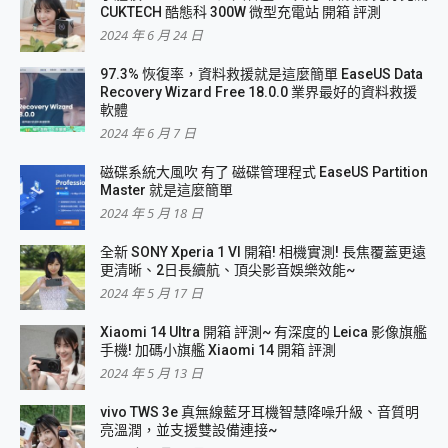
CUKTECH 酷態科 300W 微型充電站 開箱 評測
2024 年 6 月 24 日
97.3% 恢復率，資料救援就是這麼簡單 EaseUS Data
Recovery Wizard Free 18.0.0 業界最好的資料救援
軟體
2024 年 6 月 7 日
磁碟系統大風吹 有了 磁碟管理程式 EaseUS Partition
Master 就是這麼簡單
2024 年 5 月 18 日
全新 SONY Xperia 1 VI 開箱! 相機實測! 長焦覆蓋更遠
更清晰、2日長續航、頂尖影音娛樂效能~
2024 年 5 月 17 日
Xiaomi 14 Ultra 開箱 評測~ 有深度的 Leica 影像旗艦
手機! 加碼小旗艦 Xiaomi 14 開箱 評測
2024 年 5 月 13 日
vivo TWS 3e 真無線藍牙耳機智慧降噪升級、音質明
亮溫潤，並支援雙設備連接~