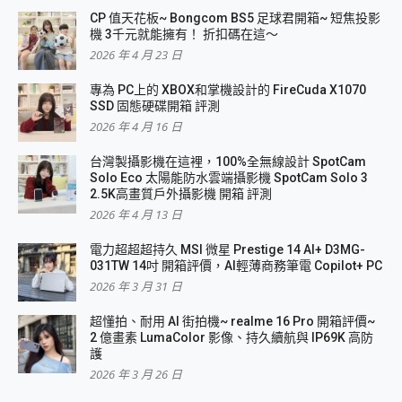
CP 值天花板~ Bongcom BS5 足球君開箱~ 短焦投影
機 3千元就能擁有！ 折扣碼在這～
2026 年 4 月 23 日
專為 PC上的 XBOX和掌機設計的 FireCuda X1070
SSD 固態硬碟開箱 評測
2026 年 4 月 16 日
台灣製攝影機在這裡，100%全無線設計 SpotCam
Solo Eco 太陽能防水雲端攝影機 SpotCam Solo 3
2.5K高畫質戶外攝影機 開箱 評測
2026 年 4 月 13 日
電力超超超持久 MSI 微星 Prestige 14 AI+ D3MG-
031TW 14吋 開箱評價，AI輕薄商務筆電 Copilot+ PC
2026 年 3 月 31 日
超懂拍、耐用 AI 街拍機~ realme 16 Pro 開箱評價~
2 億畫素 LumaColor 影像、持久續航與 IP69K 高防
護
2026 年 3 月 26 日