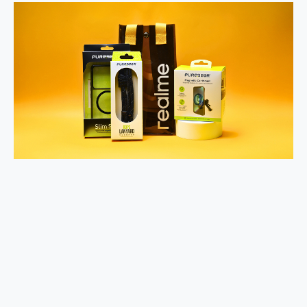
2億 APO蔡司長焦神機降臨~ vivo X200 Pro、vivo X200 就是這麼好拍
EaseUS Vocal Remover 免費線上去聲器一鍵去除人聲 人聲 音樂分離 2024 消除人聲推薦
3 個超值 MHN 飛人工具分享~~ iToolab AnyGo 魔物獵人 Now飛人 ios教學 不出門也可以到處走
Locawhere AnyTo 寶可夢飛人 AnyTo 不出門也可以飛遍全世界
小體積 40000mAh 超大容量 一次充5個設備 充好充滿 CUKTECH 酷態科 300W 微型充電站 開箱 評測
97.3% 恢復率，資料救援就是這麼簡單 EaseUS Data Recovery Wizard Free 18.0.0 業界最好的資料救援軟體
磁碟系統大風吹 有了 磁碟管理程式 EaseUS Partition Master 就是這麼簡單
全新 SONY Xperia 1 VI 開箱! 相機實測! 長焦覆蓋更遠更清晰、2日長續航、頂尖影音娛樂效能~
Xiaomi 14 Ultra 開箱 評測~ 有深度的 Leica 影像旗艦手機! 加碼小旗艦 Xiaomi 14 開箱 評測
vivo TWS 3e 真無線藍牙耳機智慧降噪升級、音質明亮溫潤，並支援雙設備連接~
MSI Claw 掌機專屬配件包 來囉 完美保護 MSI Claw A1M-026TW 電競掌機
人像旗艦 vivo V30 系列 開箱 評測! 首搭蔡司光學鏡頭、攝影棚級柔光環、拍攝功能最好玩的美拍神機 vivo V30 Pro
多個願望一次滿足 超強散熱 微星 MSI Claw A1M-026TW 電競掌機 開箱 評測
一吸完美對位 擁有超強吸力與超好用的隱磁支架 O-ONE MAG 最會吸的行動電源 開箱 評測
Motorola edge 70 pro 及 moto g37 power上市，登錄在送飛利浦氣炸鍋
近八千元的 Soundcore Liberty 5 Pro Max，有螢幕的耳機會是智商稅嗎?
ASUS Pad 全面應援 Me Time，加碼愛奇藝黃金雙周卡體驗，專案價最低 NT$0 起
榮耀 HONOR 600 Pro x MOLLY Limited Edition 限量版開賣，攜手味全龍進駐大巨蛋萬人盛典