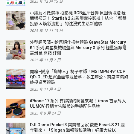
2025 年 12 月 15 日
小朋友才做選擇 投影機 RGB藍牙音響 氛圍情境燈 我
通通都要！ Starfish 2 幻彩膠囊投影機｜結合「 智慧
投影 & 煥彩流動 」的沈浸式生活新體驗
2025 年 12 月 13 日
外型超吸晴~ 給您絕佳操控體驗 GravaStar Mercury
K1 系列 異星機械鍵盤與 Mercury X 系列 輕量無線電
競滑鼠 開箱 評測
2025 年 11 月 7 日
開箱~變身「蜘蛛人」椅子軍師！MSI MPG 491CQP
QD-OLED 超寬曲面電競螢幕，多工辦公、爽度滿滿的
終極桌面體驗
2025 年 11 月 4 日
iPhone 17 系列 有認證的防護來囉！ imos 首家導入
UL MCV 行銷宣告驗證的手機配件品牌
2025 年 9 月 24 日
DJI Osmo Pocket 3 爽爽帶回家 歡慶 EaseUS 21 週
年到來，「Slogan 海報徵稿活動」好康大放送