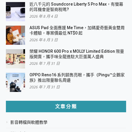
近八千元的 Soundcore Liberty 5 Pro Max，有螢幕
的耳機會是智商稅嗎?
2026 年 8 月 4 日
ASUS Pad 全面應援 Me Time，加碼愛奇藝黃金雙周
卡體驗，專案價最低 NT$0 起
2026 年 8 月 3 日
榮耀 HONOR 600 Pro x MOLLY Limited Edition 限量
版開賣，攜手味全龍進駐大巨蛋萬人盛典
2026 年 7 月 31 日
OPPO Reno16 系列銷售亮眼，攜手《Pingu™企鵝家
族》推出限量聯名周邊
2026 年 7 月 31 日
文章分類
影音轉檔與軟體教學