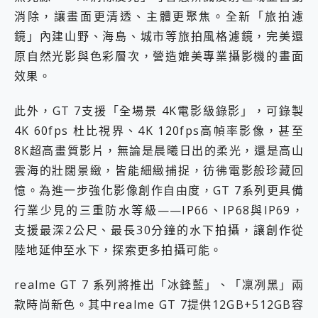
消除，讓畫面更清透、主體更聚焦。全新「旅拍濾
鏡」內建山野、海島、城市等旅拍風格濾鏡，完美還
原自然光影與色彩層次，營造媲美專業攝影機的畫面
效果。
此外，GT 7支援「全場景 4K電影級錄影」，可錄製
4K 60fps 杜比視界、4K 120fps高幀率影像，甚至
8K超高畫質影片，無論是晨曦日出的柔光，還是高山
雲海的壯闊景緻，皆能細緻捕捉，彷彿電影般珍藏回
憶。為進一步強化影像創作自由度，GT 7系列更具備
行業少見的三重防水等級——IP66、IP68與IP69，
支援最深2公尺、最長30分鐘的水下拍攝，讓創作從
陸地延伸至水下，探索更多拍攝可能。
realme GT 7 系列將推出「冰鋒藍」、「凜冽黑」兩
款時尚新色。其中realme GT 7提供12GB+512GB容