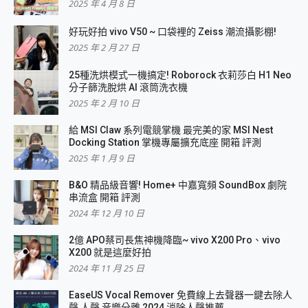
2025 年 4 月 8 日
好玩好拍 vivo V50 ~ 口袋裡的 Zeiss 潮流攝影棚!
2025 年 2 月 27 日
25種洗烘模式一機搞定! Roborock 衣莉莎白 H1 Neo
分子篩洗脫烘 AI 滾筒洗衣機
2025 年 2 月 10 日
給 MSI Claw 系列電競掌機 最完美的家 MSI Nest
Docking Station 掌機專屬擴充底座 開箱 評測
2025 年 1 月 9 日
B&O 精品級音響! Home+ 中嘉寬頻 SoundBox 劇院
串流盒 開箱 評測
2024 年 12 月 10 日
2億 APO蔡司長焦神機降臨~ vivo X200 Pro、vivo
X200 就是這麼好拍
2024 年 11 月 25 日
EaseUS Vocal Remover 免費線上去聲器一鍵去除人
聲 人聲 音樂分離 2024 消除人聲推薦