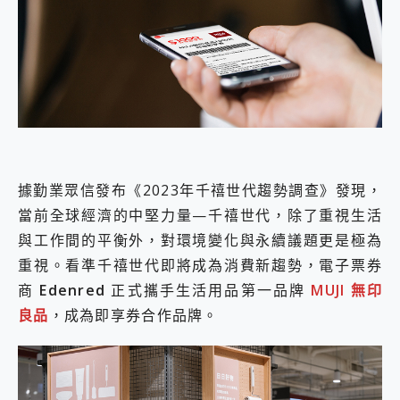
外型超吸晴~ 給您絕佳操控體驗 GravaStar Mercury K1 系列 異星機械鍵盤與 Mercury X 系列 輕量無線電競滑鼠 開箱 評測
開箱~變身「蜘蛛人」椅子軍師！MSI MPG 491CQP QD-OLED 超寬曲面電競螢幕，多工辦公、爽度滿滿的終極桌面體驗
iPhone 17 系列 有認證的防護來囉！ imos 首家導入 UL MCV 行銷宣告驗證的手機配件品牌
DJI Osmo Pocket 3 爽爽帶回家 歡慶 EaseUS 21 週年到來，「Slogan 海報徵稿活動」好康大放送
小巧好吸不擋鏡頭 有Qi2認證的 ONPRO MagReact MXs2 5000mAh薄型磁吸無線急速行動電源 開箱 評測
會走動的冷暖氣 SONY REON POCKET PRO 穿戴式智慧冷暖調溫裝置 開箱 評測
寶可夢飛人外掛iToolab AnyGo全新升級，GO Fest 五折優惠嗨翻天！支援 iOS/Android！
百倍變焦實測~ vivo X200 Pro 與 S25 Ultra 誰能滿足全場景拍攝需求？
超好用的 PLAUD NotePin AI 智慧錄音膠囊~ 您的AI 秘書已上線 每月免費送你 300分鐘轉寫
COMPUTEX 2025 來囉！AGI亞奇雷 AI・Gaming・創作儲存方案登場，趕快來AGI亞奇雷挑戰任務抽 PS5！
據勤業眾信發布《2023年千禧世代趨勢調查》發現，
自帶線的 有線無線都能充 ONPRO MagReact M5 10000mAh 5合1 磁吸無線急速行動電源 開箱 評測
當前全球經濟的中堅力量—千禧世代，除了重視生活
飛利浦 JS7310 ⚡【電急便｜行動儲能救車電源】 可靠的旅行夥伴！帶給您優異的安全性與強大供電效能
與工作間的平衡外，對環境變化與永續議題更是極為
是螢幕也是電視! 一機超多用途「MSI微星 Modern MD272UPSW 27型」 4K IPS 輕薄商用智慧聯網螢幕 開箱 評測
您的專屬AI 助手 Yoga Slim 7 Aura Edition 觸控AI筆電 開箱 評測
重視。看準千禧世代即將成為消費新趨勢，電子票券
realme 14 Pro 超硬軍規、冰感變色實測，realme 14 5G 遊戲戰鬥值爆表，效能x娛樂全都要！
商
Edenred
正式攜手生活用品第一品牌
MUJI 無印
iPhone、Apple Watch、AirPods耳機 三個設備充電一起搞定 ONPRO MagReact™ M3 3 in 1可攜摺疊無線充電器 開箱 評測
良品
，成為即享券合作品牌。
動靜皆宜「HUAWEI FreeArc」開放式耳掛耳機，無感配戴! 超穩超服貼，音質、通話也很優質
好玩好拍 vivo V50 ~ 口袋裡的 Zeiss 潮流攝影棚!
25種洗烘模式一機搞定! Roborock 衣莉莎白 H1 Neo分子篩洗脫烘 AI 滾筒洗衣機
給 MSI Claw 系列電競掌機 最完美的家 MSI Nest Docking Station 掌機專屬擴充底座 開箱 評測
B&O 精品級音響! Home+ 中嘉寬頻 SoundBox 劇院串流盒 開箱 評測