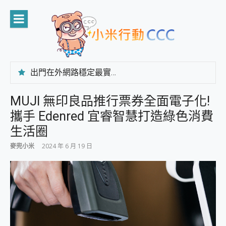
Skip
to
content
出門在外網路穩定最實在 「台灣大哥大」榮獲 4G/5G 在線率全球 NO.3 全台第一與全台六冠王實測心得，走到哪順到哪！
「AUSNAT R1 錄音卡」開箱評測~ 終結會議紀錄地獄，自動生成摘要報告，200+語言翻譯，旅遊最強搭檔。
CP 值天花板~ Bongcom BS5 足球君開箱~ 短焦投影機 3千元就能擁有！ 折扣碼在這～
MUJI 無印良品推行票券全面電子化!
專為 PC上的 XBOX和掌機設計的 FireCuda X1070 SSD 固態硬碟開箱 評測
攜手 Edenred 宜睿智慧打造綠色消費
台灣製攝影機在這裡，100%全無線設計 SpotCam Solo Eco 太陽能防水雲端攝影機 SpotCam Solo 3 2.5K高畫質戶外攝影機 開箱 評測
電力超超超持久 MSI 微星 Prestige 14 AI+ D3MG-031TW 14吋 開箱評價，AI輕薄商務筆電 Copilot+ PC
生活圈
超懂拍、耐用 AI 街拍機~ realme 16 Pro 開箱評價~ 2 億畫素 LumaColor 影像、持久續航與 IP69K 高防護
麥兜小米
2024 年 6 月 19 日
防窺黑科技 Galaxy S26 Ultra系列保護貼怎麼選？imos AR 低反光玻璃、藍寶石鏡頭貼與軍規防摔殼完整開箱評價
AI 支付 一錶搞定大小事 Xiaomi Watch 5 開箱 評測
超驚艷 讓人一眼就愛上 LENOVO 聯想 Yoga Book 9 14吋 AI輕薄筆電 開箱 評測
美到讓人超想擁有 moto pad 60 系列 與 Moto | Swarovski razr 60 冰藍限定版本 開箱 評測
好用的 EaseUS Partition Master 讓您輕鬆的移除與格式化有防寫保護的隨身碟或SD卡
一鍵修復模糊影片、舊照的 AI 好幫手! VideoProc Converter AI 新版全解析 × 年末優惠，一篇全看懂
小朋友才做選擇 投影機 RGB藍牙音響 氛圍情境燈 我通通都要！ Starfish 2 幻彩膠囊投影機｜結合「 智慧投影 & 煥彩流動 」的沈浸式生活新體驗