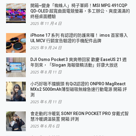
開箱~變身「蜘蛛人」椅子軍師！MSI MPG 491CQP
QD-OLED 超寬曲面電競螢幕，多工辦公、爽度滿滿的
終極桌面體驗
2025 年 11 月 4 日
iPhone 17 系列 有認證的防護來囉！ imos 首家導入
UL MCV 行銷宣告驗證的手機配件品牌
2025 年 9 月 24 日
DJI Osmo Pocket 3 爽爽帶回家 歡慶 EaseUS 21 週
年到來，「Slogan 海報徵稿活動」好康大放送
2025 年 8 月 11 日
小巧好吸不擋鏡頭 有Qi2認證的 ONPRO MagReact
MXs2 5000mAh薄型磁吸無線急速行動電源 開箱 評
測
2025 年 6 月 11 日
會走動的冷暖氣 SONY REON POCKET PRO 穿戴式智
慧冷暖調溫裝置 開箱 評測
2025 年 6 月 6 日