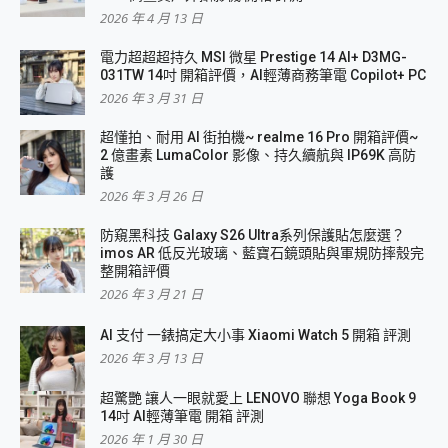
2026 年 4 月 13 日
電力超超超持久 MSI 微星 Prestige 14 AI+ D3MG-
031TW 14吋 開箱評價，AI輕薄商務筆電 Copilot+ PC
2026 年 3 月 31 日
超懂拍、耐用 AI 街拍機~ realme 16 Pro 開箱評價~
2 億畫素 LumaColor 影像、持久續航與 IP69K 高防
護
2026 年 3 月 26 日
防窺黑科技 Galaxy S26 Ultra系列保護貼怎麼選？
imos AR 低反光玻璃、藍寶石鏡頭貼與軍規防摔殼完
整開箱評價
2026 年 3 月 21 日
AI 支付 一錶搞定大小事 Xiaomi Watch 5 開箱 評測
2026 年 3 月 13 日
超驚艷 讓人一眼就愛上 LENOVO 聯想 Yoga Book 9
14吋 AI輕薄筆電 開箱 評測
2026 年 1 月 30 日