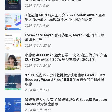
2024 年 7 月 8 日
3 個超值 MHN 飛人工具分享~~ iToolab AnyGo 魔物
獵人 Now飛人 ios教學 不出門也可以到處走
2024 年 7 月 4 日
Locawhere AnyTo 寶可夢飛人 AnyTo 不出門也可以
飛遍全世界
2024 年 6 月 27 日
小體積 40000mAh 超大容量 一次充5個設備 充好充滿
CUKTECH 酷態科 300W 微型充電站 開箱 評測
2024 年 6 月 24 日
97.3% 恢復率，資料救援就是這麼簡單 EaseUS Data
Recovery Wizard Free 18.0.0 業界最好的資料救援
軟體
2024 年 6 月 7 日
磁碟系統大風吹 有了 磁碟管理程式 EaseUS Partition
Master 就是這麼簡單
2024 年 5 月 18 日