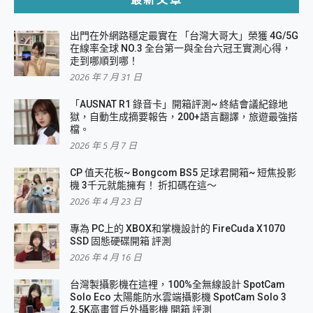
出門在外網路穩定最實在 「台灣大哥大」榮獲 4G/5G
在線率全球 NO.3 全台第一與全台六冠王實測心得，
走到哪順到哪！
2026 年 7 月 31 日
「AUSNAT R1 錄音卡」開箱評測~ 終結會議紀錄地
獄，自動生成摘要報告，200+語言翻譯，旅遊最強搭
檔。
2026 年 5 月 7 日
CP 值天花板~ Bongcom BS5 足球君開箱~ 短焦投影
機 3千元就能擁有！ 折扣碼在這～
2026 年 4 月 23 日
專為 PC上的 XBOX和掌機設計的 FireCuda X1070
SSD 固態硬碟開箱 評測
2026 年 4 月 16 日
台灣製攝影機在這裡，100%全無線設計 SpotCam
Solo Eco 太陽能防水雲端攝影機 SpotCam Solo 3
2.5K高畫質戶外攝影機 開箱 評測