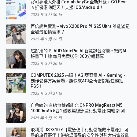
寶可夢飛人外掛iToolab AnyGo全新升級，GO Fest
五折優惠嗨翻天！支援 iOS/Android！
2025 年 5 月 30 日
百倍變焦實測~ vivo X200 Pro 與 S25 Ultra 誰能滿足
全場景拍攝需求？
2025 年 5 月 28 日
超好用的 PLAUD NotePin AI 智慧錄音膠囊~ 您的AI
秘書已上線 每月免費送你 300分鐘轉寫
2025 年 5 月 26 日
COMPUTEX 2025 來囉！AGI亞奇雷 AI・Gaming・
創作儲存方案登場，趕快來AGI亞奇雷挑戰任務抽
PS5！
2025 年 5 月 21 日
自帶線的 有線無線都能充 ONPRO MagReact M5
10000mAh 5合1 磁吸無線急速行動電源 開箱 評測
2025 年 5 月 19 日
飛利浦 JS7310 ⚡【電急便｜行動儲能救車電源】 可
靠的旅行夥伴！帶給您優異的安全性與強大供電效能