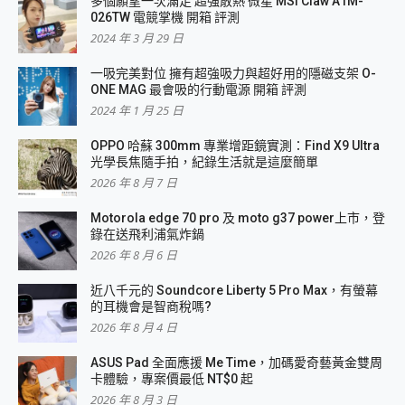
多個願望一次滿足 超強散熱 微星 MSI Claw A1M-
026TW 電競掌機 開箱 評測
2024 年 3 月 29 日
一吸完美對位 擁有超強吸力與超好用的隱磁支架 O-
ONE MAG 最會吸的行動電源 開箱 評測
2024 年 1 月 25 日
OPPO 哈蘇 300mm 專業增距鏡實測：Find X9 Ultra
光學長焦隨手拍，紀錄生活就是這麼簡單
2026 年 8 月 7 日
Motorola edge 70 pro 及 moto g37 power上市，登
錄在送飛利浦氣炸鍋
2026 年 8 月 6 日
近八千元的 Soundcore Liberty 5 Pro Max，有螢幕
的耳機會是智商稅嗎?
2026 年 8 月 4 日
ASUS Pad 全面應援 Me Time，加碼愛奇藝黃金雙周
卡體驗，專案價最低 NT$0 起
2026 年 8 月 3 日