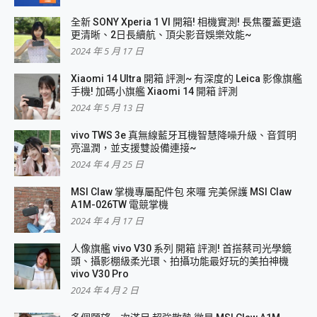
全新 SONY Xperia 1 VI 開箱! 相機實測! 長焦覆蓋更遠
更清晰、2日長續航、頂尖影音娛樂效能~
2024 年 5 月 17 日
Xiaomi 14 Ultra 開箱 評測~ 有深度的 Leica 影像旗艦
手機! 加碼小旗艦 Xiaomi 14 開箱 評測
2024 年 5 月 13 日
vivo TWS 3e 真無線藍牙耳機智慧降噪升級、音質明
亮溫潤，並支援雙設備連接~
2024 年 4 月 25 日
MSI Claw 掌機專屬配件包 來囉 完美保護 MSI Claw
A1M-026TW 電競掌機
2024 年 4 月 17 日
人像旗艦 vivo V30 系列 開箱 評測! 首搭蔡司光學鏡
頭、攝影棚級柔光環、拍攝功能最好玩的美拍神機
vivo V30 Pro
2024 年 4 月 2 日