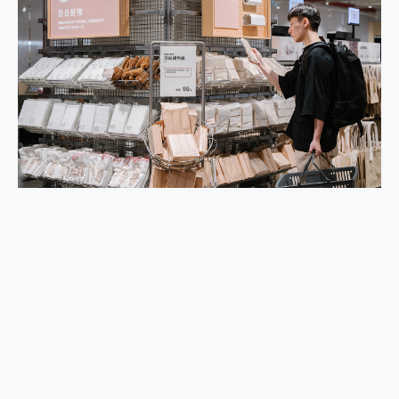
2億 APO蔡司長焦神機降臨~ vivo X200 Pro、vivo X200 就是這麼好拍
EaseUS Vocal Remover 免費線上去聲器一鍵去除人聲 人聲 音樂分離 2024 消除人聲推薦
3 個超值 MHN 飛人工具分享~~ iToolab AnyGo 魔物獵人 Now飛人 ios教學 不出門也可以到處走
Locawhere AnyTo 寶可夢飛人 AnyTo 不出門也可以飛遍全世界
小體積 40000mAh 超大容量 一次充5個設備 充好充滿 CUKTECH 酷態科 300W 微型充電站 開箱 評測
97.3% 恢復率，資料救援就是這麼簡單 EaseUS Data Recovery Wizard Free 18.0.0 業界最好的資料救援軟體
磁碟系統大風吹 有了 磁碟管理程式 EaseUS Partition Master 就是這麼簡單
全新 SONY Xperia 1 VI 開箱! 相機實測! 長焦覆蓋更遠更清晰、2日長續航、頂尖影音娛樂效能~
Xiaomi 14 Ultra 開箱 評測~ 有深度的 Leica 影像旗艦手機! 加碼小旗艦 Xiaomi 14 開箱 評測
vivo TWS 3e 真無線藍牙耳機智慧降噪升級、音質明亮溫潤，並支援雙設備連接~
MSI Claw 掌機專屬配件包 來囉 完美保護 MSI Claw A1M-026TW 電競掌機
人像旗艦 vivo V30 系列 開箱 評測! 首搭蔡司光學鏡頭、攝影棚級柔光環、拍攝功能最好玩的美拍神機 vivo V30 Pro
多個願望一次滿足 超強散熱 微星 MSI Claw A1M-026TW 電競掌機 開箱 評測
一吸完美對位 擁有超強吸力與超好用的隱磁支架 O-ONE MAG 最會吸的行動電源 開箱 評測
OPPO 哈蘇 300mm 專業增距鏡實測：Find X9 Ultra 光學長焦隨手拍，紀錄生活就是這麼簡單
Motorola edge 70 pro 及 moto g37 power上市，登錄在送飛利浦氣炸鍋
近八千元的 Soundcore Liberty 5 Pro Max，有螢幕的耳機會是智商稅嗎?
ASUS Pad 全面應援 Me Time，加碼愛奇藝黃金雙周卡體驗，專案價最低 NT$0 起