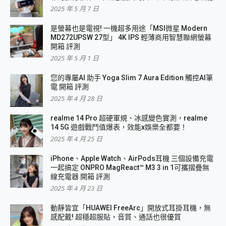
2025 年 5 月 7 日
是螢幕也是電視! 一機超多用途「MSI微星 Modern
MD272UPSW 27型」 4K IPS 輕薄商用智慧聯網螢幕
開箱 評測
2025 年 5 月 1 日
您的專屬AI 助手 Yoga Slim 7 Aura Edition 觸控AI筆
電 開箱 評測
2025 年 4 月 28 日
realme 14 Pro 超硬軍規、冰感變色實測，realme
14 5G 遊戲戰鬥值爆表，效能x娛樂全都要！
2025 年 4 月 25 日
iPhone、Apple Watch、AirPods耳機 三個設備充電
一起搞定 ONPRO MagReact™ M3 3 in 1可攜摺疊無
線充電器 開箱 評測
2025 年 4 月 23 日
動靜皆宜「HUAWEI FreeArc」開放式耳掛耳機，無
感配戴! 超穩超服貼，音質、通話也很優質