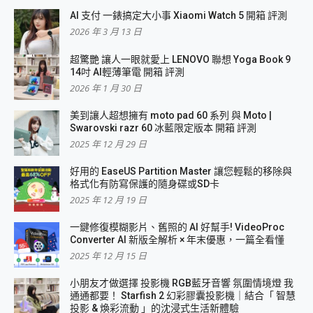
AI 支付 一錶搞定大小事 Xiaomi Watch 5 開箱 評測
2026 年 3 月 13 日
超驚艷 讓人一眼就愛上 LENOVO 聯想 Yoga Book 9
14吋 AI輕薄筆電 開箱 評測
2026 年 1 月 30 日
美到讓人超想擁有 moto pad 60 系列 與 Moto |
Swarovski razr 60 冰藍限定版本 開箱 評測
2025 年 12 月 29 日
好用的 EaseUS Partition Master 讓您輕鬆的移除與
格式化有防寫保護的隨身碟或SD卡
2025 年 12 月 19 日
一鍵修復模糊影片、舊照的 AI 好幫手! VideoProc
Converter AI 新版全解析 × 年末優惠，一篇全看懂
2025 年 12 月 15 日
小朋友才做選擇 投影機 RGB藍牙音響 氛圍情境燈 我
通通都要！ Starfish 2 幻彩膠囊投影機｜結合「 智慧
投影 & 煥彩流動 」的沈浸式生活新體驗