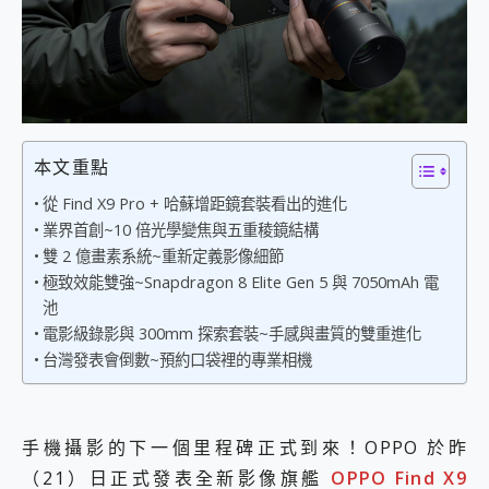
外型超吸晴~ 給您絕佳操控體驗 GravaStar Mercury K1 系列 異星機械鍵盤與 Mercury X 系列 輕量無線電競滑鼠 開箱 評測
開箱~變身「蜘蛛人」椅子軍師！MSI MPG 491CQP QD-OLED 超寬曲面電競螢幕，多工辦公、爽度滿滿的終極桌面體驗
iPhone 17 系列 有認證的防護來囉！ imos 首家導入 UL MCV 行銷宣告驗證的手機配件品牌
DJI Osmo Pocket 3 爽爽帶回家 歡慶 EaseUS 21 週年到來，「Slogan 海報徵稿活動」好康大放送
小巧好吸不擋鏡頭 有Qi2認證的 ONPRO MagReact MXs2 5000mAh薄型磁吸無線急速行動電源 開箱 評測
會走動的冷暖氣 SONY REON POCKET PRO 穿戴式智慧冷暖調溫裝置 開箱 評測
寶可夢飛人外掛iToolab AnyGo全新升級，GO Fest 五折優惠嗨翻天！支援 iOS/Android！
本文重點
百倍變焦實測~ vivo X200 Pro 與 S25 Ultra 誰能滿足全場景拍攝需求？
超好用的 PLAUD NotePin AI 智慧錄音膠囊~ 您的AI 秘書已上線 每月免費送你 300分鐘轉寫
從 Find X9 Pro + 哈蘇增距鏡套裝看出的進化
COMPUTEX 2025 來囉！AGI亞奇雷 AI・Gaming・創作儲存方案登場，趕快來AGI亞奇雷挑戰任務抽 PS5！
業界首創~10 倍光學變焦與五重稜鏡結構
自帶線的 有線無線都能充 ONPRO MagReact M5 10000mAh 5合1 磁吸無線急速行動電源 開箱 評測
雙 2 億畫素系統~重新定義影像細節
飛利浦 JS7310 ⚡【電急便｜行動儲能救車電源】 可靠的旅行夥伴！帶給您優異的安全性與強大供電效能
極致效能雙強~Snapdragon 8 Elite Gen 5 與 7050mAh 電
是螢幕也是電視! 一機超多用途「MSI微星 Modern MD272UPSW 27型」 4K IPS 輕薄商用智慧聯網螢幕 開箱 評測
池
您的專屬AI 助手 Yoga Slim 7 Aura Edition 觸控AI筆電 開箱 評測
電影級錄影與 300mm 探索套裝~手感與畫質的雙重進化
realme 14 Pro 超硬軍規、冰感變色實測，realme 14 5G 遊戲戰鬥值爆表，效能x娛樂全都要！
台灣發表會倒數~預約口袋裡的專業相機
iPhone、Apple Watch、AirPods耳機 三個設備充電一起搞定 ONPRO MagReact™ M3 3 in 1可攜摺疊無線充電器 開箱 評測
動靜皆宜「HUAWEI FreeArc」開放式耳掛耳機，無感配戴! 超穩超服貼，音質、通話也很優質
好玩好拍 vivo V50 ~ 口袋裡的 Zeiss 潮流攝影棚!
25種洗烘模式一機搞定! Roborock 衣莉莎白 H1 Neo分子篩洗脫烘 AI 滾筒洗衣機
手機攝影的下一個里程碑正式到來！OPPO 於昨
給 MSI Claw 系列電競掌機 最完美的家 MSI Nest Docking Station 掌機專屬擴充底座 開箱 評測
（21）日正式發表全新影像旗艦
OPPO Find X9
B&O 精品級音響! Home+ 中嘉寬頻 SoundBox 劇院串流盒 開箱 評測