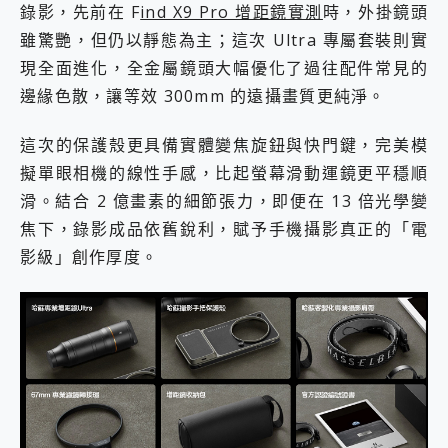
錄影，先前在 F
ind X9 Pro 增距鏡實測
時，外掛鏡頭
雖驚艷，但仍以靜態為主；這次 Ultra 專屬套裝則實
現全面進化，全金屬鏡頭大幅優化了過往配件常見的
邊緣色散，讓等效 300mm 的遠攝畫質更純淨。
這次的保護殼更具備實體變焦旋鈕與快門鍵，完美模
擬單眼相機的線性手感，比起螢幕滑動運鏡更平穩順
滑。結合 2 億畫素的細節張力，即便在 13 倍光學變
焦下，錄影成品依舊銳利，賦予手機攝影真正的「電
影級」創作厚度。