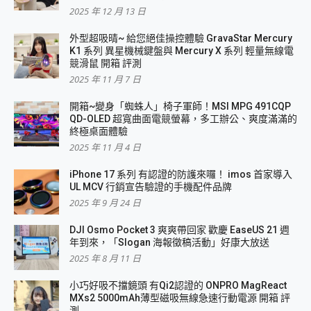
2025 年 12 月 13 日
外型超吸晴~ 給您絕佳操控體驗 GravaStar Mercury
K1 系列 異星機械鍵盤與 Mercury X 系列 輕量無線電
競滑鼠 開箱 評測
2025 年 11 月 7 日
開箱~變身「蜘蛛人」椅子軍師！MSI MPG 491CQP
QD-OLED 超寬曲面電競螢幕，多工辦公、爽度滿滿的
終極桌面體驗
2025 年 11 月 4 日
iPhone 17 系列 有認證的防護來囉！ imos 首家導入
UL MCV 行銷宣告驗證的手機配件品牌
2025 年 9 月 24 日
DJI Osmo Pocket 3 爽爽帶回家 歡慶 EaseUS 21 週
年到來，「Slogan 海報徵稿活動」好康大放送
2025 年 8 月 11 日
小巧好吸不擋鏡頭 有Qi2認證的 ONPRO MagReact
MXs2 5000mAh薄型磁吸無線急速行動電源 開箱 評
測