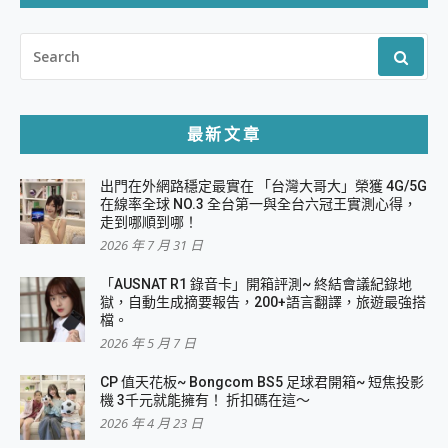
SEARCH
FOR:
最新文章
出門在外網路穩定最實在 「台灣大哥大」榮獲 4G/5G
在線率全球 NO.3 全台第一與全台六冠王實測心得，
走到哪順到哪！
2026 年 7 月 31 日
「AUSNAT R1 錄音卡」開箱評測~ 終結會議紀錄地
獄，自動生成摘要報告，200+語言翻譯，旅遊最強搭
檔。
2026 年 5 月 7 日
CP 值天花板~ Bongcom BS5 足球君開箱~ 短焦投影
機 3千元就能擁有！ 折扣碼在這～
2026 年 4 月 23 日