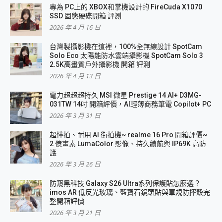
專為 PC上的 XBOX和掌機設計的 FireCuda X1070
SSD 固態硬碟開箱 評測
2026 年 4 月 16 日
台灣製攝影機在這裡，100%全無線設計 SpotCam
Solo Eco 太陽能防水雲端攝影機 SpotCam Solo 3
2.5K高畫質戶外攝影機 開箱 評測
2026 年 4 月 13 日
電力超超超持久 MSI 微星 Prestige 14 AI+ D3MG-
031TW 14吋 開箱評價，AI輕薄商務筆電 Copilot+ PC
2026 年 3 月 31 日
超懂拍、耐用 AI 街拍機~ realme 16 Pro 開箱評價~
2 億畫素 LumaColor 影像、持久續航與 IP69K 高防
護
2026 年 3 月 26 日
防窺黑科技 Galaxy S26 Ultra系列保護貼怎麼選？
imos AR 低反光玻璃、藍寶石鏡頭貼與軍規防摔殼完
整開箱評價
2026 年 3 月 21 日