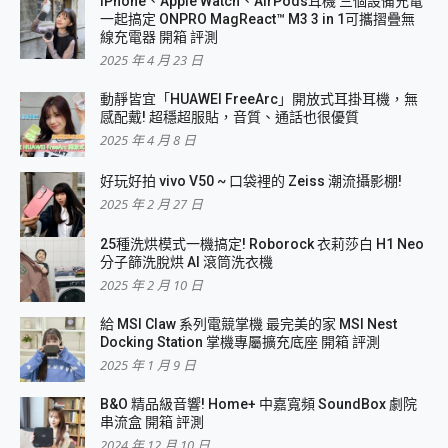
iPhone、Apple Watch、AirPods耳機 三個設備充電
一起搞定 ONPRO MagReact™ M3 3 in 1可攜摺疊無
線充電器 開箱 評測
2025 年 4 月 23 日
動靜皆宜「HUAWEI FreeArc」開放式耳掛耳機，無
感配戴! 超穩超服貼，音質、通話也很優質
2025 年 4 月 8 日
好玩好拍 vivo V50 ~ 口袋裡的 Zeiss 潮流攝影棚!
2025 年 2 月 27 日
25種洗烘模式一機搞定! Roborock 衣莉莎白 H1 Neo
分子篩洗脫烘 AI 滾筒洗衣機
2025 年 2 月 10 日
給 MSI Claw 系列電競掌機 最完美的家 MSI Nest
Docking Station 掌機專屬擴充底座 開箱 評測
2025 年 1 月 9 日
B&O 精品級音響! Home+ 中嘉寬頻 SoundBox 劇院
串流盒 開箱 評測
2024 年 12 月 10 日