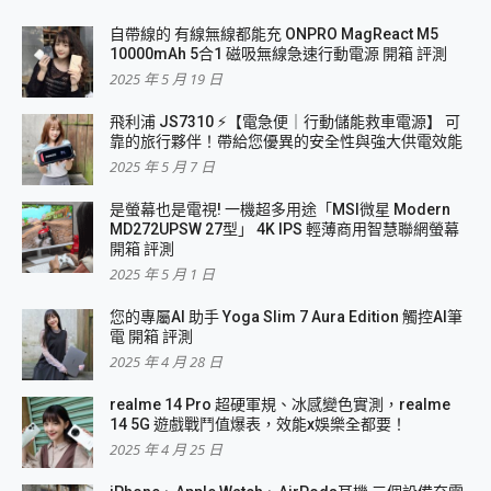
自帶線的 有線無線都能充 ONPRO MagReact M5
10000mAh 5合1 磁吸無線急速行動電源 開箱 評測
2025 年 5 月 19 日
飛利浦 JS7310 ⚡【電急便｜行動儲能救車電源】 可
靠的旅行夥伴！帶給您優異的安全性與強大供電效能
2025 年 5 月 7 日
是螢幕也是電視! 一機超多用途「MSI微星 Modern
MD272UPSW 27型」 4K IPS 輕薄商用智慧聯網螢幕
開箱 評測
2025 年 5 月 1 日
您的專屬AI 助手 Yoga Slim 7 Aura Edition 觸控AI筆
電 開箱 評測
2025 年 4 月 28 日
realme 14 Pro 超硬軍規、冰感變色實測，realme
14 5G 遊戲戰鬥值爆表，效能x娛樂全都要！
2025 年 4 月 25 日