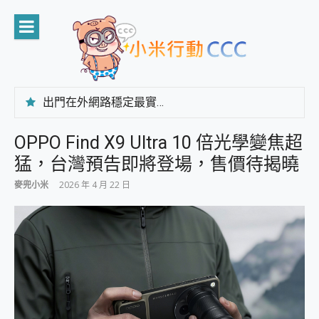
Skip
to
content
出門在外網路穩定最實在 「台灣大哥大」榮獲 4G/5G 在線率全球 NO.3 全台第一與全台六冠王實測心得，走到哪順到哪！
「AUSNAT R1 錄音卡」開箱評測~ 終結會議紀錄地獄，自動生成摘要報告，200+語言翻譯，旅遊最強搭檔。
CP 值天花板~ Bongcom BS5 足球君開箱~ 短焦投影機 3千元就能擁有！ 折扣碼在這～
OPPO Find X9 Ultra 10 倍光學變焦超
專為 PC上的 XBOX和掌機設計的 FireCuda X1070 SSD 固態硬碟開箱 評測
猛，台灣預告即將登場，售價待揭曉
台灣製攝影機在這裡，100%全無線設計 SpotCam Solo Eco 太陽能防水雲端攝影機 SpotCam Solo 3 2.5K高畫質戶外攝影機 開箱 評測
電力超超超持久 MSI 微星 Prestige 14 AI+ D3MG-031TW 14吋 開箱評價，AI輕薄商務筆電 Copilot+ PC
麥兜小米
2026 年 4 月 22 日
超懂拍、耐用 AI 街拍機~ realme 16 Pro 開箱評價~ 2 億畫素 LumaColor 影像、持久續航與 IP69K 高防護
防窺黑科技 Galaxy S26 Ultra系列保護貼怎麼選？imos AR 低反光玻璃、藍寶石鏡頭貼與軍規防摔殼完整開箱評價
AI 支付 一錶搞定大小事 Xiaomi Watch 5 開箱 評測
超驚艷 讓人一眼就愛上 LENOVO 聯想 Yoga Book 9 14吋 AI輕薄筆電 開箱 評測
美到讓人超想擁有 moto pad 60 系列 與 Moto | Swarovski razr 60 冰藍限定版本 開箱 評測
好用的 EaseUS Partition Master 讓您輕鬆的移除與格式化有防寫保護的隨身碟或SD卡
一鍵修復模糊影片、舊照的 AI 好幫手! VideoProc Converter AI 新版全解析 × 年末優惠，一篇全看懂
小朋友才做選擇 投影機 RGB藍牙音響 氛圍情境燈 我通通都要！ Starfish 2 幻彩膠囊投影機｜結合「 智慧投影 & 煥彩流動 」的沈浸式生活新體驗