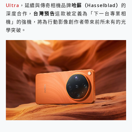
Ultra
，延續與傳奇相機品牌
哈蘇（Hasselblad）
的
2億 APO蔡司長焦神機降臨~ vivo X200 Pro、vivo X200 就是這麼好拍
EaseUS Vocal Remover 免費線上去聲器一鍵去除人聲 人聲 音樂分離 2024 消除人聲推薦
深度合作，
台灣預告
這款被定義為「下一台專業相
3 個超值 MHN 飛人工具分享~~ iToolab AnyGo 魔物獵人 Now飛人 ios教學 不出門也可以到處走
機」的強機，將為行動影像創作者帶來前所未有的光
Locawhere AnyTo 寶可夢飛人 AnyTo 不出門也可以飛遍全世界
學突破。
小體積 40000mAh 超大容量 一次充5個設備 充好充滿 CUKTECH 酷態科 300W 微型充電站 開箱 評測
97.3% 恢復率，資料救援就是這麼簡單 EaseUS Data Recovery Wizard Free 18.0.0 業界最好的資料救援軟體
磁碟系統大風吹 有了 磁碟管理程式 EaseUS Partition Master 就是這麼簡單
全新 SONY Xperia 1 VI 開箱! 相機實測! 長焦覆蓋更遠更清晰、2日長續航、頂尖影音娛樂效能~
Xiaomi 14 Ultra 開箱 評測~ 有深度的 Leica 影像旗艦手機! 加碼小旗艦 Xiaomi 14 開箱 評測
vivo TWS 3e 真無線藍牙耳機智慧降噪升級、音質明亮溫潤，並支援雙設備連接~
MSI Claw 掌機專屬配件包 來囉 完美保護 MSI Claw A1M-026TW 電競掌機
人像旗艦 vivo V30 系列 開箱 評測! 首搭蔡司光學鏡頭、攝影棚級柔光環、拍攝功能最好玩的美拍神機 vivo V30 Pro
多個願望一次滿足 超強散熱 微星 MSI Claw A1M-026TW 電競掌機 開箱 評測
一吸完美對位 擁有超強吸力與超好用的隱磁支架 O-ONE MAG 最會吸的行動電源 開箱 評測
OPPO 哈蘇 300mm 專業增距鏡實測：Find X9 Ultra 光學長焦隨手拍，紀錄生活就是這麼簡單
Motorola edge 70 pro 及 moto g37 power上市，登錄在送飛利浦氣炸鍋
近八千元的 Soundcore Liberty 5 Pro Max，有螢幕的耳機會是智商稅嗎?
ASUS Pad 全面應援 Me Time，加碼愛奇藝黃金雙周卡體驗，專案價最低 NT$0 起