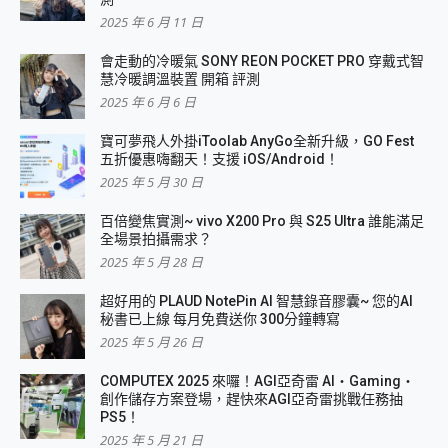
2025 年 6 月 11 日
會走動的冷暖氣 SONY REON POCKET PRO 穿戴式智
慧冷暖調溫裝置 開箱 評測
2025 年 6 月 6 日
寶可夢飛人外掛iToolab AnyGo全新升級，GO Fest
五折優惠嗨翻天！支援 iOS/Android！
2025 年 5 月 30 日
百倍變焦實測~ vivo X200 Pro 與 S25 Ultra 誰能滿足
全場景拍攝需求？
2025 年 5 月 28 日
超好用的 PLAUD NotePin AI 智慧錄音膠囊~ 您的AI
秘書已上線 每月免費送你 300分鐘轉寫
2025 年 5 月 26 日
COMPUTEX 2025 來囉！AGI亞奇雷 AI・Gaming・
創作儲存方案登場，趕快來AGI亞奇雷挑戰任務抽
PS5！
2025 年 5 月 21 日