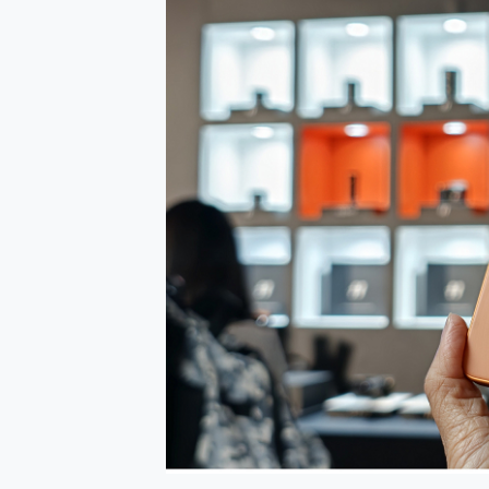
防窺黑科技 Galaxy S2
AI 支付 一錶搞定大小事 Xiao
超驚艷 讓人一眼就愛上 LENOV
美到讓人超想擁有 moto pad 
好用的 EaseUS Parti
一鍵修復模糊影片、舊照的 AI 
小朋友才做選擇 投影機 RG
式生活新體驗
外型超吸晴~ 給您絕佳操控體驗 
開箱~變身「蜘蛛人」椅子軍師
iPhone 17 系列 有認
DJI Osmo Pocket 3
小巧好吸不擋鏡頭 有Qi2認證
會走動的冷暖氣 SONY RE
寶可夢飛人外掛iToolab An
百倍變焦實測~ vivo X200
超好用的 PLAUD NoteP
COMPUTEX 2025 來
自帶線的 有線無線都能充 ONP
飛利浦 JS7310 ⚡【
是螢幕也是電視! 一機超多用途