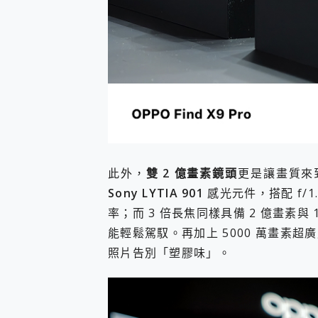
此外，
雙 2 億畫素鏡頭
更是讓畫質來到
Sony LYTIA 901
感光元件，搭配 f/
率；而 3 倍長焦同樣具備 2 億畫素與
能輕鬆駕馭。再加上 5000 萬畫素
照片告別「塑膠味」。