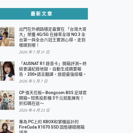
貼與軍規防摔殼完整開箱評價
最新文章
出門在外網路穩定最實在 「台灣大哥
，一篇全看懂
大」榮獲 4G/5G 在線率全球 NO.3 全
台第一與全台六冠王實測心得，走到
機｜結合「 智慧投影 & 煥彩流動 」的沈浸
哪順到哪！
2026 年 7 月 31 日
X 系列 輕量無線電競滑鼠 開箱 評測
多工辦公、爽度滿滿的終極桌面體驗
「AUSNAT R1 錄音卡」開箱評測~ 終
結會議紀錄地獄，自動生成摘要報
好康大放送
告，200+語言翻譯，旅遊最強搭檔。
動電源 開箱 評測
2026 年 5 月 7 日
CP 值天花板~ Bongcom BS5 足球君
開箱~ 短焦投影機 3千元就能擁有！
折扣碼在這～
寫
2026 年 4 月 23 日
挑戰任務抽 PS5！
 開箱 評測
專為 PC上的 XBOX和掌機設計的
與強大供電效能
FireCuda X1070 SSD 固態硬碟開箱
商用智慧聯網螢幕 開箱 評測
評測