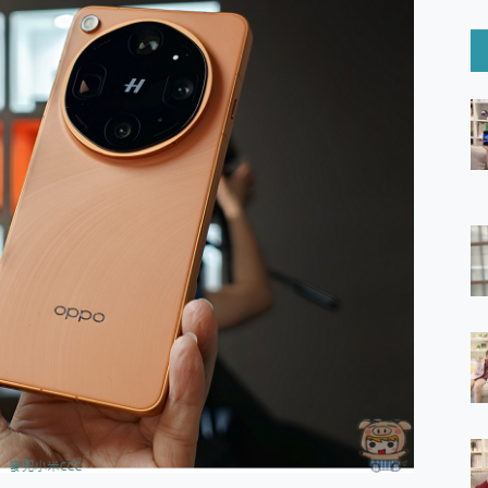
6 Ultra系列保護貼怎麼選？imos AR 低反光玻璃、藍寶石鏡頭
mi Watch 5 開箱 評測
O 聯想 Yoga Book 9 14吋 AI輕薄筆電 開箱 評測
60 系列 與 Moto | Swarovski razr 60 冰藍限定版本 開箱 評測
tion Master 讓您輕鬆的移除與格式化有防寫保護的隨身碟或SD卡
好幫手! VideoProc Converter AI 新版全解析 × 年末優惠
B藍牙音響 氛圍情境燈 我通通都要！ Starfish 2 幻彩膠囊投影
GravaStar Mercury K1 系列 異星機械鍵盤與 Mercury 
！MSI MPG 491CQP QD-OLED 超寬曲面電競螢幕，
證的防護來囉！ imos 首家導入 UL MCV 行銷宣告驗證的手機配件品牌
 爽爽帶回家 歡慶 EaseUS 21 週年到來，「Slogan 海報徵稿活動」
的 ONPRO MagReact MXs2 5000mAh薄型磁吸無線急速行
ON POCKET PRO 穿戴式智慧冷暖調溫裝置 開箱 評測
yGo全新升級，GO Fest 五折優惠嗨翻天！支援 iOS/Android！
 Pro 與 S25 Ultra 誰能滿足全場景拍攝需求？
in AI 智慧錄音膠囊~ 您的AI 秘書已上線 每月免費送你 300分鐘轉
囉！AGI亞奇雷 AI・Gaming・創作儲存方案登場，趕快來AGI亞奇雷
RO MagReact M5 10000mAh 5合1 磁吸無線急速行動電源
電急便｜行動儲能救車電源】 可靠的旅行夥伴！帶給您優異的安全性
「MSI微星 Modern MD272UPSW 27型」 4K IPS 輕薄