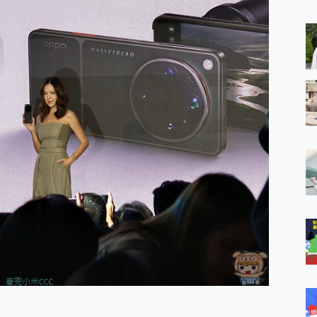
 MSI Claw A1M-026TW 電競掌機 開箱 評測
與超好用的隱磁支架 O-ONE MAG 最會吸的行動電源 開箱 評測
業增距鏡實測：Find X9 Ultra 光學長焦隨手拍，紀錄生活就是這麼
ro 及 moto g37 power上市，登錄在送飛利浦氣炸鍋
iberty 5 Pro Max，有螢幕的耳機會是智商稅嗎?
e Time，加碼愛奇藝黃金雙周卡體驗，專案價最低 NT$0 起