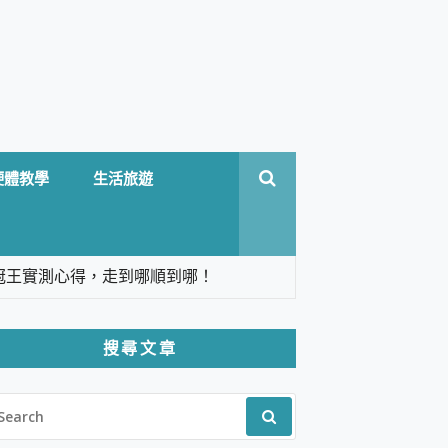
硬體教學
生活旅遊
台六冠王實測心得，走到哪順到哪！
翻譯，旅遊最強搭檔。
搜尋文章
 Solo 3 2.5K高畫質戶外攝影機 開箱 評
EARCH
pilot+ PC
R:
 IP69K 高防護