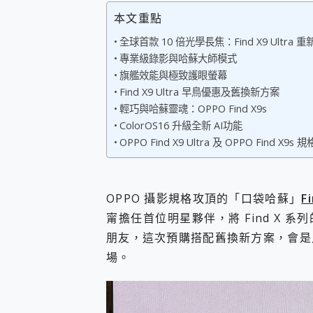
您的專屬AI 助手 Yoga Slim
本文重點
realme 14 Pro 超硬
全球首款 10 倍光學長焦：Find X9 Ultra
iPhone、Apple Watc
專業級錄影與哈蘇大師模式
動靜皆宜「HUAWEI Fr
好玩好拍 vivo V50 ~ 口
旗艦效能與極致護眼螢幕
25種洗烘模式一機搞定! Rob
Find X9 Ultra 早鳥優惠及舊換新方案
給 MSI Claw 系列電競掌機
輕巧與哈蘇靈魂：OPPO Find X9s
B&O 精品級音響! Home+
ColorOS16 升級全新 AI功能
2億 APO蔡司長焦神機降臨~ v
OPPO Find X9 Ultra 及 OPPO Find X9s
EaseUS Vocal Rem
3 個超值 MHN 飛人工具分享
Locawhere AnyTo 
小體積 40000mAh 超大
OPPO 攝影規格攻頂的「口袋哈蘇」
F
97.3% 恢復率，資料救援就是這麼
甯擔任首位明星夥伴，將 Find X
磁碟系統大風吹 有了 磁碟管理程式
朋友，這次預購搭配舊換新方案，會
全新 SONY Xperia 
場。
Xiaomi 14 Ultra 開箱
vivo TWS 3e 真
MSI Claw 掌機專屬配件包 
人像旗艦 vivo V30 系