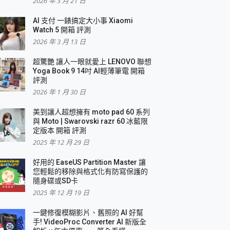
2026 年 3 月 21 日
AI 支付 一錶搞定大小事 Xiaomi
簡單
Watch 5 開箱 評測
2026 年 3 月 13 日
超驚艷 讓人一眼就愛上 LENOVO 聯想
Yoga Book 9 14吋 AI輕薄筆電 開箱
評測
2026 年 1 月 30 日
美到讓人超想擁有 moto pad 60 系列
與 Moto | Swarovski razr 60 冰藍限
定版本 開箱 評測
2025 年 12 月 29 日
好用的 EaseUS Partition Master 讓
您輕鬆的移除與格式化有防寫保護的
隨身碟或SD卡
2025 年 12 月 19 日
一鍵修復模糊影片、舊照的 AI 好幫
手! VideoProc Converter AI 新版全