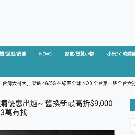
機/遊戲/周邊
NEWS
家電/智慧小物
小米3C 軟體
台灣大哥大」榮獲 4G/5G 在線率全球 NO.3 全台第一與全
卡」開箱評測~ 終結會議紀錄地獄，自動生成摘要報告，200+語言
m BS5 足球君開箱~ 短焦投影機 3千元就能擁有！ 折扣碼在這～
 套裝預購優惠出爐~ 舊換新最高折$9,000
的 FireCuda X1070 SSD 固態硬碟開箱 評測
線設計 SpotCam Solo Eco 太陽能防水雲端攝影機 SpotCam
低$3萬有找
S
stige 14 AI+ D3MG-031TW 14吋 開箱評價，AI輕薄商務筆電 Co
FO
alme 16 Pro 開箱評價~ 2 億畫素 LumaColor 影像、持久續航與