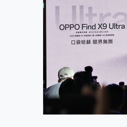
多個願望一次滿足 超強散熱 微星
一吸完美對位 擁有超強吸力
OPPO 哈蘇 300mm 專
Motorola edge 70 p
近八千元的 Soundcore L
ASUS Pad 全面應援 M