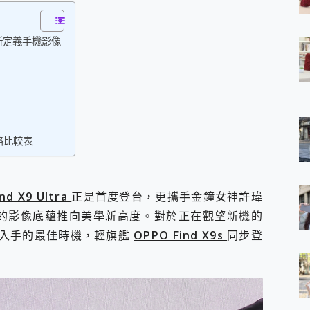
 7 Aura Edition 觸控AI筆電 開箱 評測
軍規、冰感變色實測，realme 14 5G 遊戲戰鬥值爆表，效能x娛樂全都
 重新定義手機影像
h、AirPods耳機 三個設備充電一起搞定 ONPRO MagReact™ M3 
eeArc」開放式耳掛耳機，無感配戴! 超穩超服貼，音質、通話也很
袋裡的 Zeiss 潮流攝影棚!
orock 衣莉莎白 H1 Neo分子篩洗脫烘 AI 滾筒洗衣機
 最完美的家 MSI Nest Docking Station 掌機專屬擴充底座 開箱
 中嘉寬頻 SoundBox 劇院串流盒 開箱 評測
ivo X200 Pro、vivo X200 就是這麼好拍
 規格比較表
over 免費線上去聲器一鍵去除人聲 人聲 音樂分離 2024 消除人聲推薦
~~ iToolab AnyGo 魔物獵人 Now飛人 ios教學 不出門也可以
寶可夢飛人 AnyTo 不出門也可以飛遍全世界
容量 一次充5個設備 充好充滿 CUKTECH 酷態科 300W 微型充電站
ind X9 Ultra
正是首度登台，更攜手金鐘女神許瑋
簡單 EaseUS Data Recovery Wizard Free 18.0.0 
 系列的影像底蘊推向美學新高度。對於正在觀望新機的
 EaseUS Partition Master 就是這麼簡單
是入手的最佳時機，輕旗艦
OPPO Find X9s
同步登
1 VI 開箱! 相機實測! 長焦覆蓋更遠更清晰、2日長續航、頂尖影音娛樂
 評測~ 有深度的 Leica 影像旗艦手機! 加碼小旗艦 Xiaomi 14 開箱 評測
無線藍牙耳機智慧降噪升級、音質明亮溫潤，並支援雙設備連接~
來囉 完美保護 MSI Claw A1M-026TW 電競掌機
列 開箱 評測! 首搭蔡司光學鏡頭、攝影棚級柔光環、拍攝功能最好玩的美拍神