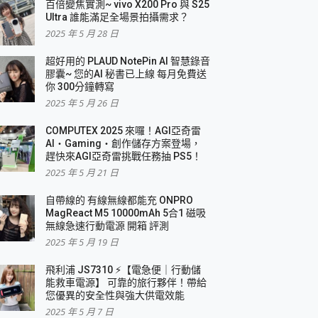
百倍變焦實測~ vivo X200 Pro 與 S25
Ultra 誰能滿足全場景拍攝需求？
2025 年 5 月 28 日
超好用的 PLAUD NotePin AI 智慧錄音
膠囊~ 您的AI 秘書已上線 每月免費送
你 300分鐘轉寫
2025 年 5 月 26 日
COMPUTEX 2025 來囉！AGI亞奇雷
AI・Gaming・創作儲存方案登場，
趕快來AGI亞奇雷挑戰任務抽 PS5！
2025 年 5 月 21 日
自帶線的 有線無線都能充 ONPRO
MagReact M5 10000mAh 5合1 磁吸
無線急速行動電源 開箱 評測
2025 年 5 月 19 日
飛利浦 JS7310 ⚡【電急便｜行動儲
能救車電源】 可靠的旅行夥伴！帶給
您優異的安全性與強大供電效能
2025 年 5 月 7 日