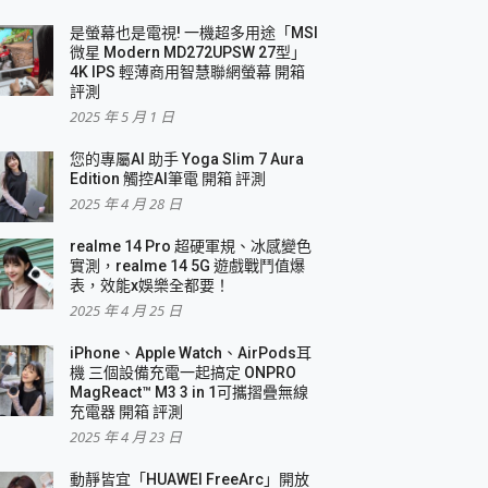
是螢幕也是電視! 一機超多用途「MSI
微星 Modern MD272UPSW 27型」
4K IPS 輕薄商用智慧聯網螢幕 開箱
評測
2025 年 5 月 1 日
您的專屬AI 助手 Yoga Slim 7 Aura
Edition 觸控AI筆電 開箱 評測
2025 年 4 月 28 日
realme 14 Pro 超硬軍規、冰感變色
實測，realme 14 5G 遊戲戰鬥值爆
表，效能x娛樂全都要！
2025 年 4 月 25 日
iPhone、Apple Watch、AirPods耳
機 三個設備充電一起搞定 ONPRO
MagReact™ M3 3 in 1可攜摺疊無線
充電器 開箱 評測
2025 年 4 月 23 日
動靜皆宜「HUAWEI FreeArc」開放