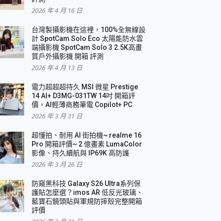
2026 年 4 月 16 日
要！
台灣製攝影機在這裡，100%全無線設
3 in 1可攜摺疊無線充電器 開箱 評測
計 SpotCam Solo Eco 太陽能防水雲
優質
端攝影機 SpotCam Solo 3 2.5K高畫
質戶外攝影機 開箱 評測
2026 年 4 月 13 日
 評測
電力超超超持久 MSI 微星 Prestige
14 AI+ D3MG-031TW 14吋 開箱評
價，AI輕薄商務筆電 Copilot+ PC
2026 年 3 月 31 日
到處走
超懂拍、耐用 AI 街拍機~ realme 16
 開箱 評測
Pro 開箱評價~ 2 億畫素 LumaColor
業界最好的資料救援軟體
影像、持久續航與 IP69K 高防護
2026 年 3 月 26 日
效能~
防窺黑科技 Galaxy S26 Ultra系列保
護貼怎麼選？imos AR 低反光玻璃、
藍寶石鏡頭貼與軍規防摔殼完整開箱
評價
機 vivo V30 Pro