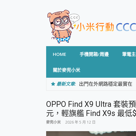
Skip
to
content
HOME
手機開箱/周邊
筆電主
關於麥兜小米
最新文章:
出門在外網路穩定最實在 「
「AUSNAT R1 錄音
CP 值天花板~ Bongco
OPPO Find X9 Ultra
專為 PC上的 XBOX和掌機設計
台灣製攝影機在這裡，100%全無
元，輕旗艦 Find X9s 最
測
麥兜小米
2026 年 5 月 12 日
電力超超超持久 MSI 微星 Pre
超懂拍、耐用 AI 街拍機~ re