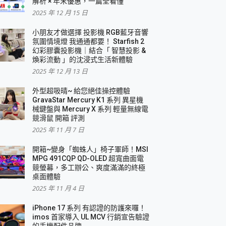
解析 × 年末優惠，一篇全看懂
2025 年 12 月 15 日
小朋友才做選擇 投影機 RGB藍牙音響
氛圍情境燈 我通通都要！ Starfish 2
幻彩膠囊投影機｜結合「 智慧投影 &
煥彩流動 」的沈浸式生活新體驗
2025 年 12 月 13 日
外型超吸晴~ 給您絕佳操控體驗
GravaStar Mercury K1 系列 異星機
械鍵盤與 Mercury X 系列 輕量無線電
競滑鼠 開箱 評測
2025 年 11 月 7 日
開箱~變身「蜘蛛人」椅子軍師！MSI
MPG 491CQP QD-OLED 超寬曲面電
競螢幕，多工辦公、爽度滿滿的終極
桌面體驗
2025 年 11 月 4 日
iPhone 17 系列 有認證的防護來囉！
imos 首家導入 UL MCV 行銷宣告驗證
的手機配件品牌