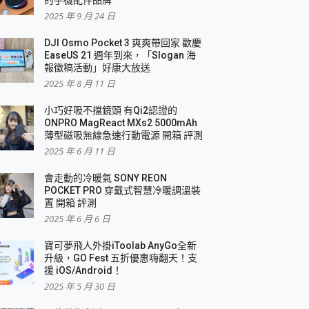
2025 年 9 月 24 日
DJI Osmo Pocket 3 爽爽帶回家 歡慶
EaseUS 21 週年到來，「Slogan 海
報徵稿活動」好康大放送
2025 年 8 月 11 日
小巧好吸不擋鏡頭 有Qi2認證的
ONPRO MagReact MXs2 5000mAh
薄型磁吸無線急速行動電源 開箱 評測
2025 年 6 月 11 日
會走動的冷暖氣 SONY REON
POCKET PRO 穿戴式智慧冷暖調溫裝
置 開箱 評測
2025 年 6 月 6 日
寶可夢飛人外掛iToolab AnyGo全新
升級，GO Fest 五折優惠嗨翻天！支
援 iOS/Android！
2025 年 5 月 30 日