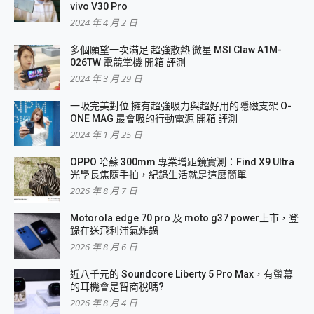
vivo V30 Pro
2024 年 4 月 2 日
多個願望一次滿足 超強散熱 微星 MSI Claw A1M-
026TW 電競掌機 開箱 評測
2024 年 3 月 29 日
一吸完美對位 擁有超強吸力與超好用的隱磁支架 O-
ONE MAG 最會吸的行動電源 開箱 評測
2024 年 1 月 25 日
OPPO 哈蘇 300mm 專業增距鏡實測：Find X9 Ultra
光學長焦隨手拍，紀錄生活就是這麼簡單
2026 年 8 月 7 日
Motorola edge 70 pro 及 moto g37 power上市，登
錄在送飛利浦氣炸鍋
2026 年 8 月 6 日
近八千元的 Soundcore Liberty 5 Pro Max，有螢幕
的耳機會是智商稅嗎?
2026 年 8 月 4 日