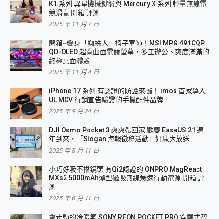
K1 系列 異星機械鍵盤與 Mercury X 系列 輕量無線電
競滑鼠 開箱 評測
2025 年 11 月 7 日
開箱~變身「蜘蛛人」椅子軍師！MSI MPG 491CQP
QD-OLED 超寬曲面電競螢幕，多工辦公、爽度滿滿的
終極桌面體驗
2025 年 11 月 4 日
iPhone 17 系列 有認證的防護來囉！ imos 首家導入
UL MCV 行銷宣告驗證的手機配件品牌
2025 年 9 月 24 日
DJI Osmo Pocket 3 爽爽帶回家 歡慶 EaseUS 21 週
年到來，「Slogan 海報徵稿活動」好康大放送
2025 年 8 月 11 日
小巧好吸不擋鏡頭 有Qi2認證的 ONPRO MagReact
MXs2 5000mAh薄型磁吸無線急速行動電源 開箱 評
測
2025 年 6 月 11 日
會走動的冷暖氣 SONY REON POCKET PRO 穿戴式智