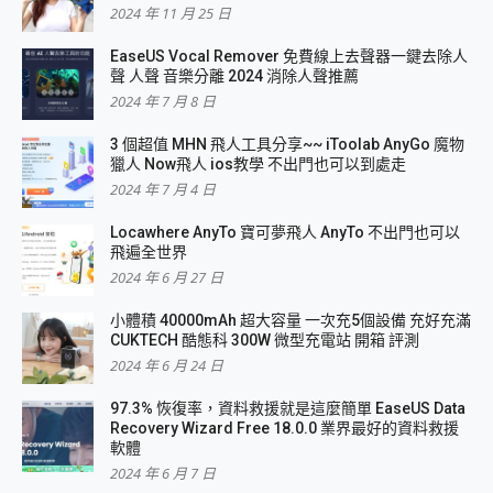
2024 年 11 月 25 日
EaseUS Vocal Remover 免費線上去聲器一鍵去除人
聲 人聲 音樂分離 2024 消除人聲推薦
2024 年 7 月 8 日
3 個超值 MHN 飛人工具分享~~ iToolab AnyGo 魔物
獵人 Now飛人 ios教學 不出門也可以到處走
2024 年 7 月 4 日
Locawhere AnyTo 寶可夢飛人 AnyTo 不出門也可以
飛遍全世界
2024 年 6 月 27 日
小體積 40000mAh 超大容量 一次充5個設備 充好充滿
CUKTECH 酷態科 300W 微型充電站 開箱 評測
2024 年 6 月 24 日
97.3% 恢復率，資料救援就是這麼簡單 EaseUS Data
Recovery Wizard Free 18.0.0 業界最好的資料救援
軟體
2024 年 6 月 7 日