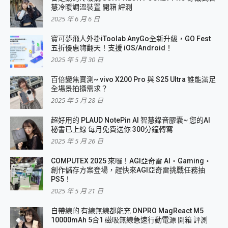
慧冷暖調溫裝置 開箱 評測
2025 年 6 月 6 日
寶可夢飛人外掛iToolab AnyGo全新升級，GO Fest
五折優惠嗨翻天！支援 iOS/Android！
2025 年 5 月 30 日
百倍變焦實測~ vivo X200 Pro 與 S25 Ultra 誰能滿足
全場景拍攝需求？
2025 年 5 月 28 日
超好用的 PLAUD NotePin AI 智慧錄音膠囊~ 您的AI
秘書已上線 每月免費送你 300分鐘轉寫
2025 年 5 月 26 日
COMPUTEX 2025 來囉！AGI亞奇雷 AI・Gaming・
創作儲存方案登場，趕快來AGI亞奇雷挑戰任務抽
PS5！
2025 年 5 月 21 日
自帶線的 有線無線都能充 ONPRO MagReact M5
10000mAh 5合1 磁吸無線急速行動電源 開箱 評測