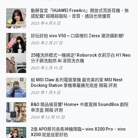
動靜皆宜「HUAWEI FreeArc」開放式耳掛耳機，無
感配戴! 超穩超服貼，音質、通話也很優質
2025 年 4 月 8 日
好玩好拍 vivo V50 ~ 口袋裡的 Zeiss 潮流攝影棚!
2025 年 2 月 27 日
25種洗烘模式一機搞定! Roborock 衣莉莎白 H1 Neo
分子篩洗脫烘 AI 滾筒洗衣機
2025 年 2 月 10 日
給 MSI Claw 系列電競掌機 最完美的家 MSI Nest
Docking Station 掌機專屬擴充底座 開箱 評測
2025 年 1 月 9 日
B&O 精品級音響! Home+ 中嘉寬頻 SoundBox 劇院
串流盒 開箱 評測
2024 年 12 月 10 日
2億 APO蔡司長焦神機降臨~ vivo X200 Pro、vivo
X200 就是這麼好拍