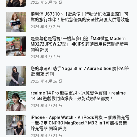
2025 年 5 月 19 日
飛利浦 JS7310 ⚡【電急便｜行動儲能救車電源】 可
靠的旅行夥伴！帶給您優異的安全性與強大供電效能
2025 年 5 月 7 日
是螢幕也是電視! 一機超多用途「MSI微星 Modern
MD272UPSW 27型」 4K IPS 輕薄商用智慧聯網螢幕
開箱 評測
2025 年 5 月 1 日
您的專屬AI 助手 Yoga Slim 7 Aura Edition 觸控AI筆
電 開箱 評測
2025 年 4 月 28 日
realme 14 Pro 超硬軍規、冰感變色實測，realme
14 5G 遊戲戰鬥值爆表，效能x娛樂全都要！
2025 年 4 月 25 日
iPhone、Apple Watch、AirPods耳機 三個設備充電
一起搞定 ONPRO MagReact™ M3 3 in 1可攜摺疊無
線充電器 開箱 評測
2025 年 4 月 23 日