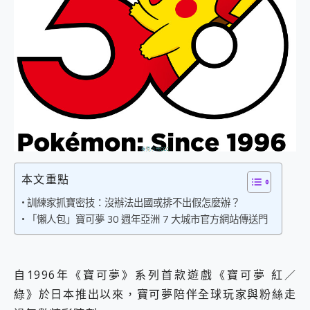
外型超吸晴~ 給您絕佳操控體驗 GravaStar Mercury K1 系列 異星機械鍵盤與 Mercury X 系列 輕量無線電競滑鼠 開箱 評測
開箱~變身「蜘蛛人」椅子軍師！MSI MPG 491CQP QD-OLED 超寬曲面電競螢幕，多工辦公、爽度滿滿的終極桌面體驗
iPhone 17 系列 有認證的防護來囉！ imos 首家導入 UL MCV 行銷宣告驗證的手機配件品牌
DJI Osmo Pocket 3 爽爽帶回家 歡慶 EaseUS 21 週年到來，「Slogan 海報徵稿活動」好康大放送
小巧好吸不擋鏡頭 有Qi2認證的 ONPRO MagReact MXs2 5000mAh薄型磁吸無線急速行動電源 開箱 評測
會走動的冷暖氣 SONY REON POCKET PRO 穿戴式智慧冷暖調溫裝置 開箱 評測
寶可夢飛人外掛iToolab AnyGo全新升級，GO Fest 五折優惠嗨翻天！支援 iOS/Android！
百倍變焦實測~ vivo X200 Pro 與 S25 Ultra 誰能滿足全場景拍攝需求？
超好用的 PLAUD NotePin AI 智慧錄音膠囊~ 您的AI 秘書已上線 每月免費送你 300分鐘轉寫
COMPUTEX 2025 來囉！AGI亞奇雷 AI・Gaming・創作儲存方案登場，趕快來AGI亞奇雷挑戰任務抽 PS5！
自帶線的 有線無線都能充 ONPRO MagReact M5 10000mAh 5合1 磁吸無線急速行動電源 開箱 評測
飛利浦 JS7310 ⚡【電急便｜行動儲能救車電源】 可靠的旅行夥伴！帶給您優異的安全性與強大供電效能
本文重點
是螢幕也是電視! 一機超多用途「MSI微星 Modern MD272UPSW 27型」 4K IPS 輕薄商用智慧聯網螢幕 開箱 評測
您的專屬AI 助手 Yoga Slim 7 Aura Edition 觸控AI筆電 開箱 評測
訓練家抓寶密技：沒辦法出國或排不出假怎麼辦？
realme 14 Pro 超硬軍規、冰感變色實測，realme 14 5G 遊戲戰鬥值爆表，效能x娛樂全都要！
「懶人包」寶可夢 30 週年亞洲 7 大城市官方網站傳送門
iPhone、Apple Watch、AirPods耳機 三個設備充電一起搞定 ONPRO MagReact™ M3 3 in 1可攜摺疊無線充電器 開箱 評測
動靜皆宜「HUAWEI FreeArc」開放式耳掛耳機，無感配戴! 超穩超服貼，音質、通話也很優質
好玩好拍 vivo V50 ~ 口袋裡的 Zeiss 潮流攝影棚!
自1996年《寶可夢》系列首款遊戲《寶可夢 紅／
25種洗烘模式一機搞定! Roborock 衣莉莎白 H1 Neo分子篩洗脫烘 AI 滾筒洗衣機
給 MSI Claw 系列電競掌機 最完美的家 MSI Nest Docking Station 掌機專屬擴充底座 開箱 評測
綠》於日本推出以來，寶可夢陪伴全球玩家與粉絲走
B&O 精品級音響! Home+ 中嘉寬頻 SoundBox 劇院串流盒 開箱 評測