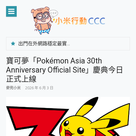
Skip
to
content
出門在外網路穩定最實在 「台灣大哥大」榮獲 4G/5G 在線率全球 NO.3 全台第一與全台六冠王實測心得，走到哪順到哪！
「AUSNAT R1 錄音卡」開箱評測~ 終結會議紀錄地獄，自動生成摘要報告，200+語言翻譯，旅遊最強搭檔。
CP 值天花板~ Bongcom BS5 足球君開箱~ 短焦投影機 3千元就能擁有！ 折扣碼在這～
寶可夢「Pokémon Asia 30th
專為 PC上的 XBOX和掌機設計的 FireCuda X1070 SSD 固態硬碟開箱 評測
Anniversary Official Site」慶典今日
台灣製攝影機在這裡，100%全無線設計 SpotCam Solo Eco 太陽能防水雲端攝影機 SpotCam Solo 3 2.5K高畫質戶外攝影機 開箱 評測
電力超超超持久 MSI 微星 Prestige 14 AI+ D3MG-031TW 14吋 開箱評價，AI輕薄商務筆電 Copilot+ PC
正式上線
超懂拍、耐用 AI 街拍機~ realme 16 Pro 開箱評價~ 2 億畫素 LumaColor 影像、持久續航與 IP69K 高防護
麥兜小米
2026 年 6 月 3 日
防窺黑科技 Galaxy S26 Ultra系列保護貼怎麼選？imos AR 低反光玻璃、藍寶石鏡頭貼與軍規防摔殼完整開箱評價
AI 支付 一錶搞定大小事 Xiaomi Watch 5 開箱 評測
超驚艷 讓人一眼就愛上 LENOVO 聯想 Yoga Book 9 14吋 AI輕薄筆電 開箱 評測
美到讓人超想擁有 moto pad 60 系列 與 Moto | Swarovski razr 60 冰藍限定版本 開箱 評測
好用的 EaseUS Partition Master 讓您輕鬆的移除與格式化有防寫保護的隨身碟或SD卡
一鍵修復模糊影片、舊照的 AI 好幫手! VideoProc Converter AI 新版全解析 × 年末優惠，一篇全看懂
小朋友才做選擇 投影機 RGB藍牙音響 氛圍情境燈 我通通都要！ Starfish 2 幻彩膠囊投影機｜結合「 智慧投影 & 煥彩流動 」的沈浸式生活新體驗