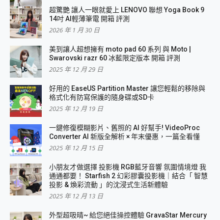
超驚艷 讓人一眼就愛上 LENOVO 聯想 Yoga Book 9
14吋 AI輕薄筆電 開箱 評測
2026 年 1 月 30 日
美到讓人超想擁有 moto pad 60 系列 與 Moto |
Swarovski razr 60 冰藍限定版本 開箱 評測
2025 年 12 月 29 日
好用的 EaseUS Partition Master 讓您輕鬆的移除與
格式化有防寫保護的隨身碟或SD卡
2025 年 12 月 19 日
一鍵修復模糊影片、舊照的 AI 好幫手! VideoProc
Converter AI 新版全解析 × 年末優惠，一篇全看懂
2025 年 12 月 15 日
小朋友才做選擇 投影機 RGB藍牙音響 氛圍情境燈 我
通通都要！ Starfish 2 幻彩膠囊投影機｜結合「 智慧
投影 & 煥彩流動 」的沈浸式生活新體驗
2025 年 12 月 13 日
外型超吸晴~ 給您絕佳操控體驗 GravaStar Mercury