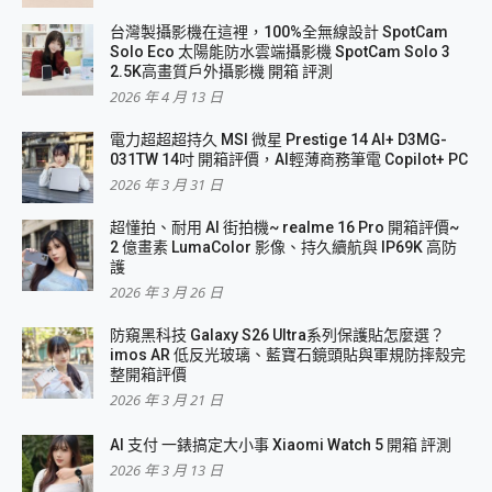
台灣製攝影機在這裡，100%全無線設計 SpotCam
Solo Eco 太陽能防水雲端攝影機 SpotCam Solo 3
2.5K高畫質戶外攝影機 開箱 評測
2026 年 4 月 13 日
電力超超超持久 MSI 微星 Prestige 14 AI+ D3MG-
031TW 14吋 開箱評價，AI輕薄商務筆電 Copilot+ PC
2026 年 3 月 31 日
超懂拍、耐用 AI 街拍機~ realme 16 Pro 開箱評價~
2 億畫素 LumaColor 影像、持久續航與 IP69K 高防
護
2026 年 3 月 26 日
防窺黑科技 Galaxy S26 Ultra系列保護貼怎麼選？
imos AR 低反光玻璃、藍寶石鏡頭貼與軍規防摔殼完
整開箱評價
2026 年 3 月 21 日
AI 支付 一錶搞定大小事 Xiaomi Watch 5 開箱 評測
2026 年 3 月 13 日