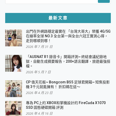
最新文章
出門在外網路穩定最實在 「台灣大哥大」榮獲 4G/5G
在線率全球 NO.3 全台第一與全台六冠王實測心得，
走到哪順到哪！
2026 年 7 月 31 日
「AUSNAT R1 錄音卡」開箱評測~ 終結會議紀錄地
獄，自動生成摘要報告，200+語言翻譯，旅遊最強搭
檔。
2026 年 5 月 7 日
CP 值天花板~ Bongcom BS5 足球君開箱~ 短焦投影
機 3千元就能擁有！ 折扣碼在這～
2026 年 4 月 23 日
專為 PC上的 XBOX和掌機設計的 FireCuda X1070
SSD 固態硬碟開箱 評測
2026 年 4 月 16 日