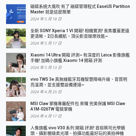
磁碟系統大風吹 有了 磁碟管理程式 EaseUS Partition
Master 就是這麼簡單
2024 年 5 月 18 日
全新 SONY Xperia 1 VI 開箱! 相機實測! 長焦覆蓋更遠
更清晰、2日長續航、頂尖影音娛樂效能~
2024 年 5 月 17 日
Xiaomi 14 Ultra 開箱 評測~ 有深度的 Leica 影像旗艦
手機! 加碼小旗艦 Xiaomi 14 開箱 評測
2024 年 5 月 13 日
vivo TWS 3e 真無線藍牙耳機智慧降噪升級、音質明
亮溫潤，並支援雙設備連接~
2024 年 4 月 25 日
MSI Claw 掌機專屬配件包 來囉 完美保護 MSI Claw
A1M-026TW 電競掌機
2024 年 4 月 17 日
人像旗艦 vivo V30 系列 開箱 評測! 首搭蔡司光學鏡
頭、攝影棚級柔光環、拍攝功能最好玩的美拍神機