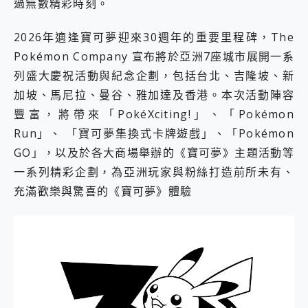
過無數精彩時刻。
2億 APO蔡司長焦神機降臨~ vivo X200 Pro、vivo X200 就是這麼好拍
EaseUS Vocal Remover 免費線上去聲器一鍵去除人聲 人聲 音樂分離 2024 消除人聲推薦
2026年適逢寶可夢迎來30週年的重要里程碑，The
3 個超值 MHN 飛人工具分享~~ iToolab AnyGo 魔物獵人 Now飛人 ios教學 不出門也可以到處走
Pokémon Company 宣布將於亞洲7座城市展開一系
Locawhere AnyTo 寶可夢飛人 AnyTo 不出門也可以飛遍全世界
小體積 40000mAh 超大容量 一次充5個設備 充好充滿 CUKTECH 酷態科 300W 微型充電站 開箱 評測
列盛大慶祝活動與紀念企劃，包括台北、吉隆坡、新
97.3% 恢復率，資料救援就是這麼簡單 EaseUS Data Recovery Wizard Free 18.0.0 業界最好的資料救援軟體
加坡、馬尼拉、曼谷、雅加達及香港。本次活動陣容
磁碟系統大風吹 有了 磁碟管理程式 EaseUS Partition Master 就是這麼簡單
豐富，將帶來「PokéXciting!」、「Pokémon
全新 SONY Xperia 1 VI 開箱! 相機實測! 長焦覆蓋更遠更清晰、2日長續航、頂尖影音娛樂效能~
Run」、 「寶可夢集換式卡牌遊戲」、「Pokémon
Xiaomi 14 Ultra 開箱 評測~ 有深度的 Leica 影像旗艦手機! 加碼小旗艦 Xiaomi 14 開箱 評測
vivo TWS 3e 真無線藍牙耳機智慧降噪升級、音質明亮溫潤，並支援雙設備連接~
GO」，以及於各大商場舉辦的《寶可夢》主題活動等
MSI Claw 掌機專屬配件包 來囉 完美保護 MSI Claw A1M-026TW 電競掌機
一系列精彩企劃，為亞洲玩家與粉絲打造前所未有、
人像旗艦 vivo V30 系列 開箱 評測! 首搭蔡司光學鏡頭、攝影棚級柔光環、拍攝功能最好玩的美拍神機 vivo V30 Pro
充滿歡樂與驚喜的《寶可夢》體驗
多個願望一次滿足 超強散熱 微星 MSI Claw A1M-026TW 電競掌機 開箱 評測
一吸完美對位 擁有超強吸力與超好用的隱磁支架 O-ONE MAG 最會吸的行動電源 開箱 評測
OPPO 哈蘇 300mm 專業增距鏡實測：Find X9 Ultra 光學長焦隨手拍，紀錄生活就是這麼簡單
Motorola edge 70 pro 及 moto g37 power上市，登錄在送飛利浦氣炸鍋
近八千元的 Soundcore Liberty 5 Pro Max，有螢幕的耳機會是智商稅嗎?
ASUS Pad 全面應援 Me Time，加碼愛奇藝黃金雙周卡體驗，專案價最低 NT$0 起