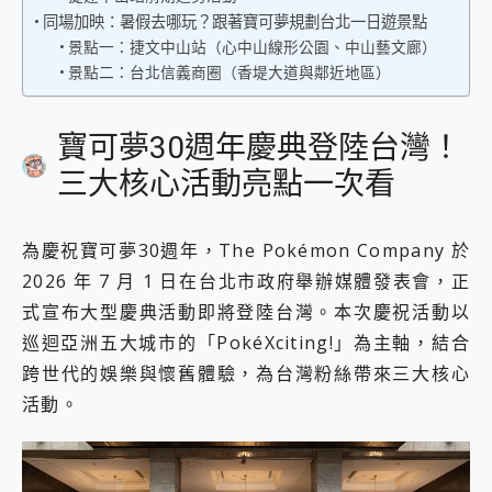
2億 APO蔡司長焦神機降臨~ vivo X200 Pro、vivo X200 就是這麼好拍
同場加映：暑假去哪玩？跟著寶可夢規劃台北一日遊景點
EaseUS Vocal Remover 免費線上去聲器一鍵去除人聲 人聲 音樂分離 2024 消除人聲推薦
景點一：捷文中山站（心中山線形公園、中山藝文廊）
3 個超值 MHN 飛人工具分享~~ iToolab AnyGo 魔物獵人 Now飛人 ios教學 不出門也可以到處走
景點二：台北信義商圈（香堤大道與鄰近地區）
Locawhere AnyTo 寶可夢飛人 AnyTo 不出門也可以飛遍全世界
小體積 40000mAh 超大容量 一次充5個設備 充好充滿 CUKTECH 酷態科 300W 微型充電站 開箱 評測
寶可夢30週年慶典登陸台灣！
97.3% 恢復率，資料救援就是這麼簡單 EaseUS Data Recovery Wizard Free 18.0.0 業界最好的資料救援軟體
磁碟系統大風吹 有了 磁碟管理程式 EaseUS Partition Master 就是這麼簡單
三大核心活動亮點一次看
全新 SONY Xperia 1 VI 開箱! 相機實測! 長焦覆蓋更遠更清晰、2日長續航、頂尖影音娛樂效能~
Xiaomi 14 Ultra 開箱 評測~ 有深度的 Leica 影像旗艦手機! 加碼小旗艦 Xiaomi 14 開箱 評測
vivo TWS 3e 真無線藍牙耳機智慧降噪升級、音質明亮溫潤，並支援雙設備連接~
為慶祝寶可夢30週年，The Pokémon Company 於
MSI Claw 掌機專屬配件包 來囉 完美保護 MSI Claw A1M-026TW 電競掌機
2026 年 7 月 1 日在台北市政府舉辦媒體發表會，正
人像旗艦 vivo V30 系列 開箱 評測! 首搭蔡司光學鏡頭、攝影棚級柔光環、拍攝功能最好玩的美拍神機 vivo V30 Pro
多個願望一次滿足 超強散熱 微星 MSI Claw A1M-026TW 電競掌機 開箱 評測
式宣布大型慶典活動即將登陸台灣。本次慶祝活動以
一吸完美對位 擁有超強吸力與超好用的隱磁支架 O-ONE MAG 最會吸的行動電源 開箱 評測
巡迴亞洲五大城市的「PokéXciting!」為主軸，結合
Motorola edge 70 pro 及 moto g37 power上市，登錄在送飛利浦氣炸鍋
跨世代的娛樂與懷舊體驗，為台灣粉絲帶來三大核心
近八千元的 Soundcore Liberty 5 Pro Max，有螢幕的耳機會是智商稅嗎?
活動。
ASUS Pad 全面應援 Me Time，加碼愛奇藝黃金雙周卡體驗，專案價最低 NT$0 起
榮耀 HONOR 600 Pro x MOLLY Limited Edition 限量版開賣，攜手味全龍進駐大巨蛋萬人盛典