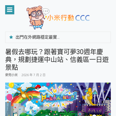
Skip
to
content
出門在外網路穩定最實在 「台灣大哥大」榮獲 4G/5G 在線率全球 NO.3 全台第一與全台六冠王實測心得，走到哪順到哪！
「AUSNAT R1 錄音卡」開箱評測~ 終結會議紀錄地獄，自動生成摘要報告，200+語言翻譯，旅遊最強搭檔。
CP 值天花板~ Bongcom BS5 足球君開箱~ 短焦投影機 3千元就能擁有！ 折扣碼在這～
暑假去哪玩？跟著寶可夢30週年慶
專為 PC上的 XBOX和掌機設計的 FireCuda X1070 SSD 固態硬碟開箱 評測
典，規劃捷運中山站、信義區一日遊
台灣製攝影機在這裡，100%全無線設計 SpotCam Solo Eco 太陽能防水雲端攝影機 SpotCam Solo 3 2.5K高畫質戶外攝影機 開箱 評測
電力超超超持久 MSI 微星 Prestige 14 AI+ D3MG-031TW 14吋 開箱評價，AI輕薄商務筆電 Copilot+ PC
景點
超懂拍、耐用 AI 街拍機~ realme 16 Pro 開箱評價~ 2 億畫素 LumaColor 影像、持久續航與 IP69K 高防護
麥兜小米
2026 年 7 月 2 日
防窺黑科技 Galaxy S26 Ultra系列保護貼怎麼選？imos AR 低反光玻璃、藍寶石鏡頭貼與軍規防摔殼完整開箱評價
AI 支付 一錶搞定大小事 Xiaomi Watch 5 開箱 評測
超驚艷 讓人一眼就愛上 LENOVO 聯想 Yoga Book 9 14吋 AI輕薄筆電 開箱 評測
美到讓人超想擁有 moto pad 60 系列 與 Moto | Swarovski razr 60 冰藍限定版本 開箱 評測
好用的 EaseUS Partition Master 讓您輕鬆的移除與格式化有防寫保護的隨身碟或SD卡
一鍵修復模糊影片、舊照的 AI 好幫手! VideoProc Converter AI 新版全解析 × 年末優惠，一篇全看懂
小朋友才做選擇 投影機 RGB藍牙音響 氛圍情境燈 我通通都要！ Starfish 2 幻彩膠囊投影機｜結合「 智慧投影 & 煥彩流動 」的沈浸式生活新體驗