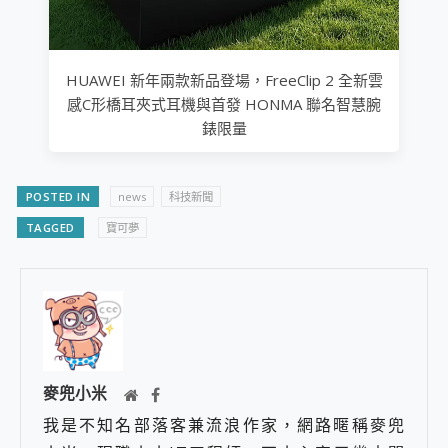
HUAWEI 新年兩款新品登場，FreeClip 2 全新雲
感C形橋耳夾式耳機與首發 HONMA 聯名智慧腕
錶限量
POSTED IN
news
科技新聞
TAGGED
寶可夢
麥兜小米
我是不知名部落客兼流浪作家，網路暱稱麥兜