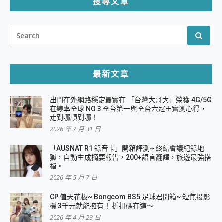
搜尋文章
SEARCH
FOR:
最新文章
出門在外網路穩定最實在 「台灣大哥大」榮獲 4G/5G
在線率全球 NO.3 全台第一與全台六冠王實測心得，
走到哪順到哪！
2026 年 7 月 31 日
「AUSNAT R1 錄音卡」開箱評測~ 終結會議紀錄地
獄，自動生成摘要報告，200+語言翻譯，旅遊最強搭
檔。
2026 年 5 月 7 日
CP 值天花板~ Bongcom BS5 足球君開箱~ 短焦投影
機 3千元就能擁有！ 折扣碼在這～
2026 年 4 月 23 日