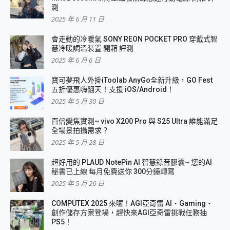
測
2025 年 6 月 11 日
會走動的冷暖氣 SONY REON POCKET PRO 穿戴式智
慧冷暖調溫裝置 開箱 評測
2025 年 6 月 6 日
寶可夢飛人外掛iToolab AnyGo全新升級，GO Fest
五折優惠嗨翻天！支援 iOS/Android！
2025 年 5 月 30 日
百倍變焦實測~ vivo X200 Pro 與 S25 Ultra 誰能滿足
全場景拍攝需求？
2025 年 5 月 28 日
超好用的 PLAUD NotePin AI 智慧錄音膠囊~ 您的AI
秘書已上線 每月免費送你 300分鐘轉寫
2025 年 5 月 26 日
COMPUTEX 2025 來囉！AGI亞奇雷 AI・Gaming・
創作儲存方案登場，趕快來AGI亞奇雷挑戰任務抽
PS5！