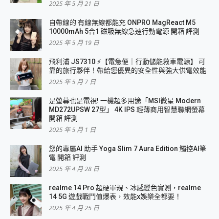
2025 年 5 月 21 日
自帶線的 有線無線都能充 ONPRO MagReact M5
10000mAh 5合1 磁吸無線急速行動電源 開箱 評測
2025 年 5 月 19 日
飛利浦 JS7310 ⚡【電急便｜行動儲能救車電源】 可
靠的旅行夥伴！帶給您優異的安全性與強大供電效能
2025 年 5 月 7 日
是螢幕也是電視! 一機超多用途「MSI微星 Modern
MD272UPSW 27型」 4K IPS 輕薄商用智慧聯網螢幕
開箱 評測
2025 年 5 月 1 日
您的專屬AI 助手 Yoga Slim 7 Aura Edition 觸控AI筆
電 開箱 評測
2025 年 4 月 28 日
realme 14 Pro 超硬軍規、冰感變色實測，realme
14 5G 遊戲戰鬥值爆表，效能x娛樂全都要！
2025 年 4 月 25 日