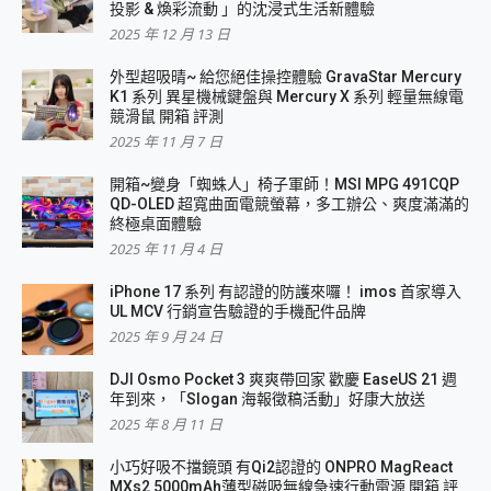
投影 & 煥彩流動 」的沈浸式生活新體驗
2025 年 12 月 13 日
外型超吸晴~ 給您絕佳操控體驗 GravaStar Mercury
K1 系列 異星機械鍵盤與 Mercury X 系列 輕量無線電
競滑鼠 開箱 評測
2025 年 11 月 7 日
開箱~變身「蜘蛛人」椅子軍師！MSI MPG 491CQP
QD-OLED 超寬曲面電競螢幕，多工辦公、爽度滿滿的
終極桌面體驗
2025 年 11 月 4 日
iPhone 17 系列 有認證的防護來囉！ imos 首家導入
UL MCV 行銷宣告驗證的手機配件品牌
2025 年 9 月 24 日
DJI Osmo Pocket 3 爽爽帶回家 歡慶 EaseUS 21 週
年到來，「Slogan 海報徵稿活動」好康大放送
2025 年 8 月 11 日
小巧好吸不擋鏡頭 有Qi2認證的 ONPRO MagReact
MXs2 5000mAh薄型磁吸無線急速行動電源 開箱 評