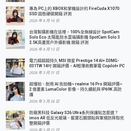
專為 PC上的 XBOX和掌機設計的 FireCuda X1070
SSD 固態硬碟開箱 評測
2026 年 4 月 16 日
台灣製攝影機在這裡，100%全無線設計 SpotCam
Solo Eco 太陽能防水雲端攝影機 SpotCam Solo 3
2.5K高畫質戶外攝影機 開箱 評測
2026 年 4 月 13 日
電力超超超持久 MSI 微星 Prestige 14 AI+ D3MG-
031TW 14吋 開箱評價，AI輕薄商務筆電 Copilot+ PC
2026 年 3 月 31 日
超懂拍、耐用 AI 街拍機~ realme 16 Pro 開箱評價~
2 億畫素 LumaColor 影像、持久續航與 IP69K 高防
護
2026 年 3 月 26 日
防窺黑科技 Galaxy S26 Ultra系列保護貼怎麼選？
imos AR 低反光玻璃、藍寶石鏡頭貼與軍規防摔殼完
整開箱評價
2026 年 3 月 21 日