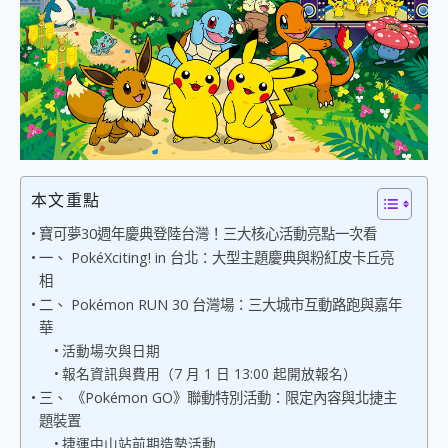
外型超吸晴~ 給您絕佳操控體驗 GravaStar Mercury K1 系列 異星機械鍵盤與 Mercury X 系列 輕量無線電競滑鼠 開箱 評測
開箱~變身「蜘蛛人」椅子軍師！MSI MPG 491CQP QD-OLED 超寬曲面電競螢幕，多工辦公、爽度滿滿的終極桌面體驗
iPhone 17 系列 有認證的防護來囉！ imos 首家導入 UL MCV 行銷宣告驗證的手機配件品牌
DJI Osmo Pocket 3 爽爽帶回家 歡慶 EaseUS 21 週年到來，「Slogan 海報徵稿活動」好康大放送
小巧好吸不擋鏡頭 有Qi2認證的 ONPRO MagReact MXs2 5000mAh薄型磁吸無線急速行動電源 開箱 評測
會走動的冷暖氣 SONY REON POCKET PRO 穿戴式智慧冷暖調溫裝置 開箱 評測
寶可夢飛人外掛iToolab AnyGo全新升級，GO Fest 五折優惠嗨翻天！支援 iOS/Android！
百倍變焦實測~ vivo X200 Pro 與 S25 Ultra 誰能滿足全場景拍攝需求？
超好用的 PLAUD NotePin AI 智慧錄音膠囊~ 您的AI 秘書已上線 每月免費送你 300分鐘轉寫
本文重點
COMPUTEX 2025 來囉！AGI亞奇雷 AI・Gaming・創作儲存方案登場，趕快來AGI亞奇雷挑戰任務抽 PS5！
自帶線的 有線無線都能充 ONPRO MagReact M5 10000mAh 5合1 磁吸無線急速行動電源 開箱 評測
寶可夢30週年慶典登陸台灣！三大核心活動亮點一次看
飛利浦 JS7310 ⚡【電急便｜行動儲能救車電源】 可靠的旅行夥伴！帶給您優異的安全性與強大供電效能
一、 PokéXciting! in 台北：大型主題慶典與粉紅皮卡丘亮
是螢幕也是電視! 一機超多用途「MSI微星 Modern MD272UPSW 27型」 4K IPS 輕薄商用智慧聯網螢幕 開箱 評測
相
您的專屬AI 助手 Yoga Slim 7 Aura Edition 觸控AI筆電 開箱 評測
二、 Pokémon RUN 30 台灣場：三大城市互動路跑與嘉年
realme 14 Pro 超硬軍規、冰感變色實測，realme 14 5G 遊戲戰鬥值爆表，效能x娛樂全都要！
華
iPhone、Apple Watch、AirPods耳機 三個設備充電一起搞定 ONPRO MagReact™ M3 3 in 1可攜摺疊無線充電器 開箱 評測
活動場次與日期
動靜皆宜「HUAWEI FreeArc」開放式耳掛耳機，無感配戴! 超穩超服貼，音質、通話也很優質
報名資訊與費用（7 月 1 日 13:00 起開放報名）
好玩好拍 vivo V50 ~ 口袋裡的 Zeiss 潮流攝影棚!
三、 《Pokémon GO》聯動特別活動：限定內容與北捷主
25種洗烘模式一機搞定! Roborock 衣莉莎白 H1 Neo分子篩洗脫烘 AI 滾筒洗衣機
題裝置
給 MSI Claw 系列電競掌機 最完美的家 MSI Nest Docking Station 掌機專屬擴充底座 開箱 評測
捷運中山站前期造勢活動
B&O 精品級音響! Home+ 中嘉寬頻 SoundBox 劇院串流盒 開箱 評測