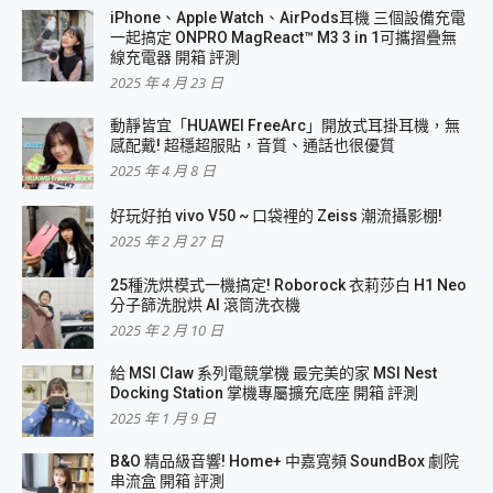
iPhone、Apple Watch、AirPods耳機 三個設備充電
一起搞定 ONPRO MagReact™ M3 3 in 1可攜摺疊無
線充電器 開箱 評測
2025 年 4 月 23 日
動靜皆宜「HUAWEI FreeArc」開放式耳掛耳機，無
感配戴! 超穩超服貼，音質、通話也很優質
2025 年 4 月 8 日
好玩好拍 vivo V50 ~ 口袋裡的 Zeiss 潮流攝影棚!
2025 年 2 月 27 日
25種洗烘模式一機搞定! Roborock 衣莉莎白 H1 Neo
分子篩洗脫烘 AI 滾筒洗衣機
2025 年 2 月 10 日
給 MSI Claw 系列電競掌機 最完美的家 MSI Nest
Docking Station 掌機專屬擴充底座 開箱 評測
2025 年 1 月 9 日
B&O 精品級音響! Home+ 中嘉寬頻 SoundBox 劇院
串流盒 開箱 評測