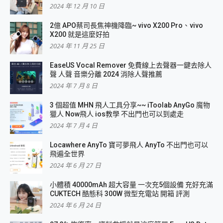
2024 年 12 月 10 日
2億 APO蔡司長焦神機降臨~ vivo X200 Pro、vivo
X200 就是這麼好拍
2024 年 11 月 25 日
EaseUS Vocal Remover 免費線上去聲器一鍵去除人
聲 人聲 音樂分離 2024 消除人聲推薦
2024 年 7 月 8 日
3 個超值 MHN 飛人工具分享~~ iToolab AnyGo 魔物
獵人 Now飛人 ios教學 不出門也可以到處走
2024 年 7 月 4 日
Locawhere AnyTo 寶可夢飛人 AnyTo 不出門也可以
飛遍全世界
2024 年 6 月 27 日
小體積 40000mAh 超大容量 一次充5個設備 充好充滿
CUKTECH 酷態科 300W 微型充電站 開箱 評測
2024 年 6 月 24 日