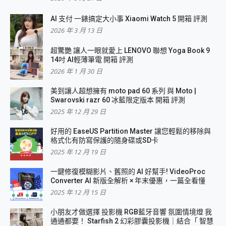
AI 支付 一錶搞定大小事 Xiaomi Watch 5 開箱 評測
2026 年 3 月 13 日
超驚艷 讓人一眼就愛上 LENOVO 聯想 Yoga Book 9
14吋 AI輕薄筆電 開箱 評測
2026 年 1 月 30 日
美到讓人超想擁有 moto pad 60 系列 與 Moto |
Swarovski razr 60 冰藍限定版本 開箱 評測
2025 年 12 月 29 日
好用的 EaseUS Partition Master 讓您輕鬆的移除與
格式化有防寫保護的隨身碟或SD卡
2025 年 12 月 19 日
一鍵修復模糊影片、舊照的 AI 好幫手! VideoProc
Converter AI 新版全解析 × 年末優惠，一篇全看懂
2025 年 12 月 15 日
小朋友才做選擇 投影機 RGB藍牙音響 氛圍情境燈 我
通通都要！ Starfish 2 幻彩膠囊投影機｜結合「 智慧