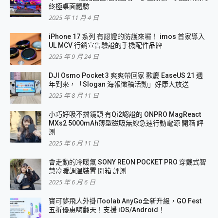
終極桌面體驗
2025 年 11 月 4 日
iPhone 17 系列 有認證的防護來囉！ imos 首家導入
UL MCV 行銷宣告驗證的手機配件品牌
2025 年 9 月 24 日
DJI Osmo Pocket 3 爽爽帶回家 歡慶 EaseUS 21 週
年到來，「Slogan 海報徵稿活動」好康大放送
2025 年 8 月 11 日
小巧好吸不擋鏡頭 有Qi2認證的 ONPRO MagReact
MXs2 5000mAh薄型磁吸無線急速行動電源 開箱 評
測
2025 年 6 月 11 日
會走動的冷暖氣 SONY REON POCKET PRO 穿戴式智
慧冷暖調溫裝置 開箱 評測
2025 年 6 月 6 日
寶可夢飛人外掛iToolab AnyGo全新升級，GO Fest
五折優惠嗨翻天！支援 iOS/Android！