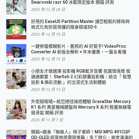
Swarovski razr 60 冰藍限定版本 開箱 評測
2025 年 12 月 29 日
好用的 EaseUS Partition Master 讓您輕鬆的移除與
格式化有防寫保護的隨身碟或SD卡
2025 年 12 月 19 日
一鍵修復模糊影片、舊照的 AI 好幫手! VideoProc
Converter AI 新版全解析 × 年末優惠，一篇全看懂
2025 年 12 月 15 日
小朋友才做選擇 投影機 RGB藍牙音響 氛圍情境燈 我
通通都要！ Starfish 2 幻彩膠囊投影機｜結合「 智慧
投影 & 煥彩流動 」的沈浸式生活新體驗
2025 年 12 月 13 日
外型超吸晴~ 給您絕佳操控體驗 GravaStar Mercury
K1 系列 異星機械鍵盤與 Mercury X 系列 輕量無線電
競滑鼠 開箱 評測
2025 年 11 月 7 日
開箱~變身「蜘蛛人」椅子軍師！MSI MPG 491CQP
QD-OLED 超寬曲面電競螢幕，多工辦公、爽度滿滿的