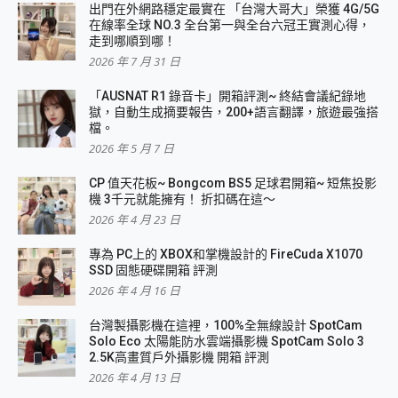
出門在外網路穩定最實在 「台灣大哥大」榮獲 4G/5G
在線率全球 NO.3 全台第一與全台六冠王實測心得，
走到哪順到哪！
2026 年 7 月 31 日
「AUSNAT R1 錄音卡」開箱評測~ 終結會議紀錄地
獄，自動生成摘要報告，200+語言翻譯，旅遊最強搭
檔。
2026 年 5 月 7 日
CP 值天花板~ Bongcom BS5 足球君開箱~ 短焦投影
機 3千元就能擁有！ 折扣碼在這～
2026 年 4 月 23 日
專為 PC上的 XBOX和掌機設計的 FireCuda X1070
SSD 固態硬碟開箱 評測
2026 年 4 月 16 日
台灣製攝影機在這裡，100%全無線設計 SpotCam
Solo Eco 太陽能防水雲端攝影機 SpotCam Solo 3
2.5K高畫質戶外攝影機 開箱 評測
2026 年 4 月 13 日