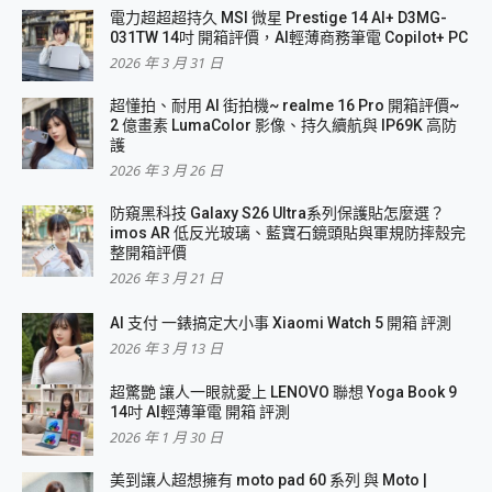
電力超超超持久 MSI 微星 Prestige 14 AI+ D3MG-
031TW 14吋 開箱評價，AI輕薄商務筆電 Copilot+ PC
2026 年 3 月 31 日
超懂拍、耐用 AI 街拍機~ realme 16 Pro 開箱評價~
2 億畫素 LumaColor 影像、持久續航與 IP69K 高防
護
2026 年 3 月 26 日
防窺黑科技 Galaxy S26 Ultra系列保護貼怎麼選？
imos AR 低反光玻璃、藍寶石鏡頭貼與軍規防摔殼完
整開箱評價
2026 年 3 月 21 日
AI 支付 一錶搞定大小事 Xiaomi Watch 5 開箱 評測
2026 年 3 月 13 日
超驚艷 讓人一眼就愛上 LENOVO 聯想 Yoga Book 9
14吋 AI輕薄筆電 開箱 評測
2026 年 1 月 30 日
美到讓人超想擁有 moto pad 60 系列 與 Moto |