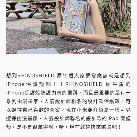
外型超吸晴~ 給您絕佳操控體驗 GravaStar Mercury K1 系列 異星機械鍵盤與 Mercury X 系列 輕量無線電競滑鼠 開箱 評測
開箱~變身「蜘蛛人」椅子軍師！MSI MPG 491CQP QD-OLED 超寬曲面電競螢幕，多工辦公、爽度滿滿的終極桌面體驗
iPhone 17 系列 有認證的防護來囉！ imos 首家導入 UL MCV 行銷宣告驗證的手機配件品牌
DJI Osmo Pocket 3 爽爽帶回家 歡慶 EaseUS 21 週年到來，「Slogan 海報徵稿活動」好康大放送
小巧好吸不擋鏡頭 有Qi2認證的 ONPRO MagReact MXs2 5000mAh薄型磁吸無線急速行動電源 開箱 評測
會走動的冷暖氣 SONY REON POCKET PRO 穿戴式智慧冷暖調溫裝置 開箱 評測
寶可夢飛人外掛iToolab AnyGo全新升級，GO Fest 五折優惠嗨翻天！支援 iOS/Android！
百倍變焦實測~ vivo X200 Pro 與 S25 Ultra 誰能滿足全場景拍攝需求？
超好用的 PLAUD NotePin AI 智慧錄音膠囊~ 您的AI 秘書已上線 每月免費送你 300分鐘轉寫
COMPUTEX 2025 來囉！AGI亞奇雷 AI・Gaming・創作儲存方案登場，趕快來AGI亞奇雷挑戰任務抽 PS5！
自帶線的 有線無線都能充 ONPRO MagReact M5 10000mAh 5合1 磁吸無線急速行動電源 開箱 評測
想到RHINOSHIELD 犀牛盾大家通常應該就是想到
飛利浦 JS7310 ⚡【電急便｜行動儲能救車電源】 可靠的旅行夥伴！帶給您優異的安全性與強大供電效能
是螢幕也是電視! 一機超多用途「MSI微星 Modern MD272UPSW 27型」 4K IPS 輕薄商用智慧聯網螢幕 開箱 評測
iPhone保護殼吧！！RHINOSHIELD 犀牛盾的
您的專屬AI 助手 Yoga Slim 7 Aura Edition 觸控AI筆電 開箱 評測
iPhone保護殼防護力真的很讚，而且最重要的是有一
realme 14 Pro 超硬軍規、冰感變色實測，realme 14 5G 遊戲戰鬥值爆表，效能x娛樂全都要！
系列由漫畫家、人氣設計師聯名的設計款保護殼，可
iPhone、Apple Watch、AirPods耳機 三個設備充電一起搞定 ONPRO MagReact™ M3 3 in 1可攜摺疊無線充電器 開箱 評測
動靜皆宜「HUAWEI FreeArc」開放式耳掛耳機，無感配戴! 超穩超服貼，音質、通話也很優質
以選擇自己喜歡的圖案，現在小米要介紹是一樣可以
好玩好拍 vivo V50 ~ 口袋裡的 Zeiss 潮流攝影棚!
選擇由漫畫家、人氣設計師聯名的設計款的iPad 保護
25種洗烘模式一機搞定! Roborock 衣莉莎白 H1 Neo分子篩洗脫烘 AI 滾筒洗衣機
殼，是不是很厲害啊，哈，現在就趕快來瞧瞧吧！
給 MSI Claw 系列電競掌機 最完美的家 MSI Nest Docking Station 掌機專屬擴充底座 開箱 評測
B&O 精品級音響! Home+ 中嘉寬頻 SoundBox 劇院串流盒 開箱 評測