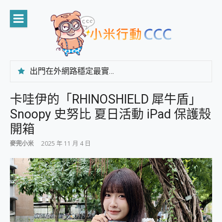
Skip
to
content
出門在外網路穩定最實在 「台灣大哥大」榮獲 4G/5G 在線率全球 NO.3 全台第一與全台六冠王實測心得，走到哪順到哪！
「AUSNAT R1 錄音卡」開箱評測~ 終結會議紀錄地獄，自動生成摘要報告，200+語言翻譯，旅遊最強搭檔。
CP 值天花板~ Bongcom BS5 足球君開箱~ 短焦投影機 3千元就能擁有！ 折扣碼在這～
卡哇伊的「RHINOSHIELD 犀牛盾」
專為 PC上的 XBOX和掌機設計的 FireCuda X1070 SSD 固態硬碟開箱 評測
Snoopy 史努比 夏日活動 iPad 保護殼
台灣製攝影機在這裡，100%全無線設計 SpotCam Solo Eco 太陽能防水雲端攝影機 SpotCam Solo 3 2.5K高畫質戶外攝影機 開箱 評測
電力超超超持久 MSI 微星 Prestige 14 AI+ D3MG-031TW 14吋 開箱評價，AI輕薄商務筆電 Copilot+ PC
開箱
超懂拍、耐用 AI 街拍機~ realme 16 Pro 開箱評價~ 2 億畫素 LumaColor 影像、持久續航與 IP69K 高防護
麥兜小米
2025 年 11 月 4 日
防窺黑科技 Galaxy S26 Ultra系列保護貼怎麼選？imos AR 低反光玻璃、藍寶石鏡頭貼與軍規防摔殼完整開箱評價
AI 支付 一錶搞定大小事 Xiaomi Watch 5 開箱 評測
超驚艷 讓人一眼就愛上 LENOVO 聯想 Yoga Book 9 14吋 AI輕薄筆電 開箱 評測
美到讓人超想擁有 moto pad 60 系列 與 Moto | Swarovski razr 60 冰藍限定版本 開箱 評測
好用的 EaseUS Partition Master 讓您輕鬆的移除與格式化有防寫保護的隨身碟或SD卡
一鍵修復模糊影片、舊照的 AI 好幫手! VideoProc Converter AI 新版全解析 × 年末優惠，一篇全看懂
小朋友才做選擇 投影機 RGB藍牙音響 氛圍情境燈 我通通都要！ Starfish 2 幻彩膠囊投影機｜結合「 智慧投影 & 煥彩流動 」的沈浸式生活新體驗