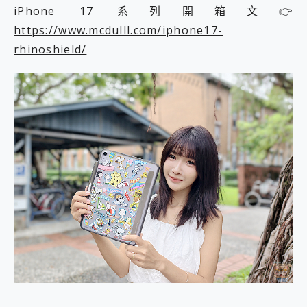
iPhone 17 系列開箱文👉
2億 APO蔡司長焦神機降臨~ vivo X200 Pro、vivo X200 就是這麼好拍
EaseUS Vocal Remover 免費線上去聲器一鍵去除人聲 人聲 音樂分離 2024 消除人聲推薦
https://www.mcdulll.com/iphone17-
3 個超值 MHN 飛人工具分享~~ iToolab AnyGo 魔物獵人 Now飛人 ios教學 不出門也可以到處走
rhinoshield/
Locawhere AnyTo 寶可夢飛人 AnyTo 不出門也可以飛遍全世界
小體積 40000mAh 超大容量 一次充5個設備 充好充滿 CUKTECH 酷態科 300W 微型充電站 開箱 評測
97.3% 恢復率，資料救援就是這麼簡單 EaseUS Data Recovery Wizard Free 18.0.0 業界最好的資料救援軟體
磁碟系統大風吹 有了 磁碟管理程式 EaseUS Partition Master 就是這麼簡單
全新 SONY Xperia 1 VI 開箱! 相機實測! 長焦覆蓋更遠更清晰、2日長續航、頂尖影音娛樂效能~
Xiaomi 14 Ultra 開箱 評測~ 有深度的 Leica 影像旗艦手機! 加碼小旗艦 Xiaomi 14 開箱 評測
vivo TWS 3e 真無線藍牙耳機智慧降噪升級、音質明亮溫潤，並支援雙設備連接~
MSI Claw 掌機專屬配件包 來囉 完美保護 MSI Claw A1M-026TW 電競掌機
人像旗艦 vivo V30 系列 開箱 評測! 首搭蔡司光學鏡頭、攝影棚級柔光環、拍攝功能最好玩的美拍神機 vivo V30 Pro
多個願望一次滿足 超強散熱 微星 MSI Claw A1M-026TW 電競掌機 開箱 評測
一吸完美對位 擁有超強吸力與超好用的隱磁支架 O-ONE MAG 最會吸的行動電源 開箱 評測
近八千元的 Soundcore Liberty 5 Pro Max，有螢幕的耳機會是智商稅嗎?
ASUS Pad 全面應援 Me Time，加碼愛奇藝黃金雙周卡體驗，專案價最低 NT$0 起
榮耀 HONOR 600 Pro x MOLLY Limited Edition 限量版開賣，攜手味全龍進駐大巨蛋萬人盛典
OPPO Reno16 系列銷售亮眼，攜手《Pingu™企鵝家族》推出限量聯名周邊