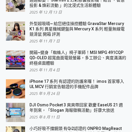
通通都要！ Starfish 2 幻彩膠囊投影機｜結合「 智慧
投影 & 煥彩流動 」的沈浸式生活新體驗
2025 年 12 月 13 日
外型超吸晴~ 給您絕佳操控體驗 GravaStar Mercury
K1 系列 異星機械鍵盤與 Mercury X 系列 輕量無線電
競滑鼠 開箱 評測
2025 年 11 月 7 日
開箱~變身「蜘蛛人」椅子軍師！MSI MPG 491CQP
QD-OLED 超寬曲面電競螢幕，多工辦公、爽度滿滿的
終極桌面體驗
2025 年 11 月 4 日
iPhone 17 系列 有認證的防護來囉！ imos 首家導入
UL MCV 行銷宣告驗證的手機配件品牌
2025 年 9 月 24 日
DJI Osmo Pocket 3 爽爽帶回家 歡慶 EaseUS 21 週
年到來，「Slogan 海報徵稿活動」好康大放送
2025 年 8 月 11 日
小巧好吸不擋鏡頭 有Qi2認證的 ONPRO MagReact