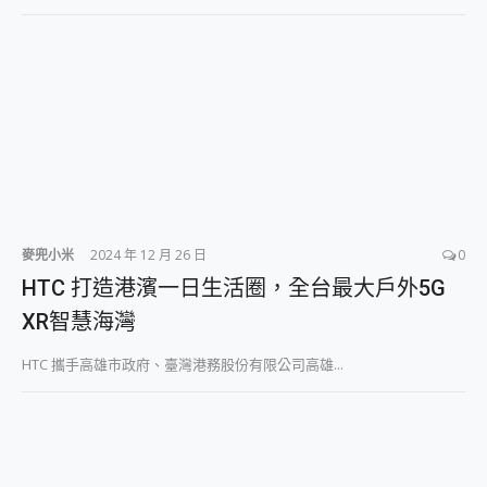
2億 APO蔡司長焦神機降臨~ vivo X200 Pro、vivo X200 就是這麼好拍
EaseUS Vocal Remover 免費線上去聲器一鍵去除人聲 人聲 音樂分離 2024 消除人聲推薦
3 個超值 MHN 飛人工具分享~~ iToolab AnyGo 魔物獵人 Now飛人 ios教學 不出門也可以到處走
Locawhere AnyTo 寶可夢飛人 AnyTo 不出門也可以飛遍全世界
小體積 40000mAh 超大容量 一次充5個設備 充好充滿 CUKTECH 酷態科 300W 微型充電站 開箱 評測
97.3% 恢復率，資料救援就是這麼簡單 EaseUS Data Recovery Wizard Free 18.0.0 業界最好的資料救援軟體
磁碟系統大風吹 有了 磁碟管理程式 EaseUS Partition Master 就是這麼簡單
全新 SONY Xperia 1 VI 開箱! 相機實測! 長焦覆蓋更遠更清晰、2日長續航、頂尖影音娛樂效能~
Xiaomi 14 Ultra 開箱 評測~ 有深度的 Leica 影像旗艦手機! 加碼小旗艦 Xiaomi 14 開箱 評測
vivo TWS 3e 真無線藍牙耳機智慧降噪升級、音質明亮溫潤，並支援雙設備連接~
麥兜小米
2024 年 12 月 26 日
0
MSI Claw 掌機專屬配件包 來囉 完美保護 MSI Claw A1M-026TW 電競掌機
人像旗艦 vivo V30 系列 開箱 評測! 首搭蔡司光學鏡頭、攝影棚級柔光環、拍攝功能最好玩的美拍神機 vivo V30 Pro
HTC 打造港濱一日生活圈，全台最大戶外5G
多個願望一次滿足 超強散熱 微星 MSI Claw A1M-026TW 電競掌機 開箱 評測
XR智慧海灣
一吸完美對位 擁有超強吸力與超好用的隱磁支架 O-ONE MAG 最會吸的行動電源 開箱 評測
OPPO 哈蘇 300mm 專業增距鏡實測：Find X9 Ultra 光學長焦隨手拍，紀錄生活就是這麼簡單
HTC 攜手高雄市政府、臺灣港務股份有限公司高雄...
Motorola edge 70 pro 及 moto g37 power上市，登錄在送飛利浦氣炸鍋
近八千元的 Soundcore Liberty 5 Pro Max，有螢幕的耳機會是智商稅嗎?
ASUS Pad 全面應援 Me Time，加碼愛奇藝黃金雙周卡體驗，專案價最低 NT$0 起