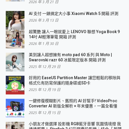
2026 年 3 月 21 日
AI 支付 一錶搞定大小事 Xiaomi Watch 5 開箱 評測
2026 年 3 月 13 日
超驚艷 讓人一眼就愛上 LENOVO 聯想 Yoga Book 9
14吋 AI輕薄筆電 開箱 評測
2026 年 1 月 30 日
美到讓人超想擁有 moto pad 60 系列 與 Moto |
Swarovski razr 60 冰藍限定版本 開箱 評測
2025 年 12 月 29 日
好用的 EaseUS Partition Master 讓您輕鬆的移除與
格式化有防寫保護的隨身碟或SD卡
2025 年 12 月 19 日
一鍵修復模糊影片、舊照的 AI 好幫手! VideoProc
Converter AI 新版全解析 × 年末優惠，一篇全看懂
2025 年 12 月 15 日
小朋友才做選擇 投影機 RGB藍牙音響 氛圍情境燈 我