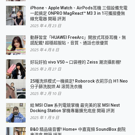
iPhone、Apple Watch、AirPods耳機 三個設備充電
一起搞定 ONPRO MagReact™ M3 3 in 1可攜摺疊無
線充電器 開箱 評測
2025 年 4 月 23 日
動靜皆宜「HUAWEI FreeArc」開放式耳掛耳機，無
感配戴! 超穩超服貼，音質、通話也很優質
2025 年 4 月 8 日
好玩好拍 vivo V50 ~ 口袋裡的 Zeiss 潮流攝影棚!
2025 年 2 月 27 日
25種洗烘模式一機搞定! Roborock 衣莉莎白 H1 Neo
分子篩洗脫烘 AI 滾筒洗衣機
2025 年 2 月 10 日
給 MSI Claw 系列電競掌機 最完美的家 MSI Nest
Docking Station 掌機專屬擴充底座 開箱 評測
2025 年 1 月 9 日
B&O 精品級音響! Home+ 中嘉寬頻 SoundBox 劇院
串流盒 開箱 評測