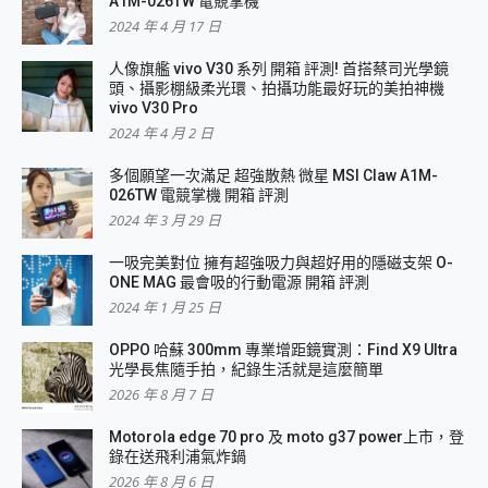
A1M-026TW 電競掌機
2024 年 4 月 17 日
人像旗艦 vivo V30 系列 開箱 評測! 首搭蔡司光學鏡
頭、攝影棚級柔光環、拍攝功能最好玩的美拍神機
vivo V30 Pro
2024 年 4 月 2 日
多個願望一次滿足 超強散熱 微星 MSI Claw A1M-
026TW 電競掌機 開箱 評測
2024 年 3 月 29 日
一吸完美對位 擁有超強吸力與超好用的隱磁支架 O-
ONE MAG 最會吸的行動電源 開箱 評測
2024 年 1 月 25 日
OPPO 哈蘇 300mm 專業增距鏡實測：Find X9 Ultra
光學長焦隨手拍，紀錄生活就是這麼簡單
2026 年 8 月 7 日
Motorola edge 70 pro 及 moto g37 power上市，登
錄在送飛利浦氣炸鍋
2026 年 8 月 6 日