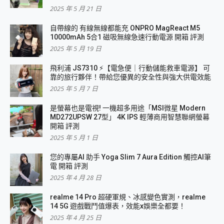
2025 年 5 月 21 日
自帶線的 有線無線都能充 ONPRO MagReact M5
10000mAh 5合1 磁吸無線急速行動電源 開箱 評測
2025 年 5 月 19 日
飛利浦 JS7310 ⚡【電急便｜行動儲能救車電源】 可
靠的旅行夥伴！帶給您優異的安全性與強大供電效能
2025 年 5 月 7 日
是螢幕也是電視! 一機超多用途「MSI微星 Modern
MD272UPSW 27型」 4K IPS 輕薄商用智慧聯網螢幕
開箱 評測
2025 年 5 月 1 日
您的專屬AI 助手 Yoga Slim 7 Aura Edition 觸控AI筆
電 開箱 評測
2025 年 4 月 28 日
realme 14 Pro 超硬軍規、冰感變色實測，realme
14 5G 遊戲戰鬥值爆表，效能x娛樂全都要！
2025 年 4 月 25 日