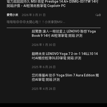
電力超超超持久 MSI 微星 Prestige 14 AI+ D3MG-031TW 14吋
開箱評價，AI輕薄商務筆電 Copilot+ PC
麥兜小米
2026 年 3 月 31 日
0
哇哇哇😍😍😍太開心啦！！小米拿到MSI ...
超驚艷 讓人一眼就愛上 LENOVO 聯想 Yoga
Book 9 14吋 AI輕薄筆電 開箱 評測
2026 年 1 月 30 日
翻轉未來 LENOVO Yoga 7 2-in-1 14ILL10 14
吋AI觸控輕薄OLED筆電 開箱 評測
2025 年 6 月 26 日
您的專屬AI 助手 Yoga Slim 7 Aura Edition 觸
控AI筆電 開箱 評測
2025 年 4 月 28 日