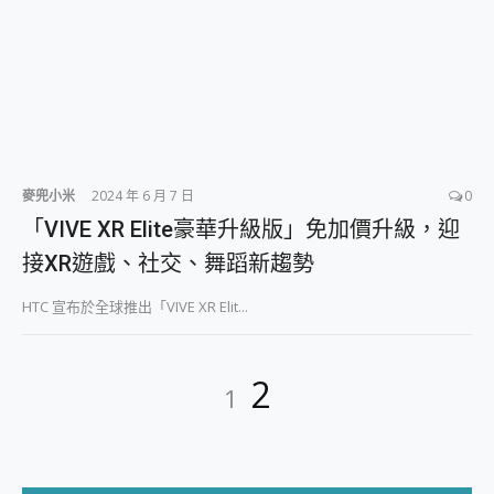
麥兜小米
2024 年 6 月 7 日
0
「VIVE XR Elite豪華升級版」免加價升級，迎
接XR遊戲、社交、舞蹈新趨勢
HTC 宣布於全球推出「VIVE XR Elit...
文
Page
Page
2
1
章
分