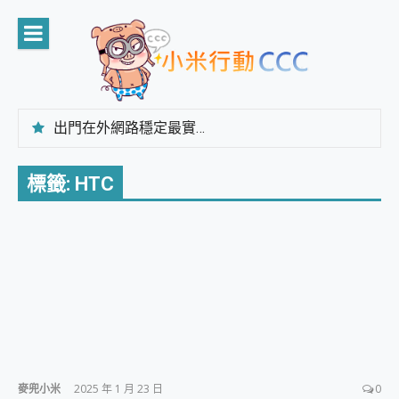
Skip
to
content
出門在外網路穩定最實在 「台灣大哥大」榮獲 4G/5G 在線率全球 NO.3 全台第一與全台六冠王實測心得，走到哪順到哪！
「AUSNAT R1 錄音卡」開箱評測~ 終結會議紀錄地獄，自動生成摘要報告，200+語言翻譯，旅遊最強搭檔。
CP 值天花板~ Bongcom BS5 足球君開箱~ 短焦投影機 3千元就能擁有！ 折扣碼在這～
標籤:
HTC
專為 PC上的 XBOX和掌機設計的 FireCuda X1070 SSD 固態硬碟開箱 評測
台灣製攝影機在這裡，100%全無線設計 SpotCam Solo Eco 太陽能防水雲端攝影機 SpotCam Solo 3 2.5K高畫質戶外攝影機 開箱 評測
電力超超超持久 MSI 微星 Prestige 14 AI+ D3MG-031TW 14吋 開箱評價，AI輕薄商務筆電 Copilot+ PC
超懂拍、耐用 AI 街拍機~ realme 16 Pro 開箱評價~ 2 億畫素 LumaColor 影像、持久續航與 IP69K 高防護
防窺黑科技 Galaxy S26 Ultra系列保護貼怎麼選？imos AR 低反光玻璃、藍寶石鏡頭貼與軍規防摔殼完整開箱評價
AI 支付 一錶搞定大小事 Xiaomi Watch 5 開箱 評測
超驚艷 讓人一眼就愛上 LENOVO 聯想 Yoga Book 9 14吋 AI輕薄筆電 開箱 評測
美到讓人超想擁有 moto pad 60 系列 與 Moto | Swarovski razr 60 冰藍限定版本 開箱 評測
好用的 EaseUS Partition Master 讓您輕鬆的移除與格式化有防寫保護的隨身碟或SD卡
一鍵修復模糊影片、舊照的 AI 好幫手! VideoProc Converter AI 新版全解析 × 年末優惠，一篇全看懂
小朋友才做選擇 投影機 RGB藍牙音響 氛圍情境燈 我通通都要！ Starfish 2 幻彩膠囊投影機｜結合「 智慧投影 & 煥彩流動 」的沈浸式生活新體驗
麥兜小米
2025 年 1 月 23 日
0