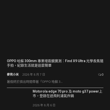
OPPO 哈蘇 300mm 專業增距鏡實測：Find X9 Ultra 光學長焦隨
手拍，紀錄生活就是這麼簡單
麥兜小米
2026 年 8 月 7 日
0
暑假終於擠出時間帶著「OPPO 哈蘇 3...
Motorola edge 70 pro 及 moto g37 power上
市，登錄在送飛利浦氣炸鍋
2026 年 8 月 6 日