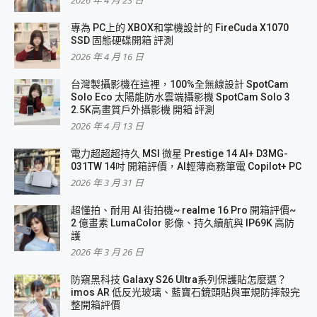
2026 年 4 月 23 日
專為 PC上的 XBOX和掌機設計的 FireCuda X1070
SSD 固態硬碟開箱 評測
2026 年 4 月 16 日
台灣製攝影機在這裡，100%全無線設計 SpotCam
Solo Eco 太陽能防水雲端攝影機 SpotCam Solo 3
2.5K高畫質戶外攝影機 開箱 評測
2026 年 4 月 13 日
電力超超超持久 MSI 微星 Prestige 14 AI+ D3MG-
031TW 14吋 開箱評價，AI輕薄商務筆電 Copilot+ PC
2026 年 3 月 31 日
超懂拍、耐用 AI 街拍機~ realme 16 Pro 開箱評價~
2 億畫素 LumaColor 影像、持久續航與 IP69K 高防
護
2026 年 3 月 26 日
防窺黑科技 Galaxy S26 Ultra系列保護貼怎麼選？
imos AR 低反光玻璃、藍寶石鏡頭貼與軍規防摔殼完
整開箱評價