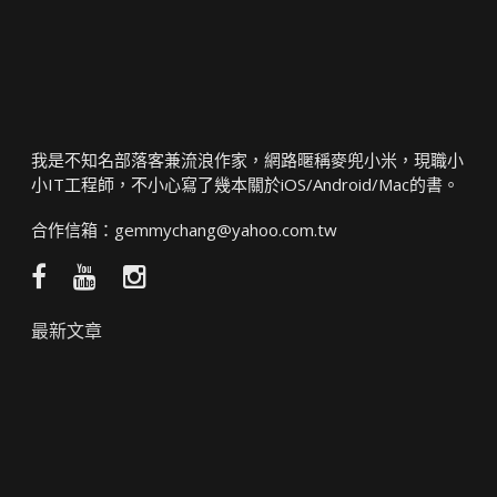
我是不知名部落客兼流浪作家，網路暱稱麥兜小米，現職小
小IT工程師，不小心寫了幾本關於iOS/Android/Mac的書。
合作信箱：
gemmychang@yahoo.com.tw
Facebook
YouTube
Instagram
粉
頻
絲
道
最新文章
團