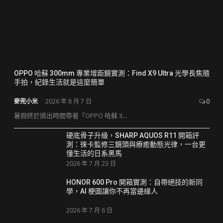
OPPO 哈蘇 300mm 專業增距鏡實測：Find X9 Ultra 光學長焦隨
手拍，紀錄生活就是這麼簡單
麥兜小米
2026 年 8 月 7 日
0
暑假終於擠出時間帶著「OPPO 哈蘇 3...
硬底骨子升級，SHARP AQUOS R11 開箱評
測：徠卡監修三鏡頭與療癒動態光律，一台更
懂生活的日系黑馬
2026 年 7 月 23 日
HONOR 600 Pro 開箱實測：自帶絕技的新同
學，AI 梗圖讓你不再當邊緣人
2026 年 7 月 6 日