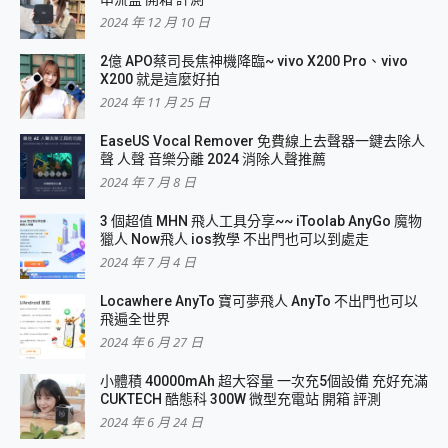
2024 年 12 月 10 日
2億 APO蔡司長焦神機降臨~ vivo X200 Pro、vivo
X200 就是這麼好拍
2024 年 11 月 25 日
EaseUS Vocal Remover 免費線上去聲器一鍵去除人
聲 人聲 音樂分離 2024 消除人聲推薦
2024 年 7 月 8 日
3 個超值 MHN 飛人工具分享~~ iToolab AnyGo 魔物
獵人 Now飛人 ios教學 不出門也可以到處走
2024 年 7 月 4 日
Locawhere AnyTo 寶可夢飛人 AnyTo 不出門也可以
飛遍全世界
2024 年 6 月 27 日
小體積 40000mAh 超大容量 一次充5個設備 充好充滿
CUKTECH 酷態科 300W 微型充電站 開箱 評測
2024 年 6 月 24 日