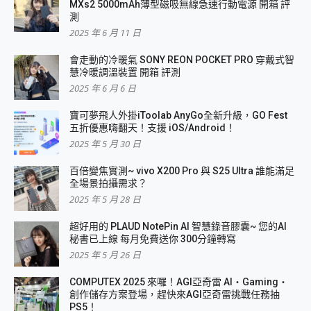
MXs2 5000mAh薄型磁吸無線急速行動電源 開箱 評
測
2025 年 6 月 11 日
會走動的冷暖氣 SONY REON POCKET PRO 穿戴式智
慧冷暖調溫裝置 開箱 評測
2025 年 6 月 6 日
寶可夢飛人外掛iToolab AnyGo全新升級，GO Fest
五折優惠嗨翻天！支援 iOS/Android！
2025 年 5 月 30 日
百倍變焦實測~ vivo X200 Pro 與 S25 Ultra 誰能滿足
全場景拍攝需求？
2025 年 5 月 28 日
超好用的 PLAUD NotePin AI 智慧錄音膠囊~ 您的AI
秘書已上線 每月免費送你 300分鐘轉寫
2025 年 5 月 26 日
COMPUTEX 2025 來囉！AGI亞奇雷 AI・Gaming・
創作儲存方案登場，趕快來AGI亞奇雷挑戰任務抽
PS5！