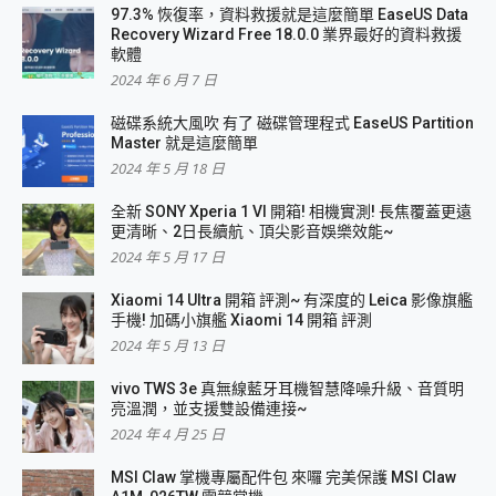
97.3% 恢復率，資料救援就是這麼簡單 EaseUS Data
Recovery Wizard Free 18.0.0 業界最好的資料救援
軟體
2024 年 6 月 7 日
磁碟系統大風吹 有了 磁碟管理程式 EaseUS Partition
Master 就是這麼簡單
2024 年 5 月 18 日
全新 SONY Xperia 1 VI 開箱! 相機實測! 長焦覆蓋更遠
更清晰、2日長續航、頂尖影音娛樂效能~
2024 年 5 月 17 日
Xiaomi 14 Ultra 開箱 評測~ 有深度的 Leica 影像旗艦
手機! 加碼小旗艦 Xiaomi 14 開箱 評測
2024 年 5 月 13 日
vivo TWS 3e 真無線藍牙耳機智慧降噪升級、音質明
亮溫潤，並支援雙設備連接~
2024 年 4 月 25 日
MSI Claw 掌機專屬配件包 來囉 完美保護 MSI Claw