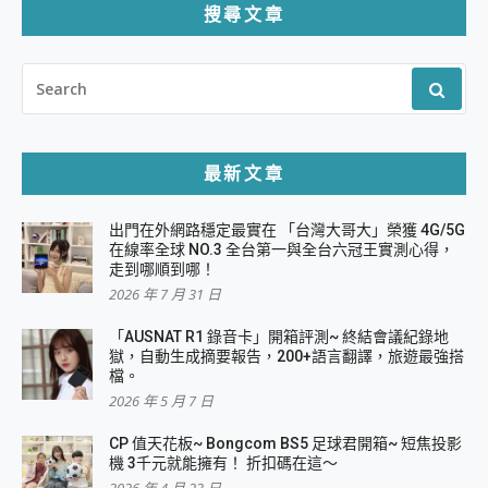
頁
搜尋文章
SEARCH
FOR:
最新文章
出門在外網路穩定最實在 「台灣大哥大」榮獲 4G/5G
在線率全球 NO.3 全台第一與全台六冠王實測心得，
走到哪順到哪！
2026 年 7 月 31 日
「AUSNAT R1 錄音卡」開箱評測~ 終結會議紀錄地
獄，自動生成摘要報告，200+語言翻譯，旅遊最強搭
檔。
2026 年 5 月 7 日
CP 值天花板~ Bongcom BS5 足球君開箱~ 短焦投影
機 3千元就能擁有！ 折扣碼在這～