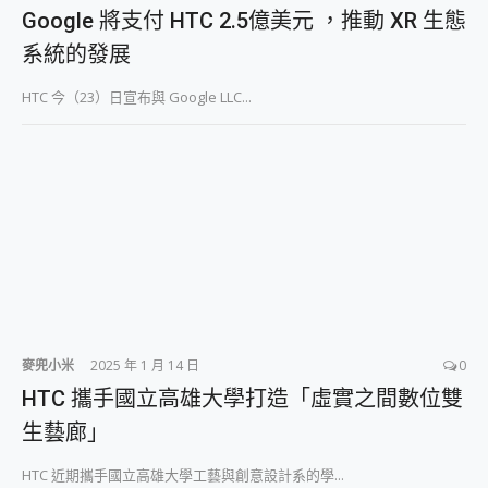
外型超吸晴~ 給您絕佳操控體驗 GravaStar Mercury K1 系列 異星機械鍵盤與 Mercury X 系列 輕量無線電競滑鼠 開箱 評測
Google 將支付 HTC 2.5億美元 ，推動 XR 生態
開箱~變身「蜘蛛人」椅子軍師！MSI MPG 491CQP QD-OLED 超寬曲面電競螢幕，多工辦公、爽度滿滿的終極桌面體驗
系統的發展
iPhone 17 系列 有認證的防護來囉！ imos 首家導入 UL MCV 行銷宣告驗證的手機配件品牌
DJI Osmo Pocket 3 爽爽帶回家 歡慶 EaseUS 21 週年到來，「Slogan 海報徵稿活動」好康大放送
HTC 今（23）日宣布與 Google LLC...
小巧好吸不擋鏡頭 有Qi2認證的 ONPRO MagReact MXs2 5000mAh薄型磁吸無線急速行動電源 開箱 評測
會走動的冷暖氣 SONY REON POCKET PRO 穿戴式智慧冷暖調溫裝置 開箱 評測
寶可夢飛人外掛iToolab AnyGo全新升級，GO Fest 五折優惠嗨翻天！支援 iOS/Android！
百倍變焦實測~ vivo X200 Pro 與 S25 Ultra 誰能滿足全場景拍攝需求？
超好用的 PLAUD NotePin AI 智慧錄音膠囊~ 您的AI 秘書已上線 每月免費送你 300分鐘轉寫
COMPUTEX 2025 來囉！AGI亞奇雷 AI・Gaming・創作儲存方案登場，趕快來AGI亞奇雷挑戰任務抽 PS5！
自帶線的 有線無線都能充 ONPRO MagReact M5 10000mAh 5合1 磁吸無線急速行動電源 開箱 評測
飛利浦 JS7310 ⚡【電急便｜行動儲能救車電源】 可靠的旅行夥伴！帶給您優異的安全性與強大供電效能
是螢幕也是電視! 一機超多用途「MSI微星 Modern MD272UPSW 27型」 4K IPS 輕薄商用智慧聯網螢幕 開箱 評測
您的專屬AI 助手 Yoga Slim 7 Aura Edition 觸控AI筆電 開箱 評測
realme 14 Pro 超硬軍規、冰感變色實測，realme 14 5G 遊戲戰鬥值爆表，效能x娛樂全都要！
iPhone、Apple Watch、AirPods耳機 三個設備充電一起搞定 ONPRO MagReact™ M3 3 in 1可攜摺疊無線充電器 開箱 評測
麥兜小米
2025 年 1 月 14 日
0
動靜皆宜「HUAWEI FreeArc」開放式耳掛耳機，無感配戴! 超穩超服貼，音質、通話也很優質
HTC 攜手國立高雄大學打造「虛實之間數位雙
好玩好拍 vivo V50 ~ 口袋裡的 Zeiss 潮流攝影棚!
生藝廊」
25種洗烘模式一機搞定! Roborock 衣莉莎白 H1 Neo分子篩洗脫烘 AI 滾筒洗衣機
給 MSI Claw 系列電競掌機 最完美的家 MSI Nest Docking Station 掌機專屬擴充底座 開箱 評測
HTC 近期攜手國立高雄大學工藝與創意設計系的學...
B&O 精品級音響! Home+ 中嘉寬頻 SoundBox 劇院串流盒 開箱 評測