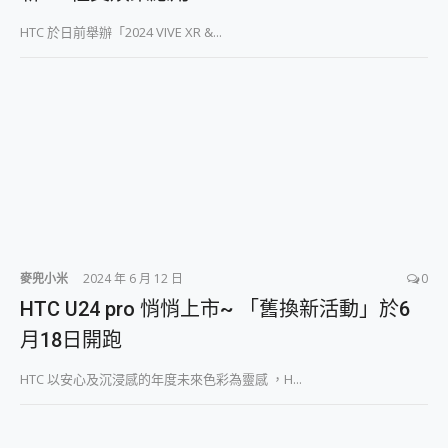
HTC 於日前舉辦「2024 VIVE XR &...
麥兜小米
2024 年 6 月 12 日
0
HTC U24 pro 悄悄上市~ 「舊換新活動」於6
月18日開跑
HTC 以安心及沉浸感的年度未來色彩為靈感 ，H...