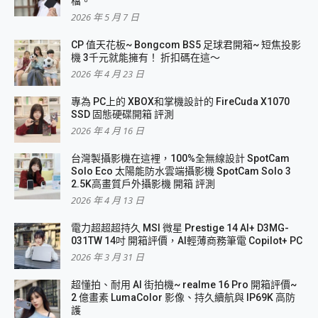
檔。
2026 年 5 月 7 日
CP 值天花板~ Bongcom BS5 足球君開箱~ 短焦投影
機 3千元就能擁有！ 折扣碼在這～
2026 年 4 月 23 日
專為 PC上的 XBOX和掌機設計的 FireCuda X1070
SSD 固態硬碟開箱 評測
2026 年 4 月 16 日
台灣製攝影機在這裡，100%全無線設計 SpotCam
Solo Eco 太陽能防水雲端攝影機 SpotCam Solo 3
2.5K高畫質戶外攝影機 開箱 評測
2026 年 4 月 13 日
電力超超超持久 MSI 微星 Prestige 14 AI+ D3MG-
031TW 14吋 開箱評價，AI輕薄商務筆電 Copilot+ PC
2026 年 3 月 31 日
超懂拍、耐用 AI 街拍機~ realme 16 Pro 開箱評價~
2 億畫素 LumaColor 影像、持久續航與 IP69K 高防
護