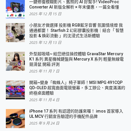
一鍵修復模糊影片、舊照的 AI 好幫手! VideoProc
Converter AI 新版全解析 × 年末優惠，一篇全看懂
2025 年 12 月 15 日
小朋友才做選擇 投影機 RGB藍牙音響 氛圍情境燈 我
通通都要！ Starfish 2 幻彩膠囊投影機｜結合「 智慧
投影 & 煥彩流動 」的沈浸式生活新體驗
2025 年 12 月 13 日
外型超吸晴~ 給您絕佳操控體驗 GravaStar Mercury
K1 系列 異星機械鍵盤與 Mercury X 系列 輕量無線電
競滑鼠 開箱 評測
2025 年 11 月 7 日
開箱~變身「蜘蛛人」椅子軍師！MSI MPG 491CQP
QD-OLED 超寬曲面電競螢幕，多工辦公、爽度滿滿的
終極桌面體驗
2025 年 11 月 4 日
iPhone 17 系列 有認證的防護來囉！ imos 首家導入
UL MCV 行銷宣告驗證的手機配件品牌
2025 年 9 月 24 日