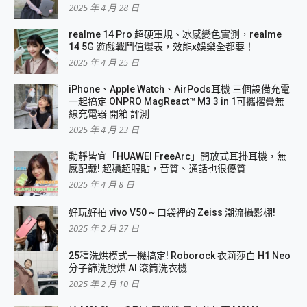
2025 年 4 月 28 日
realme 14 Pro 超硬軍規、冰感變色實測，realme
14 5G 遊戲戰鬥值爆表，效能x娛樂全都要！
2025 年 4 月 25 日
iPhone、Apple Watch、AirPods耳機 三個設備充電
一起搞定 ONPRO MagReact™ M3 3 in 1可攜摺疊無
線充電器 開箱 評測
2025 年 4 月 23 日
動靜皆宜「HUAWEI FreeArc」開放式耳掛耳機，無
感配戴! 超穩超服貼，音質、通話也很優質
2025 年 4 月 8 日
好玩好拍 vivo V50 ~ 口袋裡的 Zeiss 潮流攝影棚!
2025 年 2 月 27 日
25種洗烘模式一機搞定! Roborock 衣莉莎白 H1 Neo
分子篩洗脫烘 AI 滾筒洗衣機
2025 年 2 月 10 日