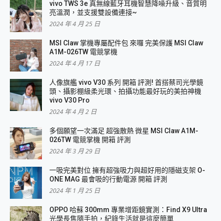
vivo TWS 3e 真無線藍牙耳機智慧降噪升級、音質明
亮溫潤，並支援雙設備連接~
2024 年 4 月 25 日
MSI Claw 掌機專屬配件包 來囉 完美保護 MSI Claw
A1M-026TW 電競掌機
2024 年 4 月 17 日
人像旗艦 vivo V30 系列 開箱 評測! 首搭蔡司光學鏡
頭、攝影棚級柔光環、拍攝功能最好玩的美拍神機
vivo V30 Pro
2024 年 4 月 2 日
多個願望一次滿足 超強散熱 微星 MSI Claw A1M-
026TW 電競掌機 開箱 評測
2024 年 3 月 29 日
一吸完美對位 擁有超強吸力與超好用的隱磁支架 O-
ONE MAG 最會吸的行動電源 開箱 評測
2024 年 1 月 25 日
OPPO 哈蘇 300mm 專業增距鏡實測：Find X9 Ultra
光學長焦隨手拍，紀錄生活就是這麼簡單