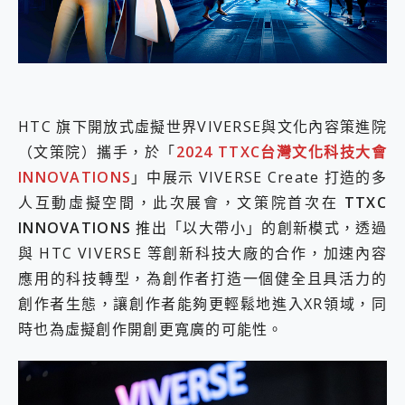
外型超吸晴~ 給您絕佳操控體驗 GravaStar Mercury K1 系列 異星機械鍵盤與 Mercury X 系列 輕量無線電競滑鼠 開箱 評測
開箱~變身「蜘蛛人」椅子軍師！MSI MPG 491CQP QD-OLED 超寬曲面電競螢幕，多工辦公、爽度滿滿的終極桌面體驗
iPhone 17 系列 有認證的防護來囉！ imos 首家導入 UL MCV 行銷宣告驗證的手機配件品牌
DJI Osmo Pocket 3 爽爽帶回家 歡慶 EaseUS 21 週年到來，「Slogan 海報徵稿活動」好康大放送
小巧好吸不擋鏡頭 有Qi2認證的 ONPRO MagReact MXs2 5000mAh薄型磁吸無線急速行動電源 開箱 評測
會走動的冷暖氣 SONY REON POCKET PRO 穿戴式智慧冷暖調溫裝置 開箱 評測
寶可夢飛人外掛iToolab AnyGo全新升級，GO Fest 五折優惠嗨翻天！支援 iOS/Android！
HTC 旗下開放式虛擬世界VIVERSE與文化內容策進院
百倍變焦實測~ vivo X200 Pro 與 S25 Ultra 誰能滿足全場景拍攝需求？
（文策院）攜手，於「
2024 TTXC台灣文化科技大會
超好用的 PLAUD NotePin AI 智慧錄音膠囊~ 您的AI 秘書已上線 每月免費送你 300分鐘轉寫
INNOVATIONS
」中展示 VIVERSE Create 打造的多
COMPUTEX 2025 來囉！AGI亞奇雷 AI・Gaming・創作儲存方案登場，趕快來AGI亞奇雷挑戰任務抽 PS5！
人互動虛擬空間，此次展會，文策院首次在
TTXC
自帶線的 有線無線都能充 ONPRO MagReact M5 10000mAh 5合1 磁吸無線急速行動電源 開箱 評測
飛利浦 JS7310 ⚡【電急便｜行動儲能救車電源】 可靠的旅行夥伴！帶給您優異的安全性與強大供電效能
INNOVATIONS
推出「以大帶小」的創新模式，透過
是螢幕也是電視! 一機超多用途「MSI微星 Modern MD272UPSW 27型」 4K IPS 輕薄商用智慧聯網螢幕 開箱 評測
與 HTC VIVERSE 等創新科技大廠的合作，加速內容
您的專屬AI 助手 Yoga Slim 7 Aura Edition 觸控AI筆電 開箱 評測
應用的科技轉型，為創作者打造一個健全且具活力的
realme 14 Pro 超硬軍規、冰感變色實測，realme 14 5G 遊戲戰鬥值爆表，效能x娛樂全都要！
iPhone、Apple Watch、AirPods耳機 三個設備充電一起搞定 ONPRO MagReact™ M3 3 in 1可攜摺疊無線充電器 開箱 評測
創作者生態，讓創作者能夠更輕鬆地進入XR領域，同
動靜皆宜「HUAWEI FreeArc」開放式耳掛耳機，無感配戴! 超穩超服貼，音質、通話也很優質
時也為虛擬創作開創更寬廣的可能性。
好玩好拍 vivo V50 ~ 口袋裡的 Zeiss 潮流攝影棚!
25種洗烘模式一機搞定! Roborock 衣莉莎白 H1 Neo分子篩洗脫烘 AI 滾筒洗衣機
給 MSI Claw 系列電競掌機 最完美的家 MSI Nest Docking Station 掌機專屬擴充底座 開箱 評測
B&O 精品級音響! Home+ 中嘉寬頻 SoundBox 劇院串流盒 開箱 評測