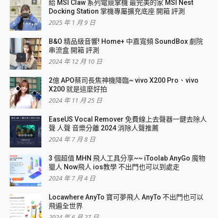
給 MSI Claw 系列電競掌機 最完美的家 MSI Nest
Docking Station 掌機專屬擴充底座 開箱 評測
2025 年 1 月 9 日
B&O 精品級音響! Home+ 中嘉寬頻 SoundBox 劇院
串流盒 開箱 評測
2024 年 12 月 10 日
2億 APO蔡司長焦神機降臨~ vivo X200 Pro、vivo
X200 就是這麼好拍
2024 年 11 月 25 日
EaseUS Vocal Remover 免費線上去聲器一鍵去除人
聲 人聲 音樂分離 2024 消除人聲推薦
2024 年 7 月 8 日
3 個超值 MHN 飛人工具分享~~ iToolab AnyGo 魔物
獵人 Now飛人 ios教學 不出門也可以到處走
2024 年 7 月 4 日
Locawhere AnyTo 寶可夢飛人 AnyTo 不出門也可以
飛遍全世界
2024 年 6 月 27 日