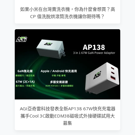
如果小米在台灣賣洗衣機，你為什麼會想買？高
CP 值洗脫烘滾筒洗衣機讓你期待嗎？
AGI亞奇雷科技發表全新AP138 67W快充充電器
攜手Cool 3C啟動EDM38磁吸式外接硬碟試用大
募集