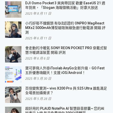
DJI Osmo Pocket 3 爽爽帶回家 歡慶 EaseUS 21 週
年到來，「Slogan 海報徵稿活動」好康大放送
2025 年 8 月 11 日
小巧好吸不擋鏡頭 有Qi2認證的 ONPRO MagReact
MXs2 5000mAh薄型磁吸無線急速行動電源 開箱 評
測
2025 年 6 月 11 日
會走動的冷暖氣 SONY REON POCKET PRO 穿戴式智
慧冷暖調溫裝置 開箱 評測
2025 年 6 月 6 日
寶可夢飛人外掛iToolab AnyGo全新升級，GO Fest
五折優惠嗨翻天！支援 iOS/Android！
2025 年 5 月 30 日
百倍變焦實測~ vivo X200 Pro 與 S25 Ultra 誰能滿足
全場景拍攝需求？
2025 年 5 月 28 日
超好用的 PLAUD NotePin AI 智慧錄音膠囊~ 您的AI
秘書已上線 每月免費送你 300分鐘轉寫