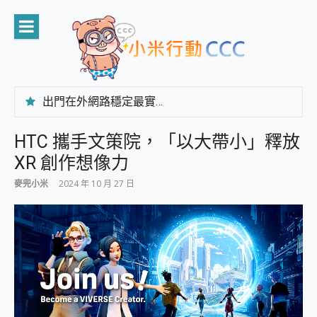
Skip
to
content
出門在外網路穩定最實在 「台灣大哥大」榮獲 4G/5G 在線率全球 NO.3 全台第一與全台六冠王實測心得，走到哪順到哪！
「AUSNAT R1 錄音卡」開箱評測~ 終結會議紀錄地獄，自動生成摘要報告，200+語言翻譯，旅遊最強搭檔。
CP 值天花板~ Bongcom BS5 足球君開箱~ 短焦投影機 3千元就能擁有！ 折扣碼在這～
HTC 攜手文策院，「以大帶小」釋放
專為 PC上的 XBOX和掌機設計的 FireCuda X1070 SSD 固態硬碟開箱 評測
XR 創作想像力
台灣製攝影機在這裡，100%全無線設計 SpotCam Solo Eco 太陽能防水雲端攝影機 SpotCam Solo 3 2.5K高畫質戶外攝影機 開箱 評測
電力超超超持久 MSI 微星 Prestige 14 AI+ D3MG-031TW 14吋 開箱評價，AI輕薄商務筆電 Copilot+ PC
麥兜小米
2024 年 10 月 27 日
超懂拍、耐用 AI 街拍機~ realme 16 Pro 開箱評價~ 2 億畫素 LumaColor 影像、持久續航與 IP69K 高防護
防窺黑科技 Galaxy S26 Ultra系列保護貼怎麼選？imos AR 低反光玻璃、藍寶石鏡頭貼與軍規防摔殼完整開箱評價
AI 支付 一錶搞定大小事 Xiaomi Watch 5 開箱 評測
超驚艷 讓人一眼就愛上 LENOVO 聯想 Yoga Book 9 14吋 AI輕薄筆電 開箱 評測
美到讓人超想擁有 moto pad 60 系列 與 Moto | Swarovski razr 60 冰藍限定版本 開箱 評測
好用的 EaseUS Partition Master 讓您輕鬆的移除與格式化有防寫保護的隨身碟或SD卡
一鍵修復模糊影片、舊照的 AI 好幫手! VideoProc Converter AI 新版全解析 × 年末優惠，一篇全看懂
小朋友才做選擇 投影機 RGB藍牙音響 氛圍情境燈 我通通都要！ Starfish 2 幻彩膠囊投影機｜結合「 智慧投影 & 煥彩流動 」的沈浸式生活新體驗