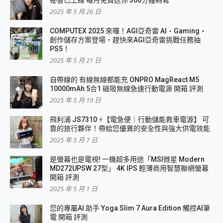
2025 年 5 月 26 日
COMPUTEX 2025 來囉！AGI亞奇雷 AI・Gaming・
創作儲存方案登場，趕快來AGI亞奇雷挑戰任務抽
PS5！
2025 年 5 月 21 日
自帶線的 有線無線都能充 ONPRO MagReact M5
10000mAh 5合1 磁吸無線急速行動電源 開箱 評測
2025 年 5 月 19 日
飛利浦 JS7310 ⚡【電急便｜行動儲能救車電源】 可
靠的旅行夥伴！帶給您優異的安全性與強大供電效能
2025 年 5 月 7 日
是螢幕也是電視! 一機超多用途「MSI微星 Modern
MD272UPSW 27型」 4K IPS 輕薄商用智慧聯網螢幕
開箱 評測
2025 年 5 月 1 日
您的專屬AI 助手 Yoga Slim 7 Aura Edition 觸控AI筆
電 開箱 評測