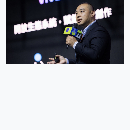
2億 APO蔡司長焦神機降臨~ vivo X200 Pro、vivo X200 就是這麼好拍
EaseUS Vocal Remover 免費線上去聲器一鍵去除人聲 人聲 音樂分離 2024 消除人聲推薦
3 個超值 MHN 飛人工具分享~~ iToolab AnyGo 魔物獵人 Now飛人 ios教學 不出門也可以到處走
Locawhere AnyTo 寶可夢飛人 AnyTo 不出門也可以飛遍全世界
小體積 40000mAh 超大容量 一次充5個設備 充好充滿 CUKTECH 酷態科 300W 微型充電站 開箱 評測
97.3% 恢復率，資料救援就是這麼簡單 EaseUS Data Recovery Wizard Free 18.0.0 業界最好的資料救援軟體
磁碟系統大風吹 有了 磁碟管理程式 EaseUS Partition Master 就是這麼簡單
全新 SONY Xperia 1 VI 開箱! 相機實測! 長焦覆蓋更遠更清晰、2日長續航、頂尖影音娛樂效能~
Xiaomi 14 Ultra 開箱 評測~ 有深度的 Leica 影像旗艦手機! 加碼小旗艦 Xiaomi 14 開箱 評測
vivo TWS 3e 真無線藍牙耳機智慧降噪升級、音質明亮溫潤，並支援雙設備連接~
MSI Claw 掌機專屬配件包 來囉 完美保護 MSI Claw A1M-026TW 電競掌機
人像旗艦 vivo V30 系列 開箱 評測! 首搭蔡司光學鏡頭、攝影棚級柔光環、拍攝功能最好玩的美拍神機 vivo V30 Pro
多個願望一次滿足 超強散熱 微星 MSI Claw A1M-026TW 電競掌機 開箱 評測
一吸完美對位 擁有超強吸力與超好用的隱磁支架 O-ONE MAG 最會吸的行動電源 開箱 評測
OPPO 哈蘇 300mm 專業增距鏡實測：Find X9 Ultra 光學長焦隨手拍，紀錄生活就是這麼簡單
Motorola edge 70 pro 及 moto g37 power上市，登錄在送飛利浦氣炸鍋
近八千元的 Soundcore Liberty 5 Pro Max，有螢幕的耳機會是智商稅嗎?
ASUS Pad 全面應援 Me Time，加碼愛奇藝黃金雙周卡體驗，專案價最低 NT$0 起