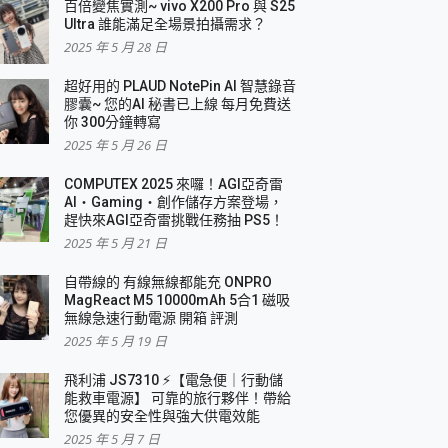
百倍變焦實測~ vivo X200 Pro 與 S25
Ultra 誰能滿足全場景拍攝需求？
2025 年 5 月 28 日
超好用的 PLAUD NotePin AI 智慧錄音
膠囊~ 您的AI 秘書已上線 每月免費送
你 300分鐘轉寫
2025 年 5 月 26 日
COMPUTEX 2025 來囉！AGI亞奇雷
AI・Gaming・創作儲存方案登場，
趕快來AGI亞奇雷挑戰任務抽 PS5！
2025 年 5 月 21 日
自帶線的 有線無線都能充 ONPRO
MagReact M5 10000mAh 5合1 磁吸
無線急速行動電源 開箱 評測
2025 年 5 月 19 日
飛利浦 JS7310 ⚡【電急便｜行動儲
能救車電源】 可靠的旅行夥伴！帶給
您優異的安全性與強大供電效能
2025 年 5 月 7 日