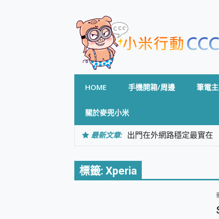
Skip
to
content
HOME
手機開箱/周邊
筆電主
關於麥兜小米
最新文章:
出門在外網路穩定最實在 「
「AUSNAT R1 錄音
CP 值天花板~ Bongco
專為 PC上的 XBOX和掌機設計
標籤:
Xperia
台灣製攝影機在這裡，100%全無
測
電力超超超持久 MSI 微星 Pre
超懂拍、耐用 AI 街拍機~ re