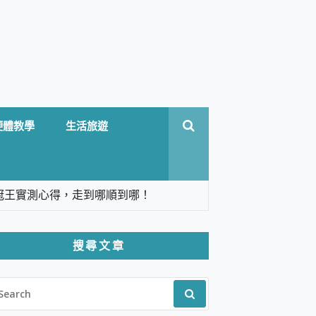
硬體教學
生活旅遊
台六冠王實測心得，走到哪順到哪！
翻譯，旅遊最強搭檔。
搜尋文章
 Solo 3 2.5K高畫質戶外攝影機 開箱 評
EARCH
pilot+ PC
R:
 IP69K 高防護