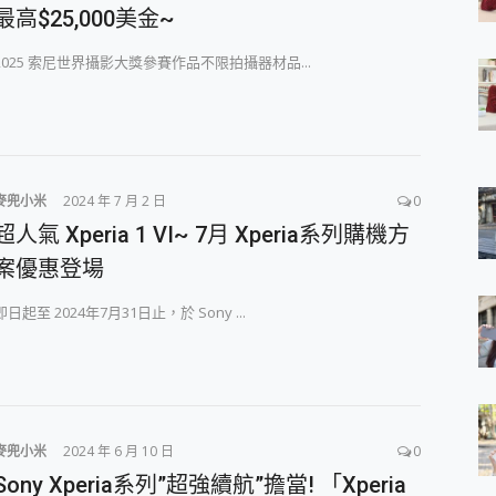
最高$25,000美金~
 7 Aura Edition 觸控AI筆電 開箱 評測
軍規、冰感變色實測，realme 14 5G 遊戲戰鬥值爆表，效能x娛樂全都
2025 索尼世界攝影大獎參賽作品不限拍攝器材品...
h、AirPods耳機 三個設備充電一起搞定 ONPRO MagReact™ M3 
eeArc」開放式耳掛耳機，無感配戴! 超穩超服貼，音質、通話也很
袋裡的 Zeiss 潮流攝影棚!
orock 衣莉莎白 H1 Neo分子篩洗脫烘 AI 滾筒洗衣機
 最完美的家 MSI Nest Docking Station 掌機專屬擴充底座 開箱
 中嘉寬頻 SoundBox 劇院串流盒 開箱 評測
麥兜小米
2024 年 7 月 2 日
0
ivo X200 Pro、vivo X200 就是這麼好拍
超人氣 Xperia 1 VI~ 7月 Xperia系列購機方
over 免費線上去聲器一鍵去除人聲 人聲 音樂分離 2024 消除人聲推薦
~~ iToolab AnyGo 魔物獵人 Now飛人 ios教學 不出門也可以
案優惠登場
寶可夢飛人 AnyTo 不出門也可以飛遍全世界
容量 一次充5個設備 充好充滿 CUKTECH 酷態科 300W 微型充電站
即日起至 2024年7月31日止，於 Sony ...
簡單 EaseUS Data Recovery Wizard Free 18.0.0 
 EaseUS Partition Master 就是這麼簡單
1 VI 開箱! 相機實測! 長焦覆蓋更遠更清晰、2日長續航、頂尖影音娛樂
 評測~ 有深度的 Leica 影像旗艦手機! 加碼小旗艦 Xiaomi 14 開箱 評測
無線藍牙耳機智慧降噪升級、音質明亮溫潤，並支援雙設備連接~
麥兜小米
2024 年 6 月 10 日
0
來囉 完美保護 MSI Claw A1M-026TW 電競掌機
Sony Xperia系列”超強續航”擔當! 「Xperia
列 開箱 評測! 首搭蔡司光學鏡頭、攝影棚級柔光環、拍攝功能最好玩的美拍神