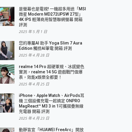
是螢幕也是電視! 一機超多用途「MSI
微星 Modern MD272UPSW 27型」
4K IPS 輕薄商用智慧聯網螢幕 開箱
評測
2025 年 5 月 1 日
您的專屬AI 助手 Yoga Slim 7 Aura
Edition 觸控AI筆電 開箱 評測
2025 年 4 月 28 日
realme 14 Pro 超硬軍規、冰感變色
實測，realme 14 5G 遊戲戰鬥值爆
表，效能x娛樂全都要！
2025 年 4 月 25 日
iPhone、Apple Watch、AirPods耳
機 三個設備充電一起搞定 ONPRO
MagReact™ M3 3 in 1可攜摺疊無線
充電器 開箱 評測
2025 年 4 月 23 日
動靜皆宜「HUAWEI FreeArc」開放