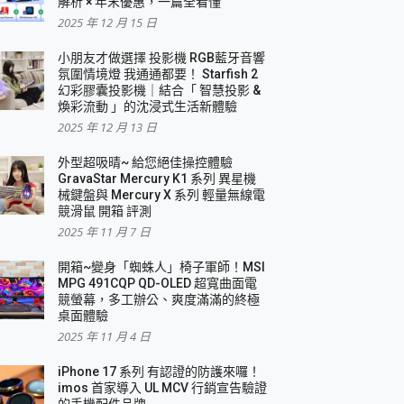
解析 × 年末優惠，一篇全看懂
2025 年 12 月 15 日
小朋友才做選擇 投影機 RGB藍牙音響
氛圍情境燈 我通通都要！ Starfish 2
幻彩膠囊投影機｜結合「 智慧投影 &
煥彩流動 」的沈浸式生活新體驗
2025 年 12 月 13 日
外型超吸晴~ 給您絕佳操控體驗
GravaStar Mercury K1 系列 異星機
械鍵盤與 Mercury X 系列 輕量無線電
競滑鼠 開箱 評測
2025 年 11 月 7 日
開箱~變身「蜘蛛人」椅子軍師！MSI
MPG 491CQP QD-OLED 超寬曲面電
競螢幕，多工辦公、爽度滿滿的終極
桌面體驗
2025 年 11 月 4 日
iPhone 17 系列 有認證的防護來囉！
imos 首家導入 UL MCV 行銷宣告驗證
的手機配件品牌