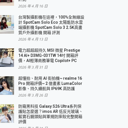
2026 年 4 月 16 日
要！
台灣製攝影機在這裡，100%全無線設
3 in 1可攜摺疊無線充電器 開箱 評測
計 SpotCam Solo Eco 太陽能防水雲
優質
端攝影機 SpotCam Solo 3 2.5K高畫
質戶外攝影機 開箱 評測
2026 年 4 月 13 日
 評測
電力超超超持久 MSI 微星 Prestige
14 AI+ D3MG-031TW 14吋 開箱評
價，AI輕薄商務筆電 Copilot+ PC
2026 年 3 月 31 日
到處走
超懂拍、耐用 AI 街拍機~ realme 16
 開箱 評測
Pro 開箱評價~ 2 億畫素 LumaColor
業界最好的資料救援軟體
影像、持久續航與 IP69K 高防護
2026 年 3 月 26 日
效能~
防窺黑科技 Galaxy S26 Ultra系列保
護貼怎麼選？imos AR 低反光玻璃、
藍寶石鏡頭貼與軍規防摔殼完整開箱
評價
機 vivo V30 Pro