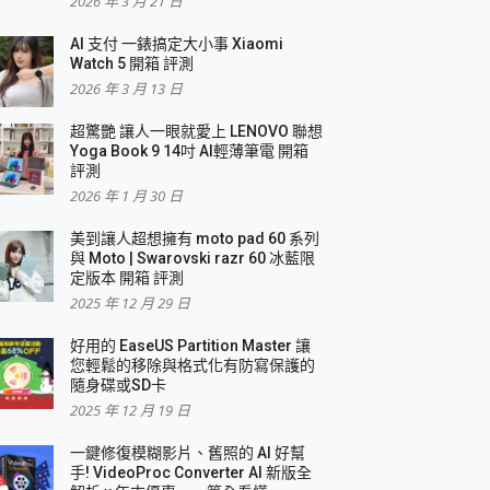
2026 年 3 月 21 日
AI 支付 一錶搞定大小事 Xiaomi
Watch 5 開箱 評測
2026 年 3 月 13 日
盛典
超驚艷 讓人一眼就愛上 LENOVO 聯想
Yoga Book 9 14吋 AI輕薄筆電 開箱
評測
2026 年 1 月 30 日
美到讓人超想擁有 moto pad 60 系列
與 Moto | Swarovski razr 60 冰藍限
定版本 開箱 評測
2025 年 12 月 29 日
好用的 EaseUS Partition Master 讓
您輕鬆的移除與格式化有防寫保護的
隨身碟或SD卡
2025 年 12 月 19 日
一鍵修復模糊影片、舊照的 AI 好幫
手! VideoProc Converter AI 新版全