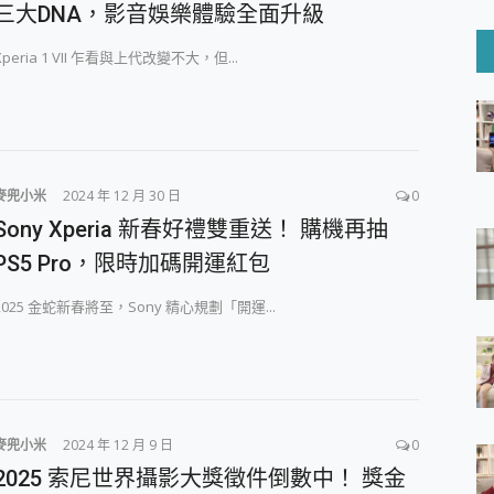
6 Ultra系列保護貼怎麼選？imos AR 低反光玻璃、藍寶石鏡頭
三大DNA，影音娛樂體驗全面升級
mi Watch 5 開箱 評測
O 聯想 Yoga Book 9 14吋 AI輕薄筆電 開箱 評測
Xperia 1 VII 乍看與上代改變不大，但...
60 系列 與 Moto | Swarovski razr 60 冰藍限定版本 開箱 評測
tion Master 讓您輕鬆的移除與格式化有防寫保護的隨身碟或SD卡
好幫手! VideoProc Converter AI 新版全解析 × 年末優惠
B藍牙音響 氛圍情境燈 我通通都要！ Starfish 2 幻彩膠囊投影
麥兜小米
2024 年 12 月 30 日
0
GravaStar Mercury K1 系列 異星機械鍵盤與 Mercury 
！MSI MPG 491CQP QD-OLED 超寬曲面電競螢幕，
Sony Xperia 新春好禮雙重送！ 購機再抽
證的防護來囉！ imos 首家導入 UL MCV 行銷宣告驗證的手機配件品牌
PS5 Pro，限時加碼開運紅包
 爽爽帶回家 歡慶 EaseUS 21 週年到來，「Slogan 海報徵稿活動」
的 ONPRO MagReact MXs2 5000mAh薄型磁吸無線急速行
2025 金蛇新春將至，Sony 精心規劃「開運...
ON POCKET PRO 穿戴式智慧冷暖調溫裝置 開箱 評測
yGo全新升級，GO Fest 五折優惠嗨翻天！支援 iOS/Android！
 Pro 與 S25 Ultra 誰能滿足全場景拍攝需求？
in AI 智慧錄音膠囊~ 您的AI 秘書已上線 每月免費送你 300分鐘轉
囉！AGI亞奇雷 AI・Gaming・創作儲存方案登場，趕快來AGI亞奇雷
RO MagReact M5 10000mAh 5合1 磁吸無線急速行動電源
麥兜小米
2024 年 12 月 9 日
0
電急便｜行動儲能救車電源】 可靠的旅行夥伴！帶給您優異的安全性
2025 索尼世界攝影大獎徵件倒數中！ 獎金
「MSI微星 Modern MD272UPSW 27型」 4K IPS 輕薄