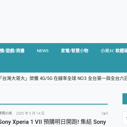
機/遊戲/周邊
NEWS
家電/智慧小物
小米3C 軟體
台灣大哥大」榮獲 4G/5G 在線率全球 NO.3 全台第一與全
卡」開箱評測~ 終結會議紀錄地獄，自動生成摘要報告，200+語言
m BS5 足球君開箱~ 短焦投影機 3千元就能擁有！ 折扣碼在這～
的 FireCuda X1070 SSD 固態硬碟開箱 評測
線設計 SpotCam Solo Eco 太陽能防水雲端攝影機 SpotCam
麥兜小米
2025 年 5 月 14 日
0
S
stige 14 AI+ D3MG-031TW 14吋 開箱評價，AI輕薄商務筆電 Co
FO
Sony Xperia 1 VII 預購明日開跑! 集結 Sony
alme 16 Pro 開箱評價~ 2 億畫素 LumaColor 影像、持久續航與