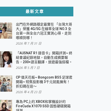
貼與軍規防摔殼完整開箱評價
最新文章
出門在外網路穩定最實在 「台灣大哥
，一篇全看懂
大」榮獲 4G/5G 在線率全球 NO.3 全
台第一與全台六冠王實測心得，走到
機｜結合「 智慧投影 & 煥彩流動 」的沈浸
哪順到哪！
2026 年 7 月 31 日
X 系列 輕量無線電競滑鼠 開箱 評測
多工辦公、爽度滿滿的終極桌面體驗
「AUSNAT R1 錄音卡」開箱評測~ 終
結會議紀錄地獄，自動生成摘要報
好康大放送
告，200+語言翻譯，旅遊最強搭檔。
動電源 開箱 評測
2026 年 5 月 7 日
CP 值天花板~ Bongcom BS5 足球君
開箱~ 短焦投影機 3千元就能擁有！
折扣碼在這～
寫
2026 年 4 月 23 日
挑戰任務抽 PS5！
 開箱 評測
專為 PC上的 XBOX和掌機設計的
與強大供電效能
FireCuda X1070 SSD 固態硬碟開箱
商用智慧聯網螢幕 開箱 評測
評測