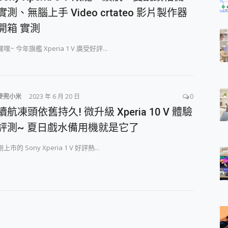
實測、無腦上手 Video crtateo 影片製作器
開箱 實測
嘿嘿~ 今年旗艦 Xperia 1 V 廣受好評...
麥兜小米
2023 年 6 月 20 日
0
續航凍頭依舊持久! 微升級 Xperia 10 V 體驗
評測~ 夏日戲水備用機就是它了
剛上市的 Sony Xperia 1 V 好評熱...