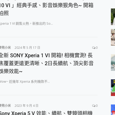
 MSI Claw A1M-026TW 電競掌機 開箱 評測
10 VI 」經典手感、影音娛樂狠角色~ 開箱
與超好用的隱磁支架 O-ONE MAG 最會吸的行動電源 開箱 評測
拍照
ro 及 moto g37 power上市，登錄在送飛利浦氣炸鍋
iberty 5 Pro Max，有螢幕的耳機會是智商稅嗎?
Xperia 1 VI 銷售火熱，新推出的 So...
e Time，加碼愛奇藝黃金雙周卡體驗，專案價最低 NT$0 起
x MOLLY Limited Edition 限量版開賣，攜手味全龍進駐大巨蛋萬人
麥兜小米
2024 年 5 月 17 日
0
全新 SONY Xperia 1 VI 開箱! 相機實測! 長
焦覆蓋更遠更清晰、2日長續航、頂尖影音
娛樂效能~
​​​Wow~ 近幾年 Xperia 系列機款不...
麥兜小米
2023 年 9 月 4 日
0
Sony Xperia 5 V 效能、續航、雙鏡頭相機