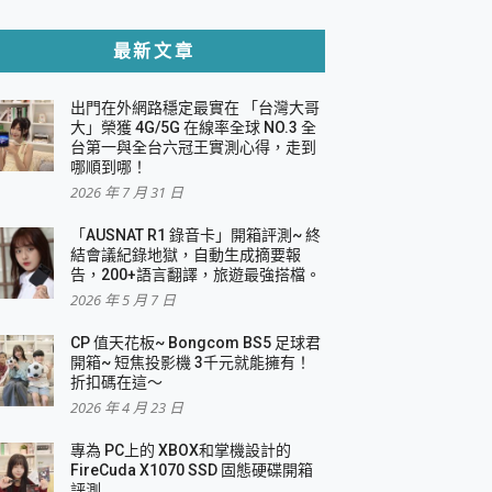
貼與軍規防摔殼完整開箱評價
最新文章
出門在外網路穩定最實在 「台灣大哥
，一篇全看懂
大」榮獲 4G/5G 在線率全球 NO.3 全
台第一與全台六冠王實測心得，走到
機｜結合「 智慧投影 & 煥彩流動 」的沈浸
哪順到哪！
2026 年 7 月 31 日
X 系列 輕量無線電競滑鼠 開箱 評測
多工辦公、爽度滿滿的終極桌面體驗
「AUSNAT R1 錄音卡」開箱評測~ 終
結會議紀錄地獄，自動生成摘要報
好康大放送
告，200+語言翻譯，旅遊最強搭檔。
動電源 開箱 評測
2026 年 5 月 7 日
CP 值天花板~ Bongcom BS5 足球君
開箱~ 短焦投影機 3千元就能擁有！
折扣碼在這～
寫
2026 年 4 月 23 日
挑戰任務抽 PS5！
 開箱 評測
專為 PC上的 XBOX和掌機設計的
與強大供電效能
FireCuda X1070 SSD 固態硬碟開箱
商用智慧聯網螢幕 開箱 評測
評測