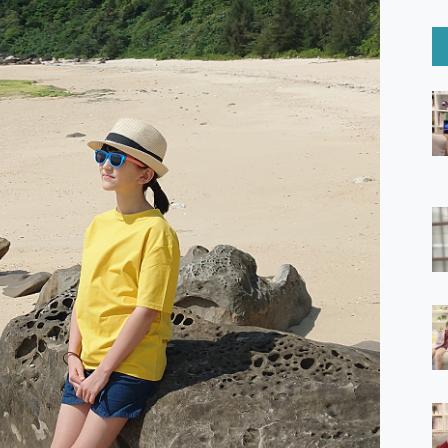
6 Ultra系列保護貼怎麼選？imos AR 低反光玻璃、藍寶石鏡頭
mi Watch 5 開箱 評測
O 聯想 Yoga Book 9 14吋 AI輕薄筆電 開箱 評測
60 系列 與 Moto | Swarovski razr 60 冰藍限定版本 開箱 評測
tion Master 讓您輕鬆的移除與格式化有防寫保護的隨身碟或SD卡
好幫手! VideoProc Converter AI 新版全解析 × 年末優惠
B藍牙音響 氛圍情境燈 我通通都要！ Starfish 2 幻彩膠囊投影
GravaStar Mercury K1 系列 異星機械鍵盤與 Mercury 
！MSI MPG 491CQP QD-OLED 超寬曲面電競螢幕，
證的防護來囉！ imos 首家導入 UL MCV 行銷宣告驗證的手機配件品牌
 爽爽帶回家 歡慶 EaseUS 21 週年到來，「Slogan 海報徵稿活動」
的 ONPRO MagReact MXs2 5000mAh薄型磁吸無線急速行
ON POCKET PRO 穿戴式智慧冷暖調溫裝置 開箱 評測
yGo全新升級，GO Fest 五折優惠嗨翻天！支援 iOS/Android！
 Pro 與 S25 Ultra 誰能滿足全場景拍攝需求？
in AI 智慧錄音膠囊~ 您的AI 秘書已上線 每月免費送你 300分鐘轉
囉！AGI亞奇雷 AI・Gaming・創作儲存方案登場，趕快來AGI亞奇雷
RO MagReact M5 10000mAh 5合1 磁吸無線急速行動電源
電急便｜行動儲能救車電源】 可靠的旅行夥伴！帶給您優異的安全性
「MSI微星 Modern MD272UPSW 27型」 4K IPS 輕薄