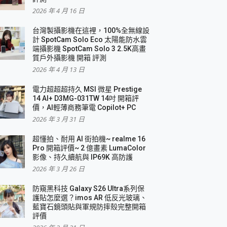
2026 年 4 月 16 日
要！
台灣製攝影機在這裡，100%全無線設
3 in 1可攜摺疊無線充電器 開箱 評測
計 SpotCam Solo Eco 太陽能防水雲
優質
端攝影機 SpotCam Solo 3 2.5K高畫
質戶外攝影機 開箱 評測
2026 年 4 月 13 日
 評測
電力超超超持久 MSI 微星 Prestige
14 AI+ D3MG-031TW 14吋 開箱評
價，AI輕薄商務筆電 Copilot+ PC
2026 年 3 月 31 日
到處走
超懂拍、耐用 AI 街拍機~ realme 16
 開箱 評測
Pro 開箱評價~ 2 億畫素 LumaColor
業界最好的資料救援軟體
影像、持久續航與 IP69K 高防護
2026 年 3 月 26 日
效能~
防窺黑科技 Galaxy S26 Ultra系列保
護貼怎麼選？imos AR 低反光玻璃、
藍寶石鏡頭貼與軍規防摔殼完整開箱
評價
機 vivo V30 Pro