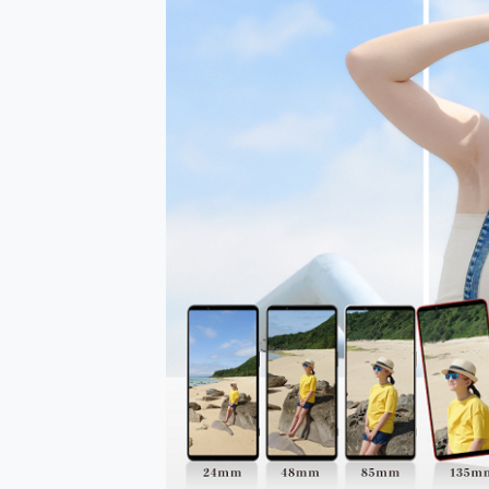
多個願望一次滿足 超強散熱 微星
一吸完美對位 擁有超強吸力
Motorola edge 70 p
近八千元的 Soundcore L
ASUS Pad 全面應援 M
榮耀 HONOR 600 Pro 