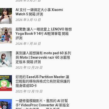
2026 年 3 月 21 日
AI 支付 一錶搞定大小事 Xiaomi
Watch 5 開箱 評測
2026 年 3 月 13 日
盛典
超驚艷 讓人一眼就愛上 LENOVO 聯想
Yoga Book 9 14吋 AI輕薄筆電 開箱
評測
2026 年 1 月 30 日
美到讓人超想擁有 moto pad 60 系列
與 Moto | Swarovski razr 60 冰藍限
定版本 開箱 評測
2025 年 12 月 29 日
好用的 EaseUS Partition Master 讓
您輕鬆的移除與格式化有防寫保護的
隨身碟或SD卡
2025 年 12 月 19 日
一鍵修復模糊影片、舊照的 AI 好幫
手! VideoProc Converter AI 新版全