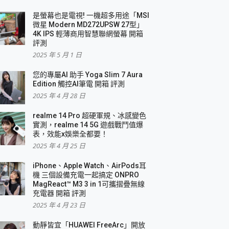
是螢幕也是電視! 一機超多用途「MSI
微星 Modern MD272UPSW 27型」
4K IPS 輕薄商用智慧聯網螢幕 開箱
評測
2025 年 5 月 1 日
您的專屬AI 助手 Yoga Slim 7 Aura
Edition 觸控AI筆電 開箱 評測
2025 年 4 月 28 日
realme 14 Pro 超硬軍規、冰感變色
實測，realme 14 5G 遊戲戰鬥值爆
表，效能x娛樂全都要！
2025 年 4 月 25 日
iPhone、Apple Watch、AirPods耳
機 三個設備充電一起搞定 ONPRO
MagReact™ M3 3 in 1可攜摺疊無線
充電器 開箱 評測
2025 年 4 月 23 日
動靜皆宜「HUAWEI FreeArc」開放