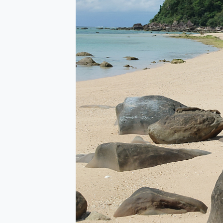
防窺黑科技 Galaxy S2
AI 支付 一錶搞定大小事 Xiao
超驚艷 讓人一眼就愛上 LENOV
美到讓人超想擁有 moto pad 
好用的 EaseUS Parti
一鍵修復模糊影片、舊照的 AI 
小朋友才做選擇 投影機 RG
式生活新體驗
外型超吸晴~ 給您絕佳操控體驗 
開箱~變身「蜘蛛人」椅子軍師
iPhone 17 系列 有認
DJI Osmo Pocket 3
小巧好吸不擋鏡頭 有Qi2認證
會走動的冷暖氣 SONY RE
寶可夢飛人外掛iToolab An
百倍變焦實測~ vivo X200
超好用的 PLAUD NoteP
COMPUTEX 2025 來
自帶線的 有線無線都能充 ONP
飛利浦 JS7310 ⚡【
是螢幕也是電視! 一機超多用途