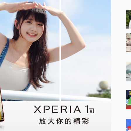
 MSI Claw A1M-026TW 電競掌機 開箱 評測
與超好用的隱磁支架 O-ONE MAG 最會吸的行動電源 開箱 評測
ro 及 moto g37 power上市，登錄在送飛利浦氣炸鍋
iberty 5 Pro Max，有螢幕的耳機會是智商稅嗎?
e Time，加碼愛奇藝黃金雙周卡體驗，專案價最低 NT$0 起
x MOLLY Limited Edition 限量版開賣，攜手味全龍進駐大巨蛋萬人