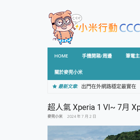
Skip
to
content
HOME
手機開箱/周邊
筆電主
關於麥兜小米
最新文章:
出門在外網路穩定最實在 「
「AUSNAT R1 錄音
CP 值天花板~ Bongco
超人氣 Xperia 1 VI~ 7
專為 PC上的 XBOX和掌機設計
台灣製攝影機在這裡，100%全無
麥兜小米
2024 年 7 月 2 日
測
電力超超超持久 MSI 微星 Pre
超懂拍、耐用 AI 街拍機~ re