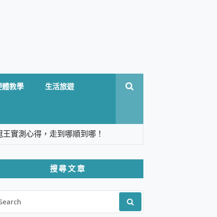
硬體教學
生活旅遊
台六冠王實測心得，走到哪順到哪！
翻譯，旅遊最強搭檔。
搜尋文章
 Solo 3 2.5K高畫質戶外攝影機 開箱 評
EARCH
pilot+ PC
R:
 IP69K 高防護