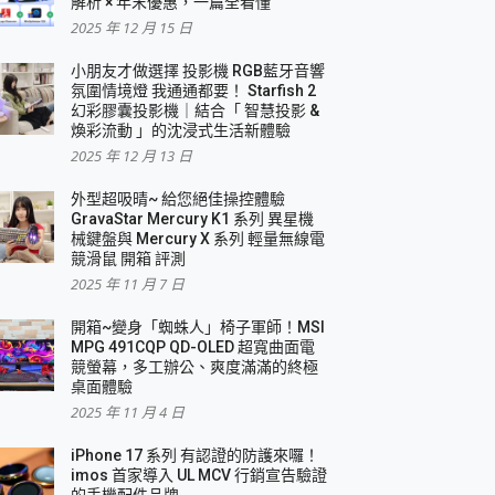
解析 × 年末優惠，一篇全看懂
2025 年 12 月 15 日
小朋友才做選擇 投影機 RGB藍牙音響
氛圍情境燈 我通通都要！ Starfish 2
幻彩膠囊投影機｜結合「 智慧投影 &
煥彩流動 」的沈浸式生活新體驗
2025 年 12 月 13 日
外型超吸晴~ 給您絕佳操控體驗
GravaStar Mercury K1 系列 異星機
械鍵盤與 Mercury X 系列 輕量無線電
競滑鼠 開箱 評測
2025 年 11 月 7 日
開箱~變身「蜘蛛人」椅子軍師！MSI
MPG 491CQP QD-OLED 超寬曲面電
競螢幕，多工辦公、爽度滿滿的終極
桌面體驗
2025 年 11 月 4 日
iPhone 17 系列 有認證的防護來囉！
imos 首家導入 UL MCV 行銷宣告驗證
的手機配件品牌