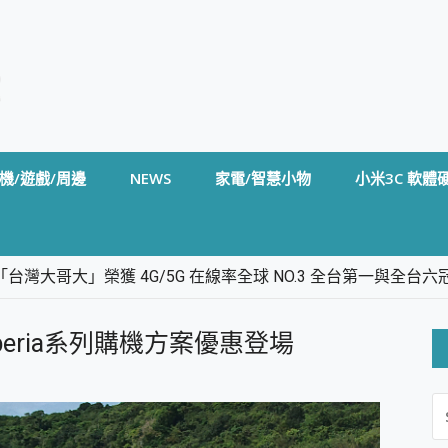
機/遊戲/周邊
NEWS
家電/智慧小物
小米3C 軟體
台灣大哥大」榮獲 4G/5G 在線率全球 NO.3 全台第一與全
卡」開箱評測~ 終結會議紀錄地獄，自動生成摘要報告，200+語言
m BS5 足球君開箱~ 短焦投影機 3千元就能擁有！ 折扣碼在這～
月 Xperia系列購機方案優惠登場
的 FireCuda X1070 SSD 固態硬碟開箱 評測
線設計 SpotCam Solo Eco 太陽能防水雲端攝影機 SpotCam
S
stige 14 AI+ D3MG-031TW 14吋 開箱評價，AI輕薄商務筆電 Co
FO
alme 16 Pro 開箱評價~ 2 億畫素 LumaColor 影像、持久續航與