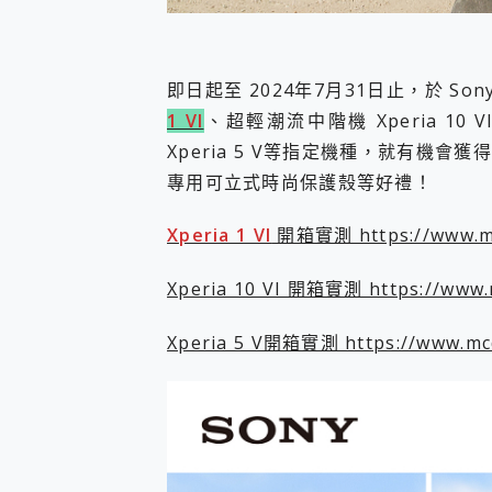
您的專屬AI 助手 Yoga Slim
realme 14 Pro 超硬
iPhone、Apple Watc
即日起至 2024年7月31日止，於 So
動靜皆宜「HUAWEI Fr
好玩好拍 vivo V50 ~ 口
1 VI
、超輕潮流中階機 Xperia 10 
25種洗烘模式一機搞定! Rob
Xperia 5 V等指定機種，就有機會獲
給 MSI Claw 系列電競掌機
專用可立式時尚保護殼等好禮！
B&O 精品級音響! Home+
2億 APO蔡司長焦神機降臨~ v
Xperia 1 VI
開箱實測 https://www.mcd
EaseUS Vocal Rem
3 個超值 MHN 飛人工具分享
Locawhere AnyTo 
Xperia 10 VI 開箱實測 https://www.m
小體積 40000mAh 超大
97.3% 恢復率，資料救援就是這麼
Xperia 5 V開箱實測 https://www.mcd
磁碟系統大風吹 有了 磁碟管理程式
全新 SONY Xperia 
Xiaomi 14 Ultra 開箱
vivo TWS 3e 真
MSI Claw 掌機專屬配件包 
人像旗艦 vivo V30 系