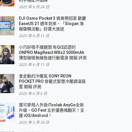
2025 年 9 月 24 日
DJI Osmo Pocket 3 爽爽帶回家 歡慶
EaseUS 21 週年到來，「Slogan 海
報徵稿活動」好康大放送
2025 年 8 月 11 日
小巧好吸不擋鏡頭 有Qi2認證的
ONPRO MagReact MXs2 5000mAh
薄型磁吸無線急速行動電源 開箱 評測
2025 年 6 月 11 日
會走動的冷暖氣 SONY REON
POCKET PRO 穿戴式智慧冷暖調溫裝
置 開箱 評測
2025 年 6 月 6 日
寶可夢飛人外掛iToolab AnyGo全新
升級，GO Fest 五折優惠嗨翻天！支
援 iOS/Android！
2025 年 5 月 30 日