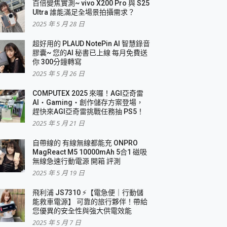
百倍變焦實測~ vivo X200 Pro 與 S25
Ultra 誰能滿足全場景拍攝需求？
2025 年 5 月 28 日
超好用的 PLAUD NotePin AI 智慧錄音
膠囊~ 您的AI 秘書已上線 每月免費送
你 300分鐘轉寫
2025 年 5 月 26 日
COMPUTEX 2025 來囉！AGI亞奇雷
AI・Gaming・創作儲存方案登場，
趕快來AGI亞奇雷挑戰任務抽 PS5！
2025 年 5 月 21 日
自帶線的 有線無線都能充 ONPRO
MagReact M5 10000mAh 5合1 磁吸
無線急速行動電源 開箱 評測
2025 年 5 月 19 日
飛利浦 JS7310 ⚡【電急便｜行動儲
能救車電源】 可靠的旅行夥伴！帶給
您優異的安全性與強大供電效能
2025 年 5 月 7 日