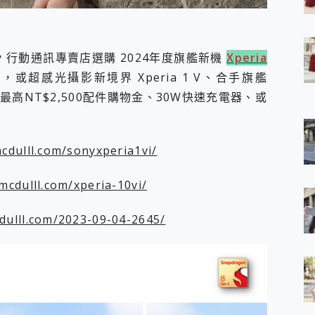
 7 Aura Edition 觸控AI筆電 開箱 評測
軍規、冰感變色實測，realme 14 5G 遊戲戰鬥值爆表，效能x娛樂全都
h、AirPods耳機 三個設備充電一起搞定 ONPRO MagReact™ M3 
ny 行動通訊專賣店選購 2024年度旗艦新機
Xperia
eeArc」開放式耳掛耳機，無感配戴! 超穩超服貼，音質、通話也很
袋裡的 Zeiss 潮流攝影棚!
VI，或超感光攝影新境界 Xperia 1 V、合手旗艦
orock 衣莉莎白 H1 Neo分子篩洗脫烘 AI 滾筒洗衣機
得最高NT$2,500配件購物金、30W快速充電器、或
 最完美的家 MSI Nest Docking Station 掌機專屬擴充底座 開箱
 中嘉寬頻 SoundBox 劇院串流盒 開箱 評測
ivo X200 Pro、vivo X200 就是這麼好拍
ulll.com/sonyxperia1vi/
over 免費線上去聲器一鍵去除人聲 人聲 音樂分離 2024 消除人聲推薦
~~ iToolab AnyGo 魔物獵人 Now飛人 ios教學 不出門也可以
寶可夢飛人 AnyTo 不出門也可以飛遍全世界
cdulll.com/xperia-10vi/
容量 一次充5個設備 充好充滿 CUKTECH 酷態科 300W 微型充電站
簡單 EaseUS Data Recovery Wizard Free 18.0.0 
ulll.com/2023-09-04-2645/
 EaseUS Partition Master 就是這麼簡單
1 VI 開箱! 相機實測! 長焦覆蓋更遠更清晰、2日長續航、頂尖影音娛樂
 評測~ 有深度的 Leica 影像旗艦手機! 加碼小旗艦 Xiaomi 14 開箱 評測
無線藍牙耳機智慧降噪升級、音質明亮溫潤，並支援雙設備連接~
來囉 完美保護 MSI Claw A1M-026TW 電競掌機
列 開箱 評測! 首搭蔡司光學鏡頭、攝影棚級柔光環、拍攝功能最好玩的美拍神