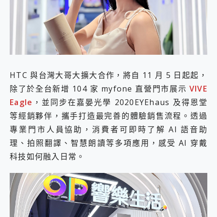
外型超吸晴~ 給您絕佳操控體驗 GravaStar Mercury K1 系列 異星機械鍵盤與 Mercury X 系列 輕量無線電競滑鼠 開箱 評測
開箱~變身「蜘蛛人」椅子軍師！MSI MPG 491CQP QD-OLED 超寬曲面電競螢幕，多工辦公、爽度滿滿的終極桌面體驗
iPhone 17 系列 有認證的防護來囉！ imos 首家導入 UL MCV 行銷宣告驗證的手機配件品牌
DJI Osmo Pocket 3 爽爽帶回家 歡慶 EaseUS 21 週年到來，「Slogan 海報徵稿活動」好康大放送
小巧好吸不擋鏡頭 有Qi2認證的 ONPRO MagReact MXs2 5000mAh薄型磁吸無線急速行動電源 開箱 評測
會走動的冷暖氣 SONY REON POCKET PRO 穿戴式智慧冷暖調溫裝置 開箱 評測
寶可夢飛人外掛iToolab AnyGo全新升級，GO Fest 五折優惠嗨翻天！支援 iOS/Android！
HTC 與台灣大哥大擴大合作，將自 11 月 5 日起起，
百倍變焦實測~ vivo X200 Pro 與 S25 Ultra 誰能滿足全場景拍攝需求？
超好用的 PLAUD NotePin AI 智慧錄音膠囊~ 您的AI 秘書已上線 每月免費送你 300分鐘轉寫
除了於全台新增 104 家 myfone 直營門市展示
VIVE
COMPUTEX 2025 來囉！AGI亞奇雷 AI・Gaming・創作儲存方案登場，趕快來AGI亞奇雷挑戰任務抽 PS5！
Eagle
，並同步在嘉晏光學 2020EYEhaus 及得恩堂
自帶線的 有線無線都能充 ONPRO MagReact M5 10000mAh 5合1 磁吸無線急速行動電源 開箱 評測
等經銷夥伴，攜手打造最完善的體驗銷售流程。透過
飛利浦 JS7310 ⚡【電急便｜行動儲能救車電源】 可靠的旅行夥伴！帶給您優異的安全性與強大供電效能
專業門市人員協助，消費者可即時了解 AI 語音助
是螢幕也是電視! 一機超多用途「MSI微星 Modern MD272UPSW 27型」 4K IPS 輕薄商用智慧聯網螢幕 開箱 評測
您的專屬AI 助手 Yoga Slim 7 Aura Edition 觸控AI筆電 開箱 評測
理、拍照翻譯、智慧朗讀等多項應用，感受 AI 穿戴
realme 14 Pro 超硬軍規、冰感變色實測，realme 14 5G 遊戲戰鬥值爆表，效能x娛樂全都要！
科技如何融入日常。
iPhone、Apple Watch、AirPods耳機 三個設備充電一起搞定 ONPRO MagReact™ M3 3 in 1可攜摺疊無線充電器 開箱 評測
動靜皆宜「HUAWEI FreeArc」開放式耳掛耳機，無感配戴! 超穩超服貼，音質、通話也很優質
好玩好拍 vivo V50 ~ 口袋裡的 Zeiss 潮流攝影棚!
25種洗烘模式一機搞定! Roborock 衣莉莎白 H1 Neo分子篩洗脫烘 AI 滾筒洗衣機
給 MSI Claw 系列電競掌機 最完美的家 MSI Nest Docking Station 掌機專屬擴充底座 開箱 評測
B&O 精品級音響! Home+ 中嘉寬頻 SoundBox 劇院串流盒 開箱 評測