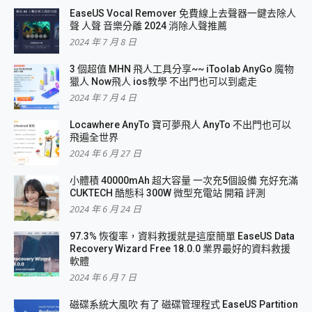
EaseUS Vocal Remover 免費線上去聲器一鍵去除人
聲 人聲 音樂分離 2024 消除人聲推薦
2024 年 7 月 8 日
3 個超值 MHN 飛人工具分享~~ iToolab AnyGo 魔物
獵人 Now飛人 ios教學 不出門也可以到處走
2024 年 7 月 4 日
Locawhere AnyTo 寶可夢飛人 AnyTo 不出門也可以
飛遍全世界
2024 年 6 月 27 日
小體積 40000mAh 超大容量 一次充5個設備 充好充滿
CUKTECH 酷態科 300W 微型充電站 開箱 評測
2024 年 6 月 24 日
97.3% 恢復率，資料救援就是這麼簡單 EaseUS Data
Recovery Wizard Free 18.0.0 業界最好的資料救援
軟體
2024 年 6 月 7 日
磁碟系統大風吹 有了 磁碟管理程式 EaseUS Partition