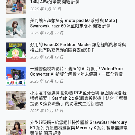
14吋 AI輕薄筆電 開箱 評測
2026 年 1 月 30 日
美到讓人超想擁有 moto pad 60 系列 與 Moto |
Swarovski razr 60 冰藍限定版本 開箱 評測
2025 年 12 月 29 日
好用的 EaseUS Partition Master 讓您輕鬆的移除與
格式化有防寫保護的隨身碟或SD卡
2025 年 12 月 19 日
一鍵修復模糊影片、舊照的 AI 好幫手! VideoProc
Converter AI 新版全解析 × 年末優惠，一篇全看懂
2025 年 12 月 15 日
小朋友才做選擇 投影機 RGB藍牙音響 氛圍情境燈 我
通通都要！ Starfish 2 幻彩膠囊投影機｜結合「 智慧
投影 & 煥彩流動 」的沈浸式生活新體驗
2025 年 12 月 13 日
外型超吸晴~ 給您絕佳操控體驗 GravaStar Mercury
K1 系列 異星機械鍵盤與 Mercury X 系列 輕量無線電
競滑鼠 開箱 評測