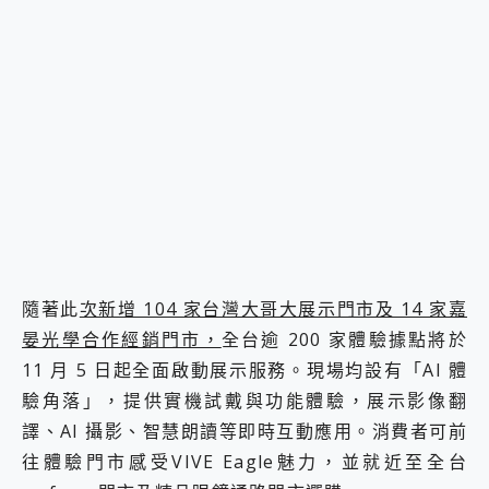
隨著此
次新增 104 家台灣大哥大展示門市及 14 家嘉
晏光學合作經銷門市，
全台逾 200 家體驗據點將於
11 月 5 日起全面啟動展示服務。現場均設有「AI 體
驗角落」，提供實機試戴與功能體驗，展示影像翻
譯、AI 攝影、智慧朗讀等即時互動應用。消費者可前
往體驗門市感受VIVE Eagle魅力，並就近至全台