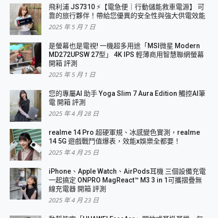
飛利浦 JS7310 ⚡【電急便｜行動儲能救車電源】 可
靠的旅行夥伴！帶給您優異的安全性與強大供電效能
2025 年 5 月 7 日
是螢幕也是電視! 一機超多用途「MSI微星 Modern
MD272UPSW 27型」 4K IPS 輕薄商用智慧聯網螢幕
開箱 評測
2025 年 5 月 1 日
您的專屬AI 助手 Yoga Slim 7 Aura Edition 觸控AI筆
電 開箱 評測
2025 年 4 月 28 日
realme 14 Pro 超硬軍規、冰感變色實測，realme
14 5G 遊戲戰鬥值爆表，效能x娛樂全都要！
2025 年 4 月 25 日
iPhone、Apple Watch、AirPods耳機 三個設備充電
一起搞定 ONPRO MagReact™ M3 3 in 1可攜摺疊無
線充電器 開箱 評測
2025 年 4 月 23 日