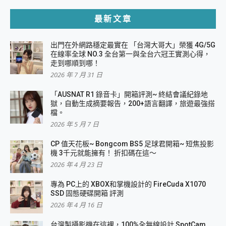
最新文章
出門在外網路穩定最實在 「台灣大哥大」榮獲 4G/5G
在線率全球 NO.3 全台第一與全台六冠王實測心得，
走到哪順到哪！
2026 年 7 月 31 日
「AUSNAT R1 錄音卡」開箱評測~ 終結會議紀錄地
獄，自動生成摘要報告，200+語言翻譯，旅遊最強搭
檔。
2026 年 5 月 7 日
CP 值天花板~ Bongcom BS5 足球君開箱~ 短焦投影
機 3千元就能擁有！ 折扣碼在這～
2026 年 4 月 23 日
專為 PC上的 XBOX和掌機設計的 FireCuda X1070
SSD 固態硬碟開箱 評測
2026 年 4 月 16 日
台灣製攝影機在這裡，100%全無線設計 SpotCam