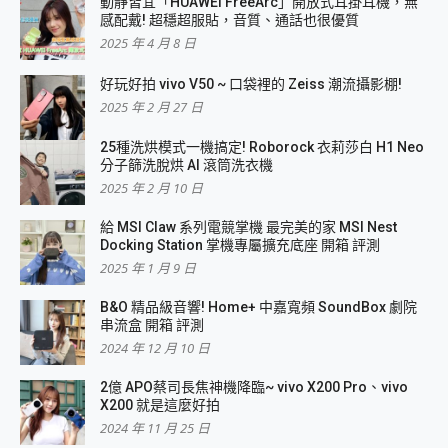
動靜皆宜「HUAWEI FreeArc」開放式耳掛耳機，無
感配戴! 超穩超服貼，音質、通話也很優質
2025 年 4 月 8 日
好玩好拍 vivo V50 ~ 口袋裡的 Zeiss 潮流攝影棚!
2025 年 2 月 27 日
25種洗烘模式一機搞定! Roborock 衣莉莎白 H1 Neo
分子篩洗脫烘 AI 滾筒洗衣機
2025 年 2 月 10 日
給 MSI Claw 系列電競掌機 最完美的家 MSI Nest
Docking Station 掌機專屬擴充底座 開箱 評測
2025 年 1 月 9 日
B&O 精品級音響! Home+ 中嘉寬頻 SoundBox 劇院
串流盒 開箱 評測
2024 年 12 月 10 日
2億 APO蔡司長焦神機降臨~ vivo X200 Pro、vivo
X200 就是這麼好拍
2024 年 11 月 25 日