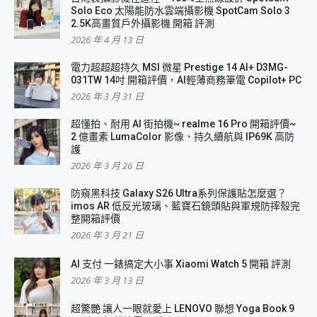
Solo Eco 太陽能防水雲端攝影機 SpotCam Solo 3
2.5K高畫質戶外攝影機 開箱 評測
2026 年 4 月 13 日
電力超超超持久 MSI 微星 Prestige 14 AI+ D3MG-
031TW 14吋 開箱評價，AI輕薄商務筆電 Copilot+ PC
2026 年 3 月 31 日
超懂拍、耐用 AI 街拍機~ realme 16 Pro 開箱評價~
2 億畫素 LumaColor 影像、持久續航與 IP69K 高防
護
2026 年 3 月 26 日
防窺黑科技 Galaxy S26 Ultra系列保護貼怎麼選？
imos AR 低反光玻璃、藍寶石鏡頭貼與軍規防摔殼完
整開箱評價
2026 年 3 月 21 日
AI 支付 一錶搞定大小事 Xiaomi Watch 5 開箱 評測
2026 年 3 月 13 日
超驚艷 讓人一眼就愛上 LENOVO 聯想 Yoga Book 9