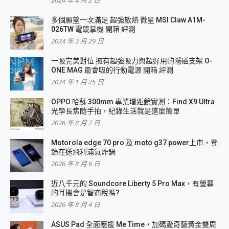
多個願望一次滿足 超強散熱 微星 MSI Claw A1M-
026TW 電競掌機 開箱 評測
2024 年 3 月 29 日
一吸完美對位 擁有超強吸力與超好用的隱磁支架 O-
ONE MAG 最會吸的行動電源 開箱 評測
2024 年 1 月 25 日
OPPO 哈蘇 300mm 專業增距鏡實測：Find X9 Ultra
光學長焦隨手拍，紀錄生活就是這麼簡單
2026 年 8 月 7 日
Motorola edge 70 pro 及 moto g37 power上市，登
錄在送飛利浦氣炸鍋
2026 年 8 月 6 日
近八千元的 Soundcore Liberty 5 Pro Max，有螢幕
的耳機會是智商稅嗎?
2026 年 8 月 4 日
ASUS Pad 全面應援 Me Time，加碼愛奇藝黃金雙周