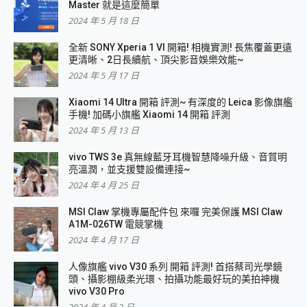
Master 就是這麼簡單
2024 年 5 月 18 日
全新 SONY Xperia 1 VI 開箱! 相機實測! 長焦覆蓋更遠
更清晰、2日長續航、頂尖影音娛樂效能~
2024 年 5 月 17 日
Xiaomi 14 Ultra 開箱 評測~ 有深度的 Leica 影像旗艦
手機! 加碼小旗艦 Xiaomi 14 開箱 評測
2024 年 5 月 13 日
vivo TWS 3e 真無線藍牙耳機智慧降噪升級、音質明
亮溫潤，並支援雙設備連接~
2024 年 4 月 25 日
MSI Claw 掌機專屬配件包 來囉 完美保護 MSI Claw
A1M-026TW 電競掌機
2024 年 4 月 17 日
人像旗艦 vivo V30 系列 開箱 評測! 首搭蔡司光學鏡
頭、攝影棚級柔光環、拍攝功能最好玩的美拍神機
vivo V30 Pro
2024 年 4 月 2 日