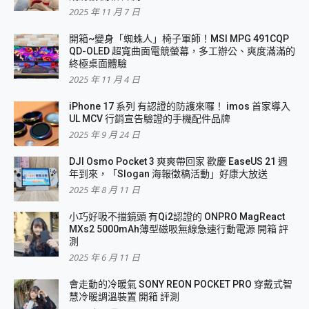
2025 年 11 月 7 日
開箱~變身「蜘蛛人」椅子軍師！MSI MPG 491CQP
QD-OLED 超寬曲面電競螢幕，多工辦公、爽度滿滿的
終極桌面體驗
2025 年 11 月 4 日
iPhone 17 系列 有認證的防護來囉！ imos 首家導入
UL MCV 行銷宣告驗證的手機配件品牌
2025 年 9 月 24 日
DJI Osmo Pocket 3 爽爽帶回家 歡慶 EaseUS 21 週
年到來，「Slogan 海報徵稿活動」好康大放送
2025 年 8 月 11 日
小巧好吸不擋鏡頭 有Qi2認證的 ONPRO MagReact
MXs2 5000mAh薄型磁吸無線急速行動電源 開箱 評
測
2025 年 6 月 11 日
會走動的冷暖氣 SONY REON POCKET PRO 穿戴式智
慧冷暖調溫裝置 開箱 評測