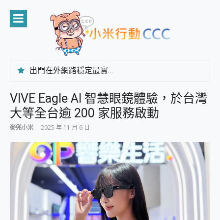
Skip
to
content
出門在外網路穩定最實在 「台灣大哥大」榮獲 4G/5G 在線率全球 NO.3 全台第一與全台六冠王實測心得，走到哪順到哪！
「AUSNAT R1 錄音卡」開箱評測~ 終結會議紀錄地獄，自動生成摘要報告，200+語言翻譯，旅遊最強搭檔。
CP 值天花板~ Bongcom BS5 足球君開箱~ 短焦投影機 3千元就能擁有！ 折扣碼在這～
VIVE Eagle AI 智慧眼鏡體驗，於台灣
專為 PC上的 XBOX和掌機設計的 FireCuda X1070 SSD 固態硬碟開箱 評測
大等全台逾 200 家服務啟動
台灣製攝影機在這裡，100%全無線設計 SpotCam Solo Eco 太陽能防水雲端攝影機 SpotCam Solo 3 2.5K高畫質戶外攝影機 開箱 評測
電力超超超持久 MSI 微星 Prestige 14 AI+ D3MG-031TW 14吋 開箱評價，AI輕薄商務筆電 Copilot+ PC
麥兜小米
2025 年 11 月 6 日
超懂拍、耐用 AI 街拍機~ realme 16 Pro 開箱評價~ 2 億畫素 LumaColor 影像、持久續航與 IP69K 高防護
防窺黑科技 Galaxy S26 Ultra系列保護貼怎麼選？imos AR 低反光玻璃、藍寶石鏡頭貼與軍規防摔殼完整開箱評價
AI 支付 一錶搞定大小事 Xiaomi Watch 5 開箱 評測
超驚艷 讓人一眼就愛上 LENOVO 聯想 Yoga Book 9 14吋 AI輕薄筆電 開箱 評測
美到讓人超想擁有 moto pad 60 系列 與 Moto | Swarovski razr 60 冰藍限定版本 開箱 評測
好用的 EaseUS Partition Master 讓您輕鬆的移除與格式化有防寫保護的隨身碟或SD卡
一鍵修復模糊影片、舊照的 AI 好幫手! VideoProc Converter AI 新版全解析 × 年末優惠，一篇全看懂
小朋友才做選擇 投影機 RGB藍牙音響 氛圍情境燈 我通通都要！ Starfish 2 幻彩膠囊投影機｜結合「 智慧投影 & 煥彩流動 」的沈浸式生活新體驗