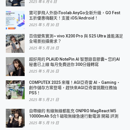
2025 年 6 月 6 日
寶可夢飛人外掛iToolab AnyGo全新升級，GO Fest
五折優惠嗨翻天！支援 iOS/Android！
2025 年 5 月 30 日
百倍變焦實測~ vivo X200 Pro 與 S25 Ultra 誰能滿足
全場景拍攝需求？
2025 年 5 月 28 日
超好用的 PLAUD NotePin AI 智慧錄音膠囊~ 您的AI
秘書已上線 每月免費送你 300分鐘轉寫
2025 年 5 月 26 日
COMPUTEX 2025 來囉！AGI亞奇雷 AI・Gaming・
創作儲存方案登場，趕快來AGI亞奇雷挑戰任務抽
PS5！
2025 年 5 月 21 日
自帶線的 有線無線都能充 ONPRO MagReact M5
10000mAh 5合1 磁吸無線急速行動電源 開箱 評測
2025 年 5 月 19 日