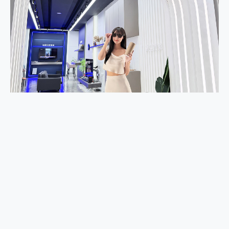
2億 APO蔡司長焦神機降臨~ vivo X200 Pro、vivo X200 就是這麼好拍
EaseUS Vocal Remover 免費線上去聲器一鍵去除人聲 人聲 音樂分離 2024 消除人聲推薦
3 個超值 MHN 飛人工具分享~~ iToolab AnyGo 魔物獵人 Now飛人 ios教學 不出門也可以到處走
Locawhere AnyTo 寶可夢飛人 AnyTo 不出門也可以飛遍全世界
小體積 40000mAh 超大容量 一次充5個設備 充好充滿 CUKTECH 酷態科 300W 微型充電站 開箱 評測
97.3% 恢復率，資料救援就是這麼簡單 EaseUS Data Recovery Wizard Free 18.0.0 業界最好的資料救援軟體
磁碟系統大風吹 有了 磁碟管理程式 EaseUS Partition Master 就是這麼簡單
全新 SONY Xperia 1 VI 開箱! 相機實測! 長焦覆蓋更遠更清晰、2日長續航、頂尖影音娛樂效能~
Xiaomi 14 Ultra 開箱 評測~ 有深度的 Leica 影像旗艦手機! 加碼小旗艦 Xiaomi 14 開箱 評測
vivo TWS 3e 真無線藍牙耳機智慧降噪升級、音質明亮溫潤，並支援雙設備連接~
MSI Claw 掌機專屬配件包 來囉 完美保護 MSI Claw A1M-026TW 電競掌機
人像旗艦 vivo V30 系列 開箱 評測! 首搭蔡司光學鏡頭、攝影棚級柔光環、拍攝功能最好玩的美拍神機 vivo V30 Pro
多個願望一次滿足 超強散熱 微星 MSI Claw A1M-026TW 電競掌機 開箱 評測
一吸完美對位 擁有超強吸力與超好用的隱磁支架 O-ONE MAG 最會吸的行動電源 開箱 評測
OPPO 哈蘇 300mm 專業增距鏡實測：Find X9 Ultra 光學長焦隨手拍，紀錄生活就是這麼簡單
Motorola edge 70 pro 及 moto g37 power上市，登錄在送飛利浦氣炸鍋
近八千元的 Soundcore Liberty 5 Pro Max，有螢幕的耳機會是智商稅嗎?
ASUS Pad 全面應援 Me Time，加碼愛奇藝黃金雙周卡體驗，專案價最低 NT$0 起