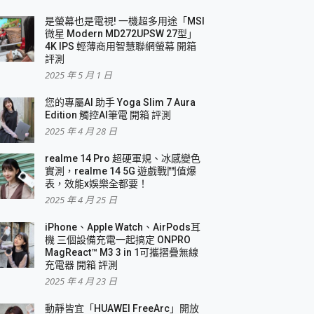
是螢幕也是電視! 一機超多用途「MSI
微星 Modern MD272UPSW 27型」
4K IPS 輕薄商用智慧聯網螢幕 開箱
評測
2025 年 5 月 1 日
您的專屬AI 助手 Yoga Slim 7 Aura
Edition 觸控AI筆電 開箱 評測
2025 年 4 月 28 日
realme 14 Pro 超硬軍規、冰感變色
實測，realme 14 5G 遊戲戰鬥值爆
表，效能x娛樂全都要！
2025 年 4 月 25 日
iPhone、Apple Watch、AirPods耳
機 三個設備充電一起搞定 ONPRO
MagReact™ M3 3 in 1可攜摺疊無線
充電器 開箱 評測
2025 年 4 月 23 日
動靜皆宜「HUAWEI FreeArc」開放