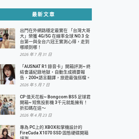
貼與軍規防摔殼完整開箱評價
最新文章
出門在外網路穩定最實在 「台灣大哥
，一篇全看懂
大」榮獲 4G/5G 在線率全球 NO.3 全
台第一與全台六冠王實測心得，走到
機｜結合「 智慧投影 & 煥彩流動 」的沈浸
哪順到哪！
2026 年 7 月 31 日
X 系列 輕量無線電競滑鼠 開箱 評測
多工辦公、爽度滿滿的終極桌面體驗
「AUSNAT R1 錄音卡」開箱評測~ 終
結會議紀錄地獄，自動生成摘要報
好康大放送
告，200+語言翻譯，旅遊最強搭檔。
動電源 開箱 評測
2026 年 5 月 7 日
CP 值天花板~ Bongcom BS5 足球君
開箱~ 短焦投影機 3千元就能擁有！
折扣碼在這～
寫
2026 年 4 月 23 日
挑戰任務抽 PS5！
 開箱 評測
專為 PC上的 XBOX和掌機設計的
與強大供電效能
FireCuda X1070 SSD 固態硬碟開箱
商用智慧聯網螢幕 開箱 評測
評測