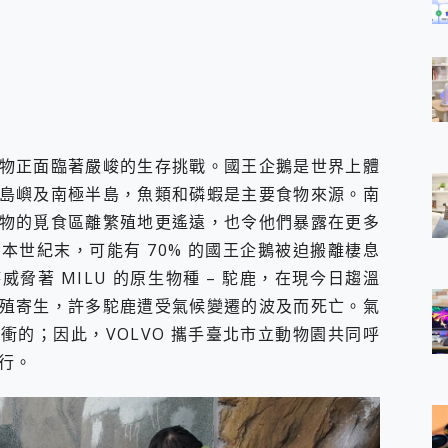
物正面臨著嚴峻的生存挑戰。國王企鵝是世界上體
島嶼及南極半島，魚類和磷蝦是主要食物來源。南
物的覓食區離繁殖地更遙遠，也令他們暴露在更多
本世紀末，可能有 70% 的國王企鵝被迫搬離棲息
脅著 MILU 的原生物種 – 駝鹿，在現今日趨溫
殖寄生，許多駝鹿遭受氣候變遷的波及而死亡。氣
衝的；因此，VOLVO 攜手臺北市立動物園共同呼
行。