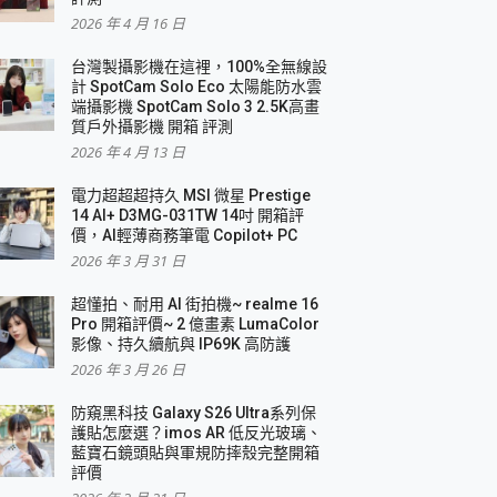
2026 年 4 月 16 日
要！
台灣製攝影機在這裡，100%全無線設
3 in 1可攜摺疊無線充電器 開箱 評測
計 SpotCam Solo Eco 太陽能防水雲
優質
端攝影機 SpotCam Solo 3 2.5K高畫
質戶外攝影機 開箱 評測
2026 年 4 月 13 日
 評測
電力超超超持久 MSI 微星 Prestige
14 AI+ D3MG-031TW 14吋 開箱評
價，AI輕薄商務筆電 Copilot+ PC
2026 年 3 月 31 日
到處走
超懂拍、耐用 AI 街拍機~ realme 16
 開箱 評測
Pro 開箱評價~ 2 億畫素 LumaColor
業界最好的資料救援軟體
影像、持久續航與 IP69K 高防護
2026 年 3 月 26 日
效能~
防窺黑科技 Galaxy S26 Ultra系列保
護貼怎麼選？imos AR 低反光玻璃、
藍寶石鏡頭貼與軍規防摔殼完整開箱
評價
機 vivo V30 Pro