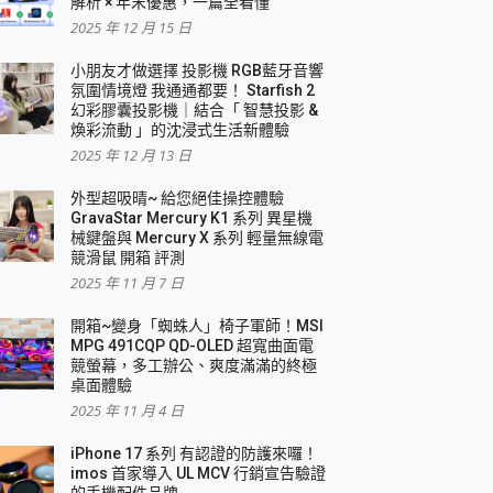
解析 × 年末優惠，一篇全看懂
2025 年 12 月 15 日
小朋友才做選擇 投影機 RGB藍牙音響
氛圍情境燈 我通通都要！ Starfish 2
幻彩膠囊投影機｜結合「 智慧投影 &
煥彩流動 」的沈浸式生活新體驗
2025 年 12 月 13 日
外型超吸晴~ 給您絕佳操控體驗
GravaStar Mercury K1 系列 異星機
械鍵盤與 Mercury X 系列 輕量無線電
競滑鼠 開箱 評測
2025 年 11 月 7 日
開箱~變身「蜘蛛人」椅子軍師！MSI
MPG 491CQP QD-OLED 超寬曲面電
競螢幕，多工辦公、爽度滿滿的終極
桌面體驗
2025 年 11 月 4 日
iPhone 17 系列 有認證的防護來囉！
imos 首家導入 UL MCV 行銷宣告驗證
的手機配件品牌