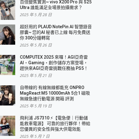
百倍變焦實測~ vivo X200 Pro 與 S25
Ultra 誰能滿足全場景拍攝需求？
2025 年 5 月 28 日
超好用的 PLAUD NotePin AI 智慧錄音
膠囊~ 您的AI 秘書已上線 每月免費送
你 300分鐘轉寫
2025 年 5 月 26 日
COMPUTEX 2025 來囉！AGI亞奇雷
AI・Gaming・創作儲存方案登場，
趕快來AGI亞奇雷挑戰任務抽 PS5！
2025 年 5 月 21 日
自帶線的 有線無線都能充 ONPRO
MagReact M5 10000mAh 5合1 磁吸
無線急速行動電源 開箱 評測
2025 年 5 月 19 日
飛利浦 JS7310 ⚡【電急便｜行動儲
能救車電源】 可靠的旅行夥伴！帶給
您優異的安全性與強大供電效能
2025 年 5 月 7 日