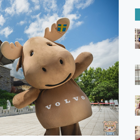
6 Ultra系列保護貼怎麼選？imos AR 低反光玻璃、藍寶石鏡頭
mi Watch 5 開箱 評測
O 聯想 Yoga Book 9 14吋 AI輕薄筆電 開箱 評測
60 系列 與 Moto | Swarovski razr 60 冰藍限定版本 開箱 評測
tion Master 讓您輕鬆的移除與格式化有防寫保護的隨身碟或SD卡
好幫手! VideoProc Converter AI 新版全解析 × 年末優惠
B藍牙音響 氛圍情境燈 我通通都要！ Starfish 2 幻彩膠囊投影
GravaStar Mercury K1 系列 異星機械鍵盤與 Mercury 
！MSI MPG 491CQP QD-OLED 超寬曲面電競螢幕，
證的防護來囉！ imos 首家導入 UL MCV 行銷宣告驗證的手機配件品牌
 爽爽帶回家 歡慶 EaseUS 21 週年到來，「Slogan 海報徵稿活動」
的 ONPRO MagReact MXs2 5000mAh薄型磁吸無線急速行
ON POCKET PRO 穿戴式智慧冷暖調溫裝置 開箱 評測
yGo全新升級，GO Fest 五折優惠嗨翻天！支援 iOS/Android！
 Pro 與 S25 Ultra 誰能滿足全場景拍攝需求？
in AI 智慧錄音膠囊~ 您的AI 秘書已上線 每月免費送你 300分鐘轉
囉！AGI亞奇雷 AI・Gaming・創作儲存方案登場，趕快來AGI亞奇雷
RO MagReact M5 10000mAh 5合1 磁吸無線急速行動電源
電急便｜行動儲能救車電源】 可靠的旅行夥伴！帶給您優異的安全性
「MSI微星 Modern MD272UPSW 27型」 4K IPS 輕薄