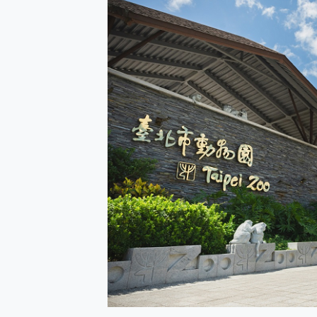
防窺黑科技 Galaxy S2
AI 支付 一錶搞定大小事 Xiao
超驚艷 讓人一眼就愛上 LENOV
美到讓人超想擁有 moto pad 
好用的 EaseUS Parti
一鍵修復模糊影片、舊照的 AI 
小朋友才做選擇 投影機 RG
式生活新體驗
外型超吸晴~ 給您絕佳操控體驗 
開箱~變身「蜘蛛人」椅子軍師
iPhone 17 系列 有認
DJI Osmo Pocket 3
小巧好吸不擋鏡頭 有Qi2認證
會走動的冷暖氣 SONY RE
寶可夢飛人外掛iToolab An
百倍變焦實測~ vivo X200
超好用的 PLAUD NoteP
COMPUTEX 2025 來
自帶線的 有線無線都能充 ONP
飛利浦 JS7310 ⚡【
是螢幕也是電視! 一機超多用途