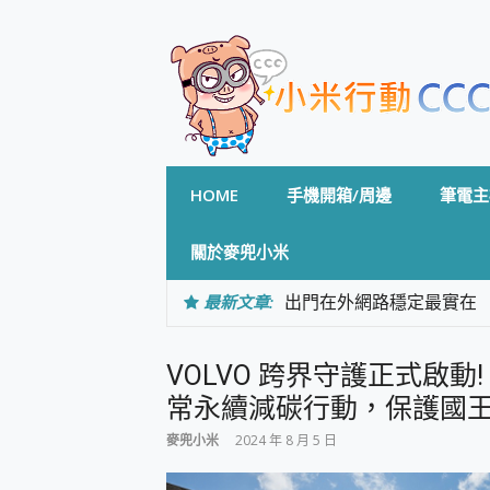
Skip
to
content
HOME
手機開箱/周邊
筆電主
關於麥兜小米
最新文章:
出門在外網路穩定最實在 「
「AUSNAT R1 錄音
CP 值天花板~ Bongco
VOLVO 跨界守護正式啟
專為 PC上的 XBOX和掌機設計
台灣製攝影機在這裡，100%全無
常永續減碳行動，保護國
測
麥兜小米
2024 年 8 月 5 日
電力超超超持久 MSI 微星 Pre
超懂拍、耐用 AI 街拍機~ re