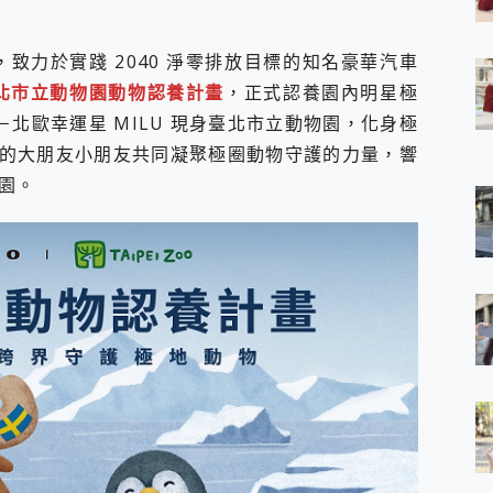
 7 Aura Edition 觸控AI筆電 開箱 評測
軍規、冰感變色實測，realme 14 5G 遊戲戰鬥值爆表，效能x娛樂全都
，致力於實踐 2040 淨零排放目標的知名豪華汽車
h、AirPods耳機 三個設備充電一起搞定 ONPRO MagReact™ M3 
北市立動物園動物認養計畫
，正式認養園內明星極
eeArc」開放式耳掛耳機，無感配戴! 超穩超服貼，音質、通話也很
袋裡的 Zeiss 潮流攝影棚!
－北歐幸運星 MILU 現身臺北市立動物園，化身極
orock 衣莉莎白 H1 Neo分子篩洗脫烘 AI 滾筒洗衣機
的大朋友小朋友共同凝聚極圈動物守護的力量，響
 最完美的家 MSI Nest Docking Station 掌機專屬擴充底座 開箱
園。
 中嘉寬頻 SoundBox 劇院串流盒 開箱 評測
ivo X200 Pro、vivo X200 就是這麼好拍
over 免費線上去聲器一鍵去除人聲 人聲 音樂分離 2024 消除人聲推薦
~~ iToolab AnyGo 魔物獵人 Now飛人 ios教學 不出門也可以
寶可夢飛人 AnyTo 不出門也可以飛遍全世界
容量 一次充5個設備 充好充滿 CUKTECH 酷態科 300W 微型充電站
簡單 EaseUS Data Recovery Wizard Free 18.0.0 
 EaseUS Partition Master 就是這麼簡單
1 VI 開箱! 相機實測! 長焦覆蓋更遠更清晰、2日長續航、頂尖影音娛樂
 評測~ 有深度的 Leica 影像旗艦手機! 加碼小旗艦 Xiaomi 14 開箱 評測
無線藍牙耳機智慧降噪升級、音質明亮溫潤，並支援雙設備連接~
來囉 完美保護 MSI Claw A1M-026TW 電競掌機
列 開箱 評測! 首搭蔡司光學鏡頭、攝影棚級柔光環、拍攝功能最好玩的美拍神