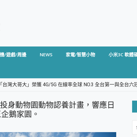
機/遊戲/周邊
NEWS
家電/智慧小物
小米3C 軟體
台灣大哥大」榮獲 4G/5G 在線率全球 NO.3 全台第一與全
卡」開箱評測~ 終結會議紀錄地獄，自動生成摘要報告，200+語言
m BS5 足球君開箱~ 短焦投影機 3千元就能擁有！ 折扣碼在這～
動! 投身動物園動物認養計畫，響應日
的 FireCuda X1070 SSD 固態硬碟開箱 評測
線設計 SpotCam Solo Eco 太陽能防水雲端攝影機 SpotCam
王企鵝家園。
S
stige 14 AI+ D3MG-031TW 14吋 開箱評價，AI輕薄商務筆電 Co
FO
alme 16 Pro 開箱評價~ 2 億畫素 LumaColor 影像、持久續航與