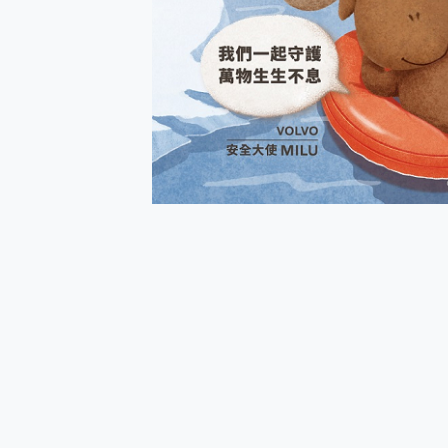
多個願望一次滿足 超強散熱 微星
一吸完美對位 擁有超強吸力
OPPO 哈蘇 300mm 專
Motorola edge 70 p
近八千元的 Soundcore L
ASUS Pad 全面應援 M