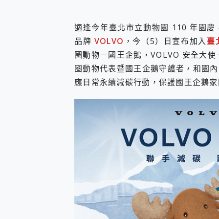
您的專屬AI 助手 Yoga Slim
realme 14 Pro 超硬
適逢今年臺北市立動物園 110 年園慶
iPhone、Apple Watc
品牌
VOLVO
，今（5）日宣布加入
臺
動靜皆宜「HUAWEI Fr
好玩好拍 vivo V50 ~ 口
圈動物－國王企鵝，VOLVO 安全大使
25種洗烘模式一機搞定! Rob
圈動物代表暨國王企鵝守護者，和園內
給 MSI Claw 系列電競掌機
應日常永續減碳行動，保護國王企鵝家
B&O 精品級音響! Home+
2億 APO蔡司長焦神機降臨~ v
EaseUS Vocal Rem
3 個超值 MHN 飛人工具分享
Locawhere AnyTo 
小體積 40000mAh 超大
97.3% 恢復率，資料救援就是這麼
磁碟系統大風吹 有了 磁碟管理程式
全新 SONY Xperia 
Xiaomi 14 Ultra 開箱
vivo TWS 3e 真
MSI Claw 掌機專屬配件包 
人像旗艦 vivo V30 系