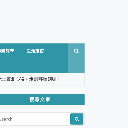
硬體教學
生活旅遊
台六冠王實測心得，走到哪順到哪！
翻譯，旅遊最強搭檔。
搜尋文章
 Solo 3 2.5K高畫質戶外攝影機 開箱 評
EARCH
pilot+ PC
R:
 IP69K 高防護