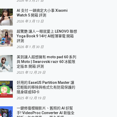
2026 年 3 月 21 日
AI 支付 一錶搞定大小事 Xiaomi
簡單
Watch 5 開箱 評測
2026 年 3 月 13 日
超驚艷 讓人一眼就愛上 LENOVO 聯想
Yoga Book 9 14吋 AI輕薄筆電 開箱
評測
2026 年 1 月 30 日
美到讓人超想擁有 moto pad 60 系列
與 Moto | Swarovski razr 60 冰藍限
定版本 開箱 評測
2025 年 12 月 29 日
好用的 EaseUS Partition Master 讓
您輕鬆的移除與格式化有防寫保護的
隨身碟或SD卡
2025 年 12 月 19 日
一鍵修復模糊影片、舊照的 AI 好幫
手! VideoProc Converter AI 新版全