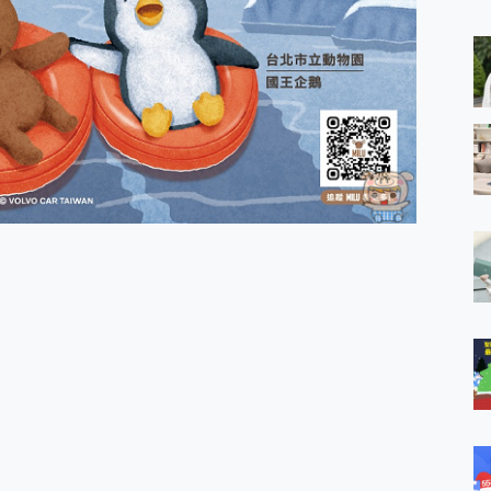
 MSI Claw A1M-026TW 電競掌機 開箱 評測
與超好用的隱磁支架 O-ONE MAG 最會吸的行動電源 開箱 評測
業增距鏡實測：Find X9 Ultra 光學長焦隨手拍，紀錄生活就是這麼
ro 及 moto g37 power上市，登錄在送飛利浦氣炸鍋
iberty 5 Pro Max，有螢幕的耳機會是智商稅嗎?
e Time，加碼愛奇藝黃金雙周卡體驗，專案價最低 NT$0 起