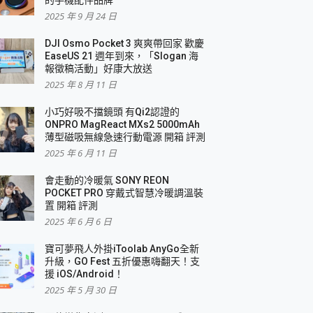
2025 年 9 月 24 日
DJI Osmo Pocket 3 爽爽帶回家 歡慶
EaseUS 21 週年到來，「Slogan 海
報徵稿活動」好康大放送
2025 年 8 月 11 日
小巧好吸不擋鏡頭 有Qi2認證的
ONPRO MagReact MXs2 5000mAh
薄型磁吸無線急速行動電源 開箱 評測
2025 年 6 月 11 日
會走動的冷暖氣 SONY REON
POCKET PRO 穿戴式智慧冷暖調溫裝
置 開箱 評測
2025 年 6 月 6 日
寶可夢飛人外掛iToolab AnyGo全新
升級，GO Fest 五折優惠嗨翻天！支
援 iOS/Android！
2025 年 5 月 30 日