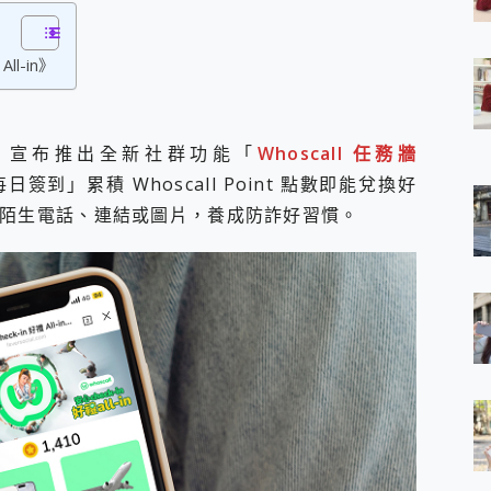
 7 Aura Edition 觸控AI筆電 開箱 評測
軍規、冰感變色實測，realme 14 5G 遊戲戰鬥值爆表，效能x娛樂全都
ll-in》
h、AirPods耳機 三個設備充電一起搞定 ONPRO MagReact™ M3 
eeArc」開放式耳掛耳機，無感配戴! 超穩超服貼，音質、通話也很
袋裡的 Zeiss 潮流攝影棚!
orock 衣莉莎白 H1 Neo分子篩洗脫烘 AI 滾筒洗衣機
今（15）宣布推出全新社群功能「
Whoscall 任務牆
 最完美的家 MSI Nest Docking Station 掌機專屬擴充底座 開箱
簽到」累積 Whoscall Point 點數即能兌換好
 中嘉寬頻 SoundBox 劇院串流盒 開箱 評測
ivo X200 Pro、vivo X200 就是這麼好拍
 查詢陌生電話、連結或圖片，養成防詐好習慣。
over 免費線上去聲器一鍵去除人聲 人聲 音樂分離 2024 消除人聲推薦
~~ iToolab AnyGo 魔物獵人 Now飛人 ios教學 不出門也可以
寶可夢飛人 AnyTo 不出門也可以飛遍全世界
容量 一次充5個設備 充好充滿 CUKTECH 酷態科 300W 微型充電站
簡單 EaseUS Data Recovery Wizard Free 18.0.0 
 EaseUS Partition Master 就是這麼簡單
1 VI 開箱! 相機實測! 長焦覆蓋更遠更清晰、2日長續航、頂尖影音娛樂
 評測~ 有深度的 Leica 影像旗艦手機! 加碼小旗艦 Xiaomi 14 開箱 評測
無線藍牙耳機智慧降噪升級、音質明亮溫潤，並支援雙設備連接~
來囉 完美保護 MSI Claw A1M-026TW 電競掌機
列 開箱 評測! 首搭蔡司光學鏡頭、攝影棚級柔光環、拍攝功能最好玩的美拍神