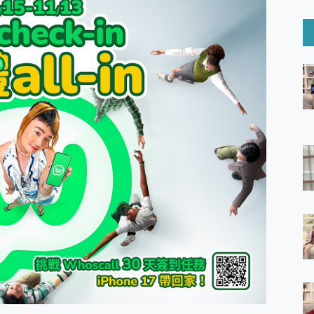
6 Ultra系列保護貼怎麼選？imos AR 低反光玻璃、藍寶石鏡頭
mi Watch 5 開箱 評測
O 聯想 Yoga Book 9 14吋 AI輕薄筆電 開箱 評測
60 系列 與 Moto | Swarovski razr 60 冰藍限定版本 開箱 評測
tion Master 讓您輕鬆的移除與格式化有防寫保護的隨身碟或SD卡
好幫手! VideoProc Converter AI 新版全解析 × 年末優惠
B藍牙音響 氛圍情境燈 我通通都要！ Starfish 2 幻彩膠囊投影
GravaStar Mercury K1 系列 異星機械鍵盤與 Mercury 
！MSI MPG 491CQP QD-OLED 超寬曲面電競螢幕，
證的防護來囉！ imos 首家導入 UL MCV 行銷宣告驗證的手機配件品牌
 爽爽帶回家 歡慶 EaseUS 21 週年到來，「Slogan 海報徵稿活動」
的 ONPRO MagReact MXs2 5000mAh薄型磁吸無線急速行
ON POCKET PRO 穿戴式智慧冷暖調溫裝置 開箱 評測
yGo全新升級，GO Fest 五折優惠嗨翻天！支援 iOS/Android！
 Pro 與 S25 Ultra 誰能滿足全場景拍攝需求？
in AI 智慧錄音膠囊~ 您的AI 秘書已上線 每月免費送你 300分鐘轉
囉！AGI亞奇雷 AI・Gaming・創作儲存方案登場，趕快來AGI亞奇雷
RO MagReact M5 10000mAh 5合1 磁吸無線急速行動電源
電急便｜行動儲能救車電源】 可靠的旅行夥伴！帶給您優異的安全性
「MSI微星 Modern MD272UPSW 27型」 4K IPS 輕薄