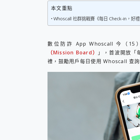
您的專屬AI 助手 Yoga Slim
本文重點
realme 14 Pro 超硬
Whoscall 社群挑戰賽《每日 Check-in，好禮 A
iPhone、Apple Watc
動靜皆宜「HUAWEI Fr
好玩好拍 vivo V50 ~ 口
25種洗烘模式一機搞定! Rob
數位防詐 App Whoscall 
給 MSI Claw 系列電競掌機
（Mission Board）
」，首波開放「每日
B&O 精品級音響! Home+
2億 APO蔡司長焦神機降臨~ v
禮，鼓勵用戶每日使用 Whoscall
EaseUS Vocal Rem
3 個超值 MHN 飛人工具分享
Locawhere AnyTo 
小體積 40000mAh 超大
97.3% 恢復率，資料救援就是這麼
磁碟系統大風吹 有了 磁碟管理程式
全新 SONY Xperia 
Xiaomi 14 Ultra 開箱
vivo TWS 3e 真
MSI Claw 掌機專屬配件包 
人像旗艦 vivo V30 系