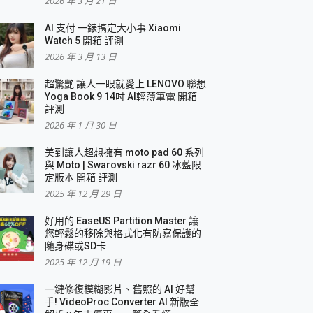
2026 年 3 月 21 日
AI 支付 一錶搞定大小事 Xiaomi
Watch 5 開箱 評測
2026 年 3 月 13 日
盛典
超驚艷 讓人一眼就愛上 LENOVO 聯想
Yoga Book 9 14吋 AI輕薄筆電 開箱
評測
2026 年 1 月 30 日
美到讓人超想擁有 moto pad 60 系列
與 Moto | Swarovski razr 60 冰藍限
定版本 開箱 評測
2025 年 12 月 29 日
好用的 EaseUS Partition Master 讓
您輕鬆的移除與格式化有防寫保護的
隨身碟或SD卡
2025 年 12 月 19 日
一鍵修復模糊影片、舊照的 AI 好幫
手! VideoProc Converter AI 新版全