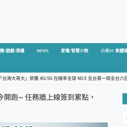
機/遊戲/周邊
NEWS
家電/智慧小物
小米3C 軟體
台灣大哥大」榮獲 4G/5G 在線率全球 NO.3 全台第一與全
卡」開箱評測~ 終結會議紀錄地獄，自動生成摘要報告，200+語言
m BS5 足球君開箱~ 短焦投影機 3千元就能擁有！ 折扣碼在這～
挑戰賽今開跑~ 任務牆上線簽到累點，
的 FireCuda X1070 SSD 固態硬碟開箱 評測
線設計 SpotCam Solo Eco 太陽能防水雲端攝影機 SpotCam
S
stige 14 AI+ D3MG-031TW 14吋 開箱評價，AI輕薄商務筆電 Co
FO
alme 16 Pro 開箱評價~ 2 億畫素 LumaColor 影像、持久續航與