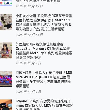
解析 × 年末優惠，一篇全看懂
2025 年 12 月 15 日
小朋友才做選擇 投影機 RGB藍牙音響
氛圍情境燈 我通通都要！ Starfish 2
幻彩膠囊投影機｜結合「 智慧投影 &
煥彩流動 」的沈浸式生活新體驗
2025 年 12 月 13 日
外型超吸晴~ 給您絕佳操控體驗
GravaStar Mercury K1 系列 異星機
械鍵盤與 Mercury X 系列 輕量無線電
競滑鼠 開箱 評測
2025 年 11 月 7 日
開箱~變身「蜘蛛人」椅子軍師！MSI
MPG 491CQP QD-OLED 超寬曲面電
競螢幕，多工辦公、爽度滿滿的終極
桌面體驗
2025 年 11 月 4 日
iPhone 17 系列 有認證的防護來囉！
imos 首家導入 UL MCV 行銷宣告驗證
的手機配件品牌