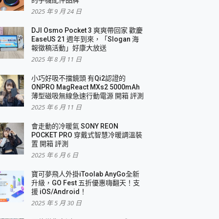
2025 年 9 月 24 日
DJI Osmo Pocket 3 爽爽帶回家 歡慶
EaseUS 21 週年到來，「Slogan 海
報徵稿活動」好康大放送
2025 年 8 月 11 日
小巧好吸不擋鏡頭 有Qi2認證的
ONPRO MagReact MXs2 5000mAh
薄型磁吸無線急速行動電源 開箱 評測
2025 年 6 月 11 日
會走動的冷暖氣 SONY REON
POCKET PRO 穿戴式智慧冷暖調溫裝
置 開箱 評測
2025 年 6 月 6 日
寶可夢飛人外掛iToolab AnyGo全新
升級，GO Fest 五折優惠嗨翻天！支
援 iOS/Android！
2025 年 5 月 30 日