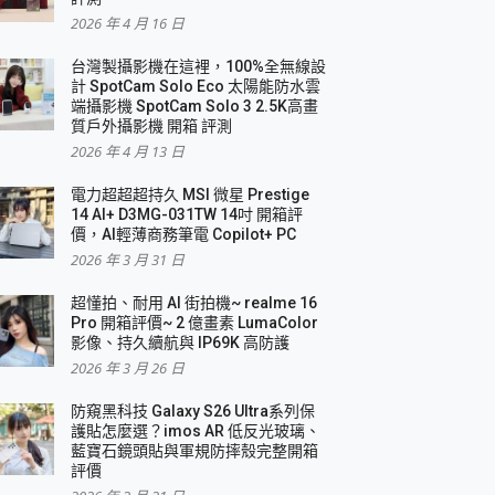
2026 年 4 月 16 日
要！
台灣製攝影機在這裡，100%全無線設
3 in 1可攜摺疊無線充電器 開箱 評測
計 SpotCam Solo Eco 太陽能防水雲
優質
端攝影機 SpotCam Solo 3 2.5K高畫
質戶外攝影機 開箱 評測
2026 年 4 月 13 日
 評測
電力超超超持久 MSI 微星 Prestige
14 AI+ D3MG-031TW 14吋 開箱評
價，AI輕薄商務筆電 Copilot+ PC
2026 年 3 月 31 日
到處走
超懂拍、耐用 AI 街拍機~ realme 16
 開箱 評測
Pro 開箱評價~ 2 億畫素 LumaColor
業界最好的資料救援軟體
影像、持久續航與 IP69K 高防護
2026 年 3 月 26 日
效能~
防窺黑科技 Galaxy S26 Ultra系列保
護貼怎麼選？imos AR 低反光玻璃、
藍寶石鏡頭貼與軍規防摔殼完整開箱
評價
機 vivo V30 Pro