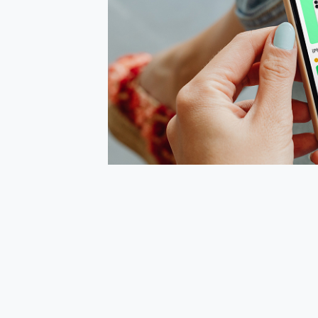
多個願望一次滿足 超強散熱 微星
一吸完美對位 擁有超強吸力
Motorola edge 70 p
近八千元的 Soundcore L
ASUS Pad 全面應援 M
榮耀 HONOR 600 Pro 