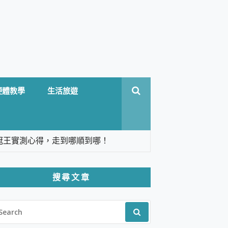
硬體教學
生活旅遊
台六冠王實測心得，走到哪順到哪！
翻譯，旅遊最強搭檔。
搜尋文章
 Solo 3 2.5K高畫質戶外攝影機 開箱 評
EARCH
pilot+ PC
R:
 IP69K 高防護