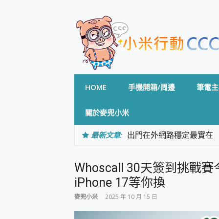
Skip
to
content
HOME
手機開箱/周邊
筆電主
關於麥兜小米
最新文章:
出門在外網路穩定最實在 「
「AUSNAT R1 錄音
CP 值天花板~ Bongco
Whoscall 30天簽到
專為 PC上的 XBOX和掌機設計
台灣製攝影機在這裡，100%全無
iPhone 17等你換
測
麥兜小米
2025 年 10 月 15 日
電力超超超持久 MSI 微星 Pre
超懂拍、耐用 AI 街拍機~ re