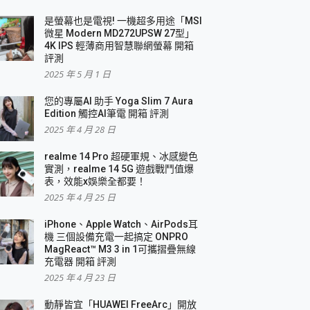
是螢幕也是電視! 一機超多用途「MSI
微星 Modern MD272UPSW 27型」
4K IPS 輕薄商用智慧聯網螢幕 開箱
評測
2025 年 5 月 1 日
您的專屬AI 助手 Yoga Slim 7 Aura
Edition 觸控AI筆電 開箱 評測
2025 年 4 月 28 日
realme 14 Pro 超硬軍規、冰感變色
實測，realme 14 5G 遊戲戰鬥值爆
表，效能x娛樂全都要！
2025 年 4 月 25 日
iPhone、Apple Watch、AirPods耳
機 三個設備充電一起搞定 ONPRO
MagReact™ M3 3 in 1可攜摺疊無線
充電器 開箱 評測
2025 年 4 月 23 日
動靜皆宜「HUAWEI FreeArc」開放