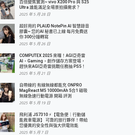
百倍變焦實測~ vivo X200 Pro 與 S25
Ultra 誰能滿足全場景拍攝需求？
2025 年 5 月 28 日
超好用的 PLAUD NotePin AI 智慧錄音
膠囊~ 您的AI 秘書已上線 每月免費送
你 300分鐘轉寫
2025 年 5 月 26 日
COMPUTEX 2025 來囉！AGI亞奇雷
AI・Gaming・創作儲存方案登場，
趕快來AGI亞奇雷挑戰任務抽 PS5！
2025 年 5 月 21 日
自帶線的 有線無線都能充 ONPRO
MagReact M5 10000mAh 5合1 磁吸
無線急速行動電源 開箱 評測
2025 年 5 月 19 日
飛利浦 JS7310 ⚡【電急便｜行動儲
能救車電源】 可靠的旅行夥伴！帶給
您優異的安全性與強大供電效能
2025 年 5 月 7 日