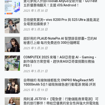
寶可夢飛人外掛iToolab AnyGo全新升級，GO Fest
五折優惠嗨翻天！支援 iOS/Android！
2025 年 5 月 30 日
百倍變焦實測~ vivo X200 Pro 與 S25 Ultra 誰能滿足
全場景拍攝需求？
2025 年 5 月 28 日
超好用的 PLAUD NotePin AI 智慧錄音膠囊~ 您的AI
秘書已上線 每月免費送你 300分鐘轉寫
2025 年 5 月 26 日
COMPUTEX 2025 來囉！AGI亞奇雷 AI・Gaming・
創作儲存方案登場，趕快來AGI亞奇雷挑戰任務抽
PS5！
2025 年 5 月 21 日
自帶線的 有線無線都能充 ONPRO MagReact M5
10000mAh 5合1 磁吸無線急速行動電源 開箱 評測
2025 年 5 月 19 日
飛利浦 JS7310 ⚡【電急便｜行動儲能救車電源】 可
靠的旅行夥伴！帶給您優異的安全性與強大供電效能