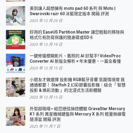
美到讓人超想擁有 moto pad 60 系列 與 Moto |
Swarovski razr 60 冰藍限定版本 開箱 評測
2025 年 12 月 29 日
好用的 EaseUS Partition Master 讓您輕鬆的移除與
格式化有防寫保護的隨身碟或SD卡
2025 年 12 月 19 日
一鍵修復模糊影片、舊照的 AI 好幫手! VideoProc
Converter AI 新版全解析 × 年末優惠，一篇全看懂
2025 年 12 月 15 日
小朋友才做選擇 投影機 RGB藍牙音響 氛圍情境燈 我
通通都要！ Starfish 2 幻彩膠囊投影機｜結合「 智慧
投影 & 煥彩流動 」的沈浸式生活新體驗
2025 年 12 月 13 日
外型超吸晴~ 給您絕佳操控體驗 GravaStar Mercury
K1 系列 異星機械鍵盤與 Mercury X 系列 輕量無線電
競滑鼠 開箱 評測
2025 年 11 月 7 日