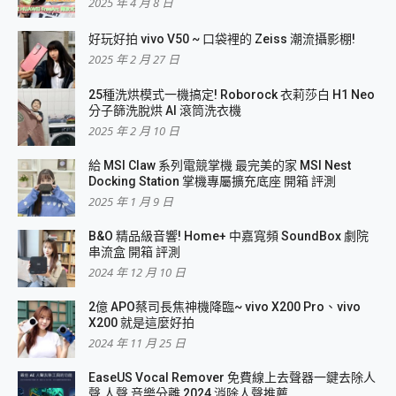
2025 年 4 月 8 日
好玩好拍 vivo V50 ~ 口袋裡的 Zeiss 潮流攝影棚!
2025 年 2 月 27 日
25種洗烘模式一機搞定! Roborock 衣莉莎白 H1 Neo
分子篩洗脫烘 AI 滾筒洗衣機
2025 年 2 月 10 日
給 MSI Claw 系列電競掌機 最完美的家 MSI Nest
Docking Station 掌機專屬擴充底座 開箱 評測
2025 年 1 月 9 日
B&O 精品級音響! Home+ 中嘉寬頻 SoundBox 劇院
串流盒 開箱 評測
2024 年 12 月 10 日
2億 APO蔡司長焦神機降臨~ vivo X200 Pro、vivo
X200 就是這麼好拍
2024 年 11 月 25 日
EaseUS Vocal Remover 免費線上去聲器一鍵去除人
聲 人聲 音樂分離 2024 消除人聲推薦