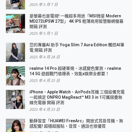
2025 年 5 月 7 日
是螢幕也是電視! 一機超多用途「MSI微星 Modern
MD272UPSW 27型」 4K IPS 輕薄商用智慧聯網螢幕
開箱 評測
2025 年 5 月 1 日
您的專屬AI 助手 Yoga Slim 7 Aura Edition 觸控AI筆
電 開箱 評測
2025 年 4 月 28 日
realme 14 Pro 超硬軍規、冰感變色實測，realme
14 5G 遊戲戰鬥值爆表，效能x娛樂全都要！
2025 年 4 月 25 日
iPhone、Apple Watch、AirPods耳機 三個設備充電
一起搞定 ONPRO MagReact™ M3 3 in 1可攜摺疊無
線充電器 開箱 評測
2025 年 4 月 23 日
動靜皆宜「HUAWEI FreeArc」開放式耳掛耳機，無
感配戴! 超穩超服貼，音質、通話也很優質