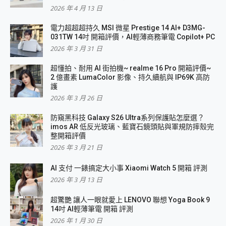
2026 年 4 月 13 日
電力超超超持久 MSI 微星 Prestige 14 AI+ D3MG-
031TW 14吋 開箱評價，AI輕薄商務筆電 Copilot+ PC
2026 年 3 月 31 日
超懂拍、耐用 AI 街拍機~ realme 16 Pro 開箱評價~
2 億畫素 LumaColor 影像、持久續航與 IP69K 高防
護
2026 年 3 月 26 日
防窺黑科技 Galaxy S26 Ultra系列保護貼怎麼選？
imos AR 低反光玻璃、藍寶石鏡頭貼與軍規防摔殼完
整開箱評價
2026 年 3 月 21 日
AI 支付 一錶搞定大小事 Xiaomi Watch 5 開箱 評測
2026 年 3 月 13 日
超驚艷 讓人一眼就愛上 LENOVO 聯想 Yoga Book 9
14吋 AI輕薄筆電 開箱 評測
2026 年 1 月 30 日