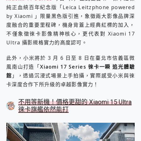
2億 APO蔡司長焦神機降臨~ vivo X200 Pro、vivo X200 就是這麼好拍
純正血統百年紀念版「Leica Leitzphone powered
EaseUS Vocal Remover 免費線上去聲器一鍵去除人聲 人聲 音樂分離 2024 消除人聲推薦
by Xiaomi 」限量黑色版引進，象徵兩大影像品牌深
3 個超值 MHN 飛人工具分享~~ iToolab AnyGo 魔物獵人 Now飛人 ios教學 不出門也可以到處走
度融合的重要里程碑，機身背蓋上經典紅標的加入，
Locawhere AnyTo 寶可夢飛人 AnyTo 不出門也可以飛遍全世界
不僅象徵徠卡影像精神核心，更代表對 Xiaomi 17
小體積 40000mAh 超大容量 一次充5個設備 充好充滿 CUKTECH 酷態科 300W 微型充電站 開箱 評測
97.3% 恢復率，資料救援就是這麼簡單 EaseUS Data Recovery Wizard Free 18.0.0 業界最好的資料救援軟體
Ultra 攝影規格實力的高度認可。
磁碟系統大風吹 有了 磁碟管理程式 EaseUS Partition Master 就是這麼簡單
全新 SONY Xperia 1 VI 開箱! 相機實測! 長焦覆蓋更遠更清晰、2日長續航、頂尖影音娛樂效能~
此外，小米將於 3 月 6 日至 8 日在臺北市信義區微
Xiaomi 14 Ultra 開箱 評測~ 有深度的 Leica 影像旗艦手機! 加碼小旗艦 Xiaomi 14 開箱 評測
風南山打造「
Xiaomi 17 Series 徠卡一瞬 追光體驗
vivo TWS 3e 真無線藍牙耳機智慧降噪升級、音質明亮溫潤，並支援雙設備連接~
MSI Claw 掌機專屬配件包 來囉 完美保護 MSI Claw A1M-026TW 電競掌機
館
」，透過沉浸式場景上手拍攝，實際感受小米與徠
人像旗艦 vivo V30 系列 開箱 評測! 首搭蔡司光學鏡頭、攝影棚級柔光環、拍攝功能最好玩的美拍神機 vivo V30 Pro
卡深度合作下所升級的卓越影像實力！
多個願望一次滿足 超強散熱 微星 MSI Claw A1M-026TW 電競掌機 開箱 評測
一吸完美對位 擁有超強吸力與超好用的隱磁支架 O-ONE MAG 最會吸的行動電源 開箱 評測
不用等新機！價格更甜的 Xiaomi 15 Ultra
業界首例百人盲測揭密，Shark EVOPOWER SYSTEM NEO+ 實測，如何精準解決居家清潔三大痛點？
徠卡旗艦依然能打
OPPO 哈蘇 300mm 專業增距鏡實測：Find X9 Ultra 光學長焦隨手拍，紀錄生活就是這麼簡單
Motorola edge 70 pro 及 moto g37 power上市，登錄在送飛利浦氣炸鍋
近八千元的 Soundcore Liberty 5 Pro Max，有螢幕的耳機會是智商稅嗎?