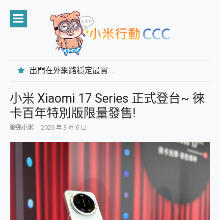
Skip
to
content
出門在外網路穩定最實在 「台灣大哥大」榮獲 4G/5G 在線率全球 NO.3 全台第一與全台六冠王實測心得，走到哪順到哪！
「AUSNAT R1 錄音卡」開箱評測~ 終結會議紀錄地獄，自動生成摘要報告，200+語言翻譯，旅遊最強搭檔。
CP 值天花板~ Bongcom BS5 足球君開箱~ 短焦投影機 3千元就能擁有！ 折扣碼在這～
小米 Xiaomi 17 Series 正式登台~ 徠
專為 PC上的 XBOX和掌機設計的 FireCuda X1070 SSD 固態硬碟開箱 評測
卡百年特別版限量發售!
台灣製攝影機在這裡，100%全無線設計 SpotCam Solo Eco 太陽能防水雲端攝影機 SpotCam Solo 3 2.5K高畫質戶外攝影機 開箱 評測
電力超超超持久 MSI 微星 Prestige 14 AI+ D3MG-031TW 14吋 開箱評價，AI輕薄商務筆電 Copilot+ PC
麥兜小米
2026 年 3 月 6 日
超懂拍、耐用 AI 街拍機~ realme 16 Pro 開箱評價~ 2 億畫素 LumaColor 影像、持久續航與 IP69K 高防護
防窺黑科技 Galaxy S26 Ultra系列保護貼怎麼選？imos AR 低反光玻璃、藍寶石鏡頭貼與軍規防摔殼完整開箱評價
AI 支付 一錶搞定大小事 Xiaomi Watch 5 開箱 評測
超驚艷 讓人一眼就愛上 LENOVO 聯想 Yoga Book 9 14吋 AI輕薄筆電 開箱 評測
美到讓人超想擁有 moto pad 60 系列 與 Moto | Swarovski razr 60 冰藍限定版本 開箱 評測
好用的 EaseUS Partition Master 讓您輕鬆的移除與格式化有防寫保護的隨身碟或SD卡
一鍵修復模糊影片、舊照的 AI 好幫手! VideoProc Converter AI 新版全解析 × 年末優惠，一篇全看懂
小朋友才做選擇 投影機 RGB藍牙音響 氛圍情境燈 我通通都要！ Starfish 2 幻彩膠囊投影機｜結合「 智慧投影 & 煥彩流動 」的沈浸式生活新體驗