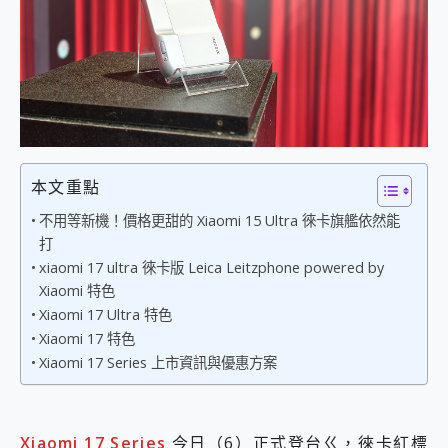
外型超吸晴~ 給您絕佳操控體驗 GravaStar Mercury K1 系列 異星機械鍵盤與 Mercury X 系列 輕量無線電競滑鼠 開箱 評測
開箱~變身「蜘蛛人」椅子軍師！MSI MPG 491CQP QD-OLED 超寬曲面電競螢幕，多工辦公、爽度滿滿的終極桌面體驗
iPhone 17 系列 有認證的防護來囉！ imos 首家導入 UL MCV 行銷宣告驗證的手機配件品牌
DJI Osmo Pocket 3 爽爽帶回家 歡慶 EaseUS 21 週年到來，「Slogan 海報徵稿活動」好康大放送
小巧好吸不擋鏡頭 有Qi2認證的 ONPRO MagReact MXs2 5000mAh薄型磁吸無線急速行動電源 開箱 評測
會走動的冷暖氣 SONY REON POCKET PRO 穿戴式智慧冷暖調溫裝置 開箱 評測
寶可夢飛人外掛iToolab AnyGo全新升級，GO Fest 五折優惠嗨翻天！支援 iOS/Android！
百倍變焦實測~ vivo X200 Pro 與 S25 Ultra 誰能滿足全場景拍攝需求？
超好用的 PLAUD NotePin AI 智慧錄音膠囊~ 您的AI 秘書已上線 每月免費送你 300分鐘轉寫
本文重點
COMPUTEX 2025 來囉！AGI亞奇雷 AI・Gaming・創作儲存方案登場，趕快來AGI亞奇雷挑戰任務抽 PS5！
不用等新機！價格更甜的 Xiaomi 15 Ultra 徠卡旗艦依然能
自帶線的 有線無線都能充 ONPRO MagReact M5 10000mAh 5合1 磁吸無線急速行動電源 開箱 評測
打
飛利浦 JS7310 ⚡【電急便｜行動儲能救車電源】 可靠的旅行夥伴！帶給您優異的安全性與強大供電效能
xiaomi 17 ultra 徠卡版 Leica Leitzphone powered by
是螢幕也是電視! 一機超多用途「MSI微星 Modern MD272UPSW 27型」 4K IPS 輕薄商用智慧聯網螢幕 開箱 評測
您的專屬AI 助手 Yoga Slim 7 Aura Edition 觸控AI筆電 開箱 評測
Xiaomi 特色
realme 14 Pro 超硬軍規、冰感變色實測，realme 14 5G 遊戲戰鬥值爆表，效能x娛樂全都要！
Xiaomi 17 Ultra 特色
iPhone、Apple Watch、AirPods耳機 三個設備充電一起搞定 ONPRO MagReact™ M3 3 in 1可攜摺疊無線充電器 開箱 評測
Xiaomi 17 特色
動靜皆宜「HUAWEI FreeArc」開放式耳掛耳機，無感配戴! 超穩超服貼，音質、通話也很優質
Xiaomi 17 Series 上市資訊與優惠方案
好玩好拍 vivo V50 ~ 口袋裡的 Zeiss 潮流攝影棚!
25種洗烘模式一機搞定! Roborock 衣莉莎白 H1 Neo分子篩洗脫烘 AI 滾筒洗衣機
給 MSI Claw 系列電競掌機 最完美的家 MSI Nest Docking Station 掌機專屬擴充底座 開箱 評測
Xiaomi 17 Series
今日（6）正式登台ㄍ，徠卡紅標
B&O 精品級音響! Home+ 中嘉寬頻 SoundBox 劇院串流盒 開箱 評測