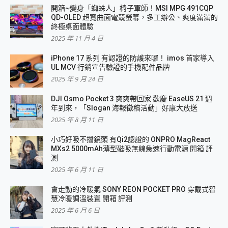
開箱~變身「蜘蛛人」椅子軍師！MSI MPG 491CQP
QD-OLED 超寬曲面電競螢幕，多工辦公、爽度滿滿的
終極桌面體驗
2025 年 11 月 4 日
iPhone 17 系列 有認證的防護來囉！ imos 首家導入
UL MCV 行銷宣告驗證的手機配件品牌
2025 年 9 月 24 日
DJI Osmo Pocket 3 爽爽帶回家 歡慶 EaseUS 21 週
年到來，「Slogan 海報徵稿活動」好康大放送
2025 年 8 月 11 日
小巧好吸不擋鏡頭 有Qi2認證的 ONPRO MagReact
MXs2 5000mAh薄型磁吸無線急速行動電源 開箱 評
測
2025 年 6 月 11 日
會走動的冷暖氣 SONY REON POCKET PRO 穿戴式智
慧冷暖調溫裝置 開箱 評測
2025 年 6 月 6 日