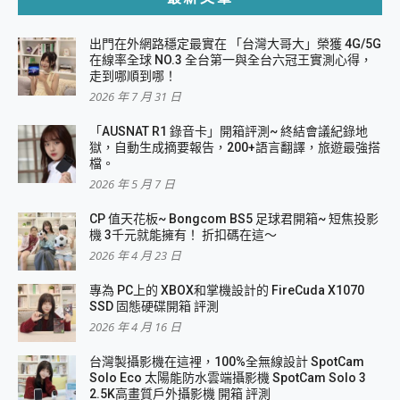
出門在外網路穩定最實在 「台灣大哥大」榮獲 4G/5G
在線率全球 NO.3 全台第一與全台六冠王實測心得，
走到哪順到哪！
2026 年 7 月 31 日
「AUSNAT R1 錄音卡」開箱評測~ 終結會議紀錄地
獄，自動生成摘要報告，200+語言翻譯，旅遊最強搭
檔。
2026 年 5 月 7 日
CP 值天花板~ Bongcom BS5 足球君開箱~ 短焦投影
機 3千元就能擁有！ 折扣碼在這～
2026 年 4 月 23 日
專為 PC上的 XBOX和掌機設計的 FireCuda X1070
SSD 固態硬碟開箱 評測
2026 年 4 月 16 日
台灣製攝影機在這裡，100%全無線設計 SpotCam
Solo Eco 太陽能防水雲端攝影機 SpotCam Solo 3
2.5K高畫質戶外攝影機 開箱 評測