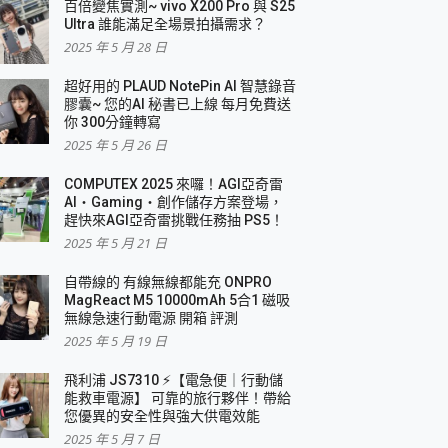
百倍變焦實測~ vivo X200 Pro 與 S25
Ultra 誰能滿足全場景拍攝需求？
2025 年 5 月 28 日
超好用的 PLAUD NotePin AI 智慧錄音
膠囊~ 您的AI 秘書已上線 每月免費送
你 300分鐘轉寫
2025 年 5 月 26 日
COMPUTEX 2025 來囉！AGI亞奇雷
AI・Gaming・創作儲存方案登場，
趕快來AGI亞奇雷挑戰任務抽 PS5！
2025 年 5 月 21 日
自帶線的 有線無線都能充 ONPRO
MagReact M5 10000mAh 5合1 磁吸
無線急速行動電源 開箱 評測
2025 年 5 月 19 日
飛利浦 JS7310 ⚡【電急便｜行動儲
能救車電源】 可靠的旅行夥伴！帶給
您優異的安全性與強大供電效能
2025 年 5 月 7 日