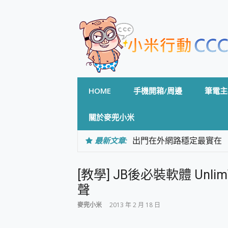
Skip
to
content
HOME
手機開箱/周邊
筆電主
關於麥兜小米
最新文章:
出門在外網路穩定最實在 「
「AUSNAT R1 錄音
CP 值天花板~ Bongco
[教學] JB後必裝軟體 Un
專為 PC上的 XBOX和掌機設計
台灣製攝影機在這裡，100%全無
聲
測
麥兜小米
2013 年 2 月 18 日
電力超超超持久 MSI 微星 Pre
超懂拍、耐用 AI 街拍機~ re