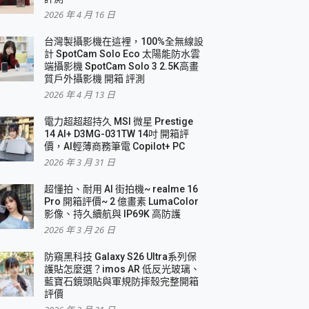
2026 年 4 月 16 日
要！
台灣製攝影機在這裡，100%全無線設
3 in 1可攜摺疊無線充電器 開箱 評測
計 SpotCam Solo Eco 太陽能防水雲
優質
端攝影機 SpotCam Solo 3 2.5K高畫
質戶外攝影機 開箱 評測
2026 年 4 月 13 日
 評測
電力超超超持久 MSI 微星 Prestige
14 AI+ D3MG-031TW 14吋 開箱評
價，AI輕薄商務筆電 Copilot+ PC
2026 年 3 月 31 日
到處走
超懂拍、耐用 AI 街拍機~ realme 16
 開箱 評測
Pro 開箱評價~ 2 億畫素 LumaColor
業界最好的資料救援軟體
影像、持久續航與 IP69K 高防護
2026 年 3 月 26 日
效能~
防窺黑科技 Galaxy S26 Ultra系列保
護貼怎麼選？imos AR 低反光玻璃、
藍寶石鏡頭貼與軍規防摔殼完整開箱
評價
機 vivo V30 Pro