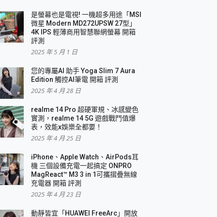
是螢幕也是電視! 一機超多用途「MSI
微星 Modern MD272UPSW 27型」
4K IPS 輕薄商用智慧聯網螢幕 開箱
評測
2025 年 5 月 1 日
您的專屬AI 助手 Yoga Slim 7 Aura
Edition 觸控AI筆電 開箱 評測
2025 年 4 月 28 日
realme 14 Pro 超硬軍規、冰感變色
實測，realme 14 5G 遊戲戰鬥值爆
表，效能x娛樂全都要！
2025 年 4 月 25 日
iPhone、Apple Watch、AirPods耳
機 三個設備充電一起搞定 ONPRO
MagReact™ M3 3 in 1可攜摺疊無線
充電器 開箱 評測
2025 年 4 月 23 日
動靜皆宜「HUAWEI FreeArc」開放