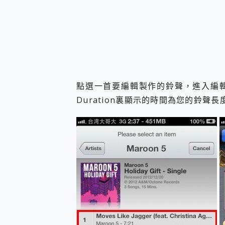
多個願望一次滿足 超強散熱 微星
一吸完美對位 擁有超強吸力
OPPO 哈蘇 300mm 專
Motorola edge 70 p
近八千元的 Soundcore L
ASUS Pad 全面應援 M
點選一首要編輯製作的鈴聲，進入編
Duration裏顯示的時間為您的鈴聲長