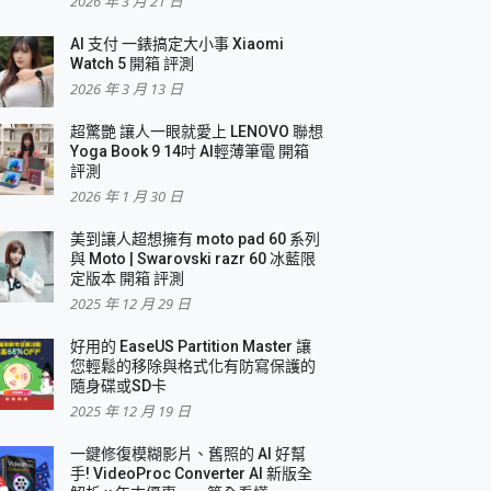
2026 年 3 月 21 日
AI 支付 一錶搞定大小事 Xiaomi
簡單
Watch 5 開箱 評測
2026 年 3 月 13 日
超驚艷 讓人一眼就愛上 LENOVO 聯想
Yoga Book 9 14吋 AI輕薄筆電 開箱
評測
2026 年 1 月 30 日
美到讓人超想擁有 moto pad 60 系列
與 Moto | Swarovski razr 60 冰藍限
定版本 開箱 評測
2025 年 12 月 29 日
好用的 EaseUS Partition Master 讓
您輕鬆的移除與格式化有防寫保護的
隨身碟或SD卡
2025 年 12 月 19 日
一鍵修復模糊影片、舊照的 AI 好幫
手! VideoProc Converter AI 新版全