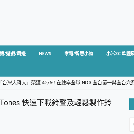
機/遊戲/周邊
NEWS
家電/智慧小物
小米3C 軟體
台灣大哥大」榮獲 4G/5G 在線率全球 NO.3 全台第一與全
卡」開箱評測~ 終結會議紀錄地獄，自動生成摘要報告，200+語言
m BS5 足球君開箱~ 短焦投影機 3千元就能擁有！ 折扣碼在這～
limTones 快速下載鈴聲及輕鬆製作鈴
的 FireCuda X1070 SSD 固態硬碟開箱 評測
線設計 SpotCam Solo Eco 太陽能防水雲端攝影機 SpotCam
S
stige 14 AI+ D3MG-031TW 14吋 開箱評價，AI輕薄商務筆電 Co
FO
alme 16 Pro 開箱評價~ 2 億畫素 LumaColor 影像、持久續航與