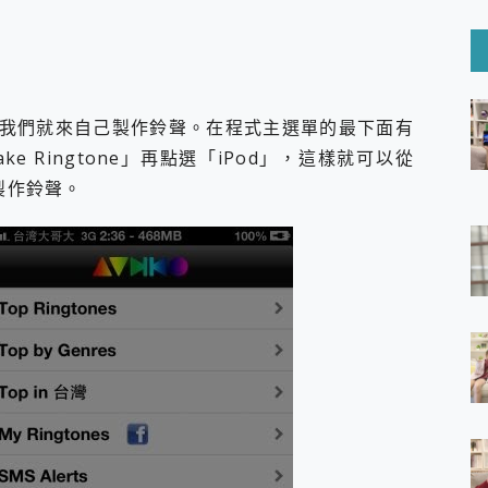
6 Ultra系列保護貼怎麼選？imos AR 低反光玻璃、藍寶石鏡頭
mi Watch 5 開箱 評測
O 聯想 Yoga Book 9 14吋 AI輕薄筆電 開箱 評測
60 系列 與 Moto | Swarovski razr 60 冰藍限定版本 開箱 評測
tion Master 讓您輕鬆的移除與格式化有防寫保護的隨身碟或SD卡
好幫手! VideoProc Converter AI 新版全解析 × 年末優惠
我們就來自己製作鈴聲。在程式主選單的最下面有
B藍牙音響 氛圍情境燈 我通通都要！ Starfish 2 幻彩膠囊投影
ake Ringtone」再點選「iPod」，這樣就可以從
製作鈴聲。
GravaStar Mercury K1 系列 異星機械鍵盤與 Mercury 
！MSI MPG 491CQP QD-OLED 超寬曲面電競螢幕，
證的防護來囉！ imos 首家導入 UL MCV 行銷宣告驗證的手機配件品牌
 爽爽帶回家 歡慶 EaseUS 21 週年到來，「Slogan 海報徵稿活動」
的 ONPRO MagReact MXs2 5000mAh薄型磁吸無線急速行
ON POCKET PRO 穿戴式智慧冷暖調溫裝置 開箱 評測
yGo全新升級，GO Fest 五折優惠嗨翻天！支援 iOS/Android！
 Pro 與 S25 Ultra 誰能滿足全場景拍攝需求？
in AI 智慧錄音膠囊~ 您的AI 秘書已上線 每月免費送你 300分鐘轉
囉！AGI亞奇雷 AI・Gaming・創作儲存方案登場，趕快來AGI亞奇雷
RO MagReact M5 10000mAh 5合1 磁吸無線急速行動電源
電急便｜行動儲能救車電源】 可靠的旅行夥伴！帶給您優異的安全性
「MSI微星 Modern MD272UPSW 27型」 4K IPS 輕薄