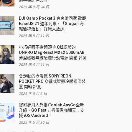
2025 年 9 月 24 日
DJI Osmo Pocket 3 爽爽帶回家 歡慶
EaseUS 21 週年到來，「Slogan 海
報徵稿活動」好康大放送
2025 年 8 月 11 日
小巧好吸不擋鏡頭 有Qi2認證的
ONPRO MagReact MXs2 5000mAh
薄型磁吸無線急速行動電源 開箱 評測
2025 年 6 月 11 日
會走動的冷暖氣 SONY REON
POCKET PRO 穿戴式智慧冷暖調溫裝
置 開箱 評測
2025 年 6 月 6 日
寶可夢飛人外掛iToolab AnyGo全新
升級，GO Fest 五折優惠嗨翻天！支
援 iOS/Android！
2025 年 5 月 30 日