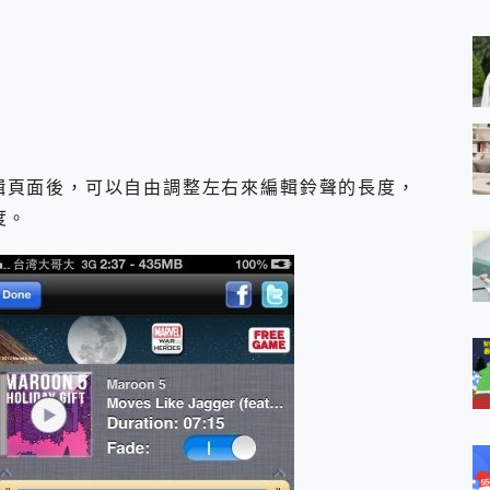
 MSI Claw A1M-026TW 電競掌機 開箱 評測
與超好用的隱磁支架 O-ONE MAG 最會吸的行動電源 開箱 評測
業增距鏡實測：Find X9 Ultra 光學長焦隨手拍，紀錄生活就是這麼
ro 及 moto g37 power上市，登錄在送飛利浦氣炸鍋
iberty 5 Pro Max，有螢幕的耳機會是智商稅嗎?
e Time，加碼愛奇藝黃金雙周卡體驗，專案價最低 NT$0 起
輯頁面後，可以自由調整左右來編輯鈴聲的長度，
度。