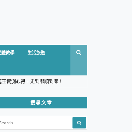
硬體教學
生活旅遊
台六冠王實測心得，走到哪順到哪！
翻譯，旅遊最強搭檔。
搜尋文章
 Solo 3 2.5K高畫質戶外攝影機 開箱 評
EARCH
pilot+ PC
R:
 IP69K 高防護