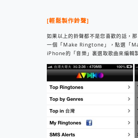
防窺黑科技 Galaxy S2
AI 支付 一錶搞定大小事 Xiao
超驚艷 讓人一眼就愛上 LENOV
[輕鬆製作鈴聲]
美到讓人超想擁有 moto pad 
好用的 EaseUS Parti
一鍵修復模糊影片、舊照的 AI 
如果以上的鈴聲都不是您喜歡的話，那
小朋友才做選擇 投影機 RG
一個「Make Ringtone」，點選「M
式生活新體驗
iPhone的「音樂」裏選取歌曲來編輯
外型超吸晴~ 給您絕佳操控體驗 
開箱~變身「蜘蛛人」椅子軍師
iPhone 17 系列 有認
DJI Osmo Pocket 3
小巧好吸不擋鏡頭 有Qi2認證
會走動的冷暖氣 SONY RE
寶可夢飛人外掛iToolab An
百倍變焦實測~ vivo X200
超好用的 PLAUD NoteP
COMPUTEX 2025 來
自帶線的 有線無線都能充 ONP
飛利浦 JS7310 ⚡【
是螢幕也是電視! 一機超多用途