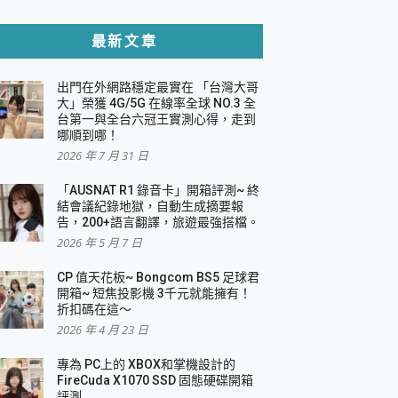
貼與軍規防摔殼完整開箱評價
最新文章
出門在外網路穩定最實在 「台灣大哥
，一篇全看懂
大」榮獲 4G/5G 在線率全球 NO.3 全
台第一與全台六冠王實測心得，走到
機｜結合「 智慧投影 & 煥彩流動 」的沈浸
哪順到哪！
2026 年 7 月 31 日
X 系列 輕量無線電競滑鼠 開箱 評測
多工辦公、爽度滿滿的終極桌面體驗
「AUSNAT R1 錄音卡」開箱評測~ 終
結會議紀錄地獄，自動生成摘要報
好康大放送
告，200+語言翻譯，旅遊最強搭檔。
動電源 開箱 評測
2026 年 5 月 7 日
CP 值天花板~ Bongcom BS5 足球君
開箱~ 短焦投影機 3千元就能擁有！
折扣碼在這～
寫
2026 年 4 月 23 日
挑戰任務抽 PS5！
 開箱 評測
專為 PC上的 XBOX和掌機設計的
與強大供電效能
FireCuda X1070 SSD 固態硬碟開箱
商用智慧聯網螢幕 開箱 評測
評測