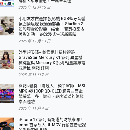
解析 × 年末優惠，一篇全看懂
2025 年 12 月 15 日
小朋友才做選擇 投影機 RGB藍牙音響
氛圍情境燈 我通通都要！ Starfish 2
幻彩膠囊投影機｜結合「 智慧投影 &
煥彩流動 」的沈浸式生活新體驗
2025 年 12 月 13 日
外型超吸晴~ 給您絕佳操控體驗
GravaStar Mercury K1 系列 異星機
械鍵盤與 Mercury X 系列 輕量無線電
競滑鼠 開箱 評測
2025 年 11 月 7 日
開箱~變身「蜘蛛人」椅子軍師！MSI
MPG 491CQP QD-OLED 超寬曲面電
競螢幕，多工辦公、爽度滿滿的終極
桌面體驗
2025 年 11 月 4 日
iPhone 17 系列 有認證的防護來囉！
imos 首家導入 UL MCV 行銷宣告驗證
的手機配件品牌