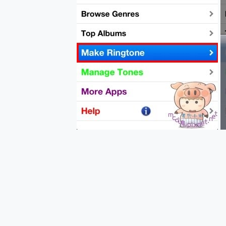
您的專屬AI 助手 Yoga Slim
realme 14 Pro 超硬
iPhone、Apple Watc
動靜皆宜「HUAWEI Fr
好玩好拍 vivo V50 ~ 口
25種洗烘模式一機搞定! Rob
給 MSI Claw 系列電競掌機
B&O 精品級音響! Home+
2億 APO蔡司長焦神機降臨~ v
EaseUS Vocal Rem
3 個超值 MHN 飛人工具分享
Locawhere AnyTo 
小體積 40000mAh 超大
97.3% 恢復率，資料救援就是這麼
磁碟系統大風吹 有了 磁碟管理程式
全新 SONY Xperia 
Xiaomi 14 Ultra 開箱
vivo TWS 3e 真
MSI Claw 掌機專屬配件包 
人像旗艦 vivo V30 系