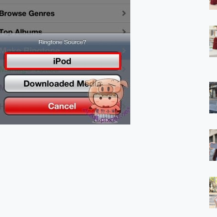
 7 Aura Edition 觸控AI筆電 開箱 評測
軍規、冰感變色實測，realme 14 5G 遊戲戰鬥值爆表，效能x娛樂全都
h、AirPods耳機 三個設備充電一起搞定 ONPRO MagReact™ M3 
eeArc」開放式耳掛耳機，無感配戴! 超穩超服貼，音質、通話也很
袋裡的 Zeiss 潮流攝影棚!
orock 衣莉莎白 H1 Neo分子篩洗脫烘 AI 滾筒洗衣機
 最完美的家 MSI Nest Docking Station 掌機專屬擴充底座 開箱
 中嘉寬頻 SoundBox 劇院串流盒 開箱 評測
ivo X200 Pro、vivo X200 就是這麼好拍
over 免費線上去聲器一鍵去除人聲 人聲 音樂分離 2024 消除人聲推薦
~~ iToolab AnyGo 魔物獵人 Now飛人 ios教學 不出門也可以
寶可夢飛人 AnyTo 不出門也可以飛遍全世界
容量 一次充5個設備 充好充滿 CUKTECH 酷態科 300W 微型充電站
簡單 EaseUS Data Recovery Wizard Free 18.0.0 
 EaseUS Partition Master 就是這麼簡單
1 VI 開箱! 相機實測! 長焦覆蓋更遠更清晰、2日長續航、頂尖影音娛樂
 評測~ 有深度的 Leica 影像旗艦手機! 加碼小旗艦 Xiaomi 14 開箱 評測
無線藍牙耳機智慧降噪升級、音質明亮溫潤，並支援雙設備連接~
來囉 完美保護 MSI Claw A1M-026TW 電競掌機
列 開箱 評測! 首搭蔡司光學鏡頭、攝影棚級柔光環、拍攝功能最好玩的美拍神