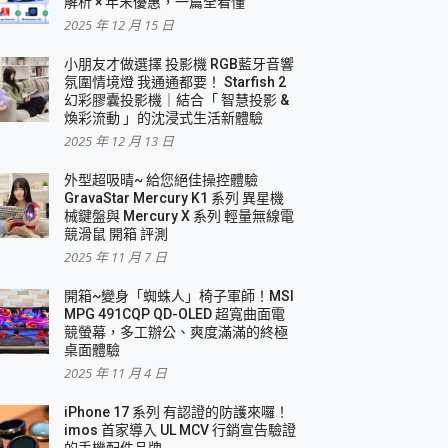
解析 × 年末優惠，一篇全看懂
2025 年 12 月 15 日
小朋友才做選擇 投影機 RGB藍牙音響
氛圍情境燈 我通通都要！ Starfish 2
幻彩膠囊投影機｜結合「 智慧投影 &
煥彩流動 」的沈浸式生活新體驗
2025 年 12 月 13 日
外型超吸晴~ 給您絕佳操控體驗
GravaStar Mercury K1 系列 異星機
械鍵盤與 Mercury X 系列 輕量無線電
競滑鼠 開箱 評測
2025 年 11 月 7 日
開箱~變身「蜘蛛人」椅子軍師！MSI
MPG 491CQP QD-OLED 超寬曲面電
競螢幕，多工辦公、爽度滿滿的終極
桌面體驗
2025 年 11 月 4 日
iPhone 17 系列 有認證的防護來囉！
imos 首家導入 UL MCV 行銷宣告驗證
的手機配件品牌