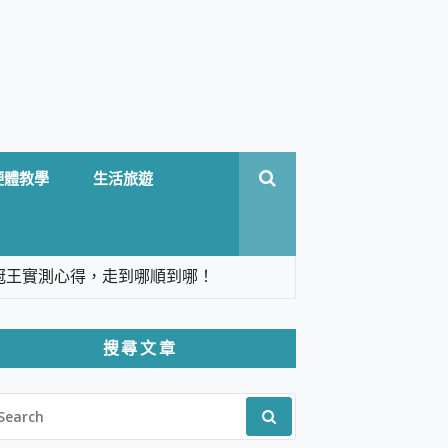
硬體教學
生活旅遊
台六冠王實測心得，走到哪順到哪！
翻譯，旅遊最強搭檔。
搜尋文章
 Solo 3 2.5K高畫質戶外攝影機 開箱 評
EARCH
pilot+ PC
R:
 IP69K 高防護