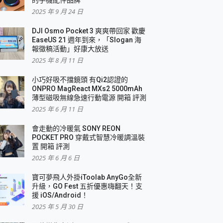
2025 年 9 月 24 日
DJI Osmo Pocket 3 爽爽帶回家 歡慶
EaseUS 21 週年到來，「Slogan 海
報徵稿活動」好康大放送
2025 年 8 月 11 日
小巧好吸不擋鏡頭 有Qi2認證的
ONPRO MagReact MXs2 5000mAh
薄型磁吸無線急速行動電源 開箱 評測
2025 年 6 月 11 日
會走動的冷暖氣 SONY REON
POCKET PRO 穿戴式智慧冷暖調溫裝
置 開箱 評測
2025 年 6 月 6 日
寶可夢飛人外掛iToolab AnyGo全新
升級，GO Fest 五折優惠嗨翻天！支
援 iOS/Android！
2025 年 5 月 30 日