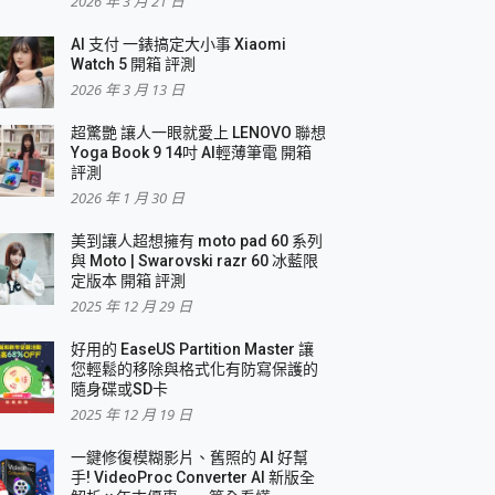
2026 年 3 月 21 日
AI 支付 一錶搞定大小事 Xiaomi
Watch 5 開箱 評測
2026 年 3 月 13 日
盛典
超驚艷 讓人一眼就愛上 LENOVO 聯想
Yoga Book 9 14吋 AI輕薄筆電 開箱
評測
2026 年 1 月 30 日
美到讓人超想擁有 moto pad 60 系列
與 Moto | Swarovski razr 60 冰藍限
定版本 開箱 評測
2025 年 12 月 29 日
好用的 EaseUS Partition Master 讓
您輕鬆的移除與格式化有防寫保護的
隨身碟或SD卡
2025 年 12 月 19 日
一鍵修復模糊影片、舊照的 AI 好幫
手! VideoProc Converter AI 新版全