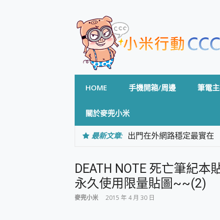
Skip
to
content
HOME
手機開箱/周邊
筆電主
關於麥兜小米
最新文章:
出門在外網路穩定最實在 「
「AUSNAT R1 錄音
CP 值天花板~ Bongco
DEATH NOTE 死亡筆紀
專為 PC上的 XBOX和掌機設計
台灣製攝影機在這裡，100%全無
永久使用限量貼圖~~(2)
測
麥兜小米
2015 年 4 月 30 日
電力超超超持久 MSI 微星 Pre
超懂拍、耐用 AI 街拍機~ re