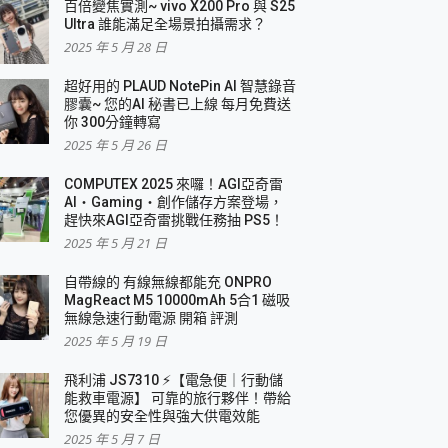
百倍變焦實測~ vivo X200 Pro 與 S25
Ultra 誰能滿足全場景拍攝需求？
2025 年 5 月 28 日
超好用的 PLAUD NotePin AI 智慧錄音
膠囊~ 您的AI 秘書已上線 每月免費送
你 300分鐘轉寫
2025 年 5 月 26 日
COMPUTEX 2025 來囉！AGI亞奇雷
AI・Gaming・創作儲存方案登場，
趕快來AGI亞奇雷挑戰任務抽 PS5！
2025 年 5 月 21 日
自帶線的 有線無線都能充 ONPRO
MagReact M5 10000mAh 5合1 磁吸
無線急速行動電源 開箱 評測
2025 年 5 月 19 日
飛利浦 JS7310 ⚡【電急便｜行動儲
能救車電源】 可靠的旅行夥伴！帶給
您優異的安全性與強大供電效能
2025 年 5 月 7 日