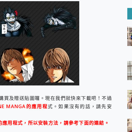
6 Ultra系列保護貼怎麼選？imos AR 低反光玻璃、藍寶石鏡頭
mi Watch 5 開箱 評測
O 聯想 Yoga Book 9 14吋 AI輕薄筆電 開箱 評測
60 系列 與 Moto | Swarovski razr 60 冰藍限定版本 開箱 評測
tion Master 讓您輕鬆的移除與格式化有防寫保護的隨身碟或SD卡
好幫手! VideoProc Converter AI 新版全解析 × 年末優惠
B藍牙音響 氛圍情境燈 我通通都要！ Starfish 2 幻彩膠囊投影
GravaStar Mercury K1 系列 異星機械鍵盤與 Mercury 
！MSI MPG 491CQP QD-OLED 超寬曲面電競螢幕，
證的防護來囉！ imos 首家導入 UL MCV 行銷宣告驗證的手機配件品牌
 爽爽帶回家 歡慶 EaseUS 21 週年到來，「Slogan 海報徵稿活動」
的 ONPRO MagReact MXs2 5000mAh薄型磁吸無線急速行
ON POCKET PRO 穿戴式智慧冷暖調溫裝置 開箱 評測
yGo全新升級，GO Fest 五折優惠嗨翻天！支援 iOS/Android！
畫可以購買及贈送貼圖囉。現在我們就快來下載吧！不過
 Pro 與 S25 Ultra 誰能滿足全場景拍攝需求？
in AI 智慧錄音膠囊~ 您的AI 秘書已上線 每月免費送你 300分鐘轉
E MANGA的應用程
式。如果沒有的話，請先安
囉！AGI亞奇雷 AI・Gaming・創作儲存方案登場，趕快來AGI亞奇雷
RO MagReact M5 10000mAh 5合1 磁吸無線急速行動電源
灣區的應用程式，所以安裝方法，請參考下面的連結。
電急便｜行動儲能救車電源】 可靠的旅行夥伴！帶給您優異的安全性
「MSI微星 Modern MD272UPSW 27型」 4K IPS 輕薄