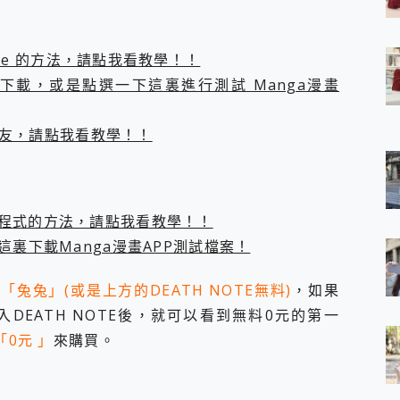
 7 Aura Edition 觸控AI筆電 開箱 評測
軍規、冰感變色實測，realme 14 5G 遊戲戰鬥值爆表，效能x娛樂全都
h、AirPods耳機 三個設備充電一起搞定 ONPRO MagReact™ M3 
 Store 的方法，請點我看教學！！
eeArc」開放式耳掛耳機，無感配戴! 超穩超服貼，音質、通話也很
載，或是點選一下這裏進行測試 Manga漫畫
袋裡的 Zeiss 潮流攝影棚!
orock 衣莉莎白 H1 Neo分子篩洗脫烘 AI 滾筒洗衣機
的朋友，請點我看教學！！
 最完美的家 MSI Nest Docking Station 掌機專屬擴充底座 開箱
 中嘉寬頻 SoundBox 劇院串流盒 開箱 評測
ivo X200 Pro、vivo X200 就是這麼好拍
over 免費線上去聲器一鍵去除人聲 人聲 音樂分離 2024 消除人聲推薦
~~ iToolab AnyGo 魔物獵人 Now飛人 ios教學 不出門也可以
外應用程式的方法，請點我看教學！！
寶可夢飛人 AnyTo 不出門也可以飛遍全世界
裏下載Manga漫畫APP測試檔案！
容量 一次充5個設備 充好充滿 CUKTECH 酷態科 300W 微型充電站
簡單 EaseUS Data Recovery Wizard Free 18.0.0 
的
「兔兔」
(或是上方的DEATH NOTE無料)
，如果
 EaseUS Partition Master 就是這麼簡單
1 VI 開箱! 相機實測! 長焦覆蓋更遠更清晰、2日長續航、頂尖影音娛樂
DEATH NOTE後，就可以看到無料0元的第一
 評測~ 有深度的 Leica 影像旗艦手機! 加碼小旗艦 Xiaomi 14 開箱 評測
「0元 」
來購買。
無線藍牙耳機智慧降噪升級、音質明亮溫潤，並支援雙設備連接~
來囉 完美保護 MSI Claw A1M-026TW 電競掌機
列 開箱 評測! 首搭蔡司光學鏡頭、攝影棚級柔光環、拍攝功能最好玩的美拍神