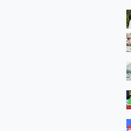
 MSI Claw A1M-026TW 電競掌機 開箱 評測
與超好用的隱磁支架 O-ONE MAG 最會吸的行動電源 開箱 評測
ro 及 moto g37 power上市，登錄在送飛利浦氣炸鍋
iberty 5 Pro Max，有螢幕的耳機會是智商稅嗎?
e Time，加碼愛奇藝黃金雙周卡體驗，專案價最低 NT$0 起
x MOLLY Limited Edition 限量版開賣，攜手味全龍進駐大巨蛋萬人