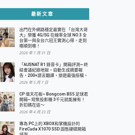
貼與軍規防摔殼完整開箱評價
最新文章
出門在外網路穩定最實在 「台灣大哥
，一篇全看懂
大」榮獲 4G/5G 在線率全球 NO.3 全
台第一與全台六冠王實測心得，走到
機｜結合「 智慧投影 & 煥彩流動 」的沈浸
哪順到哪！
2026 年 7 月 31 日
X 系列 輕量無線電競滑鼠 開箱 評測
多工辦公、爽度滿滿的終極桌面體驗
「AUSNAT R1 錄音卡」開箱評測~ 終
結會議紀錄地獄，自動生成摘要報
好康大放送
告，200+語言翻譯，旅遊最強搭檔。
動電源 開箱 評測
2026 年 5 月 7 日
CP 值天花板~ Bongcom BS5 足球君
開箱~ 短焦投影機 3千元就能擁有！
折扣碼在這～
寫
2026 年 4 月 23 日
挑戰任務抽 PS5！
 開箱 評測
專為 PC上的 XBOX和掌機設計的
與強大供電效能
FireCuda X1070 SSD 固態硬碟開箱
商用智慧聯網螢幕 開箱 評測
評測