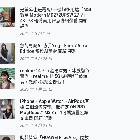
是螢幕也是電視! 一機超多用途「MSI
微星 Modern MD272UPSW 27型」
4K IPS 輕薄商用智慧聯網螢幕 開箱
評測
2025 年 5 月 1 日
您的專屬AI 助手 Yoga Slim 7 Aura
Edition 觸控AI筆電 開箱 評測
2025 年 4 月 28 日
realme 14 Pro 超硬軍規、冰感變色
實測，realme 14 5G 遊戲戰鬥值爆
表，效能x娛樂全都要！
2025 年 4 月 25 日
iPhone、Apple Watch、AirPods耳
機 三個設備充電一起搞定 ONPRO
MagReact™ M3 3 in 1可攜摺疊無線
充電器 開箱 評測
2025 年 4 月 23 日
動靜皆宜「HUAWEI FreeArc」開放