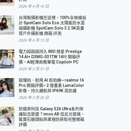
2026 年 4 月 16 日
要！
台灣製攝影機在這裡，100%全無線設
3 in 1可攜摺疊無線充電器 開箱 評測
計 SpotCam Solo Eco 太陽能防水雲
優質
端攝影機 SpotCam Solo 3 2.5K高畫
質戶外攝影機 開箱 評測
2026 年 4 月 13 日
 評測
電力超超超持久 MSI 微星 Prestige
14 AI+ D3MG-031TW 14吋 開箱評
價，AI輕薄商務筆電 Copilot+ PC
2026 年 3 月 31 日
到處走
超懂拍、耐用 AI 街拍機~ realme 16
 開箱 評測
Pro 開箱評價~ 2 億畫素 LumaColor
業界最好的資料救援軟體
影像、持久續航與 IP69K 高防護
2026 年 3 月 26 日
效能~
防窺黑科技 Galaxy S26 Ultra系列保
護貼怎麼選？imos AR 低反光玻璃、
藍寶石鏡頭貼與軍規防摔殼完整開箱
評價
機 vivo V30 Pro