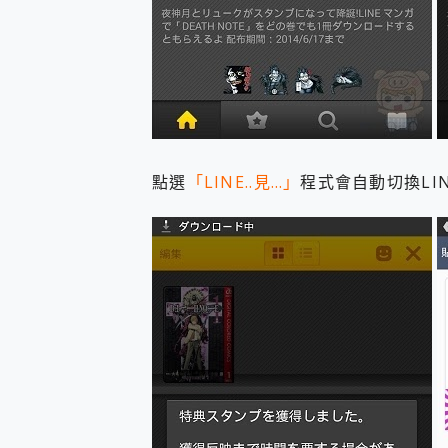
點選
「LINE..見…」
程式會自動切換LI