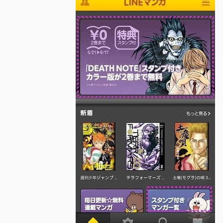
多個願望一次滿足 超強散熱 微星
一吸完美對位 擁有超強吸力
Motorola edge 70 p
近八千元的 Soundcore L
ASUS Pad 全面應援 M
榮耀 HONOR 600 Pro 