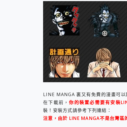
防窺黑科技 Galaxy S2
AI 支付 一錶搞定大小事 Xiao
超驚艷 讓人一眼就愛上 LENOV
美到讓人超想擁有 moto pad 
好用的 EaseUS Parti
一鍵修復模糊影片、舊照的 AI 
小朋友才做選擇 投影機 RG
式生活新體驗
外型超吸晴~ 給您絕佳操控體驗 
開箱~變身「蜘蛛人」椅子軍師
iPhone 17 系列 有認
DJI Osmo Pocket 3
小巧好吸不擋鏡頭 有Qi2認證
會走動的冷暖氣 SONY RE
寶可夢飛人外掛iToolab An
LINE MANGA 裏又有免費的漫
百倍變焦實測~ vivo X200
超好用的 PLAUD NoteP
在下載前，
你的裝置必需要有安裝LIN
COMPUTEX 2025 來
裝！安裝方式請參考下列連結：
自帶線的 有線無線都能充 ONP
注意，由於 LINE MANGA不是台
飛利浦 JS7310 ⚡【
是螢幕也是電視! 一機超多用途