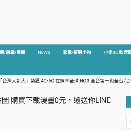
機/遊戲/周邊
NEWS
家電/智慧小物
小米3C 軟體
台灣大哥大」榮獲 4G/5G 在線率全球 NO.3 全台第一與全
卡」開箱評測~ 終結會議紀錄地獄，自動生成摘要報告，200+語言
m BS5 足球君開箱~ 短焦投影機 3千元就能擁有！ 折扣碼在這～
本貼圖 購買下載漫畫0元，還送你LINE
的 FireCuda X1070 SSD 固態硬碟開箱 評測
線設計 SpotCam Solo Eco 太陽能防水雲端攝影機 SpotCam
S
stige 14 AI+ D3MG-031TW 14吋 開箱評價，AI輕薄商務筆電 Co
FO
alme 16 Pro 開箱評價~ 2 億畫素 LumaColor 影像、持久續航與