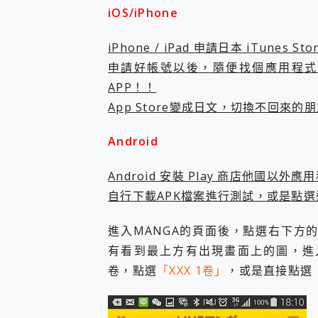
iOS/iPhone
您的專屬AI 助手 Yoga Slim
realme 14 Pro 超硬
iPhone、Apple Watc
iPhone / iPad 申請日本 iTunes
動靜皆宜「HUAWEI Fr
申請好帳號以後，隨便找個應用程式下
好玩好拍 vivo V50 ~ 口
APP！！
25種洗烘模式一機搞定! Rob
App Store變成日文，切換不回來
給 MSI Claw 系列電競掌機
B&O 精品級音響! Home+
2億 APO蔡司長焦神機降臨~ v
Android
EaseUS Vocal Rem
3 個超值 MHN 飛人工具分享
Android 安裝 Play 商店他國以
Locawhere AnyTo 
自行下載APK檔案進行測試，或是點選這
小體積 40000mAh 超大
97.3% 恢復率，資料救援就是這麼
進入MANGA的頁面後，點選右下方
磁碟系統大風吹 有了 磁碟管理程式
全新 SONY Xperia 
有看到最上方有出現畫面上的圖，進入
Xiaomi 14 Ultra 開箱
卷，點選
「XXX 1卷
」
，或是直接點選
vivo TWS 3e 真
MSI Claw 掌機專屬配件包 
人像旗艦 vivo V30 系