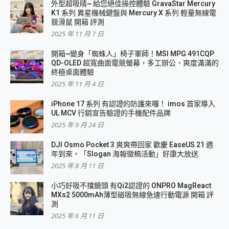
外型超吸晴~ 給您絕佳操控體驗 GravaStar Mercury
K1 系列 異星機械鍵盤與 Mercury X 系列 輕量無線電
競滑鼠 開箱 評測
2025 年 11 月 7 日
開箱~變身「蜘蛛人」椅子軍師！MSI MPG 491CQP
QD-OLED 超寬曲面電競螢幕，多工辦公、爽度滿滿的
終極桌面體驗
2025 年 11 月 4 日
iPhone 17 系列 有認證的防護來囉！ imos 首家導入
UL MCV 行銷宣告驗證的手機配件品牌
2025 年 9 月 24 日
DJI Osmo Pocket 3 爽爽帶回家 歡慶 EaseUS 21 週
年到來，「Slogan 海報徵稿活動」好康大放送
2025 年 8 月 11 日
小巧好吸不擋鏡頭 有Qi2認證的 ONPRO MagReact
MXs2 5000mAh薄型磁吸無線急速行動電源 開箱 評
測
2025 年 6 月 11 日