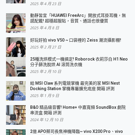
2025 年 4 月 23 日
動靜皆宜「HUAWEI FreeArc」開放式耳掛耳機，無
感配戴! 超穩超服貼，音質、通話也很優質
2025 年 4 月 8 日
好玩好拍 vivo V50 ~ 口袋裡的 Zeiss 潮流攝影棚!
2025 年 2 月 27 日
25種洗烘模式一機搞定! Roborock 衣莉莎白 H1 Neo
分子篩洗脫烘 AI 滾筒洗衣機
2025 年 2 月 10 日
給 MSI Claw 系列電競掌機 最完美的家 MSI Nest
Docking Station 掌機專屬擴充底座 開箱 評測
2025 年 1 月 9 日
B&O 精品級音響! Home+ 中嘉寬頻 SoundBox 劇院
串流盒 開箱 評測
2024 年 12 月 10 日
2億 APO蔡司長焦神機降臨~ vivo X200 Pro、vivo