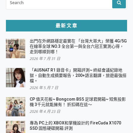
FOR:
最新文章
出門在外網路穩定最實在 「台灣大哥大」榮獲 4G/5G
在線率全球 NO.3 全台第一與全台六冠王實測心得，
走到哪順到哪！
2026 年 7 月 31 日
「AUSNAT R1 錄音卡」開箱評測~ 終結會議紀錄地
獄，自動生成摘要報告，200+語言翻譯，旅遊最強搭
檔。
2026 年 5 月 7 日
CP 值天花板~ Bongcom BS5 足球君開箱~ 短焦投影
機 3千元就能擁有！ 折扣碼在這～
2026 年 4 月 23 日
專為 PC上的 XBOX和掌機設計的 FireCuda X1070
SSD 固態硬碟開箱 評測