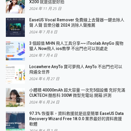
X200 就是這麼好拍
2024 年 11 月 25 日
EaseUS Vocal Remover 免費線上去聲器一鍵去除人
聲 人聲 音樂分離 2024 消除人聲推薦
2024 年 7 月 8 日
3 個超值 MHN 飛人工具分享~~ iToolab AnyGo 魔物
獵人 Now飛人 ios教學 不出門也可以到處走
2024 年 7 月 4 日
Locawhere AnyTo 寶可夢飛人 AnyTo 不出門也可以
飛遍全世界
2024 年 6 月 27 日
小體積 40000mAh 超大容量 一次充5個設備 充好充滿
CUKTECH 酷態科 300W 微型充電站 開箱 評測
2024 年 6 月 24 日
97.3% 恢復率，資料救援就是這麼簡單 EaseUS Data
Recovery Wizard Free 18.0.0 業界最好的資料救援
軟體
2024 年 6 月 7 日