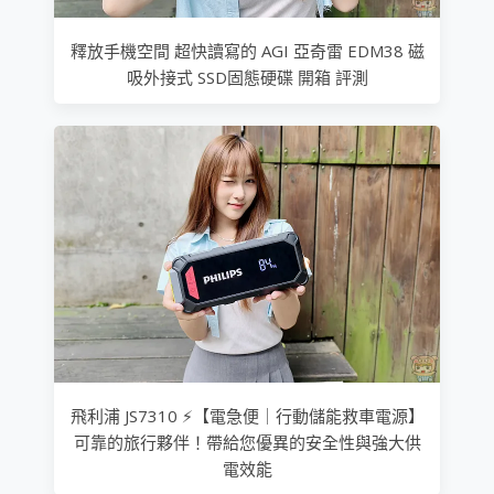
釋放手機空間 超快讀寫的 AGI 亞奇雷 EDM38 磁
吸外接式 SSD固態硬碟 開箱 評測
飛利浦 JS7310 ⚡【電急便｜行動儲能救車電源】
可靠的旅行夥伴！帶給您優異的安全性與強大供
電效能