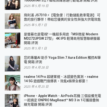
10000mAh 5合1 磁吸無線急速行動電源 開箱 評測
2025 年 5 月 19 日
飛利浦 JS7310 ⚡【電急便｜行動儲能救車電源】 可
靠的旅行夥伴！帶給您優異的安全性與強大供電效能
2025 年 5 月 7 日
是螢幕也是電視! 一機超多用途「MSI微星 Modern
MD272UPSW 27型」 4K IPS 輕薄商用智慧聯網螢幕
開箱 評測
2025 年 5 月 1 日
您的專屬AI 助手 Yoga Slim 7 Aura Edition 觸控AI筆
電 開箱 評測
2025 年 4 月 28 日
realme 14 Pro 超硬軍規、冰感變色實測，realme
14 5G 遊戲戰鬥值爆表，效能x娛樂全都要！
2025 年 4 月 25 日
iPhone、Apple Watch、AirPods耳機 三個設備充電
一起搞定 ONPRO MagReact™ M3 3 in 1可攜摺疊無
線充電器 開箱 評測