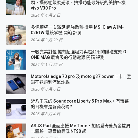
頭、攝影棚級柔光環、拍攝功能最好玩的美拍神機
vivo V30 Pro
2024 年 4 月 2 日
多個願望一次滿足 超強散熱 微星 MSI Claw A1M-
026TW 電競掌機 開箱 評測
2024 年 3 月 29 日
一吸完美對位 擁有超強吸力與超好用的隱磁支架 O-
ONE MAG 最會吸的行動電源 開箱 評測
2024 年 1 月 25 日
Motorola edge 70 pro 及 moto g37 power上市，登
錄在送飛利浦氣炸鍋
2026 年 8 月 6 日
近八千元的 Soundcore Liberty 5 Pro Max，有螢幕
的耳機會是智商稅嗎?
2026 年 8 月 4 日
ASUS Pad 全面應援 Me Time，加碼愛奇藝黃金雙周
卡體驗，專案價最低 NT$0 起