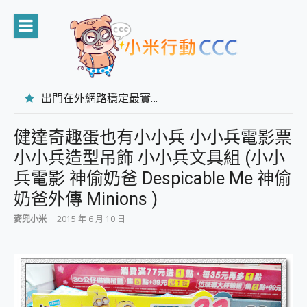
Skip
to
content
出門在外網路穩定最實在 「台灣大哥大」榮獲 4G/5G 在線率全球 NO.3 全台第一與全台六冠王實測心得，走到哪順到哪！
「AUSNAT R1 錄音卡」開箱評測~ 終結會議紀錄地獄，自動生成摘要報告，200+語言翻譯，旅遊最強搭檔。
CP 值天花板~ Bongcom BS5 足球君開箱~ 短焦投影機 3千元就能擁有！ 折扣碼在這～
健達奇趣蛋也有小小兵 小小兵電影票
專為 PC上的 XBOX和掌機設計的 FireCuda X1070 SSD 固態硬碟開箱 評測
小小兵造型吊飾 小小兵文具組 (小小
台灣製攝影機在這裡，100%全無線設計 SpotCam Solo Eco 太陽能防水雲端攝影機 SpotCam Solo 3 2.5K高畫質戶外攝影機 開箱 評測
電力超超超持久 MSI 微星 Prestige 14 AI+ D3MG-031TW 14吋 開箱評價，AI輕薄商務筆電 Copilot+ PC
兵電影 神偷奶爸 Despicable Me 神偷
超懂拍、耐用 AI 街拍機~ realme 16 Pro 開箱評價~ 2 億畫素 LumaColor 影像、持久續航與 IP69K 高防護
奶爸外傳 Minions )
防窺黑科技 Galaxy S26 Ultra系列保護貼怎麼選？imos AR 低反光玻璃、藍寶石鏡頭貼與軍規防摔殼完整開箱評價
AI 支付 一錶搞定大小事 Xiaomi Watch 5 開箱 評測
麥兜小米
2015 年 6 月 10 日
超驚艷 讓人一眼就愛上 LENOVO 聯想 Yoga Book 9 14吋 AI輕薄筆電 開箱 評測
美到讓人超想擁有 moto pad 60 系列 與 Moto | Swarovski razr 60 冰藍限定版本 開箱 評測
好用的 EaseUS Partition Master 讓您輕鬆的移除與格式化有防寫保護的隨身碟或SD卡
一鍵修復模糊影片、舊照的 AI 好幫手! VideoProc Converter AI 新版全解析 × 年末優惠，一篇全看懂
小朋友才做選擇 投影機 RGB藍牙音響 氛圍情境燈 我通通都要！ Starfish 2 幻彩膠囊投影機｜結合「 智慧投影 & 煥彩流動 」的沈浸式生活新體驗