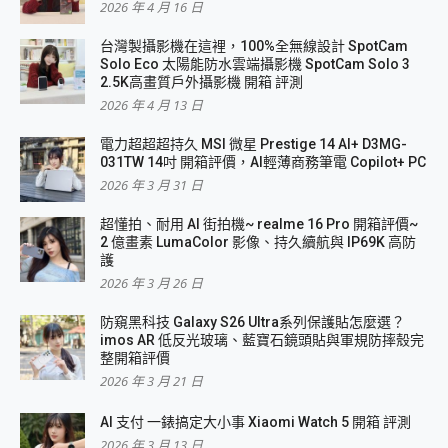
2026 年 4 月 16 日
台灣製攝影機在這裡，100%全無線設計 SpotCam
Solo Eco 太陽能防水雲端攝影機 SpotCam Solo 3
2.5K高畫質戶外攝影機 開箱 評測
2026 年 4 月 13 日
電力超超超持久 MSI 微星 Prestige 14 AI+ D3MG-
031TW 14吋 開箱評價，AI輕薄商務筆電 Copilot+ PC
2026 年 3 月 31 日
超懂拍、耐用 AI 街拍機~ realme 16 Pro 開箱評價~
2 億畫素 LumaColor 影像、持久續航與 IP69K 高防
護
2026 年 3 月 26 日
防窺黑科技 Galaxy S26 Ultra系列保護貼怎麼選？
imos AR 低反光玻璃、藍寶石鏡頭貼與軍規防摔殼完
整開箱評價
2026 年 3 月 21 日
AI 支付 一錶搞定大小事 Xiaomi Watch 5 開箱 評測
2026 年 3 月 13 日