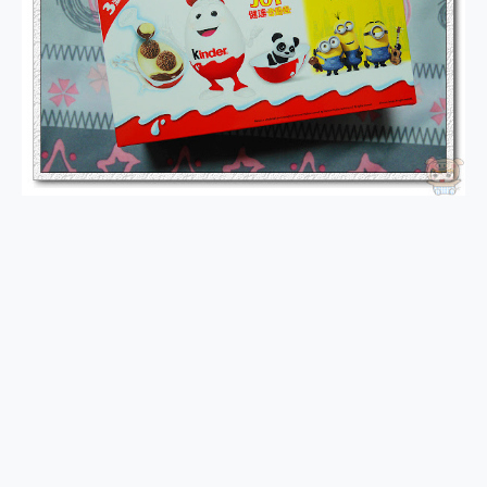
2億 APO蔡司長焦神機降臨~ vivo X200 Pro、vivo X200 就是這麼好拍
EaseUS Vocal Remover 免費線上去聲器一鍵去除人聲 人聲 音樂分離 2024 消除人聲推薦
3 個超值 MHN 飛人工具分享~~ iToolab AnyGo 魔物獵人 Now飛人 ios教學 不出門也可以到處走
Locawhere AnyTo 寶可夢飛人 AnyTo 不出門也可以飛遍全世界
小體積 40000mAh 超大容量 一次充5個設備 充好充滿 CUKTECH 酷態科 300W 微型充電站 開箱 評測
97.3% 恢復率，資料救援就是這麼簡單 EaseUS Data Recovery Wizard Free 18.0.0 業界最好的資料救援軟體
磁碟系統大風吹 有了 磁碟管理程式 EaseUS Partition Master 就是這麼簡單
全新 SONY Xperia 1 VI 開箱! 相機實測! 長焦覆蓋更遠更清晰、2日長續航、頂尖影音娛樂效能~
Xiaomi 14 Ultra 開箱 評測~ 有深度的 Leica 影像旗艦手機! 加碼小旗艦 Xiaomi 14 開箱 評測
vivo TWS 3e 真無線藍牙耳機智慧降噪升級、音質明亮溫潤，並支援雙設備連接~
MSI Claw 掌機專屬配件包 來囉 完美保護 MSI Claw A1M-026TW 電競掌機
人像旗艦 vivo V30 系列 開箱 評測! 首搭蔡司光學鏡頭、攝影棚級柔光環、拍攝功能最好玩的美拍神機 vivo V30 Pro
多個願望一次滿足 超強散熱 微星 MSI Claw A1M-026TW 電競掌機 開箱 評測
一吸完美對位 擁有超強吸力與超好用的隱磁支架 O-ONE MAG 最會吸的行動電源 開箱 評測
Motorola edge 70 pro 及 moto g37 power上市，登錄在送飛利浦氣炸鍋
近八千元的 Soundcore Liberty 5 Pro Max，有螢幕的耳機會是智商稅嗎?
ASUS Pad 全面應援 Me Time，加碼愛奇藝黃金雙周卡體驗，專案價最低 NT$0 起
榮耀 HONOR 600 Pro x MOLLY Limited Edition 限量版開賣，攜手味全龍進駐大巨蛋萬人盛典