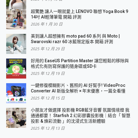
超驚艷 讓人一眼就愛上 LENOVO 聯想 Yoga Book 9
14吋 AI輕薄筆電 開箱 評測
2026 年 1 月 30 日
美到讓人超想擁有 moto pad 60 系列 與 Moto |
Swarovski razr 60 冰藍限定版本 開箱 評測
2025 年 12 月 29 日
好用的 EaseUS Partition Master 讓您輕鬆的移除與
格式化有防寫保護的隨身碟或SD卡
2025 年 12 月 19 日
一鍵修復模糊影片、舊照的 AI 好幫手! VideoProc
Converter AI 新版全解析 × 年末優惠，一篇全看懂
2025 年 12 月 15 日
小朋友才做選擇 投影機 RGB藍牙音響 氛圍情境燈 我
通通都要！ Starfish 2 幻彩膠囊投影機｜結合「 智慧
投影 & 煥彩流動 」的沈浸式生活新體驗
2025 年 12 月 13 日