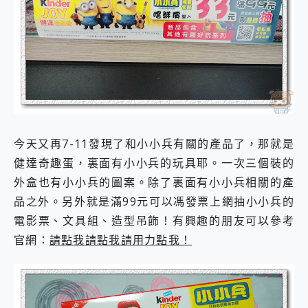
外型超吸晴~ 給您絕佳操控體驗 GravaStar Mercury K1 系列 異星機械鍵盤與 Mercury X 系列 輕量無線電競滑鼠 開箱 評測
開箱~變身「蜘蛛人」椅子軍師！MSI MPG 491CQP QD-OLED 超寬曲面電競螢幕，多工辦公、爽度滿滿的終極桌面體驗
iPhone 17 系列 有認證的防護來囉！ imos 首家導入 UL MCV 行銷宣告驗證的手機配件品牌
DJI Osmo Pocket 3 爽爽帶回家 歡慶 EaseUS 21 週年到來，「Slogan 海報徵稿活動」好康大放送
小巧好吸不擋鏡頭 有Qi2認證的 ONPRO MagReact MXs2 5000mAh薄型磁吸無線急速行動電源 開箱 評測
會走動的冷暖氣 SONY REON POCKET PRO 穿戴式智慧冷暖調溫裝置 開箱 評測
寶可夢飛人外掛iToolab AnyGo全新升級，GO Fest 五折優惠嗨翻天！支援 iOS/Android！
百倍變焦實測~ vivo X200 Pro 與 S25 Ultra 誰能滿足全場景拍攝需求？
超好用的 PLAUD NotePin AI 智慧錄音膠囊~ 您的AI 秘書已上線 每月免費送你 300分鐘轉寫
COMPUTEX 2025 來囉！AGI亞奇雷 AI・Gaming・創作儲存方案登場，趕快來AGI亞奇雷挑戰任務抽 PS5！
今天又再7-11發現了和小小兵有關的產品了，那就是
自帶線的 有線無線都能充 ONPRO MagReact M5 10000mAh 5合1 磁吸無線急速行動電源 開箱 評測
健達奇趣蛋，裏面有小小兵的玩具耶。一次三個裝的
飛利浦 JS7310 ⚡【電急便｜行動儲能救車電源】 可靠的旅行夥伴！帶給您優異的安全性與強大供電效能
外盒也有小小兵的圖案。除了裏面有小小兵相關的產
是螢幕也是電視! 一機超多用途「MSI微星 Modern MD272UPSW 27型」 4K IPS 輕薄商用智慧聯網螢幕 開箱 評測
您的專屬AI 助手 Yoga Slim 7 Aura Edition 觸控AI筆電 開箱 評測
品之外。另外就是滿99元可以馮發票上網抽小小兵的
realme 14 Pro 超硬軍規、冰感變色實測，realme 14 5G 遊戲戰鬥值爆表，效能x娛樂全都要！
電影票、文具組、造型吊飾！有興趣的朋友可以參考
iPhone、Apple Watch、AirPods耳機 三個設備充電一起搞定 ONPRO MagReact™ M3 3 in 1可攜摺疊無線充電器 開箱 評測
官網：
請點我請點我請用力點我！
動靜皆宜「HUAWEI FreeArc」開放式耳掛耳機，無感配戴! 超穩超服貼，音質、通話也很優質
好玩好拍 vivo V50 ~ 口袋裡的 Zeiss 潮流攝影棚!
25種洗烘模式一機搞定! Roborock 衣莉莎白 H1 Neo分子篩洗脫烘 AI 滾筒洗衣機
給 MSI Claw 系列電競掌機 最完美的家 MSI Nest Docking Station 掌機專屬擴充底座 開箱 評測
B&O 精品級音響! Home+ 中嘉寬頻 SoundBox 劇院串流盒 開箱 評測