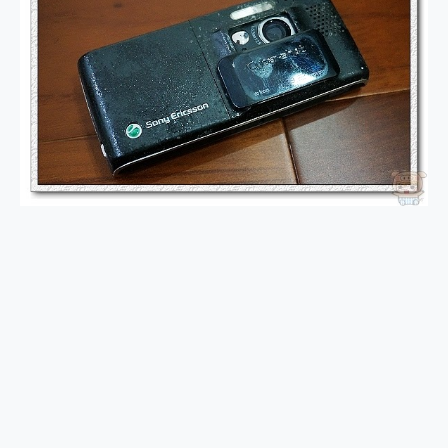
2億 APO蔡司長焦神機降臨~ vivo X200 Pro、vivo X200 就是這麼好拍
EaseUS Vocal Remover 免費線上去聲器一鍵去除人聲 人聲 音樂分離 2024 消除人聲推薦
3 個超值 MHN 飛人工具分享~~ iToolab AnyGo 魔物獵人 Now飛人 ios教學 不出門也可以到處走
Locawhere AnyTo 寶可夢飛人 AnyTo 不出門也可以飛遍全世界
小體積 40000mAh 超大容量 一次充5個設備 充好充滿 CUKTECH 酷態科 300W 微型充電站 開箱 評測
97.3% 恢復率，資料救援就是這麼簡單 EaseUS Data Recovery Wizard Free 18.0.0 業界最好的資料救援軟體
磁碟系統大風吹 有了 磁碟管理程式 EaseUS Partition Master 就是這麼簡單
全新 SONY Xperia 1 VI 開箱! 相機實測! 長焦覆蓋更遠更清晰、2日長續航、頂尖影音娛樂效能~
Xiaomi 14 Ultra 開箱 評測~ 有深度的 Leica 影像旗艦手機! 加碼小旗艦 Xiaomi 14 開箱 評測
vivo TWS 3e 真無線藍牙耳機智慧降噪升級、音質明亮溫潤，並支援雙設備連接~
MSI Claw 掌機專屬配件包 來囉 完美保護 MSI Claw A1M-026TW 電競掌機
人像旗艦 vivo V30 系列 開箱 評測! 首搭蔡司光學鏡頭、攝影棚級柔光環、拍攝功能最好玩的美拍神機 vivo V30 Pro
多個願望一次滿足 超強散熱 微星 MSI Claw A1M-026TW 電競掌機 開箱 評測
一吸完美對位 擁有超強吸力與超好用的隱磁支架 O-ONE MAG 最會吸的行動電源 開箱 評測
Motorola edge 70 pro 及 moto g37 power上市，登錄在送飛利浦氣炸鍋
近八千元的 Soundcore Liberty 5 Pro Max，有螢幕的耳機會是智商稅嗎?
ASUS Pad 全面應援 Me Time，加碼愛奇藝黃金雙周卡體驗，專案價最低 NT$0 起
榮耀 HONOR 600 Pro x MOLLY Limited Edition 限量版開賣，攜手味全龍進駐大巨蛋萬人盛典