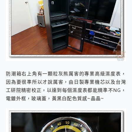
防潮箱右上角有一顆粒灰熊厲害的專業高級濕度表，
因為要很準所以才說厲害，由日製專業機芯以及台灣
工研院精密校正，以達到每個濕度表都能精準不NG，
電鍍外框，玻璃蓋，黃黑白配色質感~晶晶~