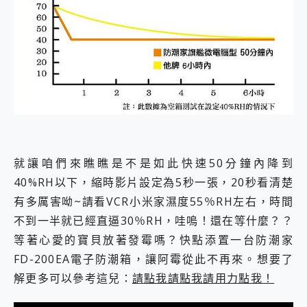
就讓咱們來瞧瞧是不是如此快速50分鐘內降到
40%RH以下，縮時影片設定為5秒一張，20秒看清楚
有多厲害呦~請看VCR小米家濕度55％RH左右，時間
不到一半就已經直逼30％RH，哇嗚！還在等什麼？？
等著心愛的寶貝放著發霉嗎？快點添置一台防潮家
FD-200EA電子防潮箱，讓阿霉從此不再來。想要了
解更多可以參考這兒：
請點我請點我請用力點我！