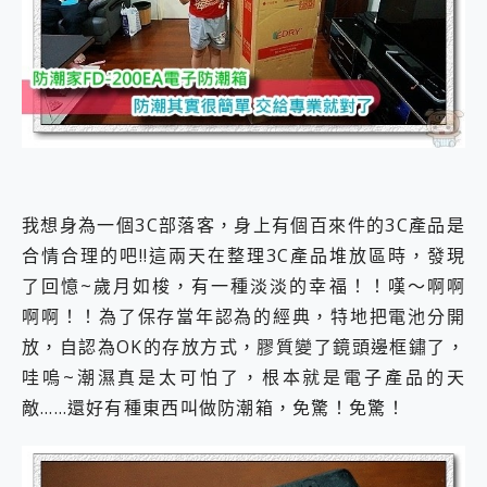
外型超吸晴~ 給您絕佳操控體驗 GravaStar Mercury K1 系列 異星機械鍵盤與 Mercury X 系列 輕量無線電競滑鼠 開箱 評測
開箱~變身「蜘蛛人」椅子軍師！MSI MPG 491CQP QD-OLED 超寬曲面電競螢幕，多工辦公、爽度滿滿的終極桌面體驗
iPhone 17 系列 有認證的防護來囉！ imos 首家導入 UL MCV 行銷宣告驗證的手機配件品牌
DJI Osmo Pocket 3 爽爽帶回家 歡慶 EaseUS 21 週年到來，「Slogan 海報徵稿活動」好康大放送
小巧好吸不擋鏡頭 有Qi2認證的 ONPRO MagReact MXs2 5000mAh薄型磁吸無線急速行動電源 開箱 評測
會走動的冷暖氣 SONY REON POCKET PRO 穿戴式智慧冷暖調溫裝置 開箱 評測
寶可夢飛人外掛iToolab AnyGo全新升級，GO Fest 五折優惠嗨翻天！支援 iOS/Android！
百倍變焦實測~ vivo X200 Pro 與 S25 Ultra 誰能滿足全場景拍攝需求？
超好用的 PLAUD NotePin AI 智慧錄音膠囊~ 您的AI 秘書已上線 每月免費送你 300分鐘轉寫
COMPUTEX 2025 來囉！AGI亞奇雷 AI・Gaming・創作儲存方案登場，趕快來AGI亞奇雷挑戰任務抽 PS5！
我想身為一個3C部落客，身上有個百來件的3C產品是
自帶線的 有線無線都能充 ONPRO MagReact M5 10000mAh 5合1 磁吸無線急速行動電源 開箱 評測
合情合理的吧!!這兩天在整理3C產品堆放區時，發現
飛利浦 JS7310 ⚡【電急便｜行動儲能救車電源】 可靠的旅行夥伴！帶給您優異的安全性與強大供電效能
了回憶~歲月如梭，有一種淡淡的幸福！！嘆～啊啊
是螢幕也是電視! 一機超多用途「MSI微星 Modern MD272UPSW 27型」 4K IPS 輕薄商用智慧聯網螢幕 開箱 評測
啊啊！！為了保存當年認為的經典，特地把電池分開
您的專屬AI 助手 Yoga Slim 7 Aura Edition 觸控AI筆電 開箱 評測
realme 14 Pro 超硬軍規、冰感變色實測，realme 14 5G 遊戲戰鬥值爆表，效能x娛樂全都要！
放，自認為OK的存放方式，膠質變了鏡頭邊框鏽了，
iPhone、Apple Watch、AirPods耳機 三個設備充電一起搞定 ONPRO MagReact™ M3 3 in 1可攜摺疊無線充電器 開箱 評測
哇嗚~潮濕真是太可怕了，根本就是電子產品的天
動靜皆宜「HUAWEI FreeArc」開放式耳掛耳機，無感配戴! 超穩超服貼，音質、通話也很優質
敵……還好有種東西叫做防潮箱，免驚！免驚！
好玩好拍 vivo V50 ~ 口袋裡的 Zeiss 潮流攝影棚!
25種洗烘模式一機搞定! Roborock 衣莉莎白 H1 Neo分子篩洗脫烘 AI 滾筒洗衣機
給 MSI Claw 系列電競掌機 最完美的家 MSI Nest Docking Station 掌機專屬擴充底座 開箱 評測
B&O 精品級音響! Home+ 中嘉寬頻 SoundBox 劇院串流盒 開箱 評測