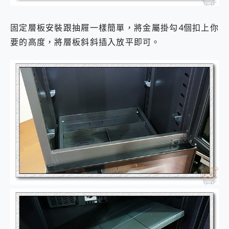
固定層板安裝跟抽屜一樣簡單，將金屬掛勾4個扣上你
要的高度，將層板斜斜插入放平即可。