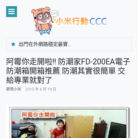
Skip
to
content
出門在外網路穩定最實在 「台灣大哥大」榮獲 4G/5G 在線率全球 NO.3 全台第一與全台六冠王實測心得，走到哪順到哪！
「AUSNAT R1 錄音卡」開箱評測~ 終結會議紀錄地獄，自動生成摘要報告，200+語言翻譯，旅遊最強搭檔。
CP 值天花板~ Bongcom BS5 足球君開箱~ 短焦投影機 3千元就能擁有！ 折扣碼在這～
阿霉你走開啦!! 防潮家FD-200EA電子
專為 PC上的 XBOX和掌機設計的 FireCuda X1070 SSD 固態硬碟開箱 評測
防潮箱開箱推薦 防潮其實很簡單 交
台灣製攝影機在這裡，100%全無線設計 SpotCam Solo Eco 太陽能防水雲端攝影機 SpotCam Solo 3 2.5K高畫質戶外攝影機 開箱 評測
電力超超超持久 MSI 微星 Prestige 14 AI+ D3MG-031TW 14吋 開箱評價，AI輕薄商務筆電 Copilot+ PC
給專業就對了
超懂拍、耐用 AI 街拍機~ realme 16 Pro 開箱評價~ 2 億畫素 LumaColor 影像、持久續航與 IP69K 高防護
麥兜小米
2015 年 6 月 19 日
防窺黑科技 Galaxy S26 Ultra系列保護貼怎麼選？imos AR 低反光玻璃、藍寶石鏡頭貼與軍規防摔殼完整開箱評價
AI 支付 一錶搞定大小事 Xiaomi Watch 5 開箱 評測
超驚艷 讓人一眼就愛上 LENOVO 聯想 Yoga Book 9 14吋 AI輕薄筆電 開箱 評測
美到讓人超想擁有 moto pad 60 系列 與 Moto | Swarovski razr 60 冰藍限定版本 開箱 評測
好用的 EaseUS Partition Master 讓您輕鬆的移除與格式化有防寫保護的隨身碟或SD卡
一鍵修復模糊影片、舊照的 AI 好幫手! VideoProc Converter AI 新版全解析 × 年末優惠，一篇全看懂
小朋友才做選擇 投影機 RGB藍牙音響 氛圍情境燈 我通通都要！ Starfish 2 幻彩膠囊投影機｜結合「 智慧投影 & 煥彩流動 」的沈浸式生活新體驗