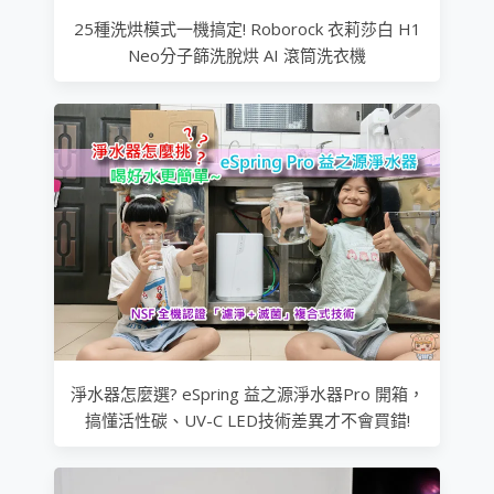
25種洗烘模式一機搞定! Roborock 衣莉莎白 H1
Neo分子篩洗脫烘 AI 滾筒洗衣機
淨水器怎麼選? eSpring 益之源淨水器Pro 開箱，
搞懂活性碳、UV-C LED技術差異才不會買錯!