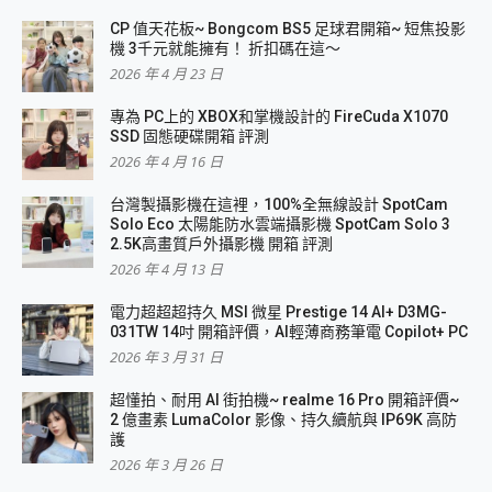
CP 值天花板~ Bongcom BS5 足球君開箱~ 短焦投影
機 3千元就能擁有！ 折扣碼在這～
2026 年 4 月 23 日
專為 PC上的 XBOX和掌機設計的 FireCuda X1070
SSD 固態硬碟開箱 評測
2026 年 4 月 16 日
台灣製攝影機在這裡，100%全無線設計 SpotCam
Solo Eco 太陽能防水雲端攝影機 SpotCam Solo 3
2.5K高畫質戶外攝影機 開箱 評測
2026 年 4 月 13 日
電力超超超持久 MSI 微星 Prestige 14 AI+ D3MG-
031TW 14吋 開箱評價，AI輕薄商務筆電 Copilot+ PC
2026 年 3 月 31 日
超懂拍、耐用 AI 街拍機~ realme 16 Pro 開箱評價~
2 億畫素 LumaColor 影像、持久續航與 IP69K 高防
護
2026 年 3 月 26 日