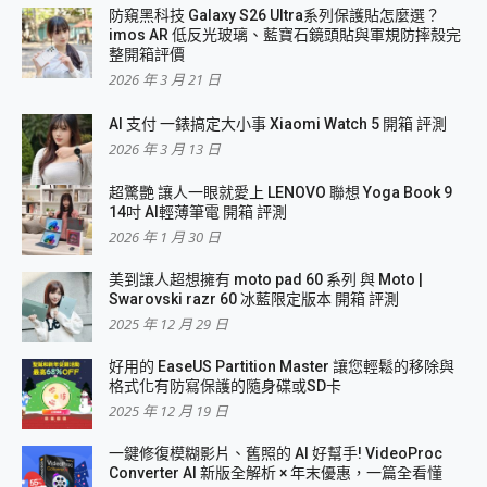
防窺黑科技 Galaxy S26 Ultra系列保護貼怎麼選？
imos AR 低反光玻璃、藍寶石鏡頭貼與軍規防摔殼完
整開箱評價
2026 年 3 月 21 日
AI 支付 一錶搞定大小事 Xiaomi Watch 5 開箱 評測
2026 年 3 月 13 日
超驚艷 讓人一眼就愛上 LENOVO 聯想 Yoga Book 9
14吋 AI輕薄筆電 開箱 評測
2026 年 1 月 30 日
美到讓人超想擁有 moto pad 60 系列 與 Moto |
Swarovski razr 60 冰藍限定版本 開箱 評測
2025 年 12 月 29 日
好用的 EaseUS Partition Master 讓您輕鬆的移除與
格式化有防寫保護的隨身碟或SD卡
2025 年 12 月 19 日
一鍵修復模糊影片、舊照的 AI 好幫手! VideoProc
Converter AI 新版全解析 × 年末優惠，一篇全看懂