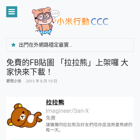
Skip
to
content
出門在外網路穩定最實在 「台灣大哥大」榮獲 4G/5G 在線率全球 NO.3 全台第一與全台六冠王實測心得，走到哪順到哪！
「AUSNAT R1 錄音卡」開箱評測~ 終結會議紀錄地獄，自動生成摘要報告，200+語言翻譯，旅遊最強搭檔。
CP 值天花板~ Bongcom BS5 足球君開箱~ 短焦投影機 3千元就能擁有！ 折扣碼在這～
免費的FB貼圖 「拉拉熊」上架囉 大
專為 PC上的 XBOX和掌機設計的 FireCuda X1070 SSD 固態硬碟開箱 評測
家快來下載！
台灣製攝影機在這裡，100%全無線設計 SpotCam Solo Eco 太陽能防水雲端攝影機 SpotCam Solo 3 2.5K高畫質戶外攝影機 開箱 評測
電力超超超持久 MSI 微星 Prestige 14 AI+ D3MG-031TW 14吋 開箱評價，AI輕薄商務筆電 Copilot+ PC
麥兜小米
2015 年 8 月 19 日
超懂拍、耐用 AI 街拍機~ realme 16 Pro 開箱評價~ 2 億畫素 LumaColor 影像、持久續航與 IP69K 高防護
防窺黑科技 Galaxy S26 Ultra系列保護貼怎麼選？imos AR 低反光玻璃、藍寶石鏡頭貼與軍規防摔殼完整開箱評價
AI 支付 一錶搞定大小事 Xiaomi Watch 5 開箱 評測
超驚艷 讓人一眼就愛上 LENOVO 聯想 Yoga Book 9 14吋 AI輕薄筆電 開箱 評測
美到讓人超想擁有 moto pad 60 系列 與 Moto | Swarovski razr 60 冰藍限定版本 開箱 評測
好用的 EaseUS Partition Master 讓您輕鬆的移除與格式化有防寫保護的隨身碟或SD卡
一鍵修復模糊影片、舊照的 AI 好幫手! VideoProc Converter AI 新版全解析 × 年末優惠，一篇全看懂
小朋友才做選擇 投影機 RGB藍牙音響 氛圍情境燈 我通通都要！ Starfish 2 幻彩膠囊投影機｜結合「 智慧投影 & 煥彩流動 」的沈浸式生活新體驗