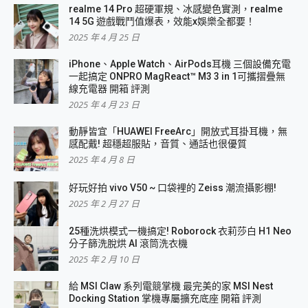
realme 14 Pro 超硬軍規、冰感變色實測，realme
14 5G 遊戲戰鬥值爆表，效能x娛樂全都要！
2025 年 4 月 25 日
iPhone、Apple Watch、AirPods耳機 三個設備充電
一起搞定 ONPRO MagReact™ M3 3 in 1可攜摺疊無
線充電器 開箱 評測
2025 年 4 月 23 日
動靜皆宜「HUAWEI FreeArc」開放式耳掛耳機，無
感配戴! 超穩超服貼，音質、通話也很優質
2025 年 4 月 8 日
好玩好拍 vivo V50 ~ 口袋裡的 Zeiss 潮流攝影棚!
2025 年 2 月 27 日
25種洗烘模式一機搞定! Roborock 衣莉莎白 H1 Neo
分子篩洗脫烘 AI 滾筒洗衣機
2025 年 2 月 10 日
給 MSI Claw 系列電競掌機 最完美的家 MSI Nest
Docking Station 掌機專屬擴充底座 開箱 評測