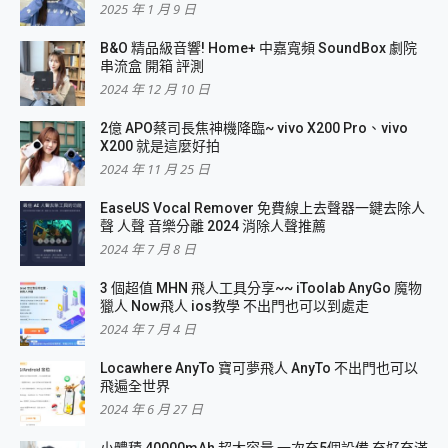
2025 年 1 月 9 日
B&O 精品級音響! Home+ 中嘉寬頻 SoundBox 劇院
串流盒 開箱 評測
2024 年 12 月 10 日
2億 APO蔡司長焦神機降臨~ vivo X200 Pro、vivo
X200 就是這麼好拍
2024 年 11 月 25 日
EaseUS Vocal Remover 免費線上去聲器一鍵去除人
聲 人聲 音樂分離 2024 消除人聲推薦
2024 年 7 月 8 日
3 個超值 MHN 飛人工具分享~~ iToolab AnyGo 魔物
獵人 Now飛人 ios教學 不出門也可以到處走
2024 年 7 月 4 日
Locawhere AnyTo 寶可夢飛人 AnyTo 不出門也可以
飛遍全世界
2024 年 6 月 27 日