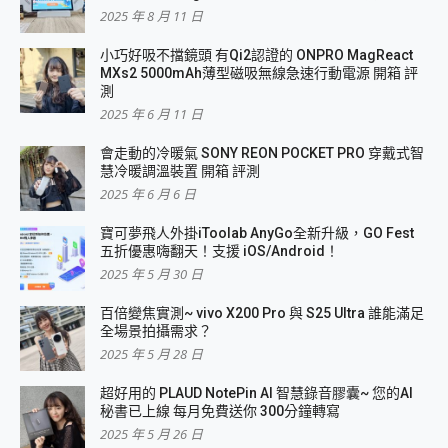
2025 年 8 月 11 日
小巧好吸不擋鏡頭 有Qi2認證的 ONPRO MagReact
MXs2 5000mAh薄型磁吸無線急速行動電源 開箱 評
測
2025 年 6 月 11 日
會走動的冷暖氣 SONY REON POCKET PRO 穿戴式智
慧冷暖調溫裝置 開箱 評測
2025 年 6 月 6 日
寶可夢飛人外掛iToolab AnyGo全新升級，GO Fest
五折優惠嗨翻天！支援 iOS/Android！
2025 年 5 月 30 日
百倍變焦實測~ vivo X200 Pro 與 S25 Ultra 誰能滿足
全場景拍攝需求？
2025 年 5 月 28 日
超好用的 PLAUD NotePin AI 智慧錄音膠囊~ 您的AI
秘書已上線 每月免費送你 300分鐘轉寫
2025 年 5 月 26 日