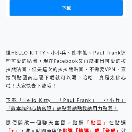
外型超吸晴~ 給您絕佳操控體驗 GravaStar Mercury K1 系列 異星機械鍵盤與 Mercury X 系列 輕量無線電競滑鼠 開箱 評測
開箱~變身「蜘蛛人」椅子軍師！MSI MPG 491CQP QD-OLED 超寬曲面電競螢幕，多工辦公、爽度滿滿的終極桌面體驗
iPhone 17 系列 有認證的防護來囉！ imos 首家導入 UL MCV 行銷宣告驗證的手機配件品牌
DJI Osmo Pocket 3 爽爽帶回家 歡慶 EaseUS 21 週年到來，「Slogan 海報徵稿活動」好康大放送
小巧好吸不擋鏡頭 有Qi2認證的 ONPRO MagReact MXs2 5000mAh薄型磁吸無線急速行動電源 開箱 評測
會走動的冷暖氣 SONY REON POCKET PRO 穿戴式智慧冷暖調溫裝置 開箱 評測
寶可夢飛人外掛iToolab AnyGo全新升級，GO Fest 五折優惠嗨翻天！支援 iOS/Android！
百倍變焦實測~ vivo X200 Pro 與 S25 Ultra 誰能滿足全場景拍攝需求？
繼HELLO KITTY、小小兵、熊本熊、Paul Frank這
超好用的 PLAUD NotePin AI 智慧錄音膠囊~ 您的AI 秘書已上線 每月免費送你 300分鐘轉寫
COMPUTEX 2025 來囉！AGI亞奇雷 AI・Gaming・創作儲存方案登場，趕快來AGI亞奇雷挑戰任務抽 PS5！
些可愛的貼圖，現在Facebook又再度推出可愛的拉
自帶線的 有線無線都能充 ONPRO MagReact M5 10000mAh 5合1 磁吸無線急速行動電源 開箱 評測
拉熊貼圖，但是這次的拉拉熊貼圖，不需要VPN，直
飛利浦 JS7310 ⚡【電急便｜行動儲能救車電源】 可靠的旅行夥伴！帶給您優異的安全性與強大供電效能
接到貼圖商店裏下載就可以囉。哈哈！真是太佛心
是螢幕也是電視! 一機超多用途「MSI微星 Modern MD272UPSW 27型」 4K IPS 輕薄商用智慧聯網螢幕 開箱 評測
啦！大家快去下載哦！
您的專屬AI 助手 Yoga Slim 7 Aura Edition 觸控AI筆電 開箱 評測
realme 14 Pro 超硬軍規、冰感變色實測，realme 14 5G 遊戲戰鬥值爆表，效能x娛樂全都要！
iPhone、Apple Watch、AirPods耳機 三個設備充電一起搞定 ONPRO MagReact™ M3 3 in 1可攜摺疊無線充電器 開箱 評測
下載「Hello Kitty」「Paul Frank」「小小兵」
動靜皆宜「HUAWEI FreeArc」開放式耳掛耳機，無感配戴! 超穩超服貼，音質、通話也很優質
「熊本熊的心情寫照」請點我請點我請用力點我！
好玩好拍 vivo V50 ~ 口袋裡的 Zeiss 潮流攝影棚!
25種洗烘模式一機搞定! Roborock 衣莉莎白 H1 Neo分子篩洗脫烘 AI 滾筒洗衣機
隨便開啟一個聊天室窗，點選
「貼圖」
在點選
給 MSI Claw 系列電競掌機 最完美的家 MSI Nest Docking Station 掌機專屬擴充底座 開箱 評測
「+」
，進入貼圖商店後
點選「精選」或「全部」
就
B&O 精品級音響! Home+ 中嘉寬頻 SoundBox 劇院串流盒 開箱 評測