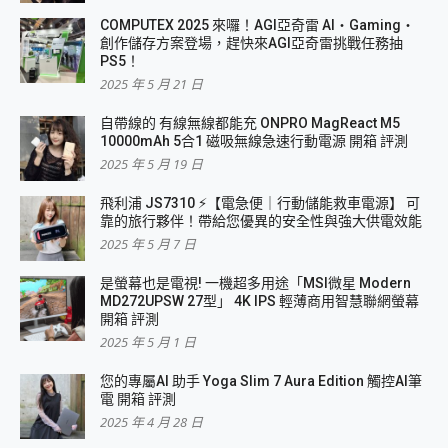
COMPUTEX 2025 來囉！AGI亞奇雷 AI・Gaming・
創作儲存方案登場，趕快來AGI亞奇雷挑戰任務抽
PS5！
2025 年 5 月 21 日
自帶線的 有線無線都能充 ONPRO MagReact M5
10000mAh 5合1 磁吸無線急速行動電源 開箱 評測
2025 年 5 月 19 日
飛利浦 JS7310 ⚡【電急便｜行動儲能救車電源】 可
靠的旅行夥伴！帶給您優異的安全性與強大供電效能
2025 年 5 月 7 日
是螢幕也是電視! 一機超多用途「MSI微星 Modern
MD272UPSW 27型」 4K IPS 輕薄商用智慧聯網螢幕
開箱 評測
2025 年 5 月 1 日
您的專屬AI 助手 Yoga Slim 7 Aura Edition 觸控AI筆
電 開箱 評測
2025 年 4 月 28 日