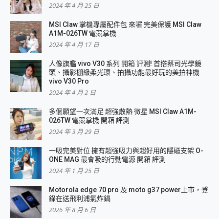
2024 年 4 月 25 日
MSI Claw 掌機專屬配件包 來囉 完美保護 MSI Claw
A1M-026TW 電競掌機
2024 年 4 月 17 日
人像旗艦 vivo V30 系列 開箱 評測! 首搭蔡司光學鏡
頭、攝影棚級柔光環、拍攝功能最好玩的美拍神機
vivo V30 Pro
2024 年 4 月 2 日
多個願望一次滿足 超強散熱 微星 MSI Claw A1M-
026TW 電競掌機 開箱 評測
2024 年 3 月 29 日
一吸完美對位 擁有超強吸力與超好用的隱磁支架 O-
ONE MAG 最會吸的行動電源 開箱 評測
2024 年 1 月 25 日
Motorola edge 70 pro 及 moto g37 power上市，登
錄在送飛利浦氣炸鍋
2026 年 8 月 6 日