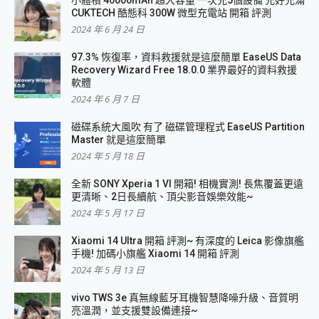
小體積 40000mAh 超大容量 一次充5個設備 充好充滿
CUKTECH 酷態科 300W 微型充電站 開箱 評測
2024 年 6 月 24 日
97.3% 恢復率，資料救援就是這麼簡單 EaseUS Data
Recovery Wizard Free 18.0.0 業界最好的資料救援
軟體
2024 年 6 月 7 日
磁碟系統大風吹 有了 磁碟管理程式 EaseUS Partition
Master 就是這麼簡單
2024 年 5 月 18 日
全新 SONY Xperia 1 VI 開箱! 相機實測! 長焦覆蓋更遠
更清晰、2日長續航、頂尖影音娛樂效能~
2024 年 5 月 17 日
Xiaomi 14 Ultra 開箱 評測~ 有深度的 Leica 影像旗艦
手機! 加碼小旗艦 Xiaomi 14 開箱 評測
2024 年 5 月 13 日
vivo TWS 3e 真無線藍牙耳機智慧降噪升級、音質明
亮溫潤，並支援雙設備連接~