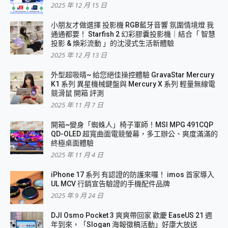
2025 年 12 月 15 日
小朋友才做選擇 投影機 RGB藍牙音響 氛圍情境燈 我
通通都要！ Starfish 2 幻彩膠囊投影機｜結合「 智慧
投影 & 煥彩流動 」的沈浸式生活新體驗
2025 年 12 月 13 日
外型超吸晴~ 給您絕佳操控體驗 GravaStar Mercury
K1 系列 異星機械鍵盤與 Mercury X 系列 輕量無線電
競滑鼠 開箱 評測
2025 年 11 月 7 日
開箱~變身「蜘蛛人」椅子軍師！MSI MPG 491CQP
QD-OLED 超寬曲面電競螢幕，多工辦公、爽度滿滿的
終極桌面體驗
2025 年 11 月 4 日
iPhone 17 系列 有認證的防護來囉！ imos 首家導入
UL MCV 行銷宣告驗證的手機配件品牌
2025 年 9 月 24 日
DJI Osmo Pocket 3 爽爽帶回家 歡慶 EaseUS 21 週
年到來，「Slogan 海報徵稿活動」好康大放送