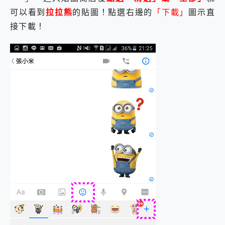
2億 APO蔡司長焦神機降臨~ vivo X200 Pro、vivo X200 就是這麼好拍
可以看到
拉拉熊
的貼圖！點選右邊的
「下載」
圖示直
EaseUS Vocal Remover 免費線上去聲器一鍵去除人聲 人聲 音樂分離 2024 消除人聲推薦
接下載！
3 個超值 MHN 飛人工具分享~~ iToolab AnyGo 魔物獵人 Now飛人 ios教學 不出門也可以到處走
Locawhere AnyTo 寶可夢飛人 AnyTo 不出門也可以飛遍全世界
小體積 40000mAh 超大容量 一次充5個設備 充好充滿 CUKTECH 酷態科 300W 微型充電站 開箱 評測
97.3% 恢復率，資料救援就是這麼簡單 EaseUS Data Recovery Wizard Free 18.0.0 業界最好的資料救援軟體
磁碟系統大風吹 有了 磁碟管理程式 EaseUS Partition Master 就是這麼簡單
全新 SONY Xperia 1 VI 開箱! 相機實測! 長焦覆蓋更遠更清晰、2日長續航、頂尖影音娛樂效能~
Xiaomi 14 Ultra 開箱 評測~ 有深度的 Leica 影像旗艦手機! 加碼小旗艦 Xiaomi 14 開箱 評測
vivo TWS 3e 真無線藍牙耳機智慧降噪升級、音質明亮溫潤，並支援雙設備連接~
MSI Claw 掌機專屬配件包 來囉 完美保護 MSI Claw A1M-026TW 電競掌機
人像旗艦 vivo V30 系列 開箱 評測! 首搭蔡司光學鏡頭、攝影棚級柔光環、拍攝功能最好玩的美拍神機 vivo V30 Pro
多個願望一次滿足 超強散熱 微星 MSI Claw A1M-026TW 電競掌機 開箱 評測
一吸完美對位 擁有超強吸力與超好用的隱磁支架 O-ONE MAG 最會吸的行動電源 開箱 評測
Motorola edge 70 pro 及 moto g37 power上市，登錄在送飛利浦氣炸鍋
近八千元的 Soundcore Liberty 5 Pro Max，有螢幕的耳機會是智商稅嗎?
ASUS Pad 全面應援 Me Time，加碼愛奇藝黃金雙周卡體驗，專案價最低 NT$0 起
榮耀 HONOR 600 Pro x MOLLY Limited Edition 限量版開賣，攜手味全龍進駐大巨蛋萬人盛典