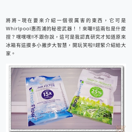
將將~現在要來介紹一個很厲害的東西，它可是
Whirlpool惠而浦的秘密武器！！來囉!!這兩包是什麼
捏？嘿嘿嘿!!不跟你說，這可是我認真研究才知道原來
冰箱有這摸多小撇步大智慧，開玩笑啦!!趕緊介紹給大
家。