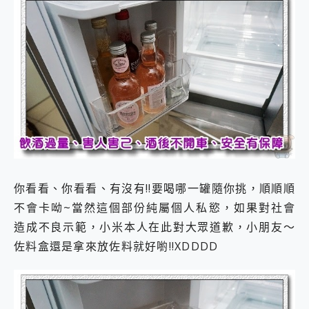
你看看、你看看、有沒有!!要喝哪一罐隨你挑，順順順
不會卡呦~當然這個部份純屬個人私慾，如果對社會
造成不良示範，小米本人在此對大眾道歉，小朋友～
佐料盒還是拿來放佐料就好喲!!XDDDD