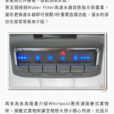
使電熱元件通電，協助消除水氣！
第五個按鈕Water Filter為濾水器狀態指示與重置，
當你更換濾水器即可按壓3秒重置追蹤功能，濾水的部
份也是等等再來介紹！
再來為各為隆重介紹Whirlpool惠而浦摺疊式置物
架，摺疊式置物架讓空間想大想小隨心所欲，光這片