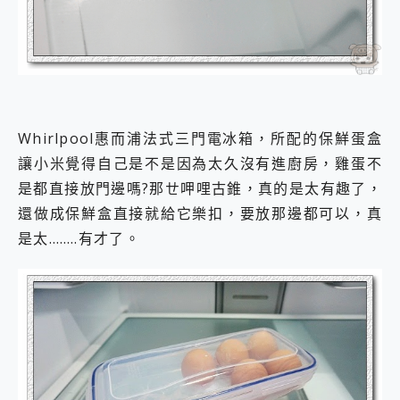
Whirlpool惠而浦法式三門電冰箱，所配的保鮮蛋盒
讓小米覺得自己是不是因為太久沒有進廚房，雞蛋不
是都直接放門邊嗎?那ㄝ呷哩古錐，真的是太有趣了，
還做成保鮮盒直接就給它樂扣，要放那邊都可以，真
是太……..有才了。