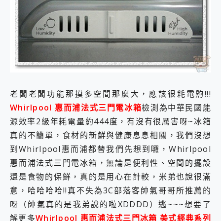
老闆老闆功能那摸多空間那麼大，應該很耗電齁!!!
Whirlpool 惠而浦法式三門電冰箱
檢測為中華民國能
源效率2級年耗電量約444度，有沒有很厲害呀~冰箱
真的不簡單，食材的新鮮與健康息息相關，我們沒想
到Whirlpool惠而浦都替我們先想到囉，Whirlpool
惠而浦法式三門電冰箱，無論是便利性、空間的擺設
還是食物的保鮮，真的是用心在計較，米弟也說很滿
意，哈哈哈哈!!真不失為3C部落客帥氣哥哥所推薦的
呀（帥氣真的是我弟說的啦XDDDD）逃~~~想要了
解更多
Whirlpool 惠而浦法式三門冰箱 美式經典系列