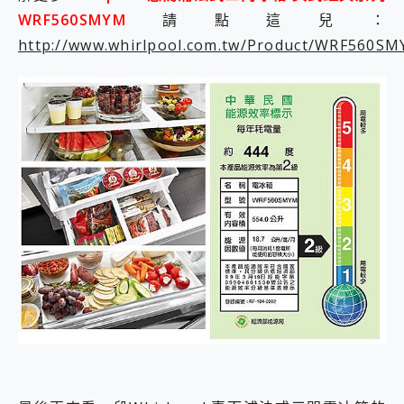
WRF560SMYM
請點這兒：
http://www.whirlpool.com.tw/Product/WRF560S