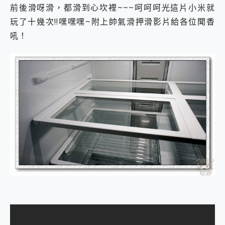
前後滑呀滑，都滑到心坎裡~~~呵呵呵光這片小米就
玩了十幾次!!嘿嘿嘿~附上帥氣滑押滑影片給各位聞香
吼！