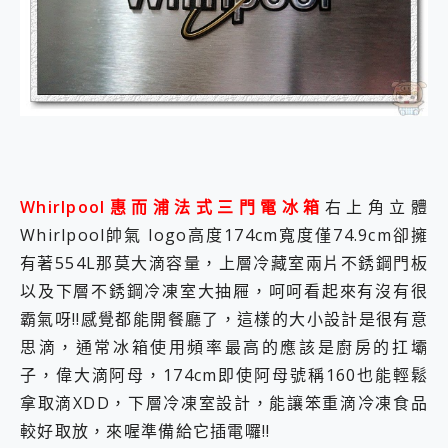
Whirlpool惠而浦法式三門電冰箱
右上角立體
Whirlpool帥氣 logo高度174cm寬度僅74.9cm卻擁
有著554L那莫大滴容量，上層冷藏室兩片不銹鋼門板
以及下層不銹鋼冷凍室大抽屜，呵呵看起來有沒有很
霸氣呀!!感覺都能開餐廳了，這樣的大小設計是很有意
思滴，通常冰箱使用頻率最高的應該是廚房的扛壩
子，偉大滴阿母，174cm即使阿母號稱160也能輕鬆
拿取滴XDD，下層冷凍室設計，能讓笨重滴冷凍食品
較好取放，來喔準備給它插電囉!!