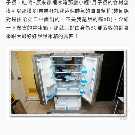
子餐，哇嗚~原來家裡冰箱那麼小喔?月子餐的食材怎
2億 APO蔡司長焦神機降臨~ vivo X200 Pro、vivo X200 就是這麼好拍
摸可以那摸多!弟弟拜託我這個帥氣的哥哥幫忙(帥氣絕
EaseUS Vocal Remover 免費線上去聲器一鍵去除人聲 人聲 音樂分離 2024 消除人聲推薦
3 個超值 MHN 飛人工具分享~~ iToolab AnyGo 魔物獵人 Now飛人 ios教學 不出門也可以到處走
對是由弟弟口中說出的，不是我亂說的喔XD)，介紹
Locawhere AnyTo 寶可夢飛人 AnyTo 不出門也可以飛遍全世界
一下厲害的電冰箱，那就只好由身為3C部落客的哥哥
小體積 40000mAh 超大容量 一次充5個設備 充好充滿 CUKTECH 酷態科 300W 微型充電站 開箱 評測
來跟大夥好好說說冰箱的厲害！
97.3% 恢復率，資料救援就是這麼簡單 EaseUS Data Recovery Wizard Free 18.0.0 業界最好的資料救援軟體
磁碟系統大風吹 有了 磁碟管理程式 EaseUS Partition Master 就是這麼簡單
全新 SONY Xperia 1 VI 開箱! 相機實測! 長焦覆蓋更遠更清晰、2日長續航、頂尖影音娛樂效能~
Xiaomi 14 Ultra 開箱 評測~ 有深度的 Leica 影像旗艦手機! 加碼小旗艦 Xiaomi 14 開箱 評測
vivo TWS 3e 真無線藍牙耳機智慧降噪升級、音質明亮溫潤，並支援雙設備連接~
MSI Claw 掌機專屬配件包 來囉 完美保護 MSI Claw A1M-026TW 電競掌機
人像旗艦 vivo V30 系列 開箱 評測! 首搭蔡司光學鏡頭、攝影棚級柔光環、拍攝功能最好玩的美拍神機 vivo V30 Pro
多個願望一次滿足 超強散熱 微星 MSI Claw A1M-026TW 電競掌機 開箱 評測
一吸完美對位 擁有超強吸力與超好用的隱磁支架 O-ONE MAG 最會吸的行動電源 開箱 評測
OPPO 哈蘇 300mm 專業增距鏡實測：Find X9 Ultra 光學長焦隨手拍，紀錄生活就是這麼簡單
Motorola edge 70 pro 及 moto g37 power上市，登錄在送飛利浦氣炸鍋
近八千元的 Soundcore Liberty 5 Pro Max，有螢幕的耳機會是智商稅嗎?
ASUS Pad 全面應援 Me Time，加碼愛奇藝黃金雙周卡體驗，專案價最低 NT$0 起