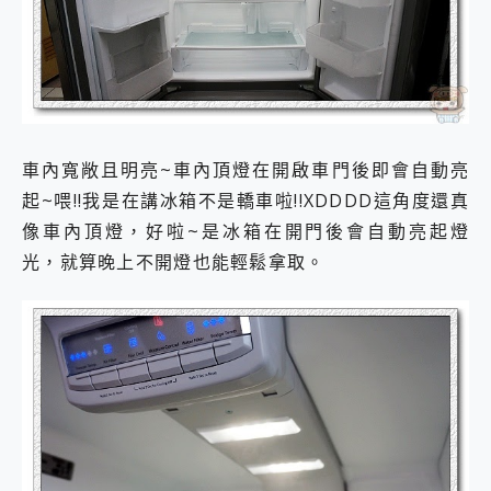
車內寬敞且明亮~車內頂燈在開啟車門後即會自動亮
起~喂!!我是在講冰箱不是轎車啦!!XDDDD這角度還真
像車內頂燈，好啦~是冰箱在開門後會自動亮起燈
光，就算晚上不開燈也能輕鬆拿取。