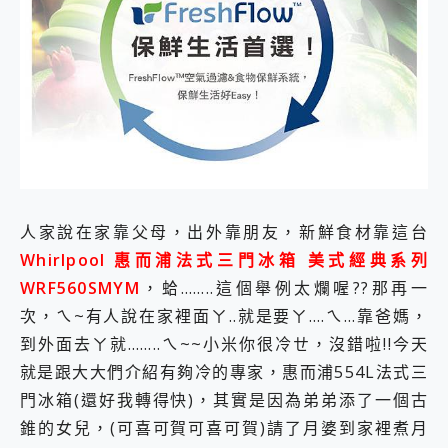
外型超吸晴~ 給您絕佳操控體驗 GravaStar Mercury K1 系列 異星機械鍵盤與 Mercury X 系列 輕量無線電競滑鼠 開箱 評測
開箱~變身「蜘蛛人」椅子軍師！MSI MPG 491CQP QD-OLED 超寬曲面電競螢幕，多工辦公、爽度滿滿的終極桌面體驗
iPhone 17 系列 有認證的防護來囉！ imos 首家導入 UL MCV 行銷宣告驗證的手機配件品牌
DJI Osmo Pocket 3 爽爽帶回家 歡慶 EaseUS 21 週年到來，「Slogan 海報徵稿活動」好康大放送
小巧好吸不擋鏡頭 有Qi2認證的 ONPRO MagReact MXs2 5000mAh薄型磁吸無線急速行動電源 開箱 評測
會走動的冷暖氣 SONY REON POCKET PRO 穿戴式智慧冷暖調溫裝置 開箱 評測
寶可夢飛人外掛iToolab AnyGo全新升級，GO Fest 五折優惠嗨翻天！支援 iOS/Android！
百倍變焦實測~ vivo X200 Pro 與 S25 Ultra 誰能滿足全場景拍攝需求？
超好用的 PLAUD NotePin AI 智慧錄音膠囊~ 您的AI 秘書已上線 每月免費送你 300分鐘轉寫
COMPUTEX 2025 來囉！AGI亞奇雷 AI・Gaming・創作儲存方案登場，趕快來AGI亞奇雷挑戰任務抽 PS5！
自帶線的 有線無線都能充 ONPRO MagReact M5 10000mAh 5合1 磁吸無線急速行動電源 開箱 評測
人家說在家靠父母，出外靠朋友，新鮮食材靠這台
飛利浦 JS7310 ⚡【電急便｜行動儲能救車電源】 可靠的旅行夥伴！帶給您優異的安全性與強大供電效能
Whirlpool 惠而浦法式三門冰箱 美式經典系列
是螢幕也是電視! 一機超多用途「MSI微星 Modern MD272UPSW 27型」 4K IPS 輕薄商用智慧聯網螢幕 開箱 評測
WRF560SMYM
，蛤……..這個舉例太爛喔??那再一
您的專屬AI 助手 Yoga Slim 7 Aura Edition 觸控AI筆電 開箱 評測
realme 14 Pro 超硬軍規、冰感變色實測，realme 14 5G 遊戲戰鬥值爆表，效能x娛樂全都要！
次，ㄟ~有人說在家裡面ㄚ..就是要ㄚ….ㄟ…靠爸媽，
iPhone、Apple Watch、AirPods耳機 三個設備充電一起搞定 ONPRO MagReact™ M3 3 in 1可攜摺疊無線充電器 開箱 評測
到外面去ㄚ就……..ㄟ~~小米你很冷ㄝ，沒錯啦!!今天
動靜皆宜「HUAWEI FreeArc」開放式耳掛耳機，無感配戴! 超穩超服貼，音質、通話也很優質
就是跟大大們介紹有夠冷的專家，惠而浦554L法式三
好玩好拍 vivo V50 ~ 口袋裡的 Zeiss 潮流攝影棚!
門冰箱(還好我轉得快)，其實是因為弟弟添了一個古
25種洗烘模式一機搞定! Roborock 衣莉莎白 H1 Neo分子篩洗脫烘 AI 滾筒洗衣機
給 MSI Claw 系列電競掌機 最完美的家 MSI Nest Docking Station 掌機專屬擴充底座 開箱 評測
錐的女兒，(可喜可賀可喜可賀)請了月婆到家裡煮月
B&O 精品級音響! Home+ 中嘉寬頻 SoundBox 劇院串流盒 開箱 評測