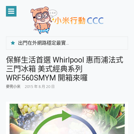
Skip
to
content
出門在外網路穩定最實在 「台灣大哥大」榮獲 4G/5G 在線率全球 NO.3 全台第一與全台六冠王實測心得，走到哪順到哪！
「AUSNAT R1 錄音卡」開箱評測~ 終結會議紀錄地獄，自動生成摘要報告，200+語言翻譯，旅遊最強搭檔。
CP 值天花板~ Bongcom BS5 足球君開箱~ 短焦投影機 3千元就能擁有！ 折扣碼在這～
保鮮生活首選 Whirlpool 惠而浦法式
專為 PC上的 XBOX和掌機設計的 FireCuda X1070 SSD 固態硬碟開箱 評測
三門冰箱 美式經典系列
台灣製攝影機在這裡，100%全無線設計 SpotCam Solo Eco 太陽能防水雲端攝影機 SpotCam Solo 3 2.5K高畫質戶外攝影機 開箱 評測
電力超超超持久 MSI 微星 Prestige 14 AI+ D3MG-031TW 14吋 開箱評價，AI輕薄商務筆電 Copilot+ PC
WRF560SMYM 開箱來囉
超懂拍、耐用 AI 街拍機~ realme 16 Pro 開箱評價~ 2 億畫素 LumaColor 影像、持久續航與 IP69K 高防護
麥兜小米
2015 年 8 月 20 日
防窺黑科技 Galaxy S26 Ultra系列保護貼怎麼選？imos AR 低反光玻璃、藍寶石鏡頭貼與軍規防摔殼完整開箱評價
AI 支付 一錶搞定大小事 Xiaomi Watch 5 開箱 評測
超驚艷 讓人一眼就愛上 LENOVO 聯想 Yoga Book 9 14吋 AI輕薄筆電 開箱 評測
美到讓人超想擁有 moto pad 60 系列 與 Moto | Swarovski razr 60 冰藍限定版本 開箱 評測
好用的 EaseUS Partition Master 讓您輕鬆的移除與格式化有防寫保護的隨身碟或SD卡
一鍵修復模糊影片、舊照的 AI 好幫手! VideoProc Converter AI 新版全解析 × 年末優惠，一篇全看懂
小朋友才做選擇 投影機 RGB藍牙音響 氛圍情境燈 我通通都要！ Starfish 2 幻彩膠囊投影機｜結合「 智慧投影 & 煥彩流動 」的沈浸式生活新體驗