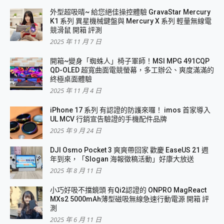
外型超吸晴~ 給您絕佳操控體驗 GravaStar Mercury
K1 系列 異星機械鍵盤與 Mercury X 系列 輕量無線電
競滑鼠 開箱 評測
2025 年 11 月 7 日
開箱~變身「蜘蛛人」椅子軍師！MSI MPG 491CQP
QD-OLED 超寬曲面電競螢幕，多工辦公、爽度滿滿的
終極桌面體驗
2025 年 11 月 4 日
iPhone 17 系列 有認證的防護來囉！ imos 首家導入
UL MCV 行銷宣告驗證的手機配件品牌
2025 年 9 月 24 日
DJI Osmo Pocket 3 爽爽帶回家 歡慶 EaseUS 21 週
年到來，「Slogan 海報徵稿活動」好康大放送
2025 年 8 月 11 日
小巧好吸不擋鏡頭 有Qi2認證的 ONPRO MagReact
MXs2 5000mAh薄型磁吸無線急速行動電源 開箱 評
測
2025 年 6 月 11 日