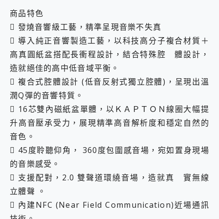
商品特色
 發燒音響級工藝，精準呈現音樂不失真
 導入純正音響製造工藝，以科技高分子複合材質＋
高真圓紙盆搭配長衝程設計，結合特殊腔 體設計，
造就絕佳的高中低音域平衡。
 複合式腔體設計 (低音反射式獨立腔體)，呈現出溫
潤Q彈的音響特質。
 16芯雙內磁紙盆單體，以ＫＡＰＴＯＮ線圈大幅提
升高音壓承受力，展現精準高音解析度和穩定自然的
音色。
 45度聆聽仰角， 360度包圍感音場，宛如置身現場
的音樂感受。
 支援配對，2.0 雙聲道環繞音場，造就真 實無線
立體聲 。
 內建NFC (Near Field Communication)近場通訊
技術。