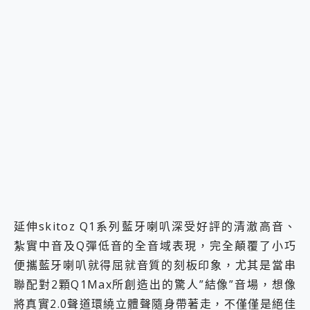
延伸skitoz Q1系列藍牙喇叭深受好評的清澈高音、
紮實中音及Q彈低音的全音域表現，完全顛覆了小巧
便攜藍牙喇叭就得屈就音質的刻板印象，尤其是當串
聯配對2顆Q1Max所創造出的驚人”結像”音場，想像
將真實2.0聲道環繞立體聲隨身帶著走，不僅僅是絕佳