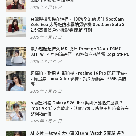
SSD 固態硬碟開箱 評測
2026 年 4 月 16 日
台灣製攝影機在這裡，100%全無線設計 SpotCam
Solo Eco 太陽能防水雲端攝影機 SpotCam Solo 3
2.5K高畫質戶外攝影機 開箱 評測
2026 年 4 月 13 日
電力超超超持久 MSI 微星 Prestige 14 AI+ D3MG-
031TW 14吋 開箱評價，AI輕薄商務筆電 Copilot+ PC
2026 年 3 月 31 日
超懂拍、耐用 AI 街拍機~ realme 16 Pro 開箱評價~
2 億畫素 LumaColor 影像、持久續航與 IP69K 高防
護
2026 年 3 月 26 日
防窺黑科技 Galaxy S26 Ultra系列保護貼怎麼選？
imos AR 低反光玻璃、藍寶石鏡頭貼與軍規防摔殼完
整開箱評價
2026 年 3 月 21 日
AI 支付 一錶搞定大小事 Xiaomi Watch 5 開箱 評測