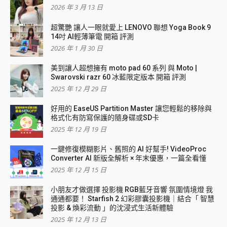
2026 年 3 月 13 日
超驚艷 讓人一眼就愛上 LENOVO 聯想 Yoga Book 9
14吋 AI輕薄筆電 開箱 評測
2026 年 1 月 30 日
美到讓人超想擁有 moto pad 60 系列 與 Moto |
Swarovski razr 60 冰藍限定版本 開箱 評測
2025 年 12 月 29 日
好用的 EaseUS Partition Master 讓您輕鬆的移除與
格式化有防寫保護的隨身碟或SD卡
2025 年 12 月 19 日
一鍵修復模糊影片、舊照的 AI 好幫手! VideoProc
Converter AI 新版全解析 × 年末優惠，一篇全看懂
2025 年 12 月 15 日
小朋友才做選擇 投影機 RGB藍牙音響 氛圍情境燈 我
通通都要！ Starfish 2 幻彩膠囊投影機｜結合「 智慧
投影 & 煥彩流動 」的沈浸式生活新體驗
2025 年 12 月 13 日