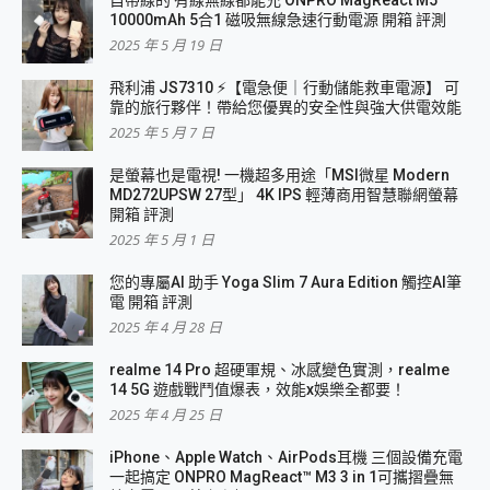
10000mAh 5合1 磁吸無線急速行動電源 開箱 評測
2025 年 5 月 19 日
飛利浦 JS7310 ⚡【電急便｜行動儲能救車電源】 可
靠的旅行夥伴！帶給您優異的安全性與強大供電效能
2025 年 5 月 7 日
是螢幕也是電視! 一機超多用途「MSI微星 Modern
MD272UPSW 27型」 4K IPS 輕薄商用智慧聯網螢幕
開箱 評測
2025 年 5 月 1 日
您的專屬AI 助手 Yoga Slim 7 Aura Edition 觸控AI筆
電 開箱 評測
2025 年 4 月 28 日
realme 14 Pro 超硬軍規、冰感變色實測，realme
14 5G 遊戲戰鬥值爆表，效能x娛樂全都要！
2025 年 4 月 25 日
iPhone、Apple Watch、AirPods耳機 三個設備充電
一起搞定 ONPRO MagReact™ M3 3 in 1可攜摺疊無