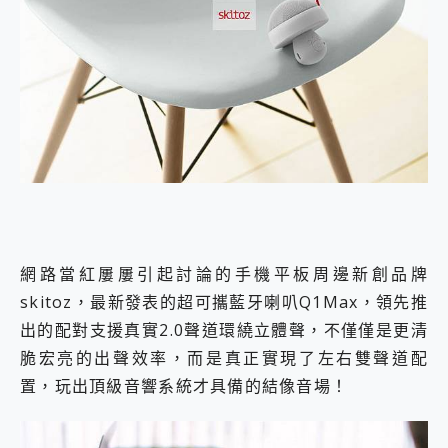
外型超吸晴~ 給您絕佳操控體驗 GravaStar Mercury K1 系列 異星機械鍵盤與 Mercury X 系列 輕量無線電競滑鼠 開箱 評測
開箱~變身「蜘蛛人」椅子軍師！MSI MPG 491CQP QD-OLED 超寬曲面電競螢幕，多工辦公、爽度滿滿的終極桌面體驗
iPhone 17 系列 有認證的防護來囉！ imos 首家導入 UL MCV 行銷宣告驗證的手機配件品牌
DJI Osmo Pocket 3 爽爽帶回家 歡慶 EaseUS 21 週年到來，「Slogan 海報徵稿活動」好康大放送
小巧好吸不擋鏡頭 有Qi2認證的 ONPRO MagReact MXs2 5000mAh薄型磁吸無線急速行動電源 開箱 評測
會走動的冷暖氣 SONY REON POCKET PRO 穿戴式智慧冷暖調溫裝置 開箱 評測
寶可夢飛人外掛iToolab AnyGo全新升級，GO Fest 五折優惠嗨翻天！支援 iOS/Android！
百倍變焦實測~ vivo X200 Pro 與 S25 Ultra 誰能滿足全場景拍攝需求？
超好用的 PLAUD NotePin AI 智慧錄音膠囊~ 您的AI 秘書已上線 每月免費送你 300分鐘轉寫
COMPUTEX 2025 來囉！AGI亞奇雷 AI・Gaming・創作儲存方案登場，趕快來AGI亞奇雷挑戰任務抽 PS5！
自帶線的 有線無線都能充 ONPRO MagReact M5 10000mAh 5合1 磁吸無線急速行動電源 開箱 評測
飛利浦 JS7310 ⚡【電急便｜行動儲能救車電源】 可靠的旅行夥伴！帶給您優異的安全性與強大供電效能
是螢幕也是電視! 一機超多用途「MSI微星 Modern MD272UPSW 27型」 4K IPS 輕薄商用智慧聯網螢幕 開箱 評測
網路當紅屢屢引起討論的手機平板周邊新創品牌
您的專屬AI 助手 Yoga Slim 7 Aura Edition 觸控AI筆電 開箱 評測
skitoz，最新發表的超可攜藍牙喇叭Q1Max，領先推
realme 14 Pro 超硬軍規、冰感變色實測，realme 14 5G 遊戲戰鬥值爆表，效能x娛樂全都要！
出的配對支援真實2.0聲道環繞立體聲，不僅僅是更清
iPhone、Apple Watch、AirPods耳機 三個設備充電一起搞定 ONPRO MagReact™ M3 3 in 1可攜摺疊無線充電器 開箱 評測
動靜皆宜「HUAWEI FreeArc」開放式耳掛耳機，無感配戴! 超穩超服貼，音質、通話也很優質
脆宏亮的出聲效率，而是真正實現了左右雙聲道配
好玩好拍 vivo V50 ~ 口袋裡的 Zeiss 潮流攝影棚!
置，玩出頂級音響系統才具備的結像音場！
25種洗烘模式一機搞定! Roborock 衣莉莎白 H1 Neo分子篩洗脫烘 AI 滾筒洗衣機
給 MSI Claw 系列電競掌機 最完美的家 MSI Nest Docking Station 掌機專屬擴充底座 開箱 評測
B&O 精品級音響! Home+ 中嘉寬頻 SoundBox 劇院串流盒 開箱 評測