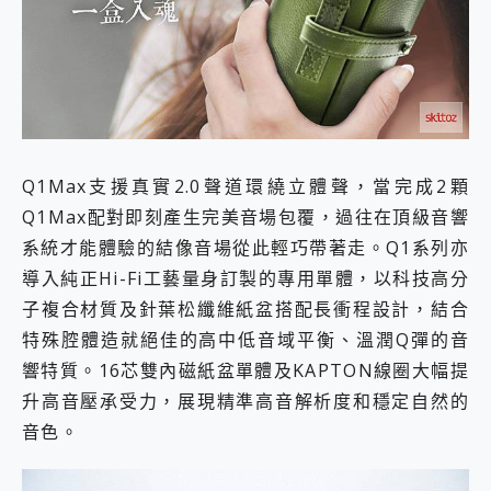
Q1Max支援真實2.0聲道環繞立體聲，當完成2顆
Q1Max配對即刻產生完美音場包覆，過往在頂級音響
系統才能體驗的結像音場從此輕巧帶著走。Q1系列亦
導入純正Hi-Fi工藝量身訂製的專用單體，以科技高分
子複合材質及針葉松纖維紙盆搭配長衝程設計，結合
特殊腔體造就絕佳的高中低音域平衡、溫潤Q彈的音
響特質。16芯雙內磁紙盆單體及KAPTON線圈大幅提
升高音壓承受力，展現精準高音解析度和穩定自然的
音色。