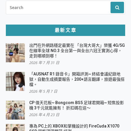
SEARCH
FOR:
最新文章
出門在外網路穩定最實在 「台灣大哥大」榮獲 4G/5G
在線率全球 NO.3 全台第一與全台六冠王實測心得，
走到哪順到哪！
2026 年 7 月 31 日
「AUSNAT R1 錄音卡」開箱評測~ 終結會議紀錄地
獄，自動生成摘要報告，200+語言翻譯，旅遊最強搭
檔。
2026 年 5 月 7 日
CP 值天花板~ Bongcom BS5 足球君開箱~ 短焦投影
機 3千元就能擁有！ 折扣碼在這～
2026 年 4 月 23 日
專為 PC上的 XBOX和掌機設計的 FireCuda X1070