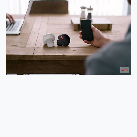
2億 APO蔡司長焦神機降臨~ vivo X200 Pro、vivo X200 就是這麼好拍
EaseUS Vocal Remover 免費線上去聲器一鍵去除人聲 人聲 音樂分離 2024 消除人聲推薦
3 個超值 MHN 飛人工具分享~~ iToolab AnyGo 魔物獵人 Now飛人 ios教學 不出門也可以到處走
Locawhere AnyTo 寶可夢飛人 AnyTo 不出門也可以飛遍全世界
小體積 40000mAh 超大容量 一次充5個設備 充好充滿 CUKTECH 酷態科 300W 微型充電站 開箱 評測
97.3% 恢復率，資料救援就是這麼簡單 EaseUS Data Recovery Wizard Free 18.0.0 業界最好的資料救援軟體
磁碟系統大風吹 有了 磁碟管理程式 EaseUS Partition Master 就是這麼簡單
全新 SONY Xperia 1 VI 開箱! 相機實測! 長焦覆蓋更遠更清晰、2日長續航、頂尖影音娛樂效能~
Xiaomi 14 Ultra 開箱 評測~ 有深度的 Leica 影像旗艦手機! 加碼小旗艦 Xiaomi 14 開箱 評測
vivo TWS 3e 真無線藍牙耳機智慧降噪升級、音質明亮溫潤，並支援雙設備連接~
MSI Claw 掌機專屬配件包 來囉 完美保護 MSI Claw A1M-026TW 電競掌機
人像旗艦 vivo V30 系列 開箱 評測! 首搭蔡司光學鏡頭、攝影棚級柔光環、拍攝功能最好玩的美拍神機 vivo V30 Pro
多個願望一次滿足 超強散熱 微星 MSI Claw A1M-026TW 電競掌機 開箱 評測
一吸完美對位 擁有超強吸力與超好用的隱磁支架 O-ONE MAG 最會吸的行動電源 開箱 評測
OPPO 哈蘇 300mm 專業增距鏡實測：Find X9 Ultra 光學長焦隨手拍，紀錄生活就是這麼簡單
Motorola edge 70 pro 及 moto g37 power上市，登錄在送飛利浦氣炸鍋
近八千元的 Soundcore Liberty 5 Pro Max，有螢幕的耳機會是智商稅嗎?
ASUS Pad 全面應援 Me Time，加碼愛奇藝黃金雙周卡體驗，專案價最低 NT$0 起