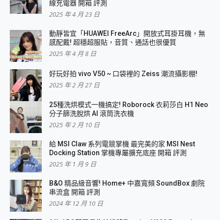
線充電器 開箱 評測
2025 年 4 月 23 日
動靜皆宜「HUAWEI FreeArc」開放式耳掛耳機，無
感配戴! 超穩超服貼，音質、通話也很優質
2025 年 4 月 8 日
好玩好拍 vivo V50 ~ 口袋裡的 Zeiss 潮流攝影棚!
2025 年 2 月 27 日
25種洗烘模式一機搞定! Roborock 衣莉莎白 H1 Neo
分子篩洗脫烘 AI 滾筒洗衣機
2025 年 2 月 10 日
給 MSI Claw 系列電競掌機 最完美的家 MSI Nest
Docking Station 掌機專屬擴充底座 開箱 評測
2025 年 1 月 9 日
B&O 精品級音響! Home+ 中嘉寬頻 SoundBox 劇院
串流盒 開箱 評測
2024 年 12 月 10 日