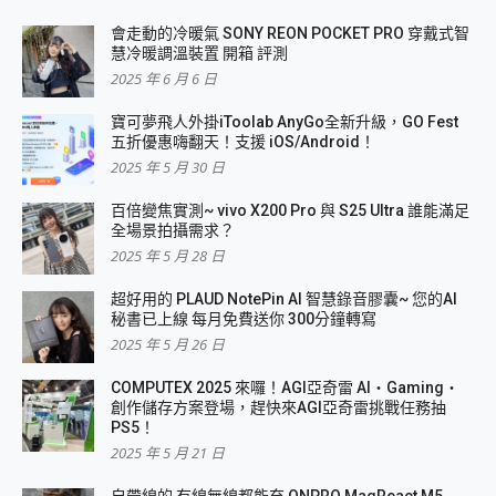
會走動的冷暖氣 SONY REON POCKET PRO 穿戴式智
慧冷暖調溫裝置 開箱 評測
2025 年 6 月 6 日
寶可夢飛人外掛iToolab AnyGo全新升級，GO Fest
五折優惠嗨翻天！支援 iOS/Android！
2025 年 5 月 30 日
百倍變焦實測~ vivo X200 Pro 與 S25 Ultra 誰能滿足
全場景拍攝需求？
2025 年 5 月 28 日
超好用的 PLAUD NotePin AI 智慧錄音膠囊~ 您的AI
秘書已上線 每月免費送你 300分鐘轉寫
2025 年 5 月 26 日
COMPUTEX 2025 來囉！AGI亞奇雷 AI・Gaming・
創作儲存方案登場，趕快來AGI亞奇雷挑戰任務抽
PS5！
2025 年 5 月 21 日
自帶線的 有線無線都能充 ONPRO MagReact M5