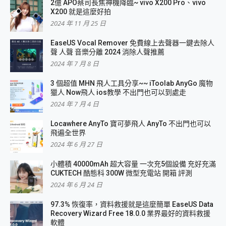
2億 APO蔡司長焦神機降臨~ vivo X200 Pro、vivo
X200 就是這麼好拍
2024 年 11 月 25 日
EaseUS Vocal Remover 免費線上去聲器一鍵去除人
聲 人聲 音樂分離 2024 消除人聲推薦
2024 年 7 月 8 日
3 個超值 MHN 飛人工具分享~~ iToolab AnyGo 魔物
獵人 Now飛人 ios教學 不出門也可以到處走
2024 年 7 月 4 日
Locawhere AnyTo 寶可夢飛人 AnyTo 不出門也可以
飛遍全世界
2024 年 6 月 27 日
小體積 40000mAh 超大容量 一次充5個設備 充好充滿
CUKTECH 酷態科 300W 微型充電站 開箱 評測
2024 年 6 月 24 日
97.3% 恢復率，資料救援就是這麼簡單 EaseUS Data
Recovery Wizard Free 18.0.0 業界最好的資料救援
軟體