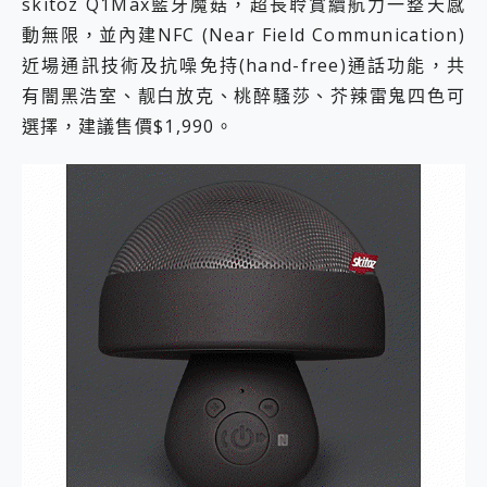
skitoz Q1Max藍牙魔菇，超長聆賞續航力一整天感
動無限，並內建NFC (Near Field Communication)
近場通訊技術及抗噪免持(hand-free)通話功能，共
有闇黑浩室、靓白放克、桃醉騷莎、芥辣雷鬼四色可
選擇，建議售價$1,990。