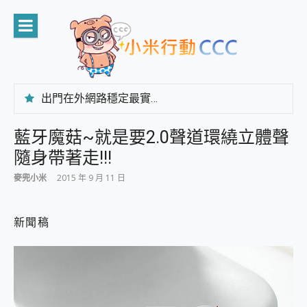
Skip
to
content
出門在外網路穩定最實在 「台灣大哥大」榮獲 4G/5G 在線率全球 NO.3 全台第一與全台六冠王實測心得，走到哪順到哪！
「AUSNAT R1 錄音卡」開箱評測~ 終結會議紀錄地獄，自動生成摘要報告，200+語言翻譯，旅遊最強搭檔。
CP 值天花板~ Bongcom BS5 足球君開箱~ 短焦投影機 3千元就能擁有！ 折扣碼在這～
藍牙魔菇~就是要2.0聲道環繞立體聲
專為 PC上的 XBOX和掌機設計的 FireCuda X1070 SSD 固態硬碟開箱 評測
隨身帶著走!!!
台灣製攝影機在這裡，100%全無線設計 SpotCam Solo Eco 太陽能防水雲端攝影機 SpotCam Solo 3 2.5K高畫質戶外攝影機 開箱 評測
電力超超超持久 MSI 微星 Prestige 14 AI+ D3MG-031TW 14吋 開箱評價，AI輕薄商務筆電 Copilot+ PC
麥兜小米
2015 年 9 月 11 日
超懂拍、耐用 AI 街拍機~ realme 16 Pro 開箱評價~ 2 億畫素 LumaColor 影像、持久續航與 IP69K 高防護
防窺黑科技 Galaxy S26 Ultra系列保護貼怎麼選？imos AR 低反光玻璃、藍寶石鏡頭貼與軍規防摔殼完整開箱評價
AI 支付 一錶搞定大小事 Xiaomi Watch 5 開箱 評測
新聞稿
超驚艷 讓人一眼就愛上 LENOVO 聯想 Yoga Book 9 14吋 AI輕薄筆電 開箱 評測
美到讓人超想擁有 moto pad 60 系列 與 Moto | Swarovski razr 60 冰藍限定版本 開箱 評測
好用的 EaseUS Partition Master 讓您輕鬆的移除與格式化有防寫保護的隨身碟或SD卡
一鍵修復模糊影片、舊照的 AI 好幫手! VideoProc Converter AI 新版全解析 × 年末優惠，一篇全看懂
小朋友才做選擇 投影機 RGB藍牙音響 氛圍情境燈 我通通都要！ Starfish 2 幻彩膠囊投影機｜結合「 智慧投影 & 煥彩流動 」的沈浸式生活新體驗